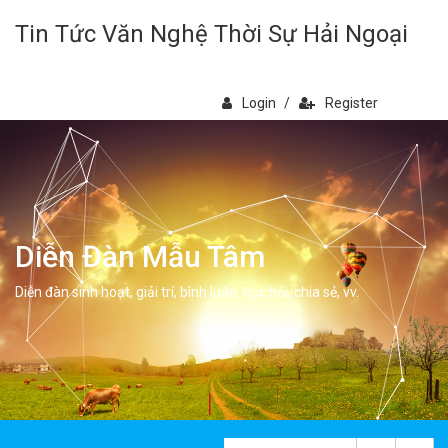
Tin Tức Văn Nghệ Thời Sự Hải Ngoại
Login
/
Register
Diễn Đàn Mẫu Tâm
Diễn đàn sinh hoạt, giải trí, bình luân, học hỏi, chia sẻ, vv.