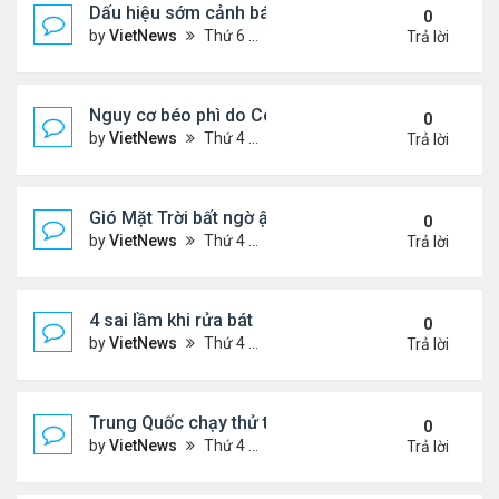
Dấu hiệu sớm cảnh báo bệnh tiểu đường
0
by
VietNews
Thứ 6 Tháng 8 12, 2022 3:03 pm
Trả lời
Nguy cơ béo phì do Covid-19
0
by
VietNews
Thứ 4 Tháng 8 10, 2022 5:13 pm
Trả lời
Gió Mặt Trời bất ngờ ập tới Trái Đất
0
by
VietNews
Thứ 4 Tháng 8 10, 2022 3:06 pm
Trả lời
4 sai lầm khi rửa bát
0
by
VietNews
Thứ 4 Tháng 8 10, 2022 3:02 pm
Trả lời
Trung Quốc chạy thử tàu đệm từ treo ngược
0
by
VietNews
Thứ 4 Tháng 8 10, 2022 3:01 pm
Trả lời