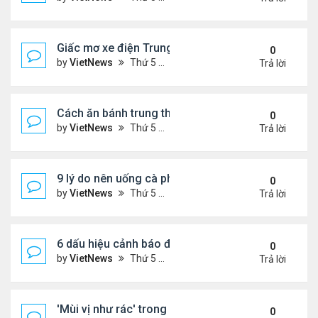
Giấc mơ xe điện Trung Quốc: Các hãng công nghệ
0
by
VietNews
Thứ 5 Tháng 8 18, 2022 5:28 pm
Trả lời
Cách ăn bánh trung thu không lo béo
0
by
VietNews
Thứ 5 Tháng 8 18, 2022 5:25 pm
Trả lời
9 lý do nên uống cà phê mỗi ngày
0
by
VietNews
Thứ 5 Tháng 8 18, 2022 5:11 pm
Trả lời
6 dấu hiệu cảnh báo đau tim ở phụ nữ cần lưu ý
0
by
VietNews
Thứ 5 Tháng 8 18, 2022 5:09 pm
Trả lời
'Mùi vị như rác' trong miệng sau khi uống thuốc C
0