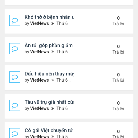
Khó thở ở bệnh nhân ung thư phổi
0
by
VietNews
Thứ 6 Tháng 8 19, 2022 5:13 pm
Trả lời
Ăn tỏi góp phần giảm cholesterol 'xấu'
0
by
VietNews
Thứ 6 Tháng 8 19, 2022 5:11 pm
Trả lời
Dấu hiệu nên thay máy giặt mới
0
by
VietNews
Thứ 6 Tháng 8 19, 2022 5:09 pm
Trả lời
Tàu vũ trụ già nhất của NASA tròn 45 tuổi
0
by
VietNews
Thứ 6 Tháng 8 19, 2022 4:29 pm
Trả lời
Cô gái Việt chuyển tới Nepal sống vì mê leo núi
0
by
VietNews
Thứ 5 Tháng 8 18, 2022 5:32 pm
Trả lời