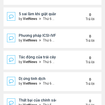
5 sai lầm khi giặt quần áo
0
by
VietNews
Thứ 6 Tháng 8 05, 2022 2:21 pm
Trả lời
Phương pháp ICSI-IVF điều trị vô sinh nam nặng
0
by
VietNews
Thứ 6 Tháng 8 05, 2022 12:24 pm
Trả lời
Tác động của trái cây sấy đến đường huyết
0
by
VietNews
Thứ 6 Tháng 8 05, 2022 12:13 pm
Trả lời
Dị ứng tinh dịch
0
by
VietNews
Thứ 6 Tháng 8 05, 2022 12:06 pm
Trả lời
Thất bại của chính sách khuyến khích sinh đẻ ở T
0