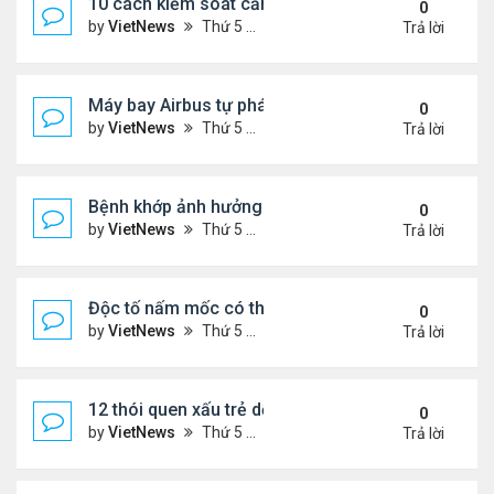
10 cách kiểm soát cảm giác thèm ăn hiệu quả
0
by
VietNews
Thứ 5 Tháng 7 28, 2022 1:36 pm
Trả lời
Máy bay Airbus tự phá kỷ lục bay lâu trong khí quy
0
by
VietNews
Thứ 5 Tháng 7 28, 2022 1:35 pm
Trả lời
Bệnh khớp ảnh hưởng đời sống chăn gối thế nào?
0
by
VietNews
Thứ 5 Tháng 7 28, 2022 1:33 pm
Trả lời
Độc tố nấm mốc có thể gây ung thư
0
by
VietNews
Thứ 5 Tháng 7 21, 2022 5:25 pm
Trả lời
12 thói quen xấu trẻ dễ bắt chước bố mẹ
0
by
VietNews
Thứ 5 Tháng 7 21, 2022 4:43 pm
Trả lời