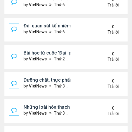
by
VietNews
Thứ 6 Tháng 1 13, 2023 1:28 pm
Trả lời
Đài quan sát kế nhiệm kính viễn vọng James Webb
0
by
VietNews
Thứ 6 Tháng 1 13, 2023 10:09 am
Trả lời
Bài học từ cuộc 'Đại lạm phát' cách đây 500 năm
0
by
VietNews
Thứ 2 Tháng 1 02, 2023 3:40 pm
Trả lời
Dưỡng chất, thực phẩm tốt cho người cao huyết á
0
by
VietNews
Thứ 3 Tháng 12 13, 2022 11:14 am
Trả lời
Những loài hóa thạch sống tồn tại lâu nhất trên Trá
0
by
VietNews
Thứ 3 Tháng 12 13, 2022 11:11 am
Trả lời