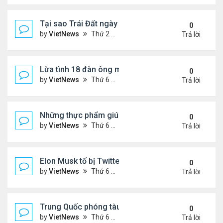
Tại sao Trái Đất ngày càng rời xa Mặt Trời?
0
by
VietNews
Thứ 2 Tháng 8 08, 2022 12:00 pm
Trả lời
Lừa tình 18 đàn ông một lúc
0
by
VietNews
Thứ 6 Tháng 8 05, 2022 4:18 pm
Trả lời
Những thực phẩm giúp giảm mỡ bụng
0
by
VietNews
Thứ 6 Tháng 8 05, 2022 3:08 pm
Trả lời
Elon Musk tố bị Twitter lừa
0
by
VietNews
Thứ 6 Tháng 8 05, 2022 3:01 pm
Trả lời
Trung Quốc phóng tàu vũ trụ tái sử dụng bí ẩn
0
by
VietNews
Thứ 6 Tháng 8 05, 2022 2:24 pm
Trả lời