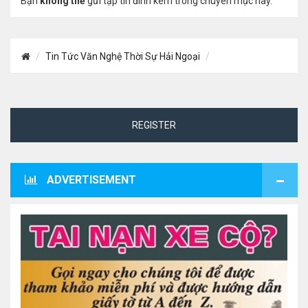
Bạn
không thể
gửi tập tin đính kèm trong chuyên mục này.
Tin Tức Văn Nghệ Thời Sự Hải Ngoại
REGISTER
ADVERTISEMENT