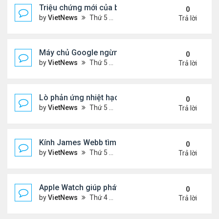
Triệu chứng mới của biến thể phụ BA.5
0
by
VietNews
Thứ 5 Tháng 7 21, 2022 2:10 pm
Trả lời
Máy chủ Google ngừng hoạt động vì nắng nóng
0
by
VietNews
Thứ 5 Tháng 7 21, 2022 12:00 pm
Trả lời
Lò phản ứng nhiệt hạch nóng gấp 5 lần lõi Mặt Trờ
0
by
VietNews
Thứ 5 Tháng 7 21, 2022 11:59 am
Trả lời
Kính James Webb tìm thấy thiên hà cổ xưa nhất
0
by
VietNews
Thứ 5 Tháng 7 21, 2022 11:05 am
Trả lời
Apple Watch giúp phát hiện khối u
0
by
VietNews
Thứ 4 Tháng 7 20, 2022 5:02 pm
Trả lời