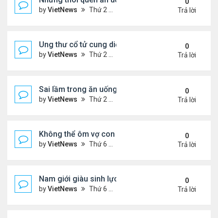
0
by
VietNews
Thứ 2 Tháng 8 15, 2022 3:50 pm
Trả lời
Ung thư cổ tử cung diễn tiến âm thầm
0
by
VietNews
Thứ 2 Tháng 8 15, 2022 3:48 pm
Trả lời
Sai lầm trong ăn uống gây suy giảm sinh lý ở nam 
0
by
VietNews
Thứ 2 Tháng 8 15, 2022 2:40 pm
Trả lời
Không thể ôm vợ con vì căn bệnh quái ác
0
by
VietNews
Thứ 6 Tháng 8 12, 2022 4:34 pm
Trả lời
Nam giới giàu sinh lực nhất vào thời điểm nào tro
0
by
VietNews
Thứ 6 Tháng 8 12, 2022 3:08 pm
Trả lời