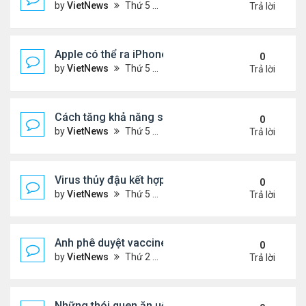
by
VietNews
Thứ 5 Tháng 8 18, 2022 4:39 pm
Trả lời
Apple có thể ra iPhone 14 ngày 7/9
0
by
VietNews
Thứ 5 Tháng 8 18, 2022 4:20 pm
Trả lời
Cách tăng khả năng sống sót khi máy bay gặp sự 
0
by
VietNews
Thứ 5 Tháng 8 18, 2022 4:11 pm
Trả lời
Virus thủy đậu kết hợp virus mụn rộp thành bệnh n
0
by
VietNews
Thứ 5 Tháng 8 18, 2022 3:28 pm
Trả lời
Anh phê duyệt vaccine đặc hiệu với biến chủng O
0
by
VietNews
Thứ 2 Tháng 8 15, 2022 3:54 pm
Trả lời
Những thói quen ăn uống gây lão hóa nhanh