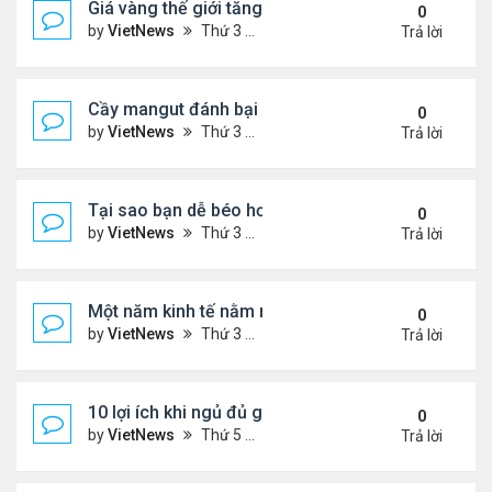
Giá vàng thế giới tăng thẳng đứng
0
by
VietNews
Thứ 3 Tháng 12 13, 2022 10:54 am
Trả lời
Cầy mangut đánh bại rắn mamba đen
0
by
VietNews
Thứ 3 Tháng 12 13, 2022 10:50 am
Trả lời
Tại sao bạn dễ béo hơn vào mùa đông?
0
by
VietNews
Thứ 3 Tháng 12 13, 2022 10:42 am
Trả lời
Một năm kinh tế nằm ngoài dự liệu của Fed
0
by
VietNews
Thứ 3 Tháng 12 13, 2022 10:35 am
Trả lời
10 lợi ích khi ngủ đủ giấc
0
by
VietNews
Thứ 5 Tháng 12 08, 2022 5:04 pm
Trả lời