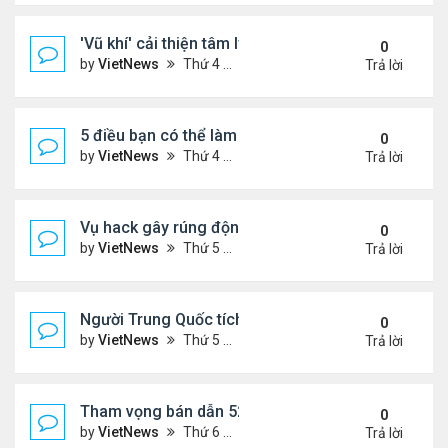
'Vũ khí' cải thiện tâm lý phụ nữ tuổi mãn kinh
0
by
VietNews
Thứ 4 Tháng 10 19, 2022 4:42 pm
Trả lời
5 điều bạn có thể làm để thăng tiến sự nghiệp
0
by
VietNews
Thứ 4 Tháng 10 19, 2022 4:40 pm
Trả lời
Vụ hack gây rúng động Australia
0
by
VietNews
Thứ 5 Tháng 9 29, 2022 4:48 pm
Trả lời
Người Trung Quốc tích cực mua bán đồ hiệu cũ tro
0
by
VietNews
Thứ 5 Tháng 9 29, 2022 4:43 pm
Trả lời
Tham vọng bán dẫn 52 tỷ USD 'khó nhằn' của Mỹ
0
by
VietNews
Thứ 6 Tháng 8 19, 2022 5:14 pm
Trả lời