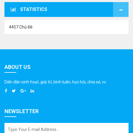
STATISTICS
4457 Chủ Đề
ABOUT US
Diễn đàn sinh hoạt, giải trí, bình luân, học hỏi, chia sẻ, vv.
NEWSLETTER