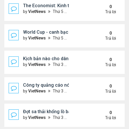
The Economist: Kinh tế thế giới suy thoái vẫn ch
0
by
VietNews
Thứ 5 Tháng 11 17, 2022 5:51 pm
Trả lời
World Cup - canh bạc 300 tỷ USD thay đổi hình ảnh
0
by
VietNews
Thứ 5 Tháng 11 17, 2022 4:48 pm
Trả lời
Kịch bản nào cho dân số thế giới sau mốc 8 tỷ ngư
0
by
VietNews
Thứ 3 Tháng 11 15, 2022 5:02 pm
Trả lời
Công ty quảng cáo nói Twitter quá rủi ro
0
by
VietNews
Thứ 3 Tháng 11 15, 2022 4:56 pm
Trả lời
Đợt sa thải khổng lồ bắt đầu tại Amazon
0
by
VietNews
Thứ 3 Tháng 11 15, 2022 4:54 pm
Trả lời