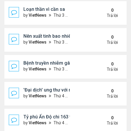
Loạn thần vì cần sa
0
by
VietNews
Thứ 3 Tháng 10 25, 2022 4:45 pm
Trả lời
Nên xuất tinh bao nhiêu lần một tuần?
0
by
VietNews
Thứ 3 Tháng 10 25, 2022 4:24 pm
Trả lời
Bệnh truyền nhiễm gây chết người nhiều nhất thế gi
0
by
VietNews
Thứ 3 Tháng 10 25, 2022 4:19 pm
Trả lời
'Đại dịch' ung thư với người dưới 50 tuổi
0
by
VietNews
Thứ 4 Tháng 10 19, 2022 4:51 pm
Trả lời
Tỷ phú Ấn Độ chi 163 triệu USD mua biệt thự đắt n
0
by
VietNews
Thứ 4 Tháng 10 19, 2022 4:44 pm
Trả lời