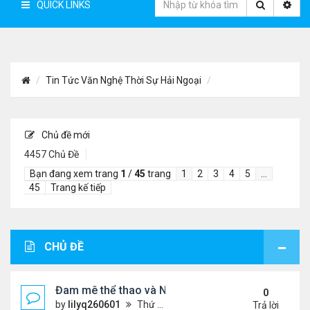
QUICK LINKS
Tin Tức Văn Nghệ Thời Sự Hải Ngoại
Chủ đề mới
4457 Chủ Đề
Bạn đang xem trang
1
/
45
trang
1
2
3
4
5
…
45
Trang kế tiếp
CHỦ ĐỀ
Đam mê thể thao và Ngôn ngữ thiết kế: Góc nhìn từ
0
by
lilyq260601
Thứ 4 Tháng 7 22, 2026 7:13 pm
Trả lời