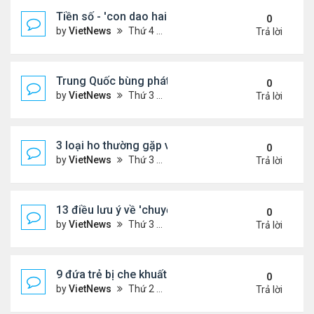
Tiền số - 'con dao hai lưỡi' với các nước đang phát
0
by
VietNews
Thứ 4 Tháng 8 10, 2022 2:19 pm
Trả lời
Trung Quốc bùng phát loại virus mới
0
by
VietNews
Thứ 3 Tháng 8 09, 2022 10:10 am
Trả lời
3 loại ho thường gặp và cách khắc phục
0
by
VietNews
Thứ 3 Tháng 8 09, 2022 9:58 am
Trả lời
13 điều lưu ý về 'chuyện ấy' để sớm có thai
0
by
VietNews
Thứ 3 Tháng 8 09, 2022 9:56 am
Trả lời
9 đứa trẻ bị che khuất khi ngồi trước đầu ôtô
0
by
VietNews
Thứ 2 Tháng 8 08, 2022 5:13 pm
Trả lời