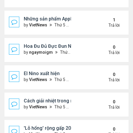
Những sản phẩm Apple có thể ra mắt ngày 8/3
1
by
VietNews
Thứ 5 Tháng 3 03, 2022 12:34 pm
Trả lời
Hoa Đu Đủ Đực Đun Nước Uống Với Những Tác Dụn
0
by
ngaymoigm
Thứ 5 Tháng 11 02, 2023 4:44 am
Trả lời
El Nino xuất hiện
0
by
VietNews
Thứ 5 Tháng 6 15, 2023 10:42 am
Trả lời
Cách giải nhiệt trong nắng nóng
0
by
VietNews
Thứ 5 Tháng 6 15, 2023 10:40 am
Trả lời
'Lỗ hổng' rộng gấp 20 lần Trái Đất xuất hiện trên M
0