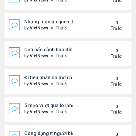
by
VietNews
Thứ 5 Tháng 8 04, 2022 5:21 pm
Trả lời
Những món ăn quen thuộc rút ngắn tuổi thọ
0
by
VietNews
Thứ 5 Tháng 8 04, 2022 4:03 pm
Trả lời
Cơn nấc cảnh báo điều gì về sức khỏe?
0
by
VietNews
Thứ 5 Tháng 8 04, 2022 3:12 pm
Trả lời
Đi tiêu phân có mỡ cảnh báo nguy cơ bệnh tật
0
by
VietNews
Thứ 6 Tháng 7 29, 2022 5:15 pm
Trả lời
5 mẹo vượt qua lo lắng trong thời kỳ lạm phát
0
by
VietNews
Thứ 6 Tháng 7 29, 2022 5:12 pm
Trả lời
Công dụng ít người biết của dầu ô liu
0