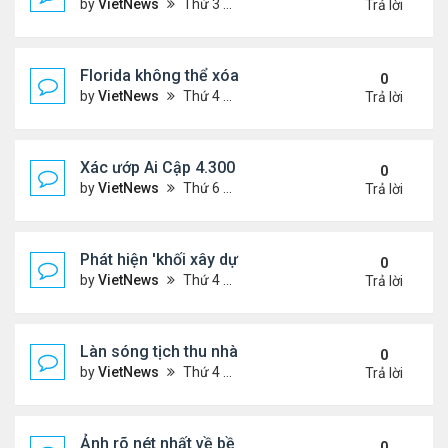
by
VietNews
Thứ 3 Tháng 3 28, 2023 5:56 pm
Trả lời
Florida không thể xóa sổ Trăn Miến Điện
0
by
VietNews
Thứ 4 Tháng 3 22, 2023 5:29 pm
Trả lời
Xác ướp Ai Cập 4.300 năm phủ đầy vàng lá
0
by
VietNews
Thứ 6 Tháng 1 27, 2023 2:01 pm
Trả lời
Phát hiện 'khối xây dựng sự sống' lạnh nhất vũ trụ
0
by
VietNews
Thứ 4 Tháng 1 25, 2023 4:26 pm
Trả lời
Làn sóng tịch thu nhà
0
by
VietNews
Thứ 4 Tháng 1 25, 2023 3:27 pm
Trả lời
Ảnh rõ nét nhất về bề mặt Mặt Trăng chụp từ Trái 
0