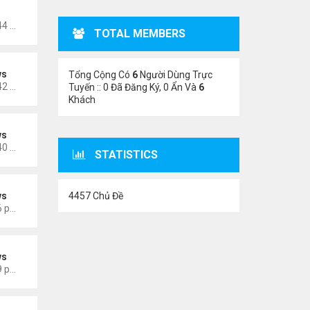
oigm
Thứ 5 Tháng 11 02, 2023 4:44 am
TOTAL MEMBERS
ws
Tổng Cộng Có
6
Người Dùng Trực
Thứ 5 Tháng 6 15, 2023 10:42 am
Tuyến :: 0 Đã Đăng Ký, 0 Ẩn Và
6
Khách
ws
Thứ 5 Tháng 6 15, 2023 10:40 am
STATISTICS
4457 Chủ Đề
ws
Thứ 3 Tháng 3 28, 2023 5:56 pm
ws
Thứ 4 Tháng 3 22, 2023 5:29 pm