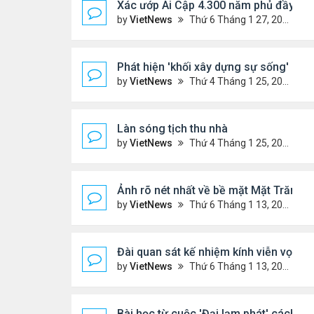
Xác ướp Ai Cập 4.300 năm phủ đầy vàn
by
VietNews
Thứ 6 Tháng 1 27, 2023 2:01 pm
Phát hiện 'khối xây dựng sự sống' lạnh
by
VietNews
Thứ 4 Tháng 1 25, 2023 4:26 pm
Làn sóng tịch thu nhà
by
VietNews
Thứ 4 Tháng 1 25, 2023 3:27 pm
Ảnh rõ nét nhất về bề mặt Mặt Trăng c
by
VietNews
Thứ 6 Tháng 1 13, 2023 1:28 pm
Đài quan sát kế nhiệm kính viễn vọn
by
VietNews
Thứ 6 Tháng 1 13, 2023 10:09 am
Bài học từ cuộc 'Đại lạm phát' cách đ