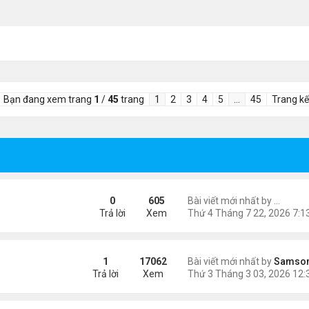
Bạn đang xem trang
1
/
45
trang
1
2
3
4
5
…
45
Trang kế
 Góc nhìn từ trang phục thi đấu
0
605
Bài viết mới nhất by
lilyq26
Trả lời
Xem
ngày 8/3
1
17062
Bài viết mới nhất by
Samso
Trả lời
Xem