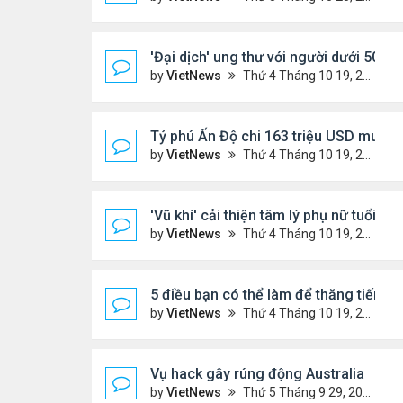
'Đại dịch' ung thư với người dưới 50 tuổ
by
VietNews
Thứ 4 Tháng 10 19, 2022 4:51 pm
Tỷ phú Ấn Độ chi 163 triệu USD mua bi
by
VietNews
Thứ 4 Tháng 10 19, 2022 4:44 pm
'Vũ khí' cải thiện tâm lý phụ nữ tuổi mã
by
VietNews
Thứ 4 Tháng 10 19, 2022 4:42 pm
5 điều bạn có thể làm để thăng tiến s
by
VietNews
Thứ 4 Tháng 10 19, 2022 4:40 pm
Vụ hack gây rúng động Australia
by
VietNews
Thứ 5 Tháng 9 29, 2022 4:48 pm