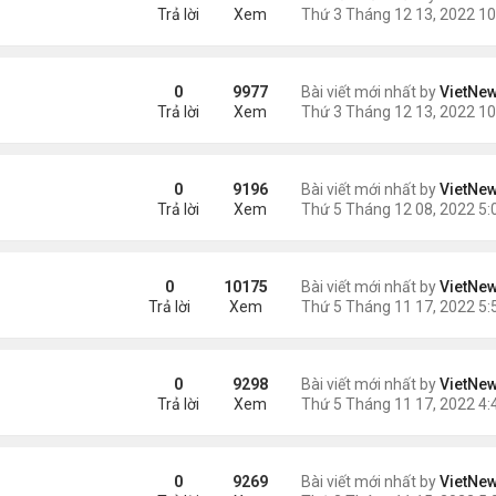
Trả lời
Xem
a Fed
0
9977
Bài viết mới nhất by
VietNe
Trả lời
Xem
0
9196
Bài viết mới nhất by
VietNe
Trả lời
Xem
hoái vẫn chưa ngăn được lạm phát
0
10175
Bài viết mới nhất by
VietNe
Trả lời
Xem
đổi hình ảnh Qatar
0
9298
Bài viết mới nhất by
VietNe
Trả lời
Xem
mốc 8 tỷ người?
0
9269
Bài viết mới nhất by
VietNe