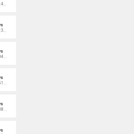
Thứ 3 Tháng 12 13, 2022 10:42 am
ws
Thứ 3 Tháng 12 13, 2022 10:35 am
ws
Thứ 5 Tháng 12 08, 2022 5:04 pm
ws
Thứ 5 Tháng 11 17, 2022 5:51 pm
ws
Thứ 5 Tháng 11 17, 2022 4:48 pm
ws