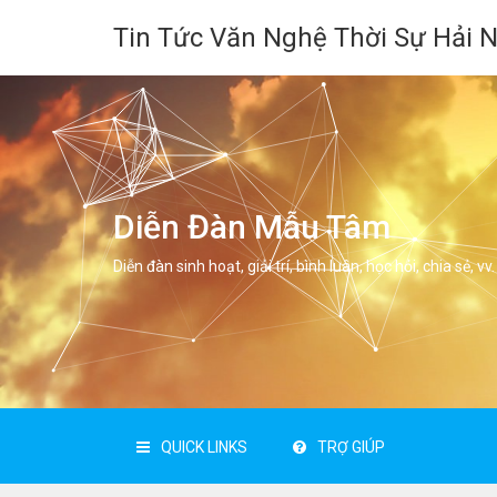
Tin Tức Văn Nghệ Thời Sự Hải 
Diễn Đàn Mẫu Tâm
Diễn đàn sinh hoạt, giải trí, bình luân, học hỏi, chia sẻ, vv.
QUICK LINKS
TRỢ GIÚP