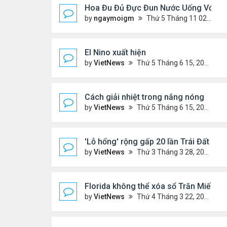
Hoa Đu Đủ Đực Đun Nước Uống Với Nh
by
ngaymoigm
Thứ 5 Tháng 11 02, 2023 4:44 am
El Nino xuất hiện
by
VietNews
Thứ 5 Tháng 6 15, 2023 10:42 am
Cách giải nhiệt trong nắng nóng
by
VietNews
Thứ 5 Tháng 6 15, 2023 10:40 am
'Lỗ hổng' rộng gấp 20 lần Trái Đất xuất
by
VietNews
Thứ 3 Tháng 3 28, 2023 5:56 pm
Florida không thể xóa sổ Trăn Miến Đi
by
VietNews
Thứ 4 Tháng 3 22, 2023 5:29 pm