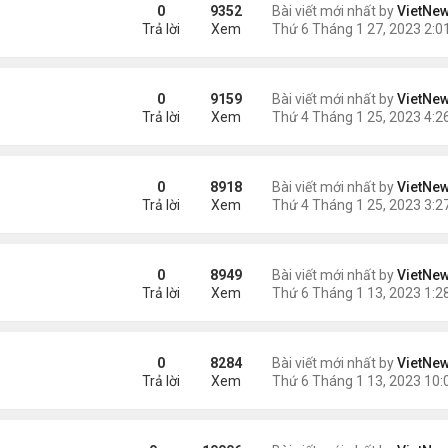
g lá
0
9352
Bài viết mới nhất by
VietNe
Trả lời
Xem
 nhất vũ trụ
0
9159
Bài viết mới nhất by
VietNe
Trả lời
Xem
0
8918
Bài viết mới nhất by
VietNe
Trả lời
Xem
hụp từ Trái Đất
0
8949
Bài viết mới nhất by
VietNe
Trả lời
Xem
g James Webb
0
8284
Bài viết mới nhất by
VietNe
Trả lời
Xem
ây 500 năm