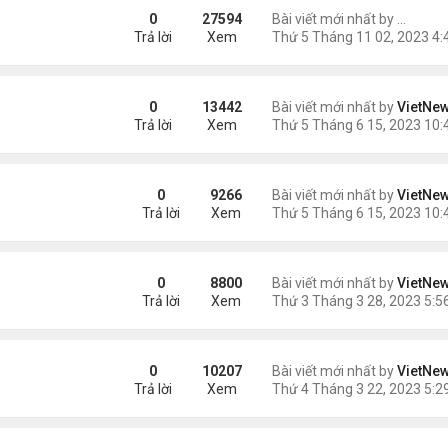
ững Tác Dụng Tuyệt Vời
0
27594
Bài viết mới nhất by
ngaym
Trả lời
Xem
0
13442
Bài viết mới nhất by
VietNe
Trả lời
Xem
0
9266
Bài viết mới nhất by
VietNe
Trả lời
Xem
 hiện trên Mặt Trời
0
8800
Bài viết mới nhất by
VietNe
Trả lời
Xem
ện
0
10207
Bài viết mới nhất by
VietNe
Trả lời
Xem