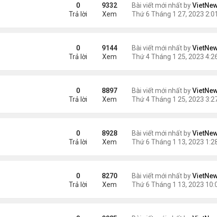
g lá
0
9332
Bài viết mới nhất by
VietNe
Trả lời
Xem
 nhất vũ trụ
0
9144
Bài viết mới nhất by
VietNe
Trả lời
Xem
0
8897
Bài viết mới nhất by
VietNe
Trả lời
Xem
hụp từ Trái Đất
0
8928
Bài viết mới nhất by
VietNe
Trả lời
Xem
g James Webb
0
8270
Bài viết mới nhất by
VietNe
Trả lời
Xem
ây 500 năm