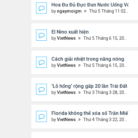
Hoa Đu Đủ Đực Đun Nước Uống Với Nh
by
ngaymoigm
Thứ 5 Tháng 11 02, 2023 4:44 am
El Nino xuất hiện
by
VietNews
Thứ 5 Tháng 6 15, 2023 10:42 am
Cách giải nhiệt trong nắng nóng
by
VietNews
Thứ 5 Tháng 6 15, 2023 10:40 am
'Lỗ hổng' rộng gấp 20 lần Trái Đất xuất
by
VietNews
Thứ 3 Tháng 3 28, 2023 5:56 pm
Florida không thể xóa sổ Trăn Miến Đi
by
VietNews
Thứ 4 Tháng 3 22, 2023 5:29 pm