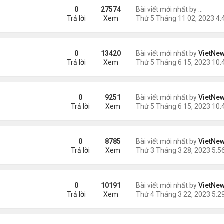
ững Tác Dụng Tuyệt Vời
0
27574
Bài viết mới nhất by
ngaym
Trả lời
Xem
0
13420
Bài viết mới nhất by
VietNe
Trả lời
Xem
0
9251
Bài viết mới nhất by
VietNe
Trả lời
Xem
 hiện trên Mặt Trời
0
8785
Bài viết mới nhất by
VietNe
Trả lời
Xem
ện
0
10191
Bài viết mới nhất by
VietNe
Trả lời
Xem