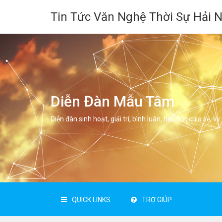
Tin Tức Văn Nghệ Thời Sự Hải 
Diễn Đàn Mẫu Tâm
Diễn đàn sinh hoạt, giải trí, bình luân, học hỏi, chia sẻ, vv.
QUICK LINKS
TRỢ GIÚP