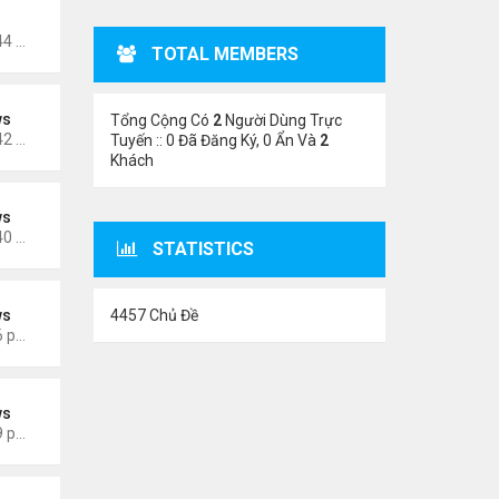
oigm
Thứ 5 Tháng 11 02, 2023 4:44 am
TOTAL MEMBERS
ws
Tổng Cộng Có
2
Người Dùng Trực
Thứ 5 Tháng 6 15, 2023 10:42 am
Tuyến :: 0 Đã Đăng Ký, 0 Ẩn Và
2
Khách
ws
Thứ 5 Tháng 6 15, 2023 10:40 am
STATISTICS
4457 Chủ Đề
ws
Thứ 3 Tháng 3 28, 2023 5:56 pm
ws
Thứ 4 Tháng 3 22, 2023 5:29 pm