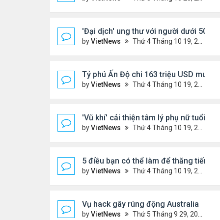
'Đại dịch' ung thư với người dưới 50 tuổ
by
VietNews
Thứ 4 Tháng 10 19, 2022 4:51 pm
Tỷ phú Ấn Độ chi 163 triệu USD mua bi
by
VietNews
Thứ 4 Tháng 10 19, 2022 4:44 pm
'Vũ khí' cải thiện tâm lý phụ nữ tuổi mã
by
VietNews
Thứ 4 Tháng 10 19, 2022 4:42 pm
5 điều bạn có thể làm để thăng tiến s
by
VietNews
Thứ 4 Tháng 10 19, 2022 4:40 pm
Vụ hack gây rúng động Australia
by
VietNews
Thứ 5 Tháng 9 29, 2022 4:48 pm