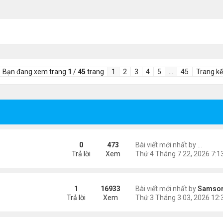
Bạn đang xem trang
1
/
45
trang
1
2
3
4
5
…
45
Trang kế
 Góc nhìn từ trang phục thi đấu
0
473
Bài viết mới nhất by
lilyq26
Trả lời
Xem
ngày 8/3
1
16933
Bài viết mới nhất by
Samso
Trả lời
Xem