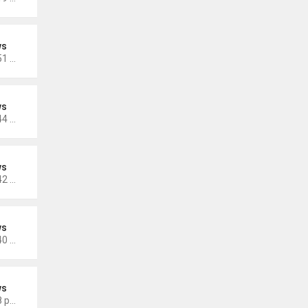
ws
Thứ 4 Tháng 10 19, 2022 4:51 pm
ws
Thứ 4 Tháng 10 19, 2022 4:44 pm
ws
Thứ 4 Tháng 10 19, 2022 4:42 pm
ws
Thứ 4 Tháng 10 19, 2022 4:40 pm
ws
Thứ 5 Tháng 9 29, 2022 4:48 pm