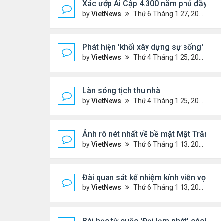
Xác ướp Ai Cập 4.300 năm phủ đầy vàn
by
VietNews
Thứ 6 Tháng 1 27, 2023 2:01 pm
Phát hiện 'khối xây dựng sự sống' lạnh
by
VietNews
Thứ 4 Tháng 1 25, 2023 4:26 pm
Làn sóng tịch thu nhà
by
VietNews
Thứ 4 Tháng 1 25, 2023 3:27 pm
Ảnh rõ nét nhất về bề mặt Mặt Trăng c
by
VietNews
Thứ 6 Tháng 1 13, 2023 1:28 pm
Đài quan sát kế nhiệm kính viễn vọn
by
VietNews
Thứ 6 Tháng 1 13, 2023 10:09 am
Bài học từ cuộc 'Đại lạm phát' cách đ