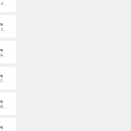
Thứ 3 Tháng 12 13, 2022 10:42 am
ws
Thứ 3 Tháng 12 13, 2022 10:35 am
ws
Thứ 5 Tháng 12 08, 2022 5:04 pm
ws
Thứ 5 Tháng 11 17, 2022 5:51 pm
ws
Thứ 5 Tháng 11 17, 2022 4:48 pm
ws