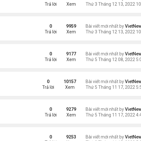
Trả lời
Xem
a Fed
0
9959
Bài viết mới nhất by
VietNe
Trả lời
Xem
0
9177
Bài viết mới nhất by
VietNe
Trả lời
Xem
hoái vẫn chưa ngăn được lạm phát
0
10157
Bài viết mới nhất by
VietNe
Trả lời
Xem
đổi hình ảnh Qatar
0
9279
Bài viết mới nhất by
VietNe
Trả lời
Xem
mốc 8 tỷ người?
0
9253
Bài viết mới nhất by
VietNe