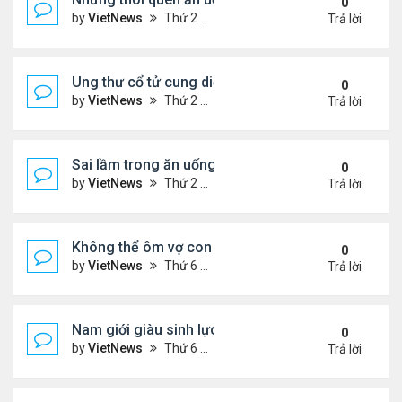
0
by
VietNews
Thứ 2 Tháng 8 15, 2022 3:50 pm
Trả lời
Ung thư cổ tử cung diễn tiến âm thầm
0
by
VietNews
Thứ 2 Tháng 8 15, 2022 3:48 pm
Trả lời
Sai lầm trong ăn uống gây suy giảm sinh lý ở nam 
0
by
VietNews
Thứ 2 Tháng 8 15, 2022 2:40 pm
Trả lời
Không thể ôm vợ con vì căn bệnh quái ác
0
by
VietNews
Thứ 6 Tháng 8 12, 2022 4:34 pm
Trả lời
Nam giới giàu sinh lực nhất vào thời điểm nào tro
0
by
VietNews
Thứ 6 Tháng 8 12, 2022 3:08 pm
Trả lời