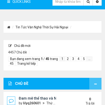
QUICK LINKS
Tin Tức Văn Nghệ Thời Sự Hải Ngoại
Chủ đề mới
4457 Chủ Đề
Bạn đang xem trang
1
/
45
trang
1
2
3
4
5
…
45
Trang kế tiếp
CHỦ ĐỀ
Đam mê thể thao và Ngôn ngữ thiết kế: Góc nhìn từ
0
by
lilyq260601
Thứ 4 Tháng 7 22, 2026 7:13 pm
Trả lời