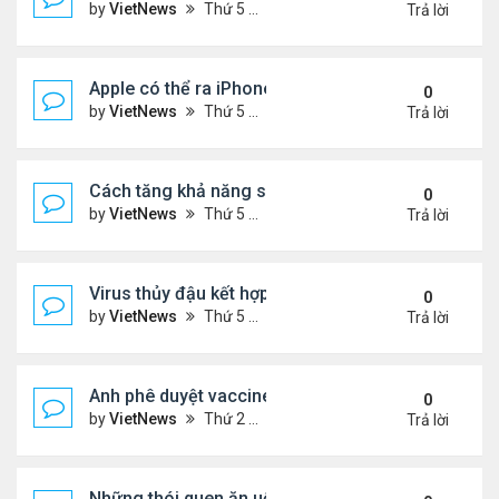
by
VietNews
Thứ 5 Tháng 8 18, 2022 4:39 pm
Trả lời
Apple có thể ra iPhone 14 ngày 7/9
0
by
VietNews
Thứ 5 Tháng 8 18, 2022 4:20 pm
Trả lời
Cách tăng khả năng sống sót khi máy bay gặp sự 
0
by
VietNews
Thứ 5 Tháng 8 18, 2022 4:11 pm
Trả lời
Virus thủy đậu kết hợp virus mụn rộp thành bệnh n
0
by
VietNews
Thứ 5 Tháng 8 18, 2022 3:28 pm
Trả lời
Anh phê duyệt vaccine đặc hiệu với biến chủng O
0
by
VietNews
Thứ 2 Tháng 8 15, 2022 3:54 pm
Trả lời
Những thói quen ăn uống gây lão hóa nhanh