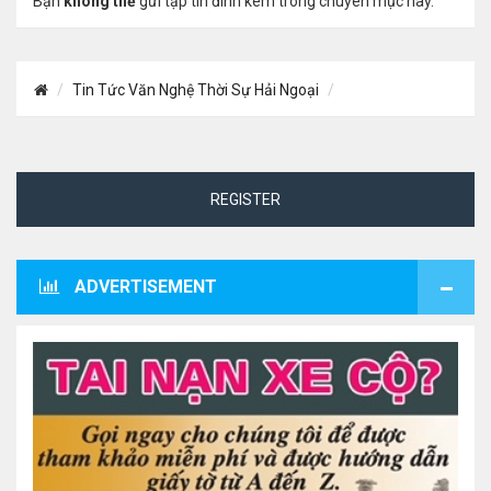
Bạn
không thể
gửi tập tin đính kèm trong chuyên mục này.
Tin Tức Văn Nghệ Thời Sự Hải Ngoại
REGISTER
ADVERTISEMENT