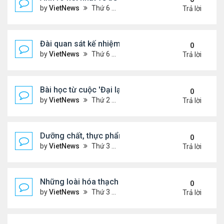
by
VietNews
Thứ 6 Tháng 1 13, 2023 1:28 pm
Trả lời
Đài quan sát kế nhiệm kính viễn vọng James Webb
0
by
VietNews
Thứ 6 Tháng 1 13, 2023 10:09 am
Trả lời
Bài học từ cuộc 'Đại lạm phát' cách đây 500 năm
0
by
VietNews
Thứ 2 Tháng 1 02, 2023 3:40 pm
Trả lời
Dưỡng chất, thực phẩm tốt cho người cao huyết á
0
by
VietNews
Thứ 3 Tháng 12 13, 2022 11:14 am
Trả lời
Những loài hóa thạch sống tồn tại lâu nhất trên Trá
0
by
VietNews
Thứ 3 Tháng 12 13, 2022 11:11 am
Trả lời