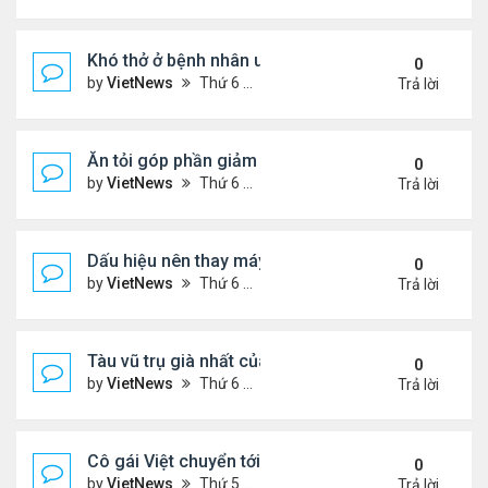
Khó thở ở bệnh nhân ung thư phổi
0
by
VietNews
Thứ 6 Tháng 8 19, 2022 5:13 pm
Trả lời
Ăn tỏi góp phần giảm cholesterol 'xấu'
0
by
VietNews
Thứ 6 Tháng 8 19, 2022 5:11 pm
Trả lời
Dấu hiệu nên thay máy giặt mới
0
by
VietNews
Thứ 6 Tháng 8 19, 2022 5:09 pm
Trả lời
Tàu vũ trụ già nhất của NASA tròn 45 tuổi
0
by
VietNews
Thứ 6 Tháng 8 19, 2022 4:29 pm
Trả lời
Cô gái Việt chuyển tới Nepal sống vì mê leo núi
0
by
VietNews
Thứ 5 Tháng 8 18, 2022 5:32 pm
Trả lời