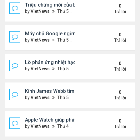
Triệu chứng mới của biến thể phụ BA.5
0
by
VietNews
Thứ 5 Tháng 7 21, 2022 2:10 pm
Trả lời
Máy chủ Google ngừng hoạt động vì nắng nóng
0
by
VietNews
Thứ 5 Tháng 7 21, 2022 12:00 pm
Trả lời
Lò phản ứng nhiệt hạch nóng gấp 5 lần lõi Mặt Trờ
0
by
VietNews
Thứ 5 Tháng 7 21, 2022 11:59 am
Trả lời
Kính James Webb tìm thấy thiên hà cổ xưa nhất
0
by
VietNews
Thứ 5 Tháng 7 21, 2022 11:05 am
Trả lời
Apple Watch giúp phát hiện khối u
0
by
VietNews
Thứ 4 Tháng 7 20, 2022 5:02 pm
Trả lời