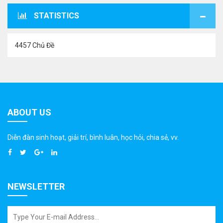
STATISTICS
4457 Chủ Đề
ABOUT US
Diễn đàn sinh hoạt, giải trí, bình luân, học hỏi, chia sẻ, vv.
NEWSLETTER