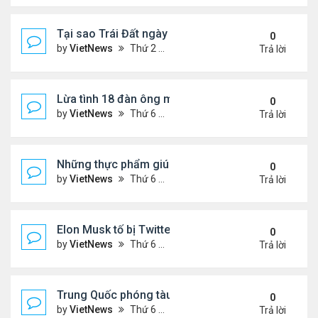
Tại sao Trái Đất ngày càng rời xa Mặt Trời?
0
by
VietNews
Thứ 2 Tháng 8 08, 2022 12:00 pm
Trả lời
Lừa tình 18 đàn ông một lúc
0
by
VietNews
Thứ 6 Tháng 8 05, 2022 4:18 pm
Trả lời
Những thực phẩm giúp giảm mỡ bụng
0
by
VietNews
Thứ 6 Tháng 8 05, 2022 3:08 pm
Trả lời
Elon Musk tố bị Twitter lừa
0
by
VietNews
Thứ 6 Tháng 8 05, 2022 3:01 pm
Trả lời
Trung Quốc phóng tàu vũ trụ tái sử dụng bí ẩn
0
by
VietNews
Thứ 6 Tháng 8 05, 2022 2:24 pm
Trả lời