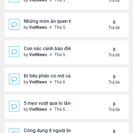
by
VietNews
Thứ 5 Tháng 8 04, 2022 5:21 pm
Trả lời
Những món ăn quen thuộc rút ngắn tuổi thọ
0
by
VietNews
Thứ 5 Tháng 8 04, 2022 4:03 pm
Trả lời
Cơn nấc cảnh báo điều gì về sức khỏe?
0
by
VietNews
Thứ 5 Tháng 8 04, 2022 3:12 pm
Trả lời
Đi tiêu phân có mỡ cảnh báo nguy cơ bệnh tật
0
by
VietNews
Thứ 6 Tháng 7 29, 2022 5:15 pm
Trả lời
5 mẹo vượt qua lo lắng trong thời kỳ lạm phát
0
by
VietNews
Thứ 6 Tháng 7 29, 2022 5:12 pm
Trả lời
Công dụng ít người biết của dầu ô liu
0