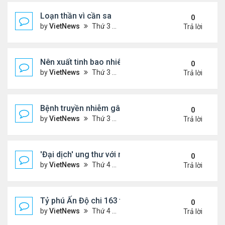
Loạn thần vì cần sa
0
by
VietNews
Thứ 3 Tháng 10 25, 2022 4:45 pm
Trả lời
Nên xuất tinh bao nhiêu lần một tuần?
0
by
VietNews
Thứ 3 Tháng 10 25, 2022 4:24 pm
Trả lời
Bệnh truyền nhiễm gây chết người nhiều nhất thế gi
0
by
VietNews
Thứ 3 Tháng 10 25, 2022 4:19 pm
Trả lời
'Đại dịch' ung thư với người dưới 50 tuổi
0
by
VietNews
Thứ 4 Tháng 10 19, 2022 4:51 pm
Trả lời
Tỷ phú Ấn Độ chi 163 triệu USD mua biệt thự đắt n
0
by
VietNews
Thứ 4 Tháng 10 19, 2022 4:44 pm
Trả lời