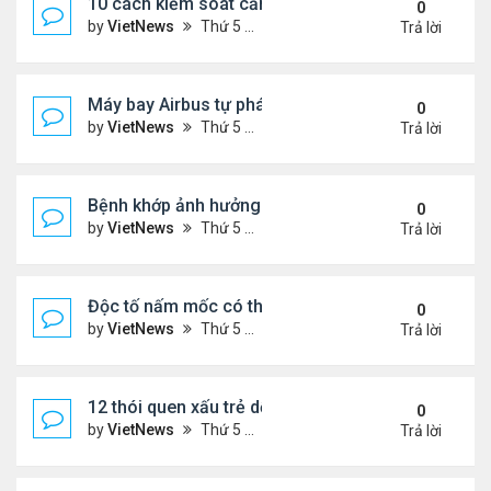
10 cách kiểm soát cảm giác thèm ăn hiệu quả
0
by
VietNews
Thứ 5 Tháng 7 28, 2022 1:36 pm
Trả lời
Máy bay Airbus tự phá kỷ lục bay lâu trong khí quy
0
by
VietNews
Thứ 5 Tháng 7 28, 2022 1:35 pm
Trả lời
Bệnh khớp ảnh hưởng đời sống chăn gối thế nào?
0
by
VietNews
Thứ 5 Tháng 7 28, 2022 1:33 pm
Trả lời
Độc tố nấm mốc có thể gây ung thư
0
by
VietNews
Thứ 5 Tháng 7 21, 2022 5:25 pm
Trả lời
12 thói quen xấu trẻ dễ bắt chước bố mẹ
0
by
VietNews
Thứ 5 Tháng 7 21, 2022 4:43 pm
Trả lời