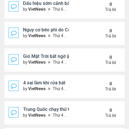
Dấu hiệu sớm cảnh báo bệnh tiểu đường
0
by
VietNews
Thứ 6 Tháng 8 12, 2022 3:03 pm
Trả lời
Nguy cơ béo phì do Covid-19
0
by
VietNews
Thứ 4 Tháng 8 10, 2022 5:13 pm
Trả lời
Gió Mặt Trời bất ngờ ập tới Trái Đất
0
by
VietNews
Thứ 4 Tháng 8 10, 2022 3:06 pm
Trả lời
4 sai lầm khi rửa bát
0
by
VietNews
Thứ 4 Tháng 8 10, 2022 3:02 pm
Trả lời
Trung Quốc chạy thử tàu đệm từ treo ngược
0
by
VietNews
Thứ 4 Tháng 8 10, 2022 3:01 pm
Trả lời