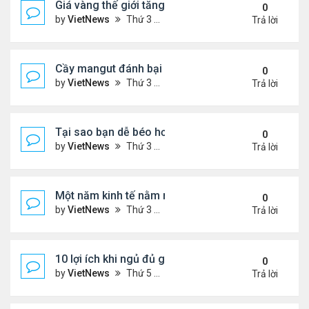
Giá vàng thế giới tăng thẳng đứng
0
by
VietNews
Thứ 3 Tháng 12 13, 2022 10:54 am
Trả lời
Cầy mangut đánh bại rắn mamba đen
0
by
VietNews
Thứ 3 Tháng 12 13, 2022 10:50 am
Trả lời
Tại sao bạn dễ béo hơn vào mùa đông?
0
by
VietNews
Thứ 3 Tháng 12 13, 2022 10:42 am
Trả lời
Một năm kinh tế nằm ngoài dự liệu của Fed
0
by
VietNews
Thứ 3 Tháng 12 13, 2022 10:35 am
Trả lời
10 lợi ích khi ngủ đủ giấc
0
by
VietNews
Thứ 5 Tháng 12 08, 2022 5:04 pm
Trả lời