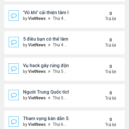
'Vũ khí' cải thiện tâm lý phụ nữ tuổi mãn kinh
0
by
VietNews
Thứ 4 Tháng 10 19, 2022 4:42 pm
Trả lời
5 điều bạn có thể làm để thăng tiến sự nghiệp
0
by
VietNews
Thứ 4 Tháng 10 19, 2022 4:40 pm
Trả lời
Vụ hack gây rúng động Australia
0
by
VietNews
Thứ 5 Tháng 9 29, 2022 4:48 pm
Trả lời
Người Trung Quốc tích cực mua bán đồ hiệu cũ tro
0
by
VietNews
Thứ 5 Tháng 9 29, 2022 4:43 pm
Trả lời
Tham vọng bán dẫn 52 tỷ USD 'khó nhằn' của Mỹ
0
by
VietNews
Thứ 6 Tháng 8 19, 2022 5:14 pm
Trả lời