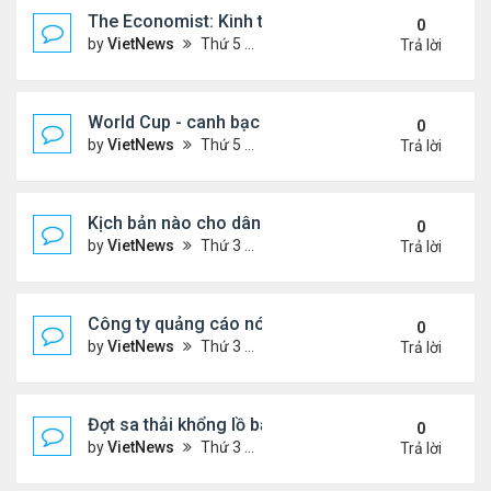
The Economist: Kinh tế thế giới suy thoái vẫn ch
0
by
VietNews
Thứ 5 Tháng 11 17, 2022 5:51 pm
Trả lời
World Cup - canh bạc 300 tỷ USD thay đổi hình ảnh
0
by
VietNews
Thứ 5 Tháng 11 17, 2022 4:48 pm
Trả lời
Kịch bản nào cho dân số thế giới sau mốc 8 tỷ ngư
0
by
VietNews
Thứ 3 Tháng 11 15, 2022 5:02 pm
Trả lời
Công ty quảng cáo nói Twitter quá rủi ro
0
by
VietNews
Thứ 3 Tháng 11 15, 2022 4:56 pm
Trả lời
Đợt sa thải khổng lồ bắt đầu tại Amazon
0
by
VietNews
Thứ 3 Tháng 11 15, 2022 4:54 pm
Trả lời