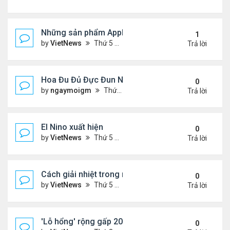
Những sản phẩm Apple có thể ra mắt ngày 8/3
1
by
VietNews
Thứ 5 Tháng 3 03, 2022 12:34 pm
Trả lời
Hoa Đu Đủ Đực Đun Nước Uống Với Những Tác Dụn
0
by
ngaymoigm
Thứ 5 Tháng 11 02, 2023 4:44 am
Trả lời
El Nino xuất hiện
0
by
VietNews
Thứ 5 Tháng 6 15, 2023 10:42 am
Trả lời
Cách giải nhiệt trong nắng nóng
0
by
VietNews
Thứ 5 Tháng 6 15, 2023 10:40 am
Trả lời
'Lỗ hổng' rộng gấp 20 lần Trái Đất xuất hiện trên M
0