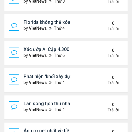
by
VietNews
Thứ 3 Tháng 3 28, 2023 5:56 pm
Trả lời
Florida không thể xóa sổ Trăn Miến Điện
0
by
VietNews
Thứ 4 Tháng 3 22, 2023 5:29 pm
Trả lời
Xác ướp Ai Cập 4.300 năm phủ đầy vàng lá
0
by
VietNews
Thứ 6 Tháng 1 27, 2023 2:01 pm
Trả lời
Phát hiện 'khối xây dựng sự sống' lạnh nhất vũ trụ
0
by
VietNews
Thứ 4 Tháng 1 25, 2023 4:26 pm
Trả lời
Làn sóng tịch thu nhà
0
by
VietNews
Thứ 4 Tháng 1 25, 2023 3:27 pm
Trả lời
Ảnh rõ nét nhất về bề mặt Mặt Trăng chụp từ Trái 
0