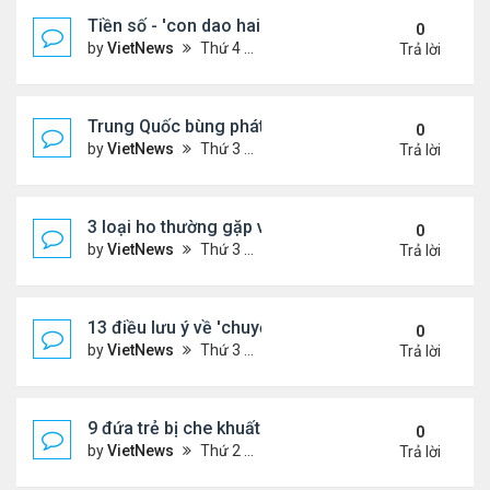
Tiền số - 'con dao hai lưỡi' với các nước đang phát
0
by
VietNews
Thứ 4 Tháng 8 10, 2022 2:19 pm
Trả lời
Trung Quốc bùng phát loại virus mới
0
by
VietNews
Thứ 3 Tháng 8 09, 2022 10:10 am
Trả lời
3 loại ho thường gặp và cách khắc phục
0
by
VietNews
Thứ 3 Tháng 8 09, 2022 9:58 am
Trả lời
13 điều lưu ý về 'chuyện ấy' để sớm có thai
0
by
VietNews
Thứ 3 Tháng 8 09, 2022 9:56 am
Trả lời
9 đứa trẻ bị che khuất khi ngồi trước đầu ôtô
0
by
VietNews
Thứ 2 Tháng 8 08, 2022 5:13 pm
Trả lời