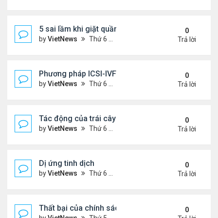
5 sai lầm khi giặt quần áo
0
by
VietNews
Thứ 6 Tháng 8 05, 2022 2:21 pm
Trả lời
Phương pháp ICSI-IVF điều trị vô sinh nam nặng
0
by
VietNews
Thứ 6 Tháng 8 05, 2022 12:24 pm
Trả lời
Tác động của trái cây sấy đến đường huyết
0
by
VietNews
Thứ 6 Tháng 8 05, 2022 12:13 pm
Trả lời
Dị ứng tinh dịch
0
by
VietNews
Thứ 6 Tháng 8 05, 2022 12:06 pm
Trả lời
Thất bại của chính sách khuyến khích sinh đẻ ở T
0