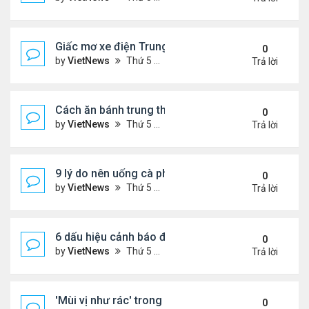
Giấc mơ xe điện Trung Quốc: Các hãng công nghệ
0
by
VietNews
Thứ 5 Tháng 8 18, 2022 5:28 pm
Trả lời
Cách ăn bánh trung thu không lo béo
0
by
VietNews
Thứ 5 Tháng 8 18, 2022 5:25 pm
Trả lời
9 lý do nên uống cà phê mỗi ngày
0
by
VietNews
Thứ 5 Tháng 8 18, 2022 5:11 pm
Trả lời
6 dấu hiệu cảnh báo đau tim ở phụ nữ cần lưu ý
0
by
VietNews
Thứ 5 Tháng 8 18, 2022 5:09 pm
Trả lời
'Mùi vị như rác' trong miệng sau khi uống thuốc C
0