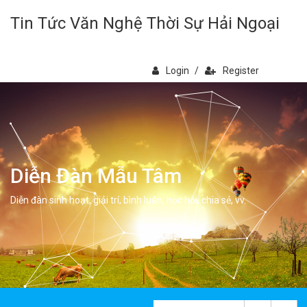
Tin Tức Văn Nghệ Thời Sự Hải Ngoại
Login
/
Register
Diễn Đàn Mẫu Tâm
Diễn đàn sinh hoạt, giải trí, bình luân, học hỏi, chia sẻ, vv.