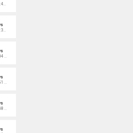
Thứ 3 Tháng 12 13, 2022 10:42 am
ws
Thứ 3 Tháng 12 13, 2022 10:35 am
ws
Thứ 5 Tháng 12 08, 2022 5:04 pm
ws
Thứ 5 Tháng 11 17, 2022 5:51 pm
ws
Thứ 5 Tháng 11 17, 2022 4:48 pm
ws