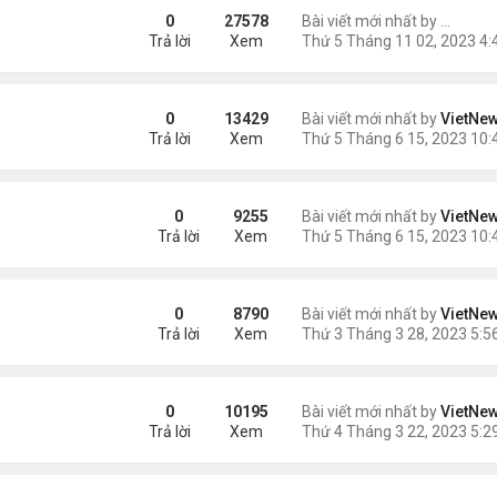
ững Tác Dụng Tuyệt Vời
0
27578
Bài viết mới nhất by
ngaym
Trả lời
Xem
0
13429
Bài viết mới nhất by
VietNe
Trả lời
Xem
0
9255
Bài viết mới nhất by
VietNe
Trả lời
Xem
 hiện trên Mặt Trời
0
8790
Bài viết mới nhất by
VietNe
Trả lời
Xem
ện
0
10195
Bài viết mới nhất by
VietNe
Trả lời
Xem