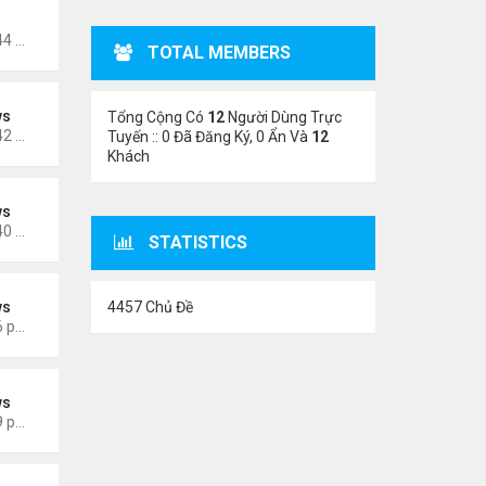
oigm
Thứ 5 Tháng 11 02, 2023 4:44 am
TOTAL MEMBERS
ws
Tổng Cộng Có
12
Người Dùng Trực
Thứ 5 Tháng 6 15, 2023 10:42 am
Tuyến :: 0 Đã Đăng Ký, 0 Ẩn Và
12
Khách
ws
Thứ 5 Tháng 6 15, 2023 10:40 am
STATISTICS
4457 Chủ Đề
ws
Thứ 3 Tháng 3 28, 2023 5:56 pm
ws
Thứ 4 Tháng 3 22, 2023 5:29 pm