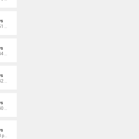
ws
Thứ 4 Tháng 10 19, 2022 4:51 pm
ws
Thứ 4 Tháng 10 19, 2022 4:44 pm
ws
Thứ 4 Tháng 10 19, 2022 4:42 pm
ws
Thứ 4 Tháng 10 19, 2022 4:40 pm
ws
Thứ 5 Tháng 9 29, 2022 4:48 pm