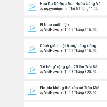
Hoa Đu Đủ Đực Đun Nước Uống Với Nh
by
ngaymoigm
Thứ 5 Tháng 11 02, 2023 4:44 am
El Nino xuất hiện
by
VietNews
Thứ 5 Tháng 6 15, 2023 10:42 am
Cách giải nhiệt trong nắng nóng
by
VietNews
Thứ 5 Tháng 6 15, 2023 10:40 am
'Lỗ hổng' rộng gấp 20 lần Trái Đất xuất
by
VietNews
Thứ 3 Tháng 3 28, 2023 5:56 pm
Florida không thể xóa sổ Trăn Miến Đi
by
VietNews
Thứ 4 Tháng 3 22, 2023 5:29 pm