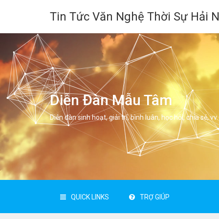
Tin Tức Văn Nghệ Thời Sự Hải 
Diễn Đàn Mẫu Tâm
Diễn đàn sinh hoạt, giải trí, bình luân, học hỏi, chia sẻ, vv.
QUICK LINKS
TRỢ GIÚP