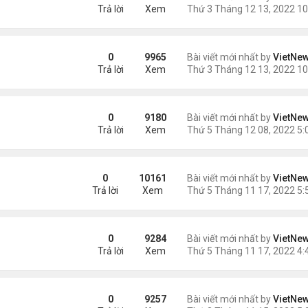
Trả lời
Xem
a Fed
0
9965
Bài viết mới nhất by
VietNe
Trả lời
Xem
0
9180
Bài viết mới nhất by
VietNe
Trả lời
Xem
hoái vẫn chưa ngăn được lạm phát
0
10161
Bài viết mới nhất by
VietNe
Trả lời
Xem
đổi hình ảnh Qatar
0
9284
Bài viết mới nhất by
VietNe
Trả lời
Xem
mốc 8 tỷ người?
0
9257
Bài viết mới nhất by
VietNe