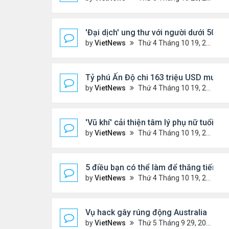
'Đại dịch' ung thư với người dưới 50 tuổ
by
VietNews
Thứ 4 Tháng 10 19, 2022 4:51 pm
Tỷ phú Ấn Độ chi 163 triệu USD mua bi
by
VietNews
Thứ 4 Tháng 10 19, 2022 4:44 pm
'Vũ khí' cải thiện tâm lý phụ nữ tuổi mã
by
VietNews
Thứ 4 Tháng 10 19, 2022 4:42 pm
5 điều bạn có thể làm để thăng tiến s
by
VietNews
Thứ 4 Tháng 10 19, 2022 4:40 pm
Vụ hack gây rúng động Australia
by
VietNews
Thứ 5 Tháng 9 29, 2022 4:48 pm