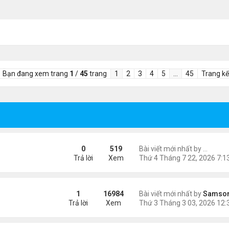
Bạn đang xem trang
1
/
45
trang
1
2
3
4
5
…
45
Trang kế
 Góc nhìn từ trang phục thi đấu
0
519
Bài viết mới nhất by
lilyq26
Trả lời
Xem
ngày 8/3
1
16984
Bài viết mới nhất by
Samso
Trả lời
Xem