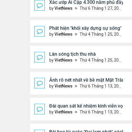
Xác ướp Ai Cập 4.300 năm phủ đầy vàn
by
VietNews
Thứ 6 Tháng 1 27, 2023 2:01 pm
Phát hiện 'khối xây dựng sự sống' lạnh
by
VietNews
Thứ 4 Tháng 1 25, 2023 4:26 pm
Làn sóng tịch thu nhà
by
VietNews
Thứ 4 Tháng 1 25, 2023 3:27 pm
Ảnh rõ nét nhất về bề mặt Mặt Trăng c
by
VietNews
Thứ 6 Tháng 1 13, 2023 1:28 pm
Đài quan sát kế nhiệm kính viễn vọn
by
VietNews
Thứ 6 Tháng 1 13, 2023 10:09 am
Bài học từ cuộc 'Đại lạm phát' cách đ