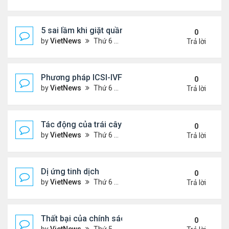
5 sai lầm khi giặt quần áo
0
by
VietNews
Thứ 6 Tháng 8 05, 2022 2:21 pm
Trả lời
Phương pháp ICSI-IVF điều trị vô sinh nam nặng
0
by
VietNews
Thứ 6 Tháng 8 05, 2022 12:24 pm
Trả lời
Tác động của trái cây sấy đến đường huyết
0
by
VietNews
Thứ 6 Tháng 8 05, 2022 12:13 pm
Trả lời
Dị ứng tinh dịch
0
by
VietNews
Thứ 6 Tháng 8 05, 2022 12:06 pm
Trả lời
Thất bại của chính sách khuyến khích sinh đẻ ở T
0