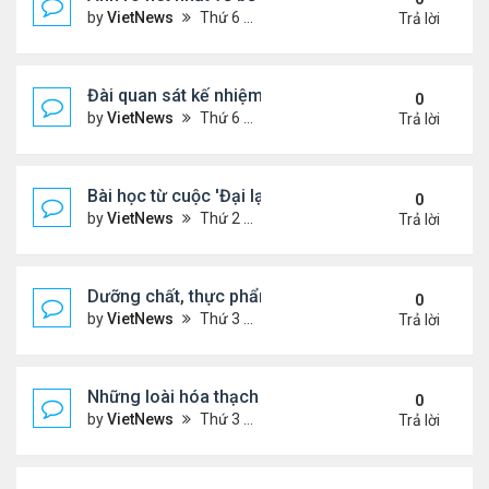
by
VietNews
Thứ 6 Tháng 1 13, 2023 1:28 pm
Trả lời
Đài quan sát kế nhiệm kính viễn vọng James Webb
0
by
VietNews
Thứ 6 Tháng 1 13, 2023 10:09 am
Trả lời
Bài học từ cuộc 'Đại lạm phát' cách đây 500 năm
0
by
VietNews
Thứ 2 Tháng 1 02, 2023 3:40 pm
Trả lời
Dưỡng chất, thực phẩm tốt cho người cao huyết á
0
by
VietNews
Thứ 3 Tháng 12 13, 2022 11:14 am
Trả lời
Những loài hóa thạch sống tồn tại lâu nhất trên Trá
0
by
VietNews
Thứ 3 Tháng 12 13, 2022 11:11 am
Trả lời