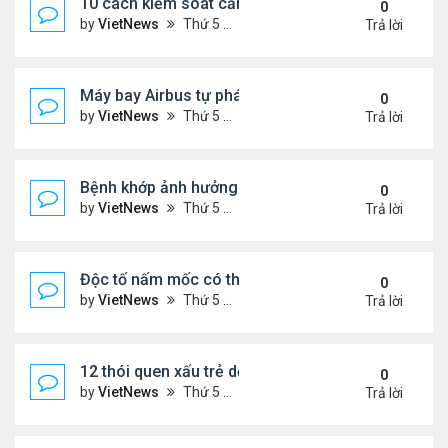
10 cách kiểm soát cảm giác thèm ăn hiệu quả
0
by
VietNews
Thứ 5 Tháng 7 28, 2022 1:36 pm
Trả lời
Máy bay Airbus tự phá kỷ lục bay lâu trong khí quy
0
by
VietNews
Thứ 5 Tháng 7 28, 2022 1:35 pm
Trả lời
Bệnh khớp ảnh hưởng đời sống chăn gối thế nào?
0
by
VietNews
Thứ 5 Tháng 7 28, 2022 1:33 pm
Trả lời
Độc tố nấm mốc có thể gây ung thư
0
by
VietNews
Thứ 5 Tháng 7 21, 2022 5:25 pm
Trả lời
12 thói quen xấu trẻ dễ bắt chước bố mẹ
0
by
VietNews
Thứ 5 Tháng 7 21, 2022 4:43 pm
Trả lời