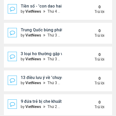
Tiền số - 'con dao hai lưỡi' với các nước đang phát
0
by
VietNews
Thứ 4 Tháng 8 10, 2022 2:19 pm
Trả lời
Trung Quốc bùng phát loại virus mới
0
by
VietNews
Thứ 3 Tháng 8 09, 2022 10:10 am
Trả lời
3 loại ho thường gặp và cách khắc phục
0
by
VietNews
Thứ 3 Tháng 8 09, 2022 9:58 am
Trả lời
13 điều lưu ý về 'chuyện ấy' để sớm có thai
0
by
VietNews
Thứ 3 Tháng 8 09, 2022 9:56 am
Trả lời
9 đứa trẻ bị che khuất khi ngồi trước đầu ôtô
0
by
VietNews
Thứ 2 Tháng 8 08, 2022 5:13 pm
Trả lời