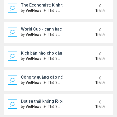
The Economist: Kinh tế thế giới suy thoái vẫn ch
0
by
VietNews
Thứ 5 Tháng 11 17, 2022 5:51 pm
Trả lời
World Cup - canh bạc 300 tỷ USD thay đổi hình ảnh
0
by
VietNews
Thứ 5 Tháng 11 17, 2022 4:48 pm
Trả lời
Kịch bản nào cho dân số thế giới sau mốc 8 tỷ ngư
0
by
VietNews
Thứ 3 Tháng 11 15, 2022 5:02 pm
Trả lời
Công ty quảng cáo nói Twitter quá rủi ro
0
by
VietNews
Thứ 3 Tháng 11 15, 2022 4:56 pm
Trả lời
Đợt sa thải khổng lồ bắt đầu tại Amazon
0
by
VietNews
Thứ 3 Tháng 11 15, 2022 4:54 pm
Trả lời