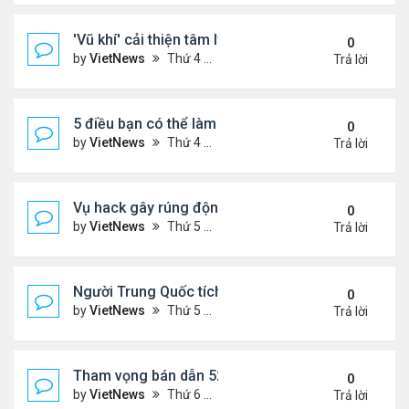
'Vũ khí' cải thiện tâm lý phụ nữ tuổi mãn kinh
0
by
VietNews
Thứ 4 Tháng 10 19, 2022 4:42 pm
Trả lời
5 điều bạn có thể làm để thăng tiến sự nghiệp
0
by
VietNews
Thứ 4 Tháng 10 19, 2022 4:40 pm
Trả lời
Vụ hack gây rúng động Australia
0
by
VietNews
Thứ 5 Tháng 9 29, 2022 4:48 pm
Trả lời
Người Trung Quốc tích cực mua bán đồ hiệu cũ tro
0
by
VietNews
Thứ 5 Tháng 9 29, 2022 4:43 pm
Trả lời
Tham vọng bán dẫn 52 tỷ USD 'khó nhằn' của Mỹ
0
by
VietNews
Thứ 6 Tháng 8 19, 2022 5:14 pm
Trả lời