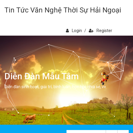
Tin Tức Văn Nghệ Thời Sự Hải Ngoại
Login
/
Register
Diễn Đàn Mẫu Tâm
Diễn đàn sinh hoạt, giải trí, bình luân, học hỏi, chia sẻ, vv.