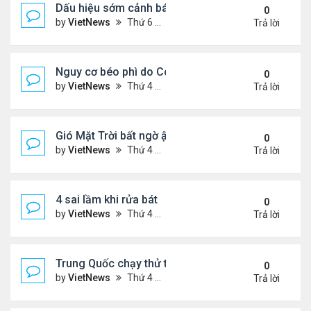
Dấu hiệu sớm cảnh báo bệnh tiểu đường
0
by
VietNews
Thứ 6 Tháng 8 12, 2022 3:03 pm
Trả lời
Nguy cơ béo phì do Covid-19
0
by
VietNews
Thứ 4 Tháng 8 10, 2022 5:13 pm
Trả lời
Gió Mặt Trời bất ngờ ập tới Trái Đất
0
by
VietNews
Thứ 4 Tháng 8 10, 2022 3:06 pm
Trả lời
4 sai lầm khi rửa bát
0
by
VietNews
Thứ 4 Tháng 8 10, 2022 3:02 pm
Trả lời
Trung Quốc chạy thử tàu đệm từ treo ngược
0
by
VietNews
Thứ 4 Tháng 8 10, 2022 3:01 pm
Trả lời