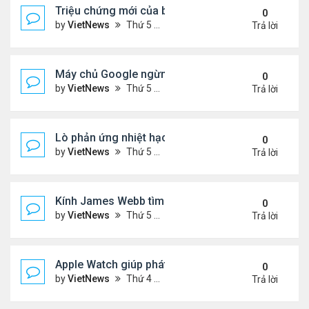
Triệu chứng mới của biến thể phụ BA.5
0
by
VietNews
Thứ 5 Tháng 7 21, 2022 2:10 pm
Trả lời
Máy chủ Google ngừng hoạt động vì nắng nóng
0
by
VietNews
Thứ 5 Tháng 7 21, 2022 12:00 pm
Trả lời
Lò phản ứng nhiệt hạch nóng gấp 5 lần lõi Mặt Trờ
0
by
VietNews
Thứ 5 Tháng 7 21, 2022 11:59 am
Trả lời
Kính James Webb tìm thấy thiên hà cổ xưa nhất
0
by
VietNews
Thứ 5 Tháng 7 21, 2022 11:05 am
Trả lời
Apple Watch giúp phát hiện khối u
0
by
VietNews
Thứ 4 Tháng 7 20, 2022 5:02 pm
Trả lời