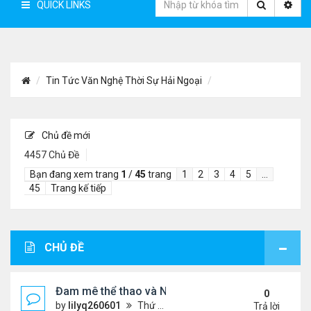
QUICK LINKS
Tin Tức Văn Nghệ Thời Sự Hải Ngoại
Chủ đề mới
4457 Chủ Đề
Bạn đang xem trang
1
/
45
trang
1
2
3
4
5
…
45
Trang kế tiếp
CHỦ ĐỀ
Đam mê thể thao và Ngôn ngữ thiết kế: Góc nhìn từ
0
by
lilyq260601
Thứ 4 Tháng 7 22, 2026 7:13 pm
Trả lời