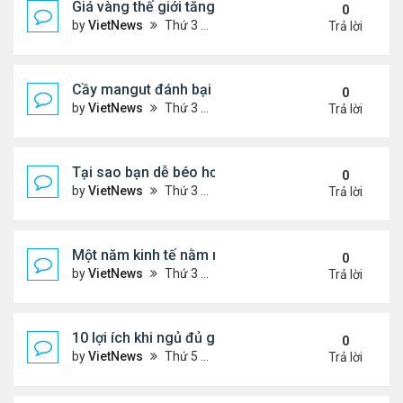
Giá vàng thế giới tăng thẳng đứng
0
by
VietNews
Thứ 3 Tháng 12 13, 2022 10:54 am
Trả lời
Cầy mangut đánh bại rắn mamba đen
0
by
VietNews
Thứ 3 Tháng 12 13, 2022 10:50 am
Trả lời
Tại sao bạn dễ béo hơn vào mùa đông?
0
by
VietNews
Thứ 3 Tháng 12 13, 2022 10:42 am
Trả lời
Một năm kinh tế nằm ngoài dự liệu của Fed
0
by
VietNews
Thứ 3 Tháng 12 13, 2022 10:35 am
Trả lời
10 lợi ích khi ngủ đủ giấc
0
by
VietNews
Thứ 5 Tháng 12 08, 2022 5:04 pm
Trả lời