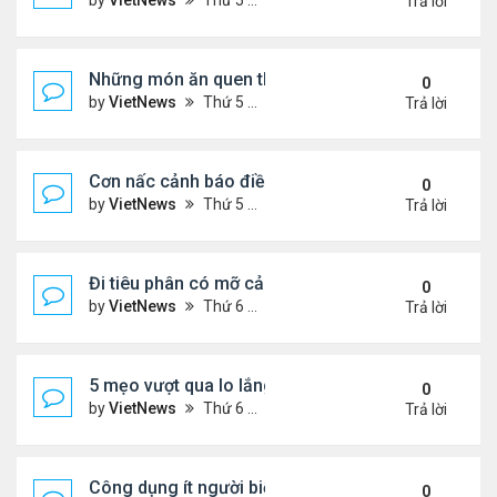
by
VietNews
Thứ 5 Tháng 8 04, 2022 5:21 pm
Trả lời
Những món ăn quen thuộc rút ngắn tuổi thọ
0
by
VietNews
Thứ 5 Tháng 8 04, 2022 4:03 pm
Trả lời
Cơn nấc cảnh báo điều gì về sức khỏe?
0
by
VietNews
Thứ 5 Tháng 8 04, 2022 3:12 pm
Trả lời
Đi tiêu phân có mỡ cảnh báo nguy cơ bệnh tật
0
by
VietNews
Thứ 6 Tháng 7 29, 2022 5:15 pm
Trả lời
5 mẹo vượt qua lo lắng trong thời kỳ lạm phát
0
by
VietNews
Thứ 6 Tháng 7 29, 2022 5:12 pm
Trả lời
Công dụng ít người biết của dầu ô liu
0