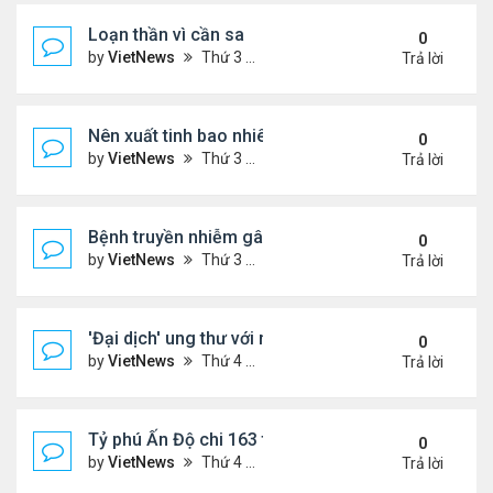
Loạn thần vì cần sa
0
by
VietNews
Thứ 3 Tháng 10 25, 2022 4:45 pm
Trả lời
Nên xuất tinh bao nhiêu lần một tuần?
0
by
VietNews
Thứ 3 Tháng 10 25, 2022 4:24 pm
Trả lời
Bệnh truyền nhiễm gây chết người nhiều nhất thế gi
0
by
VietNews
Thứ 3 Tháng 10 25, 2022 4:19 pm
Trả lời
'Đại dịch' ung thư với người dưới 50 tuổi
0
by
VietNews
Thứ 4 Tháng 10 19, 2022 4:51 pm
Trả lời
Tỷ phú Ấn Độ chi 163 triệu USD mua biệt thự đắt n
0
by
VietNews
Thứ 4 Tháng 10 19, 2022 4:44 pm
Trả lời