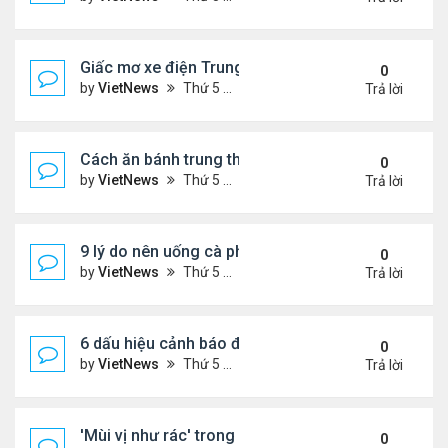
Giấc mơ xe điện Trung Quốc: Các hãng công nghệ
0
by
VietNews
Thứ 5 Tháng 8 18, 2022 5:28 pm
Trả lời
Cách ăn bánh trung thu không lo béo
0
by
VietNews
Thứ 5 Tháng 8 18, 2022 5:25 pm
Trả lời
9 lý do nên uống cà phê mỗi ngày
0
by
VietNews
Thứ 5 Tháng 8 18, 2022 5:11 pm
Trả lời
6 dấu hiệu cảnh báo đau tim ở phụ nữ cần lưu ý
0
by
VietNews
Thứ 5 Tháng 8 18, 2022 5:09 pm
Trả lời
'Mùi vị như rác' trong miệng sau khi uống thuốc C
0