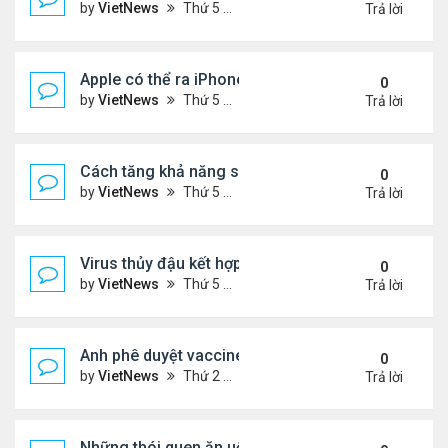
by
VietNews
Thứ 5 Tháng 8 18, 2022 4:39 pm
Trả lời
Apple có thể ra iPhone 14 ngày 7/9
0
by
VietNews
Thứ 5 Tháng 8 18, 2022 4:20 pm
Trả lời
Cách tăng khả năng sống sót khi máy bay gặp sự 
0
by
VietNews
Thứ 5 Tháng 8 18, 2022 4:11 pm
Trả lời
Virus thủy đậu kết hợp virus mụn rộp thành bệnh n
0
by
VietNews
Thứ 5 Tháng 8 18, 2022 3:28 pm
Trả lời
Anh phê duyệt vaccine đặc hiệu với biến chủng O
0
by
VietNews
Thứ 2 Tháng 8 15, 2022 3:54 pm
Trả lời
Những thói quen ăn uống gây lão hóa nhanh