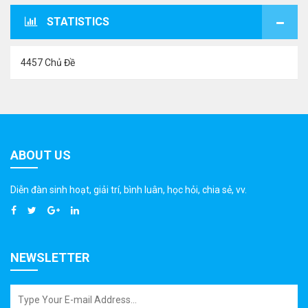
STATISTICS
4457 Chủ Đề
ABOUT US
Diễn đàn sinh hoạt, giải trí, bình luân, học hỏi, chia sẻ, vv.
NEWSLETTER