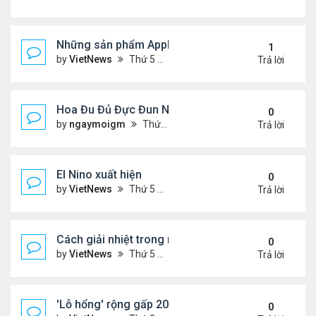
Những sản phẩm Apple có thể ra mắt ngày 8/3
1
by
VietNews
Thứ 5 Tháng 3 03, 2022 12:34 pm
Trả lời
Hoa Đu Đủ Đực Đun Nước Uống Với Những Tác Dụn
0
by
ngaymoigm
Thứ 5 Tháng 11 02, 2023 4:44 am
Trả lời
El Nino xuất hiện
0
by
VietNews
Thứ 5 Tháng 6 15, 2023 10:42 am
Trả lời
Cách giải nhiệt trong nắng nóng
0
by
VietNews
Thứ 5 Tháng 6 15, 2023 10:40 am
Trả lời
'Lỗ hổng' rộng gấp 20 lần Trái Đất xuất hiện trên M
0