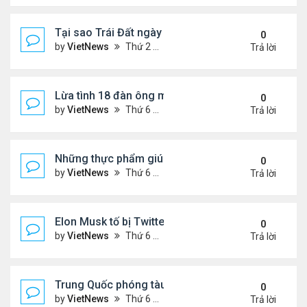
Tại sao Trái Đất ngày càng rời xa Mặt Trời?
0
by
VietNews
Thứ 2 Tháng 8 08, 2022 12:00 pm
Trả lời
Lừa tình 18 đàn ông một lúc
0
by
VietNews
Thứ 6 Tháng 8 05, 2022 4:18 pm
Trả lời
Những thực phẩm giúp giảm mỡ bụng
0
by
VietNews
Thứ 6 Tháng 8 05, 2022 3:08 pm
Trả lời
Elon Musk tố bị Twitter lừa
0
by
VietNews
Thứ 6 Tháng 8 05, 2022 3:01 pm
Trả lời
Trung Quốc phóng tàu vũ trụ tái sử dụng bí ẩn
0
by
VietNews
Thứ 6 Tháng 8 05, 2022 2:24 pm
Trả lời