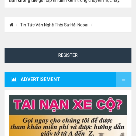
Bạn
không thể
gửi tập tin đính kèm trong chuyên mục này.
Tin Tức Văn Nghệ Thời Sự Hải Ngoại
REGISTER
ADVERTISEMENT