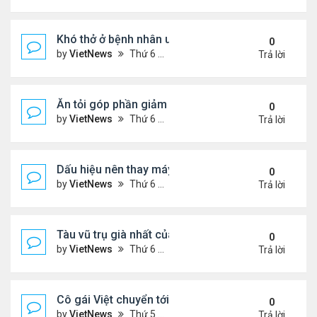
Khó thở ở bệnh nhân ung thư phổi
0
by
VietNews
Thứ 6 Tháng 8 19, 2022 5:13 pm
Trả lời
Ăn tỏi góp phần giảm cholesterol 'xấu'
0
by
VietNews
Thứ 6 Tháng 8 19, 2022 5:11 pm
Trả lời
Dấu hiệu nên thay máy giặt mới
0
by
VietNews
Thứ 6 Tháng 8 19, 2022 5:09 pm
Trả lời
Tàu vũ trụ già nhất của NASA tròn 45 tuổi
0
by
VietNews
Thứ 6 Tháng 8 19, 2022 4:29 pm
Trả lời
Cô gái Việt chuyển tới Nepal sống vì mê leo núi
0
by
VietNews
Thứ 5 Tháng 8 18, 2022 5:32 pm
Trả lời