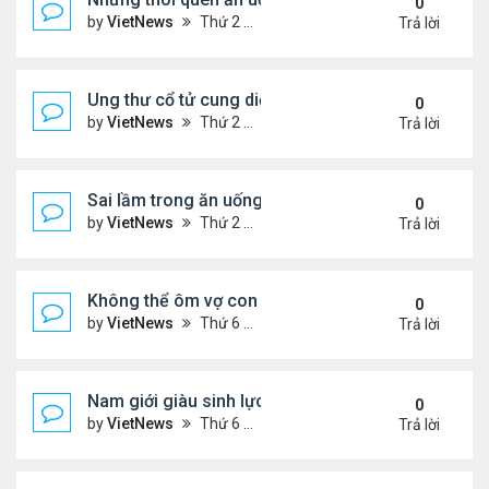
0
by
VietNews
Thứ 2 Tháng 8 15, 2022 3:50 pm
Trả lời
Ung thư cổ tử cung diễn tiến âm thầm
0
by
VietNews
Thứ 2 Tháng 8 15, 2022 3:48 pm
Trả lời
Sai lầm trong ăn uống gây suy giảm sinh lý ở nam 
0
by
VietNews
Thứ 2 Tháng 8 15, 2022 2:40 pm
Trả lời
Không thể ôm vợ con vì căn bệnh quái ác
0
by
VietNews
Thứ 6 Tháng 8 12, 2022 4:34 pm
Trả lời
Nam giới giàu sinh lực nhất vào thời điểm nào tro
0
by
VietNews
Thứ 6 Tháng 8 12, 2022 3:08 pm
Trả lời