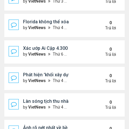
by
VietNews
Thứ 3 Tháng 3 28, 2023 5:56 pm
Trả lời
Florida không thể xóa sổ Trăn Miến Điện
0
by
VietNews
Thứ 4 Tháng 3 22, 2023 5:29 pm
Trả lời
Xác ướp Ai Cập 4.300 năm phủ đầy vàng lá
0
by
VietNews
Thứ 6 Tháng 1 27, 2023 2:01 pm
Trả lời
Phát hiện 'khối xây dựng sự sống' lạnh nhất vũ trụ
0
by
VietNews
Thứ 4 Tháng 1 25, 2023 4:26 pm
Trả lời
Làn sóng tịch thu nhà
0
by
VietNews
Thứ 4 Tháng 1 25, 2023 3:27 pm
Trả lời
Ảnh rõ nét nhất về bề mặt Mặt Trăng chụp từ Trái 
0