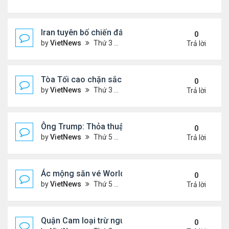
Iran tuyên bố chiến đấu vì Hormuz tới 'hơi thở cuối
0
by
VietNews
Thứ 3 Tháng 7 14, 2026 4:29 pm
Trả lời
Tòa Tối cao chặn sắc lệnh xóa luật 'sinh ở Mỹ là 
0
by
VietNews
Thứ 3 Tháng 6 30, 2026 5:52 pm
Trả lời
Ông Trump: Thỏa thuận với Iran là chiến thắng ch
0
by
VietNews
Thứ 5 Tháng 6 18, 2026 5:26 pm
Trả lời
Ác mộng săn vé World Cup
0
by
VietNews
Thứ 5 Tháng 6 04, 2026 4:49 pm
Trả lời
Quận Cam loại trừ nguy cơ bồn hóa chất phát nổ
0