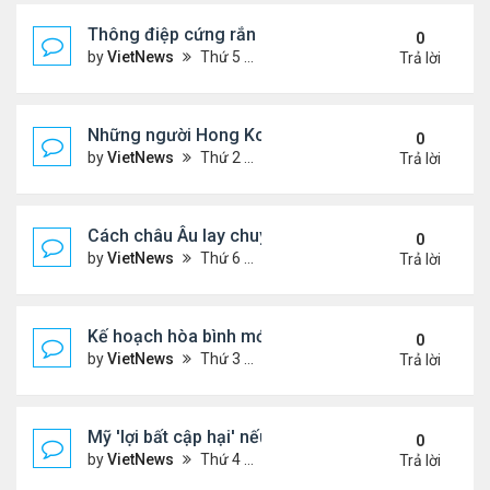
Thông điệp cứng rắn của ông Putin trong xung độ
0
by
VietNews
Thứ 5 Tháng 12 04, 2025 4:20 pm
Trả lời
Những người Hong Kong trắng tay sau thảm họa 
0
by
VietNews
Thứ 2 Tháng 12 01, 2025 5:49 pm
Trả lời
Cách châu Âu lay chuyển Mỹ về kế hoạch hòa bình
0
by
VietNews
Thứ 6 Tháng 11 28, 2025 4:28 pm
Trả lời
Kế hoạch hòa bình mới thử thách khả năng ứng bi
0
by
VietNews
Thứ 3 Tháng 11 25, 2025 6:48 pm
Trả lời
Mỹ 'lợi bất cập hại' nếu can thiệp quân sự vào Ven
0
by
VietNews
Thứ 4 Tháng 11 19, 2025 4:49 pm
Trả lời