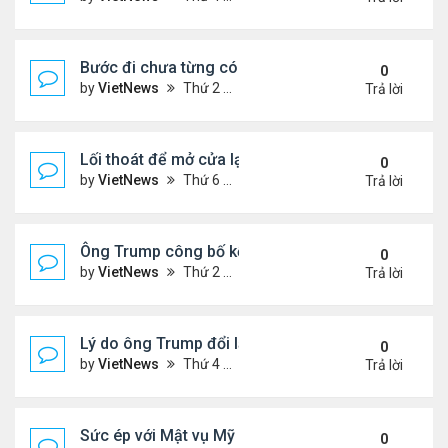
Bước đi chưa từng có của ông Trump khi ký sắc lệ
0
by
VietNews
Thứ 2 Tháng 10 06, 2025 5:17 pm
Trả lời
Lối thoát để mở cửa lại chính phủ Mỹ
0
by
VietNews
Thứ 6 Tháng 10 03, 2025 4:28 pm
Trả lời
Ông Trump công bố kế hoạch chấm dứt chiến sự I
0
by
VietNews
Thứ 2 Tháng 9 29, 2025 4:47 pm
Trả lời
Lý do ông Trump đổi lập trường về lãnh thổ Ukrain
0
by
VietNews
Thứ 4 Tháng 9 24, 2025 4:44 pm
Trả lời
Sức ép với Mật vụ Mỹ khi bảo vệ lễ tưởng niệm Char
0