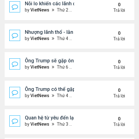
Nỗi lo khiến các lãnh đạo châu Âu tới Washingto
0
by
VietNews
Thứ 2 Tháng 8 18, 2025 4:12 pm
Trả lời
Nhượng lãnh thổ - lằn ranh đỏ của Ukraine khi đà
0
by
VietNews
Thứ 4 Tháng 8 13, 2025 5:23 pm
Trả lời
Ông Trump sẽ gặp ông Putin tại Alaska vào tuần s
0
by
VietNews
Thứ 6 Tháng 8 08, 2025 5:03 pm
Trả lời
Ông Trump có thể gặp ông Putin vào tuần tới
0
by
VietNews
Thứ 4 Tháng 8 06, 2025 4:29 pm
Trả lời
Quan hệ từ yêu đến lạnh nhạt của ông Trump với 
0
by
VietNews
Thứ 3 Tháng 8 05, 2025 4:59 pm
Trả lời