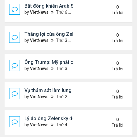
Bất đồng khiến Arab Saudi và UAE từ đồng minh th
0
by
VietNews
Thứ 6 Tháng 1 02, 2026 5:25 pm
Trả lời
Thắng lợi của ông Zelensky khi hội đàm với ông 
0
by
VietNews
Thứ 3 Tháng 12 30, 2025 4:49 pm
Trả lời
Ông Trump: Mỹ phải có được Greenland
0
by
VietNews
Thứ 3 Tháng 12 23, 2025 3:11 pm
Trả lời
Vụ thảm sát làm lung lay niềm tin với luật kiểm so
0
by
VietNews
Thứ 2 Tháng 12 15, 2025 4:16 pm
Trả lời
Lý do ông Zelensky đổi lập trường về bầu cử tổng
0
by
VietNews
Thứ 4 Tháng 12 10, 2025 5:48 pm
Trả lời