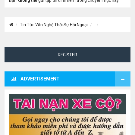
Bạn
không thể
gửi tập tin đính kèm trong chuyên mục này.
Tin Tức Văn Nghệ Thời Sự Hải Ngoại
REGISTER
ADVERTISEMENT