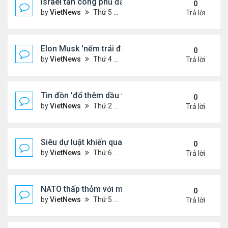
Israel tấn công phủ đầu Iran
0
by
VietNews
Thứ 5 Tháng 6 12, 2025 5:28 pm
Trả lời
Elon Musk 'nếm trái đắng' khi rạn nứt với ông Tru
0
by
VietNews
Thứ 4 Tháng 6 11, 2025 5:53 pm
Trả lời
Tin đồn 'đổ thêm dầu vào lửa' biểu tình ở Los Ang
0
by
VietNews
Thứ 2 Tháng 6 09, 2025 5:54 pm
Trả lời
Siêu dự luật khiến quan hệ Trump - Musk tan vỡ
0
by
VietNews
Thứ 6 Tháng 6 06, 2025 4:57 pm
Trả lời
NATO thấp thỏm với mối đe dọa từ drone sát thủ
0
by
VietNews
Thứ 5 Tháng 6 05, 2025 5:51 pm
Trả lời