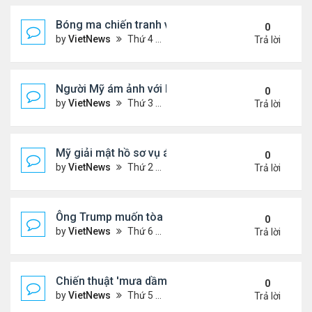
Bóng ma chiến tranh với Israel ám ảnh người Iran
0
by
VietNews
Thứ 4 Tháng 7 23, 2025 5:32 pm
Trả lời
Người Mỹ ám ảnh với hồ sơ Epstein
0
by
VietNews
Thứ 3 Tháng 7 22, 2025 5:08 pm
Trả lời
Mỹ giải mật hồ sơ vụ ám sát Martin Luther King Jr.
0
by
VietNews
Thứ 2 Tháng 7 21, 2025 5:36 pm
Trả lời
Ông Trump muốn tòa cho phép công bố hồ sơ về E
0
by
VietNews
Thứ 6 Tháng 7 18, 2025 3:50 pm
Trả lời
Chiến thuật 'mưa dầm' của châu Âu đẩy ông Trump
0
by
VietNews
Thứ 5 Tháng 7 17, 2025 9:34 am
Trả lời