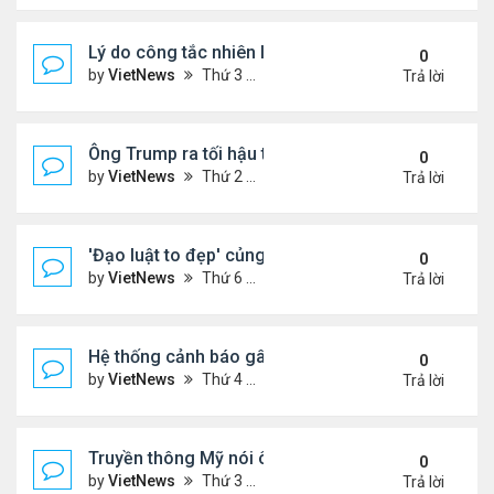
Lý do công tắc nhiên liệu máy bay nằm ở vị trí dễ t
0
by
VietNews
Thứ 3 Tháng 7 15, 2025 5:56 pm
Trả lời
Ông Trump ra tối hậu thư với Nga
0
by
VietNews
Thứ 2 Tháng 7 14, 2025 12:49 pm
Trả lời
'Đạo luật to đẹp' củng cố quyền lực của ông Tru
0
by
VietNews
Thứ 6 Tháng 7 11, 2025 8:45 am
Trả lời
Hệ thống cảnh báo gây tranh cãi trong thảm kịch l
0
by
VietNews
Thứ 4 Tháng 7 09, 2025 5:42 pm
Trả lời
Truyền thông Mỹ nói ông Trump muốn chuyển 10 tê
0
by
VietNews
Thứ 3 Tháng 7 08, 2025 5:14 pm
Trả lời