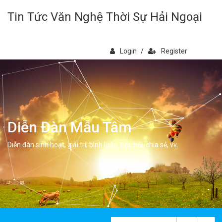
Tin Tức Văn Nghệ Thời Sự Hải Ngoại
Login
/
Register
Diễn Đàn Mẫu Tâm
Diễn đàn sinh hoạt, giải trí, bình luân, học hỏi, chia sẻ, vv.