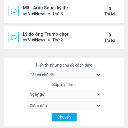
Mỹ - Arab Saudi ký thỏa thuận vũ khí 142 tỷ USD
0
by
VietNews
Thứ 3 Tháng 5 13, 2025 3:19 pm
Trả lời
Lý do ông Trump chọn vùng Vịnh làm nơi đầu tiên
0
by
VietNews
Thứ 2 Tháng 5 12, 2025 4:00 pm
Trả lời
Hiển thị những chủ đề cách đây:
Sắp xếp theo