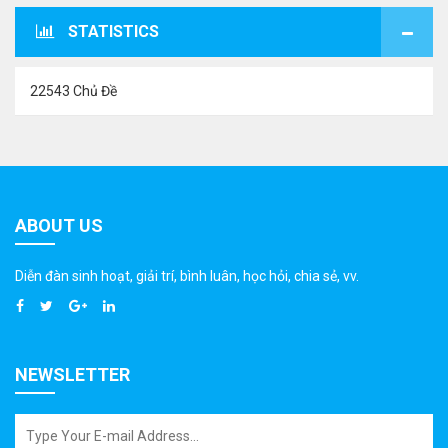
STATISTICS
22543 Chủ Đề
ABOUT US
Diễn đàn sinh hoạt, giải trí, bình luân, học hỏi, chia sẻ, vv.
NEWSLETTER