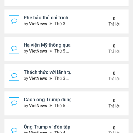
Phe bảo thủ chỉ trích Tổng thống Iran 'mềm mỏng'
0
by
VietNews
Thứ 3 Tháng 7 08, 2025 8:27 am
Trả lời
Hạ viện Mỹ thông qua 'dự luật to đẹp'
0
by
VietNews
Thứ 5 Tháng 7 03, 2025 4:26 pm
Trả lời
Thách thức với lãnh tụ tối cao Iran hậu xung đột
0
by
VietNews
Thứ 3 Tháng 7 01, 2025 8:46 am
Trả lời
Cách ông Trump dùng mạng xã hội để dập lửa xung 
0
by
VietNews
Thứ 5 Tháng 6 26, 2025 4:33 pm
Trả lời
Ông Trump ví đòn tập kích Iran với vụ ném bom H
0