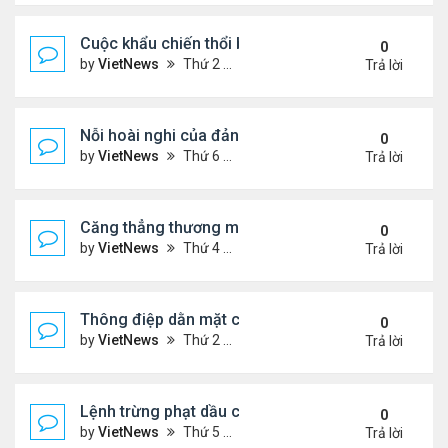
Cuộc khẩu chiến thổi bùng căng thẳng Trung - Nhậ
0
by
VietNews
Thứ 2 Tháng 11 17, 2025 9:39 am
Trả lời
Nỗi hoài nghi của đảng Cộng hòa sau loạt thất bại
0
by
VietNews
Thứ 6 Tháng 11 07, 2025 4:39 pm
Trả lời
Căng thẳng thương mại sẽ đốt nóng cuộc gặp ông
0
by
VietNews
Thứ 4 Tháng 10 29, 2025 5:40 pm
Trả lời
Thông điệp dằn mặt của Washington khi điều siêu 
0
by
VietNews
Thứ 2 Tháng 10 27, 2025 5:06 pm
Trả lời
Lệnh trừng phạt dầu của ông Trump có thể giáng
0
by
VietNews
Thứ 5 Tháng 10 23, 2025 5:12 pm
Trả lời