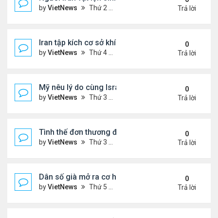
by
VietNews
Thứ 2 Tháng 3 30, 2026 4:55 pm
Trả lời
Iran tập kích cơ sở khí LNG lớn nhất thế giới ở Qata
0
by
VietNews
Thứ 4 Tháng 3 18, 2026 5:56 pm
Trả lời
Mỹ nêu lý do cùng Israel không kích Iran
0
by
VietNews
Thứ 3 Tháng 3 03, 2026 6:39 pm
Trả lời
Tình thế đơn thương độc mã của Iran trước sức ép
0
by
VietNews
Thứ 3 Tháng 2 24, 2026 6:01 pm
Trả lời
Dân số già mở ra cơ hội hợp tác cho Trung - Hàn
0
by
VietNews
Thứ 5 Tháng 2 19, 2026 6:00 pm
Trả lời