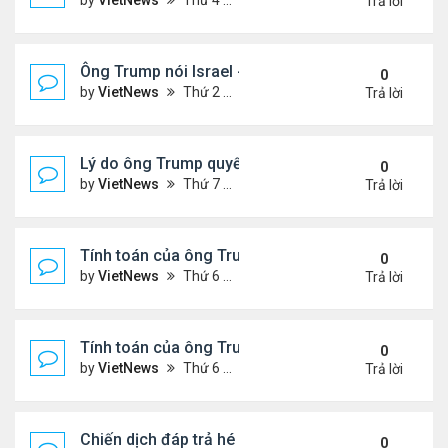
by
VietNews
Thứ 4 Tháng 6 25, 2025 5:43 pm
Trả lời
Ông Trump nói Israel - Iran đạt thỏa thuận ngừng 
0
by
VietNews
Thứ 2 Tháng 6 23, 2025 5:45 pm
Trả lời
Lý do ông Trump quyết định không kích Iran
0
by
VietNews
Thứ 7 Tháng 6 21, 2025 11:14 pm
Trả lời
Tính toán của ông Trump khi lùi quyết định can thiệ
0
by
VietNews
Thứ 6 Tháng 6 20, 2025 2:44 pm
Trả lời
Tính toán của ông Trump khi lùi quyết định can thiệ
0
by
VietNews
Thứ 6 Tháng 6 20, 2025 2:43 pm
Trả lời
Chiến dịch đáp trả hé lộ năng lực tên lửa thực sự c
0