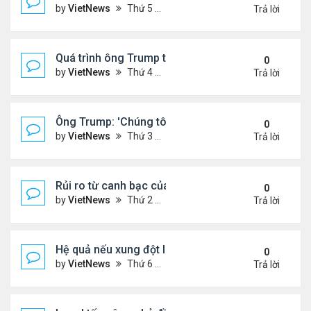
by
VietNews
Thứ 5 Tháng 6 19, 2025 4:25 pm
Trả lời
Quá trình ông Trump thay đổi lập trường về xung đột
0
by
VietNews
Thứ 4 Tháng 6 18, 2025 2:22 pm
Trả lời
Ông Trump: 'Chúng tôi đã kiểm soát hoàn toàn khô
0
by
VietNews
Thứ 3 Tháng 6 17, 2025 5:52 pm
Trả lời
Rủi ro từ canh bạc của Thủ tướng Israel khi tấn cô
0
by
VietNews
Thứ 2 Tháng 6 16, 2025 4:45 pm
Trả lời
Hệ quả nếu xung đột Israel - Iran lan rộng
0
by
VietNews
Thứ 6 Tháng 6 13, 2025 5:24 pm
Trả lời