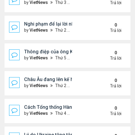
by
VietNews
Thứ 3 Tháng 9 16, 2025 5:42 pm
Trả lời
Nghi phạm để lại lời nhắn trước khi ám sát Charlie 
0
by
VietNews
Thứ 2 Tháng 9 15, 2025 4:33 pm
Trả lời
Thông điệp của ông Kim Jong-un khi đưa con gái 
0
by
VietNews
Thứ 5 Tháng 9 04, 2025 4:12 pm
Trả lời
Châu Âu đang lên kế hoạch chi tiết về ý tưởng điều
0
by
VietNews
Thứ 2 Tháng 9 01, 2025 3:55 pm
Trả lời
Cách Tổng thống Hàn Quốc dập lửa căng thẳng tr
0
by
VietNews
Thứ 4 Tháng 8 27, 2025 4:57 pm
Trả lời
Lý do Ukraine tăng tập kích hạ tầng dầu mỏ Nga