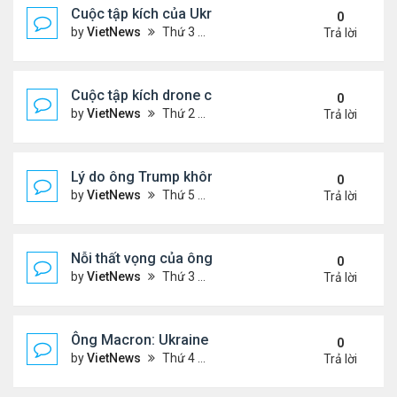
Cuộc tập kích của Ukraine khó làm suy yếu 'mưa l
0
by
VietNews
Thứ 3 Tháng 6 03, 2025 5:55 pm
Trả lời
Cuộc tập kích drone có thể thay đổi quy tắc chiến 
0
by
VietNews
Thứ 2 Tháng 6 02, 2025 5:41 pm
Trả lời
Lý do ông Trump không muốn áp lệnh trừng phạt 
0
by
VietNews
Thứ 5 Tháng 5 29, 2025 8:32 am
Trả lời
Nỗi thất vọng của ông Trump với nỗ lực chấm dứt 
0
by
VietNews
Thứ 3 Tháng 5 27, 2025 6:13 pm
Trả lời
Ông Macron: Ukraine biết không thể giành lại toàn
0
by
VietNews
Thứ 4 Tháng 5 14, 2025 3:54 pm
Trả lời