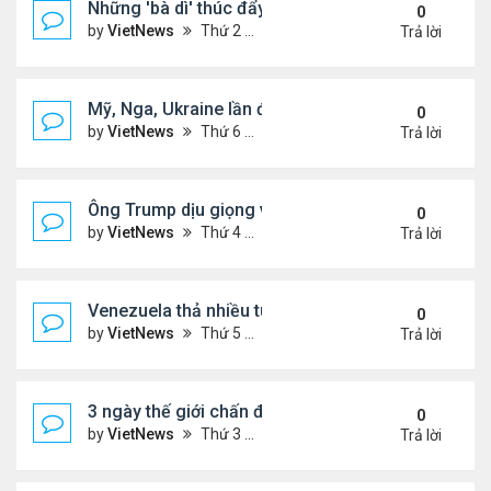
Những 'bà dì' thúc đẩy cơn sốt mua vàng ở Trung
0
by
VietNews
Thứ 2 Tháng 2 09, 2026 4:53 pm
Trả lời
Mỹ, Nga, Ukraine lần đầu họp trực tiếp để bàn kế 
0
by
VietNews
Thứ 6 Tháng 1 23, 2026 4:44 pm
Trả lời
Ông Trump dịu giọng về Greenland
0
by
VietNews
Thứ 4 Tháng 1 14, 2026 5:26 pm
Trả lời
Venezuela thả nhiều tù nhân giữa sức ép từ Mỹ
0
by
VietNews
Thứ 5 Tháng 1 08, 2026 5:39 pm
Trả lời
3 ngày thế giới chấn động vì vụ Mỹ bắt Tổng thốn
0
by
VietNews
Thứ 3 Tháng 1 06, 2026 4:43 pm
Trả lời