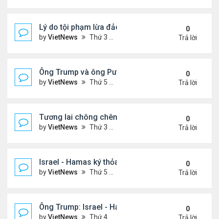
Lý do tội phạm lừa đảo ở Campuchia nhắm đến ng
0
by
VietNews
Thứ 3 Tháng 10 21, 2025 4:40 pm
Trả lời
Ông Trump và ông Putin điện đàm, nhất trí gặp nh
0
by
VietNews
Thứ 5 Tháng 10 16, 2025 5:15 pm
Trả lời
Tương lai chông chênh với Dải Gaza sau lệnh ngừ
0
by
VietNews
Thứ 3 Tháng 10 14, 2025 2:41 pm
Trả lời
Israel - Hamas ký thỏa thuận ngừng bắn
0
by
VietNews
Thứ 5 Tháng 10 09, 2025 2:23 pm
Trả lời
Ông Trump: Israel - Hamas đạt thỏa thuận hòa bìn
0
by
VietNews
Thứ 4 Tháng 10 08, 2025 5:38 pm
Trả lời