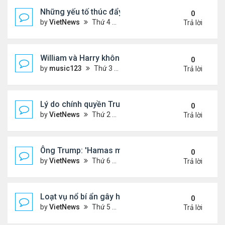
Những yếu tố thúc đẩy Thái Lan - Campuchia ngừ
0
by
VietNews
Thứ 4 Tháng 7 30, 2025 5:43 pm
Trả lời
William và Harry không thừa kế nơi mẹ yên nghỉ!
0
by
music123
Thứ 3 Tháng 7 29, 2025 5:03 pm
Trả lời
Lý do chính quyền Trump khó truy tố ông Obama 't
0
by
VietNews
Thứ 2 Tháng 7 28, 2025 5:24 pm
Trả lời
Ông Trump: 'Hamas muốn chết thay vì ngừng bắn'
0
by
VietNews
Thứ 6 Tháng 7 25, 2025 5:40 pm
Trả lời
Loạt vụ nổ bí ẩn gây hoang mang ở Iran
0
by
VietNews
Thứ 5 Tháng 7 24, 2025 3:50 pm
Trả lời