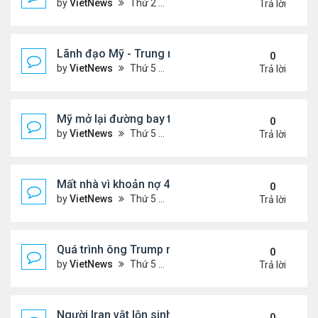
by
VietNews
Thứ 2 Tháng 5 25, 2026 5:37 pm
Trả lời
Lãnh đạo Mỹ - Trung muốn gì ở nhau khi gặp thượ
0
by
VietNews
Thứ 5 Tháng 5 14, 2026 3:05 pm
Trả lời
Mỹ mở lại đường bay thẳng tới Venezuela sau 7 n
0
by
VietNews
Thứ 5 Tháng 4 30, 2026 4:27 pm
Trả lời
Mất nhà vì khoản nợ 400 USD với ban quản trị khu 
0
by
VietNews
Thứ 5 Tháng 4 23, 2026 4:30 pm
Trả lời
Quá trình ông Trump ra quyết định tấn công Iran
0
by
VietNews
Thứ 5 Tháng 4 09, 2026 5:43 pm
Trả lời
Người Iran vật lộn sinh tồn giữa chiến sự
0