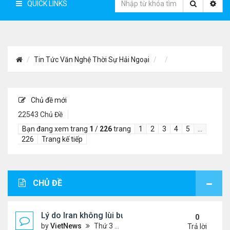
QUICK LINKS
Tin Tức Văn Nghệ Thời Sự Hải Ngoại
Chủ đề mới
22543 Chủ Đề
Bạn đang xem trang
1
/
226
trang
1
2
3
4
5
…
226
Trang kế tiếp
CHỦ ĐỀ
Lý do Iran không lùi bước trước lời đe dọa của ôn
0
by
VietNews
Thứ 3 Tháng 8 04, 2026 4:32 pm
Trả lời