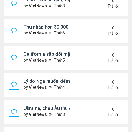
0
by
VietNews
Thứ 3 Tháng 8 26, 2025 5:25 pm
Trả lời
Thu nhập hơn 30.000 USD mỗi tháng mới đủ trả g
0
by
VietNews
Thứ 6 Tháng 8 22, 2025 3:47 pm
Trả lời
California sắp đối mặt đợt nắng nóng hơn 43 độ C
0
by
VietNews
Thứ 5 Tháng 8 21, 2025 4:58 pm
Trả lời
Lý do Nga muốn kiểm soát toàn bộ vùng Donbass
0
by
VietNews
Thứ 4 Tháng 8 20, 2025 4:44 pm
Trả lời
Ukraine, châu Âu thu được gì từ cuộc họp với Tổn
0
by
VietNews
Thứ 3 Tháng 8 19, 2025 4:34 pm
Trả lời