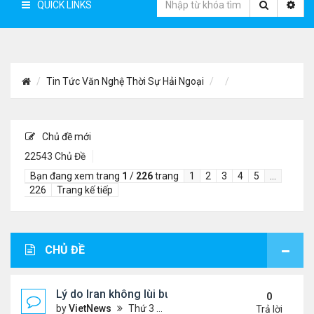
QUICK LINKS
Tin Tức Văn Nghệ Thời Sự Hải Ngoại
Chủ đề mới
22543 Chủ Đề
Bạn đang xem trang
1
/
226
trang
1
2
3
4
5
…
226
Trang kế tiếp
CHỦ ĐỀ
Lý do Iran không lùi bước trước lời đe dọa của ôn
0
by
VietNews
Thứ 3 Tháng 8 04, 2026 4:32 pm
Trả lời