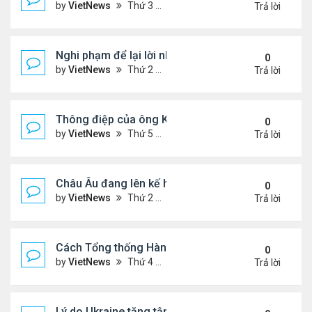
by
VietNews
Thứ 3 Tháng 9 16, 2025 5:42 pm
Trả lời
Nghi phạm để lại lời nhắn trước khi ám sát Charlie 
0
by
VietNews
Thứ 2 Tháng 9 15, 2025 4:33 pm
Trả lời
Thông điệp của ông Kim Jong-un khi đưa con gái 
0
by
VietNews
Thứ 5 Tháng 9 04, 2025 4:12 pm
Trả lời
Châu Âu đang lên kế hoạch chi tiết về ý tưởng điều
0
by
VietNews
Thứ 2 Tháng 9 01, 2025 3:55 pm
Trả lời
Cách Tổng thống Hàn Quốc dập lửa căng thẳng tr
0
by
VietNews
Thứ 4 Tháng 8 27, 2025 4:57 pm
Trả lời
Lý do Ukraine tăng tập kích hạ tầng dầu mỏ Nga