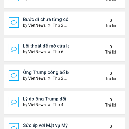
Bước đi chưa từng có của ông Trump khi ký sắc lệ
0
by
VietNews
Thứ 2 Tháng 10 06, 2025 5:17 pm
Trả lời
Lối thoát để mở cửa lại chính phủ Mỹ
0
by
VietNews
Thứ 6 Tháng 10 03, 2025 4:28 pm
Trả lời
Ông Trump công bố kế hoạch chấm dứt chiến sự I
0
by
VietNews
Thứ 2 Tháng 9 29, 2025 4:47 pm
Trả lời
Lý do ông Trump đổi lập trường về lãnh thổ Ukrain
0
by
VietNews
Thứ 4 Tháng 9 24, 2025 4:44 pm
Trả lời
Sức ép với Mật vụ Mỹ khi bảo vệ lễ tưởng niệm Char
0