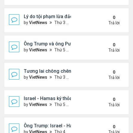
Lý do tội phạm lừa đảo ở Campuchia nhắm đến ng
0
by
VietNews
Thứ 3 Tháng 10 21, 2025 4:40 pm
Trả lời
Ông Trump và ông Putin điện đàm, nhất trí gặp nh
0
by
VietNews
Thứ 5 Tháng 10 16, 2025 5:15 pm
Trả lời
Tương lai chông chênh với Dải Gaza sau lệnh ngừ
0
by
VietNews
Thứ 3 Tháng 10 14, 2025 2:41 pm
Trả lời
Israel - Hamas ký thỏa thuận ngừng bắn
0
by
VietNews
Thứ 5 Tháng 10 09, 2025 2:23 pm
Trả lời
Ông Trump: Israel - Hamas đạt thỏa thuận hòa bìn
0
by
VietNews
Thứ 4 Tháng 10 08, 2025 5:38 pm
Trả lời