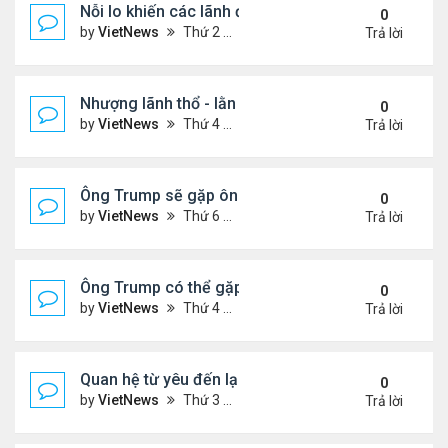
Nỗi lo khiến các lãnh đạo châu Âu tới Washingto
0
by
VietNews
Thứ 2 Tháng 8 18, 2025 4:12 pm
Trả lời
Nhượng lãnh thổ - lằn ranh đỏ của Ukraine khi đà
0
by
VietNews
Thứ 4 Tháng 8 13, 2025 5:23 pm
Trả lời
Ông Trump sẽ gặp ông Putin tại Alaska vào tuần s
0
by
VietNews
Thứ 6 Tháng 8 08, 2025 5:03 pm
Trả lời
Ông Trump có thể gặp ông Putin vào tuần tới
0
by
VietNews
Thứ 4 Tháng 8 06, 2025 4:29 pm
Trả lời
Quan hệ từ yêu đến lạnh nhạt của ông Trump với 
0
by
VietNews
Thứ 3 Tháng 8 05, 2025 4:59 pm
Trả lời