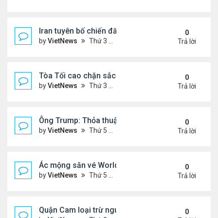
Iran tuyên bố chiến đấu vì Hormuz tới 'hơi thở cuối
0
by
VietNews
Thứ 3 Tháng 7 14, 2026 4:29 pm
Trả lời
Tòa Tối cao chặn sắc lệnh xóa luật 'sinh ở Mỹ là 
0
by
VietNews
Thứ 3 Tháng 6 30, 2026 5:52 pm
Trả lời
Ông Trump: Thỏa thuận với Iran là chiến thắng ch
0
by
VietNews
Thứ 5 Tháng 6 18, 2026 5:26 pm
Trả lời
Ác mộng săn vé World Cup
0
by
VietNews
Thứ 5 Tháng 6 04, 2026 4:49 pm
Trả lời
Quận Cam loại trừ nguy cơ bồn hóa chất phát nổ
0