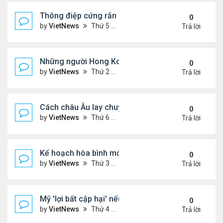
Thông điệp cứng rắn của ông Putin trong xung độ
0
by
VietNews
Thứ 5 Tháng 12 04, 2025 4:20 pm
Trả lời
Những người Hong Kong trắng tay sau thảm họa 
0
by
VietNews
Thứ 2 Tháng 12 01, 2025 5:49 pm
Trả lời
Cách châu Âu lay chuyển Mỹ về kế hoạch hòa bình
0
by
VietNews
Thứ 6 Tháng 11 28, 2025 4:28 pm
Trả lời
Kế hoạch hòa bình mới thử thách khả năng ứng bi
0
by
VietNews
Thứ 3 Tháng 11 25, 2025 6:48 pm
Trả lời
Mỹ 'lợi bất cập hại' nếu can thiệp quân sự vào Ven
0
by
VietNews
Thứ 4 Tháng 11 19, 2025 4:49 pm
Trả lời