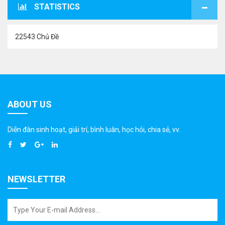
STATISTICS
22543 Chủ Đề
ABOUT US
Diễn đàn sinh hoạt, giải trí, bình luân, học hỏi, chia sẻ, vv.
NEWSLETTER