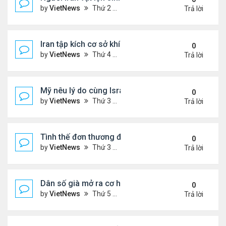
by
VietNews
Thứ 2 Tháng 3 30, 2026 4:55 pm
Trả lời
Iran tập kích cơ sở khí LNG lớn nhất thế giới ở Qata
0
by
VietNews
Thứ 4 Tháng 3 18, 2026 5:56 pm
Trả lời
Mỹ nêu lý do cùng Israel không kích Iran
0
by
VietNews
Thứ 3 Tháng 3 03, 2026 6:39 pm
Trả lời
Tình thế đơn thương độc mã của Iran trước sức ép
0
by
VietNews
Thứ 3 Tháng 2 24, 2026 6:01 pm
Trả lời
Dân số già mở ra cơ hội hợp tác cho Trung - Hàn
0
by
VietNews
Thứ 5 Tháng 2 19, 2026 6:00 pm
Trả lời