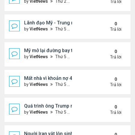
by
VietNews
Thứ 2 Tháng 5 25, 2026 5:37 pm
Trả lời
Lãnh đạo Mỹ - Trung muốn gì ở nhau khi gặp thượ
0
by
VietNews
Thứ 5 Tháng 5 14, 2026 3:05 pm
Trả lời
Mỹ mở lại đường bay thẳng tới Venezuela sau 7 n
0
by
VietNews
Thứ 5 Tháng 4 30, 2026 4:27 pm
Trả lời
Mất nhà vì khoản nợ 400 USD với ban quản trị khu 
0
by
VietNews
Thứ 5 Tháng 4 23, 2026 4:30 pm
Trả lời
Quá trình ông Trump ra quyết định tấn công Iran
0
by
VietNews
Thứ 5 Tháng 4 09, 2026 5:43 pm
Trả lời
Người Iran vật lộn sinh tồn giữa chiến sự
0