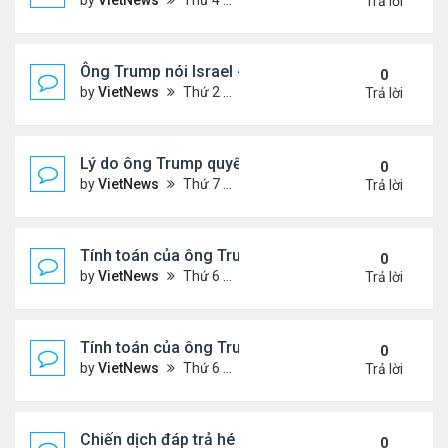
by
VietNews
Thứ 4 Tháng 6 25, 2025 5:43 pm
Trả lời
Ông Trump nói Israel - Iran đạt thỏa thuận ngừng 
0
by
VietNews
Thứ 2 Tháng 6 23, 2025 5:45 pm
Trả lời
Lý do ông Trump quyết định không kích Iran
0
by
VietNews
Thứ 7 Tháng 6 21, 2025 11:14 pm
Trả lời
Tính toán của ông Trump khi lùi quyết định can thiệ
0
by
VietNews
Thứ 6 Tháng 6 20, 2025 2:44 pm
Trả lời
Tính toán của ông Trump khi lùi quyết định can thiệ
0
by
VietNews
Thứ 6 Tháng 6 20, 2025 2:43 pm
Trả lời
Chiến dịch đáp trả hé lộ năng lực tên lửa thực sự c
0