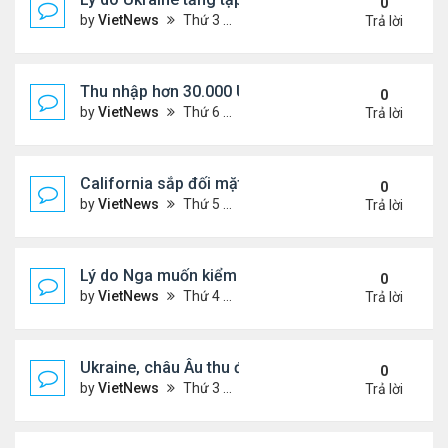
0
by
VietNews
Thứ 3 Tháng 8 26, 2025 5:25 pm
Trả lời
Thu nhập hơn 30.000 USD mỗi tháng mới đủ trả g
0
by
VietNews
Thứ 6 Tháng 8 22, 2025 3:47 pm
Trả lời
California sắp đối mặt đợt nắng nóng hơn 43 độ C
0
by
VietNews
Thứ 5 Tháng 8 21, 2025 4:58 pm
Trả lời
Lý do Nga muốn kiểm soát toàn bộ vùng Donbass
0
by
VietNews
Thứ 4 Tháng 8 20, 2025 4:44 pm
Trả lời
Ukraine, châu Âu thu được gì từ cuộc họp với Tổn
0
by
VietNews
Thứ 3 Tháng 8 19, 2025 4:34 pm
Trả lời