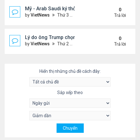
Mỹ - Arab Saudi ký thỏa thuận vũ khí 142 tỷ USD
0
by
VietNews
Thứ 3 Tháng 5 13, 2025 3:19 pm
Trả lời
Lý do ông Trump chọn vùng Vịnh làm nơi đầu tiên
0
by
VietNews
Thứ 2 Tháng 5 12, 2025 4:00 pm
Trả lời
Hiển thị những chủ đề cách đây:
Sắp xếp theo