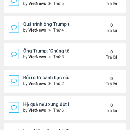
by
VietNews
Thứ 5 Tháng 6 19, 2025 4:25 pm
Trả lời
Quá trình ông Trump thay đổi lập trường về xung đột
0
by
VietNews
Thứ 4 Tháng 6 18, 2025 2:22 pm
Trả lời
Ông Trump: 'Chúng tôi đã kiểm soát hoàn toàn khô
0
by
VietNews
Thứ 3 Tháng 6 17, 2025 5:52 pm
Trả lời
Rủi ro từ canh bạc của Thủ tướng Israel khi tấn cô
0
by
VietNews
Thứ 2 Tháng 6 16, 2025 4:45 pm
Trả lời
Hệ quả nếu xung đột Israel - Iran lan rộng
0
by
VietNews
Thứ 6 Tháng 6 13, 2025 5:24 pm
Trả lời