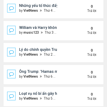
Những yếu tố thúc đẩy Thái Lan - Campuchia ngừ
0
by
VietNews
Thứ 4 Tháng 7 30, 2025 5:43 pm
Trả lời
William và Harry không thừa kế nơi mẹ yên nghỉ!
0
by
music123
Thứ 3 Tháng 7 29, 2025 5:03 pm
Trả lời
Lý do chính quyền Trump khó truy tố ông Obama 't
0
by
VietNews
Thứ 2 Tháng 7 28, 2025 5:24 pm
Trả lời
Ông Trump: 'Hamas muốn chết thay vì ngừng bắn'
0
by
VietNews
Thứ 6 Tháng 7 25, 2025 5:40 pm
Trả lời
Loạt vụ nổ bí ẩn gây hoang mang ở Iran
0
by
VietNews
Thứ 5 Tháng 7 24, 2025 3:50 pm
Trả lời