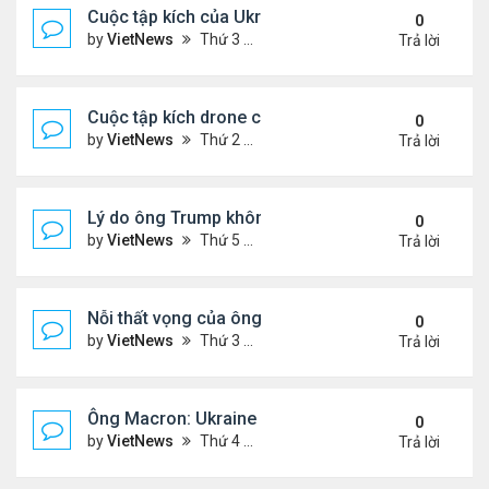
Cuộc tập kích của Ukraine khó làm suy yếu 'mưa l
0
by
VietNews
Thứ 3 Tháng 6 03, 2025 5:55 pm
Trả lời
Cuộc tập kích drone có thể thay đổi quy tắc chiến 
0
by
VietNews
Thứ 2 Tháng 6 02, 2025 5:41 pm
Trả lời
Lý do ông Trump không muốn áp lệnh trừng phạt 
0
by
VietNews
Thứ 5 Tháng 5 29, 2025 8:32 am
Trả lời
Nỗi thất vọng của ông Trump với nỗ lực chấm dứt 
0
by
VietNews
Thứ 3 Tháng 5 27, 2025 6:13 pm
Trả lời
Ông Macron: Ukraine biết không thể giành lại toàn
0
by
VietNews
Thứ 4 Tháng 5 14, 2025 3:54 pm
Trả lời