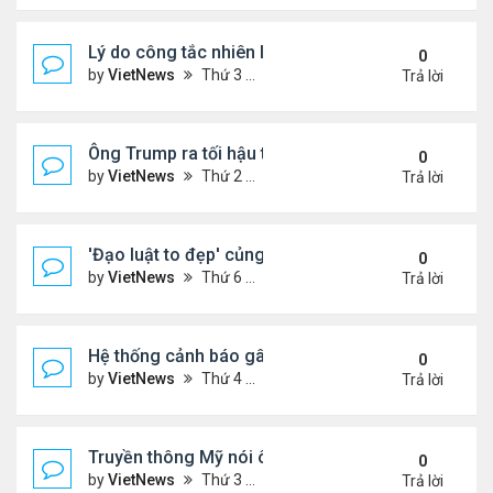
Lý do công tắc nhiên liệu máy bay nằm ở vị trí dễ t
0
by
VietNews
Thứ 3 Tháng 7 15, 2025 5:56 pm
Trả lời
Ông Trump ra tối hậu thư với Nga
0
by
VietNews
Thứ 2 Tháng 7 14, 2025 12:49 pm
Trả lời
'Đạo luật to đẹp' củng cố quyền lực của ông Tru
0
by
VietNews
Thứ 6 Tháng 7 11, 2025 8:45 am
Trả lời
Hệ thống cảnh báo gây tranh cãi trong thảm kịch l
0
by
VietNews
Thứ 4 Tháng 7 09, 2025 5:42 pm
Trả lời
Truyền thông Mỹ nói ông Trump muốn chuyển 10 tê
0
by
VietNews
Thứ 3 Tháng 7 08, 2025 5:14 pm
Trả lời