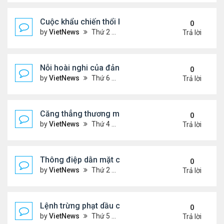
Cuộc khẩu chiến thổi bùng căng thẳng Trung - Nhậ
0
by
VietNews
Thứ 2 Tháng 11 17, 2025 9:39 am
Trả lời
Nỗi hoài nghi của đảng Cộng hòa sau loạt thất bại
0
by
VietNews
Thứ 6 Tháng 11 07, 2025 4:39 pm
Trả lời
Căng thẳng thương mại sẽ đốt nóng cuộc gặp ông
0
by
VietNews
Thứ 4 Tháng 10 29, 2025 5:40 pm
Trả lời
Thông điệp dằn mặt của Washington khi điều siêu 
0
by
VietNews
Thứ 2 Tháng 10 27, 2025 5:06 pm
Trả lời
Lệnh trừng phạt dầu của ông Trump có thể giáng
0
by
VietNews
Thứ 5 Tháng 10 23, 2025 5:12 pm
Trả lời