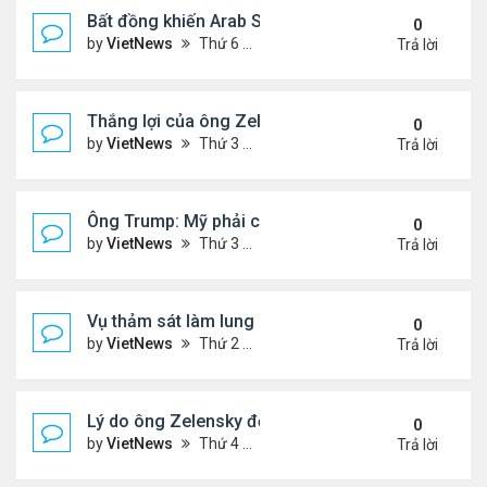
Bất đồng khiến Arab Saudi và UAE từ đồng minh th
0
by
VietNews
Thứ 6 Tháng 1 02, 2026 5:25 pm
Trả lời
Thắng lợi của ông Zelensky khi hội đàm với ông 
0
by
VietNews
Thứ 3 Tháng 12 30, 2025 4:49 pm
Trả lời
Ông Trump: Mỹ phải có được Greenland
0
by
VietNews
Thứ 3 Tháng 12 23, 2025 3:11 pm
Trả lời
Vụ thảm sát làm lung lay niềm tin với luật kiểm so
0
by
VietNews
Thứ 2 Tháng 12 15, 2025 4:16 pm
Trả lời
Lý do ông Zelensky đổi lập trường về bầu cử tổng
0
by
VietNews
Thứ 4 Tháng 12 10, 2025 5:48 pm
Trả lời