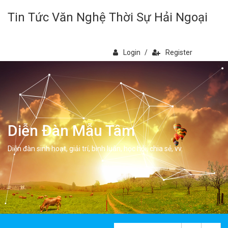
Tin Tức Văn Nghệ Thời Sự Hải Ngoại
Login
/
Register
Diễn Đàn Mẫu Tâm
Diễn đàn sinh hoạt, giải trí, bình luân, học hỏi, chia sẻ, vv.