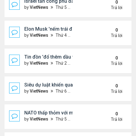
Israel tấn công phủ đầu Iran
0
by
VietNews
Thứ 5 Tháng 6 12, 2025 5:28 pm
Trả lời
Elon Musk 'nếm trái đắng' khi rạn nứt với ông Tru
0
by
VietNews
Thứ 4 Tháng 6 11, 2025 5:53 pm
Trả lời
Tin đồn 'đổ thêm dầu vào lửa' biểu tình ở Los Ang
0
by
VietNews
Thứ 2 Tháng 6 09, 2025 5:54 pm
Trả lời
Siêu dự luật khiến quan hệ Trump - Musk tan vỡ
0
by
VietNews
Thứ 6 Tháng 6 06, 2025 4:57 pm
Trả lời
NATO thấp thỏm với mối đe dọa từ drone sát thủ
0
by
VietNews
Thứ 5 Tháng 6 05, 2025 5:51 pm
Trả lời