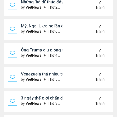
Những 'bà dì' thúc đẩy cơn sốt mua vàng ở Trung
0
by
VietNews
Thứ 2 Tháng 2 09, 2026 4:53 pm
Trả lời
Mỹ, Nga, Ukraine lần đầu họp trực tiếp để bàn kế 
0
by
VietNews
Thứ 6 Tháng 1 23, 2026 4:44 pm
Trả lời
Ông Trump dịu giọng về Greenland
0
by
VietNews
Thứ 4 Tháng 1 14, 2026 5:26 pm
Trả lời
Venezuela thả nhiều tù nhân giữa sức ép từ Mỹ
0
by
VietNews
Thứ 5 Tháng 1 08, 2026 5:39 pm
Trả lời
3 ngày thế giới chấn động vì vụ Mỹ bắt Tổng thốn
0
by
VietNews
Thứ 3 Tháng 1 06, 2026 4:43 pm
Trả lời