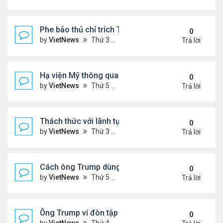
Phe bảo thủ chỉ trích Tổng thống Iran 'mềm mỏng'
0
by
VietNews
Thứ 3 Tháng 7 08, 2025 8:27 am
Trả lời
Hạ viện Mỹ thông qua 'dự luật to đẹp'
0
by
VietNews
Thứ 5 Tháng 7 03, 2025 4:26 pm
Trả lời
Thách thức với lãnh tụ tối cao Iran hậu xung đột
0
by
VietNews
Thứ 3 Tháng 7 01, 2025 8:46 am
Trả lời
Cách ông Trump dùng mạng xã hội để dập lửa xung 
0
by
VietNews
Thứ 5 Tháng 6 26, 2025 4:33 pm
Trả lời
Ông Trump ví đòn tập kích Iran với vụ ném bom H
0