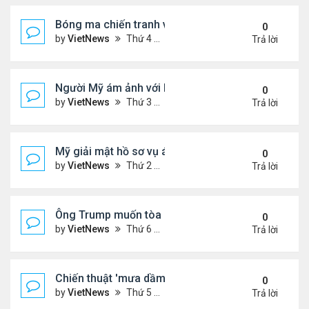
Bóng ma chiến tranh với Israel ám ảnh người Iran
0
by
VietNews
Thứ 4 Tháng 7 23, 2025 5:32 pm
Trả lời
Người Mỹ ám ảnh với hồ sơ Epstein
0
by
VietNews
Thứ 3 Tháng 7 22, 2025 5:08 pm
Trả lời
Mỹ giải mật hồ sơ vụ ám sát Martin Luther King Jr.
0
by
VietNews
Thứ 2 Tháng 7 21, 2025 5:36 pm
Trả lời
Ông Trump muốn tòa cho phép công bố hồ sơ về E
0
by
VietNews
Thứ 6 Tháng 7 18, 2025 3:50 pm
Trả lời
Chiến thuật 'mưa dầm' của châu Âu đẩy ông Trump
0
by
VietNews
Thứ 5 Tháng 7 17, 2025 9:34 am
Trả lời