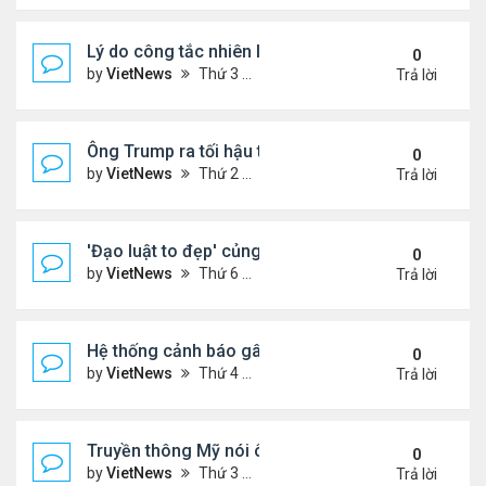
Lý do công tắc nhiên liệu máy bay nằm ở vị trí dễ t
0
by
VietNews
Thứ 3 Tháng 7 15, 2025 5:56 pm
Trả lời
Ông Trump ra tối hậu thư với Nga
0
by
VietNews
Thứ 2 Tháng 7 14, 2025 12:49 pm
Trả lời
'Đạo luật to đẹp' củng cố quyền lực của ông Tru
0
by
VietNews
Thứ 6 Tháng 7 11, 2025 8:45 am
Trả lời
Hệ thống cảnh báo gây tranh cãi trong thảm kịch l
0
by
VietNews
Thứ 4 Tháng 7 09, 2025 5:42 pm
Trả lời
Truyền thông Mỹ nói ông Trump muốn chuyển 10 tê
0
by
VietNews
Thứ 3 Tháng 7 08, 2025 5:14 pm
Trả lời