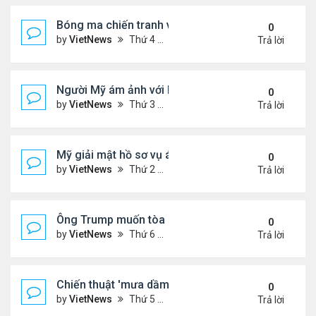
Bóng ma chiến tranh với Israel ám ảnh người Iran
0
by
VietNews
Thứ 4 Tháng 7 23, 2025 5:32 pm
Trả lời
Người Mỹ ám ảnh với hồ sơ Epstein
0
by
VietNews
Thứ 3 Tháng 7 22, 2025 5:08 pm
Trả lời
Mỹ giải mật hồ sơ vụ ám sát Martin Luther King Jr.
0
by
VietNews
Thứ 2 Tháng 7 21, 2025 5:36 pm
Trả lời
Ông Trump muốn tòa cho phép công bố hồ sơ về E
0
by
VietNews
Thứ 6 Tháng 7 18, 2025 3:50 pm
Trả lời
Chiến thuật 'mưa dầm' của châu Âu đẩy ông Trump
0
by
VietNews
Thứ 5 Tháng 7 17, 2025 9:34 am
Trả lời