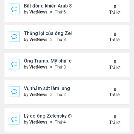
Bất đồng khiến Arab Saudi và UAE từ đồng minh th
0
by
VietNews
Thứ 6 Tháng 1 02, 2026 5:25 pm
Trả lời
Thắng lợi của ông Zelensky khi hội đàm với ông 
0
by
VietNews
Thứ 3 Tháng 12 30, 2025 4:49 pm
Trả lời
Ông Trump: Mỹ phải có được Greenland
0
by
VietNews
Thứ 3 Tháng 12 23, 2025 3:11 pm
Trả lời
Vụ thảm sát làm lung lay niềm tin với luật kiểm so
0
by
VietNews
Thứ 2 Tháng 12 15, 2025 4:16 pm
Trả lời
Lý do ông Zelensky đổi lập trường về bầu cử tổng
0
by
VietNews
Thứ 4 Tháng 12 10, 2025 5:48 pm
Trả lời