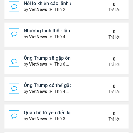
Nỗi lo khiến các lãnh đạo châu Âu tới Washingto
0
by
VietNews
Thứ 2 Tháng 8 18, 2025 4:12 pm
Trả lời
Nhượng lãnh thổ - lằn ranh đỏ của Ukraine khi đà
0
by
VietNews
Thứ 4 Tháng 8 13, 2025 5:23 pm
Trả lời
Ông Trump sẽ gặp ông Putin tại Alaska vào tuần s
0
by
VietNews
Thứ 6 Tháng 8 08, 2025 5:03 pm
Trả lời
Ông Trump có thể gặp ông Putin vào tuần tới
0
by
VietNews
Thứ 4 Tháng 8 06, 2025 4:29 pm
Trả lời
Quan hệ từ yêu đến lạnh nhạt của ông Trump với 
0
by
VietNews
Thứ 3 Tháng 8 05, 2025 4:59 pm
Trả lời