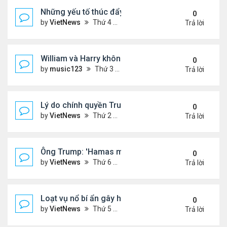
Những yếu tố thúc đẩy Thái Lan - Campuchia ngừ
0
by
VietNews
Thứ 4 Tháng 7 30, 2025 5:43 pm
Trả lời
William và Harry không thừa kế nơi mẹ yên nghỉ!
0
by
music123
Thứ 3 Tháng 7 29, 2025 5:03 pm
Trả lời
Lý do chính quyền Trump khó truy tố ông Obama 't
0
by
VietNews
Thứ 2 Tháng 7 28, 2025 5:24 pm
Trả lời
Ông Trump: 'Hamas muốn chết thay vì ngừng bắn'
0
by
VietNews
Thứ 6 Tháng 7 25, 2025 5:40 pm
Trả lời
Loạt vụ nổ bí ẩn gây hoang mang ở Iran
0
by
VietNews
Thứ 5 Tháng 7 24, 2025 3:50 pm
Trả lời