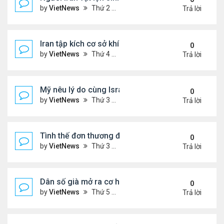
by
VietNews
Thứ 2 Tháng 3 30, 2026 4:55 pm
Trả lời
Iran tập kích cơ sở khí LNG lớn nhất thế giới ở Qata
0
by
VietNews
Thứ 4 Tháng 3 18, 2026 5:56 pm
Trả lời
Mỹ nêu lý do cùng Israel không kích Iran
0
by
VietNews
Thứ 3 Tháng 3 03, 2026 6:39 pm
Trả lời
Tình thế đơn thương độc mã của Iran trước sức ép
0
by
VietNews
Thứ 3 Tháng 2 24, 2026 6:01 pm
Trả lời
Dân số già mở ra cơ hội hợp tác cho Trung - Hàn
0
by
VietNews
Thứ 5 Tháng 2 19, 2026 6:00 pm
Trả lời