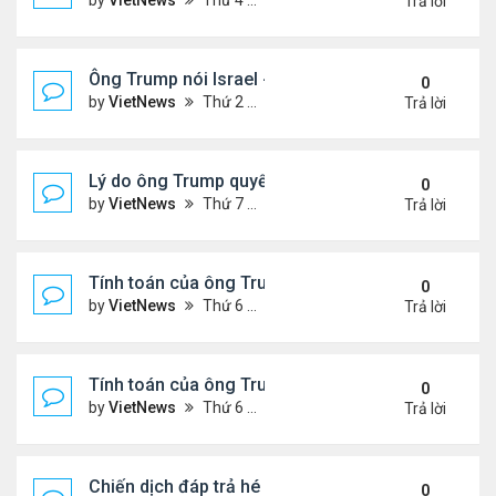
by
VietNews
Thứ 4 Tháng 6 25, 2025 5:43 pm
Trả lời
Ông Trump nói Israel - Iran đạt thỏa thuận ngừng 
0
by
VietNews
Thứ 2 Tháng 6 23, 2025 5:45 pm
Trả lời
Lý do ông Trump quyết định không kích Iran
0
by
VietNews
Thứ 7 Tháng 6 21, 2025 11:14 pm
Trả lời
Tính toán của ông Trump khi lùi quyết định can thiệ
0
by
VietNews
Thứ 6 Tháng 6 20, 2025 2:44 pm
Trả lời
Tính toán của ông Trump khi lùi quyết định can thiệ
0
by
VietNews
Thứ 6 Tháng 6 20, 2025 2:43 pm
Trả lời
Chiến dịch đáp trả hé lộ năng lực tên lửa thực sự c
0