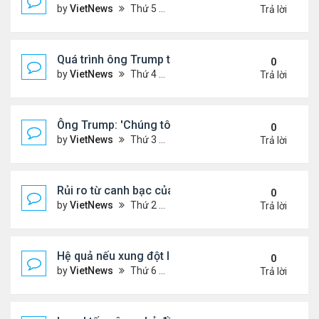
by
VietNews
Thứ 5 Tháng 6 19, 2025 4:25 pm
Trả lời
Quá trình ông Trump thay đổi lập trường về xung đột
0
by
VietNews
Thứ 4 Tháng 6 18, 2025 2:22 pm
Trả lời
Ông Trump: 'Chúng tôi đã kiểm soát hoàn toàn khô
0
by
VietNews
Thứ 3 Tháng 6 17, 2025 5:52 pm
Trả lời
Rủi ro từ canh bạc của Thủ tướng Israel khi tấn cô
0
by
VietNews
Thứ 2 Tháng 6 16, 2025 4:45 pm
Trả lời
Hệ quả nếu xung đột Israel - Iran lan rộng
0
by
VietNews
Thứ 6 Tháng 6 13, 2025 5:24 pm
Trả lời