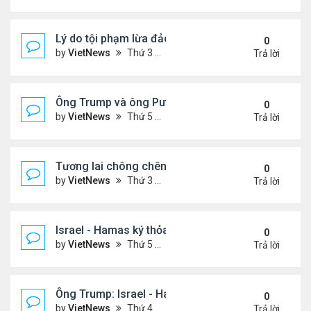
Lý do tội phạm lừa đảo ở Campuchia nhắm đến ng
0
by
VietNews
Thứ 3 Tháng 10 21, 2025 4:40 pm
Trả lời
Ông Trump và ông Putin điện đàm, nhất trí gặp nh
0
by
VietNews
Thứ 5 Tháng 10 16, 2025 5:15 pm
Trả lời
Tương lai chông chênh với Dải Gaza sau lệnh ngừ
0
by
VietNews
Thứ 3 Tháng 10 14, 2025 2:41 pm
Trả lời
Israel - Hamas ký thỏa thuận ngừng bắn
0
by
VietNews
Thứ 5 Tháng 10 09, 2025 2:23 pm
Trả lời
Ông Trump: Israel - Hamas đạt thỏa thuận hòa bìn
0
by
VietNews
Thứ 4 Tháng 10 08, 2025 5:38 pm
Trả lời