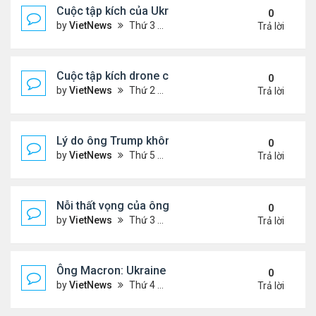
Cuộc tập kích của Ukraine khó làm suy yếu 'mưa l
0
by
VietNews
Thứ 3 Tháng 6 03, 2025 5:55 pm
Trả lời
Cuộc tập kích drone có thể thay đổi quy tắc chiến 
0
by
VietNews
Thứ 2 Tháng 6 02, 2025 5:41 pm
Trả lời
Lý do ông Trump không muốn áp lệnh trừng phạt 
0
by
VietNews
Thứ 5 Tháng 5 29, 2025 8:32 am
Trả lời
Nỗi thất vọng của ông Trump với nỗ lực chấm dứt 
0
by
VietNews
Thứ 3 Tháng 5 27, 2025 6:13 pm
Trả lời
Ông Macron: Ukraine biết không thể giành lại toàn
0
by
VietNews
Thứ 4 Tháng 5 14, 2025 3:54 pm
Trả lời