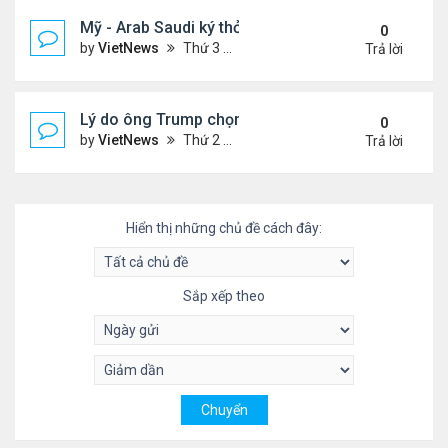
Mỹ - Arab Saudi ký thỏa thuận vũ khí 142 tỷ USD
0
by
VietNews
Thứ 3 Tháng 5 13, 2025 3:19 pm
Trả lời
Lý do ông Trump chọn vùng Vịnh làm nơi đầu tiên
0
by
VietNews
Thứ 2 Tháng 5 12, 2025 4:00 pm
Trả lời
Hiển thị những chủ đề cách đây:
Sắp xếp theo