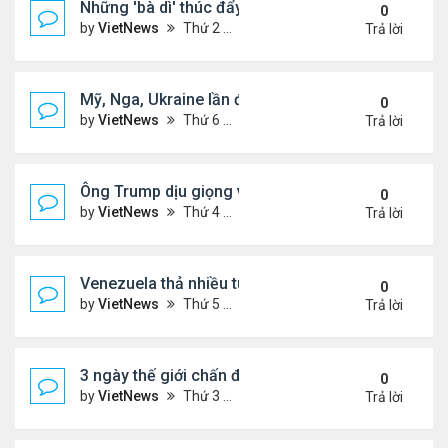
Những 'bà dì' thúc đẩy cơn sốt mua vàng ở Trung
0
by
VietNews
Thứ 2 Tháng 2 09, 2026 4:53 pm
Trả lời
Mỹ, Nga, Ukraine lần đầu họp trực tiếp để bàn kế 
0
by
VietNews
Thứ 6 Tháng 1 23, 2026 4:44 pm
Trả lời
Ông Trump dịu giọng về Greenland
0
by
VietNews
Thứ 4 Tháng 1 14, 2026 5:26 pm
Trả lời
Venezuela thả nhiều tù nhân giữa sức ép từ Mỹ
0
by
VietNews
Thứ 5 Tháng 1 08, 2026 5:39 pm
Trả lời
3 ngày thế giới chấn động vì vụ Mỹ bắt Tổng thốn
0
by
VietNews
Thứ 3 Tháng 1 06, 2026 4:43 pm
Trả lời