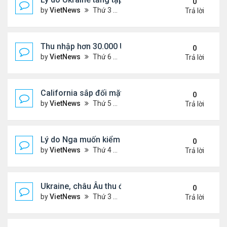
0
by
VietNews
Thứ 3 Tháng 8 26, 2025 5:25 pm
Trả lời
Thu nhập hơn 30.000 USD mỗi tháng mới đủ trả g
0
by
VietNews
Thứ 6 Tháng 8 22, 2025 3:47 pm
Trả lời
California sắp đối mặt đợt nắng nóng hơn 43 độ C
0
by
VietNews
Thứ 5 Tháng 8 21, 2025 4:58 pm
Trả lời
Lý do Nga muốn kiểm soát toàn bộ vùng Donbass
0
by
VietNews
Thứ 4 Tháng 8 20, 2025 4:44 pm
Trả lời
Ukraine, châu Âu thu được gì từ cuộc họp với Tổn
0
by
VietNews
Thứ 3 Tháng 8 19, 2025 4:34 pm
Trả lời