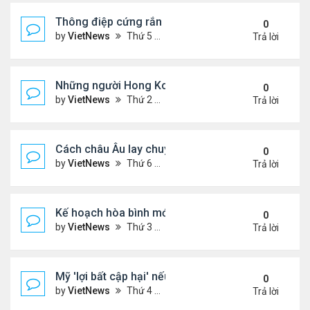
Thông điệp cứng rắn của ông Putin trong xung độ
0
by
VietNews
Thứ 5 Tháng 12 04, 2025 4:20 pm
Trả lời
Những người Hong Kong trắng tay sau thảm họa 
0
by
VietNews
Thứ 2 Tháng 12 01, 2025 5:49 pm
Trả lời
Cách châu Âu lay chuyển Mỹ về kế hoạch hòa bình
0
by
VietNews
Thứ 6 Tháng 11 28, 2025 4:28 pm
Trả lời
Kế hoạch hòa bình mới thử thách khả năng ứng bi
0
by
VietNews
Thứ 3 Tháng 11 25, 2025 6:48 pm
Trả lời
Mỹ 'lợi bất cập hại' nếu can thiệp quân sự vào Ven
0
by
VietNews
Thứ 4 Tháng 11 19, 2025 4:49 pm
Trả lời