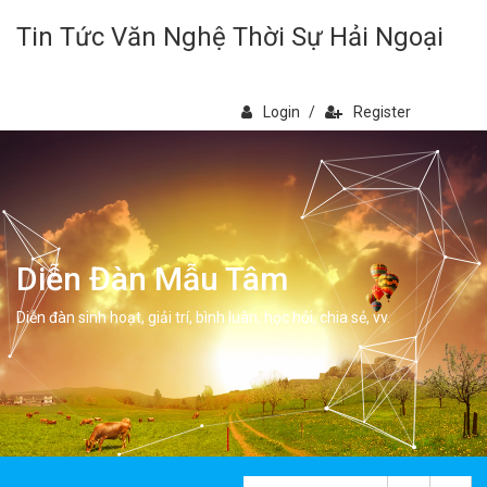
Tin Tức Văn Nghệ Thời Sự Hải Ngoại
Login
/
Register
Diễn Đàn Mẫu Tâm
Diễn đàn sinh hoạt, giải trí, bình luân, học hỏi, chia sẻ, vv.