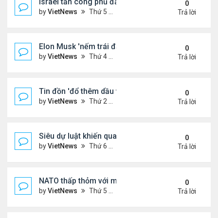
Israel tấn công phủ đầu Iran
0
by
VietNews
Thứ 5 Tháng 6 12, 2025 5:28 pm
Trả lời
Elon Musk 'nếm trái đắng' khi rạn nứt với ông Tru
0
by
VietNews
Thứ 4 Tháng 6 11, 2025 5:53 pm
Trả lời
Tin đồn 'đổ thêm dầu vào lửa' biểu tình ở Los Ang
0
by
VietNews
Thứ 2 Tháng 6 09, 2025 5:54 pm
Trả lời
Siêu dự luật khiến quan hệ Trump - Musk tan vỡ
0
by
VietNews
Thứ 6 Tháng 6 06, 2025 4:57 pm
Trả lời
NATO thấp thỏm với mối đe dọa từ drone sát thủ
0
by
VietNews
Thứ 5 Tháng 6 05, 2025 5:51 pm
Trả lời