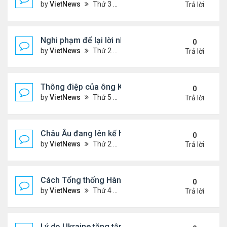
by
VietNews
Thứ 3 Tháng 9 16, 2025 5:42 pm
Trả lời
Nghi phạm để lại lời nhắn trước khi ám sát Charlie 
0
by
VietNews
Thứ 2 Tháng 9 15, 2025 4:33 pm
Trả lời
Thông điệp của ông Kim Jong-un khi đưa con gái 
0
by
VietNews
Thứ 5 Tháng 9 04, 2025 4:12 pm
Trả lời
Châu Âu đang lên kế hoạch chi tiết về ý tưởng điều
0
by
VietNews
Thứ 2 Tháng 9 01, 2025 3:55 pm
Trả lời
Cách Tổng thống Hàn Quốc dập lửa căng thẳng tr
0
by
VietNews
Thứ 4 Tháng 8 27, 2025 4:57 pm
Trả lời
Lý do Ukraine tăng tập kích hạ tầng dầu mỏ Nga