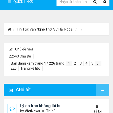
QUICK LINKS
Tin Tức Văn Nghệ Thời Sự Hải Ngoại
Chủ đề mới
22543 Chủ Đề
Bạn đang xem trang
1
/
226
trang
1
2
3
4
5
…
226
Trang kế tiếp
CHỦ ĐỀ
Lý do Iran không lùi bước trước lời đe dọa của ôn
0
by
VietNews
Thứ 3 Tháng 8 04, 2026 4:32 pm
Trả lời