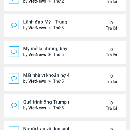
by
VietNews
Thứ 2 Tháng 5 25, 2026 5:37 pm
Trả lời
Lãnh đạo Mỹ - Trung muốn gì ở nhau khi gặp thượ
0
by
VietNews
Thứ 5 Tháng 5 14, 2026 3:05 pm
Trả lời
Mỹ mở lại đường bay thẳng tới Venezuela sau 7 n
0
by
VietNews
Thứ 5 Tháng 4 30, 2026 4:27 pm
Trả lời
Mất nhà vì khoản nợ 400 USD với ban quản trị khu 
0
by
VietNews
Thứ 5 Tháng 4 23, 2026 4:30 pm
Trả lời
Quá trình ông Trump ra quyết định tấn công Iran
0
by
VietNews
Thứ 5 Tháng 4 09, 2026 5:43 pm
Trả lời
Người Iran vật lộn sinh tồn giữa chiến sự
0