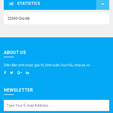
STATISTICS
22543 Chủ Đề
ABOUT US
Diễn đàn sinh hoạt, giải trí, bình luân, học hỏi, chia sẻ, vv.
NEWSLETTER