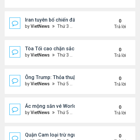
Iran tuyên bố chiến đấu vì Hormuz tới 'hơi thở cuối
0
by
VietNews
Thứ 3 Tháng 7 14, 2026 4:29 pm
Trả lời
Tòa Tối cao chặn sắc lệnh xóa luật 'sinh ở Mỹ là 
0
by
VietNews
Thứ 3 Tháng 6 30, 2026 5:52 pm
Trả lời
Ông Trump: Thỏa thuận với Iran là chiến thắng ch
0
by
VietNews
Thứ 5 Tháng 6 18, 2026 5:26 pm
Trả lời
Ác mộng săn vé World Cup
0
by
VietNews
Thứ 5 Tháng 6 04, 2026 4:49 pm
Trả lời
Quận Cam loại trừ nguy cơ bồn hóa chất phát nổ
0