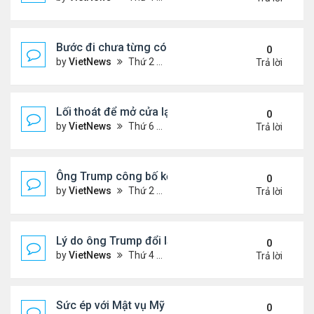
Bước đi chưa từng có của ông Trump khi ký sắc lệ
0
by
VietNews
Thứ 2 Tháng 10 06, 2025 5:17 pm
Trả lời
Lối thoát để mở cửa lại chính phủ Mỹ
0
by
VietNews
Thứ 6 Tháng 10 03, 2025 4:28 pm
Trả lời
Ông Trump công bố kế hoạch chấm dứt chiến sự I
0
by
VietNews
Thứ 2 Tháng 9 29, 2025 4:47 pm
Trả lời
Lý do ông Trump đổi lập trường về lãnh thổ Ukrain
0
by
VietNews
Thứ 4 Tháng 9 24, 2025 4:44 pm
Trả lời
Sức ép với Mật vụ Mỹ khi bảo vệ lễ tưởng niệm Char
0