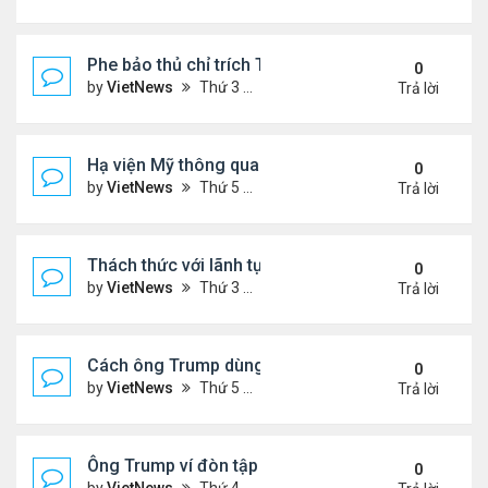
Phe bảo thủ chỉ trích Tổng thống Iran 'mềm mỏng'
0
by
VietNews
Thứ 3 Tháng 7 08, 2025 8:27 am
Trả lời
Hạ viện Mỹ thông qua 'dự luật to đẹp'
0
by
VietNews
Thứ 5 Tháng 7 03, 2025 4:26 pm
Trả lời
Thách thức với lãnh tụ tối cao Iran hậu xung đột
0
by
VietNews
Thứ 3 Tháng 7 01, 2025 8:46 am
Trả lời
Cách ông Trump dùng mạng xã hội để dập lửa xung 
0
by
VietNews
Thứ 5 Tháng 6 26, 2025 4:33 pm
Trả lời
Ông Trump ví đòn tập kích Iran với vụ ném bom H
0