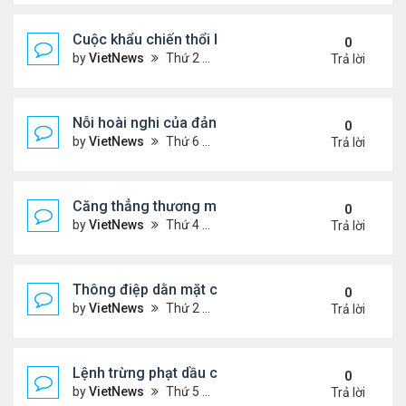
Cuộc khẩu chiến thổi bùng căng thẳng Trung - Nhậ
0
by
VietNews
Thứ 2 Tháng 11 17, 2025 9:39 am
Trả lời
Nỗi hoài nghi của đảng Cộng hòa sau loạt thất bại
0
by
VietNews
Thứ 6 Tháng 11 07, 2025 4:39 pm
Trả lời
Căng thẳng thương mại sẽ đốt nóng cuộc gặp ông
0
by
VietNews
Thứ 4 Tháng 10 29, 2025 5:40 pm
Trả lời
Thông điệp dằn mặt của Washington khi điều siêu 
0
by
VietNews
Thứ 2 Tháng 10 27, 2025 5:06 pm
Trả lời
Lệnh trừng phạt dầu của ông Trump có thể giáng
0
by
VietNews
Thứ 5 Tháng 10 23, 2025 5:12 pm
Trả lời