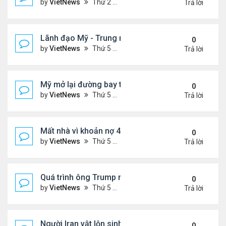
by
VietNews
Thứ 2 Tháng 5 25, 2026 5:37 pm
Trả lời
Lãnh đạo Mỹ - Trung muốn gì ở nhau khi gặp thượ
0
by
VietNews
Thứ 5 Tháng 5 14, 2026 3:05 pm
Trả lời
Mỹ mở lại đường bay thẳng tới Venezuela sau 7 n
0
by
VietNews
Thứ 5 Tháng 4 30, 2026 4:27 pm
Trả lời
Mất nhà vì khoản nợ 400 USD với ban quản trị khu 
0
by
VietNews
Thứ 5 Tháng 4 23, 2026 4:30 pm
Trả lời
Quá trình ông Trump ra quyết định tấn công Iran
0
by
VietNews
Thứ 5 Tháng 4 09, 2026 5:43 pm
Trả lời
Người Iran vật lộn sinh tồn giữa chiến sự
0