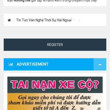
Bạn
không thể
gửi tập tin đính kèm trong chuyên mục này.
Tin Tức Văn Nghệ Thời Sự Hải Ngoại
REGISTER
ADVERTISEMENT