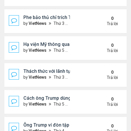
Phe bảo thủ chỉ trích Tổng thống Iran 'mềm mỏng'
0
by
VietNews
Thứ 3 Tháng 7 08, 2025 8:27 am
Trả lời
Hạ viện Mỹ thông qua 'dự luật to đẹp'
0
by
VietNews
Thứ 5 Tháng 7 03, 2025 4:26 pm
Trả lời
Thách thức với lãnh tụ tối cao Iran hậu xung đột
0
by
VietNews
Thứ 3 Tháng 7 01, 2025 8:46 am
Trả lời
Cách ông Trump dùng mạng xã hội để dập lửa xung 
0
by
VietNews
Thứ 5 Tháng 6 26, 2025 4:33 pm
Trả lời
Ông Trump ví đòn tập kích Iran với vụ ném bom H
0