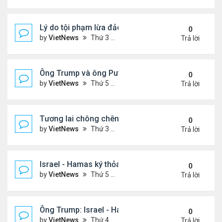
Lý do tội phạm lừa đảo ở Campuchia nhắm đến ng
0
by
VietNews
Thứ 3 Tháng 10 21, 2025 4:40 pm
Trả lời
Ông Trump và ông Putin điện đàm, nhất trí gặp nh
0
by
VietNews
Thứ 5 Tháng 10 16, 2025 5:15 pm
Trả lời
Tương lai chông chênh với Dải Gaza sau lệnh ngừ
0
by
VietNews
Thứ 3 Tháng 10 14, 2025 2:41 pm
Trả lời
Israel - Hamas ký thỏa thuận ngừng bắn
0
by
VietNews
Thứ 5 Tháng 10 09, 2025 2:23 pm
Trả lời
Ông Trump: Israel - Hamas đạt thỏa thuận hòa bìn
0
by
VietNews
Thứ 4 Tháng 10 08, 2025 5:38 pm
Trả lời