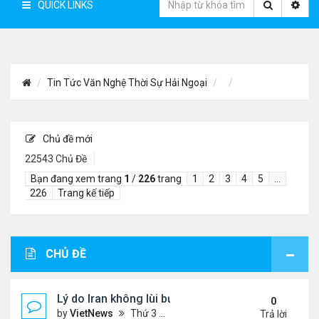
QUICK LINKS
Tin Tức Văn Nghệ Thời Sự Hải Ngoại
Chủ đề mới
22543 Chủ Đề
Bạn đang xem trang
1
/
226
trang
1
2
3
4
5
…
226
Trang kế tiếp
CHỦ ĐỀ
Lý do Iran không lùi bước trước lời đe dọa của ôn
0
by
VietNews
Thứ 3 Tháng 8 04, 2026 4:32 pm
Trả lời