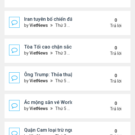
Iran tuyên bố chiến đấu vì Hormuz tới 'hơi thở cuối
0
by
VietNews
Thứ 3 Tháng 7 14, 2026 4:29 pm
Trả lời
Tòa Tối cao chặn sắc lệnh xóa luật 'sinh ở Mỹ là 
0
by
VietNews
Thứ 3 Tháng 6 30, 2026 5:52 pm
Trả lời
Ông Trump: Thỏa thuận với Iran là chiến thắng ch
0
by
VietNews
Thứ 5 Tháng 6 18, 2026 5:26 pm
Trả lời
Ác mộng săn vé World Cup
0
by
VietNews
Thứ 5 Tháng 6 04, 2026 4:49 pm
Trả lời
Quận Cam loại trừ nguy cơ bồn hóa chất phát nổ
0