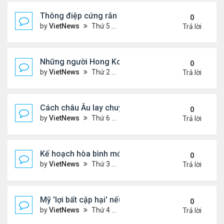
Thông điệp cứng rắn của ông Putin trong xung độ
0
by
VietNews
Thứ 5 Tháng 12 04, 2025 4:20 pm
Trả lời
Những người Hong Kong trắng tay sau thảm họa 
0
by
VietNews
Thứ 2 Tháng 12 01, 2025 5:49 pm
Trả lời
Cách châu Âu lay chuyển Mỹ về kế hoạch hòa bình
0
by
VietNews
Thứ 6 Tháng 11 28, 2025 4:28 pm
Trả lời
Kế hoạch hòa bình mới thử thách khả năng ứng bi
0
by
VietNews
Thứ 3 Tháng 11 25, 2025 6:48 pm
Trả lời
Mỹ 'lợi bất cập hại' nếu can thiệp quân sự vào Ven
0
by
VietNews
Thứ 4 Tháng 11 19, 2025 4:49 pm
Trả lời