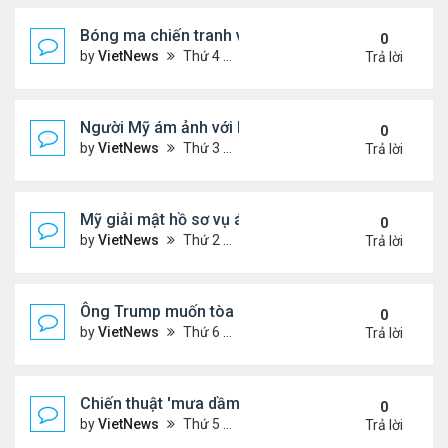
Bóng ma chiến tranh với Israel ám ảnh người Iran
0
by
VietNews
Thứ 4 Tháng 7 23, 2025 5:32 pm
Trả lời
Người Mỹ ám ảnh với hồ sơ Epstein
0
by
VietNews
Thứ 3 Tháng 7 22, 2025 5:08 pm
Trả lời
Mỹ giải mật hồ sơ vụ ám sát Martin Luther King Jr.
0
by
VietNews
Thứ 2 Tháng 7 21, 2025 5:36 pm
Trả lời
Ông Trump muốn tòa cho phép công bố hồ sơ về E
0
by
VietNews
Thứ 6 Tháng 7 18, 2025 3:50 pm
Trả lời
Chiến thuật 'mưa dầm' của châu Âu đẩy ông Trump
0
by
VietNews
Thứ 5 Tháng 7 17, 2025 9:34 am
Trả lời