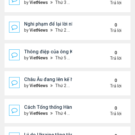
by
VietNews
Thứ 3 Tháng 9 16, 2025 5:42 pm
Trả lời
Nghi phạm để lại lời nhắn trước khi ám sát Charlie 
0
by
VietNews
Thứ 2 Tháng 9 15, 2025 4:33 pm
Trả lời
Thông điệp của ông Kim Jong-un khi đưa con gái 
0
by
VietNews
Thứ 5 Tháng 9 04, 2025 4:12 pm
Trả lời
Châu Âu đang lên kế hoạch chi tiết về ý tưởng điều
0
by
VietNews
Thứ 2 Tháng 9 01, 2025 3:55 pm
Trả lời
Cách Tổng thống Hàn Quốc dập lửa căng thẳng tr
0
by
VietNews
Thứ 4 Tháng 8 27, 2025 4:57 pm
Trả lời
Lý do Ukraine tăng tập kích hạ tầng dầu mỏ Nga