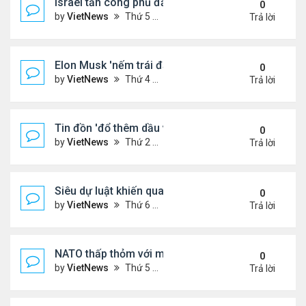
Israel tấn công phủ đầu Iran
0
by
VietNews
Thứ 5 Tháng 6 12, 2025 5:28 pm
Trả lời
Elon Musk 'nếm trái đắng' khi rạn nứt với ông Tru
0
by
VietNews
Thứ 4 Tháng 6 11, 2025 5:53 pm
Trả lời
Tin đồn 'đổ thêm dầu vào lửa' biểu tình ở Los Ang
0
by
VietNews
Thứ 2 Tháng 6 09, 2025 5:54 pm
Trả lời
Siêu dự luật khiến quan hệ Trump - Musk tan vỡ
0
by
VietNews
Thứ 6 Tháng 6 06, 2025 4:57 pm
Trả lời
NATO thấp thỏm với mối đe dọa từ drone sát thủ
0
by
VietNews
Thứ 5 Tháng 6 05, 2025 5:51 pm
Trả lời