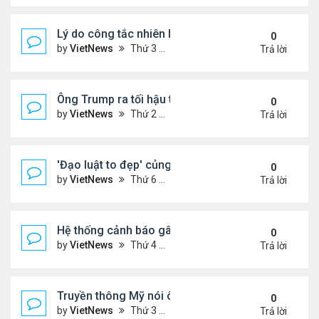
Lý do công tắc nhiên liệu máy bay nằm ở vị trí dễ t
0
by
VietNews
Thứ 3 Tháng 7 15, 2025 5:56 pm
Trả lời
Ông Trump ra tối hậu thư với Nga
0
by
VietNews
Thứ 2 Tháng 7 14, 2025 12:49 pm
Trả lời
'Đạo luật to đẹp' củng cố quyền lực của ông Tru
0
by
VietNews
Thứ 6 Tháng 7 11, 2025 8:45 am
Trả lời
Hệ thống cảnh báo gây tranh cãi trong thảm kịch l
0
by
VietNews
Thứ 4 Tháng 7 09, 2025 5:42 pm
Trả lời
Truyền thông Mỹ nói ông Trump muốn chuyển 10 tê
0
by
VietNews
Thứ 3 Tháng 7 08, 2025 5:14 pm
Trả lời