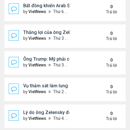
Bất đồng khiến Arab Saudi và UAE từ đồng minh th
0
by
VietNews
Thứ 6 Tháng 1 02, 2026 5:25 pm
Trả lời
Thắng lợi của ông Zelensky khi hội đàm với ông 
0
by
VietNews
Thứ 3 Tháng 12 30, 2025 4:49 pm
Trả lời
Ông Trump: Mỹ phải có được Greenland
0
by
VietNews
Thứ 3 Tháng 12 23, 2025 3:11 pm
Trả lời
Vụ thảm sát làm lung lay niềm tin với luật kiểm so
0
by
VietNews
Thứ 2 Tháng 12 15, 2025 4:16 pm
Trả lời
Lý do ông Zelensky đổi lập trường về bầu cử tổng
0
by
VietNews
Thứ 4 Tháng 12 10, 2025 5:48 pm
Trả lời