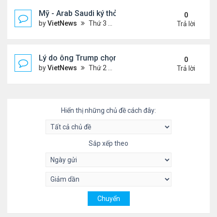
Mỹ - Arab Saudi ký thỏa thuận vũ khí 142 tỷ USD
0
by
VietNews
Thứ 3 Tháng 5 13, 2025 3:19 pm
Trả lời
Lý do ông Trump chọn vùng Vịnh làm nơi đầu tiên
0
by
VietNews
Thứ 2 Tháng 5 12, 2025 4:00 pm
Trả lời
Hiển thị những chủ đề cách đây:
Sắp xếp theo