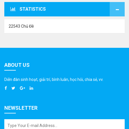
STATISTICS
22543 Chủ Đề
ABOUT US
Diễn đàn sinh hoạt, giải trí, bình luân, học hỏi, chia sẻ, vv.
NEWSLETTER