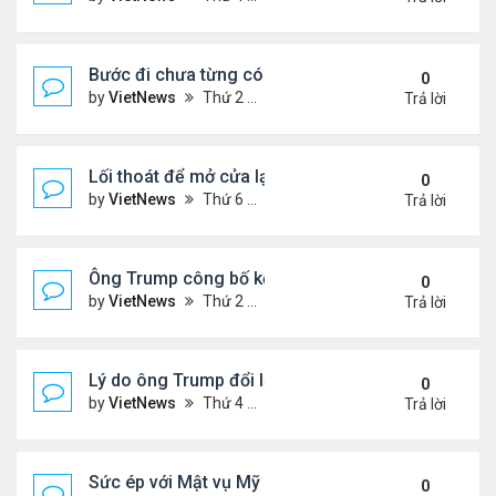
Bước đi chưa từng có của ông Trump khi ký sắc lệ
0
by
VietNews
Thứ 2 Tháng 10 06, 2025 5:17 pm
Trả lời
Lối thoát để mở cửa lại chính phủ Mỹ
0
by
VietNews
Thứ 6 Tháng 10 03, 2025 4:28 pm
Trả lời
Ông Trump công bố kế hoạch chấm dứt chiến sự I
0
by
VietNews
Thứ 2 Tháng 9 29, 2025 4:47 pm
Trả lời
Lý do ông Trump đổi lập trường về lãnh thổ Ukrain
0
by
VietNews
Thứ 4 Tháng 9 24, 2025 4:44 pm
Trả lời
Sức ép với Mật vụ Mỹ khi bảo vệ lễ tưởng niệm Char
0