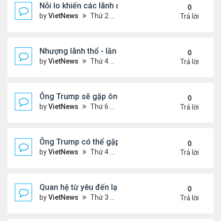
Nỗi lo khiến các lãnh đạo châu Âu tới Washingto
0
by
VietNews
Thứ 2 Tháng 8 18, 2025 4:12 pm
Trả lời
Nhượng lãnh thổ - lằn ranh đỏ của Ukraine khi đà
0
by
VietNews
Thứ 4 Tháng 8 13, 2025 5:23 pm
Trả lời
Ông Trump sẽ gặp ông Putin tại Alaska vào tuần s
0
by
VietNews
Thứ 6 Tháng 8 08, 2025 5:03 pm
Trả lời
Ông Trump có thể gặp ông Putin vào tuần tới
0
by
VietNews
Thứ 4 Tháng 8 06, 2025 4:29 pm
Trả lời
Quan hệ từ yêu đến lạnh nhạt của ông Trump với 
0
by
VietNews
Thứ 3 Tháng 8 05, 2025 4:59 pm
Trả lời