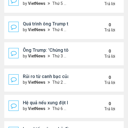
by
VietNews
Thứ 5 Tháng 6 19, 2025 4:25 pm
Trả lời
Quá trình ông Trump thay đổi lập trường về xung đột
0
by
VietNews
Thứ 4 Tháng 6 18, 2025 2:22 pm
Trả lời
Ông Trump: 'Chúng tôi đã kiểm soát hoàn toàn khô
0
by
VietNews
Thứ 3 Tháng 6 17, 2025 5:52 pm
Trả lời
Rủi ro từ canh bạc của Thủ tướng Israel khi tấn cô
0
by
VietNews
Thứ 2 Tháng 6 16, 2025 4:45 pm
Trả lời
Hệ quả nếu xung đột Israel - Iran lan rộng
0
by
VietNews
Thứ 6 Tháng 6 13, 2025 5:24 pm
Trả lời