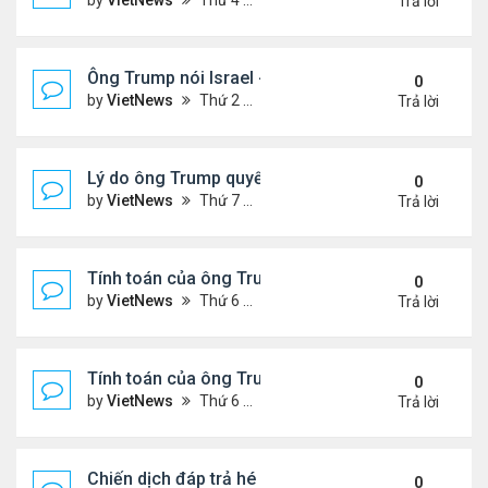
by
VietNews
Thứ 4 Tháng 6 25, 2025 5:43 pm
Trả lời
Ông Trump nói Israel - Iran đạt thỏa thuận ngừng 
0
by
VietNews
Thứ 2 Tháng 6 23, 2025 5:45 pm
Trả lời
Lý do ông Trump quyết định không kích Iran
0
by
VietNews
Thứ 7 Tháng 6 21, 2025 11:14 pm
Trả lời
Tính toán của ông Trump khi lùi quyết định can thiệ
0
by
VietNews
Thứ 6 Tháng 6 20, 2025 2:44 pm
Trả lời
Tính toán của ông Trump khi lùi quyết định can thiệ
0
by
VietNews
Thứ 6 Tháng 6 20, 2025 2:43 pm
Trả lời
Chiến dịch đáp trả hé lộ năng lực tên lửa thực sự c
0