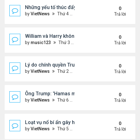
Những yếu tố thúc đẩy Thái Lan - Campuchia ngừ
0
by
VietNews
Thứ 4 Tháng 7 30, 2025 5:43 pm
Trả lời
William và Harry không thừa kế nơi mẹ yên nghỉ!
0
by
music123
Thứ 3 Tháng 7 29, 2025 5:03 pm
Trả lời
Lý do chính quyền Trump khó truy tố ông Obama 't
0
by
VietNews
Thứ 2 Tháng 7 28, 2025 5:24 pm
Trả lời
Ông Trump: 'Hamas muốn chết thay vì ngừng bắn'
0
by
VietNews
Thứ 6 Tháng 7 25, 2025 5:40 pm
Trả lời
Loạt vụ nổ bí ẩn gây hoang mang ở Iran
0
by
VietNews
Thứ 5 Tháng 7 24, 2025 3:50 pm
Trả lời