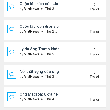
Cuộc tập kích của Ukraine khó làm suy yếu 'mưa l
0
by
VietNews
Thứ 3 Tháng 6 03, 2025 5:55 pm
Trả lời
Cuộc tập kích drone có thể thay đổi quy tắc chiến 
0
by
VietNews
Thứ 2 Tháng 6 02, 2025 5:41 pm
Trả lời
Lý do ông Trump không muốn áp lệnh trừng phạt 
0
by
VietNews
Thứ 5 Tháng 5 29, 2025 8:32 am
Trả lời
Nỗi thất vọng của ông Trump với nỗ lực chấm dứt 
0
by
VietNews
Thứ 3 Tháng 5 27, 2025 6:13 pm
Trả lời
Ông Macron: Ukraine biết không thể giành lại toàn
0
by
VietNews
Thứ 4 Tháng 5 14, 2025 3:54 pm
Trả lời