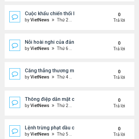
Cuộc khẩu chiến thổi bùng căng thẳng Trung - Nhậ
0
by
VietNews
Thứ 2 Tháng 11 17, 2025 9:39 am
Trả lời
Nỗi hoài nghi của đảng Cộng hòa sau loạt thất bại
0
by
VietNews
Thứ 6 Tháng 11 07, 2025 4:39 pm
Trả lời
Căng thẳng thương mại sẽ đốt nóng cuộc gặp ông
0
by
VietNews
Thứ 4 Tháng 10 29, 2025 5:40 pm
Trả lời
Thông điệp dằn mặt của Washington khi điều siêu 
0
by
VietNews
Thứ 2 Tháng 10 27, 2025 5:06 pm
Trả lời
Lệnh trừng phạt dầu của ông Trump có thể giáng
0
by
VietNews
Thứ 5 Tháng 10 23, 2025 5:12 pm
Trả lời