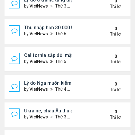
0
by
VietNews
Thứ 3 Tháng 8 26, 2025 5:25 pm
Trả lời
Thu nhập hơn 30.000 USD mỗi tháng mới đủ trả g
0
by
VietNews
Thứ 6 Tháng 8 22, 2025 3:47 pm
Trả lời
California sắp đối mặt đợt nắng nóng hơn 43 độ C
0
by
VietNews
Thứ 5 Tháng 8 21, 2025 4:58 pm
Trả lời
Lý do Nga muốn kiểm soát toàn bộ vùng Donbass
0
by
VietNews
Thứ 4 Tháng 8 20, 2025 4:44 pm
Trả lời
Ukraine, châu Âu thu được gì từ cuộc họp với Tổn
0
by
VietNews
Thứ 3 Tháng 8 19, 2025 4:34 pm
Trả lời