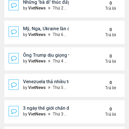
Những 'bà dì' thúc đẩy cơn sốt mua vàng ở Trung
0
by
VietNews
Thứ 2 Tháng 2 09, 2026 4:53 pm
Trả lời
Mỹ, Nga, Ukraine lần đầu họp trực tiếp để bàn kế 
0
by
VietNews
Thứ 6 Tháng 1 23, 2026 4:44 pm
Trả lời
Ông Trump dịu giọng về Greenland
0
by
VietNews
Thứ 4 Tháng 1 14, 2026 5:26 pm
Trả lời
Venezuela thả nhiều tù nhân giữa sức ép từ Mỹ
0
by
VietNews
Thứ 5 Tháng 1 08, 2026 5:39 pm
Trả lời
3 ngày thế giới chấn động vì vụ Mỹ bắt Tổng thốn
0
by
VietNews
Thứ 3 Tháng 1 06, 2026 4:43 pm
Trả lời