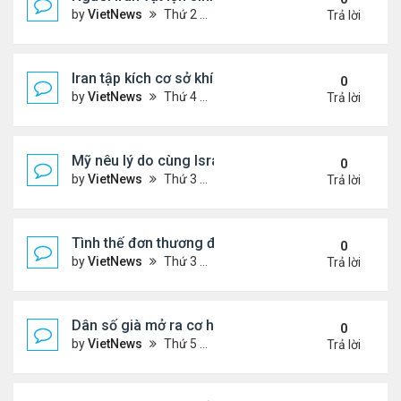
by
VietNews
Thứ 2 Tháng 3 30, 2026 4:55 pm
Trả lời
Iran tập kích cơ sở khí LNG lớn nhất thế giới ở Qata
0
by
VietNews
Thứ 4 Tháng 3 18, 2026 5:56 pm
Trả lời
Mỹ nêu lý do cùng Israel không kích Iran
0
by
VietNews
Thứ 3 Tháng 3 03, 2026 6:39 pm
Trả lời
Tình thế đơn thương độc mã của Iran trước sức ép
0
by
VietNews
Thứ 3 Tháng 2 24, 2026 6:01 pm
Trả lời
Dân số già mở ra cơ hội hợp tác cho Trung - Hàn
0
by
VietNews
Thứ 5 Tháng 2 19, 2026 6:00 pm
Trả lời