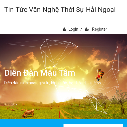
Tin Tức Văn Nghệ Thời Sự Hải Ngoại
Login
/
Register
Diễn Đàn Mẫu Tâm
Diễn đàn sinh hoạt, giải trí, bình luân, học hỏi, chia sẻ, vv.