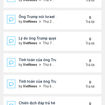
by
VietNews
Thứ 4 Tháng 6 25, 2025 5:43 pm
Trả lời
Ông Trump nói Israel - Iran đạt thỏa thuận ngừng 
0
by
VietNews
Thứ 2 Tháng 6 23, 2025 5:45 pm
Trả lời
Lý do ông Trump quyết định không kích Iran
0
by
VietNews
Thứ 7 Tháng 6 21, 2025 11:14 pm
Trả lời
Tính toán của ông Trump khi lùi quyết định can thiệ
0
by
VietNews
Thứ 6 Tháng 6 20, 2025 2:44 pm
Trả lời
Tính toán của ông Trump khi lùi quyết định can thiệ
0
by
VietNews
Thứ 6 Tháng 6 20, 2025 2:43 pm
Trả lời
Chiến dịch đáp trả hé lộ năng lực tên lửa thực sự c
0