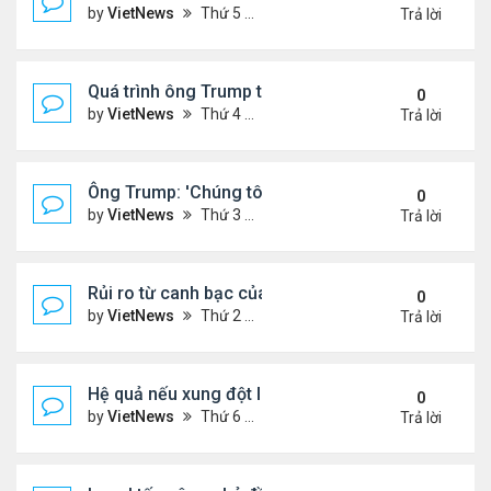
by
VietNews
Thứ 5 Tháng 6 19, 2025 4:25 pm
Trả lời
Quá trình ông Trump thay đổi lập trường về xung đột
0
by
VietNews
Thứ 4 Tháng 6 18, 2025 2:22 pm
Trả lời
Ông Trump: 'Chúng tôi đã kiểm soát hoàn toàn khô
0
by
VietNews
Thứ 3 Tháng 6 17, 2025 5:52 pm
Trả lời
Rủi ro từ canh bạc của Thủ tướng Israel khi tấn cô
0
by
VietNews
Thứ 2 Tháng 6 16, 2025 4:45 pm
Trả lời
Hệ quả nếu xung đột Israel - Iran lan rộng
0
by
VietNews
Thứ 6 Tháng 6 13, 2025 5:24 pm
Trả lời