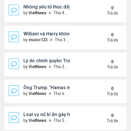
Những yếu tố thúc đẩy Thái Lan - Campuchia ngừ
0
by
VietNews
Thứ 4 Tháng 7 30, 2025 5:43 pm
Trả lời
William và Harry không thừa kế nơi mẹ yên nghỉ!
0
by
music123
Thứ 3 Tháng 7 29, 2025 5:03 pm
Trả lời
Lý do chính quyền Trump khó truy tố ông Obama 't
0
by
VietNews
Thứ 2 Tháng 7 28, 2025 5:24 pm
Trả lời
Ông Trump: 'Hamas muốn chết thay vì ngừng bắn'
0
by
VietNews
Thứ 6 Tháng 7 25, 2025 5:40 pm
Trả lời
Loạt vụ nổ bí ẩn gây hoang mang ở Iran
0
by
VietNews
Thứ 5 Tháng 7 24, 2025 3:50 pm
Trả lời