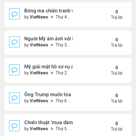
Bóng ma chiến tranh với Israel ám ảnh người Iran
0
by
VietNews
Thứ 4 Tháng 7 23, 2025 5:32 pm
Trả lời
Người Mỹ ám ảnh với hồ sơ Epstein
0
by
VietNews
Thứ 3 Tháng 7 22, 2025 5:08 pm
Trả lời
Mỹ giải mật hồ sơ vụ ám sát Martin Luther King Jr.
0
by
VietNews
Thứ 2 Tháng 7 21, 2025 5:36 pm
Trả lời
Ông Trump muốn tòa cho phép công bố hồ sơ về E
0
by
VietNews
Thứ 6 Tháng 7 18, 2025 3:50 pm
Trả lời
Chiến thuật 'mưa dầm' của châu Âu đẩy ông Trump
0
by
VietNews
Thứ 5 Tháng 7 17, 2025 9:34 am
Trả lời