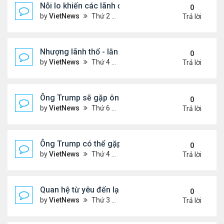
Nỗi lo khiến các lãnh đạo châu Âu tới Washingto
0
by
VietNews
Thứ 2 Tháng 8 18, 2025 4:12 pm
Trả lời
Nhượng lãnh thổ - lằn ranh đỏ của Ukraine khi đà
0
by
VietNews
Thứ 4 Tháng 8 13, 2025 5:23 pm
Trả lời
Ông Trump sẽ gặp ông Putin tại Alaska vào tuần s
0
by
VietNews
Thứ 6 Tháng 8 08, 2025 5:03 pm
Trả lời
Ông Trump có thể gặp ông Putin vào tuần tới
0
by
VietNews
Thứ 4 Tháng 8 06, 2025 4:29 pm
Trả lời
Quan hệ từ yêu đến lạnh nhạt của ông Trump với 
0
by
VietNews
Thứ 3 Tháng 8 05, 2025 4:59 pm
Trả lời