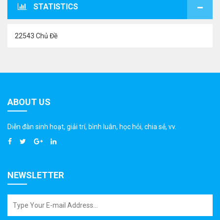
STATISTICS
22543 Chủ Đề
ABOUT US
Diễn đàn sinh hoạt, giải trí, bình luân, học hỏi, chia sẻ, vv.
NEWSLETTER