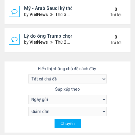
Mỹ - Arab Saudi ký thỏa thuận vũ khí 142 tỷ USD
0
by
VietNews
Thứ 3 Tháng 5 13, 2025 3:19 pm
Trả lời
Lý do ông Trump chọn vùng Vịnh làm nơi đầu tiên
0
by
VietNews
Thứ 2 Tháng 5 12, 2025 4:00 pm
Trả lời
Hiển thị những chủ đề cách đây:
Sắp xếp theo