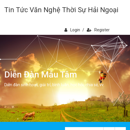
Tin Tức Văn Nghệ Thời Sự Hải Ngoại
Login
/
Register
Diễn Đàn Mẫu Tâm
Diễn đàn sinh hoạt, giải trí, bình luân, học hỏi, chia sẻ, vv.