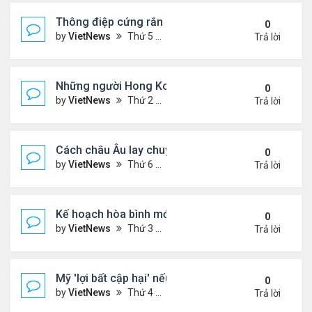
Thông điệp cứng rắn của ông Putin trong xung độ
0
by
VietNews
Thứ 5 Tháng 12 04, 2025 4:20 pm
Trả lời
Những người Hong Kong trắng tay sau thảm họa 
0
by
VietNews
Thứ 2 Tháng 12 01, 2025 5:49 pm
Trả lời
Cách châu Âu lay chuyển Mỹ về kế hoạch hòa bình
0
by
VietNews
Thứ 6 Tháng 11 28, 2025 4:28 pm
Trả lời
Kế hoạch hòa bình mới thử thách khả năng ứng bi
0
by
VietNews
Thứ 3 Tháng 11 25, 2025 6:48 pm
Trả lời
Mỹ 'lợi bất cập hại' nếu can thiệp quân sự vào Ven
0
by
VietNews
Thứ 4 Tháng 11 19, 2025 4:49 pm
Trả lời