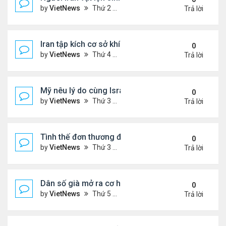
by
VietNews
Thứ 2 Tháng 3 30, 2026 4:55 pm
Trả lời
Iran tập kích cơ sở khí LNG lớn nhất thế giới ở Qata
0
by
VietNews
Thứ 4 Tháng 3 18, 2026 5:56 pm
Trả lời
Mỹ nêu lý do cùng Israel không kích Iran
0
by
VietNews
Thứ 3 Tháng 3 03, 2026 6:39 pm
Trả lời
Tình thế đơn thương độc mã của Iran trước sức ép
0
by
VietNews
Thứ 3 Tháng 2 24, 2026 6:01 pm
Trả lời
Dân số già mở ra cơ hội hợp tác cho Trung - Hàn
0
by
VietNews
Thứ 5 Tháng 2 19, 2026 6:00 pm
Trả lời