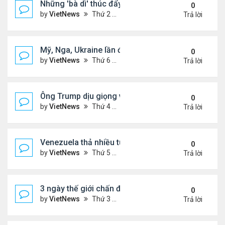
Những 'bà dì' thúc đẩy cơn sốt mua vàng ở Trung
0
by
VietNews
Thứ 2 Tháng 2 09, 2026 4:53 pm
Trả lời
Mỹ, Nga, Ukraine lần đầu họp trực tiếp để bàn kế 
0
by
VietNews
Thứ 6 Tháng 1 23, 2026 4:44 pm
Trả lời
Ông Trump dịu giọng về Greenland
0
by
VietNews
Thứ 4 Tháng 1 14, 2026 5:26 pm
Trả lời
Venezuela thả nhiều tù nhân giữa sức ép từ Mỹ
0
by
VietNews
Thứ 5 Tháng 1 08, 2026 5:39 pm
Trả lời
3 ngày thế giới chấn động vì vụ Mỹ bắt Tổng thốn
0
by
VietNews
Thứ 3 Tháng 1 06, 2026 4:43 pm
Trả lời