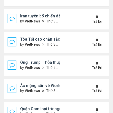
Iran tuyên bố chiến đấu vì Hormuz tới 'hơi thở cuối
0
by
VietNews
Thứ 3 Tháng 7 14, 2026 4:29 pm
Trả lời
Tòa Tối cao chặn sắc lệnh xóa luật 'sinh ở Mỹ là 
0
by
VietNews
Thứ 3 Tháng 6 30, 2026 5:52 pm
Trả lời
Ông Trump: Thỏa thuận với Iran là chiến thắng ch
0
by
VietNews
Thứ 5 Tháng 6 18, 2026 5:26 pm
Trả lời
Ác mộng săn vé World Cup
0
by
VietNews
Thứ 5 Tháng 6 04, 2026 4:49 pm
Trả lời
Quận Cam loại trừ nguy cơ bồn hóa chất phát nổ
0