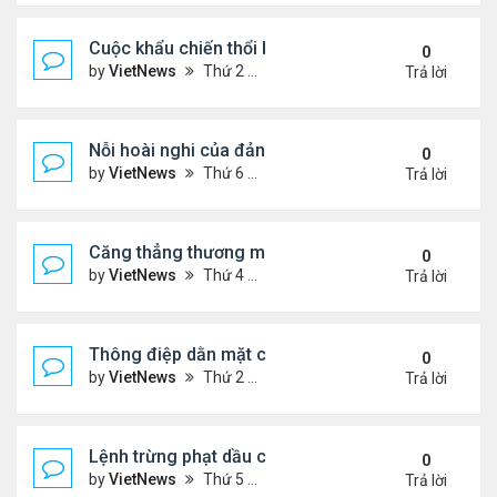
Cuộc khẩu chiến thổi bùng căng thẳng Trung - Nhậ
0
by
VietNews
Thứ 2 Tháng 11 17, 2025 9:39 am
Trả lời
Nỗi hoài nghi của đảng Cộng hòa sau loạt thất bại
0
by
VietNews
Thứ 6 Tháng 11 07, 2025 4:39 pm
Trả lời
Căng thẳng thương mại sẽ đốt nóng cuộc gặp ông
0
by
VietNews
Thứ 4 Tháng 10 29, 2025 5:40 pm
Trả lời
Thông điệp dằn mặt của Washington khi điều siêu 
0
by
VietNews
Thứ 2 Tháng 10 27, 2025 5:06 pm
Trả lời
Lệnh trừng phạt dầu của ông Trump có thể giáng
0
by
VietNews
Thứ 5 Tháng 10 23, 2025 5:12 pm
Trả lời