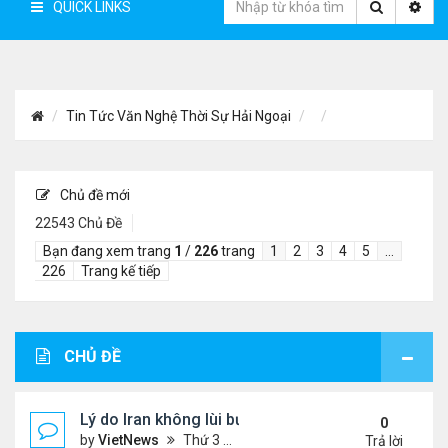
QUICK LINKS
Tin Tức Văn Nghệ Thời Sự Hải Ngoại
Chủ đề mới
22543 Chủ Đề
Bạn đang xem trang
1
/
226
trang
1
2
3
4
5
…
226
Trang kế tiếp
CHỦ ĐỀ
Lý do Iran không lùi bước trước lời đe dọa của ôn
0
by
VietNews
Thứ 3 Tháng 8 04, 2026 4:32 pm
Trả lời