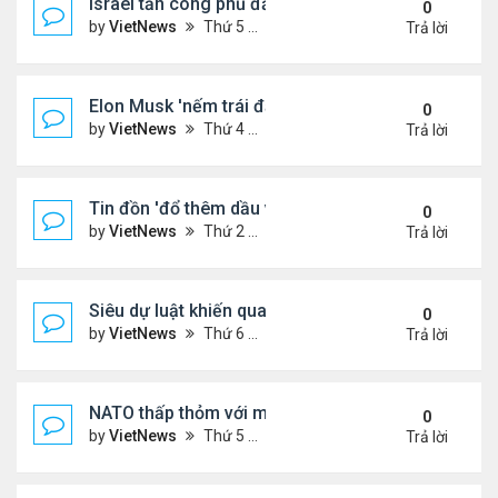
Israel tấn công phủ đầu Iran
0
by
VietNews
Thứ 5 Tháng 6 12, 2025 5:28 pm
Trả lời
Elon Musk 'nếm trái đắng' khi rạn nứt với ông Tru
0
by
VietNews
Thứ 4 Tháng 6 11, 2025 5:53 pm
Trả lời
Tin đồn 'đổ thêm dầu vào lửa' biểu tình ở Los Ang
0
by
VietNews
Thứ 2 Tháng 6 09, 2025 5:54 pm
Trả lời
Siêu dự luật khiến quan hệ Trump - Musk tan vỡ
0
by
VietNews
Thứ 6 Tháng 6 06, 2025 4:57 pm
Trả lời
NATO thấp thỏm với mối đe dọa từ drone sát thủ
0
by
VietNews
Thứ 5 Tháng 6 05, 2025 5:51 pm
Trả lời