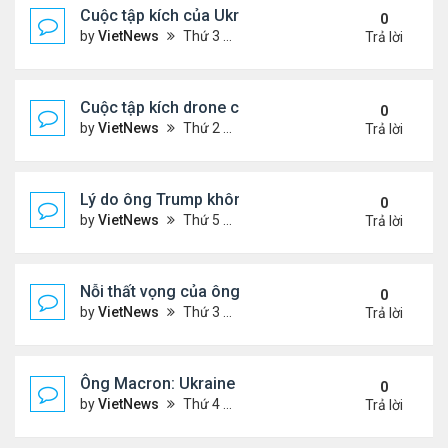
Cuộc tập kích của Ukraine khó làm suy yếu 'mưa l
0
by
VietNews
Thứ 3 Tháng 6 03, 2025 5:55 pm
Trả lời
Cuộc tập kích drone có thể thay đổi quy tắc chiến 
0
by
VietNews
Thứ 2 Tháng 6 02, 2025 5:41 pm
Trả lời
Lý do ông Trump không muốn áp lệnh trừng phạt 
0
by
VietNews
Thứ 5 Tháng 5 29, 2025 8:32 am
Trả lời
Nỗi thất vọng của ông Trump với nỗ lực chấm dứt 
0
by
VietNews
Thứ 3 Tháng 5 27, 2025 6:13 pm
Trả lời
Ông Macron: Ukraine biết không thể giành lại toàn
0
by
VietNews
Thứ 4 Tháng 5 14, 2025 3:54 pm
Trả lời