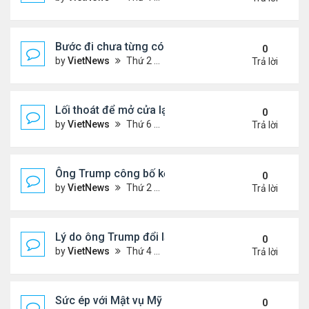
Bước đi chưa từng có của ông Trump khi ký sắc lệ
0
by
VietNews
Thứ 2 Tháng 10 06, 2025 5:17 pm
Trả lời
Lối thoát để mở cửa lại chính phủ Mỹ
0
by
VietNews
Thứ 6 Tháng 10 03, 2025 4:28 pm
Trả lời
Ông Trump công bố kế hoạch chấm dứt chiến sự I
0
by
VietNews
Thứ 2 Tháng 9 29, 2025 4:47 pm
Trả lời
Lý do ông Trump đổi lập trường về lãnh thổ Ukrain
0
by
VietNews
Thứ 4 Tháng 9 24, 2025 4:44 pm
Trả lời
Sức ép với Mật vụ Mỹ khi bảo vệ lễ tưởng niệm Char
0