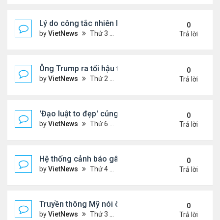
Lý do công tắc nhiên liệu máy bay nằm ở vị trí dễ t
0
by
VietNews
Thứ 3 Tháng 7 15, 2025 5:56 pm
Trả lời
Ông Trump ra tối hậu thư với Nga
0
by
VietNews
Thứ 2 Tháng 7 14, 2025 12:49 pm
Trả lời
'Đạo luật to đẹp' củng cố quyền lực của ông Tru
0
by
VietNews
Thứ 6 Tháng 7 11, 2025 8:45 am
Trả lời
Hệ thống cảnh báo gây tranh cãi trong thảm kịch l
0
by
VietNews
Thứ 4 Tháng 7 09, 2025 5:42 pm
Trả lời
Truyền thông Mỹ nói ông Trump muốn chuyển 10 tê
0
by
VietNews
Thứ 3 Tháng 7 08, 2025 5:14 pm
Trả lời