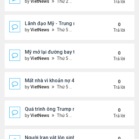
by
VietNews
Thứ 2 Tháng 5 25, 2026 5:37 pm
Trả lời
Lãnh đạo Mỹ - Trung muốn gì ở nhau khi gặp thượ
0
by
VietNews
Thứ 5 Tháng 5 14, 2026 3:05 pm
Trả lời
Mỹ mở lại đường bay thẳng tới Venezuela sau 7 n
0
by
VietNews
Thứ 5 Tháng 4 30, 2026 4:27 pm
Trả lời
Mất nhà vì khoản nợ 400 USD với ban quản trị khu 
0
by
VietNews
Thứ 5 Tháng 4 23, 2026 4:30 pm
Trả lời
Quá trình ông Trump ra quyết định tấn công Iran
0
by
VietNews
Thứ 5 Tháng 4 09, 2026 5:43 pm
Trả lời
Người Iran vật lộn sinh tồn giữa chiến sự
0