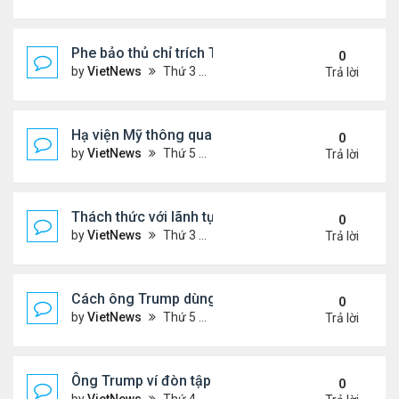
Phe bảo thủ chỉ trích Tổng thống Iran 'mềm mỏng'
0
by
VietNews
Thứ 3 Tháng 7 08, 2025 8:27 am
Trả lời
Hạ viện Mỹ thông qua 'dự luật to đẹp'
0
by
VietNews
Thứ 5 Tháng 7 03, 2025 4:26 pm
Trả lời
Thách thức với lãnh tụ tối cao Iran hậu xung đột
0
by
VietNews
Thứ 3 Tháng 7 01, 2025 8:46 am
Trả lời
Cách ông Trump dùng mạng xã hội để dập lửa xung 
0
by
VietNews
Thứ 5 Tháng 6 26, 2025 4:33 pm
Trả lời
Ông Trump ví đòn tập kích Iran với vụ ném bom H
0