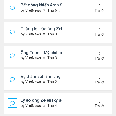
Bất đồng khiến Arab Saudi và UAE từ đồng minh th
0
by
VietNews
Thứ 6 Tháng 1 02, 2026 5:25 pm
Trả lời
Thắng lợi của ông Zelensky khi hội đàm với ông 
0
by
VietNews
Thứ 3 Tháng 12 30, 2025 4:49 pm
Trả lời
Ông Trump: Mỹ phải có được Greenland
0
by
VietNews
Thứ 3 Tháng 12 23, 2025 3:11 pm
Trả lời
Vụ thảm sát làm lung lay niềm tin với luật kiểm so
0
by
VietNews
Thứ 2 Tháng 12 15, 2025 4:16 pm
Trả lời
Lý do ông Zelensky đổi lập trường về bầu cử tổng
0
by
VietNews
Thứ 4 Tháng 12 10, 2025 5:48 pm
Trả lời