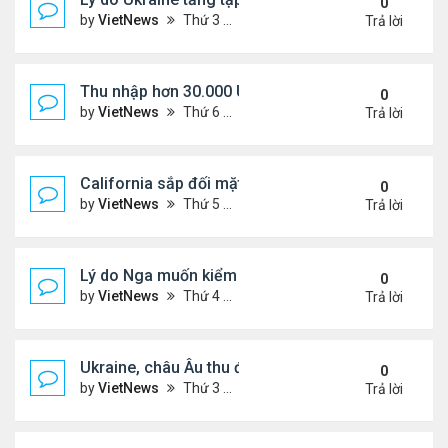
0
by
VietNews
Thứ 3 Tháng 8 26, 2025 5:25 pm
Trả lời
Thu nhập hơn 30.000 USD mỗi tháng mới đủ trả g
0
by
VietNews
Thứ 6 Tháng 8 22, 2025 3:47 pm
Trả lời
California sắp đối mặt đợt nắng nóng hơn 43 độ C
0
by
VietNews
Thứ 5 Tháng 8 21, 2025 4:58 pm
Trả lời
Lý do Nga muốn kiểm soát toàn bộ vùng Donbass
0
by
VietNews
Thứ 4 Tháng 8 20, 2025 4:44 pm
Trả lời
Ukraine, châu Âu thu được gì từ cuộc họp với Tổn
0
by
VietNews
Thứ 3 Tháng 8 19, 2025 4:34 pm
Trả lời