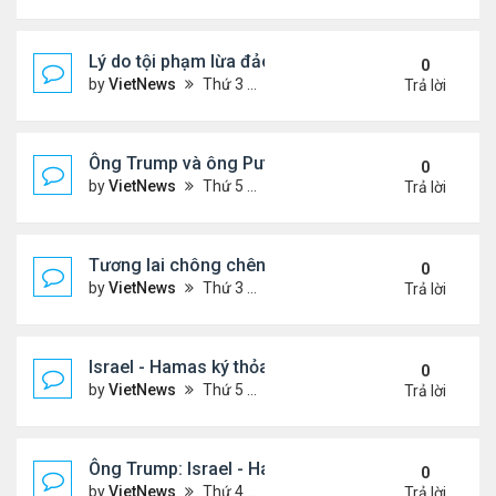
Lý do tội phạm lừa đảo ở Campuchia nhắm đến ng
0
by
VietNews
Thứ 3 Tháng 10 21, 2025 4:40 pm
Trả lời
Ông Trump và ông Putin điện đàm, nhất trí gặp nh
0
by
VietNews
Thứ 5 Tháng 10 16, 2025 5:15 pm
Trả lời
Tương lai chông chênh với Dải Gaza sau lệnh ngừ
0
by
VietNews
Thứ 3 Tháng 10 14, 2025 2:41 pm
Trả lời
Israel - Hamas ký thỏa thuận ngừng bắn
0
by
VietNews
Thứ 5 Tháng 10 09, 2025 2:23 pm
Trả lời
Ông Trump: Israel - Hamas đạt thỏa thuận hòa bìn
0
by
VietNews
Thứ 4 Tháng 10 08, 2025 5:38 pm
Trả lời