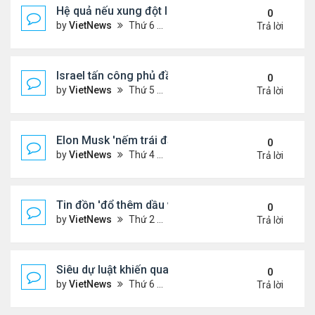
Hệ quả nếu xung đột Israel - Iran lan rộng
0
by
VietNews
Thứ 6 Tháng 6 13, 2025 5:24 pm
Trả lời
Israel tấn công phủ đầu Iran
0
by
VietNews
Thứ 5 Tháng 6 12, 2025 5:28 pm
Trả lời
Elon Musk 'nếm trái đắng' khi rạn nứt với ông Tru
0
by
VietNews
Thứ 4 Tháng 6 11, 2025 5:53 pm
Trả lời
Tin đồn 'đổ thêm dầu vào lửa' biểu tình ở Los Ang
0
by
VietNews
Thứ 2 Tháng 6 09, 2025 5:54 pm
Trả lời
Siêu dự luật khiến quan hệ Trump - Musk tan vỡ
0
by
VietNews
Thứ 6 Tháng 6 06, 2025 4:57 pm
Trả lời