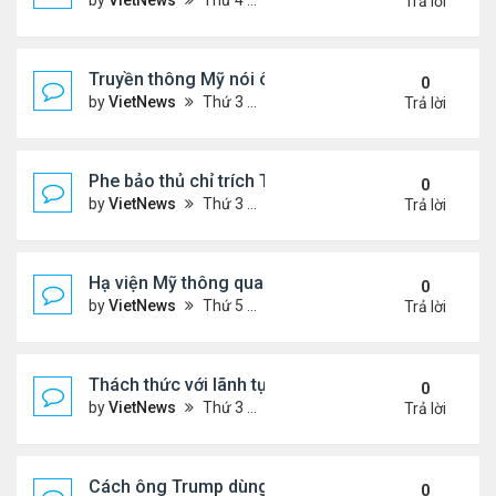
by
VietNews
Thứ 4 Tháng 7 09, 2025 5:42 pm
Trả lời
Truyền thông Mỹ nói ông Trump muốn chuyển 10 tê
0
by
VietNews
Thứ 3 Tháng 7 08, 2025 5:14 pm
Trả lời
Phe bảo thủ chỉ trích Tổng thống Iran 'mềm mỏng'
0
by
VietNews
Thứ 3 Tháng 7 08, 2025 8:27 am
Trả lời
Hạ viện Mỹ thông qua 'dự luật to đẹp'
0
by
VietNews
Thứ 5 Tháng 7 03, 2025 4:26 pm
Trả lời
Thách thức với lãnh tụ tối cao Iran hậu xung đột
0
by
VietNews
Thứ 3 Tháng 7 01, 2025 8:46 am
Trả lời
Cách ông Trump dùng mạng xã hội để dập lửa xung 
0