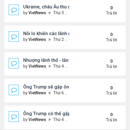
Ukraine, châu Âu thu được gì từ cuộc họp với Tổn
0
by
VietNews
Thứ 3 Tháng 8 19, 2025 4:34 pm
Trả lời
Nỗi lo khiến các lãnh đạo châu Âu tới Washingto
0
by
VietNews
Thứ 2 Tháng 8 18, 2025 4:12 pm
Trả lời
Nhượng lãnh thổ - lằn ranh đỏ của Ukraine khi đà
0
by
VietNews
Thứ 4 Tháng 8 13, 2025 5:23 pm
Trả lời
Ông Trump sẽ gặp ông Putin tại Alaska vào tuần s
0
by
VietNews
Thứ 6 Tháng 8 08, 2025 5:03 pm
Trả lời
Ông Trump có thể gặp ông Putin vào tuần tới
0
by
VietNews
Thứ 4 Tháng 8 06, 2025 4:29 pm
Trả lời