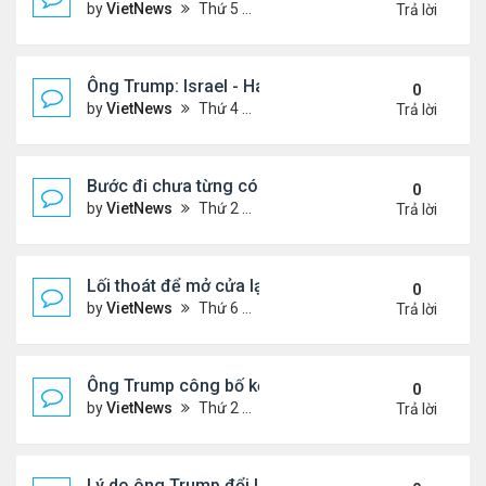
by
VietNews
Thứ 5 Tháng 10 09, 2025 2:23 pm
Trả lời
Ông Trump: Israel - Hamas đạt thỏa thuận hòa bìn
0
by
VietNews
Thứ 4 Tháng 10 08, 2025 5:38 pm
Trả lời
Bước đi chưa từng có của ông Trump khi ký sắc lệ
0
by
VietNews
Thứ 2 Tháng 10 06, 2025 5:17 pm
Trả lời
Lối thoát để mở cửa lại chính phủ Mỹ
0
by
VietNews
Thứ 6 Tháng 10 03, 2025 4:28 pm
Trả lời
Ông Trump công bố kế hoạch chấm dứt chiến sự I
0
by
VietNews
Thứ 2 Tháng 9 29, 2025 4:47 pm
Trả lời
Lý do ông Trump đổi lập trường về lãnh thổ Ukrain