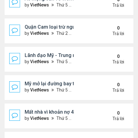
by
VietNews
Thứ 5 Tháng 6 04, 2026 4:49 pm
Trả lời
Quận Cam loại trừ nguy cơ bồn hóa chất phát nổ
0
by
VietNews
Thứ 2 Tháng 5 25, 2026 5:37 pm
Trả lời
Lãnh đạo Mỹ - Trung muốn gì ở nhau khi gặp thượ
0
by
VietNews
Thứ 5 Tháng 5 14, 2026 3:05 pm
Trả lời
Mỹ mở lại đường bay thẳng tới Venezuela sau 7 n
0
by
VietNews
Thứ 5 Tháng 4 30, 2026 4:27 pm
Trả lời
Mất nhà vì khoản nợ 400 USD với ban quản trị khu 
0
by
VietNews
Thứ 5 Tháng 4 23, 2026 4:30 pm
Trả lời