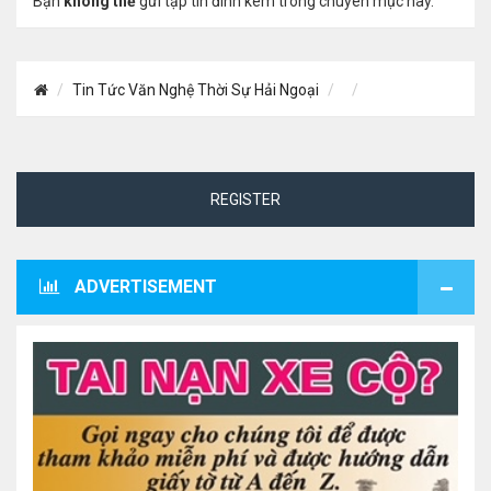
Bạn
không thể
gửi tập tin đính kèm trong chuyên mục này.
Tin Tức Văn Nghệ Thời Sự Hải Ngoại
REGISTER
ADVERTISEMENT