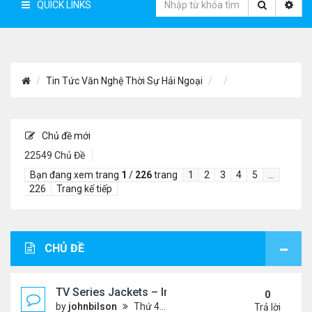
QUICK LINKS
Tin Tức Văn Nghệ Thời Sự Hải Ngoại
Chủ đề mới
22549 Chủ Đề
Bạn đang xem trang
1
/
226
trang
1
2
3
4
5
…
226
Trang kế tiếp
CHỦ ĐỀ
TV Series Jackets – Inspired by Iconic Television
0
by
johnbilson
Thứ 4 Tháng 8 05, 2026 7:51 pm
Trả lời