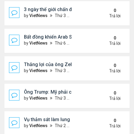
3 ngày thế giới chấn động vì vụ Mỹ bắt Tổng thốn
0
by
VietNews
Thứ 3 Tháng 1 06, 2026 4:43 pm
Trả lời
Bất đồng khiến Arab Saudi và UAE từ đồng minh th
0
by
VietNews
Thứ 6 Tháng 1 02, 2026 5:25 pm
Trả lời
Thắng lợi của ông Zelensky khi hội đàm với ông 
0
by
VietNews
Thứ 3 Tháng 12 30, 2025 4:49 pm
Trả lời
Ông Trump: Mỹ phải có được Greenland
0
by
VietNews
Thứ 3 Tháng 12 23, 2025 3:11 pm
Trả lời
Vụ thảm sát làm lung lay niềm tin với luật kiểm so
0
by
VietNews
Thứ 2 Tháng 12 15, 2025 4:16 pm
Trả lời