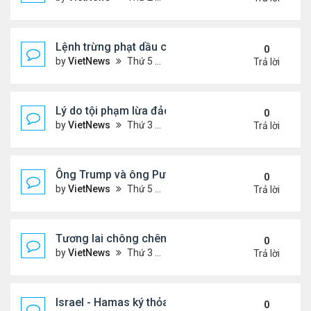
Lệnh trừng phạt dầu của ông Trump có thể giáng
0
by
VietNews
Thứ 5 Tháng 10 23, 2025 5:12 pm
Trả lời
Lý do tội phạm lừa đảo ở Campuchia nhắm đến ng
0
by
VietNews
Thứ 3 Tháng 10 21, 2025 4:40 pm
Trả lời
Ông Trump và ông Putin điện đàm, nhất trí gặp nh
0
by
VietNews
Thứ 5 Tháng 10 16, 2025 5:15 pm
Trả lời
Tương lai chông chênh với Dải Gaza sau lệnh ngừ
0
by
VietNews
Thứ 3 Tháng 10 14, 2025 2:41 pm
Trả lời
Israel - Hamas ký thỏa thuận ngừng bắn
0