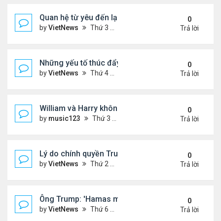
Quan hệ từ yêu đến lạnh nhạt của ông Trump với 
0
by
VietNews
Thứ 3 Tháng 8 05, 2025 4:59 pm
Trả lời
Những yếu tố thúc đẩy Thái Lan - Campuchia ngừ
0
by
VietNews
Thứ 4 Tháng 7 30, 2025 5:43 pm
Trả lời
William và Harry không thừa kế nơi mẹ yên nghỉ!
0
by
music123
Thứ 3 Tháng 7 29, 2025 5:03 pm
Trả lời
Lý do chính quyền Trump khó truy tố ông Obama 't
0
by
VietNews
Thứ 2 Tháng 7 28, 2025 5:24 pm
Trả lời
Ông Trump: 'Hamas muốn chết thay vì ngừng bắn'
0
by
VietNews
Thứ 6 Tháng 7 25, 2025 5:40 pm
Trả lời