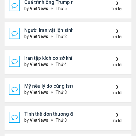
Quá trình ông Trump ra quyết định tấn công Iran
0
by
VietNews
Thứ 5 Tháng 4 09, 2026 5:43 pm
Trả lời
Người Iran vật lộn sinh tồn giữa chiến sự
0
by
VietNews
Thứ 2 Tháng 3 30, 2026 4:55 pm
Trả lời
Iran tập kích cơ sở khí LNG lớn nhất thế giới ở Qata
0
by
VietNews
Thứ 4 Tháng 3 18, 2026 5:56 pm
Trả lời
Mỹ nêu lý do cùng Israel không kích Iran
0
by
VietNews
Thứ 3 Tháng 3 03, 2026 6:39 pm
Trả lời
Tình thế đơn thương độc mã của Iran trước sức ép
0
by
VietNews
Thứ 3 Tháng 2 24, 2026 6:01 pm
Trả lời