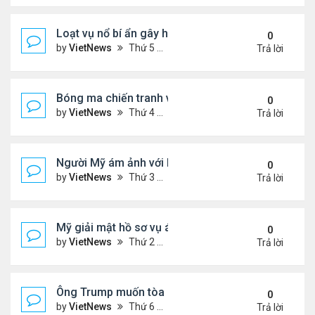
Loạt vụ nổ bí ẩn gây hoang mang ở Iran
0
by
VietNews
Thứ 5 Tháng 7 24, 2025 3:50 pm
Trả lời
Bóng ma chiến tranh với Israel ám ảnh người Iran
0
by
VietNews
Thứ 4 Tháng 7 23, 2025 5:32 pm
Trả lời
Người Mỹ ám ảnh với hồ sơ Epstein
0
by
VietNews
Thứ 3 Tháng 7 22, 2025 5:08 pm
Trả lời
Mỹ giải mật hồ sơ vụ ám sát Martin Luther King Jr.
0
by
VietNews
Thứ 2 Tháng 7 21, 2025 5:36 pm
Trả lời
Ông Trump muốn tòa cho phép công bố hồ sơ về E
0
by
VietNews
Thứ 6 Tháng 7 18, 2025 3:50 pm
Trả lời