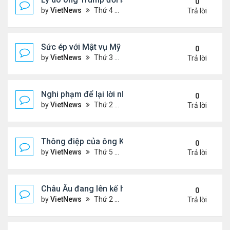
0
by
VietNews
Thứ 4 Tháng 9 24, 2025 4:44 pm
Trả lời
Sức ép với Mật vụ Mỹ khi bảo vệ lễ tưởng niệm Char
0
by
VietNews
Thứ 3 Tháng 9 16, 2025 5:42 pm
Trả lời
Nghi phạm để lại lời nhắn trước khi ám sát Charlie 
0
by
VietNews
Thứ 2 Tháng 9 15, 2025 4:33 pm
Trả lời
Thông điệp của ông Kim Jong-un khi đưa con gái 
0
by
VietNews
Thứ 5 Tháng 9 04, 2025 4:12 pm
Trả lời
Châu Âu đang lên kế hoạch chi tiết về ý tưởng điều
0
by
VietNews
Thứ 2 Tháng 9 01, 2025 3:55 pm
Trả lời