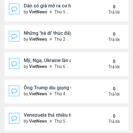
Dân số già mở ra cơ hội hợp tác cho Trung - Hàn
0
by
VietNews
Thứ 5 Tháng 2 19, 2026 6:00 pm
Trả lời
Những 'bà dì' thúc đẩy cơn sốt mua vàng ở Trung
0
by
VietNews
Thứ 2 Tháng 2 09, 2026 4:53 pm
Trả lời
Mỹ, Nga, Ukraine lần đầu họp trực tiếp để bàn kế 
0
by
VietNews
Thứ 6 Tháng 1 23, 2026 4:44 pm
Trả lời
Ông Trump dịu giọng về Greenland
0
by
VietNews
Thứ 4 Tháng 1 14, 2026 5:26 pm
Trả lời
Venezuela thả nhiều tù nhân giữa sức ép từ Mỹ
0
by
VietNews
Thứ 5 Tháng 1 08, 2026 5:39 pm
Trả lời