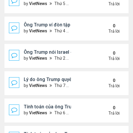
by
VietNews
Thứ 5 Tháng 6 26, 2025 4:33 pm
Trả lời
Ông Trump ví đòn tập kích Iran với vụ ném bom H
0
by
VietNews
Thứ 4 Tháng 6 25, 2025 5:43 pm
Trả lời
Ông Trump nói Israel - Iran đạt thỏa thuận ngừng 
0
by
VietNews
Thứ 2 Tháng 6 23, 2025 5:45 pm
Trả lời
Lý do ông Trump quyết định không kích Iran
0
by
VietNews
Thứ 7 Tháng 6 21, 2025 11:14 pm
Trả lời
Tính toán của ông Trump khi lùi quyết định can thiệ
0
by
VietNews
Thứ 6 Tháng 6 20, 2025 2:44 pm
Trả lời