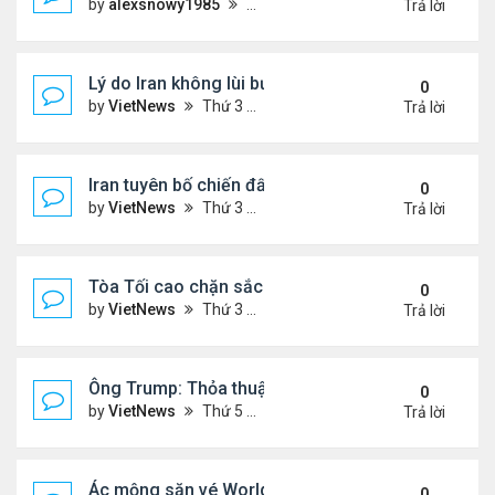
by
alexsnowy1985
Thứ 4 Tháng 8 05, 2026 9:33 am
Trả lời
Lý do Iran không lùi bước trước lời đe dọa của ôn
0
by
VietNews
Thứ 3 Tháng 8 04, 2026 4:32 pm
Trả lời
Iran tuyên bố chiến đấu vì Hormuz tới 'hơi thở cuối
0
by
VietNews
Thứ 3 Tháng 7 14, 2026 4:29 pm
Trả lời
Tòa Tối cao chặn sắc lệnh xóa luật 'sinh ở Mỹ là 
0
by
VietNews
Thứ 3 Tháng 6 30, 2026 5:52 pm
Trả lời
Ông Trump: Thỏa thuận với Iran là chiến thắng ch
0
by
VietNews
Thứ 5 Tháng 6 18, 2026 5:26 pm
Trả lời
Ác mộng săn vé World Cup
0