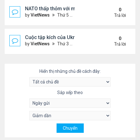
NATO thấp thỏm với mối đe dọa từ drone sát thủ
0
by
VietNews
Thứ 5 Tháng 6 05, 2025 5:51 pm
Trả lời
Cuộc tập kích của Ukraine khó làm suy yếu 'mưa l
0
by
VietNews
Thứ 3 Tháng 6 03, 2025 5:55 pm
Trả lời
Hiển thị những chủ đề cách đây:
Sắp xếp theo