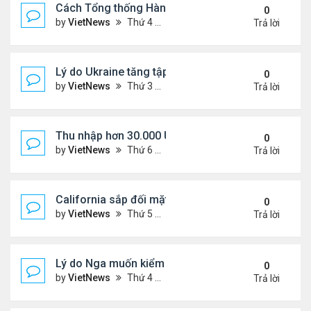
Cách Tổng thống Hàn Quốc dập lửa căng thẳng tr
0
by
VietNews
Thứ 4 Tháng 8 27, 2025 4:57 pm
Trả lời
Lý do Ukraine tăng tập kích hạ tầng dầu mỏ Nga
0
by
VietNews
Thứ 3 Tháng 8 26, 2025 5:25 pm
Trả lời
Thu nhập hơn 30.000 USD mỗi tháng mới đủ trả g
0
by
VietNews
Thứ 6 Tháng 8 22, 2025 3:47 pm
Trả lời
California sắp đối mặt đợt nắng nóng hơn 43 độ C
0
by
VietNews
Thứ 5 Tháng 8 21, 2025 4:58 pm
Trả lời
Lý do Nga muốn kiểm soát toàn bộ vùng Donbass
0
by
VietNews
Thứ 4 Tháng 8 20, 2025 4:44 pm
Trả lời