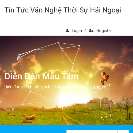
Tin Tức Văn Nghệ Thời Sự Hải Ngoại
Login
/
Register
Diễn Đàn Mẫu Tâm
Diễn đàn sinh hoạt, giải trí, bình luân, học hỏi, chia sẻ, vv.