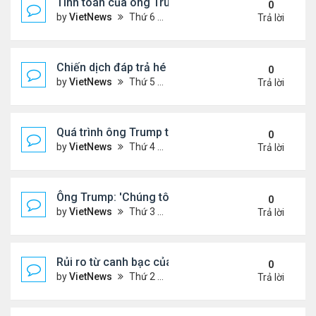
Tính toán của ông Trump khi lùi quyết định can thiệ
0
by
VietNews
Thứ 6 Tháng 6 20, 2025 2:43 pm
Trả lời
Chiến dịch đáp trả hé lộ năng lực tên lửa thực sự c
0
by
VietNews
Thứ 5 Tháng 6 19, 2025 4:25 pm
Trả lời
Quá trình ông Trump thay đổi lập trường về xung đột
0
by
VietNews
Thứ 4 Tháng 6 18, 2025 2:22 pm
Trả lời
Ông Trump: 'Chúng tôi đã kiểm soát hoàn toàn khô
0
by
VietNews
Thứ 3 Tháng 6 17, 2025 5:52 pm
Trả lời
Rủi ro từ canh bạc của Thủ tướng Israel khi tấn cô
0
by
VietNews
Thứ 2 Tháng 6 16, 2025 4:45 pm
Trả lời