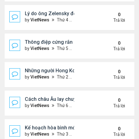
Lý do ông Zelensky đổi lập trường về bầu cử tổng
0
by
VietNews
Thứ 4 Tháng 12 10, 2025 5:48 pm
Trả lời
Thông điệp cứng rắn của ông Putin trong xung độ
0
by
VietNews
Thứ 5 Tháng 12 04, 2025 4:20 pm
Trả lời
Những người Hong Kong trắng tay sau thảm họa 
0
by
VietNews
Thứ 2 Tháng 12 01, 2025 5:49 pm
Trả lời
Cách châu Âu lay chuyển Mỹ về kế hoạch hòa bình
0
by
VietNews
Thứ 6 Tháng 11 28, 2025 4:28 pm
Trả lời
Kế hoạch hòa bình mới thử thách khả năng ứng bi
0
by
VietNews
Thứ 3 Tháng 11 25, 2025 6:48 pm
Trả lời