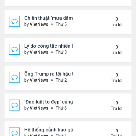
Chiến thuật 'mưa dầm' của châu Âu đẩy ông Trump
0
by
VietNews
Thứ 5 Tháng 7 17, 2025 9:34 am
Trả lời
Lý do công tắc nhiên liệu máy bay nằm ở vị trí dễ t
0
by
VietNews
Thứ 3 Tháng 7 15, 2025 5:56 pm
Trả lời
Ông Trump ra tối hậu thư với Nga
0
by
VietNews
Thứ 2 Tháng 7 14, 2025 12:49 pm
Trả lời
'Đạo luật to đẹp' củng cố quyền lực của ông Tru
0
by
VietNews
Thứ 6 Tháng 7 11, 2025 8:45 am
Trả lời
Hệ thống cảnh báo gây tranh cãi trong thảm kịch l
0