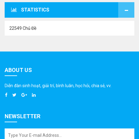
STATISTICS
22549 Chủ Đề
ABOUT US
Diễn đàn sinh hoạt, giải trí, bình luân, học hỏi, chia sẻ, vv.
NEWSLETTER