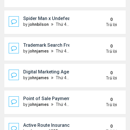
Spider Man x Undefeated FW26 Varsity Jacket – E
0
by
johnbilson
Thứ 4 Tháng 8 05, 2026 7:44 pm
Trả lời
Trademark Search Free – Is It Worth Doing Before 
0
by
johnjames
Thứ 4 Tháng 8 05, 2026 1:03 pm
Trả lời
Digital Marketing Agency NYC | Strategic Online 
0
by
johnjames
Thứ 4 Tháng 8 05, 2026 12:38 pm
Trả lời
Point of Sale Payment Processing: Why Busines
0
by
johnjames
Thứ 4 Tháng 8 05, 2026 12:20 pm
Trả lời
Active Route Insurance
0