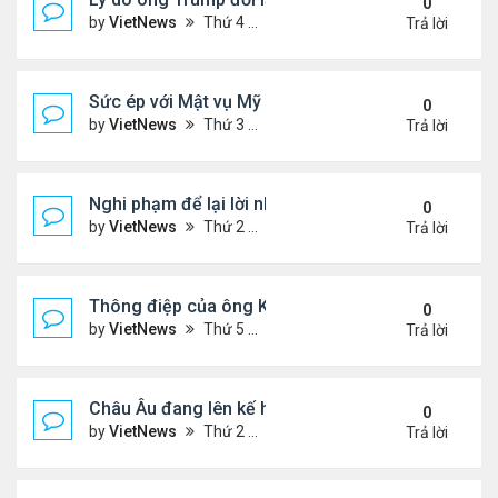
0
by
VietNews
Thứ 4 Tháng 9 24, 2025 4:44 pm
Trả lời
Sức ép với Mật vụ Mỹ khi bảo vệ lễ tưởng niệm Char
0
by
VietNews
Thứ 3 Tháng 9 16, 2025 5:42 pm
Trả lời
Nghi phạm để lại lời nhắn trước khi ám sát Charlie 
0
by
VietNews
Thứ 2 Tháng 9 15, 2025 4:33 pm
Trả lời
Thông điệp của ông Kim Jong-un khi đưa con gái 
0
by
VietNews
Thứ 5 Tháng 9 04, 2025 4:12 pm
Trả lời
Châu Âu đang lên kế hoạch chi tiết về ý tưởng điều
0
by
VietNews
Thứ 2 Tháng 9 01, 2025 3:55 pm
Trả lời