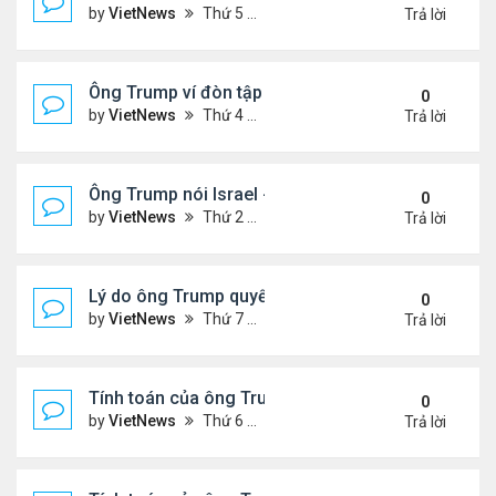
by
VietNews
Thứ 5 Tháng 6 26, 2025 4:33 pm
Trả lời
Ông Trump ví đòn tập kích Iran với vụ ném bom H
0
by
VietNews
Thứ 4 Tháng 6 25, 2025 5:43 pm
Trả lời
Ông Trump nói Israel - Iran đạt thỏa thuận ngừng 
0
by
VietNews
Thứ 2 Tháng 6 23, 2025 5:45 pm
Trả lời
Lý do ông Trump quyết định không kích Iran
0
by
VietNews
Thứ 7 Tháng 6 21, 2025 11:14 pm
Trả lời
Tính toán của ông Trump khi lùi quyết định can thiệ
0
by
VietNews
Thứ 6 Tháng 6 20, 2025 2:44 pm
Trả lời