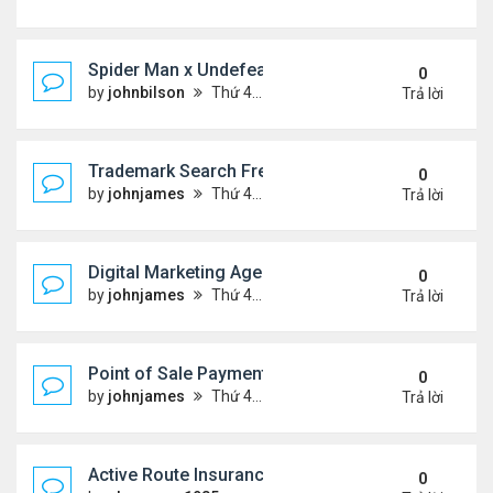
Spider Man x Undefeated FW26 Varsity Jacket – E
0
by
johnbilson
Thứ 4 Tháng 8 05, 2026 7:44 pm
Trả lời
Trademark Search Free – Is It Worth Doing Before 
0
by
johnjames
Thứ 4 Tháng 8 05, 2026 1:03 pm
Trả lời
Digital Marketing Agency NYC | Strategic Online 
0
by
johnjames
Thứ 4 Tháng 8 05, 2026 12:38 pm
Trả lời
Point of Sale Payment Processing: Why Busines
0
by
johnjames
Thứ 4 Tháng 8 05, 2026 12:20 pm
Trả lời
Active Route Insurance
0