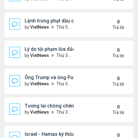
Lệnh trừng phạt dầu của ông Trump có thể giáng
0
by
VietNews
Thứ 5 Tháng 10 23, 2025 5:12 pm
Trả lời
Lý do tội phạm lừa đảo ở Campuchia nhắm đến ng
0
by
VietNews
Thứ 3 Tháng 10 21, 2025 4:40 pm
Trả lời
Ông Trump và ông Putin điện đàm, nhất trí gặp nh
0
by
VietNews
Thứ 5 Tháng 10 16, 2025 5:15 pm
Trả lời
Tương lai chông chênh với Dải Gaza sau lệnh ngừ
0
by
VietNews
Thứ 3 Tháng 10 14, 2025 2:41 pm
Trả lời
Israel - Hamas ký thỏa thuận ngừng bắn
0