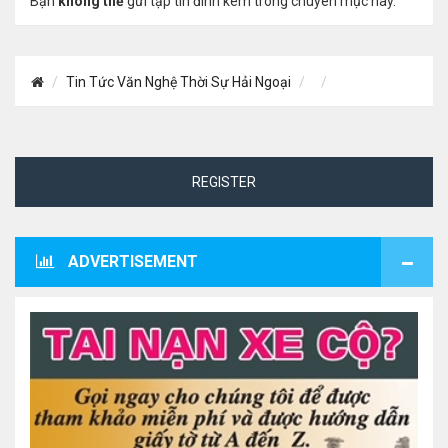
Bạn
không thể
gửi tập tin đính kèm trong chuyên mục này.
Tin Tức Văn Nghệ Thời Sự Hải Ngoại
REGISTER
ADVERTISEMENT