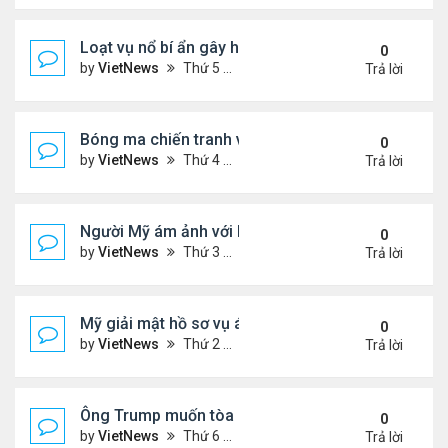
Loạt vụ nổ bí ẩn gây hoang mang ở Iran
0
by
VietNews
Thứ 5 Tháng 7 24, 2025 3:50 pm
Trả lời
Bóng ma chiến tranh với Israel ám ảnh người Iran
0
by
VietNews
Thứ 4 Tháng 7 23, 2025 5:32 pm
Trả lời
Người Mỹ ám ảnh với hồ sơ Epstein
0
by
VietNews
Thứ 3 Tháng 7 22, 2025 5:08 pm
Trả lời
Mỹ giải mật hồ sơ vụ ám sát Martin Luther King Jr.
0
by
VietNews
Thứ 2 Tháng 7 21, 2025 5:36 pm
Trả lời
Ông Trump muốn tòa cho phép công bố hồ sơ về E
0
by
VietNews
Thứ 6 Tháng 7 18, 2025 3:50 pm
Trả lời