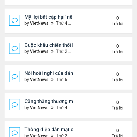
Mỹ 'lợi bất cập hại' nếu can thiệp quân sự vào Ven
0
by
VietNews
Thứ 4 Tháng 11 19, 2025 4:49 pm
Trả lời
Cuộc khẩu chiến thổi bùng căng thẳng Trung - Nhậ
0
by
VietNews
Thứ 2 Tháng 11 17, 2025 9:39 am
Trả lời
Nỗi hoài nghi của đảng Cộng hòa sau loạt thất bại
0
by
VietNews
Thứ 6 Tháng 11 07, 2025 4:39 pm
Trả lời
Căng thẳng thương mại sẽ đốt nóng cuộc gặp ông
0
by
VietNews
Thứ 4 Tháng 10 29, 2025 5:40 pm
Trả lời
Thông điệp dằn mặt của Washington khi điều siêu 
0
by
VietNews
Thứ 2 Tháng 10 27, 2025 5:06 pm
Trả lời