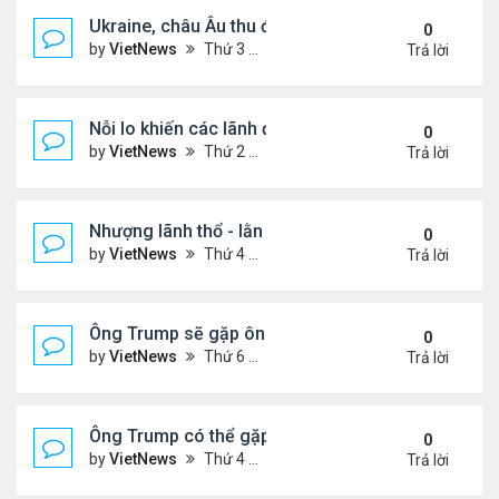
Ukraine, châu Âu thu được gì từ cuộc họp với Tổn
0
by
VietNews
Thứ 3 Tháng 8 19, 2025 4:34 pm
Trả lời
Nỗi lo khiến các lãnh đạo châu Âu tới Washingto
0
by
VietNews
Thứ 2 Tháng 8 18, 2025 4:12 pm
Trả lời
Nhượng lãnh thổ - lằn ranh đỏ của Ukraine khi đà
0
by
VietNews
Thứ 4 Tháng 8 13, 2025 5:23 pm
Trả lời
Ông Trump sẽ gặp ông Putin tại Alaska vào tuần s
0
by
VietNews
Thứ 6 Tháng 8 08, 2025 5:03 pm
Trả lời
Ông Trump có thể gặp ông Putin vào tuần tới
0
by
VietNews
Thứ 4 Tháng 8 06, 2025 4:29 pm
Trả lời