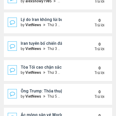
by
alexsnowy1985
Thứ 4 Tháng 8 05, 2026 9:33 am
Trả lời
Lý do Iran không lùi bước trước lời đe dọa của ôn
0
by
VietNews
Thứ 3 Tháng 8 04, 2026 4:32 pm
Trả lời
Iran tuyên bố chiến đấu vì Hormuz tới 'hơi thở cuối
0
by
VietNews
Thứ 3 Tháng 7 14, 2026 4:29 pm
Trả lời
Tòa Tối cao chặn sắc lệnh xóa luật 'sinh ở Mỹ là 
0
by
VietNews
Thứ 3 Tháng 6 30, 2026 5:52 pm
Trả lời
Ông Trump: Thỏa thuận với Iran là chiến thắng ch
0
by
VietNews
Thứ 5 Tháng 6 18, 2026 5:26 pm
Trả lời
Ác mộng săn vé World Cup
0