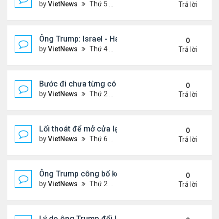
by
VietNews
Thứ 5 Tháng 10 09, 2025 2:23 pm
Trả lời
Ông Trump: Israel - Hamas đạt thỏa thuận hòa bìn
0
by
VietNews
Thứ 4 Tháng 10 08, 2025 5:38 pm
Trả lời
Bước đi chưa từng có của ông Trump khi ký sắc lệ
0
by
VietNews
Thứ 2 Tháng 10 06, 2025 5:17 pm
Trả lời
Lối thoát để mở cửa lại chính phủ Mỹ
0
by
VietNews
Thứ 6 Tháng 10 03, 2025 4:28 pm
Trả lời
Ông Trump công bố kế hoạch chấm dứt chiến sự I
0
by
VietNews
Thứ 2 Tháng 9 29, 2025 4:47 pm
Trả lời
Lý do ông Trump đổi lập trường về lãnh thổ Ukrain