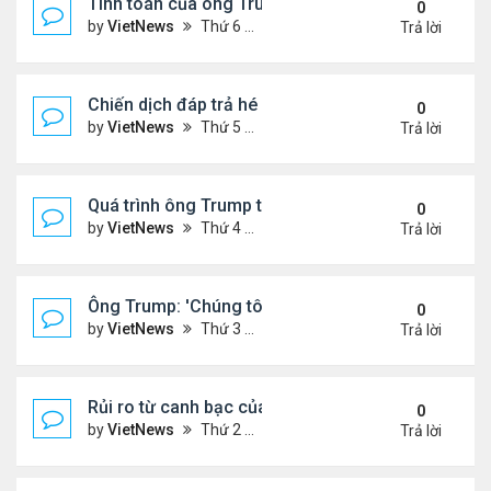
Tính toán của ông Trump khi lùi quyết định can thiệ
0
by
VietNews
Thứ 6 Tháng 6 20, 2025 2:43 pm
Trả lời
Chiến dịch đáp trả hé lộ năng lực tên lửa thực sự c
0
by
VietNews
Thứ 5 Tháng 6 19, 2025 4:25 pm
Trả lời
Quá trình ông Trump thay đổi lập trường về xung đột
0
by
VietNews
Thứ 4 Tháng 6 18, 2025 2:22 pm
Trả lời
Ông Trump: 'Chúng tôi đã kiểm soát hoàn toàn khô
0
by
VietNews
Thứ 3 Tháng 6 17, 2025 5:52 pm
Trả lời
Rủi ro từ canh bạc của Thủ tướng Israel khi tấn cô
0
by
VietNews
Thứ 2 Tháng 6 16, 2025 4:45 pm
Trả lời