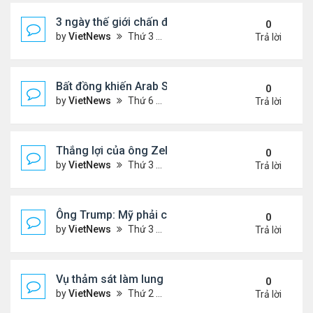
3 ngày thế giới chấn động vì vụ Mỹ bắt Tổng thốn
0
by
VietNews
Thứ 3 Tháng 1 06, 2026 4:43 pm
Trả lời
Bất đồng khiến Arab Saudi và UAE từ đồng minh th
0
by
VietNews
Thứ 6 Tháng 1 02, 2026 5:25 pm
Trả lời
Thắng lợi của ông Zelensky khi hội đàm với ông 
0
by
VietNews
Thứ 3 Tháng 12 30, 2025 4:49 pm
Trả lời
Ông Trump: Mỹ phải có được Greenland
0
by
VietNews
Thứ 3 Tháng 12 23, 2025 3:11 pm
Trả lời
Vụ thảm sát làm lung lay niềm tin với luật kiểm so
0
by
VietNews
Thứ 2 Tháng 12 15, 2025 4:16 pm
Trả lời