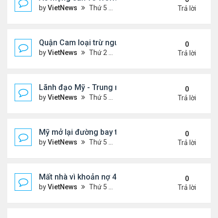
by
VietNews
Thứ 5 Tháng 6 04, 2026 4:49 pm
Trả lời
Quận Cam loại trừ nguy cơ bồn hóa chất phát nổ
0
by
VietNews
Thứ 2 Tháng 5 25, 2026 5:37 pm
Trả lời
Lãnh đạo Mỹ - Trung muốn gì ở nhau khi gặp thượ
0
by
VietNews
Thứ 5 Tháng 5 14, 2026 3:05 pm
Trả lời
Mỹ mở lại đường bay thẳng tới Venezuela sau 7 n
0
by
VietNews
Thứ 5 Tháng 4 30, 2026 4:27 pm
Trả lời
Mất nhà vì khoản nợ 400 USD với ban quản trị khu 
0
by
VietNews
Thứ 5 Tháng 4 23, 2026 4:30 pm
Trả lời