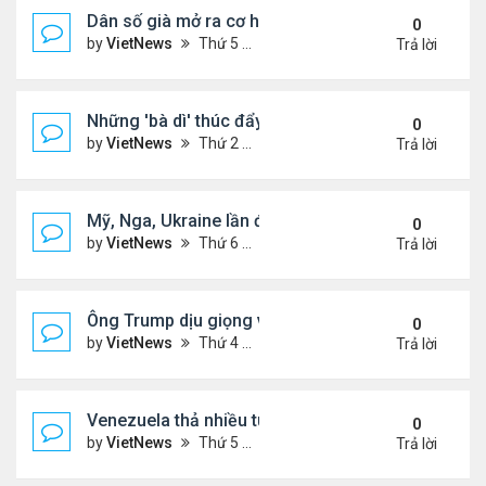
Dân số già mở ra cơ hội hợp tác cho Trung - Hàn
0
by
VietNews
Thứ 5 Tháng 2 19, 2026 6:00 pm
Trả lời
Những 'bà dì' thúc đẩy cơn sốt mua vàng ở Trung
0
by
VietNews
Thứ 2 Tháng 2 09, 2026 4:53 pm
Trả lời
Mỹ, Nga, Ukraine lần đầu họp trực tiếp để bàn kế 
0
by
VietNews
Thứ 6 Tháng 1 23, 2026 4:44 pm
Trả lời
Ông Trump dịu giọng về Greenland
0
by
VietNews
Thứ 4 Tháng 1 14, 2026 5:26 pm
Trả lời
Venezuela thả nhiều tù nhân giữa sức ép từ Mỹ
0
by
VietNews
Thứ 5 Tháng 1 08, 2026 5:39 pm
Trả lời