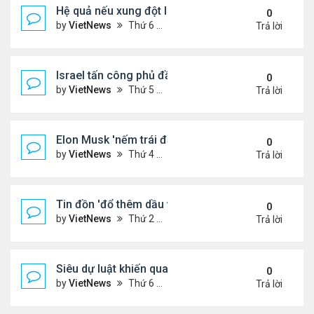
Hệ quả nếu xung đột Israel - Iran lan rộng
0
by
VietNews
Thứ 6 Tháng 6 13, 2025 5:24 pm
Trả lời
Israel tấn công phủ đầu Iran
0
by
VietNews
Thứ 5 Tháng 6 12, 2025 5:28 pm
Trả lời
Elon Musk 'nếm trái đắng' khi rạn nứt với ông Tru
0
by
VietNews
Thứ 4 Tháng 6 11, 2025 5:53 pm
Trả lời
Tin đồn 'đổ thêm dầu vào lửa' biểu tình ở Los Ang
0
by
VietNews
Thứ 2 Tháng 6 09, 2025 5:54 pm
Trả lời
Siêu dự luật khiến quan hệ Trump - Musk tan vỡ
0
by
VietNews
Thứ 6 Tháng 6 06, 2025 4:57 pm
Trả lời