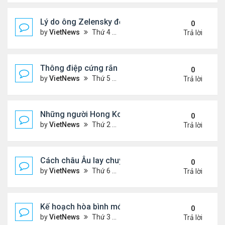
Lý do ông Zelensky đổi lập trường về bầu cử tổng
0
by
VietNews
Thứ 4 Tháng 12 10, 2025 5:48 pm
Trả lời
Thông điệp cứng rắn của ông Putin trong xung độ
0
by
VietNews
Thứ 5 Tháng 12 04, 2025 4:20 pm
Trả lời
Những người Hong Kong trắng tay sau thảm họa 
0
by
VietNews
Thứ 2 Tháng 12 01, 2025 5:49 pm
Trả lời
Cách châu Âu lay chuyển Mỹ về kế hoạch hòa bình
0
by
VietNews
Thứ 6 Tháng 11 28, 2025 4:28 pm
Trả lời
Kế hoạch hòa bình mới thử thách khả năng ứng bi
0
by
VietNews
Thứ 3 Tháng 11 25, 2025 6:48 pm
Trả lời