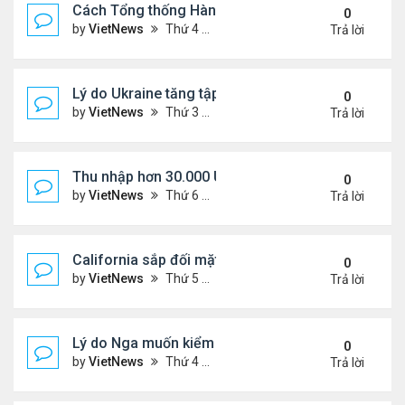
Cách Tổng thống Hàn Quốc dập lửa căng thẳng tr
0
by
VietNews
Thứ 4 Tháng 8 27, 2025 4:57 pm
Trả lời
Lý do Ukraine tăng tập kích hạ tầng dầu mỏ Nga
0
by
VietNews
Thứ 3 Tháng 8 26, 2025 5:25 pm
Trả lời
Thu nhập hơn 30.000 USD mỗi tháng mới đủ trả g
0
by
VietNews
Thứ 6 Tháng 8 22, 2025 3:47 pm
Trả lời
California sắp đối mặt đợt nắng nóng hơn 43 độ C
0
by
VietNews
Thứ 5 Tháng 8 21, 2025 4:58 pm
Trả lời
Lý do Nga muốn kiểm soát toàn bộ vùng Donbass
0
by
VietNews
Thứ 4 Tháng 8 20, 2025 4:44 pm
Trả lời