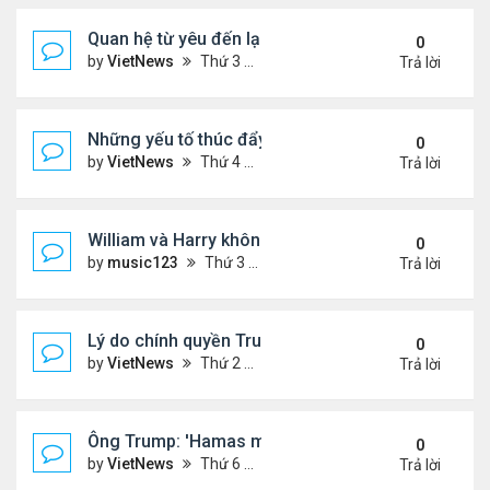
Quan hệ từ yêu đến lạnh nhạt của ông Trump với 
0
by
VietNews
Thứ 3 Tháng 8 05, 2025 4:59 pm
Trả lời
Những yếu tố thúc đẩy Thái Lan - Campuchia ngừ
0
by
VietNews
Thứ 4 Tháng 7 30, 2025 5:43 pm
Trả lời
William và Harry không thừa kế nơi mẹ yên nghỉ!
0
by
music123
Thứ 3 Tháng 7 29, 2025 5:03 pm
Trả lời
Lý do chính quyền Trump khó truy tố ông Obama 't
0
by
VietNews
Thứ 2 Tháng 7 28, 2025 5:24 pm
Trả lời
Ông Trump: 'Hamas muốn chết thay vì ngừng bắn'
0
by
VietNews
Thứ 6 Tháng 7 25, 2025 5:40 pm
Trả lời