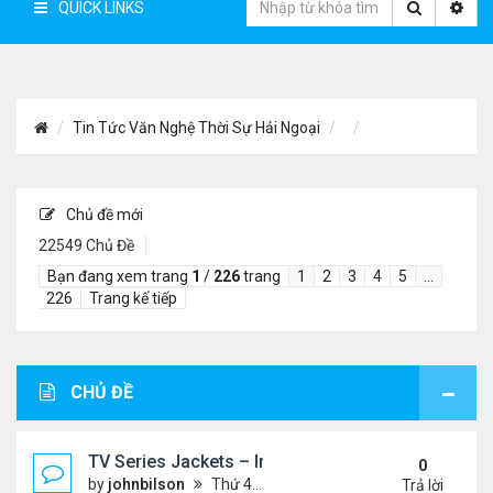
QUICK LINKS
Tin Tức Văn Nghệ Thời Sự Hải Ngoại
Chủ đề mới
22549 Chủ Đề
Bạn đang xem trang
1
/
226
trang
1
2
3
4
5
…
226
Trang kế tiếp
CHỦ ĐỀ
TV Series Jackets – Inspired by Iconic Television
0
by
johnbilson
Thứ 4 Tháng 8 05, 2026 7:51 pm
Trả lời