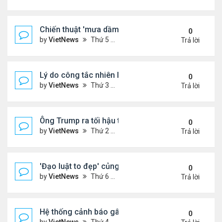
Chiến thuật 'mưa dầm' của châu Âu đẩy ông Trump
0
by
VietNews
Thứ 5 Tháng 7 17, 2025 9:34 am
Trả lời
Lý do công tắc nhiên liệu máy bay nằm ở vị trí dễ t
0
by
VietNews
Thứ 3 Tháng 7 15, 2025 5:56 pm
Trả lời
Ông Trump ra tối hậu thư với Nga
0
by
VietNews
Thứ 2 Tháng 7 14, 2025 12:49 pm
Trả lời
'Đạo luật to đẹp' củng cố quyền lực của ông Tru
0
by
VietNews
Thứ 6 Tháng 7 11, 2025 8:45 am
Trả lời
Hệ thống cảnh báo gây tranh cãi trong thảm kịch l
0