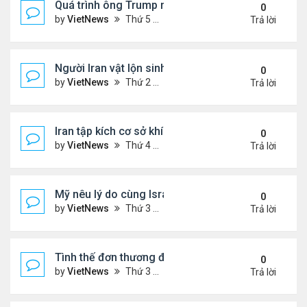
Quá trình ông Trump ra quyết định tấn công Iran
0
by
VietNews
Thứ 5 Tháng 4 09, 2026 5:43 pm
Trả lời
Người Iran vật lộn sinh tồn giữa chiến sự
0
by
VietNews
Thứ 2 Tháng 3 30, 2026 4:55 pm
Trả lời
Iran tập kích cơ sở khí LNG lớn nhất thế giới ở Qata
0
by
VietNews
Thứ 4 Tháng 3 18, 2026 5:56 pm
Trả lời
Mỹ nêu lý do cùng Israel không kích Iran
0
by
VietNews
Thứ 3 Tháng 3 03, 2026 6:39 pm
Trả lời
Tình thế đơn thương độc mã của Iran trước sức ép
0
by
VietNews
Thứ 3 Tháng 2 24, 2026 6:01 pm
Trả lời