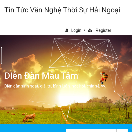
Tin Tức Văn Nghệ Thời Sự Hải Ngoại
Login
/
Register
Diễn Đàn Mẫu Tâm
Diễn đàn sinh hoạt, giải trí, bình luân, học hỏi, chia sẻ, vv.