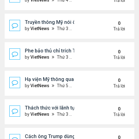
by
VietNews
Thứ 4 Tháng 7 09, 2025 5:42 pm
Trả lời
Truyền thông Mỹ nói ông Trump muốn chuyển 10 tê
0
by
VietNews
Thứ 3 Tháng 7 08, 2025 5:14 pm
Trả lời
Phe bảo thủ chỉ trích Tổng thống Iran 'mềm mỏng'
0
by
VietNews
Thứ 3 Tháng 7 08, 2025 8:27 am
Trả lời
Hạ viện Mỹ thông qua 'dự luật to đẹp'
0
by
VietNews
Thứ 5 Tháng 7 03, 2025 4:26 pm
Trả lời
Thách thức với lãnh tụ tối cao Iran hậu xung đột
0
by
VietNews
Thứ 3 Tháng 7 01, 2025 8:46 am
Trả lời
Cách ông Trump dùng mạng xã hội để dập lửa xung 
0