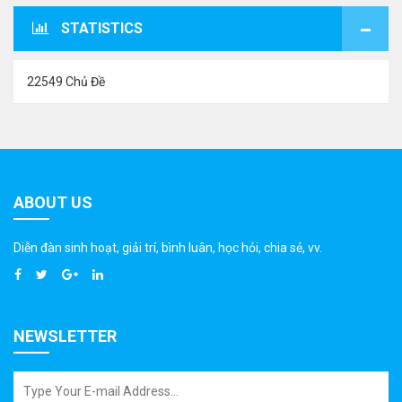
STATISTICS
22549 Chủ Đề
ABOUT US
Diễn đàn sinh hoạt, giải trí, bình luân, học hỏi, chia sẻ, vv.
NEWSLETTER