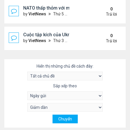
NATO thấp thỏm với mối đe dọa từ drone sát thủ
0
by
VietNews
Thứ 5 Tháng 6 05, 2025 5:51 pm
Trả lời
Cuộc tập kích của Ukraine khó làm suy yếu 'mưa l
0
by
VietNews
Thứ 3 Tháng 6 03, 2025 5:55 pm
Trả lời
Hiển thị những chủ đề cách đây:
Sắp xếp theo