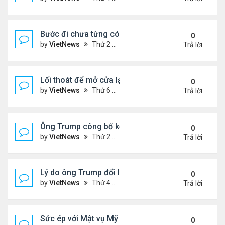
Bước đi chưa từng có của ông Trump khi ký sắc lệ
0
by
VietNews
Thứ 2 Tháng 10 06, 2025 5:17 pm
Trả lời
Lối thoát để mở cửa lại chính phủ Mỹ
0
by
VietNews
Thứ 6 Tháng 10 03, 2025 4:28 pm
Trả lời
Ông Trump công bố kế hoạch chấm dứt chiến sự I
0
by
VietNews
Thứ 2 Tháng 9 29, 2025 4:47 pm
Trả lời
Lý do ông Trump đổi lập trường về lãnh thổ Ukrain
0
by
VietNews
Thứ 4 Tháng 9 24, 2025 4:44 pm
Trả lời
Sức ép với Mật vụ Mỹ khi bảo vệ lễ tưởng niệm Char
0