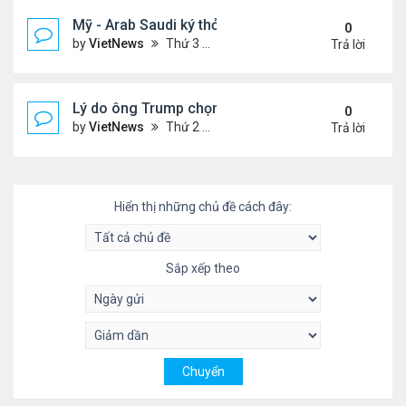
Mỹ - Arab Saudi ký thỏa thuận vũ khí 142 tỷ USD
0
by
VietNews
Thứ 3 Tháng 5 13, 2025 3:19 pm
Trả lời
Lý do ông Trump chọn vùng Vịnh làm nơi đầu tiên
0
by
VietNews
Thứ 2 Tháng 5 12, 2025 4:00 pm
Trả lời
Hiển thị những chủ đề cách đây:
Sắp xếp theo