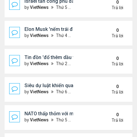
Israel tấn công phủ đầu Iran
0
by
VietNews
Thứ 5 Tháng 6 12, 2025 5:28 pm
Trả lời
Elon Musk 'nếm trái đắng' khi rạn nứt với ông Tru
0
by
VietNews
Thứ 4 Tháng 6 11, 2025 5:53 pm
Trả lời
Tin đồn 'đổ thêm dầu vào lửa' biểu tình ở Los Ang
0
by
VietNews
Thứ 2 Tháng 6 09, 2025 5:54 pm
Trả lời
Siêu dự luật khiến quan hệ Trump - Musk tan vỡ
0
by
VietNews
Thứ 6 Tháng 6 06, 2025 4:57 pm
Trả lời
NATO thấp thỏm với mối đe dọa từ drone sát thủ
0
by
VietNews
Thứ 5 Tháng 6 05, 2025 5:51 pm
Trả lời