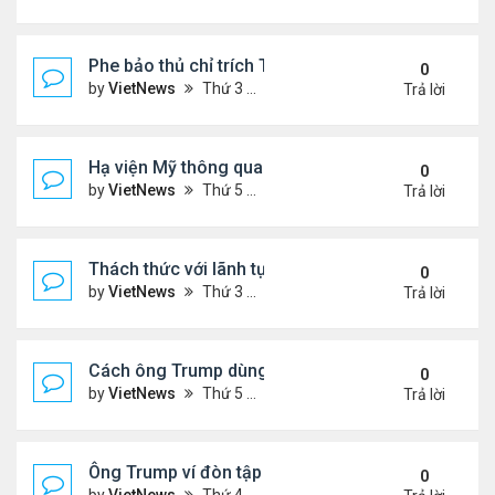
Phe bảo thủ chỉ trích Tổng thống Iran 'mềm mỏng'
0
by
VietNews
Thứ 3 Tháng 7 08, 2025 8:27 am
Trả lời
Hạ viện Mỹ thông qua 'dự luật to đẹp'
0
by
VietNews
Thứ 5 Tháng 7 03, 2025 4:26 pm
Trả lời
Thách thức với lãnh tụ tối cao Iran hậu xung đột
0
by
VietNews
Thứ 3 Tháng 7 01, 2025 8:46 am
Trả lời
Cách ông Trump dùng mạng xã hội để dập lửa xung 
0
by
VietNews
Thứ 5 Tháng 6 26, 2025 4:33 pm
Trả lời
Ông Trump ví đòn tập kích Iran với vụ ném bom H
0