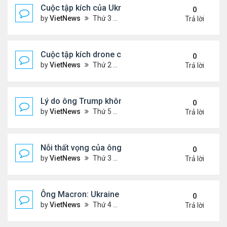
Cuộc tập kích của Ukraine khó làm suy yếu 'mưa l
0
by
VietNews
Thứ 3 Tháng 6 03, 2025 5:55 pm
Trả lời
Cuộc tập kích drone có thể thay đổi quy tắc chiến 
0
by
VietNews
Thứ 2 Tháng 6 02, 2025 5:41 pm
Trả lời
Lý do ông Trump không muốn áp lệnh trừng phạt 
0
by
VietNews
Thứ 5 Tháng 5 29, 2025 8:32 am
Trả lời
Nỗi thất vọng của ông Trump với nỗ lực chấm dứt 
0
by
VietNews
Thứ 3 Tháng 5 27, 2025 6:13 pm
Trả lời
Ông Macron: Ukraine biết không thể giành lại toàn
0
by
VietNews
Thứ 4 Tháng 5 14, 2025 3:54 pm
Trả lời