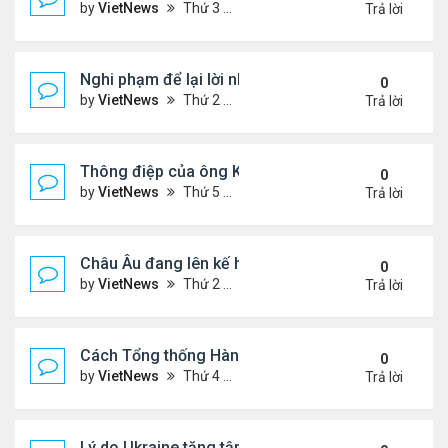
by
VietNews
Thứ 3 Tháng 9 16, 2025 5:42 pm
Trả lời
Nghi phạm để lại lời nhắn trước khi ám sát Charlie 
0
by
VietNews
Thứ 2 Tháng 9 15, 2025 4:33 pm
Trả lời
Thông điệp của ông Kim Jong-un khi đưa con gái 
0
by
VietNews
Thứ 5 Tháng 9 04, 2025 4:12 pm
Trả lời
Châu Âu đang lên kế hoạch chi tiết về ý tưởng điều
0
by
VietNews
Thứ 2 Tháng 9 01, 2025 3:55 pm
Trả lời
Cách Tổng thống Hàn Quốc dập lửa căng thẳng tr
0
by
VietNews
Thứ 4 Tháng 8 27, 2025 4:57 pm
Trả lời
Lý do Ukraine tăng tập kích hạ tầng dầu mỏ Nga