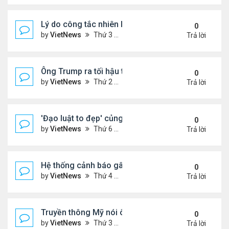
Lý do công tắc nhiên liệu máy bay nằm ở vị trí dễ t
0
by
VietNews
Thứ 3 Tháng 7 15, 2025 5:56 pm
Trả lời
Ông Trump ra tối hậu thư với Nga
0
by
VietNews
Thứ 2 Tháng 7 14, 2025 12:49 pm
Trả lời
'Đạo luật to đẹp' củng cố quyền lực của ông Tru
0
by
VietNews
Thứ 6 Tháng 7 11, 2025 8:45 am
Trả lời
Hệ thống cảnh báo gây tranh cãi trong thảm kịch l
0
by
VietNews
Thứ 4 Tháng 7 09, 2025 5:42 pm
Trả lời
Truyền thông Mỹ nói ông Trump muốn chuyển 10 tê
0
by
VietNews
Thứ 3 Tháng 7 08, 2025 5:14 pm
Trả lời