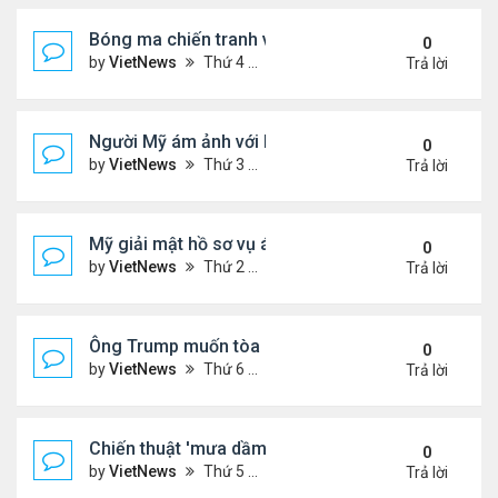
Bóng ma chiến tranh với Israel ám ảnh người Iran
0
by
VietNews
Thứ 4 Tháng 7 23, 2025 5:32 pm
Trả lời
Người Mỹ ám ảnh với hồ sơ Epstein
0
by
VietNews
Thứ 3 Tháng 7 22, 2025 5:08 pm
Trả lời
Mỹ giải mật hồ sơ vụ ám sát Martin Luther King Jr.
0
by
VietNews
Thứ 2 Tháng 7 21, 2025 5:36 pm
Trả lời
Ông Trump muốn tòa cho phép công bố hồ sơ về E
0
by
VietNews
Thứ 6 Tháng 7 18, 2025 3:50 pm
Trả lời
Chiến thuật 'mưa dầm' của châu Âu đẩy ông Trump
0
by
VietNews
Thứ 5 Tháng 7 17, 2025 9:34 am
Trả lời