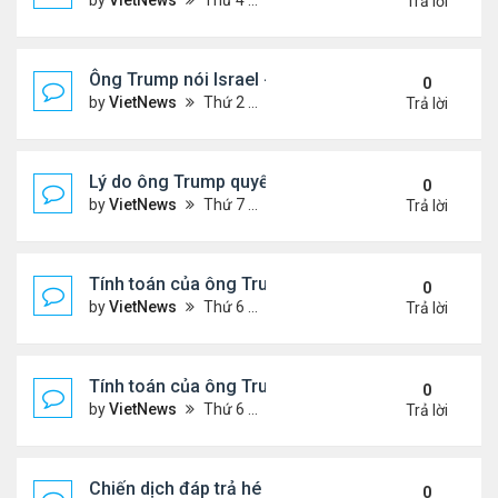
by
VietNews
Thứ 4 Tháng 6 25, 2025 5:43 pm
Trả lời
Ông Trump nói Israel - Iran đạt thỏa thuận ngừng 
0
by
VietNews
Thứ 2 Tháng 6 23, 2025 5:45 pm
Trả lời
Lý do ông Trump quyết định không kích Iran
0
by
VietNews
Thứ 7 Tháng 6 21, 2025 11:14 pm
Trả lời
Tính toán của ông Trump khi lùi quyết định can thiệ
0
by
VietNews
Thứ 6 Tháng 6 20, 2025 2:44 pm
Trả lời
Tính toán của ông Trump khi lùi quyết định can thiệ
0
by
VietNews
Thứ 6 Tháng 6 20, 2025 2:43 pm
Trả lời
Chiến dịch đáp trả hé lộ năng lực tên lửa thực sự c
0