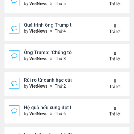
by
VietNews
Thứ 5 Tháng 6 19, 2025 4:25 pm
Trả lời
Quá trình ông Trump thay đổi lập trường về xung đột
0
by
VietNews
Thứ 4 Tháng 6 18, 2025 2:22 pm
Trả lời
Ông Trump: 'Chúng tôi đã kiểm soát hoàn toàn khô
0
by
VietNews
Thứ 3 Tháng 6 17, 2025 5:52 pm
Trả lời
Rủi ro từ canh bạc của Thủ tướng Israel khi tấn cô
0
by
VietNews
Thứ 2 Tháng 6 16, 2025 4:45 pm
Trả lời
Hệ quả nếu xung đột Israel - Iran lan rộng
0
by
VietNews
Thứ 6 Tháng 6 13, 2025 5:24 pm
Trả lời