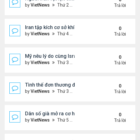
by
VietNews
Thứ 2 Tháng 3 30, 2026 4:55 pm
Trả lời
Iran tập kích cơ sở khí LNG lớn nhất thế giới ở Qata
0
by
VietNews
Thứ 4 Tháng 3 18, 2026 5:56 pm
Trả lời
Mỹ nêu lý do cùng Israel không kích Iran
0
by
VietNews
Thứ 3 Tháng 3 03, 2026 6:39 pm
Trả lời
Tình thế đơn thương độc mã của Iran trước sức ép
0
by
VietNews
Thứ 3 Tháng 2 24, 2026 6:01 pm
Trả lời
Dân số già mở ra cơ hội hợp tác cho Trung - Hàn
0
by
VietNews
Thứ 5 Tháng 2 19, 2026 6:00 pm
Trả lời