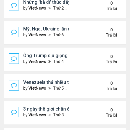
Những 'bà dì' thúc đẩy cơn sốt mua vàng ở Trung
0
by
VietNews
Thứ 2 Tháng 2 09, 2026 4:53 pm
Trả lời
Mỹ, Nga, Ukraine lần đầu họp trực tiếp để bàn kế 
0
by
VietNews
Thứ 6 Tháng 1 23, 2026 4:44 pm
Trả lời
Ông Trump dịu giọng về Greenland
0
by
VietNews
Thứ 4 Tháng 1 14, 2026 5:26 pm
Trả lời
Venezuela thả nhiều tù nhân giữa sức ép từ Mỹ
0
by
VietNews
Thứ 5 Tháng 1 08, 2026 5:39 pm
Trả lời
3 ngày thế giới chấn động vì vụ Mỹ bắt Tổng thốn
0
by
VietNews
Thứ 3 Tháng 1 06, 2026 4:43 pm
Trả lời