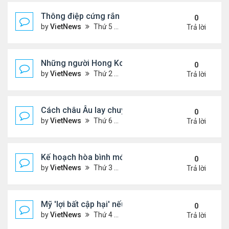
Thông điệp cứng rắn của ông Putin trong xung độ
0
by
VietNews
Thứ 5 Tháng 12 04, 2025 4:20 pm
Trả lời
Những người Hong Kong trắng tay sau thảm họa 
0
by
VietNews
Thứ 2 Tháng 12 01, 2025 5:49 pm
Trả lời
Cách châu Âu lay chuyển Mỹ về kế hoạch hòa bình
0
by
VietNews
Thứ 6 Tháng 11 28, 2025 4:28 pm
Trả lời
Kế hoạch hòa bình mới thử thách khả năng ứng bi
0
by
VietNews
Thứ 3 Tháng 11 25, 2025 6:48 pm
Trả lời
Mỹ 'lợi bất cập hại' nếu can thiệp quân sự vào Ven
0
by
VietNews
Thứ 4 Tháng 11 19, 2025 4:49 pm
Trả lời