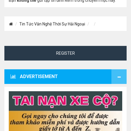
Bạn
không thể
gửi tập tin đính kèm trong chuyên mục này.
Tin Tức Văn Nghệ Thời Sự Hải Ngoại
REGISTER
ADVERTISEMENT