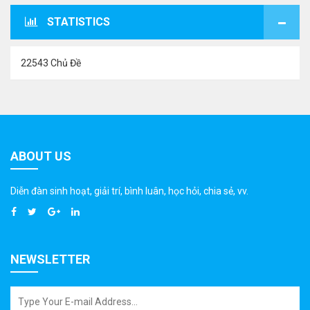
STATISTICS
22543 Chủ Đề
ABOUT US
Diễn đàn sinh hoạt, giải trí, bình luân, học hỏi, chia sẻ, vv.
NEWSLETTER