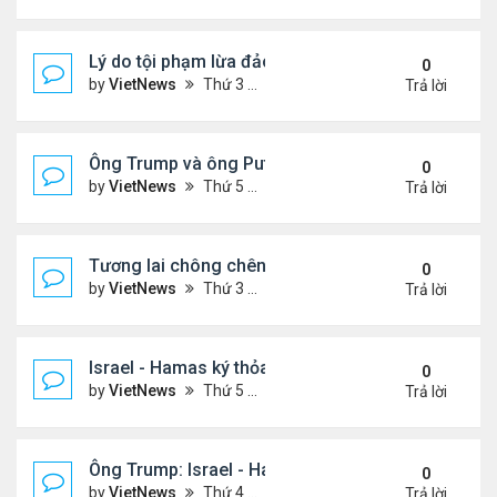
Lý do tội phạm lừa đảo ở Campuchia nhắm đến ng
0
by
VietNews
Thứ 3 Tháng 10 21, 2025 4:40 pm
Trả lời
Ông Trump và ông Putin điện đàm, nhất trí gặp nh
0
by
VietNews
Thứ 5 Tháng 10 16, 2025 5:15 pm
Trả lời
Tương lai chông chênh với Dải Gaza sau lệnh ngừ
0
by
VietNews
Thứ 3 Tháng 10 14, 2025 2:41 pm
Trả lời
Israel - Hamas ký thỏa thuận ngừng bắn
0
by
VietNews
Thứ 5 Tháng 10 09, 2025 2:23 pm
Trả lời
Ông Trump: Israel - Hamas đạt thỏa thuận hòa bìn
0
by
VietNews
Thứ 4 Tháng 10 08, 2025 5:38 pm
Trả lời