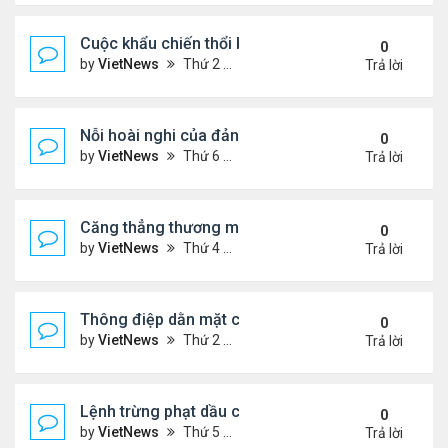
Cuộc khẩu chiến thổi bùng căng thẳng Trung - Nhậ
0
by
VietNews
Thứ 2 Tháng 11 17, 2025 9:39 am
Trả lời
Nỗi hoài nghi của đảng Cộng hòa sau loạt thất bại
0
by
VietNews
Thứ 6 Tháng 11 07, 2025 4:39 pm
Trả lời
Căng thẳng thương mại sẽ đốt nóng cuộc gặp ông
0
by
VietNews
Thứ 4 Tháng 10 29, 2025 5:40 pm
Trả lời
Thông điệp dằn mặt của Washington khi điều siêu 
0
by
VietNews
Thứ 2 Tháng 10 27, 2025 5:06 pm
Trả lời
Lệnh trừng phạt dầu của ông Trump có thể giáng
0
by
VietNews
Thứ 5 Tháng 10 23, 2025 5:12 pm
Trả lời