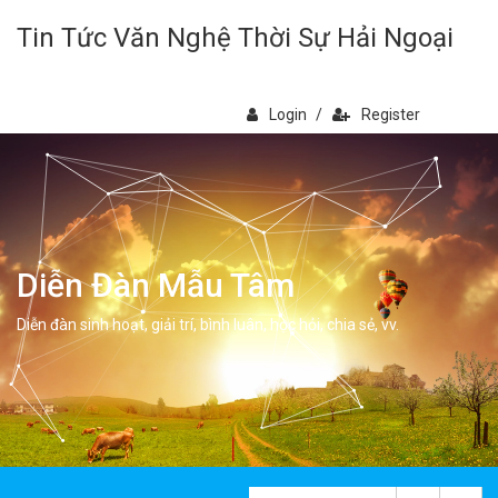
Tin Tức Văn Nghệ Thời Sự Hải Ngoại
Login
/
Register
Diễn Đàn Mẫu Tâm
Diễn đàn sinh hoạt, giải trí, bình luân, học hỏi, chia sẻ, vv.