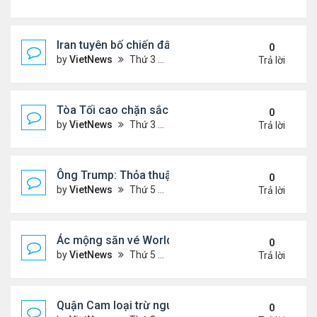
Iran tuyên bố chiến đấu vì Hormuz tới 'hơi thở cuối
0
by
VietNews
Thứ 3 Tháng 7 14, 2026 4:29 pm
Trả lời
Tòa Tối cao chặn sắc lệnh xóa luật 'sinh ở Mỹ là 
0
by
VietNews
Thứ 3 Tháng 6 30, 2026 5:52 pm
Trả lời
Ông Trump: Thỏa thuận với Iran là chiến thắng ch
0
by
VietNews
Thứ 5 Tháng 6 18, 2026 5:26 pm
Trả lời
Ác mộng săn vé World Cup
0
by
VietNews
Thứ 5 Tháng 6 04, 2026 4:49 pm
Trả lời
Quận Cam loại trừ nguy cơ bồn hóa chất phát nổ
0