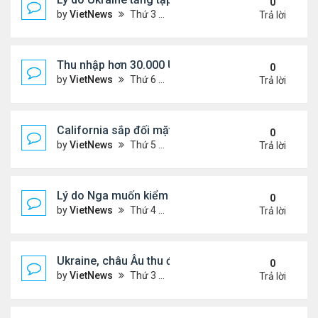
0
by
VietNews
Thứ 3 Tháng 8 26, 2025 5:25 pm
Trả lời
Thu nhập hơn 30.000 USD mỗi tháng mới đủ trả g
0
by
VietNews
Thứ 6 Tháng 8 22, 2025 3:47 pm
Trả lời
California sắp đối mặt đợt nắng nóng hơn 43 độ C
0
by
VietNews
Thứ 5 Tháng 8 21, 2025 4:58 pm
Trả lời
Lý do Nga muốn kiểm soát toàn bộ vùng Donbass
0
by
VietNews
Thứ 4 Tháng 8 20, 2025 4:44 pm
Trả lời
Ukraine, châu Âu thu được gì từ cuộc họp với Tổn
0
by
VietNews
Thứ 3 Tháng 8 19, 2025 4:34 pm
Trả lời