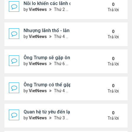
Nỗi lo khiến các lãnh đạo châu Âu tới Washingto
0
by
VietNews
Thứ 2 Tháng 8 18, 2025 4:12 pm
Trả lời
Nhượng lãnh thổ - lằn ranh đỏ của Ukraine khi đà
0
by
VietNews
Thứ 4 Tháng 8 13, 2025 5:23 pm
Trả lời
Ông Trump sẽ gặp ông Putin tại Alaska vào tuần s
0
by
VietNews
Thứ 6 Tháng 8 08, 2025 5:03 pm
Trả lời
Ông Trump có thể gặp ông Putin vào tuần tới
0
by
VietNews
Thứ 4 Tháng 8 06, 2025 4:29 pm
Trả lời
Quan hệ từ yêu đến lạnh nhạt của ông Trump với 
0
by
VietNews
Thứ 3 Tháng 8 05, 2025 4:59 pm
Trả lời