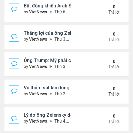
Bất đồng khiến Arab Saudi và UAE từ đồng minh th
0
by
VietNews
Thứ 6 Tháng 1 02, 2026 5:25 pm
Trả lời
Thắng lợi của ông Zelensky khi hội đàm với ông 
0
by
VietNews
Thứ 3 Tháng 12 30, 2025 4:49 pm
Trả lời
Ông Trump: Mỹ phải có được Greenland
0
by
VietNews
Thứ 3 Tháng 12 23, 2025 3:11 pm
Trả lời
Vụ thảm sát làm lung lay niềm tin với luật kiểm so
0
by
VietNews
Thứ 2 Tháng 12 15, 2025 4:16 pm
Trả lời
Lý do ông Zelensky đổi lập trường về bầu cử tổng
0
by
VietNews
Thứ 4 Tháng 12 10, 2025 5:48 pm
Trả lời