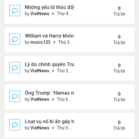
Những yếu tố thúc đẩy Thái Lan - Campuchia ngừ
0
by
VietNews
Thứ 4 Tháng 7 30, 2025 5:43 pm
Trả lời
William và Harry không thừa kế nơi mẹ yên nghỉ!
0
by
music123
Thứ 3 Tháng 7 29, 2025 5:03 pm
Trả lời
Lý do chính quyền Trump khó truy tố ông Obama 't
0
by
VietNews
Thứ 2 Tháng 7 28, 2025 5:24 pm
Trả lời
Ông Trump: 'Hamas muốn chết thay vì ngừng bắn'
0
by
VietNews
Thứ 6 Tháng 7 25, 2025 5:40 pm
Trả lời
Loạt vụ nổ bí ẩn gây hoang mang ở Iran
0
by
VietNews
Thứ 5 Tháng 7 24, 2025 3:50 pm
Trả lời