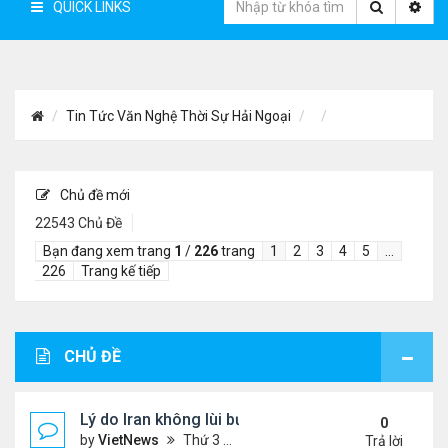
QUICK LINKS
Tin Tức Văn Nghệ Thời Sự Hải Ngoại
Chủ đề mới
22543 Chủ Đề
Bạn đang xem trang
1
/
226
trang
1
2
3
4
5
…
226
Trang kế tiếp
CHỦ ĐỀ
Lý do Iran không lùi bước trước lời đe dọa của ôn
0
by
VietNews
Thứ 3 Tháng 8 04, 2026 4:32 pm
Trả lời