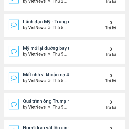
by
VietNews
Thứ 2 Tháng 5 25, 2026 5:37 pm
Trả lời
Lãnh đạo Mỹ - Trung muốn gì ở nhau khi gặp thượ
0
by
VietNews
Thứ 5 Tháng 5 14, 2026 3:05 pm
Trả lời
Mỹ mở lại đường bay thẳng tới Venezuela sau 7 n
0
by
VietNews
Thứ 5 Tháng 4 30, 2026 4:27 pm
Trả lời
Mất nhà vì khoản nợ 400 USD với ban quản trị khu 
0
by
VietNews
Thứ 5 Tháng 4 23, 2026 4:30 pm
Trả lời
Quá trình ông Trump ra quyết định tấn công Iran
0
by
VietNews
Thứ 5 Tháng 4 09, 2026 5:43 pm
Trả lời
Người Iran vật lộn sinh tồn giữa chiến sự
0