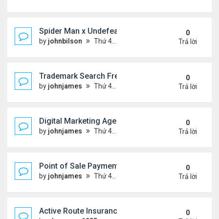
Spider Man x Undefeated FW26 Varsity Jacket – E
0
by
johnbilson
Thứ 4 Tháng 8 05, 2026 7:44 pm
Trả lời
Trademark Search Free – Is It Worth Doing Before 
0
by
johnjames
Thứ 4 Tháng 8 05, 2026 1:03 pm
Trả lời
Digital Marketing Agency NYC | Strategic Online 
0
by
johnjames
Thứ 4 Tháng 8 05, 2026 12:38 pm
Trả lời
Point of Sale Payment Processing: Why Busines
0
by
johnjames
Thứ 4 Tháng 8 05, 2026 12:20 pm
Trả lời
Active Route Insurance
0