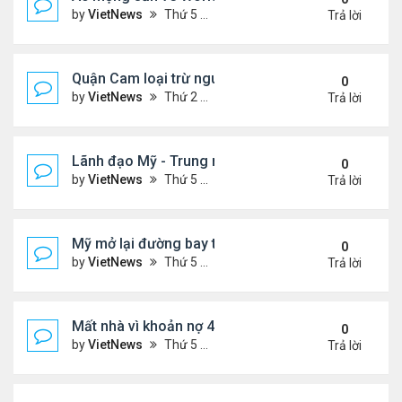
by
VietNews
Thứ 5 Tháng 6 04, 2026 4:49 pm
Trả lời
Quận Cam loại trừ nguy cơ bồn hóa chất phát nổ
0
by
VietNews
Thứ 2 Tháng 5 25, 2026 5:37 pm
Trả lời
Lãnh đạo Mỹ - Trung muốn gì ở nhau khi gặp thượ
0
by
VietNews
Thứ 5 Tháng 5 14, 2026 3:05 pm
Trả lời
Mỹ mở lại đường bay thẳng tới Venezuela sau 7 n
0
by
VietNews
Thứ 5 Tháng 4 30, 2026 4:27 pm
Trả lời
Mất nhà vì khoản nợ 400 USD với ban quản trị khu 
0
by
VietNews
Thứ 5 Tháng 4 23, 2026 4:30 pm
Trả lời