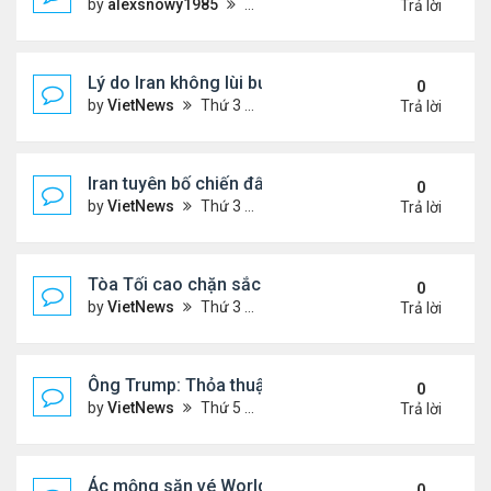
by
alexsnowy1985
Thứ 4 Tháng 8 05, 2026 9:33 am
Trả lời
Lý do Iran không lùi bước trước lời đe dọa của ôn
0
by
VietNews
Thứ 3 Tháng 8 04, 2026 4:32 pm
Trả lời
Iran tuyên bố chiến đấu vì Hormuz tới 'hơi thở cuối
0
by
VietNews
Thứ 3 Tháng 7 14, 2026 4:29 pm
Trả lời
Tòa Tối cao chặn sắc lệnh xóa luật 'sinh ở Mỹ là 
0
by
VietNews
Thứ 3 Tháng 6 30, 2026 5:52 pm
Trả lời
Ông Trump: Thỏa thuận với Iran là chiến thắng ch
0
by
VietNews
Thứ 5 Tháng 6 18, 2026 5:26 pm
Trả lời
Ác mộng săn vé World Cup
0