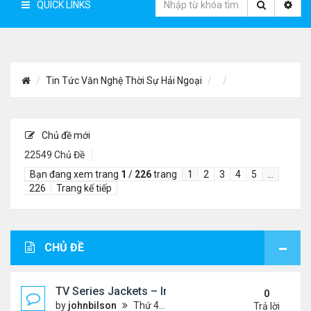
QUICK LINKS
Tin Tức Văn Nghệ Thời Sự Hải Ngoại
Chủ đề mới
22549 Chủ Đề
Bạn đang xem trang
1
/
226
trang
1
2
3
4
5
…
226
Trang kế tiếp
CHỦ ĐỀ
TV Series Jackets – Inspired by Iconic Television
0
by
johnbilson
Thứ 4 Tháng 8 05, 2026 7:51 pm
Trả lời