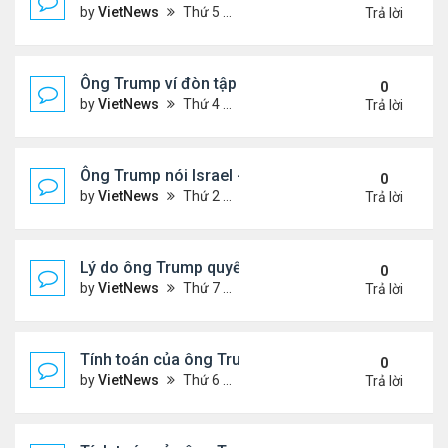
by
VietNews
Thứ 5 Tháng 6 26, 2025 4:33 pm
Trả lời
Ông Trump ví đòn tập kích Iran với vụ ném bom H
0
by
VietNews
Thứ 4 Tháng 6 25, 2025 5:43 pm
Trả lời
Ông Trump nói Israel - Iran đạt thỏa thuận ngừng 
0
by
VietNews
Thứ 2 Tháng 6 23, 2025 5:45 pm
Trả lời
Lý do ông Trump quyết định không kích Iran
0
by
VietNews
Thứ 7 Tháng 6 21, 2025 11:14 pm
Trả lời
Tính toán của ông Trump khi lùi quyết định can thiệ
0
by
VietNews
Thứ 6 Tháng 6 20, 2025 2:44 pm
Trả lời