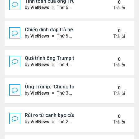
Tính toán của ông Trump khi lùi quyết định can thiệ
0
by
VietNews
Thứ 6 Tháng 6 20, 2025 2:43 pm
Trả lời
Chiến dịch đáp trả hé lộ năng lực tên lửa thực sự c
0
by
VietNews
Thứ 5 Tháng 6 19, 2025 4:25 pm
Trả lời
Quá trình ông Trump thay đổi lập trường về xung đột
0
by
VietNews
Thứ 4 Tháng 6 18, 2025 2:22 pm
Trả lời
Ông Trump: 'Chúng tôi đã kiểm soát hoàn toàn khô
0
by
VietNews
Thứ 3 Tháng 6 17, 2025 5:52 pm
Trả lời
Rủi ro từ canh bạc của Thủ tướng Israel khi tấn cô
0
by
VietNews
Thứ 2 Tháng 6 16, 2025 4:45 pm
Trả lời