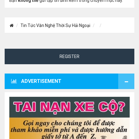
Bạn
không thể
gửi tập tin đính kèm trong chuyên mục này.
Tin Tức Văn Nghệ Thời Sự Hải Ngoại
REGISTER
ADVERTISEMENT