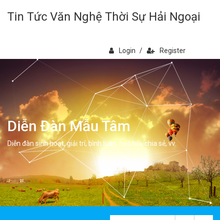
Tin Tức Văn Nghệ Thời Sự Hải Ngoại
Login
/
Register
Diễn Đàn Mẫu Tâm
Diễn đàn sinh hoạt, giải trí, bình luân, học hỏi, chia sẻ, vv.