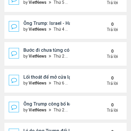
by
VietNews
Thứ 5 Tháng 10 09, 2025 2:23 pm
Trả lời
Ông Trump: Israel - Hamas đạt thỏa thuận hòa bìn
0
by
VietNews
Thứ 4 Tháng 10 08, 2025 5:38 pm
Trả lời
Bước đi chưa từng có của ông Trump khi ký sắc lệ
0
by
VietNews
Thứ 2 Tháng 10 06, 2025 5:17 pm
Trả lời
Lối thoát để mở cửa lại chính phủ Mỹ
0
by
VietNews
Thứ 6 Tháng 10 03, 2025 4:28 pm
Trả lời
Ông Trump công bố kế hoạch chấm dứt chiến sự I
0
by
VietNews
Thứ 2 Tháng 9 29, 2025 4:47 pm
Trả lời
Lý do ông Trump đổi lập trường về lãnh thổ Ukrain