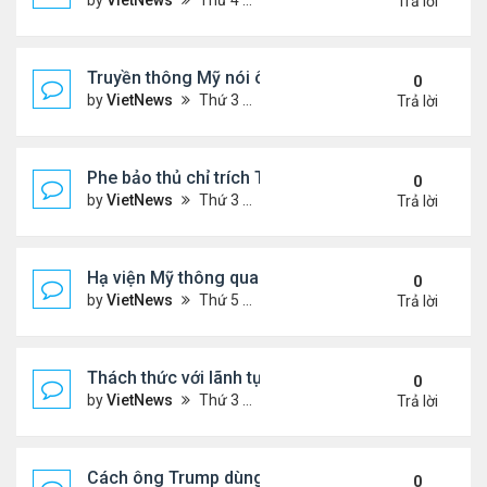
by
VietNews
Thứ 4 Tháng 7 09, 2025 5:42 pm
Trả lời
Truyền thông Mỹ nói ông Trump muốn chuyển 10 tê
0
by
VietNews
Thứ 3 Tháng 7 08, 2025 5:14 pm
Trả lời
Phe bảo thủ chỉ trích Tổng thống Iran 'mềm mỏng'
0
by
VietNews
Thứ 3 Tháng 7 08, 2025 8:27 am
Trả lời
Hạ viện Mỹ thông qua 'dự luật to đẹp'
0
by
VietNews
Thứ 5 Tháng 7 03, 2025 4:26 pm
Trả lời
Thách thức với lãnh tụ tối cao Iran hậu xung đột
0
by
VietNews
Thứ 3 Tháng 7 01, 2025 8:46 am
Trả lời
Cách ông Trump dùng mạng xã hội để dập lửa xung 
0