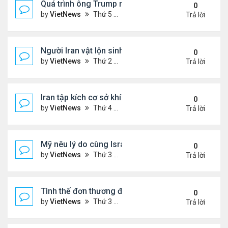
Quá trình ông Trump ra quyết định tấn công Iran
0
by
VietNews
Thứ 5 Tháng 4 09, 2026 5:43 pm
Trả lời
Người Iran vật lộn sinh tồn giữa chiến sự
0
by
VietNews
Thứ 2 Tháng 3 30, 2026 4:55 pm
Trả lời
Iran tập kích cơ sở khí LNG lớn nhất thế giới ở Qata
0
by
VietNews
Thứ 4 Tháng 3 18, 2026 5:56 pm
Trả lời
Mỹ nêu lý do cùng Israel không kích Iran
0
by
VietNews
Thứ 3 Tháng 3 03, 2026 6:39 pm
Trả lời
Tình thế đơn thương độc mã của Iran trước sức ép
0
by
VietNews
Thứ 3 Tháng 2 24, 2026 6:01 pm
Trả lời