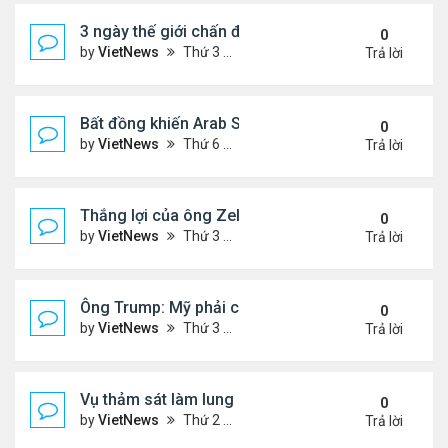
3 ngày thế giới chấn động vì vụ Mỹ bắt Tổng thốn
0
by
VietNews
Thứ 3 Tháng 1 06, 2026 4:43 pm
Trả lời
Bất đồng khiến Arab Saudi và UAE từ đồng minh th
0
by
VietNews
Thứ 6 Tháng 1 02, 2026 5:25 pm
Trả lời
Thắng lợi của ông Zelensky khi hội đàm với ông 
0
by
VietNews
Thứ 3 Tháng 12 30, 2025 4:49 pm
Trả lời
Ông Trump: Mỹ phải có được Greenland
0
by
VietNews
Thứ 3 Tháng 12 23, 2025 3:11 pm
Trả lời
Vụ thảm sát làm lung lay niềm tin với luật kiểm so
0
by
VietNews
Thứ 2 Tháng 12 15, 2025 4:16 pm
Trả lời