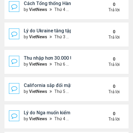
Cách Tổng thống Hàn Quốc dập lửa căng thẳng tr
0
by
VietNews
Thứ 4 Tháng 8 27, 2025 4:57 pm
Trả lời
Lý do Ukraine tăng tập kích hạ tầng dầu mỏ Nga
0
by
VietNews
Thứ 3 Tháng 8 26, 2025 5:25 pm
Trả lời
Thu nhập hơn 30.000 USD mỗi tháng mới đủ trả g
0
by
VietNews
Thứ 6 Tháng 8 22, 2025 3:47 pm
Trả lời
California sắp đối mặt đợt nắng nóng hơn 43 độ C
0
by
VietNews
Thứ 5 Tháng 8 21, 2025 4:58 pm
Trả lời
Lý do Nga muốn kiểm soát toàn bộ vùng Donbass
0
by
VietNews
Thứ 4 Tháng 8 20, 2025 4:44 pm
Trả lời