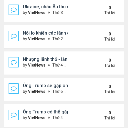
Ukraine, châu Âu thu được gì từ cuộc họp với Tổn
0
by
VietNews
Thứ 3 Tháng 8 19, 2025 4:34 pm
Trả lời
Nỗi lo khiến các lãnh đạo châu Âu tới Washingto
0
by
VietNews
Thứ 2 Tháng 8 18, 2025 4:12 pm
Trả lời
Nhượng lãnh thổ - lằn ranh đỏ của Ukraine khi đà
0
by
VietNews
Thứ 4 Tháng 8 13, 2025 5:23 pm
Trả lời
Ông Trump sẽ gặp ông Putin tại Alaska vào tuần s
0
by
VietNews
Thứ 6 Tháng 8 08, 2025 5:03 pm
Trả lời
Ông Trump có thể gặp ông Putin vào tuần tới
0
by
VietNews
Thứ 4 Tháng 8 06, 2025 4:29 pm
Trả lời