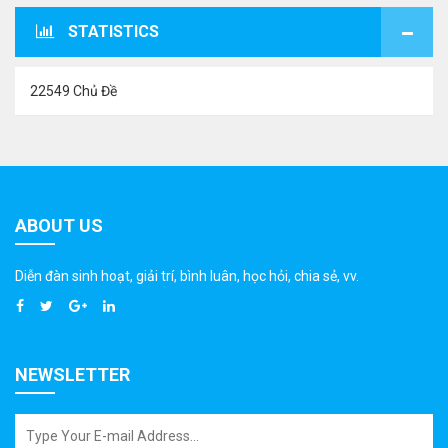
STATISTICS
22549 Chủ Đề
ABOUT US
Diễn đàn sinh hoạt, giải trí, bình luân, học hỏi, chia sẻ, vv.
NEWSLETTER