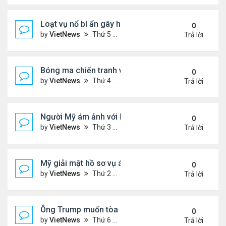
Loạt vụ nổ bí ẩn gây hoang mang ở Iran
0
by
VietNews
Thứ 5 Tháng 7 24, 2025 3:50 pm
Trả lời
Bóng ma chiến tranh với Israel ám ảnh người Iran
0
by
VietNews
Thứ 4 Tháng 7 23, 2025 5:32 pm
Trả lời
Người Mỹ ám ảnh với hồ sơ Epstein
0
by
VietNews
Thứ 3 Tháng 7 22, 2025 5:08 pm
Trả lời
Mỹ giải mật hồ sơ vụ ám sát Martin Luther King Jr.
0
by
VietNews
Thứ 2 Tháng 7 21, 2025 5:36 pm
Trả lời
Ông Trump muốn tòa cho phép công bố hồ sơ về E
0
by
VietNews
Thứ 6 Tháng 7 18, 2025 3:50 pm
Trả lời