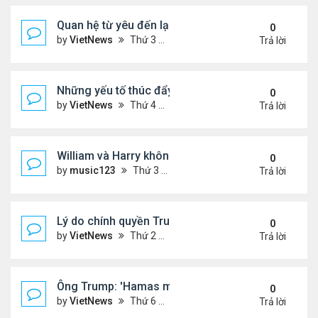
Quan hệ từ yêu đến lạnh nhạt của ông Trump với 
0
by
VietNews
Thứ 3 Tháng 8 05, 2025 4:59 pm
Trả lời
Những yếu tố thúc đẩy Thái Lan - Campuchia ngừ
0
by
VietNews
Thứ 4 Tháng 7 30, 2025 5:43 pm
Trả lời
William và Harry không thừa kế nơi mẹ yên nghỉ!
0
by
music123
Thứ 3 Tháng 7 29, 2025 5:03 pm
Trả lời
Lý do chính quyền Trump khó truy tố ông Obama 't
0
by
VietNews
Thứ 2 Tháng 7 28, 2025 5:24 pm
Trả lời
Ông Trump: 'Hamas muốn chết thay vì ngừng bắn'
0
by
VietNews
Thứ 6 Tháng 7 25, 2025 5:40 pm
Trả lời