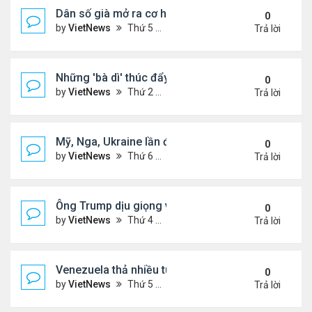
Dân số già mở ra cơ hội hợp tác cho Trung - Hàn
0
by
VietNews
Thứ 5 Tháng 2 19, 2026 6:00 pm
Trả lời
Những 'bà dì' thúc đẩy cơn sốt mua vàng ở Trung
0
by
VietNews
Thứ 2 Tháng 2 09, 2026 4:53 pm
Trả lời
Mỹ, Nga, Ukraine lần đầu họp trực tiếp để bàn kế 
0
by
VietNews
Thứ 6 Tháng 1 23, 2026 4:44 pm
Trả lời
Ông Trump dịu giọng về Greenland
0
by
VietNews
Thứ 4 Tháng 1 14, 2026 5:26 pm
Trả lời
Venezuela thả nhiều tù nhân giữa sức ép từ Mỹ
0
by
VietNews
Thứ 5 Tháng 1 08, 2026 5:39 pm
Trả lời