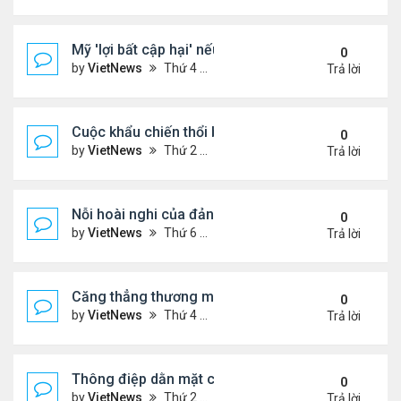
Mỹ 'lợi bất cập hại' nếu can thiệp quân sự vào Ven
0
by
VietNews
Thứ 4 Tháng 11 19, 2025 4:49 pm
Trả lời
Cuộc khẩu chiến thổi bùng căng thẳng Trung - Nhậ
0
by
VietNews
Thứ 2 Tháng 11 17, 2025 9:39 am
Trả lời
Nỗi hoài nghi của đảng Cộng hòa sau loạt thất bại
0
by
VietNews
Thứ 6 Tháng 11 07, 2025 4:39 pm
Trả lời
Căng thẳng thương mại sẽ đốt nóng cuộc gặp ông
0
by
VietNews
Thứ 4 Tháng 10 29, 2025 5:40 pm
Trả lời
Thông điệp dằn mặt của Washington khi điều siêu 
0
by
VietNews
Thứ 2 Tháng 10 27, 2025 5:06 pm
Trả lời