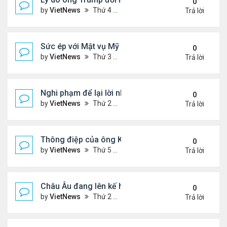
0
by
VietNews
Thứ 4 Tháng 9 24, 2025 4:44 pm
Trả lời
Sức ép với Mật vụ Mỹ khi bảo vệ lễ tưởng niệm Char
0
by
VietNews
Thứ 3 Tháng 9 16, 2025 5:42 pm
Trả lời
Nghi phạm để lại lời nhắn trước khi ám sát Charlie 
0
by
VietNews
Thứ 2 Tháng 9 15, 2025 4:33 pm
Trả lời
Thông điệp của ông Kim Jong-un khi đưa con gái 
0
by
VietNews
Thứ 5 Tháng 9 04, 2025 4:12 pm
Trả lời
Châu Âu đang lên kế hoạch chi tiết về ý tưởng điều
0
by
VietNews
Thứ 2 Tháng 9 01, 2025 3:55 pm
Trả lời