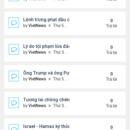
Lệnh trừng phạt dầu của ông Trump có thể giáng
0
by
VietNews
Thứ 5 Tháng 10 23, 2025 5:12 pm
Trả lời
Lý do tội phạm lừa đảo ở Campuchia nhắm đến ng
0
by
VietNews
Thứ 3 Tháng 10 21, 2025 4:40 pm
Trả lời
Ông Trump và ông Putin điện đàm, nhất trí gặp nh
0
by
VietNews
Thứ 5 Tháng 10 16, 2025 5:15 pm
Trả lời
Tương lai chông chênh với Dải Gaza sau lệnh ngừ
0
by
VietNews
Thứ 3 Tháng 10 14, 2025 2:41 pm
Trả lời
Israel - Hamas ký thỏa thuận ngừng bắn
0