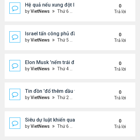
Hệ quả nếu xung đột Israel - Iran lan rộng
0
by
VietNews
Thứ 6 Tháng 6 13, 2025 5:24 pm
Trả lời
Israel tấn công phủ đầu Iran
0
by
VietNews
Thứ 5 Tháng 6 12, 2025 5:28 pm
Trả lời
Elon Musk 'nếm trái đắng' khi rạn nứt với ông Tru
0
by
VietNews
Thứ 4 Tháng 6 11, 2025 5:53 pm
Trả lời
Tin đồn 'đổ thêm dầu vào lửa' biểu tình ở Los Ang
0
by
VietNews
Thứ 2 Tháng 6 09, 2025 5:54 pm
Trả lời
Siêu dự luật khiến quan hệ Trump - Musk tan vỡ
0
by
VietNews
Thứ 6 Tháng 6 06, 2025 4:57 pm
Trả lời