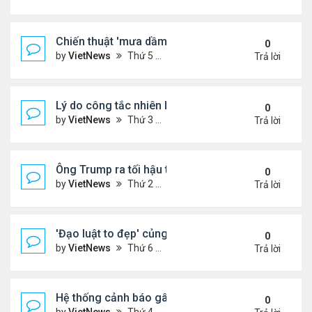
Chiến thuật 'mưa dầm' của châu Âu đẩy ông Trump
0
by
VietNews
Thứ 5 Tháng 7 17, 2025 9:34 am
Trả lời
Lý do công tắc nhiên liệu máy bay nằm ở vị trí dễ t
0
by
VietNews
Thứ 3 Tháng 7 15, 2025 5:56 pm
Trả lời
Ông Trump ra tối hậu thư với Nga
0
by
VietNews
Thứ 2 Tháng 7 14, 2025 12:49 pm
Trả lời
'Đạo luật to đẹp' củng cố quyền lực của ông Tru
0
by
VietNews
Thứ 6 Tháng 7 11, 2025 8:45 am
Trả lời
Hệ thống cảnh báo gây tranh cãi trong thảm kịch l
0