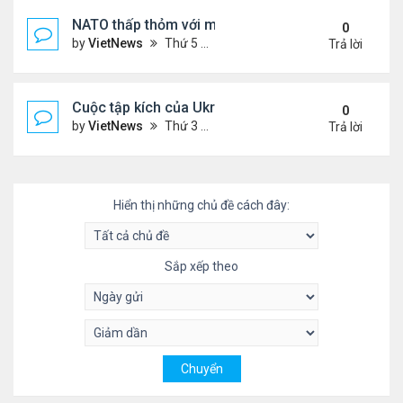
NATO thấp thỏm với mối đe dọa từ drone sát thủ
0
by
VietNews
Thứ 5 Tháng 6 05, 2025 5:51 pm
Trả lời
Cuộc tập kích của Ukraine khó làm suy yếu 'mưa l
0
by
VietNews
Thứ 3 Tháng 6 03, 2025 5:55 pm
Trả lời
Hiển thị những chủ đề cách đây:
Sắp xếp theo