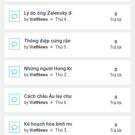
Lý do ông Zelensky đổi lập trường về bầu cử tổng
0
by
VietNews
Thứ 4 Tháng 12 10, 2025 5:48 pm
Trả lời
Thông điệp cứng rắn của ông Putin trong xung độ
0
by
VietNews
Thứ 5 Tháng 12 04, 2025 4:20 pm
Trả lời
Những người Hong Kong trắng tay sau thảm họa 
0
by
VietNews
Thứ 2 Tháng 12 01, 2025 5:49 pm
Trả lời
Cách châu Âu lay chuyển Mỹ về kế hoạch hòa bình
0
by
VietNews
Thứ 6 Tháng 11 28, 2025 4:28 pm
Trả lời
Kế hoạch hòa bình mới thử thách khả năng ứng bi
0
by
VietNews
Thứ 3 Tháng 11 25, 2025 6:48 pm
Trả lời