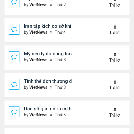
by
VietNews
Thứ 2 Tháng 3 30, 2026 4:55 pm
Trả lời
Iran tập kích cơ sở khí LNG lớn nhất thế giới ở Qata
0
by
VietNews
Thứ 4 Tháng 3 18, 2026 5:56 pm
Trả lời
Mỹ nêu lý do cùng Israel không kích Iran
0
by
VietNews
Thứ 3 Tháng 3 03, 2026 6:39 pm
Trả lời
Tình thế đơn thương độc mã của Iran trước sức ép
0
by
VietNews
Thứ 3 Tháng 2 24, 2026 6:01 pm
Trả lời
Dân số già mở ra cơ hội hợp tác cho Trung - Hàn
0
by
VietNews
Thứ 5 Tháng 2 19, 2026 6:00 pm
Trả lời