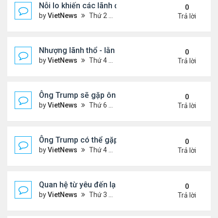
Nỗi lo khiến các lãnh đạo châu Âu tới Washingto
0
by
VietNews
Thứ 2 Tháng 8 18, 2025 4:12 pm
Trả lời
Nhượng lãnh thổ - lằn ranh đỏ của Ukraine khi đà
0
by
VietNews
Thứ 4 Tháng 8 13, 2025 5:23 pm
Trả lời
Ông Trump sẽ gặp ông Putin tại Alaska vào tuần s
0
by
VietNews
Thứ 6 Tháng 8 08, 2025 5:03 pm
Trả lời
Ông Trump có thể gặp ông Putin vào tuần tới
0
by
VietNews
Thứ 4 Tháng 8 06, 2025 4:29 pm
Trả lời
Quan hệ từ yêu đến lạnh nhạt của ông Trump với 
0
by
VietNews
Thứ 3 Tháng 8 05, 2025 4:59 pm
Trả lời