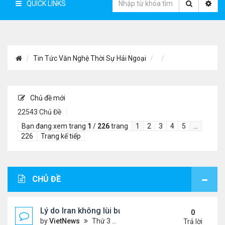
QUICK LINKS
Tin Tức Văn Nghệ Thời Sự Hải Ngoại
Chủ đề mới
22543 Chủ Đề
Bạn đang xem trang
1
/
226
trang
1
2
3
4
5
…
226
Trang kế tiếp
CHỦ ĐỀ
Lý do Iran không lùi bước trước lời đe dọa của ôn
0
by
VietNews
Thứ 3 Tháng 8 04, 2026 4:32 pm
Trả lời