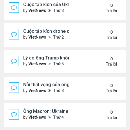
Cuộc tập kích của Ukraine khó làm suy yếu 'mưa l
0
by
VietNews
Thứ 3 Tháng 6 03, 2025 5:55 pm
Trả lời
Cuộc tập kích drone có thể thay đổi quy tắc chiến 
0
by
VietNews
Thứ 2 Tháng 6 02, 2025 5:41 pm
Trả lời
Lý do ông Trump không muốn áp lệnh trừng phạt 
0
by
VietNews
Thứ 5 Tháng 5 29, 2025 8:32 am
Trả lời
Nỗi thất vọng của ông Trump với nỗ lực chấm dứt 
0
by
VietNews
Thứ 3 Tháng 5 27, 2025 6:13 pm
Trả lời
Ông Macron: Ukraine biết không thể giành lại toàn
0
by
VietNews
Thứ 4 Tháng 5 14, 2025 3:54 pm
Trả lời