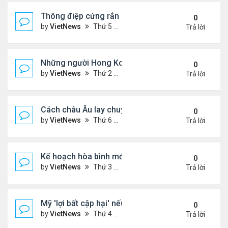
Thông điệp cứng rắn của ông Putin trong xung độ
0
by
VietNews
Thứ 5 Tháng 12 04, 2025 4:20 pm
Trả lời
Những người Hong Kong trắng tay sau thảm họa 
0
by
VietNews
Thứ 2 Tháng 12 01, 2025 5:49 pm
Trả lời
Cách châu Âu lay chuyển Mỹ về kế hoạch hòa bình
0
by
VietNews
Thứ 6 Tháng 11 28, 2025 4:28 pm
Trả lời
Kế hoạch hòa bình mới thử thách khả năng ứng bi
0
by
VietNews
Thứ 3 Tháng 11 25, 2025 6:48 pm
Trả lời
Mỹ 'lợi bất cập hại' nếu can thiệp quân sự vào Ven
0
by
VietNews
Thứ 4 Tháng 11 19, 2025 4:49 pm
Trả lời