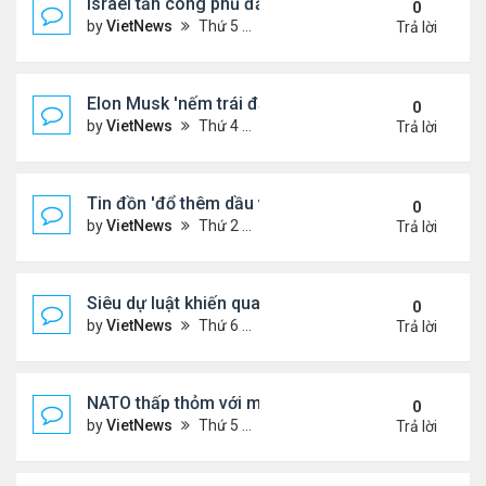
Israel tấn công phủ đầu Iran
0
by
VietNews
Thứ 5 Tháng 6 12, 2025 5:28 pm
Trả lời
Elon Musk 'nếm trái đắng' khi rạn nứt với ông Tru
0
by
VietNews
Thứ 4 Tháng 6 11, 2025 5:53 pm
Trả lời
Tin đồn 'đổ thêm dầu vào lửa' biểu tình ở Los Ang
0
by
VietNews
Thứ 2 Tháng 6 09, 2025 5:54 pm
Trả lời
Siêu dự luật khiến quan hệ Trump - Musk tan vỡ
0
by
VietNews
Thứ 6 Tháng 6 06, 2025 4:57 pm
Trả lời
NATO thấp thỏm với mối đe dọa từ drone sát thủ
0
by
VietNews
Thứ 5 Tháng 6 05, 2025 5:51 pm
Trả lời