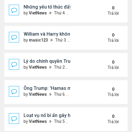
Những yếu tố thúc đẩy Thái Lan - Campuchia ngừ
0
by
VietNews
Thứ 4 Tháng 7 30, 2025 5:43 pm
Trả lời
William và Harry không thừa kế nơi mẹ yên nghỉ!
0
by
music123
Thứ 3 Tháng 7 29, 2025 5:03 pm
Trả lời
Lý do chính quyền Trump khó truy tố ông Obama 't
0
by
VietNews
Thứ 2 Tháng 7 28, 2025 5:24 pm
Trả lời
Ông Trump: 'Hamas muốn chết thay vì ngừng bắn'
0
by
VietNews
Thứ 6 Tháng 7 25, 2025 5:40 pm
Trả lời
Loạt vụ nổ bí ẩn gây hoang mang ở Iran
0
by
VietNews
Thứ 5 Tháng 7 24, 2025 3:50 pm
Trả lời