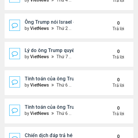
by
VietNews
Thứ 4 Tháng 6 25, 2025 5:43 pm
Trả lời
Ông Trump nói Israel - Iran đạt thỏa thuận ngừng 
0
by
VietNews
Thứ 2 Tháng 6 23, 2025 5:45 pm
Trả lời
Lý do ông Trump quyết định không kích Iran
0
by
VietNews
Thứ 7 Tháng 6 21, 2025 11:14 pm
Trả lời
Tính toán của ông Trump khi lùi quyết định can thiệ
0
by
VietNews
Thứ 6 Tháng 6 20, 2025 2:44 pm
Trả lời
Tính toán của ông Trump khi lùi quyết định can thiệ
0
by
VietNews
Thứ 6 Tháng 6 20, 2025 2:43 pm
Trả lời
Chiến dịch đáp trả hé lộ năng lực tên lửa thực sự c
0