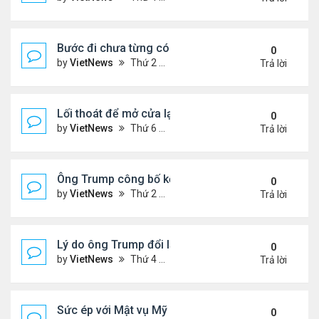
Bước đi chưa từng có của ông Trump khi ký sắc lệ
0
by
VietNews
Thứ 2 Tháng 10 06, 2025 5:17 pm
Trả lời
Lối thoát để mở cửa lại chính phủ Mỹ
0
by
VietNews
Thứ 6 Tháng 10 03, 2025 4:28 pm
Trả lời
Ông Trump công bố kế hoạch chấm dứt chiến sự I
0
by
VietNews
Thứ 2 Tháng 9 29, 2025 4:47 pm
Trả lời
Lý do ông Trump đổi lập trường về lãnh thổ Ukrain
0
by
VietNews
Thứ 4 Tháng 9 24, 2025 4:44 pm
Trả lời
Sức ép với Mật vụ Mỹ khi bảo vệ lễ tưởng niệm Char
0