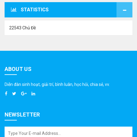
STATISTICS
22543 Chủ Đề
ABOUT US
Diễn đàn sinh hoạt, giải trí, bình luân, học hỏi, chia sẻ, vv.
NEWSLETTER