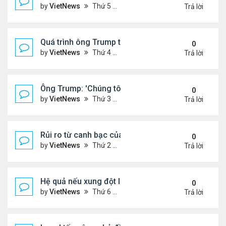
by
VietNews
Thứ 5 Tháng 6 19, 2025 4:25 pm
Trả lời
Quá trình ông Trump thay đổi lập trường về xung đột
0
by
VietNews
Thứ 4 Tháng 6 18, 2025 2:22 pm
Trả lời
Ông Trump: 'Chúng tôi đã kiểm soát hoàn toàn khô
0
by
VietNews
Thứ 3 Tháng 6 17, 2025 5:52 pm
Trả lời
Rủi ro từ canh bạc của Thủ tướng Israel khi tấn cô
0
by
VietNews
Thứ 2 Tháng 6 16, 2025 4:45 pm
Trả lời
Hệ quả nếu xung đột Israel - Iran lan rộng
0
by
VietNews
Thứ 6 Tháng 6 13, 2025 5:24 pm
Trả lời