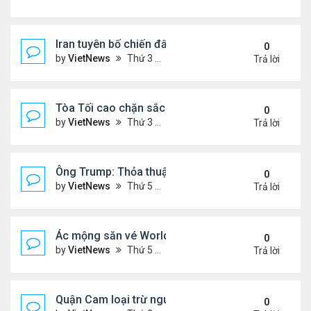
Iran tuyên bố chiến đấu vì Hormuz tới 'hơi thở cuối
0
by
VietNews
Thứ 3 Tháng 7 14, 2026 4:29 pm
Trả lời
Tòa Tối cao chặn sắc lệnh xóa luật 'sinh ở Mỹ là 
0
by
VietNews
Thứ 3 Tháng 6 30, 2026 5:52 pm
Trả lời
Ông Trump: Thỏa thuận với Iran là chiến thắng ch
0
by
VietNews
Thứ 5 Tháng 6 18, 2026 5:26 pm
Trả lời
Ác mộng săn vé World Cup
0
by
VietNews
Thứ 5 Tháng 6 04, 2026 4:49 pm
Trả lời
Quận Cam loại trừ nguy cơ bồn hóa chất phát nổ
0