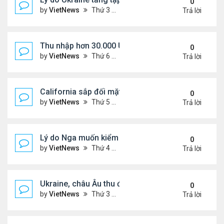
0
by
VietNews
Thứ 3 Tháng 8 26, 2025 5:25 pm
Trả lời
Thu nhập hơn 30.000 USD mỗi tháng mới đủ trả g
0
by
VietNews
Thứ 6 Tháng 8 22, 2025 3:47 pm
Trả lời
California sắp đối mặt đợt nắng nóng hơn 43 độ C
0
by
VietNews
Thứ 5 Tháng 8 21, 2025 4:58 pm
Trả lời
Lý do Nga muốn kiểm soát toàn bộ vùng Donbass
0
by
VietNews
Thứ 4 Tháng 8 20, 2025 4:44 pm
Trả lời
Ukraine, châu Âu thu được gì từ cuộc họp với Tổn
0
by
VietNews
Thứ 3 Tháng 8 19, 2025 4:34 pm
Trả lời