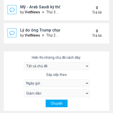
Mỹ - Arab Saudi ký thỏa thuận vũ khí 142 tỷ USD
0
by
VietNews
Thứ 3 Tháng 5 13, 2025 3:19 pm
Trả lời
Lý do ông Trump chọn vùng Vịnh làm nơi đầu tiên
0
by
VietNews
Thứ 2 Tháng 5 12, 2025 4:00 pm
Trả lời
Hiển thị những chủ đề cách đây:
Sắp xếp theo