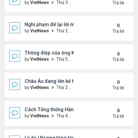
by
VietNews
Thứ 3 Tháng 9 16, 2025 5:42 pm
Trả lời
Nghi phạm để lại lời nhắn trước khi ám sát Charlie 
0
by
VietNews
Thứ 2 Tháng 9 15, 2025 4:33 pm
Trả lời
Thông điệp của ông Kim Jong-un khi đưa con gái 
0
by
VietNews
Thứ 5 Tháng 9 04, 2025 4:12 pm
Trả lời
Châu Âu đang lên kế hoạch chi tiết về ý tưởng điều
0
by
VietNews
Thứ 2 Tháng 9 01, 2025 3:55 pm
Trả lời
Cách Tổng thống Hàn Quốc dập lửa căng thẳng tr
0
by
VietNews
Thứ 4 Tháng 8 27, 2025 4:57 pm
Trả lời
Lý do Ukraine tăng tập kích hạ tầng dầu mỏ Nga