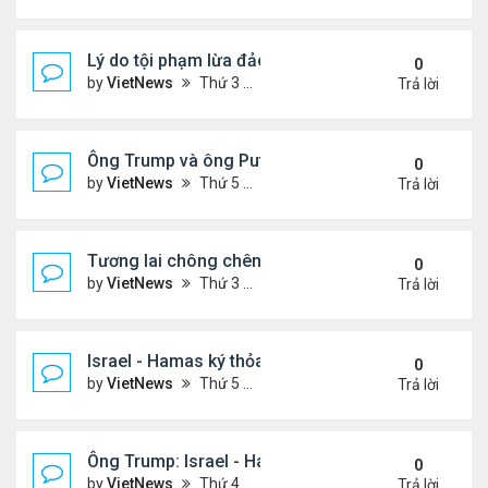
Lý do tội phạm lừa đảo ở Campuchia nhắm đến ng
0
by
VietNews
Thứ 3 Tháng 10 21, 2025 4:40 pm
Trả lời
Ông Trump và ông Putin điện đàm, nhất trí gặp nh
0
by
VietNews
Thứ 5 Tháng 10 16, 2025 5:15 pm
Trả lời
Tương lai chông chênh với Dải Gaza sau lệnh ngừ
0
by
VietNews
Thứ 3 Tháng 10 14, 2025 2:41 pm
Trả lời
Israel - Hamas ký thỏa thuận ngừng bắn
0
by
VietNews
Thứ 5 Tháng 10 09, 2025 2:23 pm
Trả lời
Ông Trump: Israel - Hamas đạt thỏa thuận hòa bìn
0
by
VietNews
Thứ 4 Tháng 10 08, 2025 5:38 pm
Trả lời