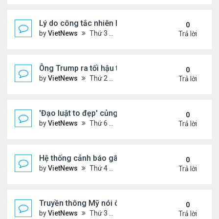
Lý do công tắc nhiên liệu máy bay nằm ở vị trí dễ t
0
by
VietNews
Thứ 3 Tháng 7 15, 2025 5:56 pm
Trả lời
Ông Trump ra tối hậu thư với Nga
0
by
VietNews
Thứ 2 Tháng 7 14, 2025 12:49 pm
Trả lời
'Đạo luật to đẹp' củng cố quyền lực của ông Tru
0
by
VietNews
Thứ 6 Tháng 7 11, 2025 8:45 am
Trả lời
Hệ thống cảnh báo gây tranh cãi trong thảm kịch l
0
by
VietNews
Thứ 4 Tháng 7 09, 2025 5:42 pm
Trả lời
Truyền thông Mỹ nói ông Trump muốn chuyển 10 tê
0
by
VietNews
Thứ 3 Tháng 7 08, 2025 5:14 pm
Trả lời