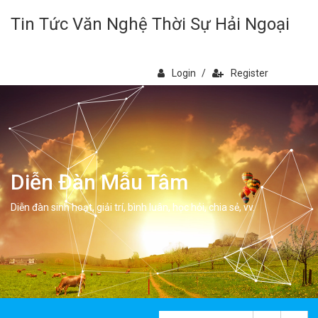
Tin Tức Văn Nghệ Thời Sự Hải Ngoại
Login
/
Register
Diễn Đàn Mẫu Tâm
Diễn đàn sinh hoạt, giải trí, bình luân, học hỏi, chia sẻ, vv.