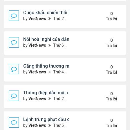
Cuộc khẩu chiến thổi bùng căng thẳng Trung - Nhậ
0
by
VietNews
Thứ 2 Tháng 11 17, 2025 9:39 am
Trả lời
Nỗi hoài nghi của đảng Cộng hòa sau loạt thất bại
0
by
VietNews
Thứ 6 Tháng 11 07, 2025 4:39 pm
Trả lời
Căng thẳng thương mại sẽ đốt nóng cuộc gặp ông
0
by
VietNews
Thứ 4 Tháng 10 29, 2025 5:40 pm
Trả lời
Thông điệp dằn mặt của Washington khi điều siêu 
0
by
VietNews
Thứ 2 Tháng 10 27, 2025 5:06 pm
Trả lời
Lệnh trừng phạt dầu của ông Trump có thể giáng
0
by
VietNews
Thứ 5 Tháng 10 23, 2025 5:12 pm
Trả lời