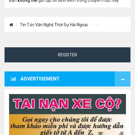
Bạn
không thể
gửi tập tin đính kèm trong chuyên mục này.
Tin Tức Văn Nghệ Thời Sự Hải Ngoại
REGISTER
ADVERTISEMENT