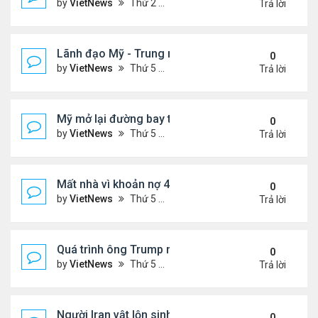
by
VietNews
Thứ 2 Tháng 5 25, 2026 5:37 pm
Trả lời
Lãnh đạo Mỹ - Trung muốn gì ở nhau khi gặp thượ
0
by
VietNews
Thứ 5 Tháng 5 14, 2026 3:05 pm
Trả lời
Mỹ mở lại đường bay thẳng tới Venezuela sau 7 n
0
by
VietNews
Thứ 5 Tháng 4 30, 2026 4:27 pm
Trả lời
Mất nhà vì khoản nợ 400 USD với ban quản trị khu 
0
by
VietNews
Thứ 5 Tháng 4 23, 2026 4:30 pm
Trả lời
Quá trình ông Trump ra quyết định tấn công Iran
0
by
VietNews
Thứ 5 Tháng 4 09, 2026 5:43 pm
Trả lời
Người Iran vật lộn sinh tồn giữa chiến sự
0