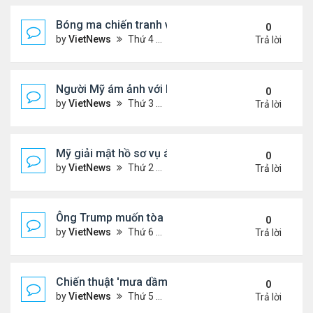
Bóng ma chiến tranh với Israel ám ảnh người Iran
0
by
VietNews
Thứ 4 Tháng 7 23, 2025 5:32 pm
Trả lời
Người Mỹ ám ảnh với hồ sơ Epstein
0
by
VietNews
Thứ 3 Tháng 7 22, 2025 5:08 pm
Trả lời
Mỹ giải mật hồ sơ vụ ám sát Martin Luther King Jr.
0
by
VietNews
Thứ 2 Tháng 7 21, 2025 5:36 pm
Trả lời
Ông Trump muốn tòa cho phép công bố hồ sơ về E
0
by
VietNews
Thứ 6 Tháng 7 18, 2025 3:50 pm
Trả lời
Chiến thuật 'mưa dầm' của châu Âu đẩy ông Trump
0
by
VietNews
Thứ 5 Tháng 7 17, 2025 9:34 am
Trả lời