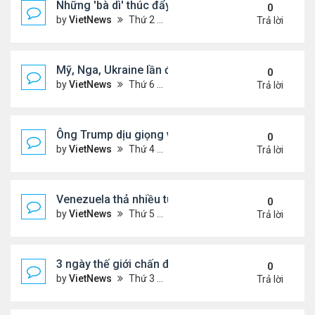
Những 'bà dì' thúc đẩy cơn sốt mua vàng ở Trung
0
by
VietNews
Thứ 2 Tháng 2 09, 2026 4:53 pm
Trả lời
Mỹ, Nga, Ukraine lần đầu họp trực tiếp để bàn kế 
0
by
VietNews
Thứ 6 Tháng 1 23, 2026 4:44 pm
Trả lời
Ông Trump dịu giọng về Greenland
0
by
VietNews
Thứ 4 Tháng 1 14, 2026 5:26 pm
Trả lời
Venezuela thả nhiều tù nhân giữa sức ép từ Mỹ
0
by
VietNews
Thứ 5 Tháng 1 08, 2026 5:39 pm
Trả lời
3 ngày thế giới chấn động vì vụ Mỹ bắt Tổng thốn
0
by
VietNews
Thứ 3 Tháng 1 06, 2026 4:43 pm
Trả lời