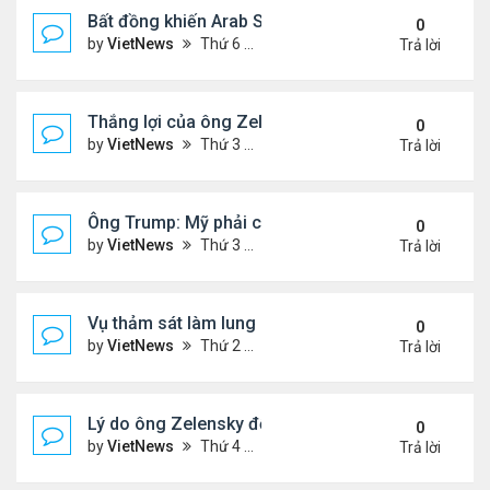
Bất đồng khiến Arab Saudi và UAE từ đồng minh th
0
by
VietNews
Thứ 6 Tháng 1 02, 2026 5:25 pm
Trả lời
Thắng lợi của ông Zelensky khi hội đàm với ông 
0
by
VietNews
Thứ 3 Tháng 12 30, 2025 4:49 pm
Trả lời
Ông Trump: Mỹ phải có được Greenland
0
by
VietNews
Thứ 3 Tháng 12 23, 2025 3:11 pm
Trả lời
Vụ thảm sát làm lung lay niềm tin với luật kiểm so
0
by
VietNews
Thứ 2 Tháng 12 15, 2025 4:16 pm
Trả lời
Lý do ông Zelensky đổi lập trường về bầu cử tổng
0
by
VietNews
Thứ 4 Tháng 12 10, 2025 5:48 pm
Trả lời