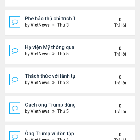
Phe bảo thủ chỉ trích Tổng thống Iran 'mềm mỏng'
0
by
VietNews
Thứ 3 Tháng 7 08, 2025 8:27 am
Trả lời
Hạ viện Mỹ thông qua 'dự luật to đẹp'
0
by
VietNews
Thứ 5 Tháng 7 03, 2025 4:26 pm
Trả lời
Thách thức với lãnh tụ tối cao Iran hậu xung đột
0
by
VietNews
Thứ 3 Tháng 7 01, 2025 8:46 am
Trả lời
Cách ông Trump dùng mạng xã hội để dập lửa xung 
0
by
VietNews
Thứ 5 Tháng 6 26, 2025 4:33 pm
Trả lời
Ông Trump ví đòn tập kích Iran với vụ ném bom H
0