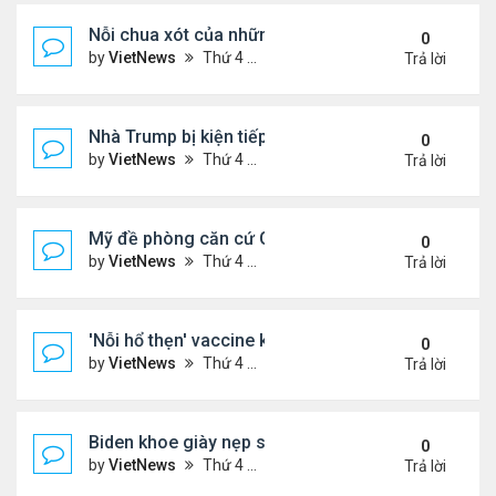
Nỗi chua xót của những người Mỹ thất nghiệp kéo 
0
by
VietNews
Thứ 4 Tháng 12 02, 2020 2:14 pm
Trả lời
Nhà Trump bị kiện tiếp tay cho công ty đa cấp
0
by
VietNews
Thứ 4 Tháng 12 02, 2020 2:12 pm
Trả lời
Mỹ đề phòng căn cứ Guam bị đánh úp
0
by
VietNews
Thứ 4 Tháng 12 02, 2020 2:07 pm
Trả lời
'Nỗi hổ thẹn' vaccine khiến Trump trút giận lên FD
0
by
VietNews
Thứ 4 Tháng 12 02, 2020 2:06 pm
Trả lời
Biden khoe giày nẹp sau khi bị rạn xương
0
by
VietNews
Thứ 4 Tháng 12 02, 2020 2:04 pm
Trả lời