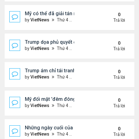
Mỹ có thể đã giải tán nhóm chuyên trách chống IS
0
by
VietNews
Thứ 4 Tháng 12 02, 2020 2:04 pm
Trả lời
Trump dọa phủ quyết đạo luật quốc phòng
0
by
VietNews
Thứ 4 Tháng 12 02, 2020 2:03 pm
Trả lời
Trump ám chỉ tái tranh cử năm 2024
0
by
VietNews
Thứ 4 Tháng 12 02, 2020 1:58 pm
Trả lời
Mỹ đối mặt 'đêm đông dài' Covid-19
0
by
VietNews
Thứ 4 Tháng 12 02, 2020 1:57 pm
Trả lời
Những ngày cuối của Trump ở Nhà Trắng
0
by
VietNews
Thứ 4 Tháng 12 02, 2020 1:55 pm
Trả lời