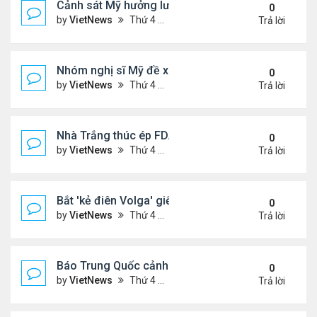
Cảnh sát Mỹ hưởng lương như thế nào?
0
by
VietNews
Thứ 4 Tháng 12 02, 2020 2:59 pm
Trả lời
Nhóm nghị sĩ Mỹ đề xuất gói 908 tỷ USD cứu trợ C
0
by
VietNews
Thứ 4 Tháng 12 02, 2020 2:34 pm
Trả lời
Nhà Trắng thúc ép FDA phê duyệt nhanh vaccine 
0
by
VietNews
Thứ 4 Tháng 12 02, 2020 2:25 pm
Trả lời
Bắt 'kẻ điên Volga' giết hàng chục phụ nữ
0
by
VietNews
Thứ 4 Tháng 12 02, 2020 2:24 pm
Trả lời
Báo Trung Quốc cảnh báo tàu chiến Australia 'nếm
0
by
VietNews
Thứ 4 Tháng 12 02, 2020 2:23 pm
Trả lời