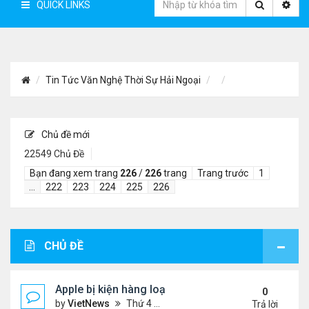
QUICK LINKS
Tin Tức Văn Nghệ Thời Sự Hải Ngoại
Chủ đề mới
22549 Chủ Đề
Bạn đang xem trang
226
/
226
trang
Trang trước
1
…
222
223
224
225
226
CHỦ ĐỀ
Apple bị kiện hàng loạt tại châu Âu
0
by
VietNews
Thứ 4 Tháng 12 02, 2020 10:33 pm
Trả lời