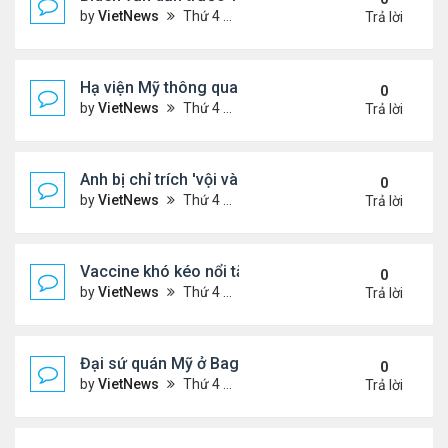
by
VietNews
Thứ 4 Tháng 12 02, 2020 4:48 pm
Trả lời
Hạ viện Mỹ thông qua dự luật chặn công ty Trung
0
by
VietNews
Thứ 4 Tháng 12 02, 2020 4:35 pm
Trả lời
Anh bị chỉ trích 'vội vàng' phê duyệt vaccine Pfizer
0
by
VietNews
Thứ 4 Tháng 12 02, 2020 4:20 pm
Trả lời
Vaccine khó kéo nổi tăng trưởng kinh tế toàn cầu
0
by
VietNews
Thứ 4 Tháng 12 02, 2020 4:13 pm
Trả lời
Đại sứ quán Mỹ ở Baghdad rút bớt nhân viên
0
by
VietNews
Thứ 4 Tháng 12 02, 2020 4:12 pm
Trả lời