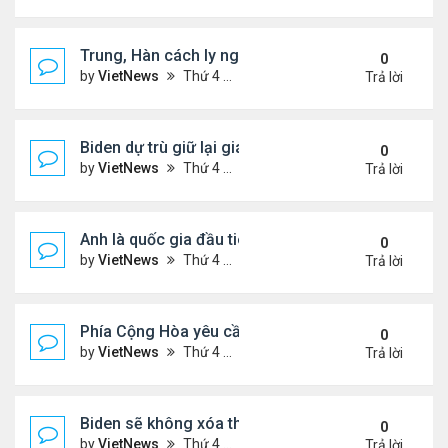
Trung, Hàn cách ly người đến từ nước ngoài như t
0
by
VietNews
Thứ 4 Tháng 12 02, 2020 1:54 pm
Trả lời
Biden dự trù giữ lại giám đốc FBI nếu không bị Tru
0
by
VietNews
Thứ 4 Tháng 12 02, 2020 1:52 pm
Trả lời
Anh là quốc gia đầu tiên chuẩn thuận vaccine COV
0
by
VietNews
Thứ 4 Tháng 12 02, 2020 1:51 pm
Trả lời
Phía Cộng Hòa yêu cầu TCPV chặn chiến thắng củ
0
by
VietNews
Thứ 4 Tháng 12 02, 2020 1:49 pm
Trả lời
Biden sẽ không xóa thỏa thuận thương mại với Tr
0
by
VietNews
Thứ 4 Tháng 12 02, 2020 12:16 pm
Trả lời