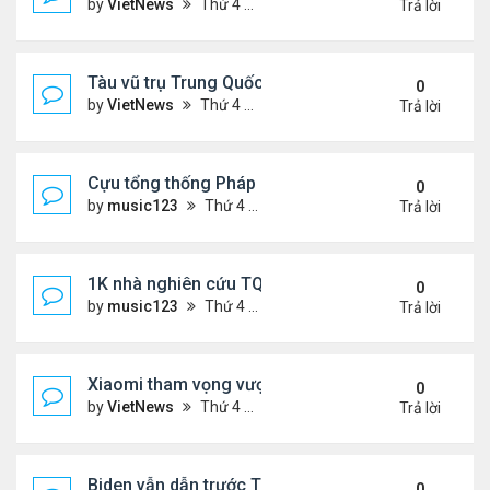
by
VietNews
Thứ 4 Tháng 12 02, 2020 10:23 pm
Trả lời
Tàu vũ trụ Trung Quốc lấy mẫu đất đá trên Mặt Tr
0
by
VietNews
Thứ 4 Tháng 12 02, 2020 10:20 pm
Trả lời
Cựu tổng thống Pháp qua đời do Corona
0
by
music123
Thứ 4 Tháng 12 02, 2020 6:00 pm
Trả lời
1K nhà nghiên cứu TQ rời Mỹ vì bị cáo buộc gián đ
0
by
music123
Thứ 4 Tháng 12 02, 2020 5:38 pm
Trả lời
Xiaomi tham vọng vượt Apple và Huawei
0
by
VietNews
Thứ 4 Tháng 12 02, 2020 4:50 pm
Trả lời
Biden vẫn dẫn trước Trump trong kiểm phiếu lại lầ
0