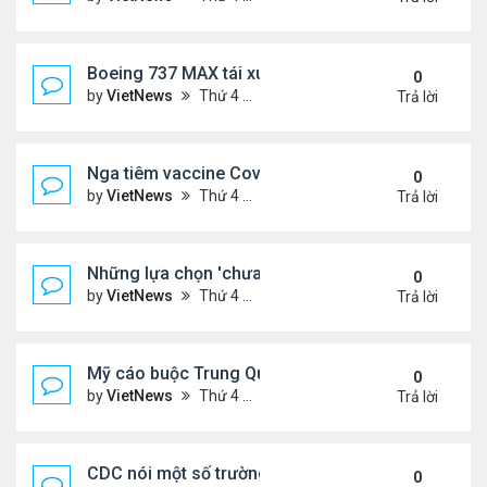
Boeing 737 MAX tái xuất
0
by
VietNews
Thứ 4 Tháng 12 02, 2020 12:15 pm
Trả lời
Nga tiêm vaccine Covid-19 diện rộng từ tuần sau
0
by
VietNews
Thứ 4 Tháng 12 02, 2020 12:13 pm
Trả lời
Những lựa chọn 'chưa có tiền lệ' cho nội các của 
0
by
VietNews
Thứ 4 Tháng 12 02, 2020 12:12 pm
Trả lời
Mỹ cáo buộc Trung Quốc ‘trắng trợn’ vi phạm cấm
0
by
VietNews
Thứ 4 Tháng 12 02, 2020 12:00 pm
Trả lời
CDC nói một số trường hợp chỉ cần cách ly 7-10 n
0