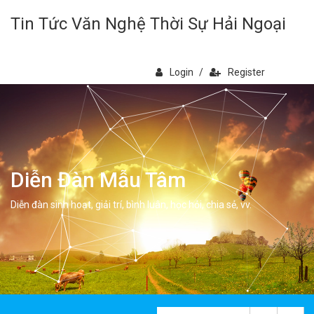
Tin Tức Văn Nghệ Thời Sự Hải Ngoại
Login
/
Register
Diễn Đàn Mẫu Tâm
Diễn đàn sinh hoạt, giải trí, bình luân, học hỏi, chia sẻ, vv.