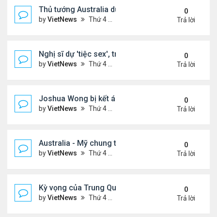
Thủ tướng Australia dùng WeChat trấn an cộng đ
0
by
VietNews
Thứ 4 Tháng 12 02, 2020 2:22 pm
Trả lời
Nghị sĩ dự 'tiệc sex', trèo ống nước né cảnh sát
0
by
VietNews
Thứ 4 Tháng 12 02, 2020 2:21 pm
Trả lời
Joshua Wong bị kết án tù hơn một năm
0
by
VietNews
Thứ 4 Tháng 12 02, 2020 2:20 pm
Trả lời
Australia - Mỹ chung tay phát triển vũ khí siêu vượ
0
by
VietNews
Thứ 4 Tháng 12 02, 2020 2:16 pm
Trả lời
Kỳ vọng của Trung Quốc vào 'cánh cửa cơ hội' thời
0
by
VietNews
Thứ 4 Tháng 12 02, 2020 2:15 pm
Trả lời