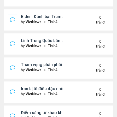
Biden: Đánh bại Trump là làm điều tốt cho nước M
0
by
VietNews
Thứ 4 Tháng 12 02, 2020 10:32 pm
Trả lời
Lính Trung Quốc bắn pháo, hành quân trên cao n
0
by
VietNews
Thứ 4 Tháng 12 02, 2020 10:31 pm
Trả lời
Tham vọng phân phối vaccine toàn cầu của Trung
0
by
VietNews
Thứ 4 Tháng 12 02, 2020 10:28 pm
Trả lời
Iran bị tố điều đặc nhiệm tới 'sân sau' của Mỹ
0
by
VietNews
Thứ 4 Tháng 12 02, 2020 10:26 pm
Trả lời
Điểm sáng từ khao khát 'nhận công vaccine' của 
0