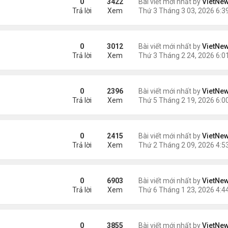
0
3422
Bài viết mới nhất by
VietNe
Trả lời
Xem
trước sức ép từ Mỹ
0
3012
Bài viết mới nhất by
VietNe
Trả lời
Xem
rung - Hàn
0
2396
Bài viết mới nhất by
VietNe
Trả lời
Xem
àng ở Trung Quốc
0
2415
Bài viết mới nhất by
VietNe
Trả lời
Xem
p để bàn kế hoạch hòa bình
0
6903
Bài viết mới nhất by
VietNe
Trả lời
Xem
0
3855
Bài viết mới nhất by
VietNe