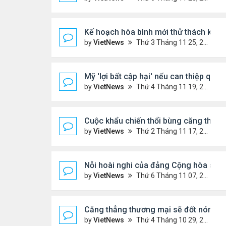
Kế hoạch hòa bình mới thử thách khả 
by
VietNews
Thứ 3 Tháng 11 25, 2025 6:48 pm
Mỹ 'lợi bất cập hại' nếu can thiệp quâ
by
VietNews
Thứ 4 Tháng 11 19, 2025 4:49 pm
Cuộc khẩu chiến thổi bùng căng thẳng
by
VietNews
Thứ 2 Tháng 11 17, 2025 9:39 am
Nỗi hoài nghi của đảng Cộng hòa sau l
by
VietNews
Thứ 6 Tháng 11 07, 2025 4:39 pm
Căng thẳng thương mại sẽ đốt nóng c
by
VietNews
Thứ 4 Tháng 10 29, 2025 5:40 pm