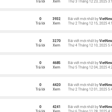
Trả lời
Xem
luật kiểm soát súng đạn ở Australia
0
3932
Bài viết mới nhất by
VietNe
Trả lời
Xem
bầu cử tổng thống
0
3270
Bài viết mới nhất by
VietNe
Trả lời
Xem
ong xung đột Ukraine
0
4685
Bài viết mới nhất by
VietNe
Trả lời
Xem
u thảm họa cháy chung cư
0
4420
Bài viết mới nhất by
VietNe
Trả lời
Xem
ch hòa bình Ukraine
0
4241
Bài viết mới nhất by
VietNe
Trả lời
Xem