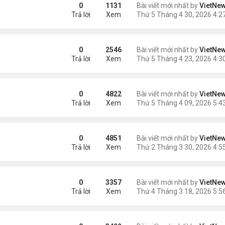
ela sau 7 năm
0
1131
Bài viết mới nhất by
VietNe
Trả lời
Xem
uản trị khu dân cư
0
2546
Bài viết mới nhất by
VietNe
Trả lời
Xem
 công Iran
0
4822
Bài viết mới nhất by
VietNe
Trả lời
Xem
sự
0
4851
Bài viết mới nhất by
VietNe
Trả lời
Xem
 giới ở Qatar
0
3357
Bài viết mới nhất by
VietNe
Trả lời
Xem
an