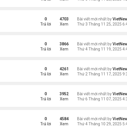
năng ứng biến của ông Zelensky
0
4703
Bài viết mới nhất by
VietNe
Trả lời
Xem
n sự vào Venezuela
0
3866
Bài viết mới nhất by
VietNe
Trả lời
Xem
 Trung - Nhật
0
4261
Bài viết mới nhất by
VietNe
Trả lời
Xem
oạt thất bại bầu cử
0
3952
Bài viết mới nhất by
VietNe
Trả lời
Xem
uộc gặp ông Trump - ông Tập
0
4584
Bài viết mới nhất by
VietNe
Trả lời
Xem