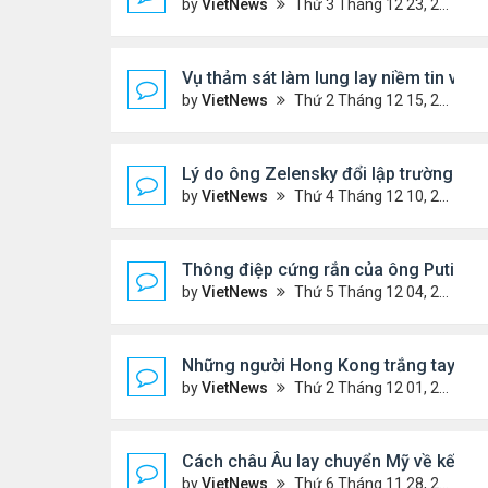
by
VietNews
Thứ 3 Tháng 12 23, 2025 3:11 pm
Vụ thảm sát làm lung lay niềm tin với 
by
VietNews
Thứ 2 Tháng 12 15, 2025 4:16 pm
Lý do ông Zelensky đổi lập trường về 
by
VietNews
Thứ 4 Tháng 12 10, 2025 5:48 pm
Thông điệp cứng rắn của ông Putin tr
by
VietNews
Thứ 5 Tháng 12 04, 2025 4:20 pm
Những người Hong Kong trắng tay sa
by
VietNews
Thứ 2 Tháng 12 01, 2025 5:49 pm
Cách châu Âu lay chuyển Mỹ về kế hoạ
by
VietNews
Thứ 6 Tháng 11 28, 2025 4:28 pm