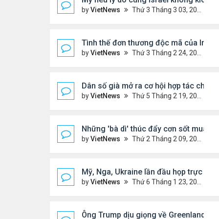
by
VietNews
Thứ 3 Tháng 3 03, 2026 6:39 pm
Tình thế đơn thương độc mã của Iran 
by
VietNews
Thứ 3 Tháng 2 24, 2026 6:01 pm
Dân số già mở ra cơ hội hợp tác cho T
by
VietNews
Thứ 5 Tháng 2 19, 2026 6:00 pm
Những 'bà dì' thúc đẩy cơn sốt mua v
by
VietNews
Thứ 2 Tháng 2 09, 2026 4:53 pm
Mỹ, Nga, Ukraine lần đầu họp trực tiế
by
VietNews
Thứ 6 Tháng 1 23, 2026 4:44 pm
Ông Trump dịu giọng về Greenland