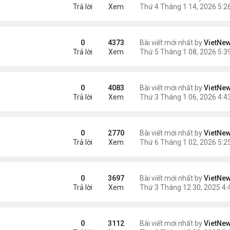
Trả lời
Xem
 ép từ Mỹ
0
4373
Bài viết mới nhất by
VietNe
Trả lời
Xem
t Tổng thống Venezuela
0
4083
Bài viết mới nhất by
VietNe
Trả lời
Xem
ồng minh thành đối thủ
0
2770
Bài viết mới nhất by
VietNe
Trả lời
Xem
àm với ông Trump
0
3697
Bài viết mới nhất by
VietNe
Trả lời
Xem
nd
0
3112
Bài viết mới nhất by
VietNe