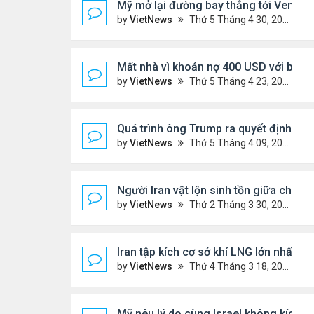
Mỹ mở lại đường bay thẳng tới Venezu
by
VietNews
Thứ 5 Tháng 4 30, 2026 4:27 pm
Mất nhà vì khoản nợ 400 USD với ban q
by
VietNews
Thứ 5 Tháng 4 23, 2026 4:30 pm
Quá trình ông Trump ra quyết định tấn
by
VietNews
Thứ 5 Tháng 4 09, 2026 5:43 pm
Người Iran vật lộn sinh tồn giữa chiến 
by
VietNews
Thứ 2 Tháng 3 30, 2026 4:55 pm
Iran tập kích cơ sở khí LNG lớn nhất thế
by
VietNews
Thứ 4 Tháng 3 18, 2026 5:56 pm
Mỹ nêu lý do cùng Israel không kích Ir