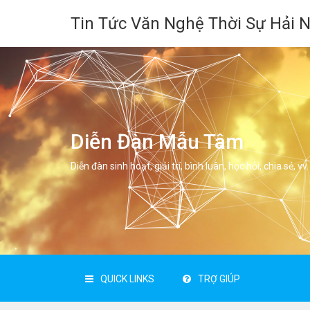
Tin Tức Văn Nghệ Thời Sự Hải 
Diễn Đàn Mẫu Tâm
Diễn đàn sinh hoạt, giải trí, bình luân, học hỏi, chia sẻ, vv.
QUICK LINKS
TRỢ GIÚP