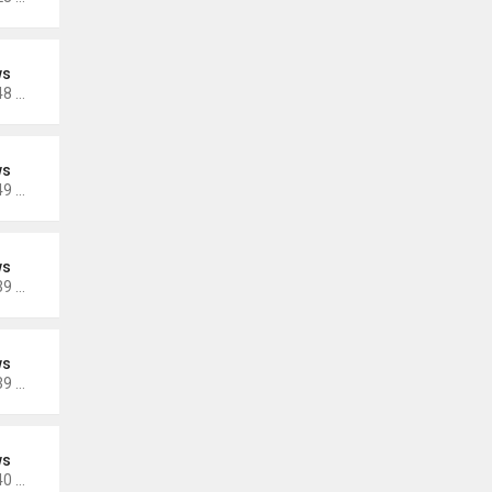
ws
Thứ 3 Tháng 11 25, 2025 6:48 pm
ws
Thứ 4 Tháng 11 19, 2025 4:49 pm
ws
Thứ 2 Tháng 11 17, 2025 9:39 am
ws
Thứ 6 Tháng 11 07, 2025 4:39 pm
ws
Thứ 4 Tháng 10 29, 2025 5:40 pm