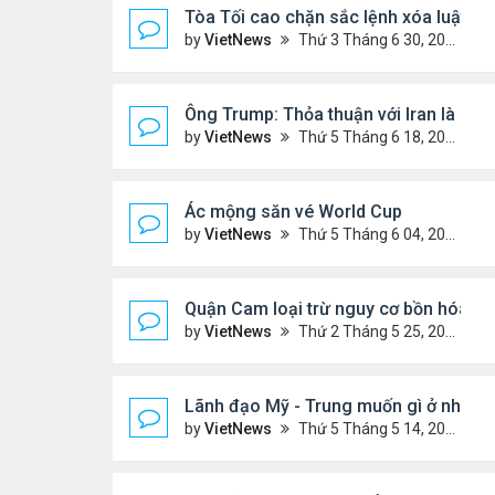
Tòa Tối cao chặn sắc lệnh xóa luật 's
by
VietNews
Thứ 3 Tháng 6 30, 2026 5:52 pm
Ông Trump: Thỏa thuận với Iran là chi
by
VietNews
Thứ 5 Tháng 6 18, 2026 5:26 pm
Ác mộng săn vé World Cup
by
VietNews
Thứ 5 Tháng 6 04, 2026 4:49 pm
Quận Cam loại trừ nguy cơ bồn hóa ch
by
VietNews
Thứ 2 Tháng 5 25, 2026 5:37 pm
Lãnh đạo Mỹ - Trung muốn gì ở nhau k
by
VietNews
Thứ 5 Tháng 5 14, 2026 3:05 pm