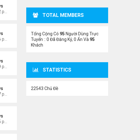
ws
Thứ 3 Tháng 6 30, 2026 5:52 pm
TOTAL MEMBERS
ws
Tổng Cộng Có
95
Người Dùng Trực
Thứ 5 Tháng 6 18, 2026 5:26 pm
Tuyến :: 0 Đã Đăng Ký, 0 Ẩn Và
95
Khách
ws
Thứ 5 Tháng 6 04, 2026 4:49 pm
STATISTICS
22543 Chủ Đề
ws
Thứ 2 Tháng 5 25, 2026 5:37 pm
ws
Thứ 5 Tháng 5 14, 2026 3:05 pm