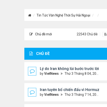
Tin Tức Văn Nghệ Thời Sự Hải Ngoại
Chủ đề mới
22543 Chủ Đề
B
CHỦ ĐỀ
Lý do Iran không lùi bước trước lời đ
by
VietNews
Thứ 3 Tháng 8 04, 2026 4:32 pm
Iran tuyên bố chiến đấu vì Hormuz tới '
by
VietNews
Thứ 3 Tháng 7 14, 2026 4:29 pm