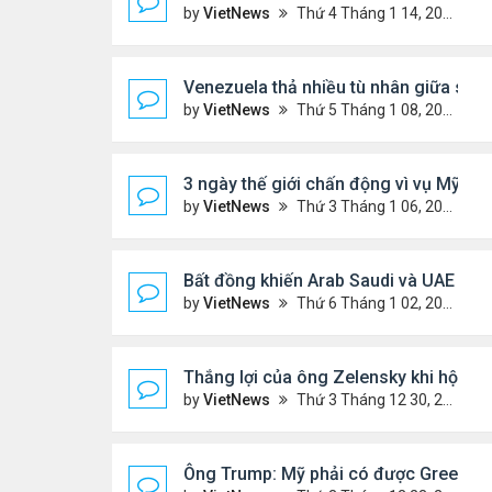
by
VietNews
Thứ 4 Tháng 1 14, 2026 5:26 pm
Venezuela thả nhiều tù nhân giữa sức
by
VietNews
Thứ 5 Tháng 1 08, 2026 5:39 pm
3 ngày thế giới chấn động vì vụ Mỹ bắ
by
VietNews
Thứ 3 Tháng 1 06, 2026 4:43 pm
Bất đồng khiến Arab Saudi và UAE từ đ
by
VietNews
Thứ 6 Tháng 1 02, 2026 5:25 pm
Thắng lợi của ông Zelensky khi hội đ
by
VietNews
Thứ 3 Tháng 12 30, 2025 4:49 pm
Ông Trump: Mỹ phải có được Greenla