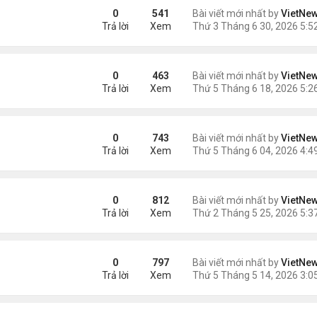
inh ở Mỹ là công dân Mỹ'
0
541
Bài viết mới nhất by
VietNe
Trả lời
Xem
ến thắng cho Mỹ
0
463
Bài viết mới nhất by
VietNe
Trả lời
Xem
0
743
Bài viết mới nhất by
VietNe
Trả lời
Xem
ất phát nổ
0
812
Bài viết mới nhất by
VietNe
Trả lời
Xem
hi gặp thượng đỉnh?
0
797
Bài viết mới nhất by
VietNe
Trả lời
Xem