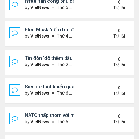
Israel tấn công phủ đầu Iran
0
by
VietNews
Thứ 5 Tháng 6 12, 2025 5:28 pm
Trả lời
Elon Musk 'nếm trái đắng' khi rạn nứt với ông Tru
0
by
VietNews
Thứ 4 Tháng 6 11, 2025 5:53 pm
Trả lời
Tin đồn 'đổ thêm dầu vào lửa' biểu tình ở Los Ang
0
by
VietNews
Thứ 2 Tháng 6 09, 2025 5:54 pm
Trả lời
Siêu dự luật khiến quan hệ Trump - Musk tan vỡ
0
by
VietNews
Thứ 6 Tháng 6 06, 2025 4:57 pm
Trả lời
NATO thấp thỏm với mối đe dọa từ drone sát thủ
0
by
VietNews
Thứ 5 Tháng 6 05, 2025 5:51 pm
Trả lời