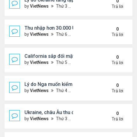
0
by
VietNews
Thứ 3 Tháng 8 26, 2025 5:25 pm
Trả lời
Thu nhập hơn 30.000 USD mỗi tháng mới đủ trả g
0
by
VietNews
Thứ 6 Tháng 8 22, 2025 3:47 pm
Trả lời
California sắp đối mặt đợt nắng nóng hơn 43 độ C
0
by
VietNews
Thứ 5 Tháng 8 21, 2025 4:58 pm
Trả lời
Lý do Nga muốn kiểm soát toàn bộ vùng Donbass
0
by
VietNews
Thứ 4 Tháng 8 20, 2025 4:44 pm
Trả lời
Ukraine, châu Âu thu được gì từ cuộc họp với Tổn
0
by
VietNews
Thứ 3 Tháng 8 19, 2025 4:34 pm
Trả lời