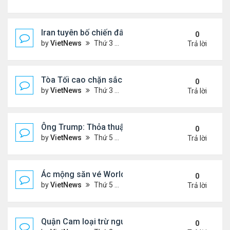
Iran tuyên bố chiến đấu vì Hormuz tới 'hơi thở cuối
0
by
VietNews
Thứ 3 Tháng 7 14, 2026 4:29 pm
Trả lời
Tòa Tối cao chặn sắc lệnh xóa luật 'sinh ở Mỹ là 
0
by
VietNews
Thứ 3 Tháng 6 30, 2026 5:52 pm
Trả lời
Ông Trump: Thỏa thuận với Iran là chiến thắng ch
0
by
VietNews
Thứ 5 Tháng 6 18, 2026 5:26 pm
Trả lời
Ác mộng săn vé World Cup
0
by
VietNews
Thứ 5 Tháng 6 04, 2026 4:49 pm
Trả lời
Quận Cam loại trừ nguy cơ bồn hóa chất phát nổ
0