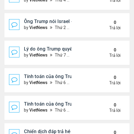
by
VietNews
Thứ 4 Tháng 6 25, 2025 5:43 pm
Trả lời
Ông Trump nói Israel - Iran đạt thỏa thuận ngừng 
0
by
VietNews
Thứ 2 Tháng 6 23, 2025 5:45 pm
Trả lời
Lý do ông Trump quyết định không kích Iran
0
by
VietNews
Thứ 7 Tháng 6 21, 2025 11:14 pm
Trả lời
Tính toán của ông Trump khi lùi quyết định can thiệ
0
by
VietNews
Thứ 6 Tháng 6 20, 2025 2:44 pm
Trả lời
Tính toán của ông Trump khi lùi quyết định can thiệ
0
by
VietNews
Thứ 6 Tháng 6 20, 2025 2:43 pm
Trả lời
Chiến dịch đáp trả hé lộ năng lực tên lửa thực sự c
0