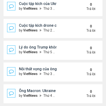
Cuộc tập kích của Ukraine khó làm suy yếu 'mưa l
0
by
VietNews
Thứ 3 Tháng 6 03, 2025 5:55 pm
Trả lời
Cuộc tập kích drone có thể thay đổi quy tắc chiến 
0
by
VietNews
Thứ 2 Tháng 6 02, 2025 5:41 pm
Trả lời
Lý do ông Trump không muốn áp lệnh trừng phạt 
0
by
VietNews
Thứ 5 Tháng 5 29, 2025 8:32 am
Trả lời
Nỗi thất vọng của ông Trump với nỗ lực chấm dứt 
0
by
VietNews
Thứ 3 Tháng 5 27, 2025 6:13 pm
Trả lời
Ông Macron: Ukraine biết không thể giành lại toàn
0
by
VietNews
Thứ 4 Tháng 5 14, 2025 3:54 pm
Trả lời