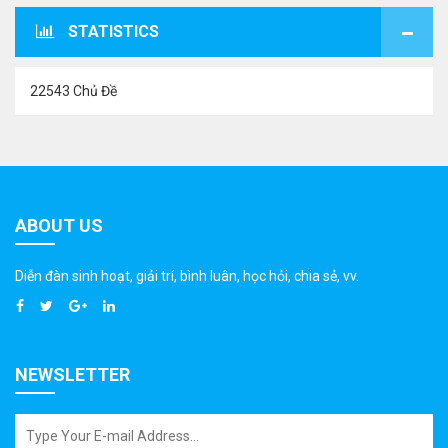
STATISTICS
22543 Chủ Đề
ABOUT US
Diễn đàn sinh hoạt, giải trí, bình luân, học hỏi, chia sẻ, vv.
NEWSLETTER