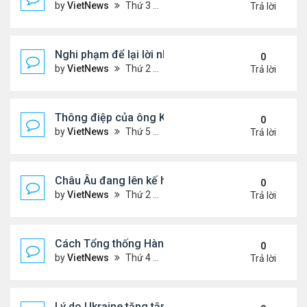
by
VietNews
Thứ 3 Tháng 9 16, 2025 5:42 pm
Trả lời
Nghi phạm để lại lời nhắn trước khi ám sát Charlie 
0
by
VietNews
Thứ 2 Tháng 9 15, 2025 4:33 pm
Trả lời
Thông điệp của ông Kim Jong-un khi đưa con gái 
0
by
VietNews
Thứ 5 Tháng 9 04, 2025 4:12 pm
Trả lời
Châu Âu đang lên kế hoạch chi tiết về ý tưởng điều
0
by
VietNews
Thứ 2 Tháng 9 01, 2025 3:55 pm
Trả lời
Cách Tổng thống Hàn Quốc dập lửa căng thẳng tr
0
by
VietNews
Thứ 4 Tháng 8 27, 2025 4:57 pm
Trả lời
Lý do Ukraine tăng tập kích hạ tầng dầu mỏ Nga