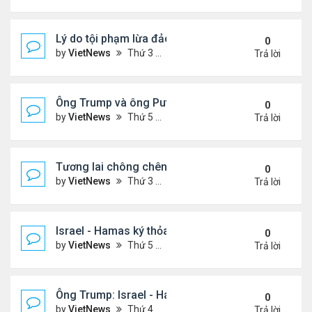
Lý do tội phạm lừa đảo ở Campuchia nhắm đến ng
0
by
VietNews
Thứ 3 Tháng 10 21, 2025 4:40 pm
Trả lời
Ông Trump và ông Putin điện đàm, nhất trí gặp nh
0
by
VietNews
Thứ 5 Tháng 10 16, 2025 5:15 pm
Trả lời
Tương lai chông chênh với Dải Gaza sau lệnh ngừ
0
by
VietNews
Thứ 3 Tháng 10 14, 2025 2:41 pm
Trả lời
Israel - Hamas ký thỏa thuận ngừng bắn
0
by
VietNews
Thứ 5 Tháng 10 09, 2025 2:23 pm
Trả lời
Ông Trump: Israel - Hamas đạt thỏa thuận hòa bìn
0
by
VietNews
Thứ 4 Tháng 10 08, 2025 5:38 pm
Trả lời