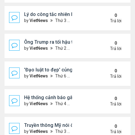
Lý do công tắc nhiên liệu máy bay nằm ở vị trí dễ t
0
by
VietNews
Thứ 3 Tháng 7 15, 2025 5:56 pm
Trả lời
Ông Trump ra tối hậu thư với Nga
0
by
VietNews
Thứ 2 Tháng 7 14, 2025 12:49 pm
Trả lời
'Đạo luật to đẹp' củng cố quyền lực của ông Tru
0
by
VietNews
Thứ 6 Tháng 7 11, 2025 8:45 am
Trả lời
Hệ thống cảnh báo gây tranh cãi trong thảm kịch l
0
by
VietNews
Thứ 4 Tháng 7 09, 2025 5:42 pm
Trả lời
Truyền thông Mỹ nói ông Trump muốn chuyển 10 tê
0
by
VietNews
Thứ 3 Tháng 7 08, 2025 5:14 pm
Trả lời