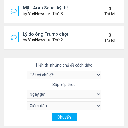
Mỹ - Arab Saudi ký thỏa thuận vũ khí 142 tỷ USD
0
by
VietNews
Thứ 3 Tháng 5 13, 2025 3:19 pm
Trả lời
Lý do ông Trump chọn vùng Vịnh làm nơi đầu tiên
0
by
VietNews
Thứ 2 Tháng 5 12, 2025 4:00 pm
Trả lời
Hiển thị những chủ đề cách đây:
Sắp xếp theo