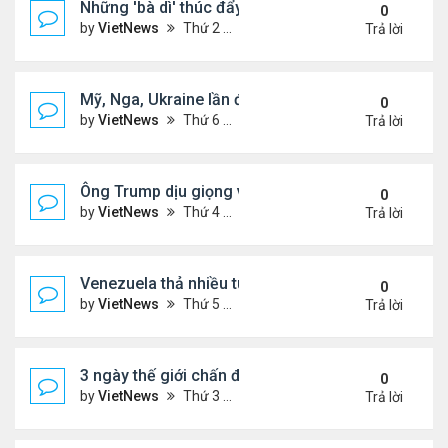
Những 'bà dì' thúc đẩy cơn sốt mua vàng ở Trung
0
by
VietNews
Thứ 2 Tháng 2 09, 2026 4:53 pm
Trả lời
Mỹ, Nga, Ukraine lần đầu họp trực tiếp để bàn kế 
0
by
VietNews
Thứ 6 Tháng 1 23, 2026 4:44 pm
Trả lời
Ông Trump dịu giọng về Greenland
0
by
VietNews
Thứ 4 Tháng 1 14, 2026 5:26 pm
Trả lời
Venezuela thả nhiều tù nhân giữa sức ép từ Mỹ
0
by
VietNews
Thứ 5 Tháng 1 08, 2026 5:39 pm
Trả lời
3 ngày thế giới chấn động vì vụ Mỹ bắt Tổng thốn
0
by
VietNews
Thứ 3 Tháng 1 06, 2026 4:43 pm
Trả lời