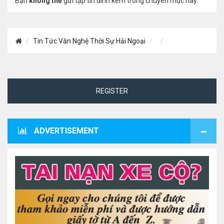
Bạn
không thể
gửi tập tin đính kèm trong chuyên mục này.
Tin Tức Văn Nghệ Thời Sự Hải Ngoại
REGISTER
ADVERTISEMENT