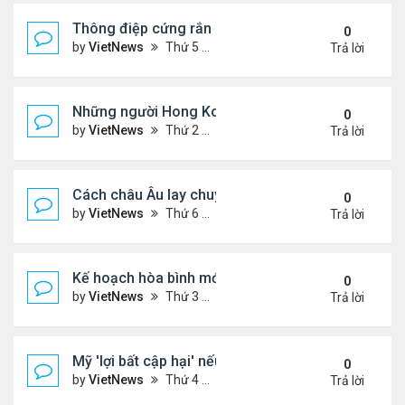
Thông điệp cứng rắn của ông Putin trong xung độ
0
by
VietNews
Thứ 5 Tháng 12 04, 2025 4:20 pm
Trả lời
Những người Hong Kong trắng tay sau thảm họa 
0
by
VietNews
Thứ 2 Tháng 12 01, 2025 5:49 pm
Trả lời
Cách châu Âu lay chuyển Mỹ về kế hoạch hòa bình
0
by
VietNews
Thứ 6 Tháng 11 28, 2025 4:28 pm
Trả lời
Kế hoạch hòa bình mới thử thách khả năng ứng bi
0
by
VietNews
Thứ 3 Tháng 11 25, 2025 6:48 pm
Trả lời
Mỹ 'lợi bất cập hại' nếu can thiệp quân sự vào Ven
0
by
VietNews
Thứ 4 Tháng 11 19, 2025 4:49 pm
Trả lời