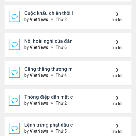
Cuộc khẩu chiến thổi bùng căng thẳng Trung - Nhậ
0
by
VietNews
Thứ 2 Tháng 11 17, 2025 9:39 am
Trả lời
Nỗi hoài nghi của đảng Cộng hòa sau loạt thất bại
0
by
VietNews
Thứ 6 Tháng 11 07, 2025 4:39 pm
Trả lời
Căng thẳng thương mại sẽ đốt nóng cuộc gặp ông
0
by
VietNews
Thứ 4 Tháng 10 29, 2025 5:40 pm
Trả lời
Thông điệp dằn mặt của Washington khi điều siêu 
0
by
VietNews
Thứ 2 Tháng 10 27, 2025 5:06 pm
Trả lời
Lệnh trừng phạt dầu của ông Trump có thể giáng
0
by
VietNews
Thứ 5 Tháng 10 23, 2025 5:12 pm
Trả lời