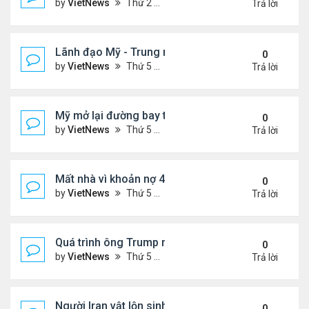
by
VietNews
Thứ 2 Tháng 5 25, 2026 5:37 pm
Trả lời
Lãnh đạo Mỹ - Trung muốn gì ở nhau khi gặp thượ
0
by
VietNews
Thứ 5 Tháng 5 14, 2026 3:05 pm
Trả lời
Mỹ mở lại đường bay thẳng tới Venezuela sau 7 n
0
by
VietNews
Thứ 5 Tháng 4 30, 2026 4:27 pm
Trả lời
Mất nhà vì khoản nợ 400 USD với ban quản trị khu 
0
by
VietNews
Thứ 5 Tháng 4 23, 2026 4:30 pm
Trả lời
Quá trình ông Trump ra quyết định tấn công Iran
0
by
VietNews
Thứ 5 Tháng 4 09, 2026 5:43 pm
Trả lời
Người Iran vật lộn sinh tồn giữa chiến sự
0