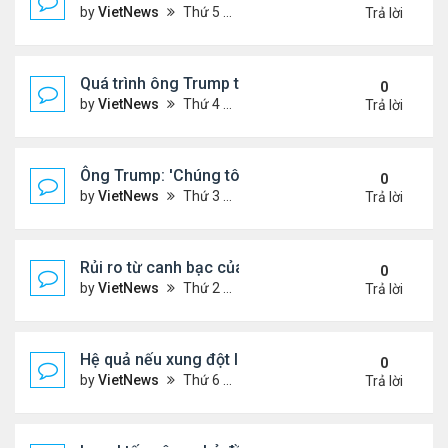
by
VietNews
Thứ 5 Tháng 6 19, 2025 4:25 pm
Trả lời
Quá trình ông Trump thay đổi lập trường về xung đột
0
by
VietNews
Thứ 4 Tháng 6 18, 2025 2:22 pm
Trả lời
Ông Trump: 'Chúng tôi đã kiểm soát hoàn toàn khô
0
by
VietNews
Thứ 3 Tháng 6 17, 2025 5:52 pm
Trả lời
Rủi ro từ canh bạc của Thủ tướng Israel khi tấn cô
0
by
VietNews
Thứ 2 Tháng 6 16, 2025 4:45 pm
Trả lời
Hệ quả nếu xung đột Israel - Iran lan rộng
0
by
VietNews
Thứ 6 Tháng 6 13, 2025 5:24 pm
Trả lời