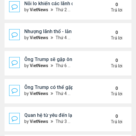
Nỗi lo khiến các lãnh đạo châu Âu tới Washingto
0
by
VietNews
Thứ 2 Tháng 8 18, 2025 4:12 pm
Trả lời
Nhượng lãnh thổ - lằn ranh đỏ của Ukraine khi đà
0
by
VietNews
Thứ 4 Tháng 8 13, 2025 5:23 pm
Trả lời
Ông Trump sẽ gặp ông Putin tại Alaska vào tuần s
0
by
VietNews
Thứ 6 Tháng 8 08, 2025 5:03 pm
Trả lời
Ông Trump có thể gặp ông Putin vào tuần tới
0
by
VietNews
Thứ 4 Tháng 8 06, 2025 4:29 pm
Trả lời
Quan hệ từ yêu đến lạnh nhạt của ông Trump với 
0
by
VietNews
Thứ 3 Tháng 8 05, 2025 4:59 pm
Trả lời