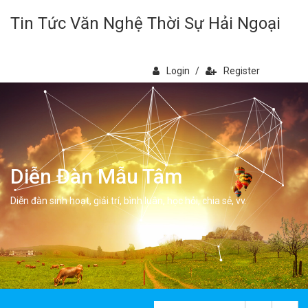
Tin Tức Văn Nghệ Thời Sự Hải Ngoại
Login
/
Register
Diễn Đàn Mẫu Tâm
Diễn đàn sinh hoạt, giải trí, bình luân, học hỏi, chia sẻ, vv.