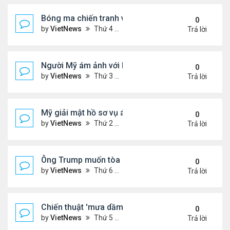
Bóng ma chiến tranh với Israel ám ảnh người Iran
0
by
VietNews
Thứ 4 Tháng 7 23, 2025 5:32 pm
Trả lời
Người Mỹ ám ảnh với hồ sơ Epstein
0
by
VietNews
Thứ 3 Tháng 7 22, 2025 5:08 pm
Trả lời
Mỹ giải mật hồ sơ vụ ám sát Martin Luther King Jr.
0
by
VietNews
Thứ 2 Tháng 7 21, 2025 5:36 pm
Trả lời
Ông Trump muốn tòa cho phép công bố hồ sơ về E
0
by
VietNews
Thứ 6 Tháng 7 18, 2025 3:50 pm
Trả lời
Chiến thuật 'mưa dầm' của châu Âu đẩy ông Trump
0
by
VietNews
Thứ 5 Tháng 7 17, 2025 9:34 am
Trả lời