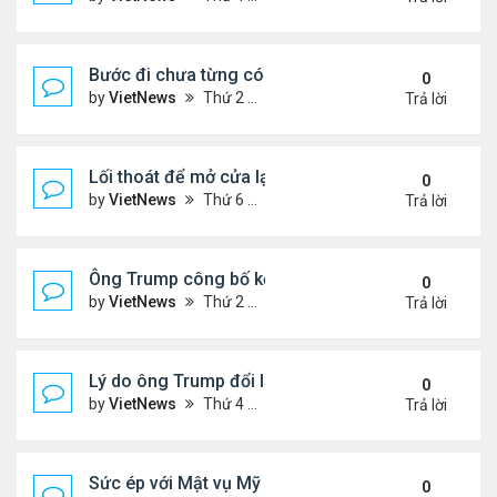
Bước đi chưa từng có của ông Trump khi ký sắc lệ
0
by
VietNews
Thứ 2 Tháng 10 06, 2025 5:17 pm
Trả lời
Lối thoát để mở cửa lại chính phủ Mỹ
0
by
VietNews
Thứ 6 Tháng 10 03, 2025 4:28 pm
Trả lời
Ông Trump công bố kế hoạch chấm dứt chiến sự I
0
by
VietNews
Thứ 2 Tháng 9 29, 2025 4:47 pm
Trả lời
Lý do ông Trump đổi lập trường về lãnh thổ Ukrain
0
by
VietNews
Thứ 4 Tháng 9 24, 2025 4:44 pm
Trả lời
Sức ép với Mật vụ Mỹ khi bảo vệ lễ tưởng niệm Char
0