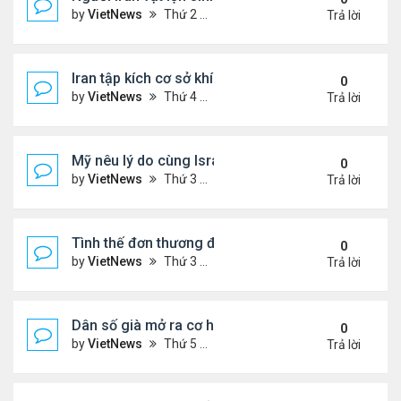
by
VietNews
Thứ 2 Tháng 3 30, 2026 4:55 pm
Trả lời
Iran tập kích cơ sở khí LNG lớn nhất thế giới ở Qata
0
by
VietNews
Thứ 4 Tháng 3 18, 2026 5:56 pm
Trả lời
Mỹ nêu lý do cùng Israel không kích Iran
0
by
VietNews
Thứ 3 Tháng 3 03, 2026 6:39 pm
Trả lời
Tình thế đơn thương độc mã của Iran trước sức ép
0
by
VietNews
Thứ 3 Tháng 2 24, 2026 6:01 pm
Trả lời
Dân số già mở ra cơ hội hợp tác cho Trung - Hàn
0
by
VietNews
Thứ 5 Tháng 2 19, 2026 6:00 pm
Trả lời