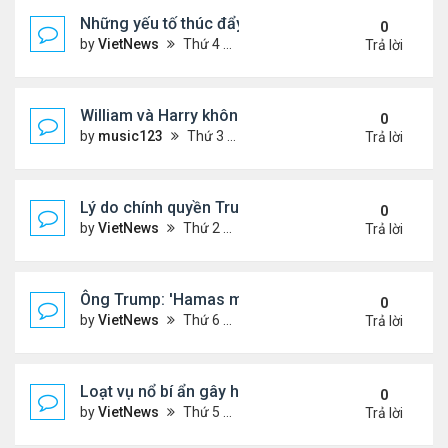
Những yếu tố thúc đẩy Thái Lan - Campuchia ngừ
0
by
VietNews
Thứ 4 Tháng 7 30, 2025 5:43 pm
Trả lời
William và Harry không thừa kế nơi mẹ yên nghỉ!
0
by
music123
Thứ 3 Tháng 7 29, 2025 5:03 pm
Trả lời
Lý do chính quyền Trump khó truy tố ông Obama 't
0
by
VietNews
Thứ 2 Tháng 7 28, 2025 5:24 pm
Trả lời
Ông Trump: 'Hamas muốn chết thay vì ngừng bắn'
0
by
VietNews
Thứ 6 Tháng 7 25, 2025 5:40 pm
Trả lời
Loạt vụ nổ bí ẩn gây hoang mang ở Iran
0
by
VietNews
Thứ 5 Tháng 7 24, 2025 3:50 pm
Trả lời