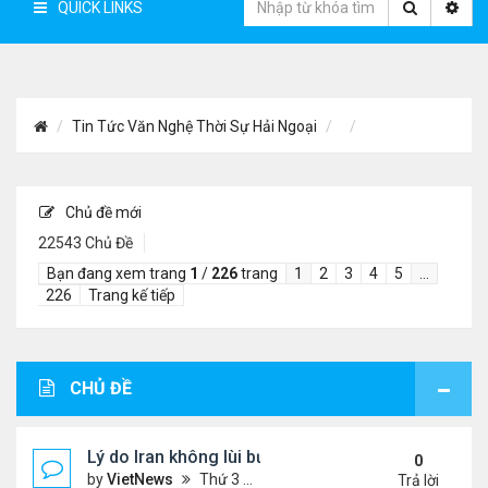
QUICK LINKS
Tin Tức Văn Nghệ Thời Sự Hải Ngoại
Chủ đề mới
22543 Chủ Đề
Bạn đang xem trang
1
/
226
trang
1
2
3
4
5
…
226
Trang kế tiếp
CHỦ ĐỀ
Lý do Iran không lùi bước trước lời đe dọa của ôn
0
by
VietNews
Thứ 3 Tháng 8 04, 2026 4:32 pm
Trả lời