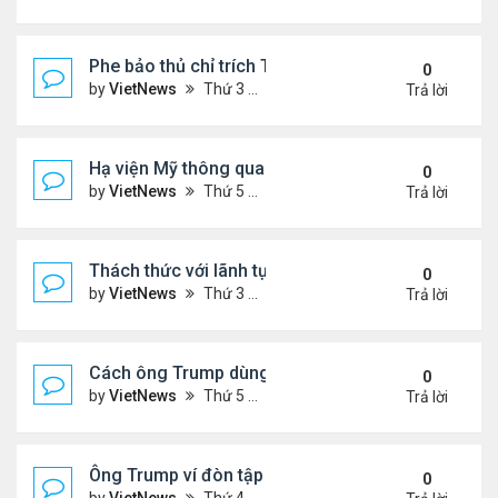
Phe bảo thủ chỉ trích Tổng thống Iran 'mềm mỏng'
0
by
VietNews
Thứ 3 Tháng 7 08, 2025 8:27 am
Trả lời
Hạ viện Mỹ thông qua 'dự luật to đẹp'
0
by
VietNews
Thứ 5 Tháng 7 03, 2025 4:26 pm
Trả lời
Thách thức với lãnh tụ tối cao Iran hậu xung đột
0
by
VietNews
Thứ 3 Tháng 7 01, 2025 8:46 am
Trả lời
Cách ông Trump dùng mạng xã hội để dập lửa xung 
0
by
VietNews
Thứ 5 Tháng 6 26, 2025 4:33 pm
Trả lời
Ông Trump ví đòn tập kích Iran với vụ ném bom H
0