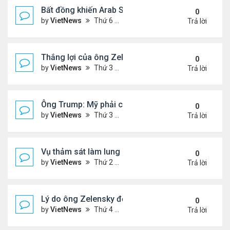
Bất đồng khiến Arab Saudi và UAE từ đồng minh th
0
by
VietNews
Thứ 6 Tháng 1 02, 2026 5:25 pm
Trả lời
Thắng lợi của ông Zelensky khi hội đàm với ông 
0
by
VietNews
Thứ 3 Tháng 12 30, 2025 4:49 pm
Trả lời
Ông Trump: Mỹ phải có được Greenland
0
by
VietNews
Thứ 3 Tháng 12 23, 2025 3:11 pm
Trả lời
Vụ thảm sát làm lung lay niềm tin với luật kiểm so
0
by
VietNews
Thứ 2 Tháng 12 15, 2025 4:16 pm
Trả lời
Lý do ông Zelensky đổi lập trường về bầu cử tổng
0
by
VietNews
Thứ 4 Tháng 12 10, 2025 5:48 pm
Trả lời