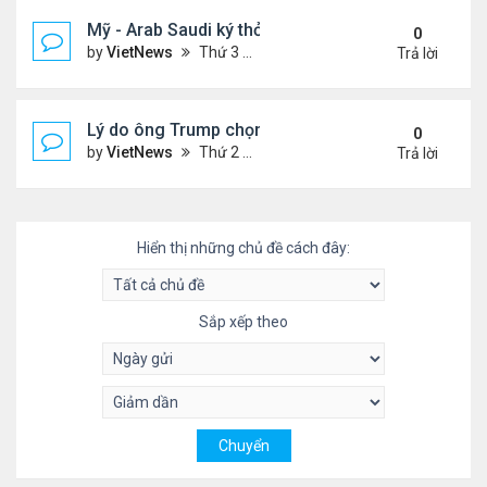
Mỹ - Arab Saudi ký thỏa thuận vũ khí 142 tỷ USD
0
by
VietNews
Thứ 3 Tháng 5 13, 2025 3:19 pm
Trả lời
Lý do ông Trump chọn vùng Vịnh làm nơi đầu tiên
0
by
VietNews
Thứ 2 Tháng 5 12, 2025 4:00 pm
Trả lời
Hiển thị những chủ đề cách đây:
Sắp xếp theo