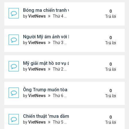
Bóng ma chiến tranh với Israel ám ảnh người Iran
0
by
VietNews
Thứ 4 Tháng 7 23, 2025 5:32 pm
Trả lời
Người Mỹ ám ảnh với hồ sơ Epstein
0
by
VietNews
Thứ 3 Tháng 7 22, 2025 5:08 pm
Trả lời
Mỹ giải mật hồ sơ vụ ám sát Martin Luther King Jr.
0
by
VietNews
Thứ 2 Tháng 7 21, 2025 5:36 pm
Trả lời
Ông Trump muốn tòa cho phép công bố hồ sơ về E
0
by
VietNews
Thứ 6 Tháng 7 18, 2025 3:50 pm
Trả lời
Chiến thuật 'mưa dầm' của châu Âu đẩy ông Trump
0
by
VietNews
Thứ 5 Tháng 7 17, 2025 9:34 am
Trả lời