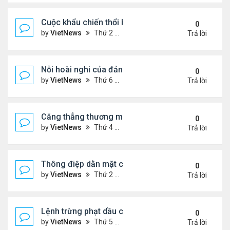
Cuộc khẩu chiến thổi bùng căng thẳng Trung - Nhậ
0
by
VietNews
Thứ 2 Tháng 11 17, 2025 9:39 am
Trả lời
Nỗi hoài nghi của đảng Cộng hòa sau loạt thất bại
0
by
VietNews
Thứ 6 Tháng 11 07, 2025 4:39 pm
Trả lời
Căng thẳng thương mại sẽ đốt nóng cuộc gặp ông
0
by
VietNews
Thứ 4 Tháng 10 29, 2025 5:40 pm
Trả lời
Thông điệp dằn mặt của Washington khi điều siêu 
0
by
VietNews
Thứ 2 Tháng 10 27, 2025 5:06 pm
Trả lời
Lệnh trừng phạt dầu của ông Trump có thể giáng
0
by
VietNews
Thứ 5 Tháng 10 23, 2025 5:12 pm
Trả lời