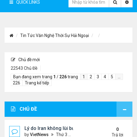
QUICK LINKS
Tin Tức Văn Nghệ Thời Sự Hải Ngoại
Chủ đề mới
22543 Chủ Đề
Bạn đang xem trang
1
/
226
trang
1
2
3
4
5
…
226
Trang kế tiếp
CHỦ ĐỀ
Lý do Iran không lùi bước trước lời đe dọa của ôn
0
by
VietNews
Thứ 3 Tháng 8 04, 2026 4:32 pm
Trả lời