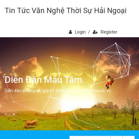
Tin Tức Văn Nghệ Thời Sự Hải Ngoại
Login
/
Register
Diễn Đàn Mẫu Tâm
Diễn đàn sinh hoạt, giải trí, bình luân, học hỏi, chia sẻ, vv.