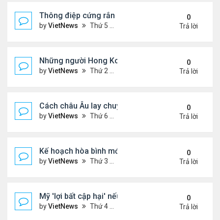
Thông điệp cứng rắn của ông Putin trong xung độ
0
by
VietNews
Thứ 5 Tháng 12 04, 2025 4:20 pm
Trả lời
Những người Hong Kong trắng tay sau thảm họa 
0
by
VietNews
Thứ 2 Tháng 12 01, 2025 5:49 pm
Trả lời
Cách châu Âu lay chuyển Mỹ về kế hoạch hòa bình
0
by
VietNews
Thứ 6 Tháng 11 28, 2025 4:28 pm
Trả lời
Kế hoạch hòa bình mới thử thách khả năng ứng bi
0
by
VietNews
Thứ 3 Tháng 11 25, 2025 6:48 pm
Trả lời
Mỹ 'lợi bất cập hại' nếu can thiệp quân sự vào Ven
0
by
VietNews
Thứ 4 Tháng 11 19, 2025 4:49 pm
Trả lời