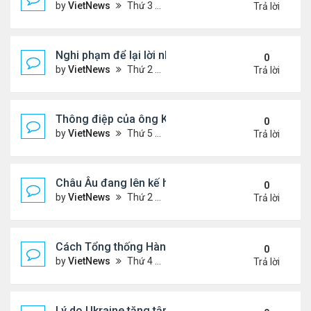
by
VietNews
Thứ 3 Tháng 9 16, 2025 5:42 pm
Trả lời
Nghi phạm để lại lời nhắn trước khi ám sát Charlie 
0
by
VietNews
Thứ 2 Tháng 9 15, 2025 4:33 pm
Trả lời
Thông điệp của ông Kim Jong-un khi đưa con gái 
0
by
VietNews
Thứ 5 Tháng 9 04, 2025 4:12 pm
Trả lời
Châu Âu đang lên kế hoạch chi tiết về ý tưởng điều
0
by
VietNews
Thứ 2 Tháng 9 01, 2025 3:55 pm
Trả lời
Cách Tổng thống Hàn Quốc dập lửa căng thẳng tr
0
by
VietNews
Thứ 4 Tháng 8 27, 2025 4:57 pm
Trả lời
Lý do Ukraine tăng tập kích hạ tầng dầu mỏ Nga