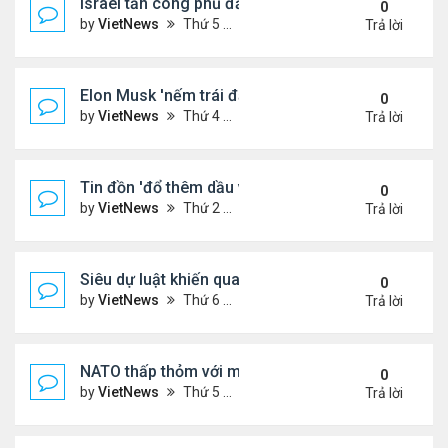
Israel tấn công phủ đầu Iran
0
by
VietNews
Thứ 5 Tháng 6 12, 2025 5:28 pm
Trả lời
Elon Musk 'nếm trái đắng' khi rạn nứt với ông Tru
0
by
VietNews
Thứ 4 Tháng 6 11, 2025 5:53 pm
Trả lời
Tin đồn 'đổ thêm dầu vào lửa' biểu tình ở Los Ang
0
by
VietNews
Thứ 2 Tháng 6 09, 2025 5:54 pm
Trả lời
Siêu dự luật khiến quan hệ Trump - Musk tan vỡ
0
by
VietNews
Thứ 6 Tháng 6 06, 2025 4:57 pm
Trả lời
NATO thấp thỏm với mối đe dọa từ drone sát thủ
0
by
VietNews
Thứ 5 Tháng 6 05, 2025 5:51 pm
Trả lời