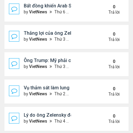
Bất đồng khiến Arab Saudi và UAE từ đồng minh th
0
by
VietNews
Thứ 6 Tháng 1 02, 2026 5:25 pm
Trả lời
Thắng lợi của ông Zelensky khi hội đàm với ông 
0
by
VietNews
Thứ 3 Tháng 12 30, 2025 4:49 pm
Trả lời
Ông Trump: Mỹ phải có được Greenland
0
by
VietNews
Thứ 3 Tháng 12 23, 2025 3:11 pm
Trả lời
Vụ thảm sát làm lung lay niềm tin với luật kiểm so
0
by
VietNews
Thứ 2 Tháng 12 15, 2025 4:16 pm
Trả lời
Lý do ông Zelensky đổi lập trường về bầu cử tổng
0
by
VietNews
Thứ 4 Tháng 12 10, 2025 5:48 pm
Trả lời