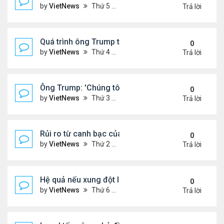
by
VietNews
Thứ 5 Tháng 6 19, 2025 4:25 pm
Trả lời
Quá trình ông Trump thay đổi lập trường về xung đột
0
by
VietNews
Thứ 4 Tháng 6 18, 2025 2:22 pm
Trả lời
Ông Trump: 'Chúng tôi đã kiểm soát hoàn toàn khô
0
by
VietNews
Thứ 3 Tháng 6 17, 2025 5:52 pm
Trả lời
Rủi ro từ canh bạc của Thủ tướng Israel khi tấn cô
0
by
VietNews
Thứ 2 Tháng 6 16, 2025 4:45 pm
Trả lời
Hệ quả nếu xung đột Israel - Iran lan rộng
0
by
VietNews
Thứ 6 Tháng 6 13, 2025 5:24 pm
Trả lời