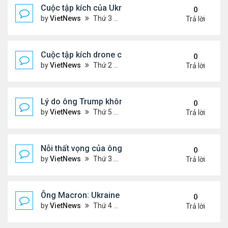
Cuộc tập kích của Ukraine khó làm suy yếu 'mưa l
0
by
VietNews
Thứ 3 Tháng 6 03, 2025 5:55 pm
Trả lời
Cuộc tập kích drone có thể thay đổi quy tắc chiến 
0
by
VietNews
Thứ 2 Tháng 6 02, 2025 5:41 pm
Trả lời
Lý do ông Trump không muốn áp lệnh trừng phạt 
0
by
VietNews
Thứ 5 Tháng 5 29, 2025 8:32 am
Trả lời
Nỗi thất vọng của ông Trump với nỗ lực chấm dứt 
0
by
VietNews
Thứ 3 Tháng 5 27, 2025 6:13 pm
Trả lời
Ông Macron: Ukraine biết không thể giành lại toàn
0
by
VietNews
Thứ 4 Tháng 5 14, 2025 3:54 pm
Trả lời