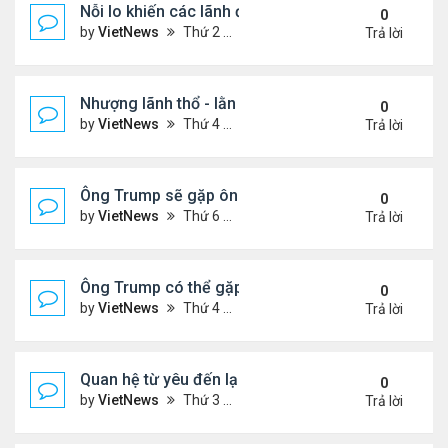
Nỗi lo khiến các lãnh đạo châu Âu tới Washingto
0
by
VietNews
Thứ 2 Tháng 8 18, 2025 4:12 pm
Trả lời
Nhượng lãnh thổ - lằn ranh đỏ của Ukraine khi đà
0
by
VietNews
Thứ 4 Tháng 8 13, 2025 5:23 pm
Trả lời
Ông Trump sẽ gặp ông Putin tại Alaska vào tuần s
0
by
VietNews
Thứ 6 Tháng 8 08, 2025 5:03 pm
Trả lời
Ông Trump có thể gặp ông Putin vào tuần tới
0
by
VietNews
Thứ 4 Tháng 8 06, 2025 4:29 pm
Trả lời
Quan hệ từ yêu đến lạnh nhạt của ông Trump với 
0
by
VietNews
Thứ 3 Tháng 8 05, 2025 4:59 pm
Trả lời