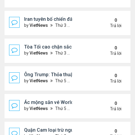
Iran tuyên bố chiến đấu vì Hormuz tới 'hơi thở cuối
0
by
VietNews
Thứ 3 Tháng 7 14, 2026 4:29 pm
Trả lời
Tòa Tối cao chặn sắc lệnh xóa luật 'sinh ở Mỹ là 
0
by
VietNews
Thứ 3 Tháng 6 30, 2026 5:52 pm
Trả lời
Ông Trump: Thỏa thuận với Iran là chiến thắng ch
0
by
VietNews
Thứ 5 Tháng 6 18, 2026 5:26 pm
Trả lời
Ác mộng săn vé World Cup
0
by
VietNews
Thứ 5 Tháng 6 04, 2026 4:49 pm
Trả lời
Quận Cam loại trừ nguy cơ bồn hóa chất phát nổ
0