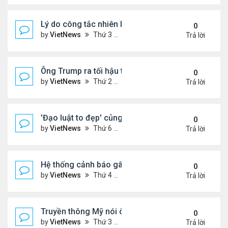
Lý do công tắc nhiên liệu máy bay nằm ở vị trí dễ t
0
by
VietNews
Thứ 3 Tháng 7 15, 2025 5:56 pm
Trả lời
Ông Trump ra tối hậu thư với Nga
0
by
VietNews
Thứ 2 Tháng 7 14, 2025 12:49 pm
Trả lời
'Đạo luật to đẹp' củng cố quyền lực của ông Tru
0
by
VietNews
Thứ 6 Tháng 7 11, 2025 8:45 am
Trả lời
Hệ thống cảnh báo gây tranh cãi trong thảm kịch l
0
by
VietNews
Thứ 4 Tháng 7 09, 2025 5:42 pm
Trả lời
Truyền thông Mỹ nói ông Trump muốn chuyển 10 tê
0
by
VietNews
Thứ 3 Tháng 7 08, 2025 5:14 pm
Trả lời