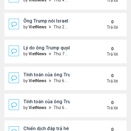
by
VietNews
Thứ 4 Tháng 6 25, 2025 5:43 pm
Trả lời
Ông Trump nói Israel - Iran đạt thỏa thuận ngừng 
0
by
VietNews
Thứ 2 Tháng 6 23, 2025 5:45 pm
Trả lời
Lý do ông Trump quyết định không kích Iran
0
by
VietNews
Thứ 7 Tháng 6 21, 2025 11:14 pm
Trả lời
Tính toán của ông Trump khi lùi quyết định can thiệ
0
by
VietNews
Thứ 6 Tháng 6 20, 2025 2:44 pm
Trả lời
Tính toán của ông Trump khi lùi quyết định can thiệ
0
by
VietNews
Thứ 6 Tháng 6 20, 2025 2:43 pm
Trả lời
Chiến dịch đáp trả hé lộ năng lực tên lửa thực sự c
0