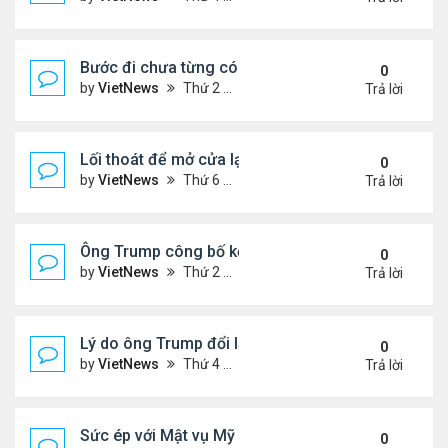
Bước đi chưa từng có của ông Trump khi ký sắc lệ
0
by
VietNews
Thứ 2 Tháng 10 06, 2025 5:17 pm
Trả lời
Lối thoát để mở cửa lại chính phủ Mỹ
0
by
VietNews
Thứ 6 Tháng 10 03, 2025 4:28 pm
Trả lời
Ông Trump công bố kế hoạch chấm dứt chiến sự I
0
by
VietNews
Thứ 2 Tháng 9 29, 2025 4:47 pm
Trả lời
Lý do ông Trump đổi lập trường về lãnh thổ Ukrain
0
by
VietNews
Thứ 4 Tháng 9 24, 2025 4:44 pm
Trả lời
Sức ép với Mật vụ Mỹ khi bảo vệ lễ tưởng niệm Char
0