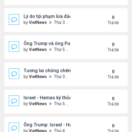
Lý do tội phạm lừa đảo ở Campuchia nhắm đến ng
0
by
VietNews
Thứ 3 Tháng 10 21, 2025 4:40 pm
Trả lời
Ông Trump và ông Putin điện đàm, nhất trí gặp nh
0
by
VietNews
Thứ 5 Tháng 10 16, 2025 5:15 pm
Trả lời
Tương lai chông chênh với Dải Gaza sau lệnh ngừ
0
by
VietNews
Thứ 3 Tháng 10 14, 2025 2:41 pm
Trả lời
Israel - Hamas ký thỏa thuận ngừng bắn
0
by
VietNews
Thứ 5 Tháng 10 09, 2025 2:23 pm
Trả lời
Ông Trump: Israel - Hamas đạt thỏa thuận hòa bìn
0
by
VietNews
Thứ 4 Tháng 10 08, 2025 5:38 pm
Trả lời