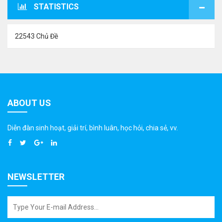
STATISTICS
22543 Chủ Đề
ABOUT US
Diễn đàn sinh hoạt, giải trí, bình luân, học hỏi, chia sẻ, vv.
NEWSLETTER