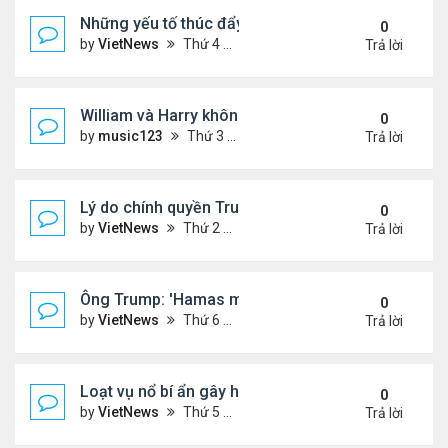
Những yếu tố thúc đẩy Thái Lan - Campuchia ngừ
0
by
VietNews
Thứ 4 Tháng 7 30, 2025 5:43 pm
Trả lời
William và Harry không thừa kế nơi mẹ yên nghỉ!
0
by
music123
Thứ 3 Tháng 7 29, 2025 5:03 pm
Trả lời
Lý do chính quyền Trump khó truy tố ông Obama 't
0
by
VietNews
Thứ 2 Tháng 7 28, 2025 5:24 pm
Trả lời
Ông Trump: 'Hamas muốn chết thay vì ngừng bắn'
0
by
VietNews
Thứ 6 Tháng 7 25, 2025 5:40 pm
Trả lời
Loạt vụ nổ bí ẩn gây hoang mang ở Iran
0
by
VietNews
Thứ 5 Tháng 7 24, 2025 3:50 pm
Trả lời