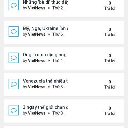
Những 'bà dì' thúc đẩy cơn sốt mua vàng ở Trung
0
by
VietNews
Thứ 2 Tháng 2 09, 2026 4:53 pm
Trả lời
Mỹ, Nga, Ukraine lần đầu họp trực tiếp để bàn kế 
0
by
VietNews
Thứ 6 Tháng 1 23, 2026 4:44 pm
Trả lời
Ông Trump dịu giọng về Greenland
0
by
VietNews
Thứ 4 Tháng 1 14, 2026 5:26 pm
Trả lời
Venezuela thả nhiều tù nhân giữa sức ép từ Mỹ
0
by
VietNews
Thứ 5 Tháng 1 08, 2026 5:39 pm
Trả lời
3 ngày thế giới chấn động vì vụ Mỹ bắt Tổng thốn
0
by
VietNews
Thứ 3 Tháng 1 06, 2026 4:43 pm
Trả lời