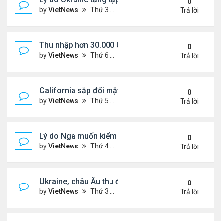
0
by
VietNews
Thứ 3 Tháng 8 26, 2025 5:25 pm
Trả lời
Thu nhập hơn 30.000 USD mỗi tháng mới đủ trả g
0
by
VietNews
Thứ 6 Tháng 8 22, 2025 3:47 pm
Trả lời
California sắp đối mặt đợt nắng nóng hơn 43 độ C
0
by
VietNews
Thứ 5 Tháng 8 21, 2025 4:58 pm
Trả lời
Lý do Nga muốn kiểm soát toàn bộ vùng Donbass
0
by
VietNews
Thứ 4 Tháng 8 20, 2025 4:44 pm
Trả lời
Ukraine, châu Âu thu được gì từ cuộc họp với Tổn
0
by
VietNews
Thứ 3 Tháng 8 19, 2025 4:34 pm
Trả lời