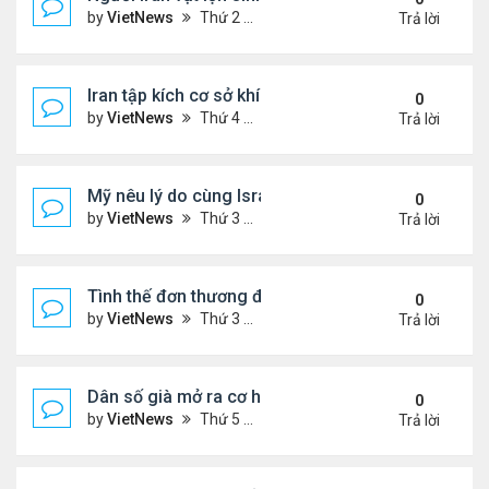
by
VietNews
Thứ 2 Tháng 3 30, 2026 4:55 pm
Trả lời
Iran tập kích cơ sở khí LNG lớn nhất thế giới ở Qata
0
by
VietNews
Thứ 4 Tháng 3 18, 2026 5:56 pm
Trả lời
Mỹ nêu lý do cùng Israel không kích Iran
0
by
VietNews
Thứ 3 Tháng 3 03, 2026 6:39 pm
Trả lời
Tình thế đơn thương độc mã của Iran trước sức ép
0
by
VietNews
Thứ 3 Tháng 2 24, 2026 6:01 pm
Trả lời
Dân số già mở ra cơ hội hợp tác cho Trung - Hàn
0
by
VietNews
Thứ 5 Tháng 2 19, 2026 6:00 pm
Trả lời