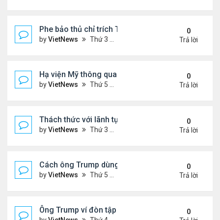
Phe bảo thủ chỉ trích Tổng thống Iran 'mềm mỏng'
0
by
VietNews
Thứ 3 Tháng 7 08, 2025 8:27 am
Trả lời
Hạ viện Mỹ thông qua 'dự luật to đẹp'
0
by
VietNews
Thứ 5 Tháng 7 03, 2025 4:26 pm
Trả lời
Thách thức với lãnh tụ tối cao Iran hậu xung đột
0
by
VietNews
Thứ 3 Tháng 7 01, 2025 8:46 am
Trả lời
Cách ông Trump dùng mạng xã hội để dập lửa xung 
0
by
VietNews
Thứ 5 Tháng 6 26, 2025 4:33 pm
Trả lời
Ông Trump ví đòn tập kích Iran với vụ ném bom H
0