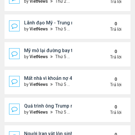
by
VietNews
Thứ 2 Tháng 5 25, 2026 5:37 pm
Trả lời
Lãnh đạo Mỹ - Trung muốn gì ở nhau khi gặp thượ
0
by
VietNews
Thứ 5 Tháng 5 14, 2026 3:05 pm
Trả lời
Mỹ mở lại đường bay thẳng tới Venezuela sau 7 n
0
by
VietNews
Thứ 5 Tháng 4 30, 2026 4:27 pm
Trả lời
Mất nhà vì khoản nợ 400 USD với ban quản trị khu 
0
by
VietNews
Thứ 5 Tháng 4 23, 2026 4:30 pm
Trả lời
Quá trình ông Trump ra quyết định tấn công Iran
0
by
VietNews
Thứ 5 Tháng 4 09, 2026 5:43 pm
Trả lời
Người Iran vật lộn sinh tồn giữa chiến sự
0