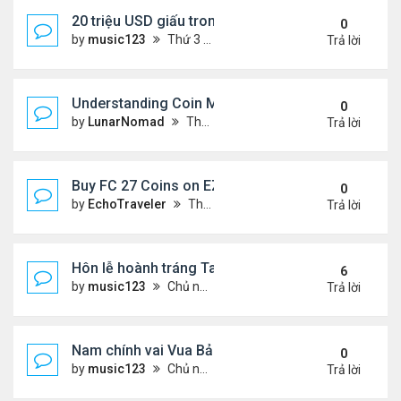
20 triệu USD giấu trong các chai nước gây chấn đ
0
by
music123
Thứ 3 Tháng 7 07, 2026 5:36 pm
Trả lời
Understanding Coin Management After You Buy 
0
by
LunarNomad
Thứ 2 Tháng 7 06, 2026 11:31 pm
Trả lời
Buy FC 27 Coins on EZBUFF for Smarter Market D
0
by
EchoTraveler
Thứ 2 Tháng 7 06, 2026 8:06 pm
Trả lời
Hôn lễ hoành tráng Taylor Swift
6
by
music123
Chủ nhật Tháng 7 05, 2026 9:32 am
Trả lời
Nam chính vai Vua Bảo Đại bị chê quá trẻ
0
by
music123
Chủ nhật Tháng 7 05, 2026 1:38 pm
Trả lời