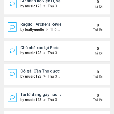
Cử nhân bỏ việc IT, về quê bán bún
0
by
music123
Thứ 3 Tháng 6 30, 2026 9:05 pm
Trả lời
Ragdoll Archers Review & Beginner Guide: Aim Sm
0
by
teallynnelle
Thứ 3 Tháng 6 30, 2026 8:35 pm
Trả lời
Chủ nhà xác tại Paris từ chối hàng trăm cuộc gọi ...
0
by
music123
Thứ 3 Tháng 6 30, 2026 8:17 pm
Trả lời
Cô gái Cần Thơ được gả cho chồng Hàn ...
0
by
music123
Thứ 3 Tháng 6 30, 2026 8:05 pm
Trả lời
Tài tử đang gây náo loạn Việt Nam
0
by
music123
Thứ 3 Tháng 6 30, 2026 8:01 pm
Trả lời