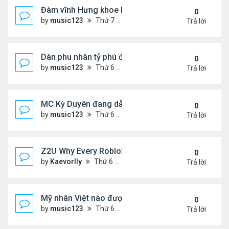
Đàm vĩnh Hưng khoe bt tại Mỹ
0
by
music123
Thứ 7 Tháng 7 11, 2026 7:55 pm
Trả lời
Dàn phu nhân tỷ phú đổ bộ
0
by
music123
Thứ 6 Tháng 7 10, 2026 8:14 pm
Trả lời
MC Kỳ Duyên đang dẫn gặp sự cố...
0
by
music123
Thứ 6 Tháng 7 10, 2026 8:00 pm
Trả lời
Z2U Why Every Roblox Player Should Have a Robu
0
by
Kaevorlly
Thứ 6 Tháng 7 10, 2026 7:32 pm
Trả lời
Mỹ nhân Việt nào được Huỳnh Hiểu Minh công kha
0
by
music123
Thứ 6 Tháng 7 10, 2026 7:16 pm
Trả lời