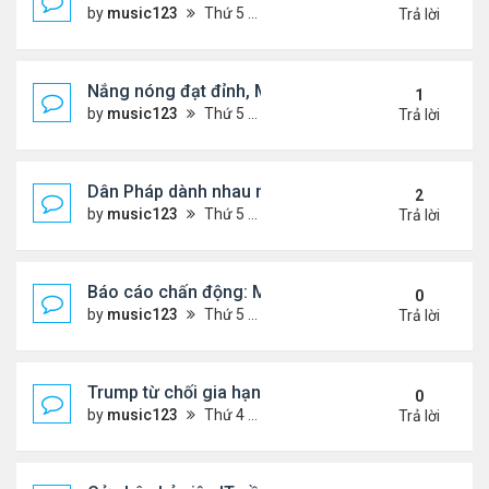
by
music123
Thứ 5 Tháng 6 25, 2026 12:02 pm
Trả lời
Nắng nóng đạt đỉnh, Mỹ cảnh báo khẩn
1
by
music123
Thứ 5 Tháng 7 02, 2026 8:22 pm
Trả lời
Dân Pháp dành nhau mua máy lạnh
2
by
music123
Thứ 5 Tháng 7 02, 2026 8:40 pm
Trả lời
Báo cáo chấn động: Mật vụ Mỹ bỏ lỡ cảnh báo trư
0
by
music123
Thứ 5 Tháng 7 02, 2026 8:26 pm
Trả lời
Trump từ chối gia hạn Mỹ-Canada-Mexico trade 
0
by
music123
Thứ 4 Tháng 7 01, 2026 8:20 pm
Trả lời