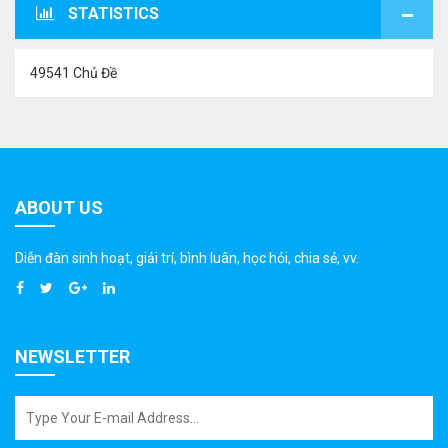
STATISTICS
49541 Chủ Đề
ABOUT US
Diễn đàn sinh hoạt, giải trí, bình luân, học hỏi, chia sẻ, vv.
NEWSLETTER