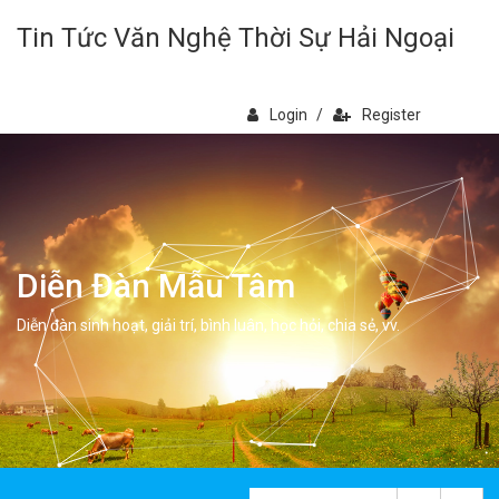
Tin Tức Văn Nghệ Thời Sự Hải Ngoại
Login
/
Register
Diễn Đàn Mẫu Tâm
Diễn đàn sinh hoạt, giải trí, bình luân, học hỏi, chia sẻ, vv.