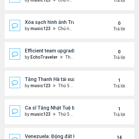
by
music123
Chủ nhật Tháng 7 05, 2026 9:09 am
Trả lời
Xóa sạch hình ảnh Trương Ngọc Ánh
0
by
music123
Chủ nhật Tháng 7 05, 2026 9:02 am
Trả lời
Efficient team upgrading after you Buy CFB 27 Co
0
by
EchoTraveler
Thứ 6 Tháng 7 03, 2026 2:23 am
Trả lời
Tăng Thanh Hà tái xuất điện ảnh sau 13 năm
1
by
music123
Thứ 5 Tháng 7 02, 2026 9:14 pm
Trả lời
Ca sĩ Tăng Nhật Tuệ bị bắt
1
by
music123
Thứ 5 Tháng 7 02, 2026 9:03 pm
Trả lời
Venezuela: Động đất kinh hoàng,số người chết có t
14