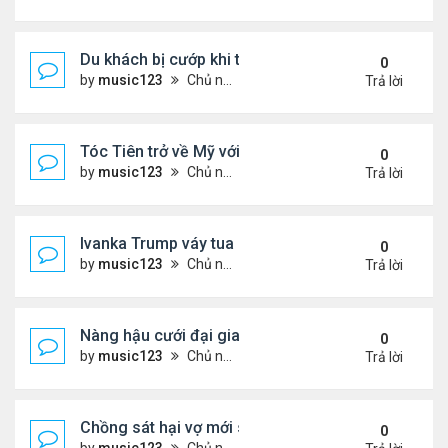
Du khách bị cướp khi tới Mexico xem World Cup
0
by
music123
Chủ nhật Tháng 7 05, 2026 10:29 am
Trả lời
Tóc Tiên trở về Mỹ với mẹ sau ly hôn
0
by
music123
Chủ nhật Tháng 7 05, 2026 10:27 am
Trả lời
Ivanka Trump váy tua rua dự tiệc của tỷ phú
0
by
music123
Chủ nhật Tháng 7 05, 2026 9:58 am
Trả lời
Nàng hậu cưới đại gia,nhưng vội ly hôn sau 5 năm
0
by
music123
Chủ nhật Tháng 7 05, 2026 9:16 am
Trả lời
Chồng sát hại vợ mới sinh rồi đến công an đầu thú
0