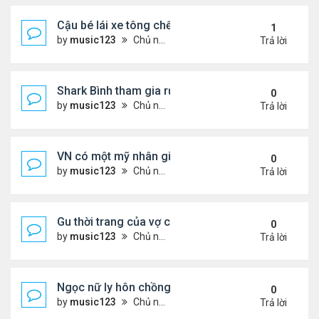
Cậu bé lái xe tông chết 10 nhà sư
1
by
music123
Chủ nhật Tháng 7 05, 2026 12:47 pm
Trả lời
Shark Bình tham gia rửa tiền gần 320 tỷ đồng ...
0
by
music123
Chủ nhật Tháng 7 05, 2026 12:45 pm
Trả lời
VN có một mỹ nhân giống Nam Phương Hoàng Hậ
0
by
music123
Chủ nhật Tháng 7 05, 2026 12:42 pm
Trả lời
Gu thời trang của vợ chồng con cả Trump
0
by
music123
Chủ nhật Tháng 7 05, 2026 12:30 pm
Trả lời
Ngọc nữ ly hôn chồng sau 4 ngày cướ
0
by
music123
Chủ nhật Tháng 7 05, 2026 12:16 pm
Trả lời