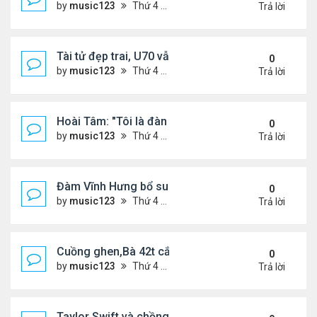
by
music123
Thứ 4 Tháng 7 08, 2026 7:01 pm
Trả lời
Tài tử đẹp trai, U70 vẫn phong độ
0
by
music123
Thứ 4 Tháng 7 08, 2026 6:57 pm
Trả lời
Hoài Tâm: "Tôi là đàn ông!"
0
by
music123
Thứ 4 Tháng 7 08, 2026 6:52 pm
Trả lời
Đàm Vĩnh Hưng bổ sung ca sĩ Bích Tuyền....
0
by
music123
Thứ 4 Tháng 7 08, 2026 6:42 pm
Trả lời
Cuồng ghen,Bà 42t cắt cổ tình trẻ trong khách sạn
0
by
music123
Thứ 4 Tháng 7 08, 2026 5:35 pm
Trả lời
Taylor Swift và chồng bị chỉ trích