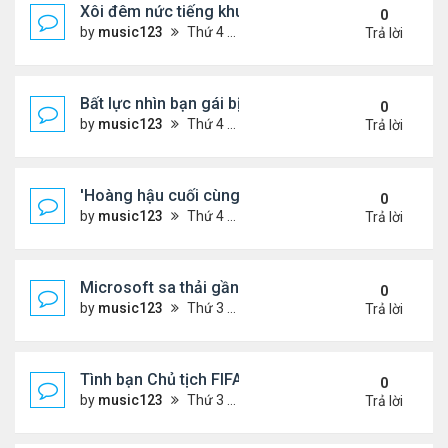
Xôi đêm nức tiếng khu tập thể Hà Nội
0
by
music123
Thứ 4 Tháng 7 08, 2026 5:04 pm
Trả lời
Bất lực nhìn bạn gái bị cá sấu kéo xuống sông
0
by
music123
Thứ 4 Tháng 7 08, 2026 4:54 pm
Trả lời
'Hoàng hậu cuối cùng' gây tranh luận
0
by
music123
Thứ 4 Tháng 7 08, 2026 4:47 pm
Trả lời
Microsoft sa thải gần 5K nhân viên...
0
by
music123
Thứ 3 Tháng 7 07, 2026 5:45 pm
Trả lời
Tình bạn Chủ tịch FIFA và Trump gây chú ý
0
by
music123
Thứ 3 Tháng 7 07, 2026 5:41 pm
Trả lời