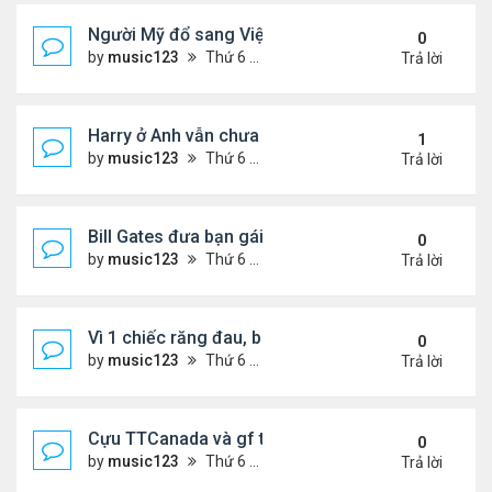
Người Mỹ đổ sang Việt Nam chữa bệnh
0
by
music123
Thứ 6 Tháng 7 10, 2026 7:09 pm
Trả lời
Harry ở Anh vẫn chưa hội ngộ Vua Charles
1
by
music123
Thứ 6 Tháng 7 10, 2026 5:58 pm
Trả lời
Bill Gates đưa bạn gái đến 'trại hè tỷ phú'
0
by
music123
Thứ 6 Tháng 7 10, 2026 6:50 pm
Trả lời
Vì 1 chiếc răng đau, bị nhổ hết 12 răng còn lại
0
by
music123
Thứ 6 Tháng 7 10, 2026 6:12 pm
Trả lời
Cựu TTCanada và gf tình tứ trên đường phố Đức
0
by
music123
Thứ 6 Tháng 7 10, 2026 6:10 pm
Trả lời