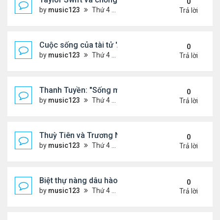
0
by
music123
Thứ 4 Tháng 7 08, 2026 5:30 pm
Trả lời
Cuộc sống của tài tử 'Anh hùng xạ điêu'
0
by
music123
Thứ 4 Tháng 7 08, 2026 5:27 pm
Trả lời
Thanh Tuyền: "Sống mà vô ơn là không được gì hế
0
by
music123
Thứ 4 Tháng 7 08, 2026 5:24 pm
Trả lời
Thuỳ Tiên và Trương Ngọc Ánh chung số phận
0
by
music123
Thứ 4 Tháng 7 08, 2026 5:16 pm
Trả lời
Biệt thự nàng dâu hào môn tình cũ Lâm Phong
0
by
music123
Thứ 4 Tháng 7 08, 2026 5:12 pm
Trả lời