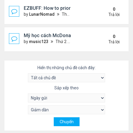
EZBUFF: How to prioritize event rewards after yo
0
by
LunarNomad
Thứ 2 Tháng 6 29, 2026 7:55 pm
Trả lời
Mỹ học cách McDonald's làm tên lửa hàng loạt
0
by
music123
Thứ 2 Tháng 6 29, 2026 6:41 pm
Trả lời
Hiển thị những chủ đề cách đây:
Sắp xếp theo