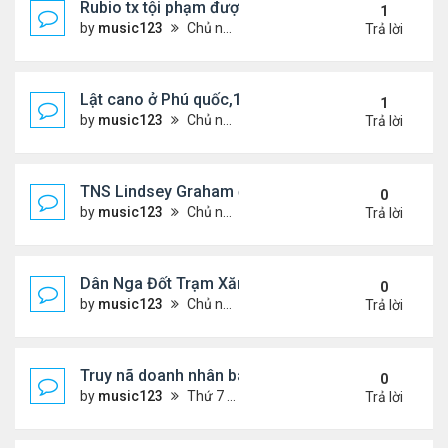
Rubio tx tội phạm được tđ Minnesota ân xá
1
by
music123
Chủ nhật Tháng 7 12, 2026 7:05 am
Trả lời
Lật cano ở Phú quốc,15 du khách thiệt mạng
1
by
music123
Chủ nhật Tháng 7 12, 2026 6:27 am
Trả lời
TNS Lindsey Graham đột ngột qua đời
0
by
music123
Chủ nhật Tháng 7 12, 2026 6:01 am
Trả lời
Dân Nga Đốt Trạm Xăng ,Yêu Cầu Loại Bỏ Putin
0
by
music123
Chủ nhật Tháng 7 12, 2026 5:56 am
Trả lời
Truy nã doanh nhân bán đất cho con rể Trump
0
by
music123
Thứ 7 Tháng 7 11, 2026 8:01 pm
Trả lời