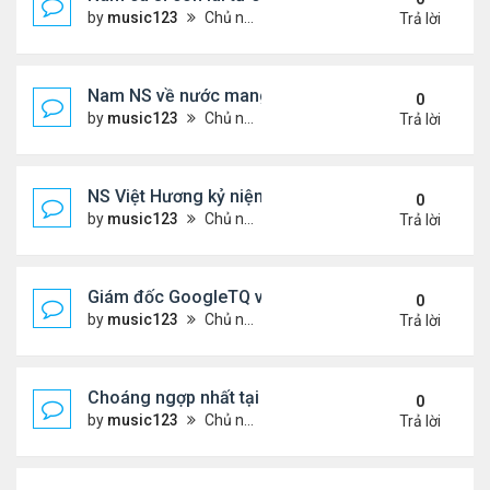
by
music123
Chủ nhật Tháng 7 12, 2026 8:50 am
Trả lời
Nam NS về nước mang theo mẹ vợ và con trai
0
by
music123
Chủ nhật Tháng 7 12, 2026 8:43 am
Trả lời
NS Việt Hương kỷ niệm 20 năm ngày cưới
0
by
music123
Chủ nhật Tháng 7 12, 2026 8:37 am
Trả lời
Giám đốc GoogleTQ về nước làm giáo sư
0
by
music123
Chủ nhật Tháng 7 12, 2026 8:22 am
Trả lời
Choáng ngợp nhất tại World Cup ở Mỹ là gì?
0
by
music123
Chủ nhật Tháng 7 12, 2026 8:17 am
Trả lời