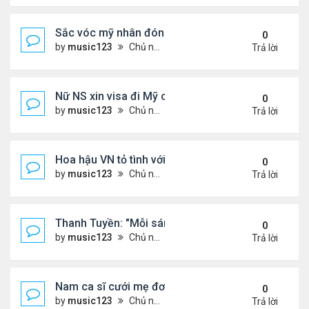
Sắc vóc mỹ nhân đóng vai người tình vua Bảo Đại
0
by
music123
Chủ nhật Tháng 7 05, 2026 12:09 pm
Trả lời
Nữ NS xin visa đi Mỹ chơi, 6 lần mới đậu
0
by
music123
Chủ nhật Tháng 7 05, 2026 11:58 am
Trả lời
Hoa hậu VN tỏ tình với đại gia: "Nghe chàng hát, 
0
by
music123
Chủ nhật Tháng 7 05, 2026 10:44 am
Trả lời
Thanh Tuyền: "Mỗi sáng ..ông xã phải ẵm tôi ra xe
0
by
music123
Chủ nhật Tháng 7 05, 2026 10:36 am
Trả lời
Nam ca sĩ cưới mẹ đơn thân hơn 7 tuổi...
0
by
music123
Chủ nhật Tháng 7 05, 2026 10:32 am
Trả lời