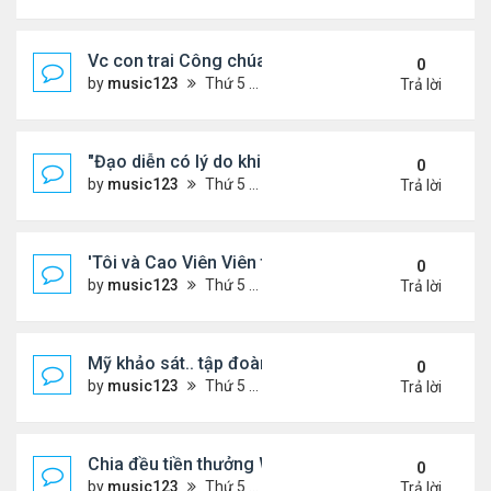
Vc con trai Công chúa Anne 'chiếm spotlight' ...
0
by
music123
Thứ 5 Tháng 7 09, 2026 8:14 pm
Trả lời
"Đạo diễn có lý do khi chọn chị Tăng Thanh Hà "
0
by
music123
Thứ 5 Tháng 7 09, 2026 8:13 pm
Trả lời
'Tôi và Cao Viên Viên tâm đầu ý hợp'
0
by
music123
Thứ 5 Tháng 7 09, 2026 8:11 pm
Trả lời
Mỹ khảo sát.. tập đoàn Hàn Quốc
0
by
music123
Thứ 5 Tháng 7 09, 2026 8:05 pm
Trả lời
Chia đều tiền thưởng World Cup với đội tuyển nam.
0
by
music123
Thứ 5 Tháng 7 09, 2026 8:03 pm
Trả lời