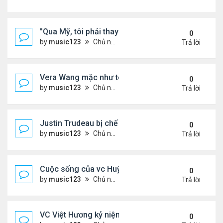
"Qua Mỹ, tôi phải thay đổi"
0
by
music123
Chủ nhật Tháng 7 12, 2026 4:16 pm
Trả lời
Vera Wang mặc như teen girl dự Tuần lễ Thời trang
0
by
music123
Chủ nhật Tháng 7 12, 2026 4:12 pm
Trả lời
Justin Trudeau bị chế giễu khi nhảy trong video ...
0
by
music123
Chủ nhật Tháng 7 12, 2026 4:04 pm
Trả lời
Cuộc sống của vc Huỳnh Đông@Canada
0
by
music123
Chủ nhật Tháng 7 12, 2026 3:57 pm
Trả lời
VC Việt Hương kỷ niệm 20 năm cưới
0