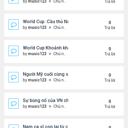
by
music123
Chủ nhật Tháng 7 12, 2026 3:53 pm
Trả lời
World Cup :Cầu thủ Nam Phi vừa qua đời ở t25
0
by
music123
Chủ nhật Tháng 7 12, 2026 3:46 pm
Trả lời
World Cup:Khoảnh khắc Anh vào vòng bán kết
0
by
music123
Chủ nhật Tháng 7 12, 2026 3:42 pm
Trả lời
Người Mỹ cuối cùng sống nhờ 'lá phổi sắt' qua đời
0
by
music123
Chủ nhật Tháng 7 12, 2026 3:37 pm
Trả lời
Sự bùng nổ của VN chỉ là điều dối trá
0
by
music123
Chủ nhật Tháng 7 12, 2026 12:01 pm
Trả lời
Nam ca sĩ con lai từ chối bố ruột Mỹ
0