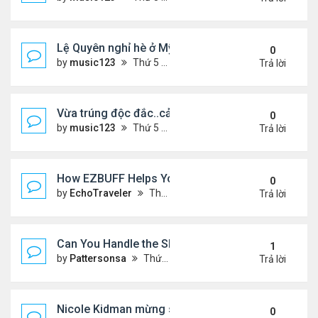
Lệ Quyên nghỉ hè ở Mỹ với bạn trai
0
by
music123
Thứ 5 Tháng 7 09, 2026 7:48 pm
Trả lời
Vừa trúng độc đắc..cả gia đình rơi vào mâu thuẫn
0
by
music123
Thứ 5 Tháng 7 09, 2026 7:41 pm
Trả lời
How EZBUFF Helps You Buy POE 2 Currency for M
0
by
EchoTraveler
Thứ 5 Tháng 7 09, 2026 7:22 pm
Trả lời
Can You Handle the Slope? A Guide to Endless Fu
1
by
Pattersonsa
Thứ 6 Tháng 3 27, 2026 6:25 pm
Trả lời
Nicole Kidman mừng sn con gái tuổi 18
0