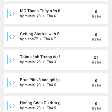
MC Thanh Thúy trên thảm đỏ Film Festival
0
by
music123
Thứ 6 Tháng 7 10, 2026 6:04 pm
Trả lời
Getting Started with Store Management Games: A D
0
by
bison77
Thứ 6 Tháng 7 10, 2026 2:15 am
Trả lời
Toàn cảnh Trump dự NATO Summit@Turkey
31
by
music123
Thứ 3 Tháng 7 07, 2026 4:29 pm
Trả lời
Brad Pitt và bạn gái tại đám cưới Taylor Swift
0
by
music123
Thứ 5 Tháng 7 09, 2026 8:19 pm
Trả lời
Hoàng Cảnh Du đưa gái lạ sang Phú Quốc hẹn hò
0
by
music123
Thứ 5 Tháng 7 09, 2026 8:16 pm
Trả lời