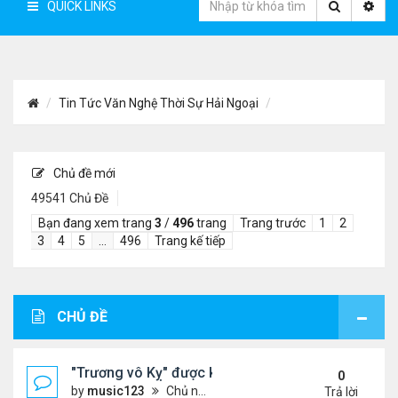
QUICK LINKS
Tin Tức Văn Nghệ Thời Sự Hải Ngoại
Chủ đề mới
49541 Chủ Đề
Bạn đang xem trang
3
/
496
trang
Trang trước
1
2
3
4
5
…
496
Trang kế tiếp
CHỦ ĐỀ
"Trương vô Kỵ" được khen trẻ trung, phong độ
0
by
music123
Chủ nhật Tháng 7 12, 2026 4:23 pm
Trả lời