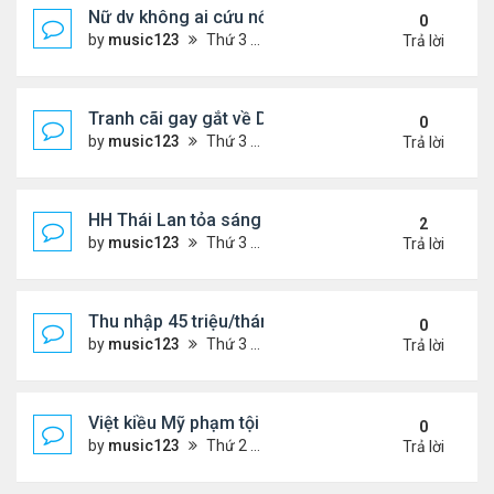
Nữ dv không ai cứu nổi
0
by
music123
Thứ 3 Tháng 6 30, 2026 7:58 pm
Trả lời
Tranh cãi gay gắt về Dương Tử
0
by
music123
Thứ 3 Tháng 6 30, 2026 7:55 pm
Trả lời
HH Thái Lan tỏa sáng ..ở Paris
2
by
music123
Thứ 3 Tháng 6 30, 2026 7:39 pm
Trả lời
Thu nhập 45 triệu/tháng, quyết bỏ phố về quê sốn
0
by
music123
Thứ 3 Tháng 6 30, 2026 7:36 pm
Trả lời
Việt kiều Mỹ phạm tội rất nhỏ cũng bị trục xuất về
0
by
music123
Thứ 2 Tháng 6 29, 2026 8:05 pm
Trả lời