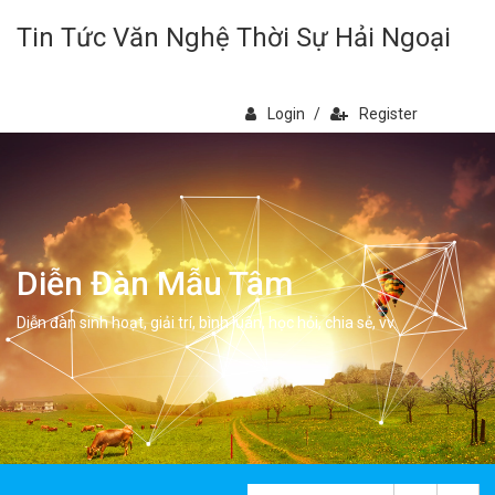
Tin Tức Văn Nghệ Thời Sự Hải Ngoại
Login
/
Register
Diễn Đàn Mẫu Tâm
Diễn đàn sinh hoạt, giải trí, bình luân, học hỏi, chia sẻ, vv.