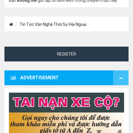
Bạn
không thể
gửi tập tin đính kèm trong chuyên mục này.
Tin Tức Văn Nghệ Thời Sự Hải Ngoại
REGISTER
ADVERTISEMENT