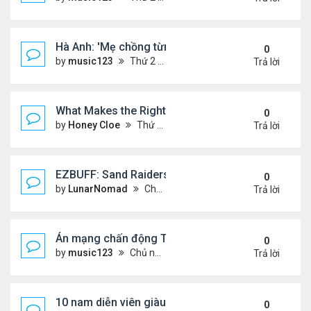
Hà Anh: 'Mẹ chồng từng ngạc nhiên vì tôi luôn trả ti
0
by
music123
Thứ 2 Tháng 8 03, 2026 5:13 pm
Trả lời
What Makes the Right Retail POS Matter?
0
by
Honey Cloe
Thứ 2 Tháng 8 03, 2026 10:35 am
Trả lời
EZBUFF: Sand Raiders of Sophie Farming Guide: B
0
by
LunarNomad
Chủ nhật Tháng 8 02, 2026 11:33 pm
Trả lời
Án mạng chấn động Thái lan: hai chị em người Nga b
0
by
music123
Chủ nhật Tháng 8 02, 2026 6:43 pm
Trả lời
10 nam diễn viên giàu nhất Trung Quốc 2026
0