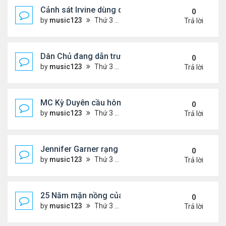
Cảnh sát Irvine dùng drone bắt kẻ trộm trong Wal
0
by
music123
Thứ 3 Tháng 8 04, 2026 6:20 pm
Trả lời
Dân Chủ đang dẫn trước Cộng Hòa trong các cuộc
0
by
music123
Thứ 3 Tháng 8 04, 2026 6:17 pm
Trả lời
MC Kỳ Duyên cầu hôn lại chồng cũ
0
by
music123
Thứ 3 Tháng 8 04, 2026 6:12 pm
Trả lời
Jennifer Garner rạng rỡ bên bạn trai kém 6 tuổi
0
by
music123
Thứ 3 Tháng 8 04, 2026 6:06 pm
Trả lời
25 Năm mặn nồng của 'Điệp viên 007'
0
by
music123
Thứ 3 Tháng 8 04, 2026 5:57 pm
Trả lời