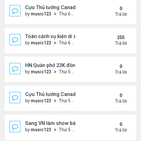
Cựu Thủ tướng Canada đắm đuối khóa môi Katy Per
0
by
music123
Thứ 6 Tháng 7 31, 2026 6:20 pm
Trả lời
Toàn cảnh vụ kiện di sản CNS VŨ LINH
255
by
music123
Thứ 6 Tháng 1 10, 2025 4:11 pm
Trả lời
HN:Quán phở 23K đồng một bát, 7 năm không tăng
0
by
music123
Thứ 5 Tháng 7 30, 2026 7:11 pm
Trả lời
Cựu Thủ tướng Canada thoa kem chống nắng cho 
0
by
music123
Thứ 5 Tháng 7 30, 2026 7:04 pm
Trả lời
Sang VN làm show bán vé giá "trên trời"
0
by
music123
Thứ 5 Tháng 7 30, 2026 6:51 pm
Trả lời