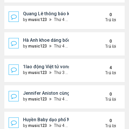
Quang Lê thông báo khẩn cấp
0
by
music123
Thứ 4 Tháng 7 29, 2026 5:52 pm
Trả lời
Hà Anh khoe dáng bốc lửa của ở Maldives
0
by
music123
Thứ 4 Tháng 7 29, 2026 5:48 pm
Trả lời
1lao động Việt tử vong trong trận động đất ở Nhật
4
by
music123
Thứ 3 Tháng 7 28, 2026 4:16 pm
Trả lời
Jennifer Aniston cùng bạn trai nghỉ dưỡng trên du
0
by
music123
Thứ 4 Tháng 7 29, 2026 5:26 pm
Trả lời
Huyền Baby dạo phố Mỹ
0
by
music123
Thứ 4 Tháng 7 29, 2026 5:21 pm
Trả lời