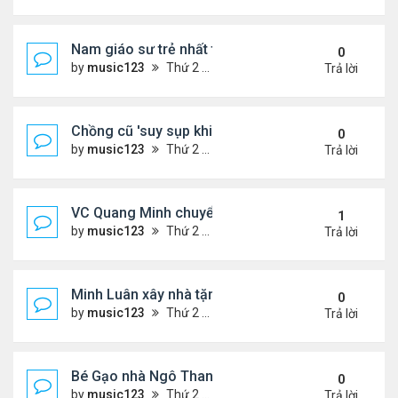
Nam giáo sư trẻ nhất thế giới ở tuổi 18
0
by
music123
Thứ 2 Tháng 8 03, 2026 6:50 pm
Trả lời
Chồng cũ 'suy sụp khi biết tin Nicole Kidman có tìn
0
by
music123
Thứ 2 Tháng 8 03, 2026 6:41 pm
Trả lời
VC Quang Minh chuyển về tổ ấm
1
by
music123
Thứ 2 Tháng 8 03, 2026 5:56 pm
Trả lời
Minh Luân xây nhà tặng cha mẹ
0
by
music123
Thứ 2 Tháng 8 03, 2026 5:45 pm
Trả lời
Bé Gạo nhà Ngô Thanh Vân dễ thương trong tiệc th
0
by
music123
Thứ 2 Tháng 8 03, 2026 5:19 pm
Trả lời