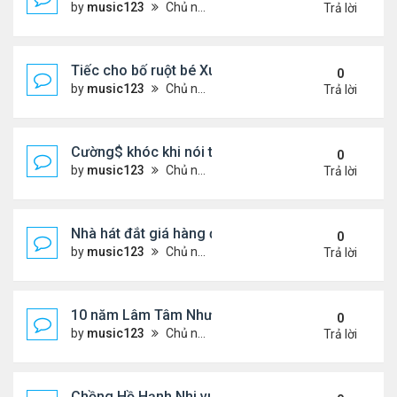
by
music123
Chủ nhật Tháng 8 02, 2026 6:39 pm
Trả lời
Tiếc cho bố ruột bé Xuân Mai ở Mỹ
0
by
music123
Chủ nhật Tháng 8 02, 2026 6:33 pm
Trả lời
Cường$ khóc khi nói thật về hôn nhân
0
by
music123
Chủ nhật Tháng 8 02, 2026 6:28 pm
Trả lời
Nhà hát đắt giá hàng đầu tg ở VN
0
by
music123
Chủ nhật Tháng 8 02, 2026 6:20 pm
Trả lời
10 năm Lâm Tâm Như - Hoắc Kiến Hoa
0
by
music123
Chủ nhật Tháng 8 02, 2026 6:11 pm
Trả lời
Chồng Hồ Hạnh Nhi vui vẻ ôm người cũ của vợ