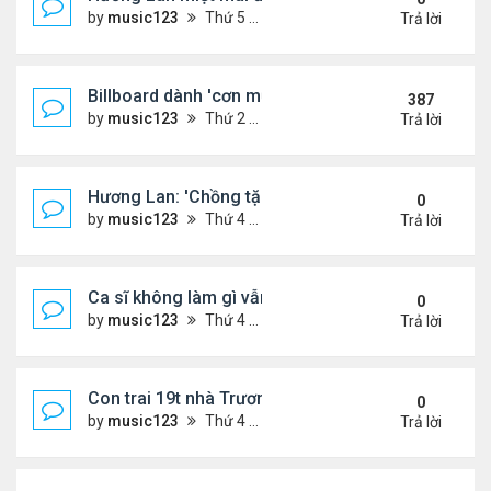
by
music123
Thứ 5 Tháng 8 06, 2026 4:22 pm
Trả lời
Billboard dành 'cơn mưa' lời khen BTS
387
by
music123
Thứ 2 Tháng 10 19, 2020 11:31 am
Trả lời
Hương Lan: 'Chồng tặng tôi khu vườn tình yêu'
0
by
music123
Thứ 4 Tháng 8 05, 2026 7:15 pm
Trả lời
Ca sĩ không làm gì vẫn kiếm được 400 triệu đồng/
0
by
music123
Thứ 4 Tháng 8 05, 2026 7:11 pm
Trả lời
Con trai 19t nhà Trương Bá Chi - Tạ Đình Phong
0
by
music123
Thứ 4 Tháng 8 05, 2026 7:03 pm
Trả lời