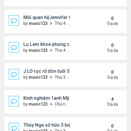
Mối quan hệJennifer Garner và mẹ chồng cũ
0
by
music123
Thứ 4 Tháng 7 29, 2026 5:13 pm
Trả lời
Lọ Lem khoe phong cách ở New York
0
by
music123
Thứ 4 Tháng 7 29, 2026 5:08 pm
Trả lời
J.LO rực rỡ đón tuổi 57 trên đất Âu
0
by
music123
Thứ 3 Tháng 7 28, 2026 5:56 pm
Trả lời
Kinh nghiệm 1anh Mỹ đến VN: "Đây là một đất nước
4
by
music123
Chủ nhật Tháng 7 26, 2026 6:13 am
Trả lời
Thúy Nga sở hữu 3 biệt thự triệu USD ở Mỹ
0