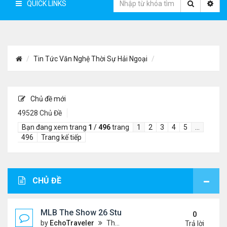
QUICK LINKS
Tin Tức Văn Nghệ Thời Sự Hải Ngoại
Chủ đề mới
49528 Chủ Đề
Bạn đang xem trang
1
/
496
trang
1
2
3
4
5
…
496
Trang kế tiếp
CHỦ ĐỀ
MLB The Show 26 Stubs Tips for Efficient Market
0
by
EchoTraveler
Thứ 6 Tháng 8 07, 2026 12:31 am
Trả lời