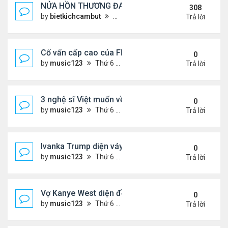
NỬA HỒN THƯƠNG ĐAU..
308
by
bietkichcambut
Thứ 6 Tháng 1 08, 2021 4:26 pm
Trả lời
Cố vấn cấp cao của FIFA từ chức để phán đối 'bán
0
by
music123
Thứ 6 Tháng 7 31, 2026 7:15 pm
Trả lời
3 nghệ sĩ Việt muốn về VN nhưng số phận an bài ở
0
by
music123
Thứ 6 Tháng 7 31, 2026 6:41 pm
Trả lời
Ivanka Trump diện váy hở eo táo bạo, khoe vòng h
0
by
music123
Thứ 6 Tháng 7 31, 2026 6:29 pm
Trả lời
Vợ Kanye West diện đồ xẻ bạo, dự tiệc ở đảo Ibiza
0
by
music123
Thứ 6 Tháng 7 31, 2026 6:26 pm
Trả lời