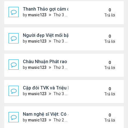
Thanh Thảo gợi cảm ở tuổi 49
0
by
music123
Thứ 3 Tháng 8 04, 2026 5:52 pm
Trả lời
Người đẹp Việt mổi bật giữa dàn sao châu Á
0
by
music123
Thứ 3 Tháng 8 04, 2026 5:45 pm
Trả lời
Châu Nhuận Phát rao bán tài sản
0
by
music123
Thứ 3 Tháng 8 04, 2026 5:36 pm
Trả lời
Cặp đôi TVK và Triệu Mẫn được yêu thích nhất
0
by
music123
Thứ 3 Tháng 8 04, 2026 5:05 pm
Trả lời
Nam nghệ sĩ Việt: Có 4 nhà ở Pháp, sống gần tháp E
0
by
music123
Thứ 2 Tháng 8 03, 2026 7:23 pm
Trả lời