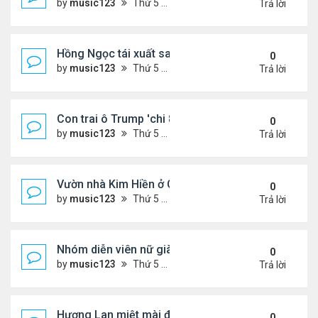
by
music123
Thứ 5 Tháng 8 06, 2026 4:50 pm
Trả lời
Hồng Ngọc tái xuất sau nhiều năm ở ẩn
0
by
music123
Thứ 5 Tháng 8 06, 2026 4:48 pm
Trả lời
Con trai ô Trump 'chi 8.5 triệu để xóa ràng buộc vớ
0
by
music123
Thứ 5 Tháng 8 06, 2026 4:44 pm
Trả lời
Vườn nhà Kim Hiền ở California
0
by
music123
Thứ 5 Tháng 8 06, 2026 4:39 pm
Trả lời
Nhóm diễn viên nữ giàu nhất thế giới
0
by
music123
Thứ 5 Tháng 8 06, 2026 4:32 pm
Trả lời
Hương Lan miệt mài đi hát ở tuổi 70
0