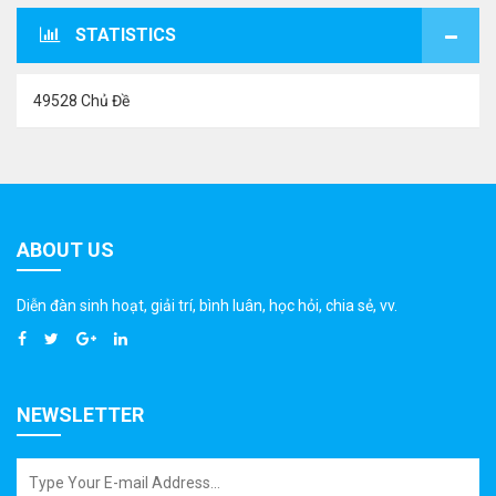
STATISTICS
49528 Chủ Đề
ABOUT US
Diễn đàn sinh hoạt, giải trí, bình luân, học hỏi, chia sẻ, vv.
NEWSLETTER