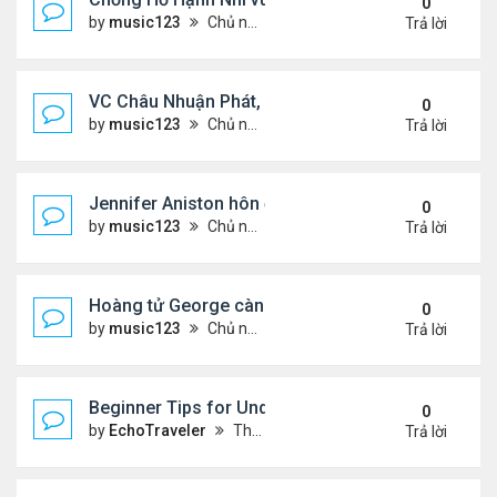
0
by
music123
Chủ nhật Tháng 8 02, 2026 6:05 pm
Trả lời
VC Châu Nhuận Phát, Lưu Gia Linh viếng vợ cũ ..
0
by
music123
Chủ nhật Tháng 8 02, 2026 6:00 pm
Trả lời
Jennifer Aniston hôn đắm đuối bạn trai trên du th
0
by
music123
Chủ nhật Tháng 8 02, 2026 5:54 pm
Trả lời
Hoàng tử George càng lớn càng điển trai
0
by
music123
Chủ nhật Tháng 8 02, 2026 5:47 pm
Trả lời
Beginner Tips for Understanding Diablo 4 Items 
0
by
EchoTraveler
Thứ 7 Tháng 8 01, 2026 12:25 am
Trả lời