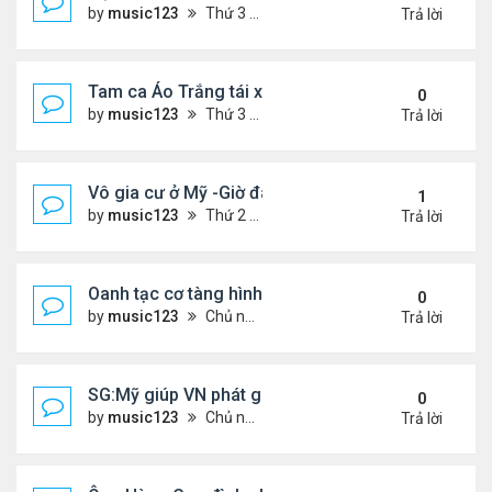
by
music123
Thứ 3 Tháng 7 28, 2026 4:36 pm
Trả lời
Tam ca Áo Trắng tái xuất trên sân khấu
0
by
music123
Thứ 3 Tháng 7 28, 2026 4:32 pm
Trả lời
Vô gia cư ở Mỹ -Giờ đây tôi có căn hộ giá 200 đô l
1
by
music123
Thứ 2 Tháng 7 27, 2026 4:56 am
Trả lời
Oanh tạc cơ tàng hình đáng sợ nhất thế giới
0
by
music123
Chủ nhật Tháng 7 26, 2026 5:46 pm
Trả lời
SG:Mỹ giúp VN phát giác xưởng sản xuất giày Nike
0
by
music123
Chủ nhật Tháng 7 26, 2026 5:22 pm
Trả lời