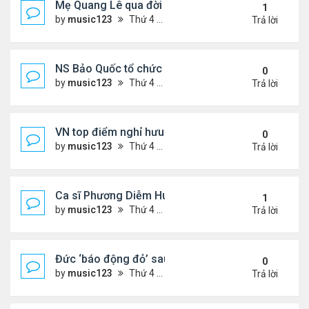
Mẹ Quang Lê qua đời sau 2 năm đột quỵ.
1
by
music123
Thứ 4 Tháng 8 05, 2026 6:53 pm
Trả lời
NS Bảo Quốc tổ chức sn cho bà xã
0
by
music123
Thứ 4 Tháng 8 05, 2026 6:51 pm
Trả lời
VN top điểm nghỉ hưu lý tưởng cho người Mỹ
0
by
music123
Thứ 4 Tháng 8 05, 2026 6:46 pm
Trả lời
Ca sĩ Phương Diễm Huyền bị khởi tố
1
by
music123
Thứ 4 Tháng 8 05, 2026 6:38 pm
Trả lời
Đức ‘báo động đỏ’ sau vụ phát hiện UAV mang chấ
0
by
music123
Thứ 4 Tháng 8 05, 2026 6:28 pm
Trả lời