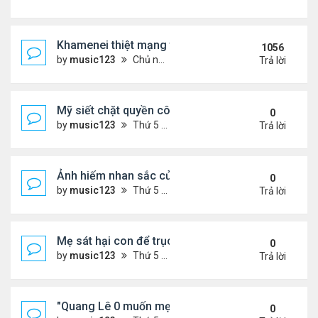
Khamenei thiệt mạng trong cuộc tấn công phối hợp
1056
by
music123
Chủ nhật Tháng 3 01, 2026 5:22 am
Trả lời
Mỹ siết chặt quyền công dân theo nơi sinh, mở rộn
0
by
music123
Thứ 5 Tháng 8 06, 2026 5:09 pm
Trả lời
Ảnh hiếm nhan sắc của Thẩm Thuý Hằng
0
by
music123
Thứ 5 Tháng 8 06, 2026 4:56 pm
Trả lời
Mẹ sát hại con để trục lợi bảo hiểm
0
by
music123
Thứ 5 Tháng 8 06, 2026 4:53 pm
Trả lời
"Quang Lê 0 muốn mẹ thua kém người khác"
0