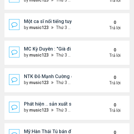
by
music123
Thứ 3 Tháng 7 28, 2026 5:01 pm
Trả lời
Một ca sĩ nổi tiếng tuyên bố không thu tiền tác qu
0
by
music123
Thứ 3 Tháng 7 28, 2026 4:57 pm
Trả lời
MC Kỳ Duyên : "Già đi cũng là một đặc ân"
0
by
music123
Thứ 3 Tháng 7 28, 2026 4:54 pm
Trả lời
NTK Đỗ Mạnh Cường chi 100 triệu đồng thuê...
0
by
music123
Thứ 3 Tháng 7 28, 2026 4:47 pm
Trả lời
Phát hiện .. sản xuất sữa 'pha bột giặt'
0
by
music123
Thứ 3 Tháng 7 28, 2026 4:43 pm
Trả lời
Mỹ:Hàn Thái Tú bán đồ ăn online mưu sinh
0