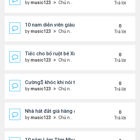
by
music123
Chủ nhật Tháng 8 02, 2026 6:43 pm
Trả lời
10 nam diễn viên giàu nhất Trung Quốc 2026
0
by
music123
Chủ nhật Tháng 8 02, 2026 6:39 pm
Trả lời
Tiếc cho bố ruột bé Xuân Mai ở Mỹ
0
by
music123
Chủ nhật Tháng 8 02, 2026 6:33 pm
Trả lời
Cường$ khóc khi nói thật về hôn nhân
0
by
music123
Chủ nhật Tháng 8 02, 2026 6:28 pm
Trả lời
Nhà hát đắt giá hàng đầu tg ở VN
0
by
music123
Chủ nhật Tháng 8 02, 2026 6:20 pm
Trả lời
10 năm Lâm Tâm Như - Hoắc Kiến Hoa