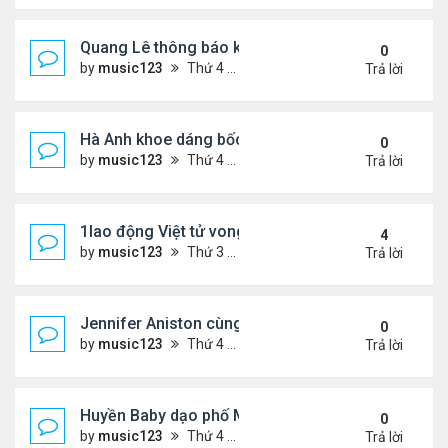
Quang Lê thông báo khẩn cấp
0
by
music123
Thứ 4 Tháng 7 29, 2026 5:52 pm
Trả lời
Hà Anh khoe dáng bốc lửa của ở Maldives
0
by
music123
Thứ 4 Tháng 7 29, 2026 5:48 pm
Trả lời
1lao động Việt tử vong trong trận động đất ở Nhật
4
by
music123
Thứ 3 Tháng 7 28, 2026 4:16 pm
Trả lời
Jennifer Aniston cùng bạn trai nghỉ dưỡng trên du
0
by
music123
Thứ 4 Tháng 7 29, 2026 5:26 pm
Trả lời
Huyền Baby dạo phố Mỹ
0
by
music123
Thứ 4 Tháng 7 29, 2026 5:21 pm
Trả lời