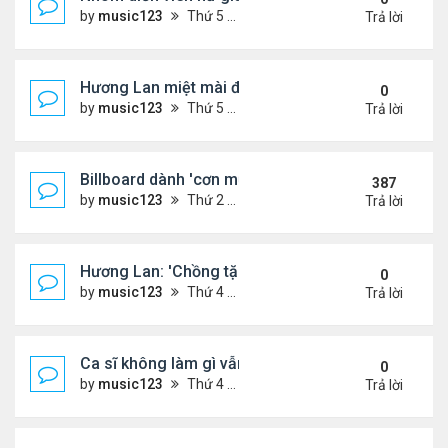
by
music123
Thứ 5 Tháng 8 06, 2026 4:32 pm
Trả lời
Hương Lan miệt mài đi hát ở tuổi 70
0
by
music123
Thứ 5 Tháng 8 06, 2026 4:22 pm
Trả lời
Billboard dành 'cơn mưa' lời khen BTS
387
by
music123
Thứ 2 Tháng 10 19, 2020 11:31 am
Trả lời
Hương Lan: 'Chồng tặng tôi khu vườn tình yêu'
0
by
music123
Thứ 4 Tháng 8 05, 2026 7:15 pm
Trả lời
Ca sĩ không làm gì vẫn kiếm được 400 triệu đồng/
0
by
music123
Thứ 4 Tháng 8 05, 2026 7:11 pm
Trả lời