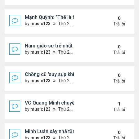
Mạnh Quỳnh: "Thế là hết"
0
by
music123
Thứ 2 Tháng 8 03, 2026 6:56 pm
Trả lời
Nam giáo sư trẻ nhất thế giới ở tuổi 18
0
by
music123
Thứ 2 Tháng 8 03, 2026 6:50 pm
Trả lời
Chồng cũ 'suy sụp khi biết tin Nicole Kidman có tìn
0
by
music123
Thứ 2 Tháng 8 03, 2026 6:41 pm
Trả lời
VC Quang Minh chuyển về tổ ấm
1
by
music123
Thứ 2 Tháng 8 03, 2026 5:56 pm
Trả lời
Minh Luân xây nhà tặng cha mẹ
0
by
music123
Thứ 2 Tháng 8 03, 2026 5:45 pm
Trả lời