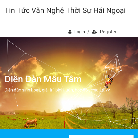
Tin Tức Văn Nghệ Thời Sự Hải Ngoại
Login
/
Register
Diễn Đàn Mẫu Tâm
Diễn đàn sinh hoạt, giải trí, bình luân, học hỏi, chia sẻ, vv.