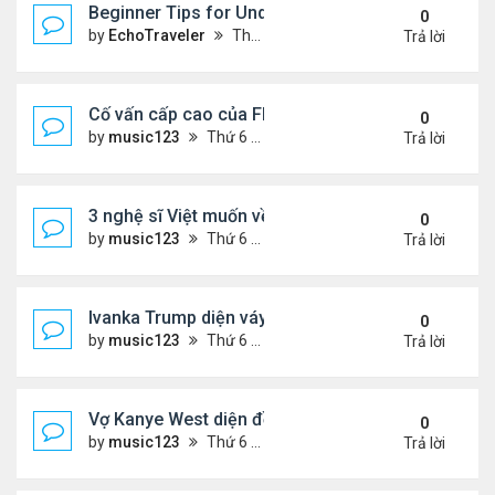
Beginner Tips for Understanding Diablo 4 Items 
0
by
EchoTraveler
Thứ 7 Tháng 8 01, 2026 12:25 am
Trả lời
Cố vấn cấp cao của FIFA từ chức để phán đối 'bán
0
by
music123
Thứ 6 Tháng 7 31, 2026 7:15 pm
Trả lời
3 nghệ sĩ Việt muốn về VN nhưng số phận an bài ở
0
by
music123
Thứ 6 Tháng 7 31, 2026 6:41 pm
Trả lời
Ivanka Trump diện váy hở eo táo bạo, khoe vòng h
0
by
music123
Thứ 6 Tháng 7 31, 2026 6:29 pm
Trả lời
Vợ Kanye West diện đồ xẻ bạo, dự tiệc ở đảo Ibiza
0
by
music123
Thứ 6 Tháng 7 31, 2026 6:26 pm
Trả lời