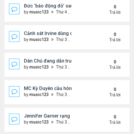
Đức ‘báo động đỏ’ sau vụ phát hiện UAV mang chấ
0
by
music123
Thứ 4 Tháng 8 05, 2026 6:28 pm
Trả lời
Cảnh sát Irvine dùng drone bắt kẻ trộm trong Wal
0
by
music123
Thứ 3 Tháng 8 04, 2026 6:20 pm
Trả lời
Dân Chủ đang dẫn trước Cộng Hòa trong các cuộc
0
by
music123
Thứ 3 Tháng 8 04, 2026 6:17 pm
Trả lời
MC Kỳ Duyên cầu hôn lại chồng cũ
0
by
music123
Thứ 3 Tháng 8 04, 2026 6:12 pm
Trả lời
Jennifer Garner rạng rỡ bên bạn trai kém 6 tuổi
0
by
music123
Thứ 3 Tháng 8 04, 2026 6:06 pm
Trả lời