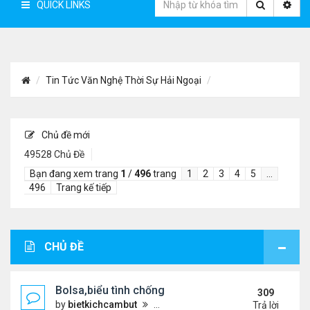
QUICK LINKS
Tin Tức Văn Nghệ Thời Sự Hải Ngoại
Chủ đề mới
49528 Chủ Đề
Bạn đang xem trang
1
/
496
trang
1
2
3
4
5
…
496
Trang kế tiếp
CHỦ ĐỀ
Bolsa,biểu tình chống ca nô.
309
by
bietkichcambut
Thứ 6 Tháng 1 08, 2021 4:26 pm
Trả lời