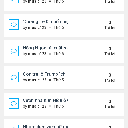
by
music123
Thứ 5 Tháng 8 06, 2026 4:53 pm
Trả lời
"Quang Lê 0 muốn mẹ thua kém người khác"
0
by
music123
Thứ 5 Tháng 8 06, 2026 4:50 pm
Trả lời
Hồng Ngọc tái xuất sau nhiều năm ở ẩn
0
by
music123
Thứ 5 Tháng 8 06, 2026 4:48 pm
Trả lời
Con trai ô Trump 'chi 8.5 triệu để xóa ràng buộc vớ
0
by
music123
Thứ 5 Tháng 8 06, 2026 4:44 pm
Trả lời
Vườn nhà Kim Hiền ở California
0
by
music123
Thứ 5 Tháng 8 06, 2026 4:39 pm
Trả lời
Nhóm diễn viên nữ giàu nhất thế giới
0