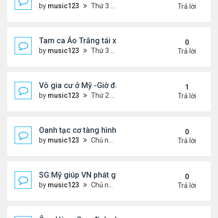
by
music123
Thứ 3 Tháng 7 28, 2026 4:36 pm
Trả lời
Tam ca Áo Trắng tái xuất trên sân khấu
0
by
music123
Thứ 3 Tháng 7 28, 2026 4:32 pm
Trả lời
Vô gia cư ở Mỹ -Giờ đây tôi có căn hộ giá 200 đô l
1
by
music123
Thứ 2 Tháng 7 27, 2026 4:56 am
Trả lời
Oanh tạc cơ tàng hình đáng sợ nhất thế giới
0
by
music123
Chủ nhật Tháng 7 26, 2026 5:46 pm
Trả lời
SG:Mỹ giúp VN phát giác xưởng sản xuất giày Nike
0
by
music123
Chủ nhật Tháng 7 26, 2026 5:22 pm
Trả lời