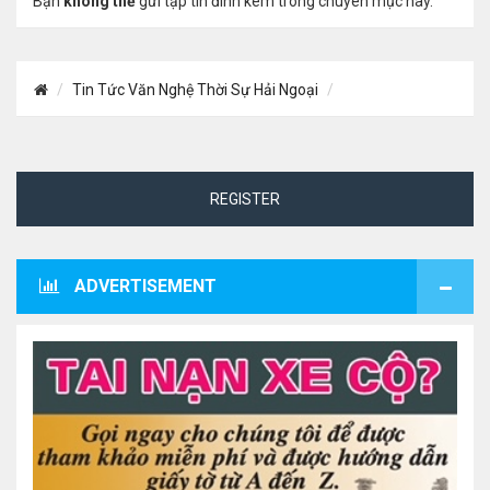
Bạn
không thể
gửi tập tin đính kèm trong chuyên mục này.
Tin Tức Văn Nghệ Thời Sự Hải Ngoại
REGISTER
ADVERTISEMENT