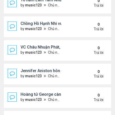
0
by
music123
Chủ nhật Tháng 8 02, 2026 6:11 pm
Trả lời
Chồng Hồ Hạnh Nhi vui vẻ ôm người cũ của vợ
0
by
music123
Chủ nhật Tháng 8 02, 2026 6:05 pm
Trả lời
VC Châu Nhuận Phát, Lưu Gia Linh viếng vợ cũ ..
0
by
music123
Chủ nhật Tháng 8 02, 2026 6:00 pm
Trả lời
Jennifer Aniston hôn đắm đuối bạn trai trên du th
0
by
music123
Chủ nhật Tháng 8 02, 2026 5:54 pm
Trả lời
Hoàng tử George càng lớn càng điển trai
0
by
music123
Chủ nhật Tháng 8 02, 2026 5:47 pm
Trả lời