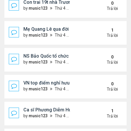
Con trai 19t nhà Trương Bá Chi - Tạ Đình Phong
0
by
music123
Thứ 4 Tháng 8 05, 2026 7:03 pm
Trả lời
Mẹ Quang Lê qua đời sau 2 năm đột quỵ.
1
by
music123
Thứ 4 Tháng 8 05, 2026 6:53 pm
Trả lời
NS Bảo Quốc tổ chức sn cho bà xã
0
by
music123
Thứ 4 Tháng 8 05, 2026 6:51 pm
Trả lời
VN top điểm nghỉ hưu lý tưởng cho người Mỹ
0
by
music123
Thứ 4 Tháng 8 05, 2026 6:46 pm
Trả lời
Ca sĩ Phương Diễm Huyền bị khởi tố
1
by
music123
Thứ 4 Tháng 8 05, 2026 6:38 pm
Trả lời