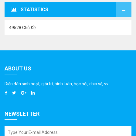
STATISTICS
49528 Chủ Đề
ABOUT US
Diễn đàn sinh hoạt, giải trí, bình luân, học hỏi, chia sẻ, vv.
NEWSLETTER