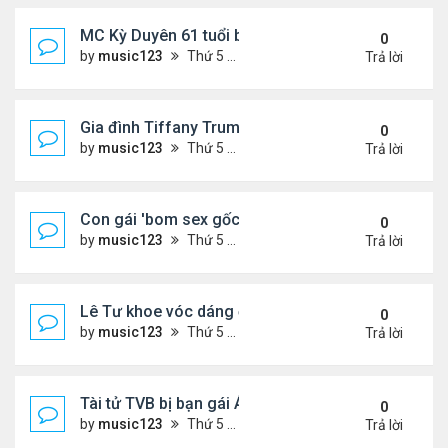
MC Kỳ Duyên 61 tuổi bị soi nhan sắc khi livestrea
0
by
music123
Thứ 5 Tháng 7 30, 2026 6:37 pm
Trả lời
Gia đình Tiffany Trump đi nghỉ ở Spain
0
by
music123
Thứ 5 Tháng 7 30, 2026 6:33 pm
Trả lời
Con gái 'bom sex gốc Việt' đón tuổi 18
0
by
music123
Thứ 5 Tháng 7 30, 2026 6:30 pm
Trả lời
Lê Tư khoe vóc dáng ở châu Âu
0
by
music123
Thứ 5 Tháng 7 30, 2026 6:23 pm
Trả lời
Tài tử TVB bị bạn gái Á hậu phản bội giờ ra sao?
0
by
music123
Thứ 5 Tháng 7 30, 2026 6:18 pm
Trả lời