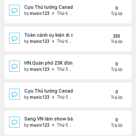
Cựu Thủ tướng Canada đắm đuối khóa môi Katy Per
0
by
music123
Thứ 6 Tháng 7 31, 2026 6:20 pm
Trả lời
Toàn cảnh vụ kiện di sản CNS VŨ LINH
255
by
music123
Thứ 6 Tháng 1 10, 2025 4:11 pm
Trả lời
HN:Quán phở 23K đồng một bát, 7 năm không tăng
0
by
music123
Thứ 5 Tháng 7 30, 2026 7:11 pm
Trả lời
Cựu Thủ tướng Canada thoa kem chống nắng cho 
0
by
music123
Thứ 5 Tháng 7 30, 2026 7:04 pm
Trả lời
Sang VN làm show bán vé giá "trên trời"
0
by
music123
Thứ 5 Tháng 7 30, 2026 6:51 pm
Trả lời