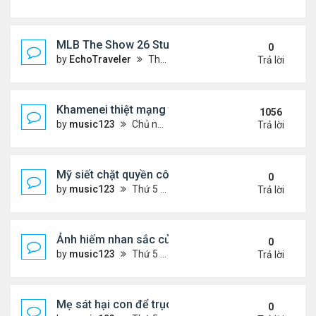
MLB The Show 26 Stubs Tips for Efficient Market
0
by
EchoTraveler
Thứ 6 Tháng 8 07, 2026 12:31 am
Trả lời
Khamenei thiệt mạng trong cuộc tấn công phối hợp
1056
by
music123
Chủ nhật Tháng 3 01, 2026 5:22 am
Trả lời
Mỹ siết chặt quyền công dân theo nơi sinh, mở rộn
0
by
music123
Thứ 5 Tháng 8 06, 2026 5:09 pm
Trả lời
Ảnh hiếm nhan sắc của Thẩm Thuý Hằng
0
by
music123
Thứ 5 Tháng 8 06, 2026 4:56 pm
Trả lời
Mẹ sát hại con để trục lợi bảo hiểm
0