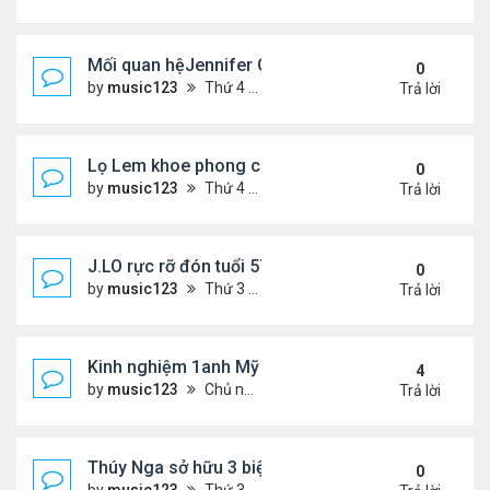
Mối quan hệJennifer Garner và mẹ chồng cũ
0
by
music123
Thứ 4 Tháng 7 29, 2026 5:13 pm
Trả lời
Lọ Lem khoe phong cách ở New York
0
by
music123
Thứ 4 Tháng 7 29, 2026 5:08 pm
Trả lời
J.LO rực rỡ đón tuổi 57 trên đất Âu
0
by
music123
Thứ 3 Tháng 7 28, 2026 5:56 pm
Trả lời
Kinh nghiệm 1anh Mỹ đến VN: "Đây là một đất nước
4
by
music123
Chủ nhật Tháng 7 26, 2026 6:13 am
Trả lời
Thúy Nga sở hữu 3 biệt thự triệu USD ở Mỹ
0