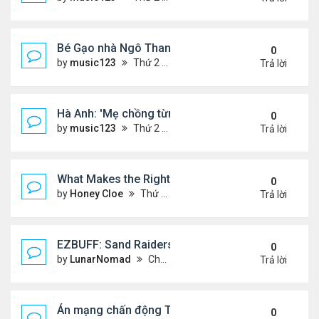
Bé Gạo nhà Ngô Thanh Vân dễ thương trong tiệc th
0
by
music123
Thứ 2 Tháng 8 03, 2026 5:19 pm
Trả lời
Hà Anh: 'Mẹ chồng từng ngạc nhiên vì tôi luôn trả ti
0
by
music123
Thứ 2 Tháng 8 03, 2026 5:13 pm
Trả lời
What Makes the Right Retail POS Matter?
0
by
Honey Cloe
Thứ 2 Tháng 8 03, 2026 10:35 am
Trả lời
EZBUFF: Sand Raiders of Sophie Farming Guide: B
0
by
LunarNomad
Chủ nhật Tháng 8 02, 2026 11:33 pm
Trả lời
Án mạng chấn động Thái lan: hai chị em người Nga b
0