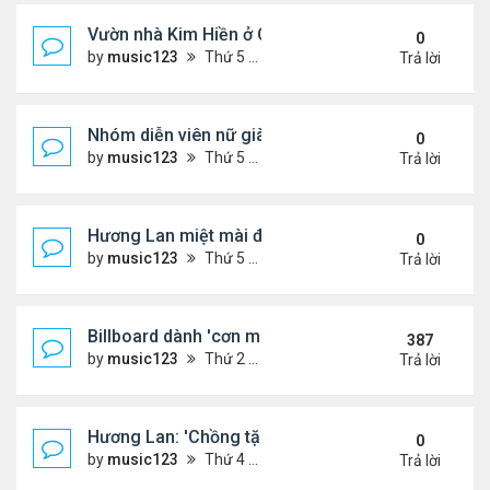
Vườn nhà Kim Hiền ở California
0
by
music123
Thứ 5 Tháng 8 06, 2026 4:39 pm
Trả lời
Nhóm diễn viên nữ giàu nhất thế giới
0
by
music123
Thứ 5 Tháng 8 06, 2026 4:32 pm
Trả lời
Hương Lan miệt mài đi hát ở tuổi 70
0
by
music123
Thứ 5 Tháng 8 06, 2026 4:22 pm
Trả lời
Billboard dành 'cơn mưa' lời khen BTS
387
by
music123
Thứ 2 Tháng 10 19, 2020 11:31 am
Trả lời
Hương Lan: 'Chồng tặng tôi khu vườn tình yêu'
0
by
music123
Thứ 4 Tháng 8 05, 2026 7:15 pm
Trả lời