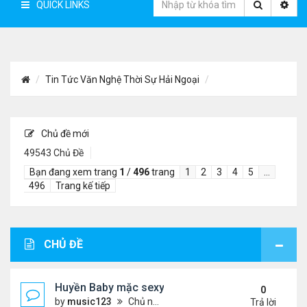
QUICK LINKS
Tin Tức Văn Nghệ Thời Sự Hải Ngoại
Chủ đề mới
49543 Chủ Đề
Bạn đang xem trang
1
/
496
trang
1
2
3
4
5
…
496
Trang kế tiếp
CHỦ ĐỀ
Huyền Baby mặc sexy dạo phố Mỹ
0
by
music123
Chủ nhật Tháng 8 09, 2026 6:37 pm
Trả lời