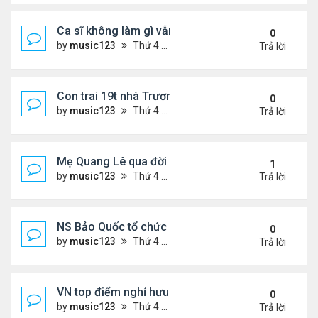
Ca sĩ không làm gì vẫn kiếm được 400 triệu đồng/
0
by
music123
Thứ 4 Tháng 8 05, 2026 7:11 pm
Trả lời
Con trai 19t nhà Trương Bá Chi - Tạ Đình Phong
0
by
music123
Thứ 4 Tháng 8 05, 2026 7:03 pm
Trả lời
Mẹ Quang Lê qua đời sau 2 năm đột quỵ.
1
by
music123
Thứ 4 Tháng 8 05, 2026 6:53 pm
Trả lời
NS Bảo Quốc tổ chức sn cho bà xã
0
by
music123
Thứ 4 Tháng 8 05, 2026 6:51 pm
Trả lời
VN top điểm nghỉ hưu lý tưởng cho người Mỹ
0
by
music123
Thứ 4 Tháng 8 05, 2026 6:46 pm
Trả lời