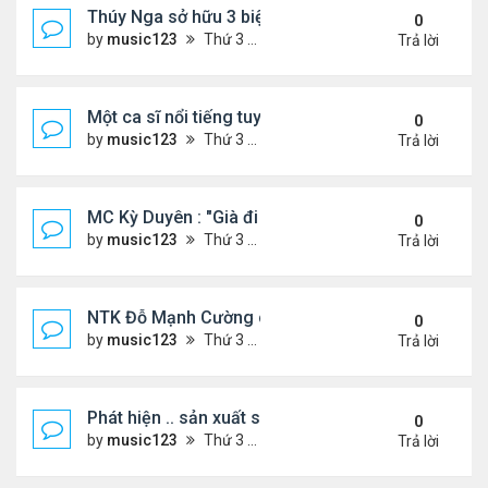
Thúy Nga sở hữu 3 biệt thự triệu USD ở Mỹ
0
by
music123
Thứ 3 Tháng 7 28, 2026 5:01 pm
Trả lời
Một ca sĩ nổi tiếng tuyên bố không thu tiền tác qu
0
by
music123
Thứ 3 Tháng 7 28, 2026 4:57 pm
Trả lời
MC Kỳ Duyên : "Già đi cũng là một đặc ân"
0
by
music123
Thứ 3 Tháng 7 28, 2026 4:54 pm
Trả lời
NTK Đỗ Mạnh Cường chi 100 triệu đồng thuê...
0
by
music123
Thứ 3 Tháng 7 28, 2026 4:47 pm
Trả lời
Phát hiện .. sản xuất sữa 'pha bột giặt'
0
by
music123
Thứ 3 Tháng 7 28, 2026 4:43 pm
Trả lời