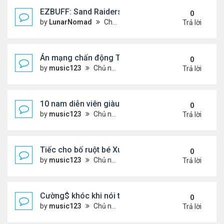
EZBUFF: Sand Raiders of Sophie Farming Guide: B
0
by
LunarNomad
Chủ nhật Tháng 8 02, 2026 11:33 pm
Trả lời
Án mạng chấn động Thái lan: hai chị em người Nga b
0
by
music123
Chủ nhật Tháng 8 02, 2026 6:43 pm
Trả lời
10 nam diễn viên giàu nhất Trung Quốc 2026
0
by
music123
Chủ nhật Tháng 8 02, 2026 6:39 pm
Trả lời
Tiếc cho bố ruột bé Xuân Mai ở Mỹ
0
by
music123
Chủ nhật Tháng 8 02, 2026 6:33 pm
Trả lời
Cường$ khóc khi nói thật về hôn nhân
0
by
music123
Chủ nhật Tháng 8 02, 2026 6:28 pm
Trả lời