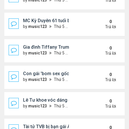
by
music123
Thứ 5 Tháng 7 30, 2026 6:51 pm
Trả lời
MC Kỳ Duyên 61 tuổi bị soi nhan sắc khi livestrea
0
by
music123
Thứ 5 Tháng 7 30, 2026 6:37 pm
Trả lời
Gia đình Tiffany Trump đi nghỉ ở Spain
0
by
music123
Thứ 5 Tháng 7 30, 2026 6:33 pm
Trả lời
Con gái 'bom sex gốc Việt' đón tuổi 18
0
by
music123
Thứ 5 Tháng 7 30, 2026 6:30 pm
Trả lời
Lê Tư khoe vóc dáng ở châu Âu
0
by
music123
Thứ 5 Tháng 7 30, 2026 6:23 pm
Trả lời
Tài tử TVB bị bạn gái Á hậu phản bội giờ ra sao?
0