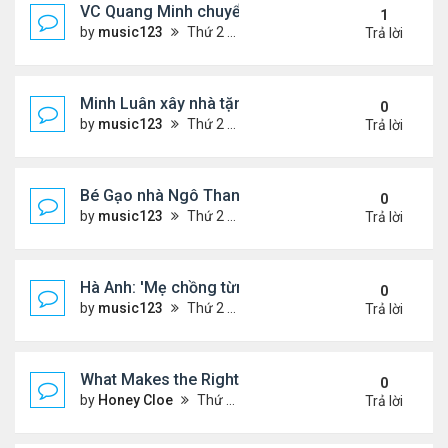
VC Quang Minh chuyển về tổ ấm
1
by
music123
Thứ 2 Tháng 8 03, 2026 5:56 pm
Trả lời
Minh Luân xây nhà tặng cha mẹ
0
by
music123
Thứ 2 Tháng 8 03, 2026 5:45 pm
Trả lời
Bé Gạo nhà Ngô Thanh Vân dễ thương trong tiệc th
0
by
music123
Thứ 2 Tháng 8 03, 2026 5:19 pm
Trả lời
Hà Anh: 'Mẹ chồng từng ngạc nhiên vì tôi luôn trả ti
0
by
music123
Thứ 2 Tháng 8 03, 2026 5:13 pm
Trả lời
What Makes the Right Retail POS Matter?
0
by
Honey Cloe
Thứ 2 Tháng 8 03, 2026 10:35 am
Trả lời