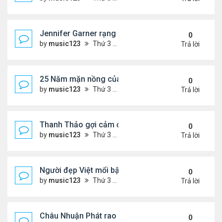
Jennifer Garner rạng rỡ bên bạn trai kém 6 tuổi
0
by
music123
Thứ 3 Tháng 8 04, 2026 6:06 pm
Trả lời
25 Năm mặn nồng của 'Điệp viên 007'
0
by
music123
Thứ 3 Tháng 8 04, 2026 5:57 pm
Trả lời
Thanh Thảo gợi cảm ở tuổi 49
0
by
music123
Thứ 3 Tháng 8 04, 2026 5:52 pm
Trả lời
Người đẹp Việt mổi bật giữa dàn sao châu Á
0
by
music123
Thứ 3 Tháng 8 04, 2026 5:45 pm
Trả lời
Châu Nhuận Phát rao bán tài sản
0