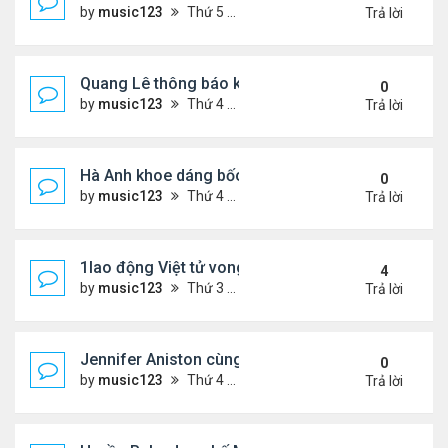
by
music123
Thứ 5 Tháng 7 30, 2026 6:18 pm
Trả lời
Quang Lê thông báo khẩn cấp
0
by
music123
Thứ 4 Tháng 7 29, 2026 5:52 pm
Trả lời
Hà Anh khoe dáng bốc lửa của ở Maldives
0
by
music123
Thứ 4 Tháng 7 29, 2026 5:48 pm
Trả lời
1lao động Việt tử vong trong trận động đất ở Nhật
4
by
music123
Thứ 3 Tháng 7 28, 2026 4:16 pm
Trả lời
Jennifer Aniston cùng bạn trai nghỉ dưỡng trên du
0
by
music123
Thứ 4 Tháng 7 29, 2026 5:26 pm
Trả lời