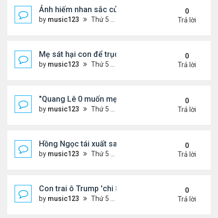
Ảnh hiếm nhan sắc của Thẩm Thuý Hằng
0
by
music123
Thứ 5 Tháng 8 06, 2026 4:56 pm
Trả lời
Mẹ sát hại con để trục lợi bảo hiểm
0
by
music123
Thứ 5 Tháng 8 06, 2026 4:53 pm
Trả lời
"Quang Lê 0 muốn mẹ thua kém người khác"
0
by
music123
Thứ 5 Tháng 8 06, 2026 4:50 pm
Trả lời
Hồng Ngọc tái xuất sau nhiều năm ở ẩn
0
by
music123
Thứ 5 Tháng 8 06, 2026 4:48 pm
Trả lời
Con trai ô Trump 'chi 8.5 triệu để xóa ràng buộc vớ
0
by
music123
Thứ 5 Tháng 8 06, 2026 4:44 pm
Trả lời