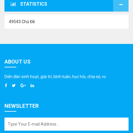
STATISTICS
49543 Chủ Đề
ABOUT US
Diễn đàn sinh hoạt, giải trí, bình luân, học hỏi, chia sẻ, vv.
NEWSLETTER