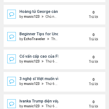
Hoàng tử George càng lớn càng điển trai
0
by
music123
Chủ nhật Tháng 8 02, 2026 5:47 pm
Trả lời
Beginner Tips for Understanding Diablo 4 Items 
0
by
EchoTraveler
Thứ 7 Tháng 8 01, 2026 12:25 am
Trả lời
Cố vấn cấp cao của FIFA từ chức để phán đối 'bán
0
by
music123
Thứ 6 Tháng 7 31, 2026 7:15 pm
Trả lời
3 nghệ sĩ Việt muốn về VN nhưng số phận an bài ở
0
by
music123
Thứ 6 Tháng 7 31, 2026 6:41 pm
Trả lời
Ivanka Trump diện váy hở eo táo bạo, khoe vòng h
0
by
music123
Thứ 6 Tháng 7 31, 2026 6:29 pm
Trả lời