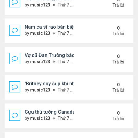
by
music123
Thứ 7 Tháng 8 08, 2026 6:10 pm
Trả lời
Nam ca sĩ rao bán biệt thự ở Saigon
0
by
music123
Thứ 7 Tháng 8 08, 2026 6:07 pm
Trả lời
Vợ cũ Đan Trường báo tin vui
0
by
music123
Thứ 7 Tháng 8 08, 2026 6:00 pm
Trả lời
'Britney suy sụp khi nhận tin nhắn chia tay của Jus
0
by
music123
Thứ 7 Tháng 8 08, 2026 5:58 pm
Trả lời
Cựu thủ tướng Canada & gf tình tứ trên biển Hy Lạ
0
by
music123
Thứ 7 Tháng 8 08, 2026 5:54 pm
Trả lời