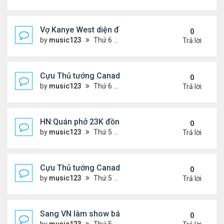
Vợ Kanye West diện đồ xẻ bạo, dự tiệc ở đảo Ibiza
0
by
music123
Thứ 6 Tháng 7 31, 2026 6:26 pm
Trả lời
Cựu Thủ tướng Canada đắm đuối khóa môi Katy Per
0
by
music123
Thứ 6 Tháng 7 31, 2026 6:20 pm
Trả lời
HN:Quán phở 23K đồng một bát, 7 năm không tăng
0
by
music123
Thứ 5 Tháng 7 30, 2026 7:11 pm
Trả lời
Cựu Thủ tướng Canada thoa kem chống nắng cho 
0
by
music123
Thứ 5 Tháng 7 30, 2026 7:04 pm
Trả lời
Sang VN làm show bán vé giá "trên trời"
0