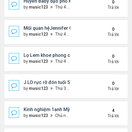
Huyền Baby dạo phố Mỹ
0
by
music123
Thứ 4 Tháng 7 29, 2026 5:21 pm
Trả lời
Mối quan hệJennifer Garner và mẹ chồng cũ
0
by
music123
Thứ 4 Tháng 7 29, 2026 5:13 pm
Trả lời
Lọ Lem khoe phong cách ở New York
0
by
music123
Thứ 4 Tháng 7 29, 2026 5:08 pm
Trả lời
J.LO rực rỡ đón tuổi 57 trên đất Âu
0
by
music123
Thứ 3 Tháng 7 28, 2026 5:56 pm
Trả lời
Kinh nghiệm 1anh Mỹ đến VN: "Đây là một đất nước
4
by
music123
Chủ nhật Tháng 7 26, 2026 6:13 am
Trả lời