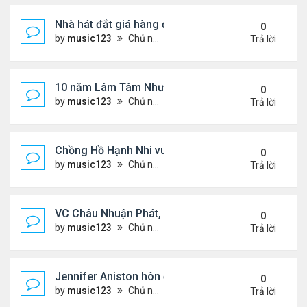
Nhà hát đắt giá hàng đầu tg ở VN
0
by
music123
Chủ nhật Tháng 8 02, 2026 6:20 pm
Trả lời
10 năm Lâm Tâm Như - Hoắc Kiến Hoa
0
by
music123
Chủ nhật Tháng 8 02, 2026 6:11 pm
Trả lời
Chồng Hồ Hạnh Nhi vui vẻ ôm người cũ của vợ
0
by
music123
Chủ nhật Tháng 8 02, 2026 6:05 pm
Trả lời
VC Châu Nhuận Phát, Lưu Gia Linh viếng vợ cũ ..
0
by
music123
Chủ nhật Tháng 8 02, 2026 6:00 pm
Trả lời
Jennifer Aniston hôn đắm đuối bạn trai trên du th
0
by
music123
Chủ nhật Tháng 8 02, 2026 5:54 pm
Trả lời