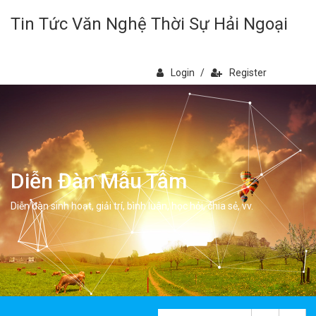
Tin Tức Văn Nghệ Thời Sự Hải Ngoại
Login
/
Register
Diễn Đàn Mẫu Tâm
Diễn đàn sinh hoạt, giải trí, bình luân, học hỏi, chia sẻ, vv.