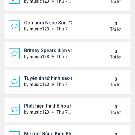
by
music123
Thứ 7 Tháng 8 08, 2026 6:40 pm
Trả lời
Con nuôi Ngọc Sơn: "Xã hội này cần những bài hát 
0
by
music123
Thứ 7 Tháng 8 08, 2026 6:35 pm
Trả lời
Britney Spears diện váy xuyên thấu ra phố
0
by
music123
Thứ 7 Tháng 8 08, 2026 6:21 pm
Trả lời
Tuyên án tử hình sao nữ nổi tiếng
0
by
music123
Thứ 7 Tháng 8 08, 2026 6:18 pm
Trả lời
Phát hiện thi thể hoa hậu trong túi xách giữa rừng
0
by
music123
Thứ 7 Tháng 8 08, 2026 6:16 pm
Trả lời
Mẹ ruột Bằng Kiều 85 tuổi: "Miếng ăn vào mồm là 
0