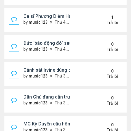
Ca sĩ Phương Diễm Huyền bị khởi tố
1
by
music123
Thứ 4 Tháng 8 05, 2026 6:38 pm
Trả lời
Đức ‘báo động đỏ’ sau vụ phát hiện UAV mang chấ
0
by
music123
Thứ 4 Tháng 8 05, 2026 6:28 pm
Trả lời
Cảnh sát Irvine dùng drone bắt kẻ trộm trong Wal
0
by
music123
Thứ 3 Tháng 8 04, 2026 6:20 pm
Trả lời
Dân Chủ đang dẫn trước Cộng Hòa trong các cuộc
0
by
music123
Thứ 3 Tháng 8 04, 2026 6:17 pm
Trả lời
MC Kỳ Duyên cầu hôn lại chồng cũ
0
by
music123
Thứ 3 Tháng 8 04, 2026 6:12 pm
Trả lời