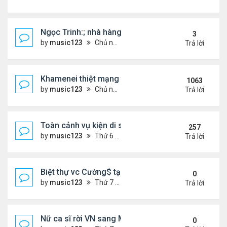
Ngọc Trinh:; nhà hàng đóng cửa, tình duyên lận đ
3
by
music123
Chủ nhật Tháng 8 09, 2026 6:15 pm
Trả lời
Khamenei thiệt mạng trong cuộc tấn công phối hợp
1063
by
music123
Chủ nhật Tháng 3 01, 2026 5:22 am
Trả lời
Toàn cảnh vụ kiện di sản CNS VŨ LINH
257
by
music123
Thứ 6 Tháng 1 10, 2025 4:11 pm
Trả lời
Biệt thự vc Cường$ tại Lạng Sơn
0
by
music123
Thứ 7 Tháng 8 08, 2026 7:02 pm
Trả lời
Nữ ca sĩ rời VN sang Mỹ nói thẳng: "Tôi thấy không
0