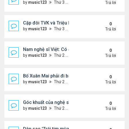
by
music123
Thứ 3 Tháng 8 04, 2026 5:36 pm
Trả lời
Cặp đôi TVK và Triệu Mẫn được yêu thích nhất
0
by
music123
Thứ 3 Tháng 8 04, 2026 5:05 pm
Trả lời
Nam nghệ sĩ Việt: Có 4 nhà ở Pháp, sống gần tháp E
0
by
music123
Thứ 2 Tháng 8 03, 2026 7:23 pm
Trả lời
Bố Xuân Mai phải đi bán cơm ở Mỹ
0
by
music123
Thứ 2 Tháng 8 03, 2026 7:18 pm
Trả lời
Góc khuất của nghệ sĩ Hoài Tâm
0
by
music123
Thứ 2 Tháng 8 03, 2026 7:13 pm
Trả lời
Dàn sao 'Trái tim mùa thu' sau 26 năm