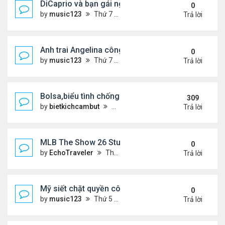
DiCaprio và bạn gái nghỉ dưỡng ở Địa Trung Hải
0
by
music123
Thứ 7 Tháng 8 08, 2026 5:48 pm
Trả lời
Anh trai Angelina công khai đồng tính ở tuổi 53
0
by
music123
Thứ 7 Tháng 8 08, 2026 5:05 pm
Trả lời
Bolsa,biểu tình chống ca nô.
309
by
bietkichcambut
Thứ 6 Tháng 1 08, 2021 4:26 pm
Trả lời
MLB The Show 26 Stubs Tips for Efficient Market
0
by
EchoTraveler
Thứ 6 Tháng 8 07, 2026 12:31 am
Trả lời
Mỹ siết chặt quyền công dân theo nơi sinh, mở rộn
0
by
music123
Thứ 5 Tháng 8 06, 2026 5:09 pm
Trả lời