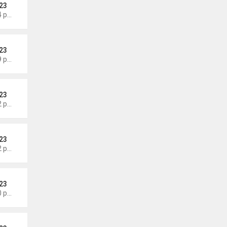
23
Thứ 5 Tháng 8 06, 2026 4:44 pm
23
Thứ 5 Tháng 8 06, 2026 4:39 pm
23
Thứ 5 Tháng 8 06, 2026 4:32 pm
23
Thứ 5 Tháng 8 06, 2026 4:22 pm
23
Thứ 5 Tháng 8 06, 2026 4:20 pm