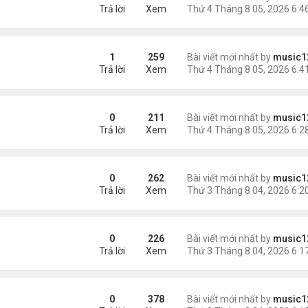
Trả lời
Xem
1
259
Bài viết mới nhất by
music1
Trả lời
Xem
AV mang chất nổ ở sân bay
0
211
Bài viết mới nhất by
music1
Trả lời
Xem
m trong Walmart
0
262
Bài viết mới nhất by
music1
Trả lời
Xem
ng các cuộc thăm dò dư luận
0
226
Bài viết mới nhất by
music1
Trả lời
Xem
0
378
Bài viết mới nhất by
music1