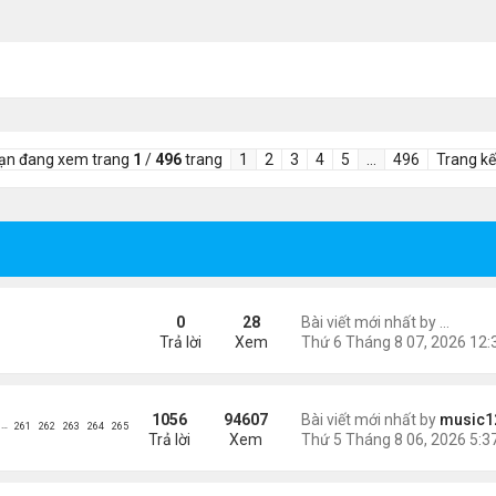
ạn đang xem trang
1
/
496
trang
1
2
3
4
5
…
496
Trang kế
ient Marketplace Trading Decisions
0
28
Bài viết mới nhất by
EchoTra
Trả lời
Xem
ông phối hợp giữa Mỹ và Israel
1056
94607
Bài viết mới nhất by
music1
…
261
262
263
264
265
Trả lời
Xem