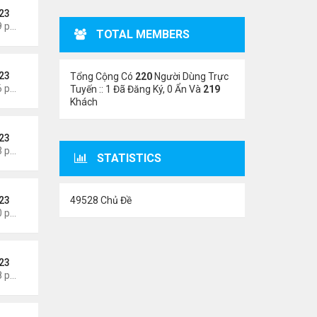
23
Thứ 5 Tháng 8 06, 2026 5:09 pm
TOTAL MEMBERS
23
Tổng Cộng Có
220
Người Dùng Trực
Thứ 5 Tháng 8 06, 2026 4:56 pm
Tuyến :: 1 Đã Đăng Ký, 0 Ẩn Và
219
Khách
23
Thứ 5 Tháng 8 06, 2026 4:53 pm
STATISTICS
49528 Chủ Đề
23
Thứ 5 Tháng 8 06, 2026 4:50 pm
23
Thứ 5 Tháng 8 06, 2026 4:48 pm