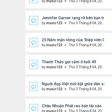
by
music123
Thứ 3 Tháng 8 04, 2026 6:12 pm
Jennifer Garner rạng rỡ bên bạn trai k
by
music123
Thứ 3 Tháng 8 04, 2026 6:06 pm
25 Năm mặn nồng của 'Điệp viên 007'
by
music123
Thứ 3 Tháng 8 04, 2026 5:57 pm
Thanh Thảo gợi cảm ở tuổi 49
by
music123
Thứ 3 Tháng 8 04, 2026 5:52 pm
Người đẹp Việt mổi bật giữa dàn sao 
by
music123
Thứ 3 Tháng 8 04, 2026 5:45 pm
Châu Nhuận Phát rao bán tài sản
by
music123
Thứ 3 Tháng 8 04, 2026 5:36 pm