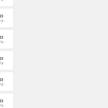
23
Thứ 3 Tháng 8 04, 2026 5:05 pm
23
Thứ 2 Tháng 8 03, 2026 7:23 pm
23
Thứ 2 Tháng 8 03, 2026 7:18 pm
23
Thứ 2 Tháng 8 03, 2026 7:13 pm
23
Thứ 2 Tháng 8 03, 2026 7:09 pm