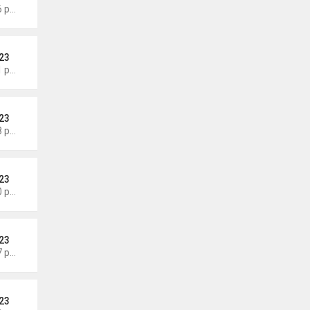
Thứ 4 Tháng 8 05, 2026 6:46 pm
23
Thứ 4 Tháng 8 05, 2026 6:41 pm
23
Thứ 4 Tháng 8 05, 2026 6:28 pm
23
Thứ 3 Tháng 8 04, 2026 6:20 pm
23
Thứ 3 Tháng 8 04, 2026 6:17 pm
23