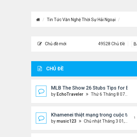
Tin Tức Văn Nghệ Thời Sự Hải Ngoại
Chủ đề mới
49528 Chủ Đề
B
CHỦ ĐỀ
MLB The Show 26 Stubs Tips for Effic
by
EchoTraveler
Thứ 6 Tháng 8 07, 2026 12:31 am
Khamenei thiệt mạng trong cuộc tấn c
1
by
music123
Chủ nhật Tháng 3 01, 2026 5:22 am