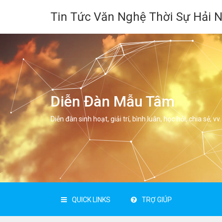
Tin Tức Văn Nghệ Thời Sự Hải 
Diễn Đàn Mẫu Tâm
Diễn đàn sinh hoạt, giải trí, bình luân, học hỏi, chia sẻ, vv.
QUICK LINKS
TRỢ GIÚP