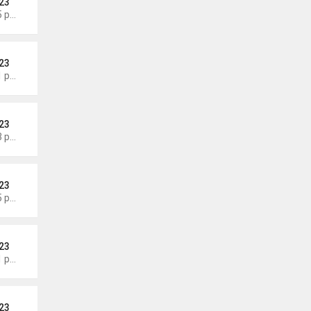
23
Thứ 4 Tháng 8 05, 2026 7:15 pm
23
Thứ 4 Tháng 8 05, 2026 7:11 pm
23
Thứ 4 Tháng 8 05, 2026 7:03 pm
23
Thứ 4 Tháng 8 05, 2026 6:55 pm
23
Thứ 4 Tháng 8 05, 2026 6:51 pm
23