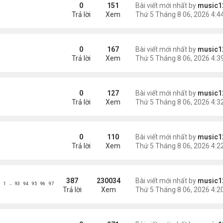
ràng buộc với vị hôn thê cũ
0
151
Bài viết mới nhất by
music1
Trả lời
Xem
0
167
Bài viết mới nhất by
music1
Trả lời
Xem
0
127
Bài viết mới nhất by
music1
Trả lời
Xem
0
110
Bài viết mới nhất by
music1
Trả lời
Xem
387
230034
Bài viết mới nhất by
music1
…
1
93
94
95
96
97
Trả lời
Xem
ình yêu'