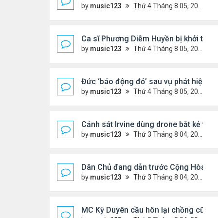
by
music123
Thứ 4 Tháng 8 05, 2026 6:46 pm
Ca sĩ Phương Diễm Huyền bị khởi tố
by
music123
Thứ 4 Tháng 8 05, 2026 6:38 pm
Đức ‘báo động đỏ’ sau vụ phát hiện U
by
music123
Thứ 4 Tháng 8 05, 2026 6:28 pm
Cảnh sát Irvine dùng drone bắt kẻ trộ
by
music123
Thứ 3 Tháng 8 04, 2026 6:20 pm
Dân Chủ đang dẫn trước Cộng Hòa tro
by
music123
Thứ 3 Tháng 8 04, 2026 6:17 pm
MC Kỳ Duyên cầu hôn lại chồng cũ