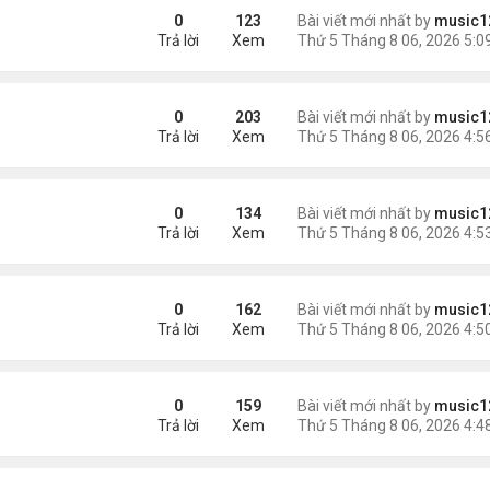
sinh, mở rộng chống “du lịch sinh con”
0
123
Bài viết mới nhất by
music1
Trả lời
Xem
ằng
0
203
Bài viết mới nhất by
music1
Trả lời
Xem
0
134
Bài viết mới nhất by
music1
Trả lời
Xem
 khác"
0
162
Bài viết mới nhất by
music1
Trả lời
Xem
n
0
159
Bài viết mới nhất by
music1
Trả lời
Xem