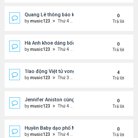
Quang Lê thông báo khẩn cấp
0
by
music123
Thứ 4 Tháng 7 29, 2026 5:52 pm
Trả lời
Hà Anh khoe dáng bốc lửa của ở Maldives
0
by
music123
Thứ 4 Tháng 7 29, 2026 5:48 pm
Trả lời
1lao động Việt tử vong trong trận động đất ở Nhật
4
by
music123
Thứ 3 Tháng 7 28, 2026 4:16 pm
Trả lời
Jennifer Aniston cùng bạn trai nghỉ dưỡng trên du
0
by
music123
Thứ 4 Tháng 7 29, 2026 5:26 pm
Trả lời
Huyền Baby dạo phố Mỹ
0
by
music123
Thứ 4 Tháng 7 29, 2026 5:21 pm
Trả lời