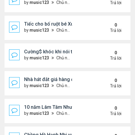
by
music123
Chủ nhật Tháng 8 02, 2026 6:39 pm
Trả lời
Tiếc cho bố ruột bé Xuân Mai ở Mỹ
0
by
music123
Chủ nhật Tháng 8 02, 2026 6:33 pm
Trả lời
Cường$ khóc khi nói thật về hôn nhân
0
by
music123
Chủ nhật Tháng 8 02, 2026 6:28 pm
Trả lời
Nhà hát đắt giá hàng đầu tg ở VN
0
by
music123
Chủ nhật Tháng 8 02, 2026 6:20 pm
Trả lời
10 năm Lâm Tâm Như - Hoắc Kiến Hoa
0
by
music123
Chủ nhật Tháng 8 02, 2026 6:11 pm
Trả lời
Chồng Hồ Hạnh Nhi vui vẻ ôm người cũ của vợ