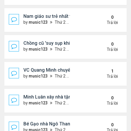
Nam giáo sư trẻ nhất thế giới ở tuổi 18
0
by
music123
Thứ 2 Tháng 8 03, 2026 6:50 pm
Trả lời
Chồng cũ 'suy sụp khi biết tin Nicole Kidman có tìn
0
by
music123
Thứ 2 Tháng 8 03, 2026 6:41 pm
Trả lời
VC Quang Minh chuyển về tổ ấm
1
by
music123
Thứ 2 Tháng 8 03, 2026 5:56 pm
Trả lời
Minh Luân xây nhà tặng cha mẹ
0
by
music123
Thứ 2 Tháng 8 03, 2026 5:45 pm
Trả lời
Bé Gạo nhà Ngô Thanh Vân dễ thương trong tiệc th
0
by
music123
Thứ 2 Tháng 8 03, 2026 5:19 pm
Trả lời