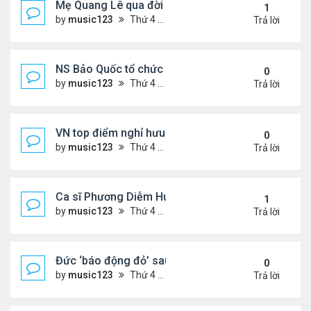
Mẹ Quang Lê qua đời sau 2 năm đột quỵ.
1
by
music123
Thứ 4 Tháng 8 05, 2026 6:53 pm
Trả lời
NS Bảo Quốc tổ chức sn cho bà xã
0
by
music123
Thứ 4 Tháng 8 05, 2026 6:51 pm
Trả lời
VN top điểm nghỉ hưu lý tưởng cho người Mỹ
0
by
music123
Thứ 4 Tháng 8 05, 2026 6:46 pm
Trả lời
Ca sĩ Phương Diễm Huyền bị khởi tố
1
by
music123
Thứ 4 Tháng 8 05, 2026 6:38 pm
Trả lời
Đức ‘báo động đỏ’ sau vụ phát hiện UAV mang chấ
0
by
music123
Thứ 4 Tháng 8 05, 2026 6:28 pm
Trả lời