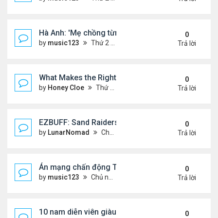
Hà Anh: 'Mẹ chồng từng ngạc nhiên vì tôi luôn trả ti
0
by
music123
Thứ 2 Tháng 8 03, 2026 5:13 pm
Trả lời
What Makes the Right Retail POS Matter?
0
by
Honey Cloe
Thứ 2 Tháng 8 03, 2026 10:35 am
Trả lời
EZBUFF: Sand Raiders of Sophie Farming Guide: B
0
by
LunarNomad
Chủ nhật Tháng 8 02, 2026 11:33 pm
Trả lời
Án mạng chấn động Thái lan: hai chị em người Nga b
0
by
music123
Chủ nhật Tháng 8 02, 2026 6:43 pm
Trả lời
10 nam diễn viên giàu nhất Trung Quốc 2026
0