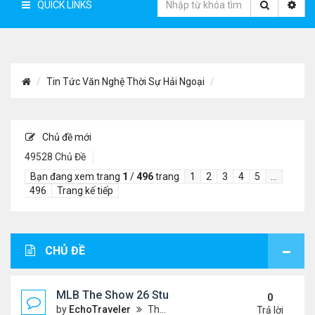
QUICK LINKS
Tin Tức Văn Nghệ Thời Sự Hải Ngoại
Chủ đề mới
49528 Chủ Đề
Bạn đang xem trang
1
/
496
trang
1
2
3
4
5
…
496
Trang kế tiếp
CHỦ ĐỀ
MLB The Show 26 Stubs Tips for Efficient Market
0
by
EchoTraveler
Thứ 6 Tháng 8 07, 2026 12:31 am
Trả lời