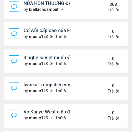
NỬA HỒN THƯƠNG ĐAU..
308
by
bietkichcambut
Thứ 6 Tháng 1 08, 2021 4:26 pm
Trả lời
Cố vấn cấp cao của FIFA từ chức để phán đối 'bán
0
by
music123
Thứ 6 Tháng 7 31, 2026 7:15 pm
Trả lời
3 nghệ sĩ Việt muốn về VN nhưng số phận an bài ở
0
by
music123
Thứ 6 Tháng 7 31, 2026 6:41 pm
Trả lời
Ivanka Trump diện váy hở eo táo bạo, khoe vòng h
0
by
music123
Thứ 6 Tháng 7 31, 2026 6:29 pm
Trả lời
Vợ Kanye West diện đồ xẻ bạo, dự tiệc ở đảo Ibiza
0
by
music123
Thứ 6 Tháng 7 31, 2026 6:26 pm
Trả lời