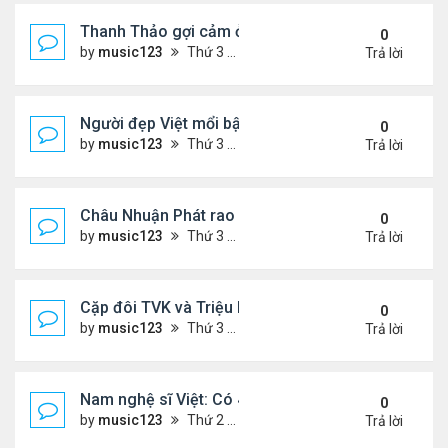
Thanh Thảo gợi cảm ở tuổi 49
0
by
music123
Thứ 3 Tháng 8 04, 2026 5:52 pm
Trả lời
Người đẹp Việt mổi bật giữa dàn sao châu Á
0
by
music123
Thứ 3 Tháng 8 04, 2026 5:45 pm
Trả lời
Châu Nhuận Phát rao bán tài sản
0
by
music123
Thứ 3 Tháng 8 04, 2026 5:36 pm
Trả lời
Cặp đôi TVK và Triệu Mẫn được yêu thích nhất
0
by
music123
Thứ 3 Tháng 8 04, 2026 5:05 pm
Trả lời
Nam nghệ sĩ Việt: Có 4 nhà ở Pháp, sống gần tháp E
0
by
music123
Thứ 2 Tháng 8 03, 2026 7:23 pm
Trả lời