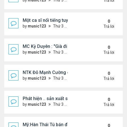
by
music123
Thứ 3 Tháng 7 28, 2026 5:01 pm
Trả lời
Một ca sĩ nổi tiếng tuyên bố không thu tiền tác qu
0
by
music123
Thứ 3 Tháng 7 28, 2026 4:57 pm
Trả lời
MC Kỳ Duyên : "Già đi cũng là một đặc ân"
0
by
music123
Thứ 3 Tháng 7 28, 2026 4:54 pm
Trả lời
NTK Đỗ Mạnh Cường chi 100 triệu đồng thuê...
0
by
music123
Thứ 3 Tháng 7 28, 2026 4:47 pm
Trả lời
Phát hiện .. sản xuất sữa 'pha bột giặt'
0
by
music123
Thứ 3 Tháng 7 28, 2026 4:43 pm
Trả lời
Mỹ:Hàn Thái Tú bán đồ ăn online mưu sinh
0