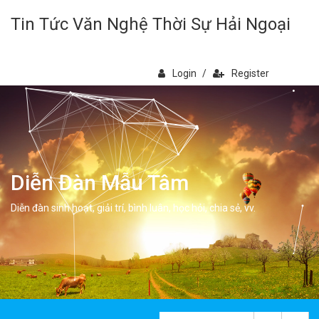
Tin Tức Văn Nghệ Thời Sự Hải Ngoại
Login
/
Register
Diễn Đàn Mẫu Tâm
Diễn đàn sinh hoạt, giải trí, bình luân, học hỏi, chia sẻ, vv.