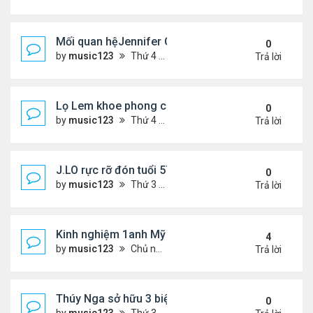
Mối quan hệJennifer Garner và mẹ chồng cũ
0
by
music123
Thứ 4 Tháng 7 29, 2026 5:13 pm
Trả lời
Lọ Lem khoe phong cách ở New York
0
by
music123
Thứ 4 Tháng 7 29, 2026 5:08 pm
Trả lời
J.LO rực rỡ đón tuổi 57 trên đất Âu
0
by
music123
Thứ 3 Tháng 7 28, 2026 5:56 pm
Trả lời
Kinh nghiệm 1anh Mỹ đến VN: "Đây là một đất nước
4
by
music123
Chủ nhật Tháng 7 26, 2026 6:13 am
Trả lời
Thúy Nga sở hữu 3 biệt thự triệu USD ở Mỹ
0