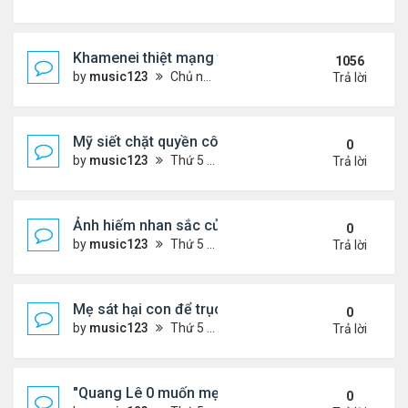
Khamenei thiệt mạng trong cuộc tấn công phối hợp
1056
by
music123
Chủ nhật Tháng 3 01, 2026 5:22 am
Trả lời
Mỹ siết chặt quyền công dân theo nơi sinh, mở rộn
0
by
music123
Thứ 5 Tháng 8 06, 2026 5:09 pm
Trả lời
Ảnh hiếm nhan sắc của Thẩm Thuý Hằng
0
by
music123
Thứ 5 Tháng 8 06, 2026 4:56 pm
Trả lời
Mẹ sát hại con để trục lợi bảo hiểm
0
by
music123
Thứ 5 Tháng 8 06, 2026 4:53 pm
Trả lời
"Quang Lê 0 muốn mẹ thua kém người khác"
0