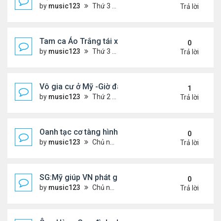
by
music123
Thứ 3 Tháng 7 28, 2026 4:36 pm
Trả lời
Tam ca Áo Trắng tái xuất trên sân khấu
0
by
music123
Thứ 3 Tháng 7 28, 2026 4:32 pm
Trả lời
Vô gia cư ở Mỹ -Giờ đây tôi có căn hộ giá 200 đô l
1
by
music123
Thứ 2 Tháng 7 27, 2026 4:56 am
Trả lời
Oanh tạc cơ tàng hình đáng sợ nhất thế giới
0
by
music123
Chủ nhật Tháng 7 26, 2026 5:46 pm
Trả lời
SG:Mỹ giúp VN phát giác xưởng sản xuất giày Nike
0
by
music123
Chủ nhật Tháng 7 26, 2026 5:22 pm
Trả lời