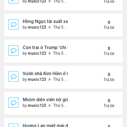
by
music123
Thứ 5 Tháng 8 06, 2026 4:50 pm
Trả lời
Hồng Ngọc tái xuất sau nhiều năm ở ẩn
0
by
music123
Thứ 5 Tháng 8 06, 2026 4:48 pm
Trả lời
Con trai ô Trump 'chi 8.5 triệu để xóa ràng buộc vớ
0
by
music123
Thứ 5 Tháng 8 06, 2026 4:44 pm
Trả lời
Vườn nhà Kim Hiền ở California
0
by
music123
Thứ 5 Tháng 8 06, 2026 4:39 pm
Trả lời
Nhóm diễn viên nữ giàu nhất thế giới
0
by
music123
Thứ 5 Tháng 8 06, 2026 4:32 pm
Trả lời
Hương Lan miệt mài đi hát ở tuổi 70
0