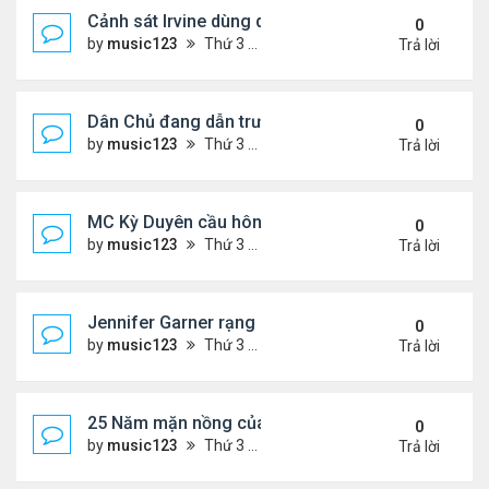
Cảnh sát Irvine dùng drone bắt kẻ trộm trong Wal
0
by
music123
Thứ 3 Tháng 8 04, 2026 6:20 pm
Trả lời
Dân Chủ đang dẫn trước Cộng Hòa trong các cuộc
0
by
music123
Thứ 3 Tháng 8 04, 2026 6:17 pm
Trả lời
MC Kỳ Duyên cầu hôn lại chồng cũ
0
by
music123
Thứ 3 Tháng 8 04, 2026 6:12 pm
Trả lời
Jennifer Garner rạng rỡ bên bạn trai kém 6 tuổi
0
by
music123
Thứ 3 Tháng 8 04, 2026 6:06 pm
Trả lời
25 Năm mặn nồng của 'Điệp viên 007'
0
by
music123
Thứ 3 Tháng 8 04, 2026 5:57 pm
Trả lời