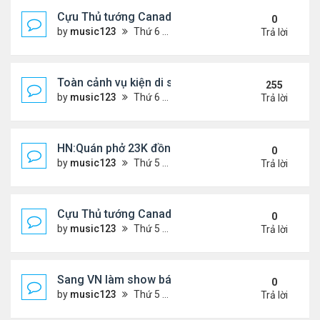
Cựu Thủ tướng Canada đắm đuối khóa môi Katy Per
0
by
music123
Thứ 6 Tháng 7 31, 2026 6:20 pm
Trả lời
Toàn cảnh vụ kiện di sản CNS VŨ LINH
255
by
music123
Thứ 6 Tháng 1 10, 2025 4:11 pm
Trả lời
HN:Quán phở 23K đồng một bát, 7 năm không tăng
0
by
music123
Thứ 5 Tháng 7 30, 2026 7:11 pm
Trả lời
Cựu Thủ tướng Canada thoa kem chống nắng cho 
0
by
music123
Thứ 5 Tháng 7 30, 2026 7:04 pm
Trả lời
Sang VN làm show bán vé giá "trên trời"
0
by
music123
Thứ 5 Tháng 7 30, 2026 6:51 pm
Trả lời