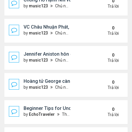
0
by
music123
Chủ nhật Tháng 8 02, 2026 6:05 pm
Trả lời
VC Châu Nhuận Phát, Lưu Gia Linh viếng vợ cũ ..
0
by
music123
Chủ nhật Tháng 8 02, 2026 6:00 pm
Trả lời
Jennifer Aniston hôn đắm đuối bạn trai trên du th
0
by
music123
Chủ nhật Tháng 8 02, 2026 5:54 pm
Trả lời
Hoàng tử George càng lớn càng điển trai
0
by
music123
Chủ nhật Tháng 8 02, 2026 5:47 pm
Trả lời
Beginner Tips for Understanding Diablo 4 Items 
0
by
EchoTraveler
Thứ 7 Tháng 8 01, 2026 12:25 am
Trả lời