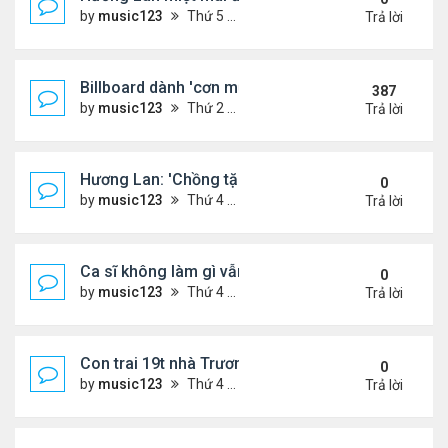
by
music123
Thứ 5 Tháng 8 06, 2026 4:22 pm
Trả lời
Billboard dành 'cơn mưa' lời khen BTS
387
by
music123
Thứ 2 Tháng 10 19, 2020 11:31 am
Trả lời
Hương Lan: 'Chồng tặng tôi khu vườn tình yêu'
0
by
music123
Thứ 4 Tháng 8 05, 2026 7:15 pm
Trả lời
Ca sĩ không làm gì vẫn kiếm được 400 triệu đồng/
0
by
music123
Thứ 4 Tháng 8 05, 2026 7:11 pm
Trả lời
Con trai 19t nhà Trương Bá Chi - Tạ Đình Phong
0
by
music123
Thứ 4 Tháng 8 05, 2026 7:03 pm
Trả lời