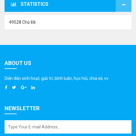
STATISTICS
49528 Chủ Đề
ABOUT US
Diễn đàn sinh hoạt, giải trí, bình luân, học hỏi, chia sẻ, vv.
NEWSLETTER