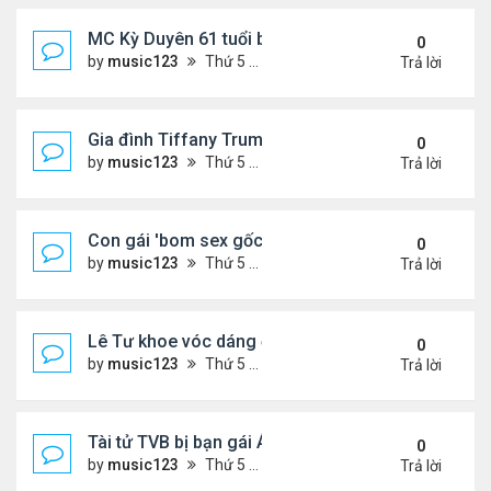
MC Kỳ Duyên 61 tuổi bị soi nhan sắc khi livestrea
0
by
music123
Thứ 5 Tháng 7 30, 2026 6:37 pm
Trả lời
Gia đình Tiffany Trump đi nghỉ ở Spain
0
by
music123
Thứ 5 Tháng 7 30, 2026 6:33 pm
Trả lời
Con gái 'bom sex gốc Việt' đón tuổi 18
0
by
music123
Thứ 5 Tháng 7 30, 2026 6:30 pm
Trả lời
Lê Tư khoe vóc dáng ở châu Âu
0
by
music123
Thứ 5 Tháng 7 30, 2026 6:23 pm
Trả lời
Tài tử TVB bị bạn gái Á hậu phản bội giờ ra sao?
0
by
music123
Thứ 5 Tháng 7 30, 2026 6:18 pm
Trả lời