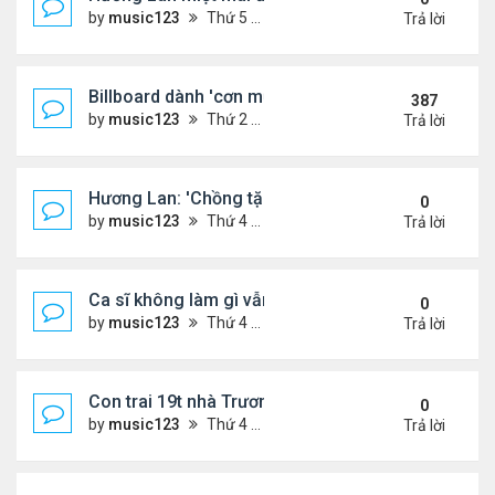
by
music123
Thứ 5 Tháng 8 06, 2026 4:22 pm
Trả lời
Billboard dành 'cơn mưa' lời khen BTS
387
by
music123
Thứ 2 Tháng 10 19, 2020 11:31 am
Trả lời
Hương Lan: 'Chồng tặng tôi khu vườn tình yêu'
0
by
music123
Thứ 4 Tháng 8 05, 2026 7:15 pm
Trả lời
Ca sĩ không làm gì vẫn kiếm được 400 triệu đồng/
0
by
music123
Thứ 4 Tháng 8 05, 2026 7:11 pm
Trả lời
Con trai 19t nhà Trương Bá Chi - Tạ Đình Phong
0
by
music123
Thứ 4 Tháng 8 05, 2026 7:03 pm
Trả lời