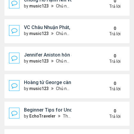
0
by
music123
Chủ nhật Tháng 8 02, 2026 6:05 pm
Trả lời
VC Châu Nhuận Phát, Lưu Gia Linh viếng vợ cũ ..
0
by
music123
Chủ nhật Tháng 8 02, 2026 6:00 pm
Trả lời
Jennifer Aniston hôn đắm đuối bạn trai trên du th
0
by
music123
Chủ nhật Tháng 8 02, 2026 5:54 pm
Trả lời
Hoàng tử George càng lớn càng điển trai
0
by
music123
Chủ nhật Tháng 8 02, 2026 5:47 pm
Trả lời
Beginner Tips for Understanding Diablo 4 Items 
0
by
EchoTraveler
Thứ 7 Tháng 8 01, 2026 12:25 am
Trả lời