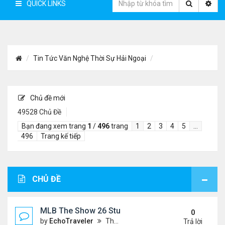
QUICK LINKS
Tin Tức Văn Nghệ Thời Sự Hải Ngoại
Chủ đề mới
49528 Chủ Đề
Bạn đang xem trang
1
/
496
trang
1
2
3
4
5
…
496
Trang kế tiếp
CHỦ ĐỀ
MLB The Show 26 Stubs Tips for Efficient Market
0
by
EchoTraveler
Thứ 6 Tháng 8 07, 2026 12:31 am
Trả lời