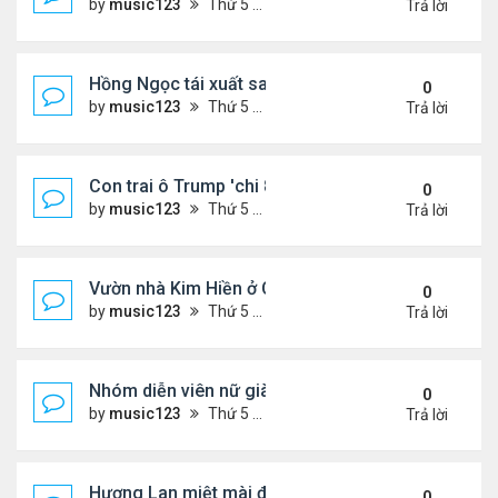
by
music123
Thứ 5 Tháng 8 06, 2026 4:50 pm
Trả lời
Hồng Ngọc tái xuất sau nhiều năm ở ẩn
0
by
music123
Thứ 5 Tháng 8 06, 2026 4:48 pm
Trả lời
Con trai ô Trump 'chi 8.5 triệu để xóa ràng buộc vớ
0
by
music123
Thứ 5 Tháng 8 06, 2026 4:44 pm
Trả lời
Vườn nhà Kim Hiền ở California
0
by
music123
Thứ 5 Tháng 8 06, 2026 4:39 pm
Trả lời
Nhóm diễn viên nữ giàu nhất thế giới
0
by
music123
Thứ 5 Tháng 8 06, 2026 4:32 pm
Trả lời
Hương Lan miệt mài đi hát ở tuổi 70
0