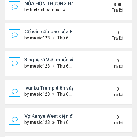
NỬA HỒN THƯƠNG ĐAU..
308
by
bietkichcambut
Thứ 6 Tháng 1 08, 2021 4:26 pm
Trả lời
Cố vấn cấp cao của FIFA từ chức để phán đối 'bán
0
by
music123
Thứ 6 Tháng 7 31, 2026 7:15 pm
Trả lời
3 nghệ sĩ Việt muốn về VN nhưng số phận an bài ở
0
by
music123
Thứ 6 Tháng 7 31, 2026 6:41 pm
Trả lời
Ivanka Trump diện váy hở eo táo bạo, khoe vòng h
0
by
music123
Thứ 6 Tháng 7 31, 2026 6:29 pm
Trả lời
Vợ Kanye West diện đồ xẻ bạo, dự tiệc ở đảo Ibiza
0
by
music123
Thứ 6 Tháng 7 31, 2026 6:26 pm
Trả lời