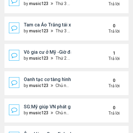
by
music123
Thứ 3 Tháng 7 28, 2026 4:36 pm
Trả lời
Tam ca Áo Trắng tái xuất trên sân khấu
0
by
music123
Thứ 3 Tháng 7 28, 2026 4:32 pm
Trả lời
Vô gia cư ở Mỹ -Giờ đây tôi có căn hộ giá 200 đô l
1
by
music123
Thứ 2 Tháng 7 27, 2026 4:56 am
Trả lời
Oanh tạc cơ tàng hình đáng sợ nhất thế giới
0
by
music123
Chủ nhật Tháng 7 26, 2026 5:46 pm
Trả lời
SG:Mỹ giúp VN phát giác xưởng sản xuất giày Nike
0
by
music123
Chủ nhật Tháng 7 26, 2026 5:22 pm
Trả lời