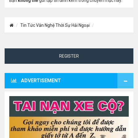
Bạn
không thể
gửi tập tin đính kèm trong chuyên mục này.
Tin Tức Văn Nghệ Thời Sự Hải Ngoại
REGISTER
ADVERTISEMENT