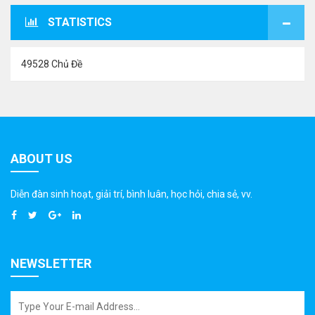
STATISTICS
49528 Chủ Đề
ABOUT US
Diễn đàn sinh hoạt, giải trí, bình luân, học hỏi, chia sẻ, vv.
NEWSLETTER