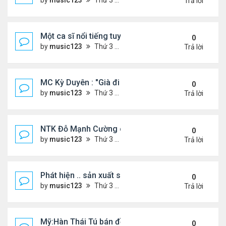
by
music123
Thứ 3 Tháng 7 28, 2026 5:01 pm
Trả lời
Một ca sĩ nổi tiếng tuyên bố không thu tiền tác qu
0
by
music123
Thứ 3 Tháng 7 28, 2026 4:57 pm
Trả lời
MC Kỳ Duyên : "Già đi cũng là một đặc ân"
0
by
music123
Thứ 3 Tháng 7 28, 2026 4:54 pm
Trả lời
NTK Đỗ Mạnh Cường chi 100 triệu đồng thuê...
0
by
music123
Thứ 3 Tháng 7 28, 2026 4:47 pm
Trả lời
Phát hiện .. sản xuất sữa 'pha bột giặt'
0
by
music123
Thứ 3 Tháng 7 28, 2026 4:43 pm
Trả lời
Mỹ:Hàn Thái Tú bán đồ ăn online mưu sinh
0