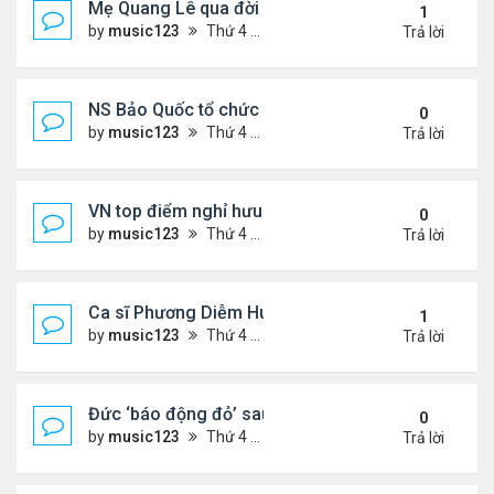
Mẹ Quang Lê qua đời sau 2 năm đột quỵ.
1
by
music123
Thứ 4 Tháng 8 05, 2026 6:53 pm
Trả lời
NS Bảo Quốc tổ chức sn cho bà xã
0
by
music123
Thứ 4 Tháng 8 05, 2026 6:51 pm
Trả lời
VN top điểm nghỉ hưu lý tưởng cho người Mỹ
0
by
music123
Thứ 4 Tháng 8 05, 2026 6:46 pm
Trả lời
Ca sĩ Phương Diễm Huyền bị khởi tố
1
by
music123
Thứ 4 Tháng 8 05, 2026 6:38 pm
Trả lời
Đức ‘báo động đỏ’ sau vụ phát hiện UAV mang chấ
0
by
music123
Thứ 4 Tháng 8 05, 2026 6:28 pm
Trả lời