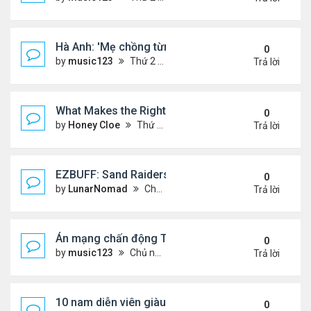
Hà Anh: 'Mẹ chồng từng ngạc nhiên vì tôi luôn trả ti
0
by
music123
Thứ 2 Tháng 8 03, 2026 5:13 pm
Trả lời
What Makes the Right Retail POS Matter?
0
by
Honey Cloe
Thứ 2 Tháng 8 03, 2026 10:35 am
Trả lời
EZBUFF: Sand Raiders of Sophie Farming Guide: B
0
by
LunarNomad
Chủ nhật Tháng 8 02, 2026 11:33 pm
Trả lời
Án mạng chấn động Thái lan: hai chị em người Nga b
0
by
music123
Chủ nhật Tháng 8 02, 2026 6:43 pm
Trả lời
10 nam diễn viên giàu nhất Trung Quốc 2026
0