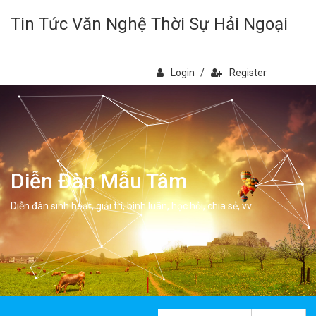
Tin Tức Văn Nghệ Thời Sự Hải Ngoại
Login
/
Register
Diễn Đàn Mẫu Tâm
Diễn đàn sinh hoạt, giải trí, bình luân, học hỏi, chia sẻ, vv.