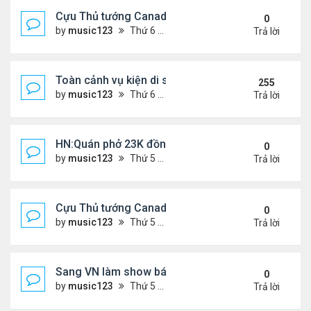
Cựu Thủ tướng Canada đắm đuối khóa môi Katy Per
0
by
music123
Thứ 6 Tháng 7 31, 2026 6:20 pm
Trả lời
Toàn cảnh vụ kiện di sản CNS VŨ LINH
255
by
music123
Thứ 6 Tháng 1 10, 2025 4:11 pm
Trả lời
HN:Quán phở 23K đồng một bát, 7 năm không tăng
0
by
music123
Thứ 5 Tháng 7 30, 2026 7:11 pm
Trả lời
Cựu Thủ tướng Canada thoa kem chống nắng cho 
0
by
music123
Thứ 5 Tháng 7 30, 2026 7:04 pm
Trả lời
Sang VN làm show bán vé giá "trên trời"
0
by
music123
Thứ 5 Tháng 7 30, 2026 6:51 pm
Trả lời