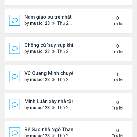
Nam giáo sư trẻ nhất thế giới ở tuổi 18
0
by
music123
Thứ 2 Tháng 8 03, 2026 6:50 pm
Trả lời
Chồng cũ 'suy sụp khi biết tin Nicole Kidman có tìn
0
by
music123
Thứ 2 Tháng 8 03, 2026 6:41 pm
Trả lời
VC Quang Minh chuyển về tổ ấm
1
by
music123
Thứ 2 Tháng 8 03, 2026 5:56 pm
Trả lời
Minh Luân xây nhà tặng cha mẹ
0
by
music123
Thứ 2 Tháng 8 03, 2026 5:45 pm
Trả lời
Bé Gạo nhà Ngô Thanh Vân dễ thương trong tiệc th
0
by
music123
Thứ 2 Tháng 8 03, 2026 5:19 pm
Trả lời