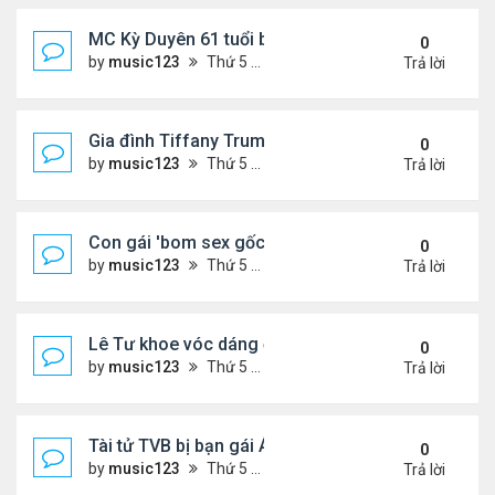
MC Kỳ Duyên 61 tuổi bị soi nhan sắc khi livestrea
0
by
music123
Thứ 5 Tháng 7 30, 2026 6:37 pm
Trả lời
Gia đình Tiffany Trump đi nghỉ ở Spain
0
by
music123
Thứ 5 Tháng 7 30, 2026 6:33 pm
Trả lời
Con gái 'bom sex gốc Việt' đón tuổi 18
0
by
music123
Thứ 5 Tháng 7 30, 2026 6:30 pm
Trả lời
Lê Tư khoe vóc dáng ở châu Âu
0
by
music123
Thứ 5 Tháng 7 30, 2026 6:23 pm
Trả lời
Tài tử TVB bị bạn gái Á hậu phản bội giờ ra sao?
0
by
music123
Thứ 5 Tháng 7 30, 2026 6:18 pm
Trả lời