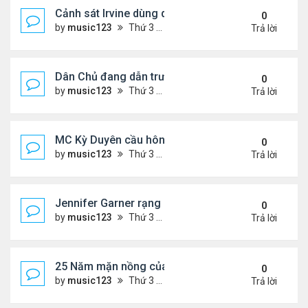
Cảnh sát Irvine dùng drone bắt kẻ trộm trong Wal
0
by
music123
Thứ 3 Tháng 8 04, 2026 6:20 pm
Trả lời
Dân Chủ đang dẫn trước Cộng Hòa trong các cuộc
0
by
music123
Thứ 3 Tháng 8 04, 2026 6:17 pm
Trả lời
MC Kỳ Duyên cầu hôn lại chồng cũ
0
by
music123
Thứ 3 Tháng 8 04, 2026 6:12 pm
Trả lời
Jennifer Garner rạng rỡ bên bạn trai kém 6 tuổi
0
by
music123
Thứ 3 Tháng 8 04, 2026 6:06 pm
Trả lời
25 Năm mặn nồng của 'Điệp viên 007'
0
by
music123
Thứ 3 Tháng 8 04, 2026 5:57 pm
Trả lời