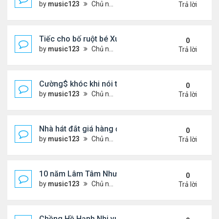
by
music123
Chủ nhật Tháng 8 02, 2026 6:39 pm
Trả lời
Tiếc cho bố ruột bé Xuân Mai ở Mỹ
0
by
music123
Chủ nhật Tháng 8 02, 2026 6:33 pm
Trả lời
Cường$ khóc khi nói thật về hôn nhân
0
by
music123
Chủ nhật Tháng 8 02, 2026 6:28 pm
Trả lời
Nhà hát đắt giá hàng đầu tg ở VN
0
by
music123
Chủ nhật Tháng 8 02, 2026 6:20 pm
Trả lời
10 năm Lâm Tâm Như - Hoắc Kiến Hoa
0
by
music123
Chủ nhật Tháng 8 02, 2026 6:11 pm
Trả lời
Chồng Hồ Hạnh Nhi vui vẻ ôm người cũ của vợ