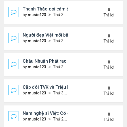
Thanh Thảo gợi cảm ở tuổi 49
0
by
music123
Thứ 3 Tháng 8 04, 2026 5:52 pm
Trả lời
Người đẹp Việt mổi bật giữa dàn sao châu Á
0
by
music123
Thứ 3 Tháng 8 04, 2026 5:45 pm
Trả lời
Châu Nhuận Phát rao bán tài sản
0
by
music123
Thứ 3 Tháng 8 04, 2026 5:36 pm
Trả lời
Cặp đôi TVK và Triệu Mẫn được yêu thích nhất
0
by
music123
Thứ 3 Tháng 8 04, 2026 5:05 pm
Trả lời
Nam nghệ sĩ Việt: Có 4 nhà ở Pháp, sống gần tháp E
0
by
music123
Thứ 2 Tháng 8 03, 2026 7:23 pm
Trả lời