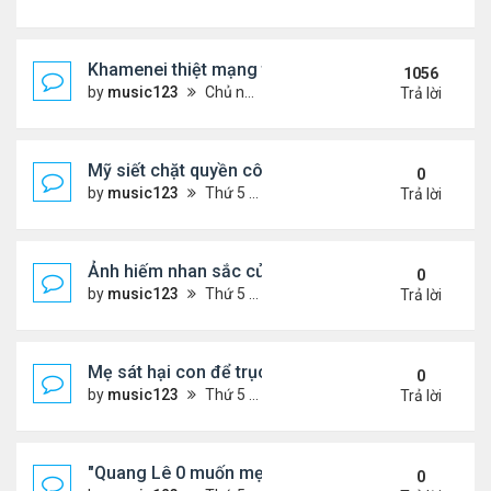
Khamenei thiệt mạng trong cuộc tấn công phối hợp
1056
by
music123
Chủ nhật Tháng 3 01, 2026 5:22 am
Trả lời
Mỹ siết chặt quyền công dân theo nơi sinh, mở rộn
0
by
music123
Thứ 5 Tháng 8 06, 2026 5:09 pm
Trả lời
Ảnh hiếm nhan sắc của Thẩm Thuý Hằng
0
by
music123
Thứ 5 Tháng 8 06, 2026 4:56 pm
Trả lời
Mẹ sát hại con để trục lợi bảo hiểm
0
by
music123
Thứ 5 Tháng 8 06, 2026 4:53 pm
Trả lời
"Quang Lê 0 muốn mẹ thua kém người khác"
0