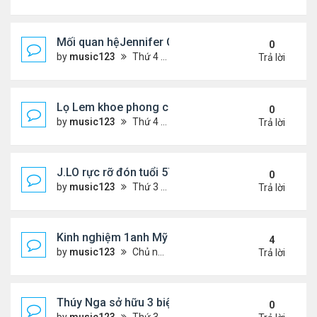
Mối quan hệJennifer Garner và mẹ chồng cũ
0
by
music123
Thứ 4 Tháng 7 29, 2026 5:13 pm
Trả lời
Lọ Lem khoe phong cách ở New York
0
by
music123
Thứ 4 Tháng 7 29, 2026 5:08 pm
Trả lời
J.LO rực rỡ đón tuổi 57 trên đất Âu
0
by
music123
Thứ 3 Tháng 7 28, 2026 5:56 pm
Trả lời
Kinh nghiệm 1anh Mỹ đến VN: "Đây là một đất nước
4
by
music123
Chủ nhật Tháng 7 26, 2026 6:13 am
Trả lời
Thúy Nga sở hữu 3 biệt thự triệu USD ở Mỹ
0