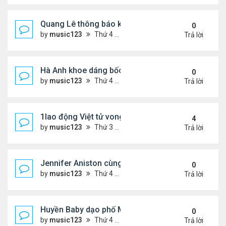
Quang Lê thông báo khẩn cấp
0
by
music123
Thứ 4 Tháng 7 29, 2026 5:52 pm
Trả lời
Hà Anh khoe dáng bốc lửa của ở Maldives
0
by
music123
Thứ 4 Tháng 7 29, 2026 5:48 pm
Trả lời
1lao động Việt tử vong trong trận động đất ở Nhật
4
by
music123
Thứ 3 Tháng 7 28, 2026 4:16 pm
Trả lời
Jennifer Aniston cùng bạn trai nghỉ dưỡng trên du
0
by
music123
Thứ 4 Tháng 7 29, 2026 5:26 pm
Trả lời
Huyền Baby dạo phố Mỹ
0
by
music123
Thứ 4 Tháng 7 29, 2026 5:21 pm
Trả lời