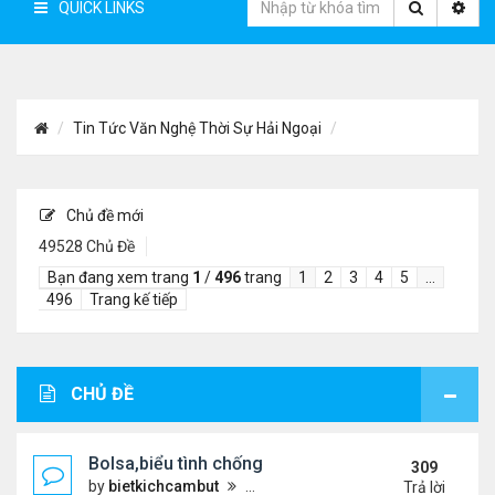
QUICK LINKS
Tin Tức Văn Nghệ Thời Sự Hải Ngoại
Chủ đề mới
49528 Chủ Đề
Bạn đang xem trang
1
/
496
trang
1
2
3
4
5
…
496
Trang kế tiếp
CHỦ ĐỀ
Bolsa,biểu tình chống ca nô.
309
by
bietkichcambut
Thứ 6 Tháng 1 08, 2021 4:26 pm
Trả lời