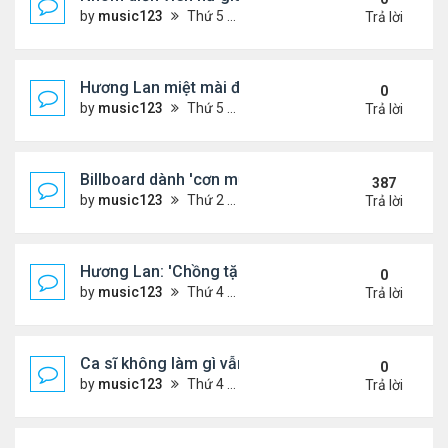
by
music123
Thứ 5 Tháng 8 06, 2026 4:32 pm
Trả lời
Hương Lan miệt mài đi hát ở tuổi 70
0
by
music123
Thứ 5 Tháng 8 06, 2026 4:22 pm
Trả lời
Billboard dành 'cơn mưa' lời khen BTS
387
by
music123
Thứ 2 Tháng 10 19, 2020 11:31 am
Trả lời
Hương Lan: 'Chồng tặng tôi khu vườn tình yêu'
0
by
music123
Thứ 4 Tháng 8 05, 2026 7:15 pm
Trả lời
Ca sĩ không làm gì vẫn kiếm được 400 triệu đồng/
0
by
music123
Thứ 4 Tháng 8 05, 2026 7:11 pm
Trả lời