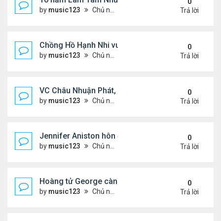
0
by
music123
Chủ nhật Tháng 8 02, 2026 6:11 pm
Trả lời
Chồng Hồ Hạnh Nhi vui vẻ ôm người cũ của vợ
0
by
music123
Chủ nhật Tháng 8 02, 2026 6:05 pm
Trả lời
VC Châu Nhuận Phát, Lưu Gia Linh viếng vợ cũ ..
0
by
music123
Chủ nhật Tháng 8 02, 2026 6:00 pm
Trả lời
Jennifer Aniston hôn đắm đuối bạn trai trên du th
0
by
music123
Chủ nhật Tháng 8 02, 2026 5:54 pm
Trả lời
Hoàng tử George càng lớn càng điển trai
0
by
music123
Chủ nhật Tháng 8 02, 2026 5:47 pm
Trả lời