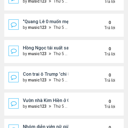
by
music123
Thứ 5 Tháng 8 06, 2026 4:53 pm
Trả lời
"Quang Lê 0 muốn mẹ thua kém người khác"
0
by
music123
Thứ 5 Tháng 8 06, 2026 4:50 pm
Trả lời
Hồng Ngọc tái xuất sau nhiều năm ở ẩn
0
by
music123
Thứ 5 Tháng 8 06, 2026 4:48 pm
Trả lời
Con trai ô Trump 'chi 8.5 triệu để xóa ràng buộc vớ
0
by
music123
Thứ 5 Tháng 8 06, 2026 4:44 pm
Trả lời
Vườn nhà Kim Hiền ở California
0
by
music123
Thứ 5 Tháng 8 06, 2026 4:39 pm
Trả lời
Nhóm diễn viên nữ giàu nhất thế giới
0