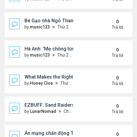
Bé Gạo nhà Ngô Thanh Vân dễ thương trong tiệc th
0
by
music123
Thứ 2 Tháng 8 03, 2026 5:19 pm
Trả lời
Hà Anh: 'Mẹ chồng từng ngạc nhiên vì tôi luôn trả ti
0
by
music123
Thứ 2 Tháng 8 03, 2026 5:13 pm
Trả lời
What Makes the Right Retail POS Matter?
0
by
Honey Cloe
Thứ 2 Tháng 8 03, 2026 10:35 am
Trả lời
EZBUFF: Sand Raiders of Sophie Farming Guide: B
0
by
LunarNomad
Chủ nhật Tháng 8 02, 2026 11:33 pm
Trả lời
Án mạng chấn động Thái lan: hai chị em người Nga b
0