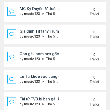
MC Kỳ Duyên 61 tuổi bị soi nhan sắc khi livestrea
0
by
music123
Thứ 5 Tháng 7 30, 2026 6:37 pm
Trả lời
Gia đình Tiffany Trump đi nghỉ ở Spain
0
by
music123
Thứ 5 Tháng 7 30, 2026 6:33 pm
Trả lời
Con gái 'bom sex gốc Việt' đón tuổi 18
0
by
music123
Thứ 5 Tháng 7 30, 2026 6:30 pm
Trả lời
Lê Tư khoe vóc dáng ở châu Âu
0
by
music123
Thứ 5 Tháng 7 30, 2026 6:23 pm
Trả lời
Tài tử TVB bị bạn gái Á hậu phản bội giờ ra sao?
0
by
music123
Thứ 5 Tháng 7 30, 2026 6:18 pm
Trả lời