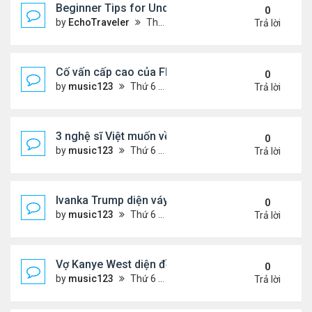
Beginner Tips for Understanding Diablo 4 Items 
0
by
EchoTraveler
Thứ 7 Tháng 8 01, 2026 12:25 am
Trả lời
Cố vấn cấp cao của FIFA từ chức để phán đối 'bán
0
by
music123
Thứ 6 Tháng 7 31, 2026 7:15 pm
Trả lời
3 nghệ sĩ Việt muốn về VN nhưng số phận an bài ở
0
by
music123
Thứ 6 Tháng 7 31, 2026 6:41 pm
Trả lời
Ivanka Trump diện váy hở eo táo bạo, khoe vòng h
0
by
music123
Thứ 6 Tháng 7 31, 2026 6:29 pm
Trả lời
Vợ Kanye West diện đồ xẻ bạo, dự tiệc ở đảo Ibiza
0
by
music123
Thứ 6 Tháng 7 31, 2026 6:26 pm
Trả lời