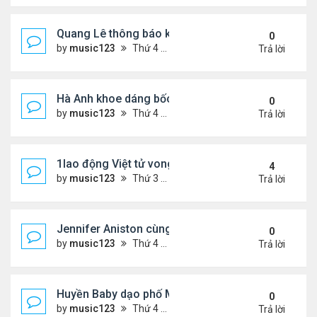
Quang Lê thông báo khẩn cấp
0
by
music123
Thứ 4 Tháng 7 29, 2026 5:52 pm
Trả lời
Hà Anh khoe dáng bốc lửa của ở Maldives
0
by
music123
Thứ 4 Tháng 7 29, 2026 5:48 pm
Trả lời
1lao động Việt tử vong trong trận động đất ở Nhật
4
by
music123
Thứ 3 Tháng 7 28, 2026 4:16 pm
Trả lời
Jennifer Aniston cùng bạn trai nghỉ dưỡng trên du
0
by
music123
Thứ 4 Tháng 7 29, 2026 5:26 pm
Trả lời
Huyền Baby dạo phố Mỹ
0
by
music123
Thứ 4 Tháng 7 29, 2026 5:21 pm
Trả lời