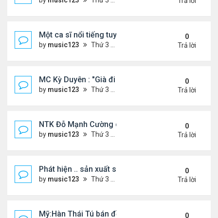
by
music123
Thứ 3 Tháng 7 28, 2026 5:01 pm
Trả lời
Một ca sĩ nổi tiếng tuyên bố không thu tiền tác qu
0
by
music123
Thứ 3 Tháng 7 28, 2026 4:57 pm
Trả lời
MC Kỳ Duyên : "Già đi cũng là một đặc ân"
0
by
music123
Thứ 3 Tháng 7 28, 2026 4:54 pm
Trả lời
NTK Đỗ Mạnh Cường chi 100 triệu đồng thuê...
0
by
music123
Thứ 3 Tháng 7 28, 2026 4:47 pm
Trả lời
Phát hiện .. sản xuất sữa 'pha bột giặt'
0
by
music123
Thứ 3 Tháng 7 28, 2026 4:43 pm
Trả lời
Mỹ:Hàn Thái Tú bán đồ ăn online mưu sinh
0