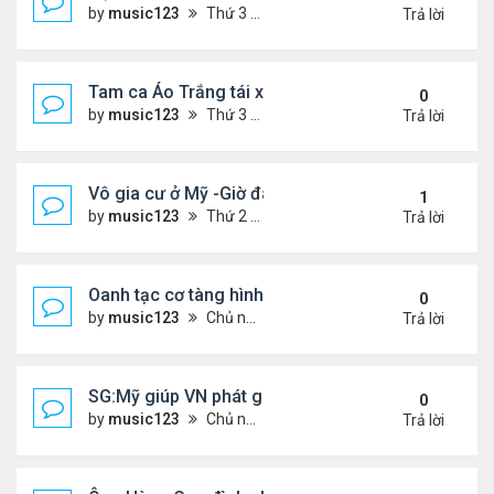
by
music123
Thứ 3 Tháng 7 28, 2026 4:36 pm
Trả lời
Tam ca Áo Trắng tái xuất trên sân khấu
0
by
music123
Thứ 3 Tháng 7 28, 2026 4:32 pm
Trả lời
Vô gia cư ở Mỹ -Giờ đây tôi có căn hộ giá 200 đô l
1
by
music123
Thứ 2 Tháng 7 27, 2026 4:56 am
Trả lời
Oanh tạc cơ tàng hình đáng sợ nhất thế giới
0
by
music123
Chủ nhật Tháng 7 26, 2026 5:46 pm
Trả lời
SG:Mỹ giúp VN phát giác xưởng sản xuất giày Nike
0
by
music123
Chủ nhật Tháng 7 26, 2026 5:22 pm
Trả lời