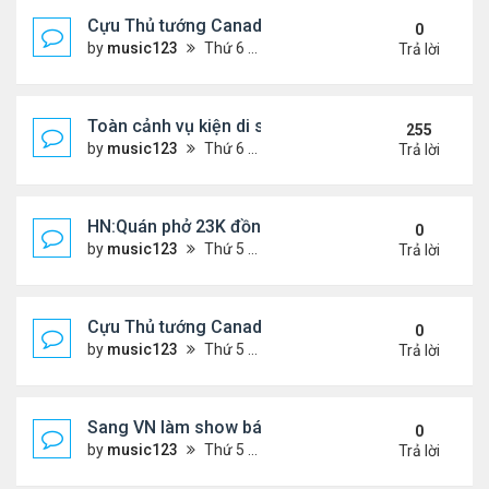
Cựu Thủ tướng Canada đắm đuối khóa môi Katy Per
0
by
music123
Thứ 6 Tháng 7 31, 2026 6:20 pm
Trả lời
Toàn cảnh vụ kiện di sản CNS VŨ LINH
255
by
music123
Thứ 6 Tháng 1 10, 2025 4:11 pm
Trả lời
HN:Quán phở 23K đồng một bát, 7 năm không tăng
0
by
music123
Thứ 5 Tháng 7 30, 2026 7:11 pm
Trả lời
Cựu Thủ tướng Canada thoa kem chống nắng cho 
0
by
music123
Thứ 5 Tháng 7 30, 2026 7:04 pm
Trả lời
Sang VN làm show bán vé giá "trên trời"
0
by
music123
Thứ 5 Tháng 7 30, 2026 6:51 pm
Trả lời