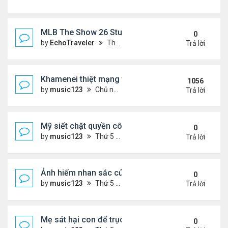
MLB The Show 26 Stubs Tips for Efficient Market
0
by
EchoTraveler
Thứ 6 Tháng 8 07, 2026 12:31 am
Trả lời
Khamenei thiệt mạng trong cuộc tấn công phối hợp
1056
by
music123
Chủ nhật Tháng 3 01, 2026 5:22 am
Trả lời
Mỹ siết chặt quyền công dân theo nơi sinh, mở rộn
0
by
music123
Thứ 5 Tháng 8 06, 2026 5:09 pm
Trả lời
Ảnh hiếm nhan sắc của Thẩm Thuý Hằng
0
by
music123
Thứ 5 Tháng 8 06, 2026 4:56 pm
Trả lời
Mẹ sát hại con để trục lợi bảo hiểm
0