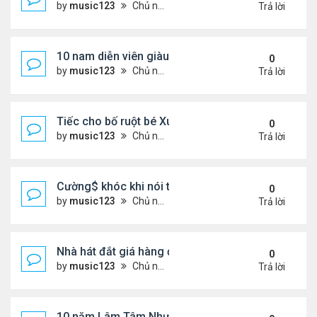
by
music123
Chủ nhật Tháng 8 02, 2026 6:43 pm
Trả lời
10 nam diễn viên giàu nhất Trung Quốc 2026
0
by
music123
Chủ nhật Tháng 8 02, 2026 6:39 pm
Trả lời
Tiếc cho bố ruột bé Xuân Mai ở Mỹ
0
by
music123
Chủ nhật Tháng 8 02, 2026 6:33 pm
Trả lời
Cường$ khóc khi nói thật về hôn nhân
0
by
music123
Chủ nhật Tháng 8 02, 2026 6:28 pm
Trả lời
Nhà hát đắt giá hàng đầu tg ở VN
0
by
music123
Chủ nhật Tháng 8 02, 2026 6:20 pm
Trả lời
10 năm Lâm Tâm Như - Hoắc Kiến Hoa