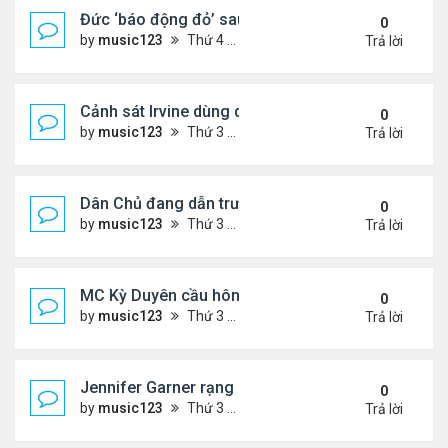
Đức ‘báo động đỏ’ sau vụ phát hiện UAV mang chấ
0
by
music123
Thứ 4 Tháng 8 05, 2026 6:28 pm
Trả lời
Cảnh sát Irvine dùng drone bắt kẻ trộm trong Wal
0
by
music123
Thứ 3 Tháng 8 04, 2026 6:20 pm
Trả lời
Dân Chủ đang dẫn trước Cộng Hòa trong các cuộc
0
by
music123
Thứ 3 Tháng 8 04, 2026 6:17 pm
Trả lời
MC Kỳ Duyên cầu hôn lại chồng cũ
0
by
music123
Thứ 3 Tháng 8 04, 2026 6:12 pm
Trả lời
Jennifer Garner rạng rỡ bên bạn trai kém 6 tuổi
0
by
music123
Thứ 3 Tháng 8 04, 2026 6:06 pm
Trả lời