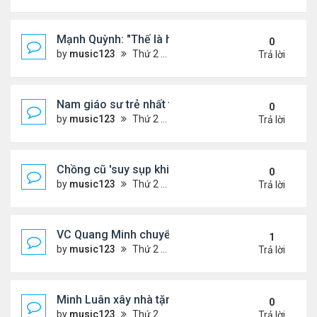
Mạnh Quỳnh: "Thế là hết"
0
by
music123
Thứ 2 Tháng 8 03, 2026 6:56 pm
Trả lời
Nam giáo sư trẻ nhất thế giới ở tuổi 18
0
by
music123
Thứ 2 Tháng 8 03, 2026 6:50 pm
Trả lời
Chồng cũ 'suy sụp khi biết tin Nicole Kidman có tìn
0
by
music123
Thứ 2 Tháng 8 03, 2026 6:41 pm
Trả lời
VC Quang Minh chuyển về tổ ấm
1
by
music123
Thứ 2 Tháng 8 03, 2026 5:56 pm
Trả lời
Minh Luân xây nhà tặng cha mẹ
0
by
music123
Thứ 2 Tháng 8 03, 2026 5:45 pm
Trả lời