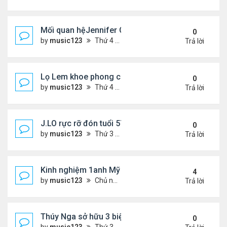
Mối quan hệJennifer Garner và mẹ chồng cũ
0
by
music123
Thứ 4 Tháng 7 29, 2026 5:13 pm
Trả lời
Lọ Lem khoe phong cách ở New York
0
by
music123
Thứ 4 Tháng 7 29, 2026 5:08 pm
Trả lời
J.LO rực rỡ đón tuổi 57 trên đất Âu
0
by
music123
Thứ 3 Tháng 7 28, 2026 5:56 pm
Trả lời
Kinh nghiệm 1anh Mỹ đến VN: "Đây là một đất nước
4
by
music123
Chủ nhật Tháng 7 26, 2026 6:13 am
Trả lời
Thúy Nga sở hữu 3 biệt thự triệu USD ở Mỹ
0