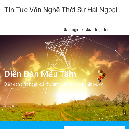
Tin Tức Văn Nghệ Thời Sự Hải Ngoại
Login
/
Register
Diễn Đàn Mẫu Tâm
Diễn đàn sinh hoạt, giải trí, bình luân, học hỏi, chia sẻ, vv.