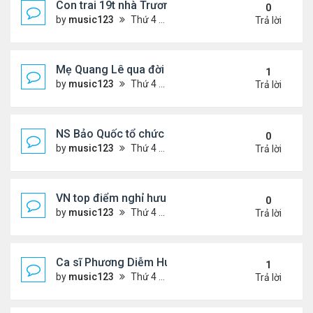
Con trai 19t nhà Trương Bá Chi - Tạ Đình Phong
0
by
music123
Thứ 4 Tháng 8 05, 2026 7:03 pm
Trả lời
Mẹ Quang Lê qua đời sau 2 năm đột quỵ.
1
by
music123
Thứ 4 Tháng 8 05, 2026 6:53 pm
Trả lời
NS Bảo Quốc tổ chức sn cho bà xã
0
by
music123
Thứ 4 Tháng 8 05, 2026 6:51 pm
Trả lời
VN top điểm nghỉ hưu lý tưởng cho người Mỹ
0
by
music123
Thứ 4 Tháng 8 05, 2026 6:46 pm
Trả lời
Ca sĩ Phương Diễm Huyền bị khởi tố
1
by
music123
Thứ 4 Tháng 8 05, 2026 6:38 pm
Trả lời