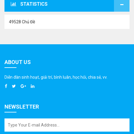
STATISTICS
49528 Chủ Đề
ABOUT US
Diễn đàn sinh hoạt, giải trí, bình luân, học hỏi, chia sẻ, vv.
NEWSLETTER