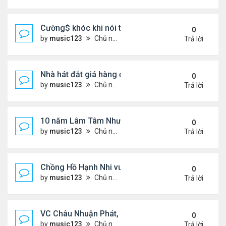
Cường$ khóc khi nói thật về hôn nhân
0
by
music123
Chủ nhật Tháng 8 02, 2026 6:28 pm
Trả lời
Nhà hát đắt giá hàng đầu tg ở VN
0
by
music123
Chủ nhật Tháng 8 02, 2026 6:20 pm
Trả lời
10 năm Lâm Tâm Như - Hoắc Kiến Hoa
0
by
music123
Chủ nhật Tháng 8 02, 2026 6:11 pm
Trả lời
Chồng Hồ Hạnh Nhi vui vẻ ôm người cũ của vợ
0
by
music123
Chủ nhật Tháng 8 02, 2026 6:05 pm
Trả lời
VC Châu Nhuận Phát, Lưu Gia Linh viếng vợ cũ ..
0
by
music123
Chủ nhật Tháng 8 02, 2026 6:00 pm
Trả lời