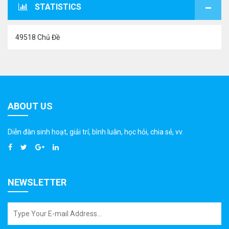
STATISTICS
49518 Chủ Đề
ABOUT US
Diễn đàn sinh hoạt, giải trí, bình luân, học hỏi, chia sẻ, vv.
NEWSLETTER