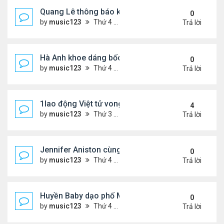
Quang Lê thông báo khẩn cấp
0
by
music123
Thứ 4 Tháng 7 29, 2026 5:52 pm
Trả lời
Hà Anh khoe dáng bốc lửa của ở Maldives
0
by
music123
Thứ 4 Tháng 7 29, 2026 5:48 pm
Trả lời
1lao động Việt tử vong trong trận động đất ở Nhật
4
by
music123
Thứ 3 Tháng 7 28, 2026 4:16 pm
Trả lời
Jennifer Aniston cùng bạn trai nghỉ dưỡng trên du
0
by
music123
Thứ 4 Tháng 7 29, 2026 5:26 pm
Trả lời
Huyền Baby dạo phố Mỹ
0
by
music123
Thứ 4 Tháng 7 29, 2026 5:21 pm
Trả lời