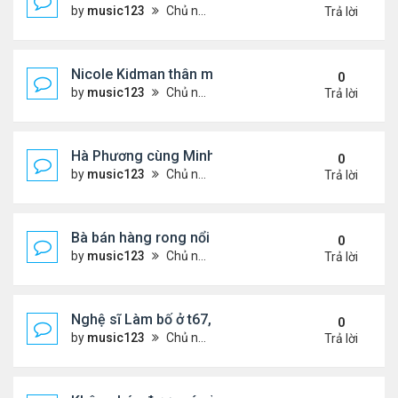
by
music123
Chủ nhật Tháng 7 26, 2026 4:40 pm
Trả lời
Nicole Kidman thân mật bên bf doanh nhân
0
by
music123
Chủ nhật Tháng 7 26, 2026 4:34 pm
Trả lời
Hà Phương cùng Minh Tuyết đi sự kiện
0
by
music123
Chủ nhật Tháng 7 26, 2026 3:51 pm
Trả lời
Bà bán hàng rong nổi tiếng bị tịch thu quang gánh
0
by
music123
Chủ nhật Tháng 7 26, 2026 3:46 pm
Trả lời
Nghệ sĩ Làm bố ở t67, mê dưỡng da chẳng kém sa
0
by
music123
Chủ nhật Tháng 7 26, 2026 3:41 pm
Trả lời