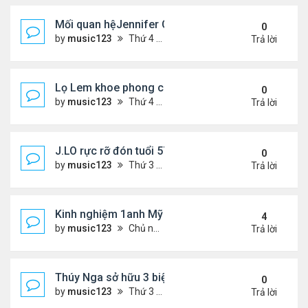
Mối quan hệJennifer Garner và mẹ chồng cũ
0
by
music123
Thứ 4 Tháng 7 29, 2026 5:13 pm
Trả lời
Lọ Lem khoe phong cách ở New York
0
by
music123
Thứ 4 Tháng 7 29, 2026 5:08 pm
Trả lời
J.LO rực rỡ đón tuổi 57 trên đất Âu
0
by
music123
Thứ 3 Tháng 7 28, 2026 5:56 pm
Trả lời
Kinh nghiệm 1anh Mỹ đến VN: "Đây là một đất nước
4
by
music123
Chủ nhật Tháng 7 26, 2026 6:13 am
Trả lời
Thúy Nga sở hữu 3 biệt thự triệu USD ở Mỹ
0
by
music123
Thứ 3 Tháng 7 28, 2026 5:01 pm
Trả lời