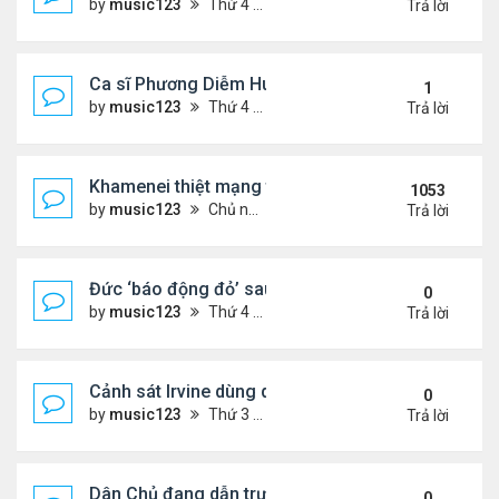
by
music123
Thứ 4 Tháng 8 05, 2026 6:46 pm
Trả lời
Ca sĩ Phương Diễm Huyền bị khởi tố
1
by
music123
Thứ 4 Tháng 8 05, 2026 6:38 pm
Trả lời
Khamenei thiệt mạng trong cuộc tấn công phối hợp
1053
by
music123
Chủ nhật Tháng 3 01, 2026 5:22 am
Trả lời
Đức ‘báo động đỏ’ sau vụ phát hiện UAV mang chấ
0
by
music123
Thứ 4 Tháng 8 05, 2026 6:28 pm
Trả lời
Cảnh sát Irvine dùng drone bắt kẻ trộm trong Wal
0
by
music123
Thứ 3 Tháng 8 04, 2026 6:20 pm
Trả lời
Dân Chủ đang dẫn trước Cộng Hòa trong các cuộc
0