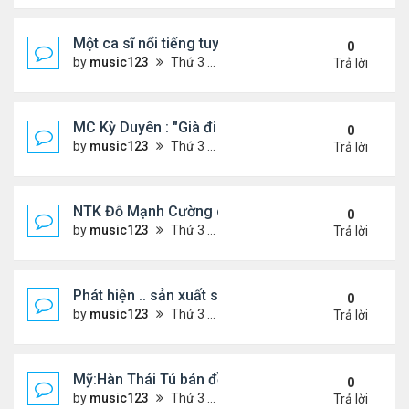
Một ca sĩ nổi tiếng tuyên bố không thu tiền tác qu
0
by
music123
Thứ 3 Tháng 7 28, 2026 4:57 pm
Trả lời
MC Kỳ Duyên : "Già đi cũng là một đặc ân"
0
by
music123
Thứ 3 Tháng 7 28, 2026 4:54 pm
Trả lời
NTK Đỗ Mạnh Cường chi 100 triệu đồng thuê...
0
by
music123
Thứ 3 Tháng 7 28, 2026 4:47 pm
Trả lời
Phát hiện .. sản xuất sữa 'pha bột giặt'
0
by
music123
Thứ 3 Tháng 7 28, 2026 4:43 pm
Trả lời
Mỹ:Hàn Thái Tú bán đồ ăn online mưu sinh
0
by
music123
Thứ 3 Tháng 7 28, 2026 4:36 pm
Trả lời