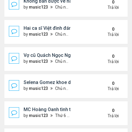
Không bán được vé nào, 1 phim Việt rời rạp
0
by
music123
Chủ nhật Tháng 7 26, 2026 3:28 pm
Trả lời
Hai ca sĩ Việt đình đám không phải vợ chồng vẫn 
0
by
music123
Chủ nhật Tháng 7 26, 2026 2:51 pm
Trả lời
Vợ cũ Quách Ngọc Ngoan: "Tôi sắp 50, liệu có đá
0
by
music123
Chủ nhật Tháng 7 26, 2026 2:19 pm
Trả lời
Selena Gomez khoe dáng mừng sinh nhật
0
by
music123
Chủ nhật Tháng 7 26, 2026 2:14 pm
Trả lời
MC Hoàng Oanh tình tứ bên bạn trai mới
0
by
music123
Thứ 6 Tháng 7 24, 2026 6:47 pm
Trả lời