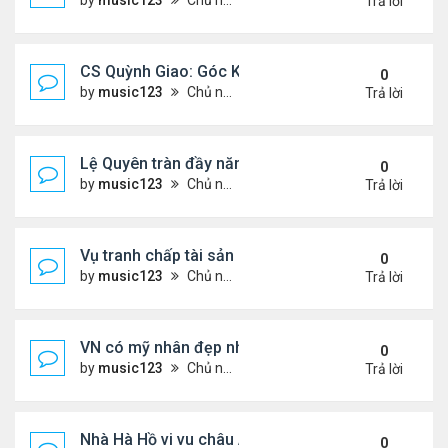
by
music123
Chủ nhật Tháng 7 26, 2026 5:17 pm
Trả lời
CS Quỳnh Giao: Góc Khuất Của Căn Bệnh Đoạt Mạn
0
by
music123
Chủ nhật Tháng 7 26, 2026 5:12 pm
Trả lời
Lệ Quyên tràn đầy năng lượng tại Mỹ
0
by
music123
Chủ nhật Tháng 7 26, 2026 5:09 pm
Trả lời
Vụ tranh chấp tài sản của dv Đức Tiến
0
by
music123
Chủ nhật Tháng 7 26, 2026 4:52 pm
Trả lời
VN có mỹ nhân đẹp như búp bê bỏ showbiz lấy thi
0
by
music123
Chủ nhật Tháng 7 26, 2026 4:49 pm
Trả lời
Nhà Hà Hồ vi vu châu Âu
0