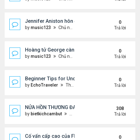
Jennifer Aniston hôn đắm đuối bạn trai trên du th
0
by
music123
Chủ nhật Tháng 8 02, 2026 5:54 pm
Trả lời
Hoàng tử George càng lớn càng điển trai
0
by
music123
Chủ nhật Tháng 8 02, 2026 5:47 pm
Trả lời
Beginner Tips for Understanding Diablo 4 Items 
0
by
EchoTraveler
Thứ 7 Tháng 8 01, 2026 12:25 am
Trả lời
NỬA HỒN THƯƠNG ĐAU..
308
by
bietkichcambut
Thứ 6 Tháng 1 08, 2021 4:26 pm
Trả lời
Cố vấn cấp cao của FIFA từ chức để phán đối 'bán
0