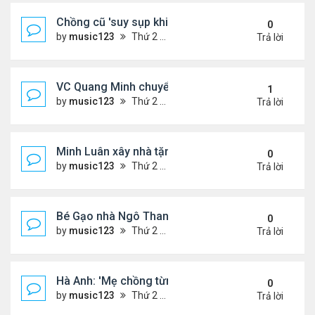
Chồng cũ 'suy sụp khi biết tin Nicole Kidman có tìn
0
by
music123
Thứ 2 Tháng 8 03, 2026 6:41 pm
Trả lời
VC Quang Minh chuyển về tổ ấm
1
by
music123
Thứ 2 Tháng 8 03, 2026 5:56 pm
Trả lời
Minh Luân xây nhà tặng cha mẹ
0
by
music123
Thứ 2 Tháng 8 03, 2026 5:45 pm
Trả lời
Bé Gạo nhà Ngô Thanh Vân dễ thương trong tiệc th
0
by
music123
Thứ 2 Tháng 8 03, 2026 5:19 pm
Trả lời
Hà Anh: 'Mẹ chồng từng ngạc nhiên vì tôi luôn trả ti
0
by
music123
Thứ 2 Tháng 8 03, 2026 5:13 pm
Trả lời