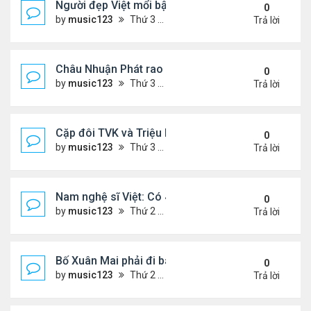
Người đẹp Việt mổi bật giữa dàn sao châu Á
0
by
music123
Thứ 3 Tháng 8 04, 2026 5:45 pm
Trả lời
Châu Nhuận Phát rao bán tài sản
0
by
music123
Thứ 3 Tháng 8 04, 2026 5:36 pm
Trả lời
Cặp đôi TVK và Triệu Mẫn được yêu thích nhất
0
by
music123
Thứ 3 Tháng 8 04, 2026 5:05 pm
Trả lời
Nam nghệ sĩ Việt: Có 4 nhà ở Pháp, sống gần tháp E
0
by
music123
Thứ 2 Tháng 8 03, 2026 7:23 pm
Trả lời
Bố Xuân Mai phải đi bán cơm ở Mỹ
0
by
music123
Thứ 2 Tháng 8 03, 2026 7:18 pm
Trả lời