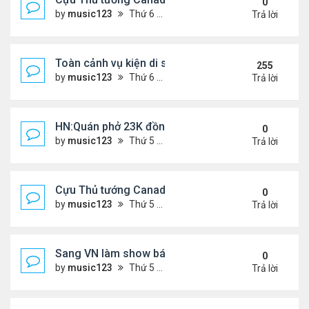
0
by
music123
Thứ 6 Tháng 7 31, 2026 6:20 pm
Trả lời
Toàn cảnh vụ kiện di sản CNS VŨ LINH
255
by
music123
Thứ 6 Tháng 1 10, 2025 4:11 pm
Trả lời
HN:Quán phở 23K đồng một bát, 7 năm không tăng
0
by
music123
Thứ 5 Tháng 7 30, 2026 7:11 pm
Trả lời
Cựu Thủ tướng Canada thoa kem chống nắng cho 
0
by
music123
Thứ 5 Tháng 7 30, 2026 7:04 pm
Trả lời
Sang VN làm show bán vé giá "trên trời"
0
by
music123
Thứ 5 Tháng 7 30, 2026 6:51 pm
Trả lời