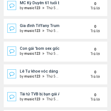
MC Kỳ Duyên 61 tuổi bị soi nhan sắc khi livestrea
0
by
music123
Thứ 5 Tháng 7 30, 2026 6:37 pm
Trả lời
Gia đình Tiffany Trump đi nghỉ ở Spain
0
by
music123
Thứ 5 Tháng 7 30, 2026 6:33 pm
Trả lời
Con gái 'bom sex gốc Việt' đón tuổi 18
0
by
music123
Thứ 5 Tháng 7 30, 2026 6:30 pm
Trả lời
Lê Tư khoe vóc dáng ở châu Âu
0
by
music123
Thứ 5 Tháng 7 30, 2026 6:23 pm
Trả lời
Tài tử TVB bị bạn gái Á hậu phản bội giờ ra sao?
0
by
music123
Thứ 5 Tháng 7 30, 2026 6:18 pm
Trả lời