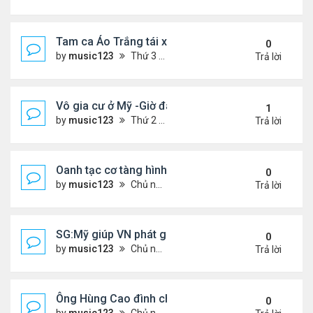
Tam ca Áo Trắng tái xuất trên sân khấu
0
by
music123
Thứ 3 Tháng 7 28, 2026 4:32 pm
Trả lời
Vô gia cư ở Mỹ -Giờ đây tôi có căn hộ giá 200 đô l
1
by
music123
Thứ 2 Tháng 7 27, 2026 4:56 am
Trả lời
Oanh tạc cơ tàng hình đáng sợ nhất thế giới
0
by
music123
Chủ nhật Tháng 7 26, 2026 5:46 pm
Trả lời
SG:Mỹ giúp VN phát giác xưởng sản xuất giày Nike
0
by
music123
Chủ nhật Tháng 7 26, 2026 5:22 pm
Trả lời
Ông Hùng Cao đình chỉ công tác quan chức 'nói 
0