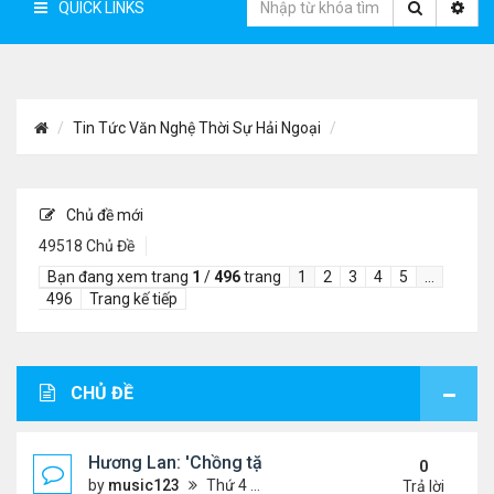
QUICK LINKS
Tin Tức Văn Nghệ Thời Sự Hải Ngoại
Chủ đề mới
49518 Chủ Đề
Bạn đang xem trang
1
/
496
trang
1
2
3
4
5
…
496
Trang kế tiếp
CHỦ ĐỀ
Hương Lan: 'Chồng tặng tôi khu vườn tình yêu'
0
by
music123
Thứ 4 Tháng 8 05, 2026 7:15 pm
Trả lời