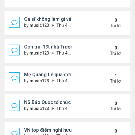
Ca sĩ không làm gì vẫn kiếm được 400 triệu đồng/
0
by
music123
Thứ 4 Tháng 8 05, 2026 7:11 pm
Trả lời
Con trai 19t nhà Trương Bá Chi - Tạ Đình Phong
0
by
music123
Thứ 4 Tháng 8 05, 2026 7:03 pm
Trả lời
Mẹ Quang Lê qua đời sau 2 năm đột quỵ.
1
by
music123
Thứ 4 Tháng 8 05, 2026 6:53 pm
Trả lời
NS Bảo Quốc tổ chức sn cho bà xã
0
by
music123
Thứ 4 Tháng 8 05, 2026 6:51 pm
Trả lời
VN top điểm nghỉ hưu lý tưởng cho người Mỹ
0