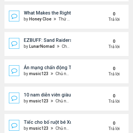
What Makes the Right Retail POS Matter?
0
by
Honey Cloe
Thứ 2 Tháng 8 03, 2026 10:35 am
Trả lời
EZBUFF: Sand Raiders of Sophie Farming Guide: B
0
by
LunarNomad
Chủ nhật Tháng 8 02, 2026 11:33 pm
Trả lời
Án mạng chấn động Thái lan: hai chị em người Nga b
0
by
music123
Chủ nhật Tháng 8 02, 2026 6:43 pm
Trả lời
10 nam diễn viên giàu nhất Trung Quốc 2026
0
by
music123
Chủ nhật Tháng 8 02, 2026 6:39 pm
Trả lời
Tiếc cho bố ruột bé Xuân Mai ở Mỹ
0
by
music123
Chủ nhật Tháng 8 02, 2026 6:33 pm
Trả lời