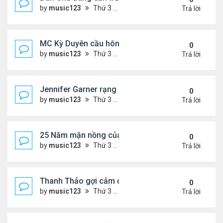
by
music123
Thứ 3 Tháng 8 04, 2026 6:17 pm
Trả lời
MC Kỳ Duyên cầu hôn lại chồng cũ
0
by
music123
Thứ 3 Tháng 8 04, 2026 6:12 pm
Trả lời
Jennifer Garner rạng rỡ bên bạn trai kém 6 tuổi
0
by
music123
Thứ 3 Tháng 8 04, 2026 6:06 pm
Trả lời
25 Năm mặn nồng của 'Điệp viên 007'
0
by
music123
Thứ 3 Tháng 8 04, 2026 5:57 pm
Trả lời
Thanh Thảo gợi cảm ở tuổi 49
0
by
music123
Thứ 3 Tháng 8 04, 2026 5:52 pm
Trả lời