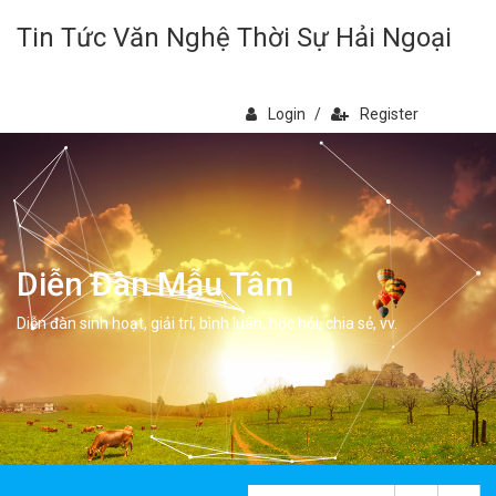
Tin Tức Văn Nghệ Thời Sự Hải Ngoại
Login
/
Register
Diễn Đàn Mẫu Tâm
Diễn đàn sinh hoạt, giải trí, bình luân, học hỏi, chia sẻ, vv.