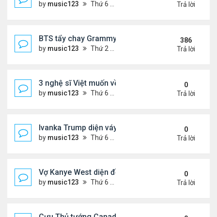
by
music123
Thứ 6 Tháng 7 31, 2026 7:15 pm
Trả lời
BTS tẩy chay Grammy
386
by
music123
Thứ 2 Tháng 10 19, 2020 11:31 am
Trả lời
3 nghệ sĩ Việt muốn về VN nhưng số phận an bài ở
0
by
music123
Thứ 6 Tháng 7 31, 2026 6:41 pm
Trả lời
Ivanka Trump diện váy hở eo táo bạo, khoe vòng h
0
by
music123
Thứ 6 Tháng 7 31, 2026 6:29 pm
Trả lời
Vợ Kanye West diện đồ xẻ bạo, dự tiệc ở đảo Ibiza
0
by
music123
Thứ 6 Tháng 7 31, 2026 6:26 pm
Trả lời
Cựu Thủ tướng Canada đắm đuối khóa môi Katy Per