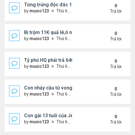
Từng trúng độc đắc 167 triệu USD, bị bắt vì trộm c
0
by
music123
Thứ 6 Tháng 7 24, 2026 6:39 pm
Trả lời
Bị trộm 11K quả lê,ô nông dân khóc, bỏ nghề
0
by
music123
Thứ 6 Tháng 7 24, 2026 6:34 pm
Trả lời
Tỷ phú HQ phải trả 640 triệu USD cho vợ cũ sau bê 
0
by
music123
Thứ 6 Tháng 7 24, 2026 6:28 pm
Trả lời
Con nhảy cầu tử vong, mẹ thiệt mạng trên đường đi
0
by
music123
Thứ 6 Tháng 7 24, 2026 6:24 pm
Trả lời
Con gái 13 tuổi của Jennifer Phạm
0
by
music123
Thứ 6 Tháng 7 24, 2026 6:18 pm
Trả lời