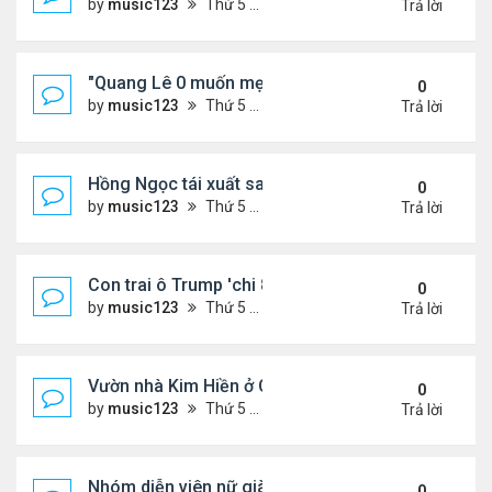
by
music123
Thứ 5 Tháng 8 06, 2026 4:53 pm
Trả lời
"Quang Lê 0 muốn mẹ thua kém người khác"
0
by
music123
Thứ 5 Tháng 8 06, 2026 4:50 pm
Trả lời
Hồng Ngọc tái xuất sau nhiều năm ở ẩn
0
by
music123
Thứ 5 Tháng 8 06, 2026 4:48 pm
Trả lời
Con trai ô Trump 'chi 8.5 triệu để xóa ràng buộc vớ
0
by
music123
Thứ 5 Tháng 8 06, 2026 4:44 pm
Trả lời
Vườn nhà Kim Hiền ở California
0
by
music123
Thứ 5 Tháng 8 06, 2026 4:39 pm
Trả lời
Nhóm diễn viên nữ giàu nhất thế giới
0