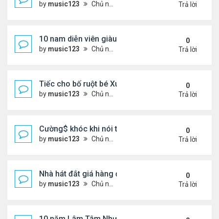
by
music123
Chủ nhật Tháng 8 02, 2026 6:43 pm
Trả lời
10 nam diễn viên giàu nhất Trung Quốc 2026
0
by
music123
Chủ nhật Tháng 8 02, 2026 6:39 pm
Trả lời
Tiếc cho bố ruột bé Xuân Mai ở Mỹ
0
by
music123
Chủ nhật Tháng 8 02, 2026 6:33 pm
Trả lời
Cường$ khóc khi nói thật về hôn nhân
0
by
music123
Chủ nhật Tháng 8 02, 2026 6:28 pm
Trả lời
Nhà hát đắt giá hàng đầu tg ở VN
0
by
music123
Chủ nhật Tháng 8 02, 2026 6:20 pm
Trả lời
10 năm Lâm Tâm Như - Hoắc Kiến Hoa