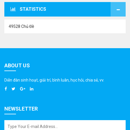
STATISTICS
49528 Chủ Đề
ABOUT US
Diễn đàn sinh hoạt, giải trí, bình luân, học hỏi, chia sẻ, vv.
NEWSLETTER