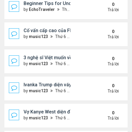
Beginner Tips for Understanding Diablo 4 Items 
0
by
EchoTraveler
Thứ 7 Tháng 8 01, 2026 12:25 am
Trả lời
Cố vấn cấp cao của FIFA từ chức để phán đối 'bán
0
by
music123
Thứ 6 Tháng 7 31, 2026 7:15 pm
Trả lời
3 nghệ sĩ Việt muốn về VN nhưng số phận an bài ở
0
by
music123
Thứ 6 Tháng 7 31, 2026 6:41 pm
Trả lời
Ivanka Trump diện váy hở eo táo bạo, khoe vòng h
0
by
music123
Thứ 6 Tháng 7 31, 2026 6:29 pm
Trả lời
Vợ Kanye West diện đồ xẻ bạo, dự tiệc ở đảo Ibiza
0
by
music123
Thứ 6 Tháng 7 31, 2026 6:26 pm
Trả lời