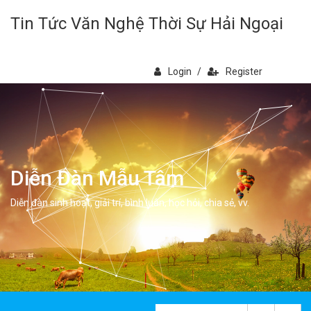
Tin Tức Văn Nghệ Thời Sự Hải Ngoại
Login
/
Register
Diễn Đàn Mẫu Tâm
Diễn đàn sinh hoạt, giải trí, bình luân, học hỏi, chia sẻ, vv.