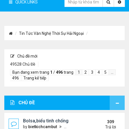
QUICK LINKS
Tin Tức Văn Nghệ Thời Sự Hải Ngoại
Chủ đề mới
49528 Chủ Đề
Bạn đang xem trang
1
/
496
trang
1
2
3
4
5
…
496
Trang kế tiếp
CHỦ ĐỀ
Bolsa,biểu tình chống ca nô.
309
by
bietkichcambut
Thứ 6 Tháng 1 08, 2021 4:26 pm
Trả lời