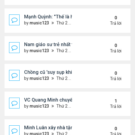
Mạnh Quỳnh: "Thế là hết"
0
by
music123
Thứ 2 Tháng 8 03, 2026 6:56 pm
Trả lời
Nam giáo sư trẻ nhất thế giới ở tuổi 18
0
by
music123
Thứ 2 Tháng 8 03, 2026 6:50 pm
Trả lời
Chồng cũ 'suy sụp khi biết tin Nicole Kidman có tìn
0
by
music123
Thứ 2 Tháng 8 03, 2026 6:41 pm
Trả lời
VC Quang Minh chuyển về tổ ấm
1
by
music123
Thứ 2 Tháng 8 03, 2026 5:56 pm
Trả lời
Minh Luân xây nhà tặng cha mẹ
0
by
music123
Thứ 2 Tháng 8 03, 2026 5:45 pm
Trả lời