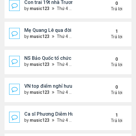
Con trai 19t nhà Trương Bá Chi - Tạ Đình Phong
0
by
music123
Thứ 4 Tháng 8 05, 2026 7:03 pm
Trả lời
Mẹ Quang Lê qua đời sau 2 năm đột quỵ.
1
by
music123
Thứ 4 Tháng 8 05, 2026 6:53 pm
Trả lời
NS Bảo Quốc tổ chức sn cho bà xã
0
by
music123
Thứ 4 Tháng 8 05, 2026 6:51 pm
Trả lời
VN top điểm nghỉ hưu lý tưởng cho người Mỹ
0
by
music123
Thứ 4 Tháng 8 05, 2026 6:46 pm
Trả lời
Ca sĩ Phương Diễm Huyền bị khởi tố
1
by
music123
Thứ 4 Tháng 8 05, 2026 6:38 pm
Trả lời