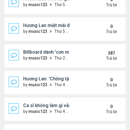
by
music123
Thứ 5 Tháng 8 06, 2026 4:32 pm
Trả lời
Hương Lan miệt mài đi hát ở tuổi 70
0
by
music123
Thứ 5 Tháng 8 06, 2026 4:22 pm
Trả lời
Billboard dành 'cơn mưa' lời khen BTS
387
by
music123
Thứ 2 Tháng 10 19, 2020 11:31 am
Trả lời
Hương Lan: 'Chồng tặng tôi khu vườn tình yêu'
0
by
music123
Thứ 4 Tháng 8 05, 2026 7:15 pm
Trả lời
Ca sĩ không làm gì vẫn kiếm được 400 triệu đồng/
0
by
music123
Thứ 4 Tháng 8 05, 2026 7:11 pm
Trả lời