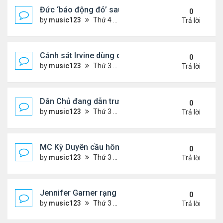
Đức ‘báo động đỏ’ sau vụ phát hiện UAV mang chấ
0
by
music123
Thứ 4 Tháng 8 05, 2026 6:28 pm
Trả lời
Cảnh sát Irvine dùng drone bắt kẻ trộm trong Wal
0
by
music123
Thứ 3 Tháng 8 04, 2026 6:20 pm
Trả lời
Dân Chủ đang dẫn trước Cộng Hòa trong các cuộc
0
by
music123
Thứ 3 Tháng 8 04, 2026 6:17 pm
Trả lời
MC Kỳ Duyên cầu hôn lại chồng cũ
0
by
music123
Thứ 3 Tháng 8 04, 2026 6:12 pm
Trả lời
Jennifer Garner rạng rỡ bên bạn trai kém 6 tuổi
0
by
music123
Thứ 3 Tháng 8 04, 2026 6:06 pm
Trả lời