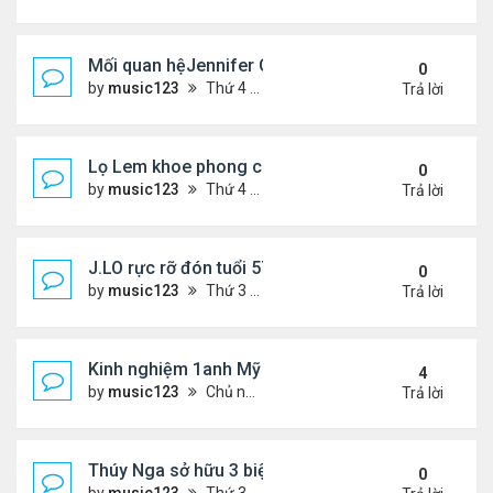
Mối quan hệJennifer Garner và mẹ chồng cũ
0
by
music123
Thứ 4 Tháng 7 29, 2026 5:13 pm
Trả lời
Lọ Lem khoe phong cách ở New York
0
by
music123
Thứ 4 Tháng 7 29, 2026 5:08 pm
Trả lời
J.LO rực rỡ đón tuổi 57 trên đất Âu
0
by
music123
Thứ 3 Tháng 7 28, 2026 5:56 pm
Trả lời
Kinh nghiệm 1anh Mỹ đến VN: "Đây là một đất nước
4
by
music123
Chủ nhật Tháng 7 26, 2026 6:13 am
Trả lời
Thúy Nga sở hữu 3 biệt thự triệu USD ở Mỹ
0