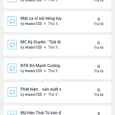
by
music123
Thứ 3 Tháng 7 28, 2026 5:01 pm
Trả lời
Một ca sĩ nổi tiếng tuyên bố không thu tiền tác qu
0
by
music123
Thứ 3 Tháng 7 28, 2026 4:57 pm
Trả lời
MC Kỳ Duyên : "Già đi cũng là một đặc ân"
0
by
music123
Thứ 3 Tháng 7 28, 2026 4:54 pm
Trả lời
NTK Đỗ Mạnh Cường chi 100 triệu đồng thuê...
0
by
music123
Thứ 3 Tháng 7 28, 2026 4:47 pm
Trả lời
Phát hiện .. sản xuất sữa 'pha bột giặt'
0
by
music123
Thứ 3 Tháng 7 28, 2026 4:43 pm
Trả lời
Mỹ:Hàn Thái Tú bán đồ ăn online mưu sinh
0