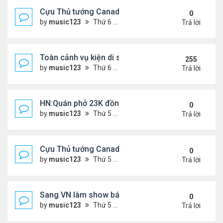
Cựu Thủ tướng Canada đắm đuối khóa môi Katy Per
0
by
music123
Thứ 6 Tháng 7 31, 2026 6:20 pm
Trả lời
Toàn cảnh vụ kiện di sản CNS VŨ LINH
255
by
music123
Thứ 6 Tháng 1 10, 2025 4:11 pm
Trả lời
HN:Quán phở 23K đồng một bát, 7 năm không tăng
0
by
music123
Thứ 5 Tháng 7 30, 2026 7:11 pm
Trả lời
Cựu Thủ tướng Canada thoa kem chống nắng cho 
0
by
music123
Thứ 5 Tháng 7 30, 2026 7:04 pm
Trả lời
Sang VN làm show bán vé giá "trên trời"
0
by
music123
Thứ 5 Tháng 7 30, 2026 6:51 pm
Trả lời