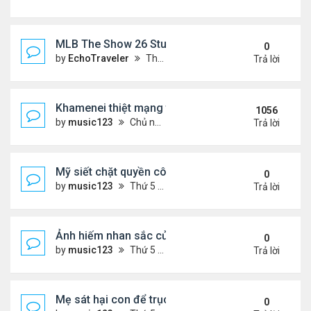
MLB The Show 26 Stubs Tips for Efficient Market
0
by
EchoTraveler
Thứ 6 Tháng 8 07, 2026 12:31 am
Trả lời
Khamenei thiệt mạng trong cuộc tấn công phối hợp
1056
by
music123
Chủ nhật Tháng 3 01, 2026 5:22 am
Trả lời
Mỹ siết chặt quyền công dân theo nơi sinh, mở rộn
0
by
music123
Thứ 5 Tháng 8 06, 2026 5:09 pm
Trả lời
Ảnh hiếm nhan sắc của Thẩm Thuý Hằng
0
by
music123
Thứ 5 Tháng 8 06, 2026 4:56 pm
Trả lời
Mẹ sát hại con để trục lợi bảo hiểm
0