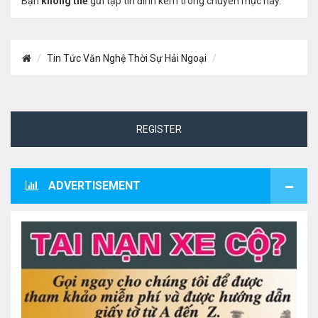
Bạn
không thể
gửi tập tin đính kèm trong chuyên mục này.
Tin Tức Văn Nghệ Thời Sự Hải Ngoại
REGISTER
ADVERTISEMENT