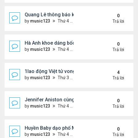
Quang Lê thông báo khẩn cấp
0
by
music123
Thứ 4 Tháng 7 29, 2026 5:52 pm
Trả lời
Hà Anh khoe dáng bốc lửa của ở Maldives
0
by
music123
Thứ 4 Tháng 7 29, 2026 5:48 pm
Trả lời
1lao động Việt tử vong trong trận động đất ở Nhật
4
by
music123
Thứ 3 Tháng 7 28, 2026 4:16 pm
Trả lời
Jennifer Aniston cùng bạn trai nghỉ dưỡng trên du
0
by
music123
Thứ 4 Tháng 7 29, 2026 5:26 pm
Trả lời
Huyền Baby dạo phố Mỹ
0
by
music123
Thứ 4 Tháng 7 29, 2026 5:21 pm
Trả lời