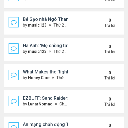
Bé Gạo nhà Ngô Thanh Vân dễ thương trong tiệc th
0
by
music123
Thứ 2 Tháng 8 03, 2026 5:19 pm
Trả lời
Hà Anh: 'Mẹ chồng từng ngạc nhiên vì tôi luôn trả ti
0
by
music123
Thứ 2 Tháng 8 03, 2026 5:13 pm
Trả lời
What Makes the Right Retail POS Matter?
0
by
Honey Cloe
Thứ 2 Tháng 8 03, 2026 10:35 am
Trả lời
EZBUFF: Sand Raiders of Sophie Farming Guide: B
0
by
LunarNomad
Chủ nhật Tháng 8 02, 2026 11:33 pm
Trả lời
Án mạng chấn động Thái lan: hai chị em người Nga b
0