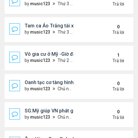
by
music123
Thứ 3 Tháng 7 28, 2026 4:36 pm
Trả lời
Tam ca Áo Trắng tái xuất trên sân khấu
0
by
music123
Thứ 3 Tháng 7 28, 2026 4:32 pm
Trả lời
Vô gia cư ở Mỹ -Giờ đây tôi có căn hộ giá 200 đô l
1
by
music123
Thứ 2 Tháng 7 27, 2026 4:56 am
Trả lời
Oanh tạc cơ tàng hình đáng sợ nhất thế giới
0
by
music123
Chủ nhật Tháng 7 26, 2026 5:46 pm
Trả lời
SG:Mỹ giúp VN phát giác xưởng sản xuất giày Nike
0
by
music123
Chủ nhật Tháng 7 26, 2026 5:22 pm
Trả lời