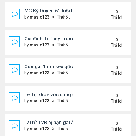
MC Kỳ Duyên 61 tuổi bị soi nhan sắc khi livestrea
0
by
music123
Thứ 5 Tháng 7 30, 2026 6:37 pm
Trả lời
Gia đình Tiffany Trump đi nghỉ ở Spain
0
by
music123
Thứ 5 Tháng 7 30, 2026 6:33 pm
Trả lời
Con gái 'bom sex gốc Việt' đón tuổi 18
0
by
music123
Thứ 5 Tháng 7 30, 2026 6:30 pm
Trả lời
Lê Tư khoe vóc dáng ở châu Âu
0
by
music123
Thứ 5 Tháng 7 30, 2026 6:23 pm
Trả lời
Tài tử TVB bị bạn gái Á hậu phản bội giờ ra sao?
0
by
music123
Thứ 5 Tháng 7 30, 2026 6:18 pm
Trả lời