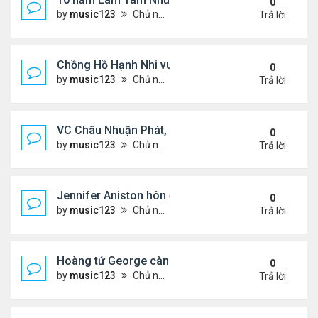
0
by
music123
Chủ nhật Tháng 8 02, 2026 6:11 pm
Trả lời
Chồng Hồ Hạnh Nhi vui vẻ ôm người cũ của vợ
0
by
music123
Chủ nhật Tháng 8 02, 2026 6:05 pm
Trả lời
VC Châu Nhuận Phát, Lưu Gia Linh viếng vợ cũ ..
0
by
music123
Chủ nhật Tháng 8 02, 2026 6:00 pm
Trả lời
Jennifer Aniston hôn đắm đuối bạn trai trên du th
0
by
music123
Chủ nhật Tháng 8 02, 2026 5:54 pm
Trả lời
Hoàng tử George càng lớn càng điển trai
0
by
music123
Chủ nhật Tháng 8 02, 2026 5:47 pm
Trả lời