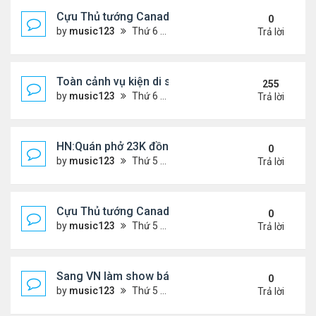
Cựu Thủ tướng Canada đắm đuối khóa môi Katy Per
0
by
music123
Thứ 6 Tháng 7 31, 2026 6:20 pm
Trả lời
Toàn cảnh vụ kiện di sản CNS VŨ LINH
255
by
music123
Thứ 6 Tháng 1 10, 2025 4:11 pm
Trả lời
HN:Quán phở 23K đồng một bát, 7 năm không tăng
0
by
music123
Thứ 5 Tháng 7 30, 2026 7:11 pm
Trả lời
Cựu Thủ tướng Canada thoa kem chống nắng cho 
0
by
music123
Thứ 5 Tháng 7 30, 2026 7:04 pm
Trả lời
Sang VN làm show bán vé giá "trên trời"
0
by
music123
Thứ 5 Tháng 7 30, 2026 6:51 pm
Trả lời