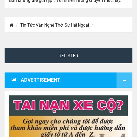
Bạn
không thể
gửi tập tin đính kèm trong chuyên mục này.
Tin Tức Văn Nghệ Thời Sự Hải Ngoại
REGISTER
ADVERTISEMENT