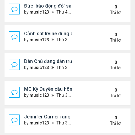
Đức ‘báo động đỏ’ sau vụ phát hiện UAV mang chấ
0
by
music123
Thứ 4 Tháng 8 05, 2026 6:28 pm
Trả lời
Cảnh sát Irvine dùng drone bắt kẻ trộm trong Wal
0
by
music123
Thứ 3 Tháng 8 04, 2026 6:20 pm
Trả lời
Dân Chủ đang dẫn trước Cộng Hòa trong các cuộc
0
by
music123
Thứ 3 Tháng 8 04, 2026 6:17 pm
Trả lời
MC Kỳ Duyên cầu hôn lại chồng cũ
0
by
music123
Thứ 3 Tháng 8 04, 2026 6:12 pm
Trả lời
Jennifer Garner rạng rỡ bên bạn trai kém 6 tuổi
0
by
music123
Thứ 3 Tháng 8 04, 2026 6:06 pm
Trả lời