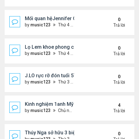
Mối quan hệJennifer Garner và mẹ chồng cũ
0
by
music123
Thứ 4 Tháng 7 29, 2026 5:13 pm
Trả lời
Lọ Lem khoe phong cách ở New York
0
by
music123
Thứ 4 Tháng 7 29, 2026 5:08 pm
Trả lời
J.LO rực rỡ đón tuổi 57 trên đất Âu
0
by
music123
Thứ 3 Tháng 7 28, 2026 5:56 pm
Trả lời
Kinh nghiệm 1anh Mỹ đến VN: "Đây là một đất nước
4
by
music123
Chủ nhật Tháng 7 26, 2026 6:13 am
Trả lời
Thúy Nga sở hữu 3 biệt thự triệu USD ở Mỹ
0