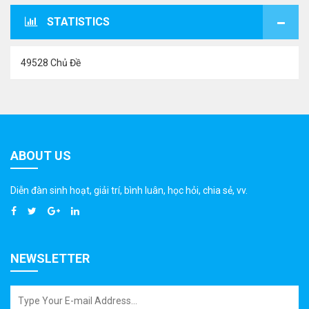
STATISTICS
49528 Chủ Đề
ABOUT US
Diễn đàn sinh hoạt, giải trí, bình luân, học hỏi, chia sẻ, vv.
NEWSLETTER