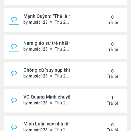
Mạnh Quỳnh: "Thế là hết"
0
by
music123
Thứ 2 Tháng 8 03, 2026 6:56 pm
Trả lời
Nam giáo sư trẻ nhất thế giới ở tuổi 18
0
by
music123
Thứ 2 Tháng 8 03, 2026 6:50 pm
Trả lời
Chồng cũ 'suy sụp khi biết tin Nicole Kidman có tìn
0
by
music123
Thứ 2 Tháng 8 03, 2026 6:41 pm
Trả lời
VC Quang Minh chuyển về tổ ấm
1
by
music123
Thứ 2 Tháng 8 03, 2026 5:56 pm
Trả lời
Minh Luân xây nhà tặng cha mẹ
0
by
music123
Thứ 2 Tháng 8 03, 2026 5:45 pm
Trả lời