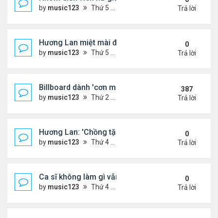
by
music123
Thứ 5 Tháng 8 06, 2026 4:32 pm
Trả lời
Hương Lan miệt mài đi hát ở tuổi 70
0
by
music123
Thứ 5 Tháng 8 06, 2026 4:22 pm
Trả lời
Billboard dành 'cơn mưa' lời khen BTS
387
by
music123
Thứ 2 Tháng 10 19, 2020 11:31 am
Trả lời
Hương Lan: 'Chồng tặng tôi khu vườn tình yêu'
0
by
music123
Thứ 4 Tháng 8 05, 2026 7:15 pm
Trả lời
Ca sĩ không làm gì vẫn kiếm được 400 triệu đồng/
0
by
music123
Thứ 4 Tháng 8 05, 2026 7:11 pm
Trả lời