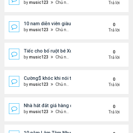
by
music123
Chủ nhật Tháng 8 02, 2026 6:43 pm
Trả lời
10 nam diễn viên giàu nhất Trung Quốc 2026
0
by
music123
Chủ nhật Tháng 8 02, 2026 6:39 pm
Trả lời
Tiếc cho bố ruột bé Xuân Mai ở Mỹ
0
by
music123
Chủ nhật Tháng 8 02, 2026 6:33 pm
Trả lời
Cường$ khóc khi nói thật về hôn nhân
0
by
music123
Chủ nhật Tháng 8 02, 2026 6:28 pm
Trả lời
Nhà hát đắt giá hàng đầu tg ở VN
0
by
music123
Chủ nhật Tháng 8 02, 2026 6:20 pm
Trả lời
10 năm Lâm Tâm Như - Hoắc Kiến Hoa