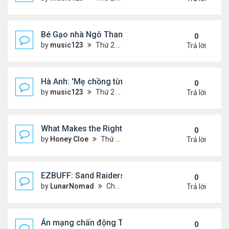
Bé Gạo nhà Ngô Thanh Vân dễ thương trong tiệc th
0
by
music123
Thứ 2 Tháng 8 03, 2026 5:19 pm
Trả lời
Hà Anh: 'Mẹ chồng từng ngạc nhiên vì tôi luôn trả ti
0
by
music123
Thứ 2 Tháng 8 03, 2026 5:13 pm
Trả lời
What Makes the Right Retail POS Matter?
0
by
Honey Cloe
Thứ 2 Tháng 8 03, 2026 10:35 am
Trả lời
EZBUFF: Sand Raiders of Sophie Farming Guide: B
0
by
LunarNomad
Chủ nhật Tháng 8 02, 2026 11:33 pm
Trả lời
Án mạng chấn động Thái lan: hai chị em người Nga b
0