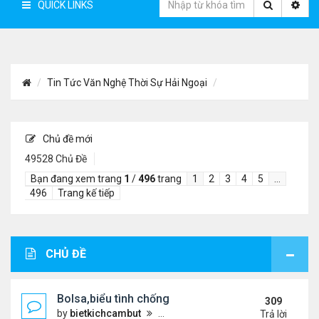
QUICK LINKS
Tin Tức Văn Nghệ Thời Sự Hải Ngoại
Chủ đề mới
49528 Chủ Đề
Bạn đang xem trang
1
/
496
trang
1
2
3
4
5
…
496
Trang kế tiếp
CHỦ ĐỀ
Bolsa,biểu tình chống ca nô.
309
by
bietkichcambut
Thứ 6 Tháng 1 08, 2021 4:26 pm
Trả lời