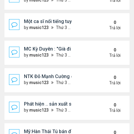
by
music123
Thứ 3 Tháng 7 28, 2026 5:01 pm
Trả lời
Một ca sĩ nổi tiếng tuyên bố không thu tiền tác qu
0
by
music123
Thứ 3 Tháng 7 28, 2026 4:57 pm
Trả lời
MC Kỳ Duyên : "Già đi cũng là một đặc ân"
0
by
music123
Thứ 3 Tháng 7 28, 2026 4:54 pm
Trả lời
NTK Đỗ Mạnh Cường chi 100 triệu đồng thuê...
0
by
music123
Thứ 3 Tháng 7 28, 2026 4:47 pm
Trả lời
Phát hiện .. sản xuất sữa 'pha bột giặt'
0
by
music123
Thứ 3 Tháng 7 28, 2026 4:43 pm
Trả lời
Mỹ:Hàn Thái Tú bán đồ ăn online mưu sinh
0