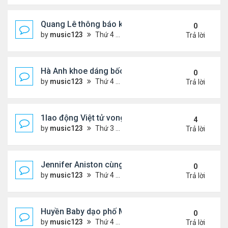
Quang Lê thông báo khẩn cấp
0
by
music123
Thứ 4 Tháng 7 29, 2026 5:52 pm
Trả lời
Hà Anh khoe dáng bốc lửa của ở Maldives
0
by
music123
Thứ 4 Tháng 7 29, 2026 5:48 pm
Trả lời
1lao động Việt tử vong trong trận động đất ở Nhật
4
by
music123
Thứ 3 Tháng 7 28, 2026 4:16 pm
Trả lời
Jennifer Aniston cùng bạn trai nghỉ dưỡng trên du
0
by
music123
Thứ 4 Tháng 7 29, 2026 5:26 pm
Trả lời
Huyền Baby dạo phố Mỹ
0
by
music123
Thứ 4 Tháng 7 29, 2026 5:21 pm
Trả lời