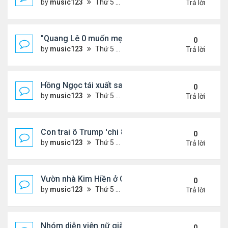
by
music123
Thứ 5 Tháng 8 06, 2026 4:53 pm
Trả lời
"Quang Lê 0 muốn mẹ thua kém người khác"
0
by
music123
Thứ 5 Tháng 8 06, 2026 4:50 pm
Trả lời
Hồng Ngọc tái xuất sau nhiều năm ở ẩn
0
by
music123
Thứ 5 Tháng 8 06, 2026 4:48 pm
Trả lời
Con trai ô Trump 'chi 8.5 triệu để xóa ràng buộc vớ
0
by
music123
Thứ 5 Tháng 8 06, 2026 4:44 pm
Trả lời
Vườn nhà Kim Hiền ở California
0
by
music123
Thứ 5 Tháng 8 06, 2026 4:39 pm
Trả lời
Nhóm diễn viên nữ giàu nhất thế giới
0