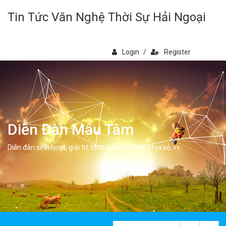
Tin Tức Văn Nghệ Thời Sự Hải Ngoại
Login
/
Register
Diễn Đàn Mẫu Tâm
Diễn đàn sinh hoạt, giải trí, bình luân, học hỏi, chia sẻ, vv.