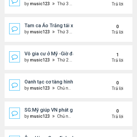
by
music123
Thứ 3 Tháng 7 28, 2026 4:36 pm
Trả lời
Tam ca Áo Trắng tái xuất trên sân khấu
0
by
music123
Thứ 3 Tháng 7 28, 2026 4:32 pm
Trả lời
Vô gia cư ở Mỹ -Giờ đây tôi có căn hộ giá 200 đô l
1
by
music123
Thứ 2 Tháng 7 27, 2026 4:56 am
Trả lời
Oanh tạc cơ tàng hình đáng sợ nhất thế giới
0
by
music123
Chủ nhật Tháng 7 26, 2026 5:46 pm
Trả lời
SG:Mỹ giúp VN phát giác xưởng sản xuất giày Nike
0
by
music123
Chủ nhật Tháng 7 26, 2026 5:22 pm
Trả lời