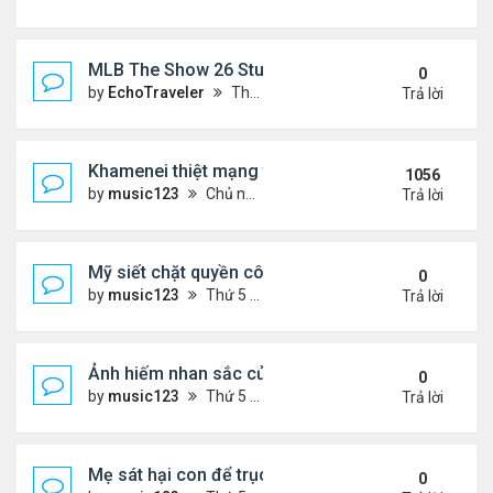
MLB The Show 26 Stubs Tips for Efficient Market
0
by
EchoTraveler
Thứ 6 Tháng 8 07, 2026 12:31 am
Trả lời
Khamenei thiệt mạng trong cuộc tấn công phối hợp
1056
by
music123
Chủ nhật Tháng 3 01, 2026 5:22 am
Trả lời
Mỹ siết chặt quyền công dân theo nơi sinh, mở rộn
0
by
music123
Thứ 5 Tháng 8 06, 2026 5:09 pm
Trả lời
Ảnh hiếm nhan sắc của Thẩm Thuý Hằng
0
by
music123
Thứ 5 Tháng 8 06, 2026 4:56 pm
Trả lời
Mẹ sát hại con để trục lợi bảo hiểm
0