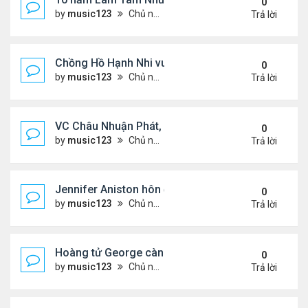
0
by
music123
Chủ nhật Tháng 8 02, 2026 6:11 pm
Trả lời
Chồng Hồ Hạnh Nhi vui vẻ ôm người cũ của vợ
0
by
music123
Chủ nhật Tháng 8 02, 2026 6:05 pm
Trả lời
VC Châu Nhuận Phát, Lưu Gia Linh viếng vợ cũ ..
0
by
music123
Chủ nhật Tháng 8 02, 2026 6:00 pm
Trả lời
Jennifer Aniston hôn đắm đuối bạn trai trên du th
0
by
music123
Chủ nhật Tháng 8 02, 2026 5:54 pm
Trả lời
Hoàng tử George càng lớn càng điển trai
0
by
music123
Chủ nhật Tháng 8 02, 2026 5:47 pm
Trả lời