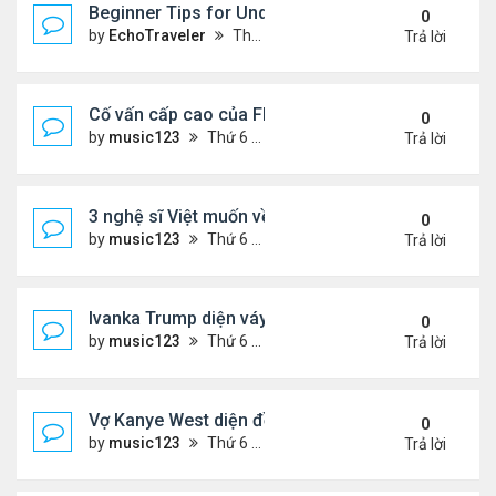
Beginner Tips for Understanding Diablo 4 Items 
0
by
EchoTraveler
Thứ 7 Tháng 8 01, 2026 12:25 am
Trả lời
Cố vấn cấp cao của FIFA từ chức để phán đối 'bán
0
by
music123
Thứ 6 Tháng 7 31, 2026 7:15 pm
Trả lời
3 nghệ sĩ Việt muốn về VN nhưng số phận an bài ở
0
by
music123
Thứ 6 Tháng 7 31, 2026 6:41 pm
Trả lời
Ivanka Trump diện váy hở eo táo bạo, khoe vòng h
0
by
music123
Thứ 6 Tháng 7 31, 2026 6:29 pm
Trả lời
Vợ Kanye West diện đồ xẻ bạo, dự tiệc ở đảo Ibiza
0
by
music123
Thứ 6 Tháng 7 31, 2026 6:26 pm
Trả lời