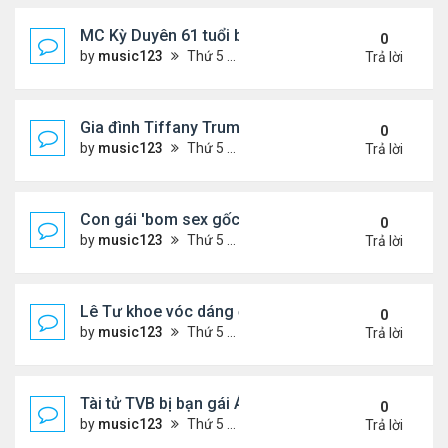
MC Kỳ Duyên 61 tuổi bị soi nhan sắc khi livestrea
0
by
music123
Thứ 5 Tháng 7 30, 2026 6:37 pm
Trả lời
Gia đình Tiffany Trump đi nghỉ ở Spain
0
by
music123
Thứ 5 Tháng 7 30, 2026 6:33 pm
Trả lời
Con gái 'bom sex gốc Việt' đón tuổi 18
0
by
music123
Thứ 5 Tháng 7 30, 2026 6:30 pm
Trả lời
Lê Tư khoe vóc dáng ở châu Âu
0
by
music123
Thứ 5 Tháng 7 30, 2026 6:23 pm
Trả lời
Tài tử TVB bị bạn gái Á hậu phản bội giờ ra sao?
0
by
music123
Thứ 5 Tháng 7 30, 2026 6:18 pm
Trả lời