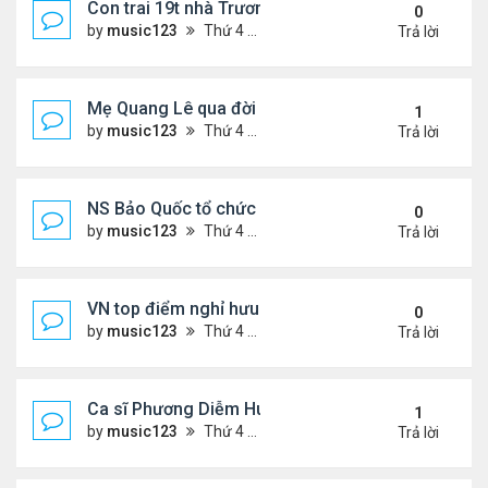
Con trai 19t nhà Trương Bá Chi - Tạ Đình Phong
0
by
music123
Thứ 4 Tháng 8 05, 2026 7:03 pm
Trả lời
Mẹ Quang Lê qua đời sau 2 năm đột quỵ.
1
by
music123
Thứ 4 Tháng 8 05, 2026 6:53 pm
Trả lời
NS Bảo Quốc tổ chức sn cho bà xã
0
by
music123
Thứ 4 Tháng 8 05, 2026 6:51 pm
Trả lời
VN top điểm nghỉ hưu lý tưởng cho người Mỹ
0
by
music123
Thứ 4 Tháng 8 05, 2026 6:46 pm
Trả lời
Ca sĩ Phương Diễm Huyền bị khởi tố
1
by
music123
Thứ 4 Tháng 8 05, 2026 6:38 pm
Trả lời