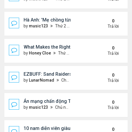
Hà Anh: 'Mẹ chồng từng ngạc nhiên vì tôi luôn trả ti
0
by
music123
Thứ 2 Tháng 8 03, 2026 5:13 pm
Trả lời
What Makes the Right Retail POS Matter?
0
by
Honey Cloe
Thứ 2 Tháng 8 03, 2026 10:35 am
Trả lời
EZBUFF: Sand Raiders of Sophie Farming Guide: B
0
by
LunarNomad
Chủ nhật Tháng 8 02, 2026 11:33 pm
Trả lời
Án mạng chấn động Thái lan: hai chị em người Nga b
0
by
music123
Chủ nhật Tháng 8 02, 2026 6:43 pm
Trả lời
10 nam diễn viên giàu nhất Trung Quốc 2026
0