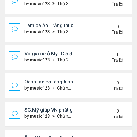
by
music123
Thứ 3 Tháng 7 28, 2026 4:36 pm
Trả lời
Tam ca Áo Trắng tái xuất trên sân khấu
0
by
music123
Thứ 3 Tháng 7 28, 2026 4:32 pm
Trả lời
Vô gia cư ở Mỹ -Giờ đây tôi có căn hộ giá 200 đô l
1
by
music123
Thứ 2 Tháng 7 27, 2026 4:56 am
Trả lời
Oanh tạc cơ tàng hình đáng sợ nhất thế giới
0
by
music123
Chủ nhật Tháng 7 26, 2026 5:46 pm
Trả lời
SG:Mỹ giúp VN phát giác xưởng sản xuất giày Nike
0
by
music123
Chủ nhật Tháng 7 26, 2026 5:22 pm
Trả lời