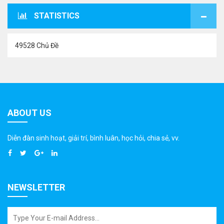
STATISTICS
49528 Chủ Đề
ABOUT US
Diễn đàn sinh hoạt, giải trí, bình luân, học hỏi, chia sẻ, vv.
NEWSLETTER