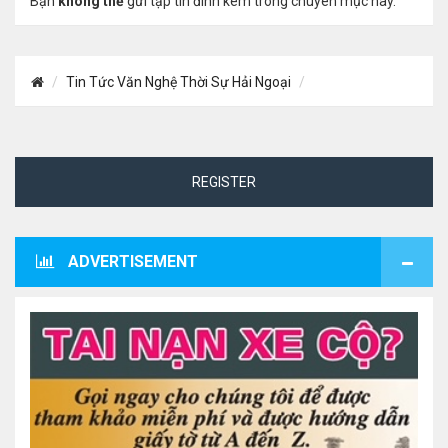
Bạn
không thể
gửi tập tin đính kèm trong chuyên mục này.
Tin Tức Văn Nghệ Thời Sự Hải Ngoại
REGISTER
ADVERTISEMENT