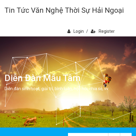
Tin Tức Văn Nghệ Thời Sự Hải Ngoại
Login
/
Register
Diễn Đàn Mẫu Tâm
Diễn đàn sinh hoạt, giải trí, bình luân, học hỏi, chia sẻ, vv.