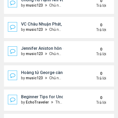
0
by
music123
Chủ nhật Tháng 8 02, 2026 6:05 pm
Trả lời
VC Châu Nhuận Phát, Lưu Gia Linh viếng vợ cũ ..
0
by
music123
Chủ nhật Tháng 8 02, 2026 6:00 pm
Trả lời
Jennifer Aniston hôn đắm đuối bạn trai trên du th
0
by
music123
Chủ nhật Tháng 8 02, 2026 5:54 pm
Trả lời
Hoàng tử George càng lớn càng điển trai
0
by
music123
Chủ nhật Tháng 8 02, 2026 5:47 pm
Trả lời
Beginner Tips for Understanding Diablo 4 Items 
0
by
EchoTraveler
Thứ 7 Tháng 8 01, 2026 12:25 am
Trả lời