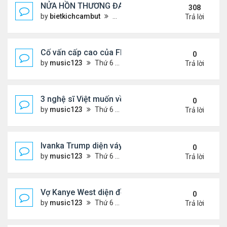
NỬA HỒN THƯƠNG ĐAU..
308
by
bietkichcambut
Thứ 6 Tháng 1 08, 2021 4:26 pm
Trả lời
Cố vấn cấp cao của FIFA từ chức để phán đối 'bán
0
by
music123
Thứ 6 Tháng 7 31, 2026 7:15 pm
Trả lời
3 nghệ sĩ Việt muốn về VN nhưng số phận an bài ở
0
by
music123
Thứ 6 Tháng 7 31, 2026 6:41 pm
Trả lời
Ivanka Trump diện váy hở eo táo bạo, khoe vòng h
0
by
music123
Thứ 6 Tháng 7 31, 2026 6:29 pm
Trả lời
Vợ Kanye West diện đồ xẻ bạo, dự tiệc ở đảo Ibiza
0
by
music123
Thứ 6 Tháng 7 31, 2026 6:26 pm
Trả lời