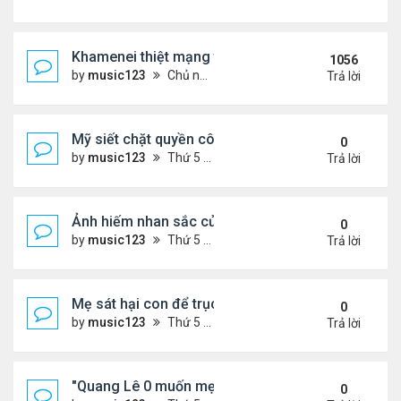
Khamenei thiệt mạng trong cuộc tấn công phối hợp
1056
by
music123
Chủ nhật Tháng 3 01, 2026 5:22 am
Trả lời
Mỹ siết chặt quyền công dân theo nơi sinh, mở rộn
0
by
music123
Thứ 5 Tháng 8 06, 2026 5:09 pm
Trả lời
Ảnh hiếm nhan sắc của Thẩm Thuý Hằng
0
by
music123
Thứ 5 Tháng 8 06, 2026 4:56 pm
Trả lời
Mẹ sát hại con để trục lợi bảo hiểm
0
by
music123
Thứ 5 Tháng 8 06, 2026 4:53 pm
Trả lời
"Quang Lê 0 muốn mẹ thua kém người khác"
0