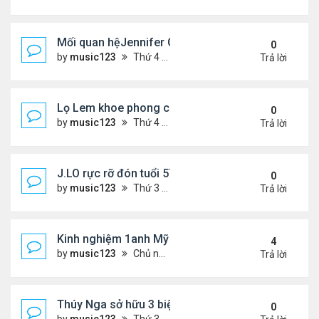
Mối quan hệJennifer Garner và mẹ chồng cũ
0
by
music123
Thứ 4 Tháng 7 29, 2026 5:13 pm
Trả lời
Lọ Lem khoe phong cách ở New York
0
by
music123
Thứ 4 Tháng 7 29, 2026 5:08 pm
Trả lời
J.LO rực rỡ đón tuổi 57 trên đất Âu
0
by
music123
Thứ 3 Tháng 7 28, 2026 5:56 pm
Trả lời
Kinh nghiệm 1anh Mỹ đến VN: "Đây là một đất nước
4
by
music123
Chủ nhật Tháng 7 26, 2026 6:13 am
Trả lời
Thúy Nga sở hữu 3 biệt thự triệu USD ở Mỹ
0