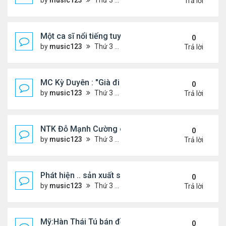
by
music123
Thứ 3 Tháng 7 28, 2026 5:01 pm
Trả lời
Một ca sĩ nổi tiếng tuyên bố không thu tiền tác qu
0
by
music123
Thứ 3 Tháng 7 28, 2026 4:57 pm
Trả lời
MC Kỳ Duyên : "Già đi cũng là một đặc ân"
0
by
music123
Thứ 3 Tháng 7 28, 2026 4:54 pm
Trả lời
NTK Đỗ Mạnh Cường chi 100 triệu đồng thuê...
0
by
music123
Thứ 3 Tháng 7 28, 2026 4:47 pm
Trả lời
Phát hiện .. sản xuất sữa 'pha bột giặt'
0
by
music123
Thứ 3 Tháng 7 28, 2026 4:43 pm
Trả lời
Mỹ:Hàn Thái Tú bán đồ ăn online mưu sinh
0