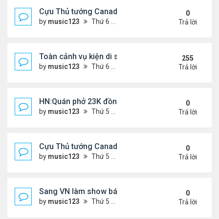
Cựu Thủ tướng Canada đắm đuối khóa môi Katy Per
0
by
music123
Thứ 6 Tháng 7 31, 2026 6:20 pm
Trả lời
Toàn cảnh vụ kiện di sản CNS VŨ LINH
255
by
music123
Thứ 6 Tháng 1 10, 2025 4:11 pm
Trả lời
HN:Quán phở 23K đồng một bát, 7 năm không tăng
0
by
music123
Thứ 5 Tháng 7 30, 2026 7:11 pm
Trả lời
Cựu Thủ tướng Canada thoa kem chống nắng cho 
0
by
music123
Thứ 5 Tháng 7 30, 2026 7:04 pm
Trả lời
Sang VN làm show bán vé giá "trên trời"
0
by
music123
Thứ 5 Tháng 7 30, 2026 6:51 pm
Trả lời