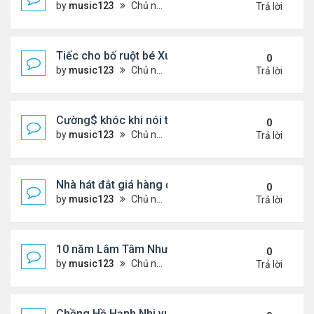
by
music123
Chủ nhật Tháng 8 02, 2026 6:39 pm
Trả lời
Tiếc cho bố ruột bé Xuân Mai ở Mỹ
0
by
music123
Chủ nhật Tháng 8 02, 2026 6:33 pm
Trả lời
Cường$ khóc khi nói thật về hôn nhân
0
by
music123
Chủ nhật Tháng 8 02, 2026 6:28 pm
Trả lời
Nhà hát đắt giá hàng đầu tg ở VN
0
by
music123
Chủ nhật Tháng 8 02, 2026 6:20 pm
Trả lời
10 năm Lâm Tâm Như - Hoắc Kiến Hoa
0
by
music123
Chủ nhật Tháng 8 02, 2026 6:11 pm
Trả lời
Chồng Hồ Hạnh Nhi vui vẻ ôm người cũ của vợ