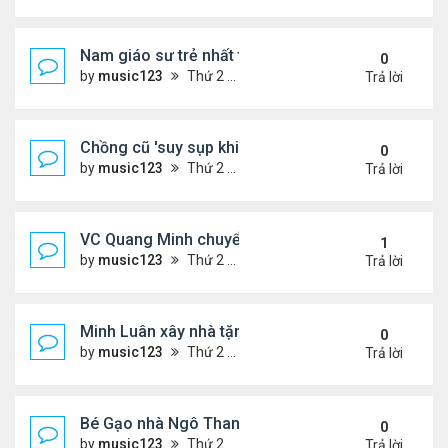
Nam giáo sư trẻ nhất thế giới ở tuổi 18
0
by
music123
Thứ 2 Tháng 8 03, 2026 6:50 pm
Trả lời
Chồng cũ 'suy sụp khi biết tin Nicole Kidman có tìn
0
by
music123
Thứ 2 Tháng 8 03, 2026 6:41 pm
Trả lời
VC Quang Minh chuyển về tổ ấm
1
by
music123
Thứ 2 Tháng 8 03, 2026 5:56 pm
Trả lời
Minh Luân xây nhà tặng cha mẹ
0
by
music123
Thứ 2 Tháng 8 03, 2026 5:45 pm
Trả lời
Bé Gạo nhà Ngô Thanh Vân dễ thương trong tiệc th
0
by
music123
Thứ 2 Tháng 8 03, 2026 5:19 pm
Trả lời