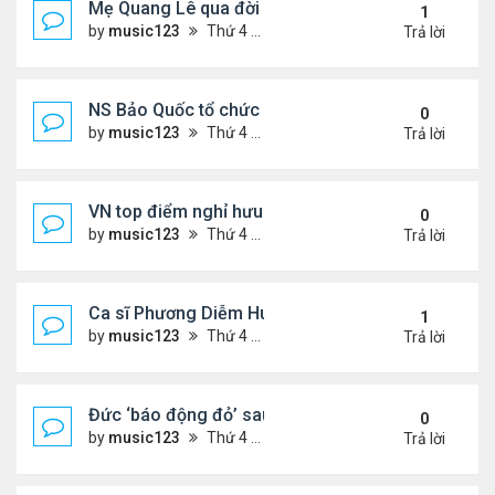
Mẹ Quang Lê qua đời sau 2 năm đột quỵ.
1
by
music123
Thứ 4 Tháng 8 05, 2026 6:53 pm
Trả lời
NS Bảo Quốc tổ chức sn cho bà xã
0
by
music123
Thứ 4 Tháng 8 05, 2026 6:51 pm
Trả lời
VN top điểm nghỉ hưu lý tưởng cho người Mỹ
0
by
music123
Thứ 4 Tháng 8 05, 2026 6:46 pm
Trả lời
Ca sĩ Phương Diễm Huyền bị khởi tố
1
by
music123
Thứ 4 Tháng 8 05, 2026 6:38 pm
Trả lời
Đức ‘báo động đỏ’ sau vụ phát hiện UAV mang chấ
0
by
music123
Thứ 4 Tháng 8 05, 2026 6:28 pm
Trả lời