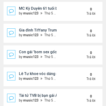
MC Kỳ Duyên 61 tuổi bị soi nhan sắc khi livestrea
0
by
music123
Thứ 5 Tháng 7 30, 2026 6:37 pm
Trả lời
Gia đình Tiffany Trump đi nghỉ ở Spain
0
by
music123
Thứ 5 Tháng 7 30, 2026 6:33 pm
Trả lời
Con gái 'bom sex gốc Việt' đón tuổi 18
0
by
music123
Thứ 5 Tháng 7 30, 2026 6:30 pm
Trả lời
Lê Tư khoe vóc dáng ở châu Âu
0
by
music123
Thứ 5 Tháng 7 30, 2026 6:23 pm
Trả lời
Tài tử TVB bị bạn gái Á hậu phản bội giờ ra sao?
0
by
music123
Thứ 5 Tháng 7 30, 2026 6:18 pm
Trả lời