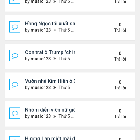
by
music123
Thứ 5 Tháng 8 06, 2026 4:50 pm
Trả lời
Hồng Ngọc tái xuất sau nhiều năm ở ẩn
0
by
music123
Thứ 5 Tháng 8 06, 2026 4:48 pm
Trả lời
Con trai ô Trump 'chi 8.5 triệu để xóa ràng buộc vớ
0
by
music123
Thứ 5 Tháng 8 06, 2026 4:44 pm
Trả lời
Vườn nhà Kim Hiền ở California
0
by
music123
Thứ 5 Tháng 8 06, 2026 4:39 pm
Trả lời
Nhóm diễn viên nữ giàu nhất thế giới
0
by
music123
Thứ 5 Tháng 8 06, 2026 4:32 pm
Trả lời
Hương Lan miệt mài đi hát ở tuổi 70
0