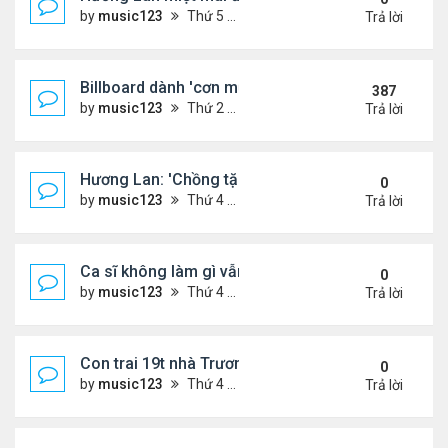
by
music123
Thứ 5 Tháng 8 06, 2026 4:22 pm
Trả lời
Billboard dành 'cơn mưa' lời khen BTS
387
by
music123
Thứ 2 Tháng 10 19, 2020 11:31 am
Trả lời
Hương Lan: 'Chồng tặng tôi khu vườn tình yêu'
0
by
music123
Thứ 4 Tháng 8 05, 2026 7:15 pm
Trả lời
Ca sĩ không làm gì vẫn kiếm được 400 triệu đồng/
0
by
music123
Thứ 4 Tháng 8 05, 2026 7:11 pm
Trả lời
Con trai 19t nhà Trương Bá Chi - Tạ Đình Phong
0
by
music123
Thứ 4 Tháng 8 05, 2026 7:03 pm
Trả lời