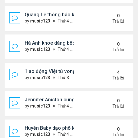
Quang Lê thông báo khẩn cấp
0
by
music123
Thứ 4 Tháng 7 29, 2026 5:52 pm
Trả lời
Hà Anh khoe dáng bốc lửa của ở Maldives
0
by
music123
Thứ 4 Tháng 7 29, 2026 5:48 pm
Trả lời
1lao động Việt tử vong trong trận động đất ở Nhật
4
by
music123
Thứ 3 Tháng 7 28, 2026 4:16 pm
Trả lời
Jennifer Aniston cùng bạn trai nghỉ dưỡng trên du
0
by
music123
Thứ 4 Tháng 7 29, 2026 5:26 pm
Trả lời
Huyền Baby dạo phố Mỹ
0
by
music123
Thứ 4 Tháng 7 29, 2026 5:21 pm
Trả lời