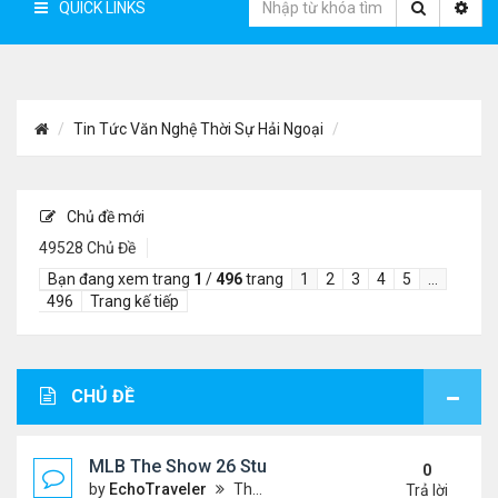
QUICK LINKS
Tin Tức Văn Nghệ Thời Sự Hải Ngoại
Chủ đề mới
49528 Chủ Đề
Bạn đang xem trang
1
/
496
trang
1
2
3
4
5
…
496
Trang kế tiếp
CHỦ ĐỀ
MLB The Show 26 Stubs Tips for Efficient Market
0
by
EchoTraveler
Thứ 6 Tháng 8 07, 2026 12:31 am
Trả lời