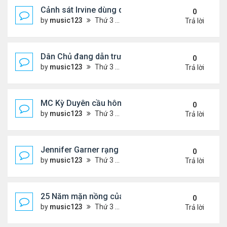
Cảnh sát Irvine dùng drone bắt kẻ trộm trong Wal
0
by
music123
Thứ 3 Tháng 8 04, 2026 6:20 pm
Trả lời
Dân Chủ đang dẫn trước Cộng Hòa trong các cuộc
0
by
music123
Thứ 3 Tháng 8 04, 2026 6:17 pm
Trả lời
MC Kỳ Duyên cầu hôn lại chồng cũ
0
by
music123
Thứ 3 Tháng 8 04, 2026 6:12 pm
Trả lời
Jennifer Garner rạng rỡ bên bạn trai kém 6 tuổi
0
by
music123
Thứ 3 Tháng 8 04, 2026 6:06 pm
Trả lời
25 Năm mặn nồng của 'Điệp viên 007'
0
by
music123
Thứ 3 Tháng 8 04, 2026 5:57 pm
Trả lời