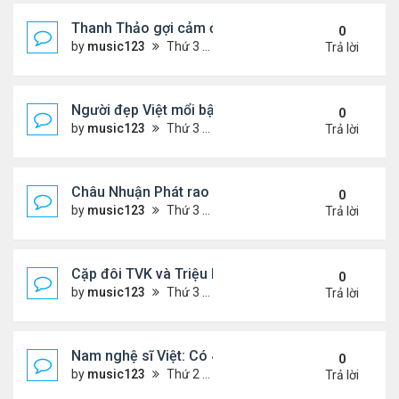
Thanh Thảo gợi cảm ở tuổi 49
0
by
music123
Thứ 3 Tháng 8 04, 2026 5:52 pm
Trả lời
Người đẹp Việt mổi bật giữa dàn sao châu Á
0
by
music123
Thứ 3 Tháng 8 04, 2026 5:45 pm
Trả lời
Châu Nhuận Phát rao bán tài sản
0
by
music123
Thứ 3 Tháng 8 04, 2026 5:36 pm
Trả lời
Cặp đôi TVK và Triệu Mẫn được yêu thích nhất
0
by
music123
Thứ 3 Tháng 8 04, 2026 5:05 pm
Trả lời
Nam nghệ sĩ Việt: Có 4 nhà ở Pháp, sống gần tháp E
0
by
music123
Thứ 2 Tháng 8 03, 2026 7:23 pm
Trả lời