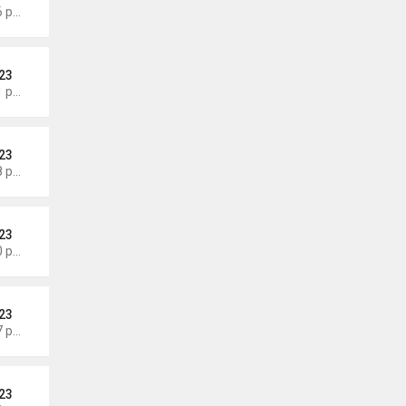
Thứ 4 Tháng 8 05, 2026 6:46 pm
23
Thứ 4 Tháng 8 05, 2026 6:41 pm
23
Thứ 4 Tháng 8 05, 2026 6:28 pm
23
Thứ 3 Tháng 8 04, 2026 6:20 pm
23
Thứ 3 Tháng 8 04, 2026 6:17 pm
23