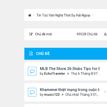
Tin Tức Văn Nghệ Thời Sự Hải Ngoại
Chủ đề mới
49528 Chủ Đề
B
CHỦ ĐỀ
MLB The Show 26 Stubs Tips for Effic
by
EchoTraveler
Thứ 6 Tháng 8 07, 2026 12:31 am
Khamenei thiệt mạng trong cuộc tấn c
1
by
music123
Chủ nhật Tháng 3 01, 2026 5:22 am