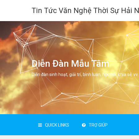
Tin Tức Văn Nghệ Thời Sự Hải 
Diễn Đàn Mẫu Tâm
Diễn đàn sinh hoạt, giải trí, bình luân, học hỏi, chia sẻ, vv.
QUICK LINKS
TRỢ GIÚP