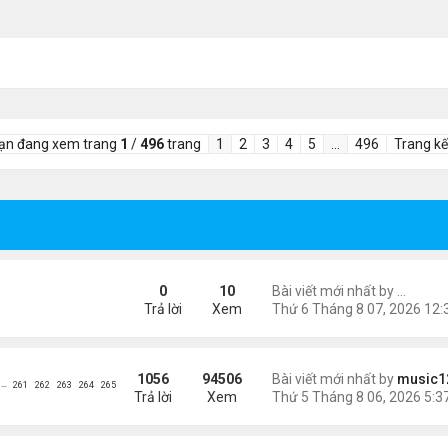
ạn đang xem trang
1
/
496
trang
1
2
3
4
5
…
496
Trang kế
ient Marketplace Trading Decisions
0
10
Bài viết mới nhất by
EchoTra
Trả lời
Xem
ông phối hợp giữa Mỹ và Israel
1056
94506
Bài viết mới nhất by
music1
…
261
262
263
264
265
Trả lời
Xem