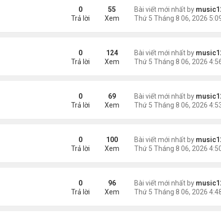
sinh, mở rộng chống “du lịch sinh con”
0
55
Bài viết mới nhất by
music1
Trả lời
Xem
ằng
0
124
Bài viết mới nhất by
music1
Trả lời
Xem
0
69
Bài viết mới nhất by
music1
Trả lời
Xem
 khác"
0
100
Bài viết mới nhất by
music1
Trả lời
Xem
n
0
96
Bài viết mới nhất by
music1
Trả lời
Xem