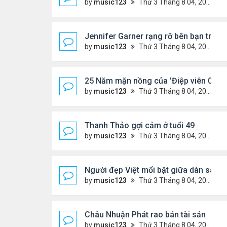
by
music123
Thứ 3 Tháng 8 04, 2026 6:12 pm
Jennifer Garner rạng rỡ bên bạn trai k
by
music123
Thứ 3 Tháng 8 04, 2026 6:06 pm
25 Năm mặn nồng của 'Điệp viên 007'
by
music123
Thứ 3 Tháng 8 04, 2026 5:57 pm
Thanh Thảo gợi cảm ở tuổi 49
by
music123
Thứ 3 Tháng 8 04, 2026 5:52 pm
Người đẹp Việt mổi bật giữa dàn sao 
by
music123
Thứ 3 Tháng 8 04, 2026 5:45 pm
Châu Nhuận Phát rao bán tài sản
by
music123
Thứ 3 Tháng 8 04, 2026 5:36 pm