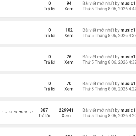
ràng buộc với vị hôn thê cũ
0
94
Bài viết mới nhất by
music1
Trả lời
Xem
0
102
Bài viết mới nhất by
music1
Trả lời
Xem
0
76
Bài viết mới nhất by
music1
Trả lời
Xem
0
70
Bài viết mới nhất by
music1
Trả lời
Xem
387
229941
Bài viết mới nhất by
music1
…
1
93
94
95
96
97
Trả lời
Xem
ình yêu'