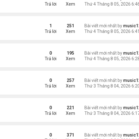
Trả lời
Xem
1
251
Bài viết mới nhất by
music1
Trả lời
Xem
AV mang chất nổ ở sân bay
0
195
Bài viết mới nhất by
music1
Trả lời
Xem
m trong Walmart
0
257
Bài viết mới nhất by
music1
Trả lời
Xem
ng các cuộc thăm dò dư luận
0
221
Bài viết mới nhất by
music1
Trả lời
Xem
0
371
Bài viết mới nhất by
music1