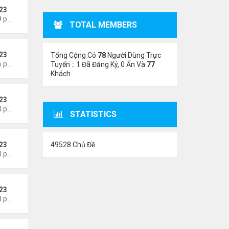
23
Thứ 5 Tháng 8 06, 2026 5:09 pm
TOTAL MEMBERS
23
Tổng Cộng Có
78
Người Dùng Trực
Thứ 5 Tháng 8 06, 2026 4:56 pm
Tuyến :: 1 Đã Đăng Ký, 0 Ẩn Và
77
Khách
23
Thứ 5 Tháng 8 06, 2026 4:53 pm
STATISTICS
49528 Chủ Đề
23
Thứ 5 Tháng 8 06, 2026 4:50 pm
23
Thứ 5 Tháng 8 06, 2026 4:48 pm