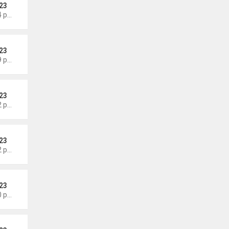
23
Thứ 5 Tháng 8 06, 2026 4:44 pm
23
Thứ 5 Tháng 8 06, 2026 4:39 pm
23
Thứ 5 Tháng 8 06, 2026 4:32 pm
23
Thứ 5 Tháng 8 06, 2026 4:22 pm
23
Thứ 5 Tháng 8 06, 2026 4:20 pm