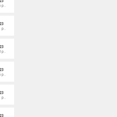
23
Thứ 4 Tháng 8 05, 2026 7:15 pm
23
Thứ 4 Tháng 8 05, 2026 7:11 pm
23
Thứ 4 Tháng 8 05, 2026 7:03 pm
23
Thứ 4 Tháng 8 05, 2026 6:55 pm
23
Thứ 4 Tháng 8 05, 2026 6:51 pm
23