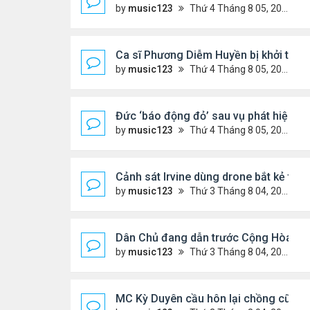
by
music123
Thứ 4 Tháng 8 05, 2026 6:46 pm
Ca sĩ Phương Diễm Huyền bị khởi tố
by
music123
Thứ 4 Tháng 8 05, 2026 6:38 pm
Đức ‘báo động đỏ’ sau vụ phát hiện U
by
music123
Thứ 4 Tháng 8 05, 2026 6:28 pm
Cảnh sát Irvine dùng drone bắt kẻ trộ
by
music123
Thứ 3 Tháng 8 04, 2026 6:20 pm
Dân Chủ đang dẫn trước Cộng Hòa tro
by
music123
Thứ 3 Tháng 8 04, 2026 6:17 pm
MC Kỳ Duyên cầu hôn lại chồng cũ