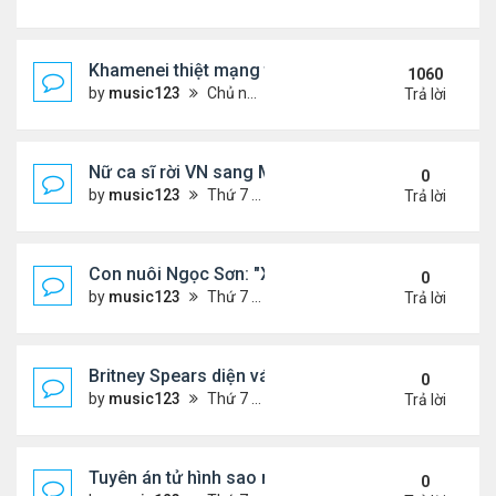
Khamenei thiệt mạng trong cuộc tấn công phối hợp
1060
by
music123
Chủ nhật Tháng 3 01, 2026 5:22 am
Trả lời
Nữ ca sĩ rời VN sang Mỹ nói thẳng: "Tôi thấy không
0
by
music123
Thứ 7 Tháng 8 08, 2026 6:40 pm
Trả lời
Con nuôi Ngọc Sơn: "Xã hội này cần những bài hát 
0
by
music123
Thứ 7 Tháng 8 08, 2026 6:35 pm
Trả lời
Britney Spears diện váy xuyên thấu ra phố
0
by
music123
Thứ 7 Tháng 8 08, 2026 6:21 pm
Trả lời
Tuyên án tử hình sao nữ nổi tiếng
0