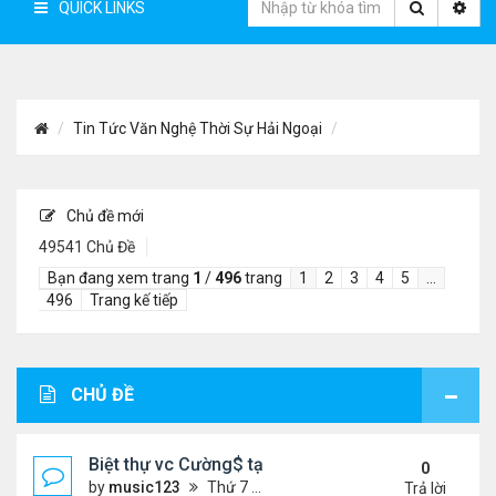
QUICK LINKS
Tin Tức Văn Nghệ Thời Sự Hải Ngoại
Chủ đề mới
49541 Chủ Đề
Bạn đang xem trang
1
/
496
trang
1
2
3
4
5
…
496
Trang kế tiếp
CHỦ ĐỀ
Biệt thự vc Cường$ tại Lạng Sơn
0
by
music123
Thứ 7 Tháng 8 08, 2026 7:02 pm
Trả lời