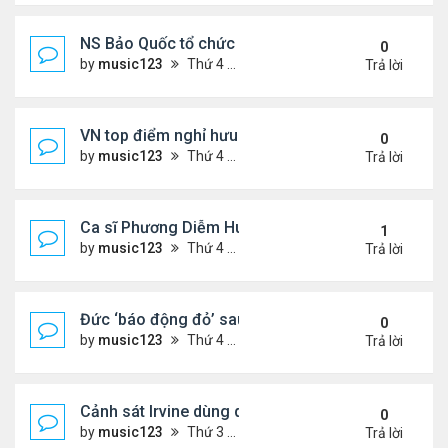
NS Bảo Quốc tổ chức sn cho bà xã
0
by
music123
Thứ 4 Tháng 8 05, 2026 6:51 pm
Trả lời
VN top điểm nghỉ hưu lý tưởng cho người Mỹ
0
by
music123
Thứ 4 Tháng 8 05, 2026 6:46 pm
Trả lời
Ca sĩ Phương Diễm Huyền bị khởi tố
1
by
music123
Thứ 4 Tháng 8 05, 2026 6:38 pm
Trả lời
Đức ‘báo động đỏ’ sau vụ phát hiện UAV mang chấ
0
by
music123
Thứ 4 Tháng 8 05, 2026 6:28 pm
Trả lời
Cảnh sát Irvine dùng drone bắt kẻ trộm trong Wal
0
by
music123
Thứ 3 Tháng 8 04, 2026 6:20 pm
Trả lời