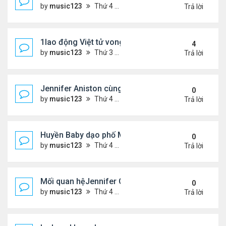
by
music123
Thứ 4 Tháng 7 29, 2026 5:48 pm
Trả lời
1lao động Việt tử vong trong trận động đất ở Nhật
4
by
music123
Thứ 3 Tháng 7 28, 2026 4:16 pm
Trả lời
Jennifer Aniston cùng bạn trai nghỉ dưỡng trên du
0
by
music123
Thứ 4 Tháng 7 29, 2026 5:26 pm
Trả lời
Huyền Baby dạo phố Mỹ
0
by
music123
Thứ 4 Tháng 7 29, 2026 5:21 pm
Trả lời
Mối quan hệJennifer Garner và mẹ chồng cũ
0
by
music123
Thứ 4 Tháng 7 29, 2026 5:13 pm
Trả lời