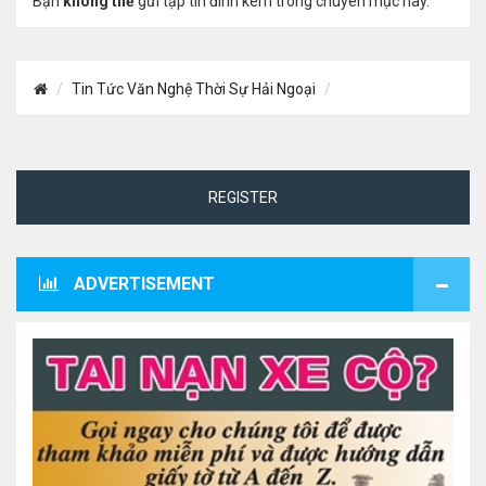
Bạn
không thể
gửi tập tin đính kèm trong chuyên mục này.
Tin Tức Văn Nghệ Thời Sự Hải Ngoại
REGISTER
ADVERTISEMENT