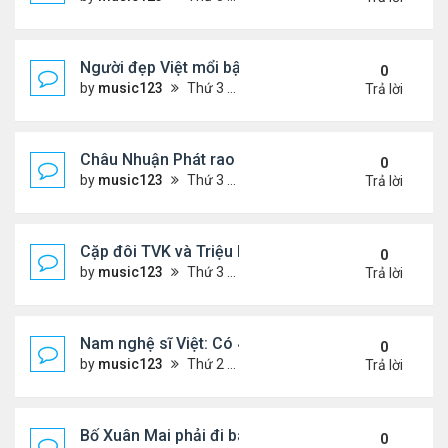
Người đẹp Việt mổi bật giữa dàn sao châu Á
0
by
music123
Thứ 3 Tháng 8 04, 2026 5:45 pm
Trả lời
Châu Nhuận Phát rao bán tài sản
0
by
music123
Thứ 3 Tháng 8 04, 2026 5:36 pm
Trả lời
Cặp đôi TVK và Triệu Mẫn được yêu thích nhất
0
by
music123
Thứ 3 Tháng 8 04, 2026 5:05 pm
Trả lời
Nam nghệ sĩ Việt: Có 4 nhà ở Pháp, sống gần tháp E
0
by
music123
Thứ 2 Tháng 8 03, 2026 7:23 pm
Trả lời
Bố Xuân Mai phải đi bán cơm ở Mỹ
0