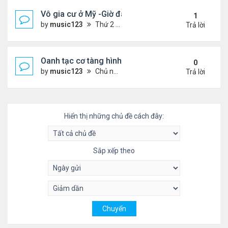
Vô gia cư ở Mỹ -Giờ đây tôi có căn hộ giá 200 đô l
1
by
music123
Thứ 2 Tháng 7 27, 2026 4:56 am
Trả lời
Oanh tạc cơ tàng hình đáng sợ nhất thế giới
0
by
music123
Chủ nhật Tháng 7 26, 2026 5:46 pm
Trả lời
Hiển thị những chủ đề cách đây:
Sắp xếp theo