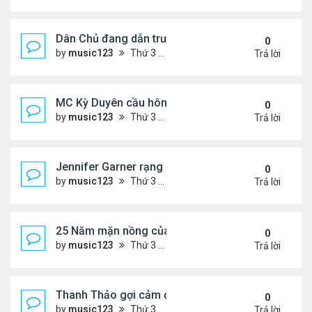
Dân Chủ đang dẫn trước Cộng Hòa trong các cuộc
0
by
music123
Thứ 3 Tháng 8 04, 2026 6:17 pm
Trả lời
MC Kỳ Duyên cầu hôn lại chồng cũ
0
by
music123
Thứ 3 Tháng 8 04, 2026 6:12 pm
Trả lời
Jennifer Garner rạng rỡ bên bạn trai kém 6 tuổi
0
by
music123
Thứ 3 Tháng 8 04, 2026 6:06 pm
Trả lời
25 Năm mặn nồng của 'Điệp viên 007'
0
by
music123
Thứ 3 Tháng 8 04, 2026 5:57 pm
Trả lời
Thanh Thảo gợi cảm ở tuổi 49
0
by
music123
Thứ 3 Tháng 8 04, 2026 5:52 pm
Trả lời