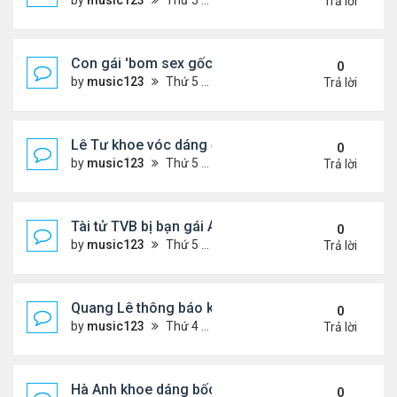
by
music123
Thứ 5 Tháng 7 30, 2026 6:33 pm
Trả lời
Con gái 'bom sex gốc Việt' đón tuổi 18
0
by
music123
Thứ 5 Tháng 7 30, 2026 6:30 pm
Trả lời
Lê Tư khoe vóc dáng ở châu Âu
0
by
music123
Thứ 5 Tháng 7 30, 2026 6:23 pm
Trả lời
Tài tử TVB bị bạn gái Á hậu phản bội giờ ra sao?
0
by
music123
Thứ 5 Tháng 7 30, 2026 6:18 pm
Trả lời
Quang Lê thông báo khẩn cấp
0
by
music123
Thứ 4 Tháng 7 29, 2026 5:52 pm
Trả lời
Hà Anh khoe dáng bốc lửa của ở Maldives
0