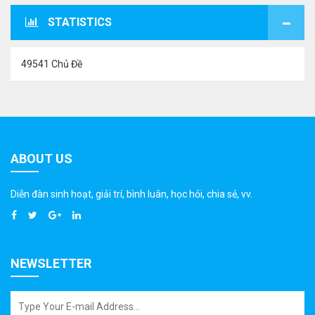
STATISTICS
49541 Chủ Đề
ABOUT US
Diễn đàn sinh hoạt, giải trí, bình luân, học hỏi, chia sẻ, vv.
NEWSLETTER