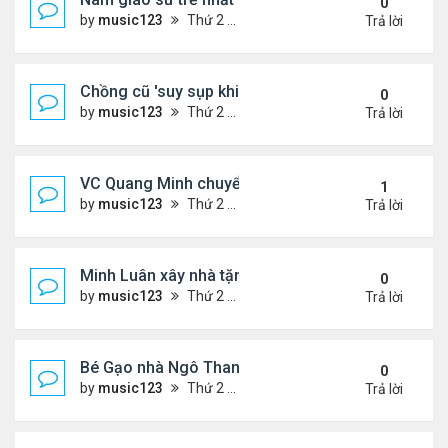
0
by
music123
Thứ 2 Tháng 8 03, 2026 6:50 pm
Trả lời
Chồng cũ 'suy sụp khi biết tin Nicole Kidman có tìn
0
by
music123
Thứ 2 Tháng 8 03, 2026 6:41 pm
Trả lời
VC Quang Minh chuyển về tổ ấm
1
by
music123
Thứ 2 Tháng 8 03, 2026 5:56 pm
Trả lời
Minh Luân xây nhà tặng cha mẹ
0
by
music123
Thứ 2 Tháng 8 03, 2026 5:45 pm
Trả lời
Bé Gạo nhà Ngô Thanh Vân dễ thương trong tiệc th
0
by
music123
Thứ 2 Tháng 8 03, 2026 5:19 pm
Trả lời