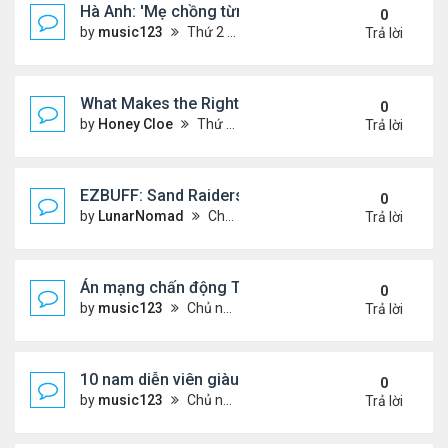
Hà Anh: 'Mẹ chồng từng ngạc nhiên vì tôi luôn trả ti
0
by
music123
Thứ 2 Tháng 8 03, 2026 5:13 pm
Trả lời
What Makes the Right Retail POS Matter?
0
by
Honey Cloe
Thứ 2 Tháng 8 03, 2026 10:35 am
Trả lời
EZBUFF: Sand Raiders of Sophie Farming Guide: B
0
by
LunarNomad
Chủ nhật Tháng 8 02, 2026 11:33 pm
Trả lời
Án mạng chấn động Thái lan: hai chị em người Nga b
0
by
music123
Chủ nhật Tháng 8 02, 2026 6:43 pm
Trả lời
10 nam diễn viên giàu nhất Trung Quốc 2026
0
by
music123
Chủ nhật Tháng 8 02, 2026 6:39 pm
Trả lời