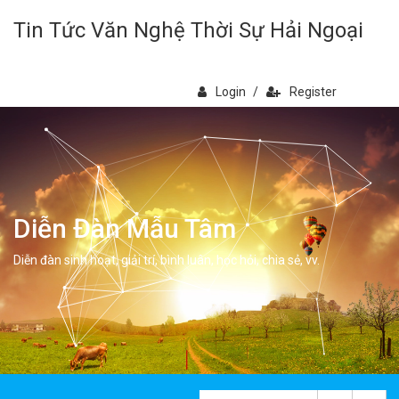
Tin Tức Văn Nghệ Thời Sự Hải Ngoại
Login
/
Register
Diễn Đàn Mẫu Tâm
Diễn đàn sinh hoạt, giải trí, bình luân, học hỏi, chia sẻ, vv.