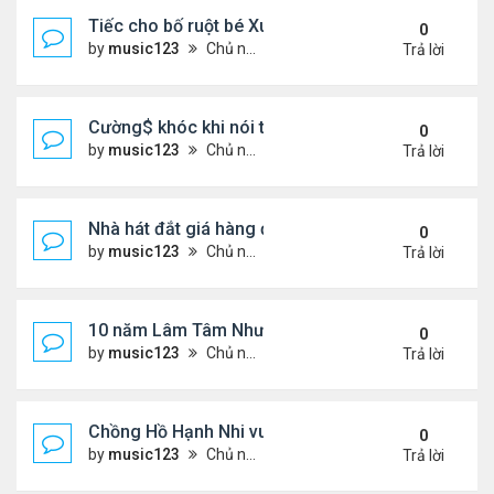
Tiếc cho bố ruột bé Xuân Mai ở Mỹ
0
by
music123
Chủ nhật Tháng 8 02, 2026 6:33 pm
Trả lời
Cường$ khóc khi nói thật về hôn nhân
0
by
music123
Chủ nhật Tháng 8 02, 2026 6:28 pm
Trả lời
Nhà hát đắt giá hàng đầu tg ở VN
0
by
music123
Chủ nhật Tháng 8 02, 2026 6:20 pm
Trả lời
10 năm Lâm Tâm Như - Hoắc Kiến Hoa
0
by
music123
Chủ nhật Tháng 8 02, 2026 6:11 pm
Trả lời
Chồng Hồ Hạnh Nhi vui vẻ ôm người cũ của vợ
0
by
music123
Chủ nhật Tháng 8 02, 2026 6:05 pm
Trả lời