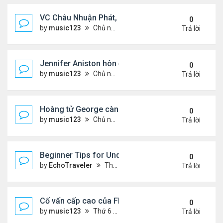
VC Châu Nhuận Phát, Lưu Gia Linh viếng vợ cũ ..
0
by
music123
Chủ nhật Tháng 8 02, 2026 6:00 pm
Trả lời
Jennifer Aniston hôn đắm đuối bạn trai trên du th
0
by
music123
Chủ nhật Tháng 8 02, 2026 5:54 pm
Trả lời
Hoàng tử George càng lớn càng điển trai
0
by
music123
Chủ nhật Tháng 8 02, 2026 5:47 pm
Trả lời
Beginner Tips for Understanding Diablo 4 Items 
0
by
EchoTraveler
Thứ 7 Tháng 8 01, 2026 12:25 am
Trả lời
Cố vấn cấp cao của FIFA từ chức để phán đối 'bán
0
by
music123
Thứ 6 Tháng 7 31, 2026 7:15 pm
Trả lời