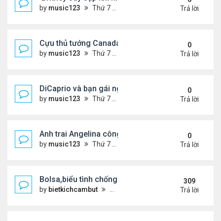
by
music123
Thứ 7 Tháng 8 08, 2026 5:58 pm
Trả lời
Cựu thủ tướng Canada & gf tình tứ trên biển Hy Lạ
0
by
music123
Thứ 7 Tháng 8 08, 2026 5:54 pm
Trả lời
DiCaprio và bạn gái nghỉ dưỡng ở Địa Trung Hải
0
by
music123
Thứ 7 Tháng 8 08, 2026 5:48 pm
Trả lời
Anh trai Angelina công khai đồng tính ở tuổi 53
0
by
music123
Thứ 7 Tháng 8 08, 2026 5:05 pm
Trả lời
Bolsa,biểu tình chống ca nô.
309
by
bietkichcambut
Thứ 6 Tháng 1 08, 2021 4:26 pm
Trả lời