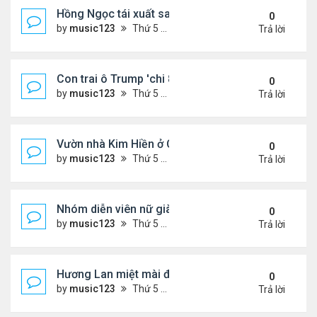
Hồng Ngọc tái xuất sau nhiều năm ở ẩn
0
by
music123
Thứ 5 Tháng 8 06, 2026 4:48 pm
Trả lời
Con trai ô Trump 'chi 8.5 triệu để xóa ràng buộc vớ
0
by
music123
Thứ 5 Tháng 8 06, 2026 4:44 pm
Trả lời
Vườn nhà Kim Hiền ở California
0
by
music123
Thứ 5 Tháng 8 06, 2026 4:39 pm
Trả lời
Nhóm diễn viên nữ giàu nhất thế giới
0
by
music123
Thứ 5 Tháng 8 06, 2026 4:32 pm
Trả lời
Hương Lan miệt mài đi hát ở tuổi 70
0
by
music123
Thứ 5 Tháng 8 06, 2026 4:22 pm
Trả lời