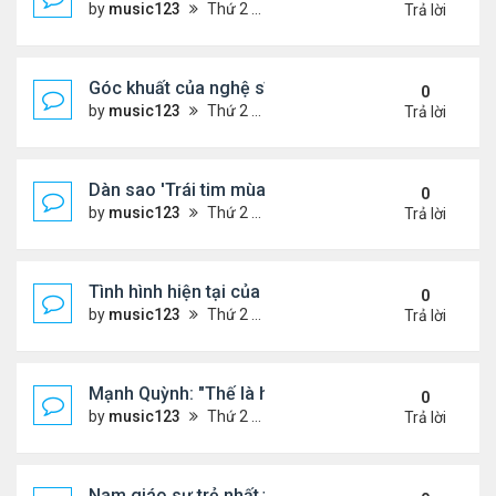
by
music123
Thứ 2 Tháng 8 03, 2026 7:18 pm
Trả lời
Góc khuất của nghệ sĩ Hoài Tâm
0
by
music123
Thứ 2 Tháng 8 03, 2026 7:13 pm
Trả lời
Dàn sao 'Trái tim mùa thu' sau 26 năm
0
by
music123
Thứ 2 Tháng 8 03, 2026 7:09 pm
Trả lời
Tình hình hiện tại của Quang Lê
0
by
music123
Thứ 2 Tháng 8 03, 2026 7:00 pm
Trả lời
Mạnh Quỳnh: "Thế là hết"
0
by
music123
Thứ 2 Tháng 8 03, 2026 6:56 pm
Trả lời
Nam giáo sư trẻ nhất thế giới ở tuổi 18