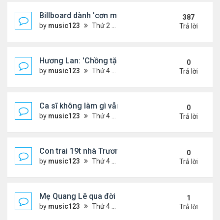
Billboard dành 'cơn mưa' lời khen BTS
387
by
music123
Thứ 2 Tháng 10 19, 2020 11:31 am
Trả lời
Hương Lan: 'Chồng tặng tôi khu vườn tình yêu'
0
by
music123
Thứ 4 Tháng 8 05, 2026 7:15 pm
Trả lời
Ca sĩ không làm gì vẫn kiếm được 400 triệu đồng/
0
by
music123
Thứ 4 Tháng 8 05, 2026 7:11 pm
Trả lời
Con trai 19t nhà Trương Bá Chi - Tạ Đình Phong
0
by
music123
Thứ 4 Tháng 8 05, 2026 7:03 pm
Trả lời
Mẹ Quang Lê qua đời sau 2 năm đột quỵ.
1
by
music123
Thứ 4 Tháng 8 05, 2026 6:53 pm
Trả lời