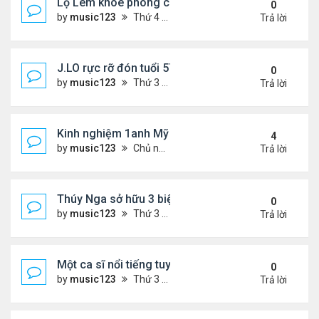
Lọ Lem khoe phong cách ở New York
0
by
music123
Thứ 4 Tháng 7 29, 2026 5:08 pm
Trả lời
J.LO rực rỡ đón tuổi 57 trên đất Âu
0
by
music123
Thứ 3 Tháng 7 28, 2026 5:56 pm
Trả lời
Kinh nghiệm 1anh Mỹ đến VN: "Đây là một đất nước
4
by
music123
Chủ nhật Tháng 7 26, 2026 6:13 am
Trả lời
Thúy Nga sở hữu 3 biệt thự triệu USD ở Mỹ
0
by
music123
Thứ 3 Tháng 7 28, 2026 5:01 pm
Trả lời
Một ca sĩ nổi tiếng tuyên bố không thu tiền tác qu
0
by
music123
Thứ 3 Tháng 7 28, 2026 4:57 pm
Trả lời