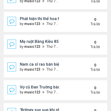
by
music123
Thứ 7 Tháng 8 08, 2026 6:18 pm
Trả lời
Phát hiện thi thể hoa hậu trong túi xách giữa rừng
0
by
music123
Thứ 7 Tháng 8 08, 2026 6:16 pm
Trả lời
Mẹ ruột Bằng Kiều 85 tuổi: "Miếng ăn vào mồm là 
0
by
music123
Thứ 7 Tháng 8 08, 2026 6:10 pm
Trả lời
Nam ca sĩ rao bán biệt thự ở Saigon
0
by
music123
Thứ 7 Tháng 8 08, 2026 6:07 pm
Trả lời
Vợ cũ Đan Trường báo tin vui
0
by
music123
Thứ 7 Tháng 8 08, 2026 6:00 pm
Trả lời
'Britney suy sụp khi nhận tin nhắn chia tay của Jus
0