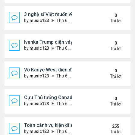
3 nghệ sĩ Việt muốn về VN nhưng số phận an bài ở
0
by
music123
Thứ 6 Tháng 7 31, 2026 6:41 pm
Trả lời
Ivanka Trump diện váy hở eo táo bạo, khoe vòng h
0
by
music123
Thứ 6 Tháng 7 31, 2026 6:29 pm
Trả lời
Vợ Kanye West diện đồ xẻ bạo, dự tiệc ở đảo Ibiza
0
by
music123
Thứ 6 Tháng 7 31, 2026 6:26 pm
Trả lời
Cựu Thủ tướng Canada đắm đuối khóa môi Katy Per
0
by
music123
Thứ 6 Tháng 7 31, 2026 6:20 pm
Trả lời
Toàn cảnh vụ kiện di sản CNS VŨ LINH
255
by
music123
Thứ 6 Tháng 1 10, 2025 4:11 pm
Trả lời