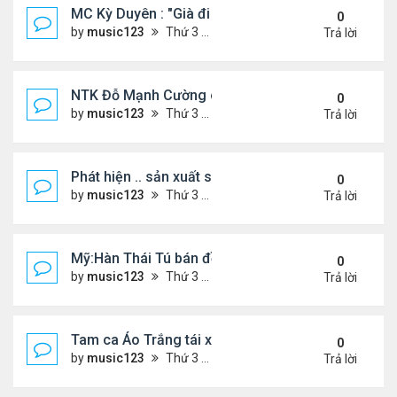
MC Kỳ Duyên : "Già đi cũng là một đặc ân"
0
by
music123
Thứ 3 Tháng 7 28, 2026 4:54 pm
Trả lời
NTK Đỗ Mạnh Cường chi 100 triệu đồng thuê...
0
by
music123
Thứ 3 Tháng 7 28, 2026 4:47 pm
Trả lời
Phát hiện .. sản xuất sữa 'pha bột giặt'
0
by
music123
Thứ 3 Tháng 7 28, 2026 4:43 pm
Trả lời
Mỹ:Hàn Thái Tú bán đồ ăn online mưu sinh
0
by
music123
Thứ 3 Tháng 7 28, 2026 4:36 pm
Trả lời
Tam ca Áo Trắng tái xuất trên sân khấu
0
by
music123
Thứ 3 Tháng 7 28, 2026 4:32 pm
Trả lời