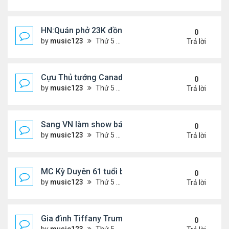
HN:Quán phở 23K đồng một bát, 7 năm không tăng
0
by
music123
Thứ 5 Tháng 7 30, 2026 7:11 pm
Trả lời
Cựu Thủ tướng Canada thoa kem chống nắng cho 
0
by
music123
Thứ 5 Tháng 7 30, 2026 7:04 pm
Trả lời
Sang VN làm show bán vé giá "trên trời"
0
by
music123
Thứ 5 Tháng 7 30, 2026 6:51 pm
Trả lời
MC Kỳ Duyên 61 tuổi bị soi nhan sắc khi livestrea
0
by
music123
Thứ 5 Tháng 7 30, 2026 6:37 pm
Trả lời
Gia đình Tiffany Trump đi nghỉ ở Spain
0