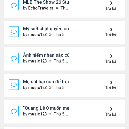
MLB The Show 26 Stubs Tips for Efficient Market
0
by
EchoTraveler
Thứ 6 Tháng 8 07, 2026 12:31 am
Trả lời
Mỹ siết chặt quyền công dân theo nơi sinh, mở rộn
0
by
music123
Thứ 5 Tháng 8 06, 2026 5:09 pm
Trả lời
Ảnh hiếm nhan sắc của Thẩm Thuý Hằng
0
by
music123
Thứ 5 Tháng 8 06, 2026 4:56 pm
Trả lời
Mẹ sát hại con để trục lợi bảo hiểm
0
by
music123
Thứ 5 Tháng 8 06, 2026 4:53 pm
Trả lời
"Quang Lê 0 muốn mẹ thua kém người khác"
0
by
music123
Thứ 5 Tháng 8 06, 2026 4:50 pm
Trả lời