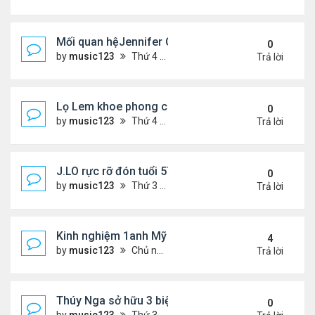
Mối quan hệJennifer Garner và mẹ chồng cũ
0
by
music123
Thứ 4 Tháng 7 29, 2026 5:13 pm
Trả lời
Lọ Lem khoe phong cách ở New York
0
by
music123
Thứ 4 Tháng 7 29, 2026 5:08 pm
Trả lời
J.LO rực rỡ đón tuổi 57 trên đất Âu
0
by
music123
Thứ 3 Tháng 7 28, 2026 5:56 pm
Trả lời
Kinh nghiệm 1anh Mỹ đến VN: "Đây là một đất nước
4
by
music123
Chủ nhật Tháng 7 26, 2026 6:13 am
Trả lời
Thúy Nga sở hữu 3 biệt thự triệu USD ở Mỹ
0