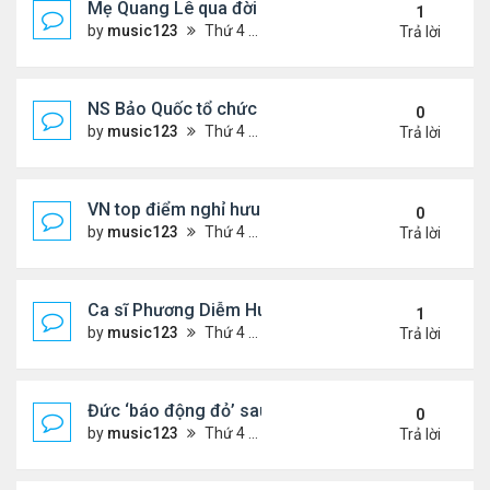
Mẹ Quang Lê qua đời sau 2 năm đột quỵ.
1
by
music123
Thứ 4 Tháng 8 05, 2026 6:53 pm
Trả lời
NS Bảo Quốc tổ chức sn cho bà xã
0
by
music123
Thứ 4 Tháng 8 05, 2026 6:51 pm
Trả lời
VN top điểm nghỉ hưu lý tưởng cho người Mỹ
0
by
music123
Thứ 4 Tháng 8 05, 2026 6:46 pm
Trả lời
Ca sĩ Phương Diễm Huyền bị khởi tố
1
by
music123
Thứ 4 Tháng 8 05, 2026 6:38 pm
Trả lời
Đức ‘báo động đỏ’ sau vụ phát hiện UAV mang chấ
0
by
music123
Thứ 4 Tháng 8 05, 2026 6:28 pm
Trả lời