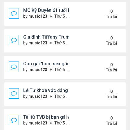
MC Kỳ Duyên 61 tuổi bị soi nhan sắc khi livestrea
0
by
music123
Thứ 5 Tháng 7 30, 2026 6:37 pm
Trả lời
Gia đình Tiffany Trump đi nghỉ ở Spain
0
by
music123
Thứ 5 Tháng 7 30, 2026 6:33 pm
Trả lời
Con gái 'bom sex gốc Việt' đón tuổi 18
0
by
music123
Thứ 5 Tháng 7 30, 2026 6:30 pm
Trả lời
Lê Tư khoe vóc dáng ở châu Âu
0
by
music123
Thứ 5 Tháng 7 30, 2026 6:23 pm
Trả lời
Tài tử TVB bị bạn gái Á hậu phản bội giờ ra sao?
0
by
music123
Thứ 5 Tháng 7 30, 2026 6:18 pm
Trả lời