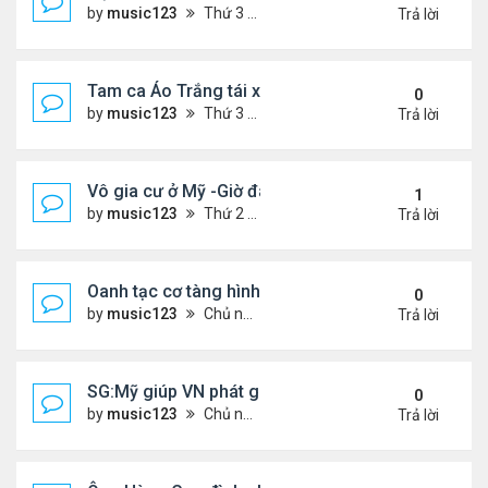
by
music123
Thứ 3 Tháng 7 28, 2026 4:36 pm
Trả lời
Tam ca Áo Trắng tái xuất trên sân khấu
0
by
music123
Thứ 3 Tháng 7 28, 2026 4:32 pm
Trả lời
Vô gia cư ở Mỹ -Giờ đây tôi có căn hộ giá 200 đô l
1
by
music123
Thứ 2 Tháng 7 27, 2026 4:56 am
Trả lời
Oanh tạc cơ tàng hình đáng sợ nhất thế giới
0
by
music123
Chủ nhật Tháng 7 26, 2026 5:46 pm
Trả lời
SG:Mỹ giúp VN phát giác xưởng sản xuất giày Nike
0
by
music123
Chủ nhật Tháng 7 26, 2026 5:22 pm
Trả lời