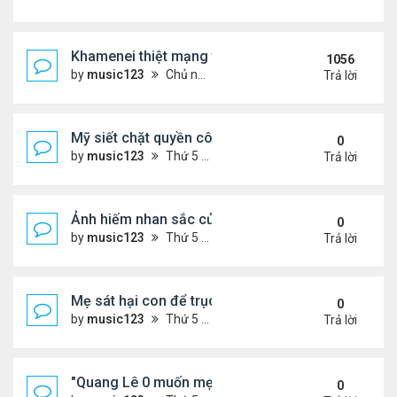
Khamenei thiệt mạng trong cuộc tấn công phối hợp
1056
by
music123
Chủ nhật Tháng 3 01, 2026 5:22 am
Trả lời
Mỹ siết chặt quyền công dân theo nơi sinh, mở rộn
0
by
music123
Thứ 5 Tháng 8 06, 2026 5:09 pm
Trả lời
Ảnh hiếm nhan sắc của Thẩm Thuý Hằng
0
by
music123
Thứ 5 Tháng 8 06, 2026 4:56 pm
Trả lời
Mẹ sát hại con để trục lợi bảo hiểm
0
by
music123
Thứ 5 Tháng 8 06, 2026 4:53 pm
Trả lời
"Quang Lê 0 muốn mẹ thua kém người khác"
0