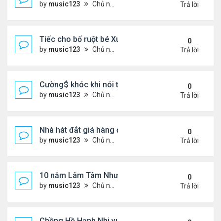
by
music123
Chủ nhật Tháng 8 02, 2026 6:39 pm
Trả lời
Tiếc cho bố ruột bé Xuân Mai ở Mỹ
0
by
music123
Chủ nhật Tháng 8 02, 2026 6:33 pm
Trả lời
Cường$ khóc khi nói thật về hôn nhân
0
by
music123
Chủ nhật Tháng 8 02, 2026 6:28 pm
Trả lời
Nhà hát đắt giá hàng đầu tg ở VN
0
by
music123
Chủ nhật Tháng 8 02, 2026 6:20 pm
Trả lời
10 năm Lâm Tâm Như - Hoắc Kiến Hoa
0
by
music123
Chủ nhật Tháng 8 02, 2026 6:11 pm
Trả lời
Chồng Hồ Hạnh Nhi vui vẻ ôm người cũ của vợ