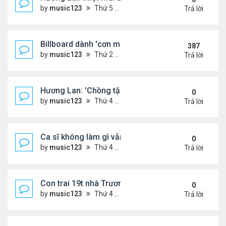
by
music123
Thứ 5 Tháng 8 06, 2026 4:22 pm
Trả lời
Billboard dành 'cơn mưa' lời khen BTS
387
by
music123
Thứ 2 Tháng 10 19, 2020 11:31 am
Trả lời
Hương Lan: 'Chồng tặng tôi khu vườn tình yêu'
0
by
music123
Thứ 4 Tháng 8 05, 2026 7:15 pm
Trả lời
Ca sĩ không làm gì vẫn kiếm được 400 triệu đồng/
0
by
music123
Thứ 4 Tháng 8 05, 2026 7:11 pm
Trả lời
Con trai 19t nhà Trương Bá Chi - Tạ Đình Phong
0
by
music123
Thứ 4 Tháng 8 05, 2026 7:03 pm
Trả lời