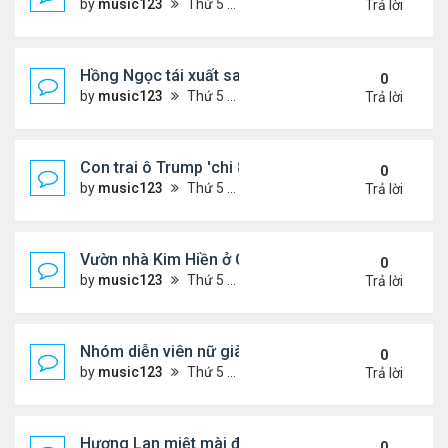
by
music123
Thứ 5 Tháng 8 06, 2026 4:50 pm
Trả lời
Hồng Ngọc tái xuất sau nhiều năm ở ẩn
0
by
music123
Thứ 5 Tháng 8 06, 2026 4:48 pm
Trả lời
Con trai ô Trump 'chi 8.5 triệu để xóa ràng buộc vớ
0
by
music123
Thứ 5 Tháng 8 06, 2026 4:44 pm
Trả lời
Vườn nhà Kim Hiền ở California
0
by
music123
Thứ 5 Tháng 8 06, 2026 4:39 pm
Trả lời
Nhóm diễn viên nữ giàu nhất thế giới
0
by
music123
Thứ 5 Tháng 8 06, 2026 4:32 pm
Trả lời
Hương Lan miệt mài đi hát ở tuổi 70
0