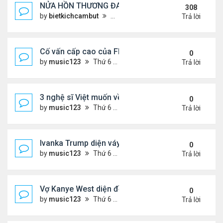
NỬA HỒN THƯƠNG ĐAU..
308
by
bietkichcambut
Thứ 6 Tháng 1 08, 2021 4:26 pm
Trả lời
Cố vấn cấp cao của FIFA từ chức để phán đối 'bán
0
by
music123
Thứ 6 Tháng 7 31, 2026 7:15 pm
Trả lời
3 nghệ sĩ Việt muốn về VN nhưng số phận an bài ở
0
by
music123
Thứ 6 Tháng 7 31, 2026 6:41 pm
Trả lời
Ivanka Trump diện váy hở eo táo bạo, khoe vòng h
0
by
music123
Thứ 6 Tháng 7 31, 2026 6:29 pm
Trả lời
Vợ Kanye West diện đồ xẻ bạo, dự tiệc ở đảo Ibiza
0
by
music123
Thứ 6 Tháng 7 31, 2026 6:26 pm
Trả lời