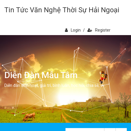
Tin Tức Văn Nghệ Thời Sự Hải Ngoại
Login
/
Register
Diễn Đàn Mẫu Tâm
Diễn đàn sinh hoạt, giải trí, bình luân, học hỏi, chia sẻ, vv.