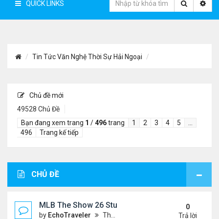
QUICK LINKS
Tin Tức Văn Nghệ Thời Sự Hải Ngoại
Chủ đề mới
49528 Chủ Đề
Bạn đang xem trang
1
/
496
trang
1
2
3
4
5
…
496
Trang kế tiếp
CHỦ ĐỀ
MLB The Show 26 Stubs Tips for Efficient Market
0
by
EchoTraveler
Thứ 6 Tháng 8 07, 2026 12:31 am
Trả lời