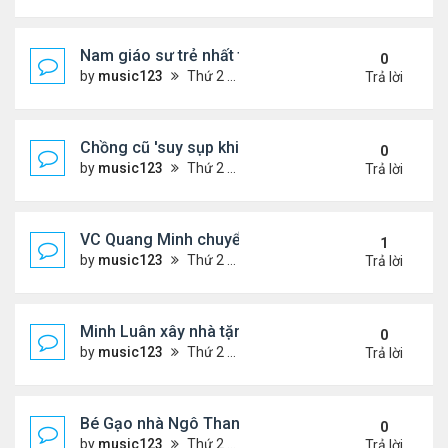
Nam giáo sư trẻ nhất thế giới ở tuổi 18
0
by
music123
Thứ 2 Tháng 8 03, 2026 6:50 pm
Trả lời
Chồng cũ 'suy sụp khi biết tin Nicole Kidman có tìn
0
by
music123
Thứ 2 Tháng 8 03, 2026 6:41 pm
Trả lời
VC Quang Minh chuyển về tổ ấm
1
by
music123
Thứ 2 Tháng 8 03, 2026 5:56 pm
Trả lời
Minh Luân xây nhà tặng cha mẹ
0
by
music123
Thứ 2 Tháng 8 03, 2026 5:45 pm
Trả lời
Bé Gạo nhà Ngô Thanh Vân dễ thương trong tiệc th
0
by
music123
Thứ 2 Tháng 8 03, 2026 5:19 pm
Trả lời