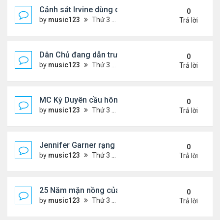
Cảnh sát Irvine dùng drone bắt kẻ trộm trong Wal
0
by
music123
Thứ 3 Tháng 8 04, 2026 6:20 pm
Trả lời
Dân Chủ đang dẫn trước Cộng Hòa trong các cuộc
0
by
music123
Thứ 3 Tháng 8 04, 2026 6:17 pm
Trả lời
MC Kỳ Duyên cầu hôn lại chồng cũ
0
by
music123
Thứ 3 Tháng 8 04, 2026 6:12 pm
Trả lời
Jennifer Garner rạng rỡ bên bạn trai kém 6 tuổi
0
by
music123
Thứ 3 Tháng 8 04, 2026 6:06 pm
Trả lời
25 Năm mặn nồng của 'Điệp viên 007'
0
by
music123
Thứ 3 Tháng 8 04, 2026 5:57 pm
Trả lời