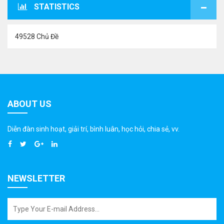
STATISTICS
49528 Chủ Đề
ABOUT US
Diễn đàn sinh hoạt, giải trí, bình luân, học hỏi, chia sẻ, vv.
NEWSLETTER