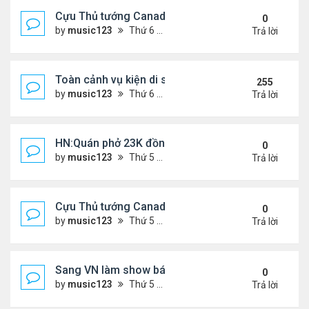
Cựu Thủ tướng Canada đắm đuối khóa môi Katy Per
0
by
music123
Thứ 6 Tháng 7 31, 2026 6:20 pm
Trả lời
Toàn cảnh vụ kiện di sản CNS VŨ LINH
255
by
music123
Thứ 6 Tháng 1 10, 2025 4:11 pm
Trả lời
HN:Quán phở 23K đồng một bát, 7 năm không tăng
0
by
music123
Thứ 5 Tháng 7 30, 2026 7:11 pm
Trả lời
Cựu Thủ tướng Canada thoa kem chống nắng cho 
0
by
music123
Thứ 5 Tháng 7 30, 2026 7:04 pm
Trả lời
Sang VN làm show bán vé giá "trên trời"
0
by
music123
Thứ 5 Tháng 7 30, 2026 6:51 pm
Trả lời