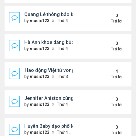
Quang Lê thông báo khẩn cấp
0
by
music123
Thứ 4 Tháng 7 29, 2026 5:52 pm
Trả lời
Hà Anh khoe dáng bốc lửa của ở Maldives
0
by
music123
Thứ 4 Tháng 7 29, 2026 5:48 pm
Trả lời
1lao động Việt tử vong trong trận động đất ở Nhật
4
by
music123
Thứ 3 Tháng 7 28, 2026 4:16 pm
Trả lời
Jennifer Aniston cùng bạn trai nghỉ dưỡng trên du
0
by
music123
Thứ 4 Tháng 7 29, 2026 5:26 pm
Trả lời
Huyền Baby dạo phố Mỹ
0
by
music123
Thứ 4 Tháng 7 29, 2026 5:21 pm
Trả lời