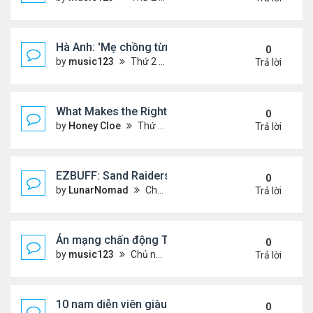
Hà Anh: 'Mẹ chồng từng ngạc nhiên vì tôi luôn trả ti
0
by
music123
Thứ 2 Tháng 8 03, 2026 5:13 pm
Trả lời
What Makes the Right Retail POS Matter?
0
by
Honey Cloe
Thứ 2 Tháng 8 03, 2026 10:35 am
Trả lời
EZBUFF: Sand Raiders of Sophie Farming Guide: B
0
by
LunarNomad
Chủ nhật Tháng 8 02, 2026 11:33 pm
Trả lời
Án mạng chấn động Thái lan: hai chị em người Nga b
0
by
music123
Chủ nhật Tháng 8 02, 2026 6:43 pm
Trả lời
10 nam diễn viên giàu nhất Trung Quốc 2026
0