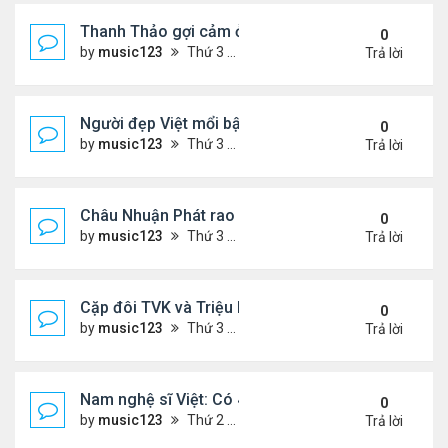
Thanh Thảo gợi cảm ở tuổi 49
0
by
music123
Thứ 3 Tháng 8 04, 2026 5:52 pm
Trả lời
Người đẹp Việt mổi bật giữa dàn sao châu Á
0
by
music123
Thứ 3 Tháng 8 04, 2026 5:45 pm
Trả lời
Châu Nhuận Phát rao bán tài sản
0
by
music123
Thứ 3 Tháng 8 04, 2026 5:36 pm
Trả lời
Cặp đôi TVK và Triệu Mẫn được yêu thích nhất
0
by
music123
Thứ 3 Tháng 8 04, 2026 5:05 pm
Trả lời
Nam nghệ sĩ Việt: Có 4 nhà ở Pháp, sống gần tháp E
0
by
music123
Thứ 2 Tháng 8 03, 2026 7:23 pm
Trả lời