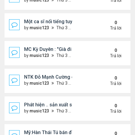
by
music123
Thứ 3 Tháng 7 28, 2026 5:01 pm
Trả lời
Một ca sĩ nổi tiếng tuyên bố không thu tiền tác qu
0
by
music123
Thứ 3 Tháng 7 28, 2026 4:57 pm
Trả lời
MC Kỳ Duyên : "Già đi cũng là một đặc ân"
0
by
music123
Thứ 3 Tháng 7 28, 2026 4:54 pm
Trả lời
NTK Đỗ Mạnh Cường chi 100 triệu đồng thuê...
0
by
music123
Thứ 3 Tháng 7 28, 2026 4:47 pm
Trả lời
Phát hiện .. sản xuất sữa 'pha bột giặt'
0
by
music123
Thứ 3 Tháng 7 28, 2026 4:43 pm
Trả lời
Mỹ:Hàn Thái Tú bán đồ ăn online mưu sinh
0