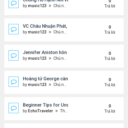
0
by
music123
Chủ nhật Tháng 8 02, 2026 6:05 pm
Trả lời
VC Châu Nhuận Phát, Lưu Gia Linh viếng vợ cũ ..
0
by
music123
Chủ nhật Tháng 8 02, 2026 6:00 pm
Trả lời
Jennifer Aniston hôn đắm đuối bạn trai trên du th
0
by
music123
Chủ nhật Tháng 8 02, 2026 5:54 pm
Trả lời
Hoàng tử George càng lớn càng điển trai
0
by
music123
Chủ nhật Tháng 8 02, 2026 5:47 pm
Trả lời
Beginner Tips for Understanding Diablo 4 Items 
0
by
EchoTraveler
Thứ 7 Tháng 8 01, 2026 12:25 am
Trả lời