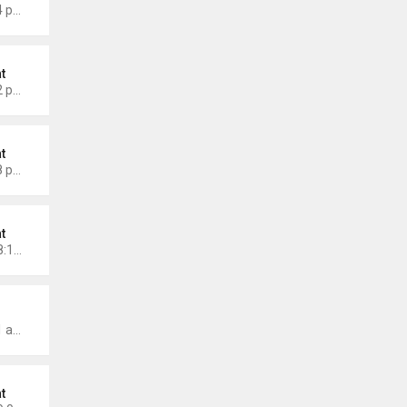
Thứ 3 Tháng 8 26, 2025 3:24 pm
t
Thứ 2 Tháng 7 21, 2025 5:02 pm
t
Thứ 7 Tháng 7 19, 2025 4:28 pm
t
Chủ nhật Tháng 6 15, 2025 8:15 pm
wmonarch
Thứ 2 Tháng 5 19, 2025 7:01 am
t