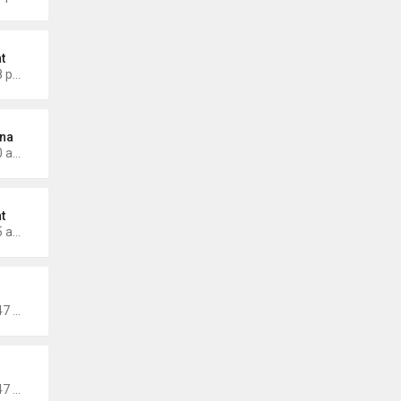
t
Thứ 4 Tháng 1 22, 2025 3:58 pm
na
Thứ 6 Tháng 1 03, 2025 1:20 am
t
Thứ 4 Tháng 1 01, 2025 3:05 am
inang
Thứ 3 Tháng 11 26, 2024 7:47 pm
inang
Thứ 3 Tháng 11 26, 2024 7:47 pm