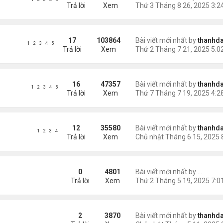
Trả lời
Xem
17
103864
Bài viết mới nhất by
thanhda
1
2
3
4
5
Trả lời
Xem
16
47357
Bài viết mới nhất by
thanhda
1
2
3
4
5
Trả lời
Xem
12
35580
Bài viết mới nhất by
thanhda
1
2
3
4
Trả lời
Xem
ually Backed Token
0
4801
Bài viết mới nhất by
shado
Trả lời
Xem
2
3870
Bài viết mới nhất by
thanhda