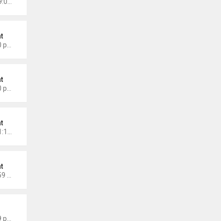
Chủ nhật Tháng 5 11, 2025 9:01 am
t
Thứ 7 Tháng 3 08, 2025 2:40 pm
t
Thứ 5 Tháng 2 27, 2025 4:00 pm
t
Chủ nhật Tháng 2 23, 2025 1:10 pm
t
Thứ 2 Tháng 2 17, 2025 11:59 am
 Thành Sáng
Thứ 6 Tháng 1 24, 2025 9:09 pm