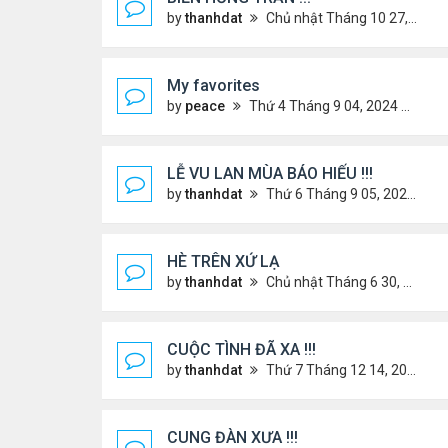
by
thanhdat
Chủ nhật Tháng 10 27, 2024 2:17 pm
My favorites
by
peace
Thứ 4 Tháng 9 04, 2024 12:11 pm
LỄ VU LAN MÙA BÁO HIẾU !!!
by
thanhdat
Thứ 6 Tháng 9 05, 2025 1:52 pm
HÈ TRÊN XỨ LẠ
by
thanhdat
Chủ nhật Tháng 6 30, 2024 12:19 pm
CUỘC TÌNH ĐÃ XA !!!
by
thanhdat
Thứ 7 Tháng 12 14, 2024 2:15 am
CUNG ĐÀN XƯA !!!