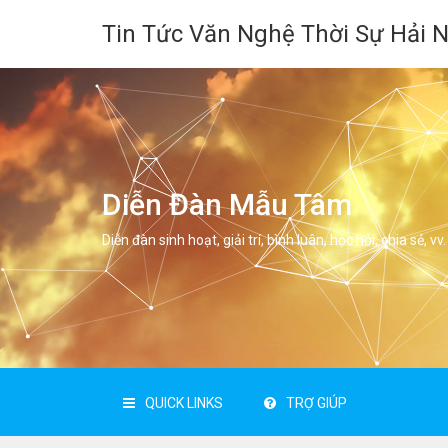
Tin Tức Văn Nghệ Thời Sự Hải 
Diễn Đàn Mẫu Tâm
Diễn đàn sinh hoạt, giải trí, bình luân, học hỏi, chia sẻ, vv.
QUICK LINKS
TRỢ GIÚP