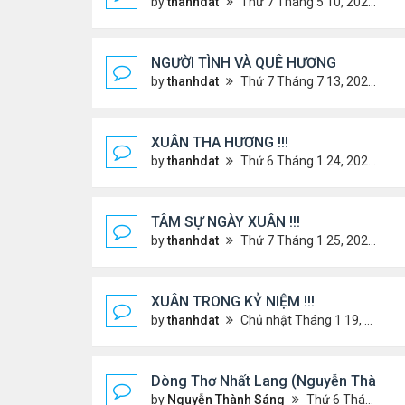
by
thanhdat
Thứ 7 Tháng 5 10, 2025 4:21 pm
NGƯỜI TÌNH VÀ QUÊ HƯƠNG
by
thanhdat
Thứ 7 Tháng 7 13, 2024 12:55 pm
XUÂN THA HƯƠNG !!!
by
thanhdat
Thứ 6 Tháng 1 24, 2025 2:26 am
TÂM SỰ NGÀY XUÂN !!!
by
thanhdat
Thứ 7 Tháng 1 25, 2025 10:28 am
XUÂN TRONG KỶ NIỆM !!!
by
thanhdat
Chủ nhật Tháng 1 19, 2025 9:05 am
Dòng Thơ Nhất Lang (Nguyễn Thành S
by
Nguyễn Thành Sáng
Thứ 6 Tháng 1 24, 2025 9:09 pm