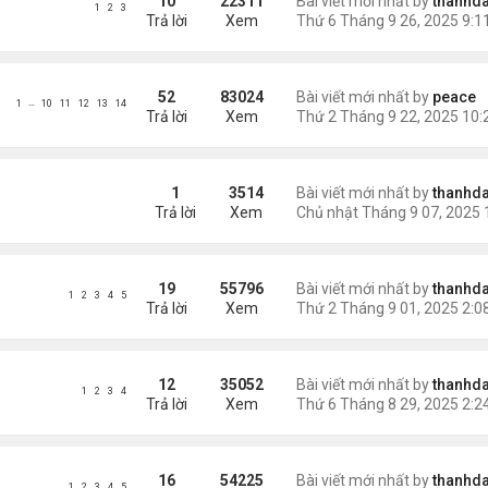
10
22311
Bài viết mới nhất by
thanhda
1
2
3
Trả lời
Xem
52
83024
Bài viết mới nhất by
peace
…
1
10
11
12
13
14
Trả lời
Xem
1
3514
Bài viết mới nhất by
thanhda
Trả lời
Xem
19
55796
Bài viết mới nhất by
thanhda
1
2
3
4
5
Trả lời
Xem
12
35052
Bài viết mới nhất by
thanhda
1
2
3
4
Trả lời
Xem
16
54225
Bài viết mới nhất by
thanhda
1
2
3
4
5