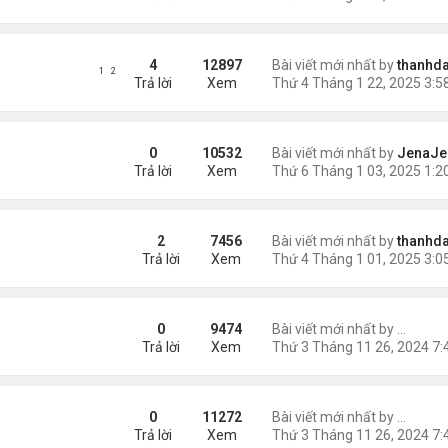
4
12897
Bài viết mới nhất by
thanhda
1
2
Trả lời
Xem
0
10532
Bài viết mới nhất by
JenaJe
Trả lời
Xem
W YEAR 2025
2
7456
Bài viết mới nhất by
thanhda
Trả lời
Xem
25 is Revolutionizing the Game
0
9474
Bài viết mới nhất by
Seraph
Trả lời
Xem
 the Giant Volcano Cauldron’s Role
0
11272
Bài viết mới nhất by
Seraph
Trả lời
Xem