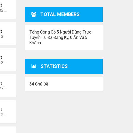
t
Thứ 6 Tháng 4 10, 2026 11:35 am
TOTAL MEMBERS
t
Tổng Cộng Có
5
Người Dùng Trực
Thứ 6 Tháng 1 09, 2026 11:43 pm
Tuyến :: 0 Đã Đăng Ký, 0 Ẩn Và
5
Khách
t
Thứ 5 Tháng 1 01, 2026 12:42 pm
STATISTICS
t
64 Chủ Đề
Thứ 2 Tháng 12 29, 2025 1:27 pm
t
Chủ nhật Tháng 12 14, 2025 3:29 pm