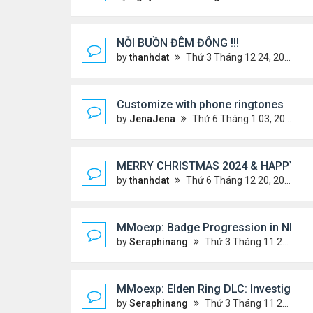
NỖI BUỒN ĐÊM ĐÔNG !!!
by
thanhdat
Thứ 3 Tháng 12 24, 2024 9:44 am
Customize with phone ringtones
by
JenaJena
Thứ 6 Tháng 1 03, 2025 1:20 am
MERRY CHRISTMAS 2024 & HAPPY NE
by
thanhdat
Thứ 6 Tháng 12 20, 2024 2:25 pm
MMoexp: Badge Progression in NBA 2K
by
Seraphinang
Thứ 3 Tháng 11 26, 2024 7:47 pm
MMoexp: Elden Ring DLC: Investigating
by
Seraphinang
Thứ 3 Tháng 11 26, 2024 7:47 pm