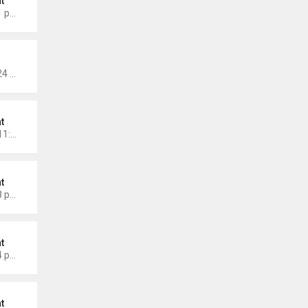
t
Thứ 6 Tháng 9 26, 2025 9:11 pm
Thứ 2 Tháng 9 22, 2025 10:24 am
t
Chủ nhật Tháng 9 07, 2025 11:59 am
t
Thứ 2 Tháng 9 01, 2025 2:08 pm
t
Thứ 6 Tháng 8 29, 2025 2:24 pm
t