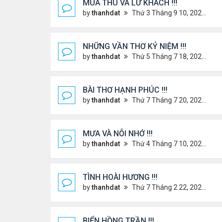
MÙA THU VÀ LỮ KHÁCH !!!
by
thanhdat
Thứ 3 Tháng 9 10, 2024 1:52 pm
NHỮNG VẦN THƠ KỶ NIỆM !!!
by
thanhdat
Thứ 5 Tháng 7 18, 2024 9:14 am
BÀI THƠ HẠNH PHÚC !!!
by
thanhdat
Thứ 7 Tháng 7 20, 2024 2:25 pm
MƯA VÀ NỖI NHỚ !!!
by
thanhdat
Thứ 4 Tháng 7 10, 2024 8:41 am
TÌNH HOÀI HƯƠNG !!!
by
thanhdat
Thứ 7 Tháng 2 22, 2025 1:32 pm
BIỂN HỒNG TRẦN !!!