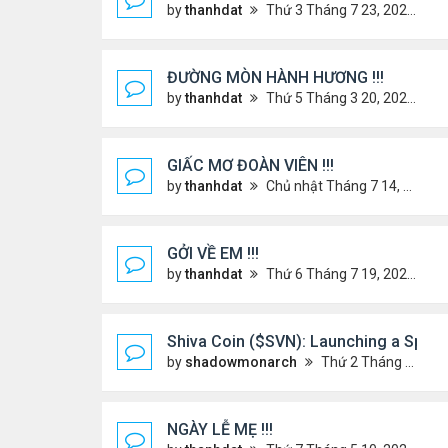
by
thanhdat
Thứ 3 Tháng 7 23, 2024 3:22 pm
ĐƯỜNG MÒN HÀNH HƯƠNG !!!
by
thanhdat
Thứ 5 Tháng 3 20, 2025 5:00 pm
GIẤC MƠ ĐOÀN VIÊN !!!
by
thanhdat
Chủ nhật Tháng 7 14, 2024 10:46 am
GỞI VỀ EM !!!
by
thanhdat
Thứ 6 Tháng 7 19, 2024 5:22 pm
Shiva Coin ($SVN): Launching a Spirit
by
shadowmonarch
Thứ 2 Tháng 5 19, 2025 7:01 am
NGÀY LỄ MẸ !!!