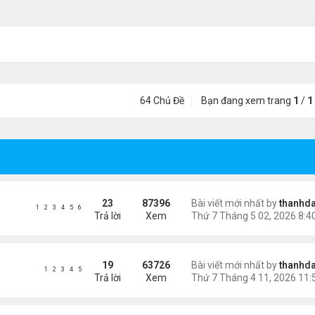
64 Chủ Đề
Bạn đang xem trang
1
/
1
23
87396
Bài viết mới nhất by
thanhda
1
2
3
4
5
6
Trả lời
Xem
19
63726
Bài viết mới nhất by
thanhda
1
2
3
4
5
Trả lời
Xem