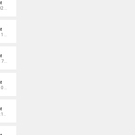
t
Thứ 6 Tháng 11 14, 2025 3:02 am
t
Thứ 5 Tháng 11 06, 2025 1:11 pm
t
Chủ nhật Tháng 11 02, 2025 7:30 pm
t
Thứ 7 Tháng 11 01, 2025 8:10 pm
t
Thứ 7 Tháng 10 11, 2025 12:12 pm