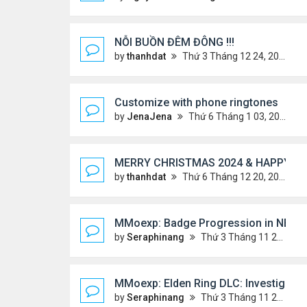
NỖI BUỒN ĐÊM ĐÔNG !!!
by
thanhdat
Thứ 3 Tháng 12 24, 2024 9:44 am
Customize with phone ringtones
by
JenaJena
Thứ 6 Tháng 1 03, 2025 1:20 am
MERRY CHRISTMAS 2024 & HAPPY NE
by
thanhdat
Thứ 6 Tháng 12 20, 2024 2:25 pm
MMoexp: Badge Progression in NBA 2K
by
Seraphinang
Thứ 3 Tháng 11 26, 2024 7:47 pm
MMoexp: Elden Ring DLC: Investigating
by
Seraphinang
Thứ 3 Tháng 11 26, 2024 7:47 pm