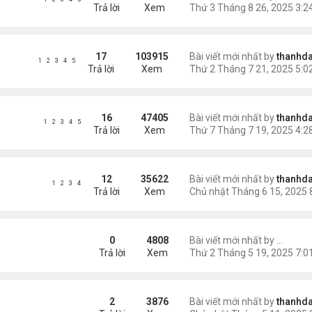
Trả lời
Xem
17
103915
Bài viết mới nhất by
thanhda
1
2
3
4
5
Trả lời
Xem
16
47405
Bài viết mới nhất by
thanhda
1
2
3
4
5
Trả lời
Xem
12
35622
Bài viết mới nhất by
thanhda
1
2
3
4
Trả lời
Xem
ually Backed Token
0
4808
Bài viết mới nhất by
shado
Trả lời
Xem
2
3876
Bài viết mới nhất by
thanhda