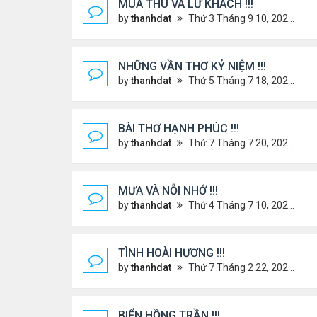
MÙA THU VÀ LỮ KHÁCH !!!
by
thanhdat
Thứ 3 Tháng 9 10, 2024 1:52 pm
NHỮNG VẦN THƠ KỶ NIỆM !!!
by
thanhdat
Thứ 5 Tháng 7 18, 2024 9:14 am
BÀI THƠ HẠNH PHÚC !!!
by
thanhdat
Thứ 7 Tháng 7 20, 2024 2:25 pm
MƯA VÀ NỖI NHỚ !!!
by
thanhdat
Thứ 4 Tháng 7 10, 2024 8:41 am
TÌNH HOÀI HƯƠNG !!!
by
thanhdat
Thứ 7 Tháng 2 22, 2025 1:32 pm
BIỂN HỒNG TRẦN !!!