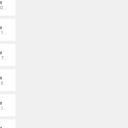
t
Thứ 6 Tháng 11 14, 2025 3:02 am
t
Thứ 5 Tháng 11 06, 2025 1:11 pm
t
Chủ nhật Tháng 11 02, 2025 7:30 pm
t
Thứ 7 Tháng 11 01, 2025 8:10 pm
t
Thứ 7 Tháng 10 11, 2025 12:12 pm