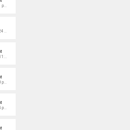
t
Thứ 6 Tháng 9 26, 2025 9:11 pm
Thứ 2 Tháng 9 22, 2025 10:24 am
t
Chủ nhật Tháng 9 07, 2025 11:59 am
t
Thứ 2 Tháng 9 01, 2025 2:08 pm
t
Thứ 6 Tháng 8 29, 2025 2:24 pm
t