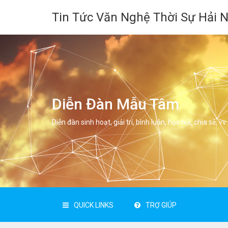
Tin Tức Văn Nghệ Thời Sự Hải 
Diễn Đàn Mẫu Tâm
Diễn đàn sinh hoạt, giải trí, bình luân, học hỏi, chia sẻ, vv.
QUICK LINKS
TRỢ GIÚP