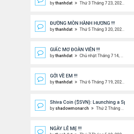
by
thanhdat
Thứ 3 Tháng 7 23, 2024 3:22 pm
ĐƯỜNG MÒN HÀNH HƯƠNG !!!
by
thanhdat
Thứ 5 Tháng 3 20, 2025 5:00 pm
GIẤC MƠ ĐOÀN VIÊN !!!
by
thanhdat
Chủ nhật Tháng 7 14, 2024 10:46 am
GỞI VỀ EM !!!
by
thanhdat
Thứ 6 Tháng 7 19, 2024 5:22 pm
Shiva Coin ($SVN): Launching a Spirit
by
shadowmonarch
Thứ 2 Tháng 5 19, 2025 7:01 am
NGÀY LỄ MẸ !!!