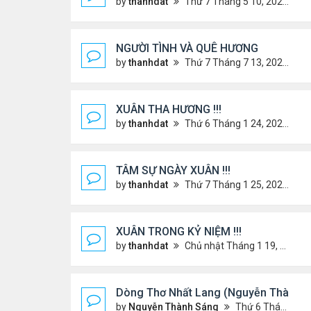
by
thanhdat
Thứ 7 Tháng 5 10, 2025 4:21 pm
NGƯỜI TÌNH VÀ QUÊ HƯƠNG
by
thanhdat
Thứ 7 Tháng 7 13, 2024 12:55 pm
XUÂN THA HƯƠNG !!!
by
thanhdat
Thứ 6 Tháng 1 24, 2025 2:26 am
TÂM SỰ NGÀY XUÂN !!!
by
thanhdat
Thứ 7 Tháng 1 25, 2025 10:28 am
XUÂN TRONG KỶ NIỆM !!!
by
thanhdat
Chủ nhật Tháng 1 19, 2025 9:05 am
Dòng Thơ Nhất Lang (Nguyễn Thành S
by
Nguyễn Thành Sáng
Thứ 6 Tháng 1 24, 2025 9:09 pm