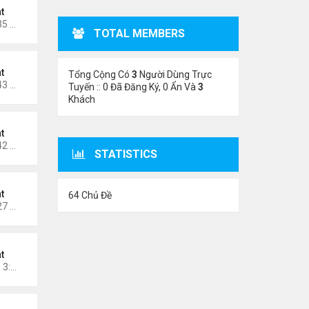
t
Thứ 6 Tháng 4 10, 2026 11:35 am
TOTAL MEMBERS
t
Tổng Cộng Có
3
Người Dùng Trực
Thứ 6 Tháng 1 09, 2026 11:43 pm
Tuyến :: 0 Đã Đăng Ký, 0 Ẩn Và
3
Khách
t
Thứ 5 Tháng 1 01, 2026 12:42 pm
STATISTICS
t
64 Chủ Đề
Thứ 2 Tháng 12 29, 2025 1:27 pm
t
Chủ nhật Tháng 12 14, 2025 3:29 pm