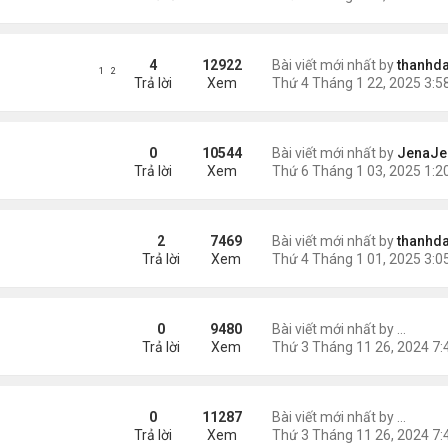
4
12922
Bài viết mới nhất by
thanhda
1
2
Trả lời
Xem
0
10544
Bài viết mới nhất by
JenaJe
Trả lời
Xem
W YEAR 2025
2
7469
Bài viết mới nhất by
thanhda
Trả lời
Xem
25 is Revolutionizing the Game
0
9480
Bài viết mới nhất by
Seraph
Trả lời
Xem
 the Giant Volcano Cauldron’s Role
0
11287
Bài viết mới nhất by
Seraph
Trả lời
Xem