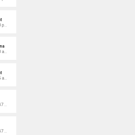
t
Thứ 4 Tháng 1 22, 2025 3:58 pm
na
Thứ 6 Tháng 1 03, 2025 1:20 am
t
Thứ 4 Tháng 1 01, 2025 3:05 am
inang
Thứ 3 Tháng 11 26, 2024 7:47 pm
inang
Thứ 3 Tháng 11 26, 2024 7:47 pm