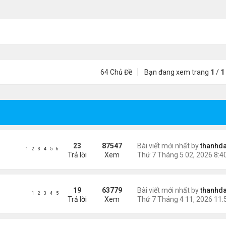
64 Chủ Đề
Bạn đang xem trang
1
/
1
23
87547
Bài viết mới nhất by
thanhda
1
2
3
4
5
6
Trả lời
Xem
19
63779
Bài viết mới nhất by
thanhda
1
2
3
4
5
Trả lời
Xem