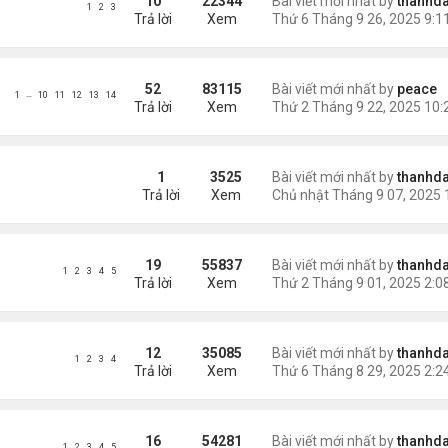
10
22344
Bài viết mới nhất by
thanhda
1
2
3
Trả lời
Xem
52
83115
Bài viết mới nhất by
peace
…
1
10
11
12
13
14
Trả lời
Xem
1
3525
Bài viết mới nhất by
thanhda
Trả lời
Xem
19
55837
Bài viết mới nhất by
thanhda
1
2
3
4
5
Trả lời
Xem
12
35085
Bài viết mới nhất by
thanhda
1
2
3
4
Trả lời
Xem
16
54281
Bài viết mới nhất by
thanhda
1
2
3
4
5