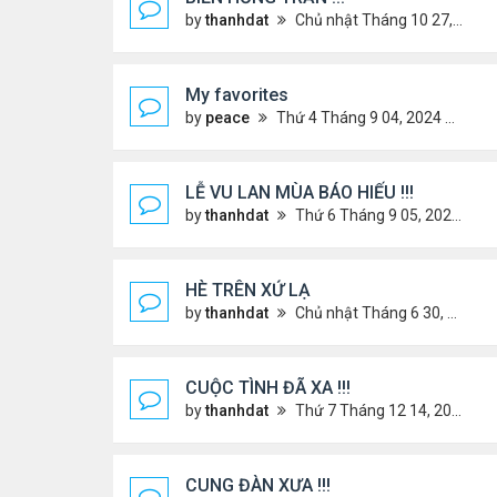
by
thanhdat
Chủ nhật Tháng 10 27, 2024 2:17 pm
My favorites
by
peace
Thứ 4 Tháng 9 04, 2024 12:11 pm
LỄ VU LAN MÙA BÁO HIẾU !!!
by
thanhdat
Thứ 6 Tháng 9 05, 2025 1:52 pm
HÈ TRÊN XỨ LẠ
by
thanhdat
Chủ nhật Tháng 6 30, 2024 12:19 pm
CUỘC TÌNH ĐÃ XA !!!
by
thanhdat
Thứ 7 Tháng 12 14, 2024 2:15 am
CUNG ĐÀN XƯA !!!