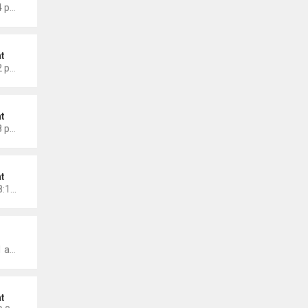
Thứ 3 Tháng 8 26, 2025 3:24 pm
t
Thứ 2 Tháng 7 21, 2025 5:02 pm
t
Thứ 7 Tháng 7 19, 2025 4:28 pm
t
Chủ nhật Tháng 6 15, 2025 8:15 pm
wmonarch
Thứ 2 Tháng 5 19, 2025 7:01 am
t