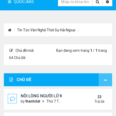
QUICK LINKS
Tin Tức Văn Nghệ Thời Sự Hải Ngoại
Chủ đề mới
Bạn đang xem trang
1
/
1
trang
64 Chủ Đề
CHỦ ĐỀ
NỖI LÒNG NGƯỜI LỮ KHÁCH !!!
23
by
thanhdat
Thứ 7 Tháng 6 29, 2024 5:28 pm
Trả lời