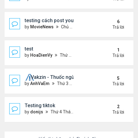
testing cách post youtube video
6
by
MovieNews
Chủ nhật Tháng 10 11, 2020 12:18 pm
Trả lời
test
1
by
HoaDienVy
Thứ 4 Tháng 12 02, 2020 12:22 pm
Trả lời
Vakzin - Thuốc ngừa corona
5
by
AnhVaEm
Thứ 3 Tháng 1 19, 2021 3:19 am
Trả lời
Testing tiktok
2
by
donijs
Thứ 4 Tháng 11 11, 2020 11:23 am
Trả lời