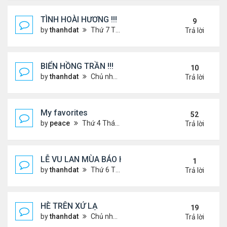
TÌNH HOÀI HƯƠNG !!!
9
by
thanhdat
Thứ 7 Tháng 2 22, 2025 1:32 pm
Trả lời
BIỂN HỒNG TRẦN !!!
10
by
thanhdat
Chủ nhật Tháng 10 27, 2024 2:17 pm
Trả lời
My favorites
52
by
peace
Thứ 4 Tháng 9 04, 2024 12:11 pm
Trả lời
LỄ VU LAN MÙA BÁO HIẾU !!!
1
by
thanhdat
Thứ 6 Tháng 9 05, 2025 1:52 pm
Trả lời
HÈ TRÊN XỨ LẠ
19
by
thanhdat
Chủ nhật Tháng 6 30, 2024 12:19 pm
Trả lời