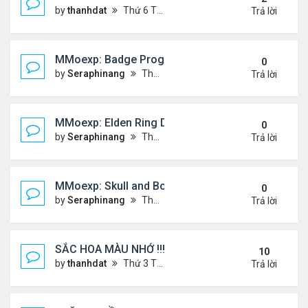
by
thanhdat
Thứ 6 Tháng 12 20, 2024 2:25 pm
Trả lời
MMoexp: Badge Progression in NBA 2K25 is Revol
0
by
Seraphinang
Thứ 3 Tháng 11 26, 2024 7:47 pm
Trả lời
MMoexp: Elden Ring DLC: Investigating the Giant 
0
by
Seraphinang
Thứ 3 Tháng 11 26, 2024 7:47 pm
Trả lời
MMoexp: Skull and Bones Season 3: An Exciting M
0
by
Seraphinang
Thứ 3 Tháng 11 26, 2024 7:46 pm
Trả lời
SẮC HOA MÀU NHỚ !!!
10
by
thanhdat
Thứ 3 Tháng 7 23, 2024 4:02 pm
Trả lời