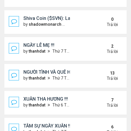
Shiva Coin ($SVN): Launching a Spiritually Backe
0
by
shadowmonarch
Thứ 2 Tháng 5 19, 2025 7:01 am
Trả lời
NGÀY LỄ MẸ !!!
2
by
thanhdat
Thứ 7 Tháng 5 10, 2025 4:21 pm
Trả lời
NGƯỜI TÌNH VÀ QUÊ HƯƠNG
13
by
thanhdat
Thứ 7 Tháng 7 13, 2024 12:55 pm
Trả lời
XUÂN THA HƯƠNG !!!
7
by
thanhdat
Thứ 6 Tháng 1 24, 2025 2:26 am
Trả lời
TÂM SỰ NGÀY XUÂN !!!
6