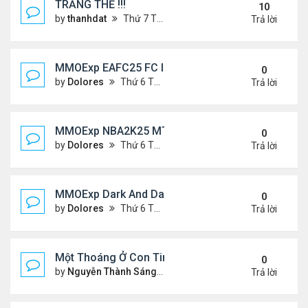
TRĂNG THỀ !!!
10
by
thanhdat
Thứ 7 Tháng 7 06, 2024 5:05 pm
Trả lời
MMOExp EAFC25 FC IQ: Tactical Overhaul
0
by
Dolores
Thứ 6 Tháng 9 27, 2024 6:43 pm
Trả lời
MMOExp NBA2K25 MT Stephen Curry
0
by
Dolores
Thứ 6 Tháng 9 27, 2024 6:42 pm
Trả lời
MMOExp Dark And Darker to levelling up
0
by
Dolores
Thứ 6 Tháng 9 27, 2024 6:40 pm
Trả lời
Một Thoáng Ở Con Tim
0
by
Nguyễn Thành Sáng
Chủ nhật Tháng 8 25, 2024 10
Trả lời