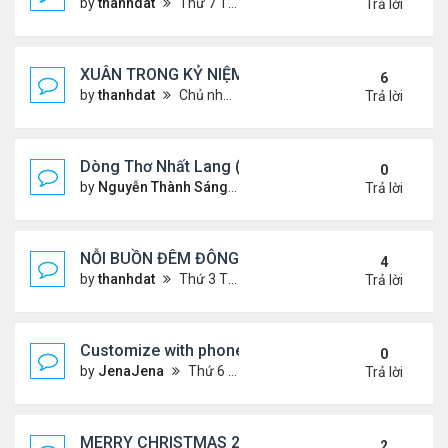
by
thanhdat
Thứ 7 Tháng 1 25, 2025 10:28 am
Trả lời
XUÂN TRONG KỶ NIỆM !!!
6
by
thanhdat
Chủ nhật Tháng 1 19, 2025 9:05 am
Trả lời
Dòng Thơ Nhất Lang (Nguyễn Thành Sáng) - 1
0
by
Nguyễn Thành Sáng
Thứ 6 Tháng 1 24, 2025 9:09 
Trả lời
NỖI BUỒN ĐÊM ĐÔNG !!!
4
by
thanhdat
Thứ 3 Tháng 12 24, 2024 9:44 am
Trả lời
Customize with phone ringtones
0
by
JenaJena
Thứ 6 Tháng 1 03, 2025 1:20 am
Trả lời
MERRY CHRISTMAS 2024 & HAPPY NEW YEAR 20
2