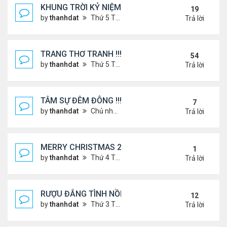
KHUNG TRỜI KỶ NIỆM !
19
by
thanhdat
Thứ 5 Tháng 6 27, 2024 9:56 am
Trả lời
TRANG THƠ TRANH !!!
54
by
thanhdat
Thứ 5 Tháng 6 27, 2024 3:38 pm
Trả lời
TÂM SỰ ĐÊM ĐÔNG !!!
7
by
thanhdat
Chủ nhật Tháng 12 15, 2024 9:37 am
Trả lời
MERRY CHRISTMAS 2025 & HAPPY NEW YEAR 20
1
by
thanhdat
Thứ 4 Tháng 12 24, 2025 1:30 pm
Trả lời
RƯỢU ĐẮNG TÌNH NỒNG !!!
12
by
thanhdat
Thứ 3 Tháng 8 06, 2024 3:49 pm
Trả lời