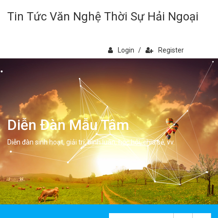
Tin Tức Văn Nghệ Thời Sự Hải Ngoại
Login
/
Register
Diễn Đàn Mẫu Tâm
Diễn đàn sinh hoạt, giải trí, bình luân, học hỏi, chia sẻ, vv.