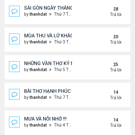
SÀI GÒN NGÀY THÁNG CŨ
28
by
thanhdat
Thứ 7 Tháng 6 29, 2024 9:26 am
Trả lời
MÙA THU VÀ LỮ KHÁCH !!!
20
by
thanhdat
Thứ 3 Tháng 9 10, 2024 1:52 pm
Trả lời
NHỮNG VẦN THƠ KỶ NIỆM !!!
25
by
thanhdat
Thứ 5 Tháng 7 18, 2024 9:14 am
Trả lời
BÀI THƠ HẠNH PHÚC !!!
14
by
thanhdat
Thứ 7 Tháng 7 20, 2024 2:25 pm
Trả lời
MƯA VÀ NỖI NHỚ !!!
14
by
thanhdat
Thứ 4 Tháng 7 10, 2024 8:41 am
Trả lời