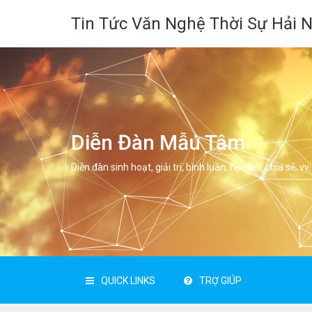
Tin Tức Văn Nghệ Thời Sự Hải 
Diễn Đàn Mẫu Tâm
Diễn đàn sinh hoạt, giải trí, bình luân, học hỏi, chia sẻ, vv.
QUICK LINKS
TRỢ GIÚP