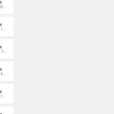
t
Thứ 6 Tháng 11 14, 2025 3:02 am
t
Thứ 5 Tháng 11 06, 2025 1:11 pm
t
Chủ nhật Tháng 11 02, 2025 7:30 pm
t
Thứ 7 Tháng 11 01, 2025 8:10 pm
t
Thứ 7 Tháng 10 11, 2025 12:12 pm