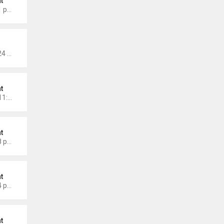
t
Thứ 6 Tháng 9 26, 2025 9:11 pm
Thứ 2 Tháng 9 22, 2025 10:24 am
t
Chủ nhật Tháng 9 07, 2025 11:59 am
t
Thứ 2 Tháng 9 01, 2025 2:08 pm
t
Thứ 6 Tháng 8 29, 2025 2:24 pm
t