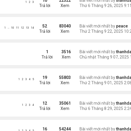
10
22322
Bài viết mới nhất by
thanhda
1
2
3
Trả lời
Xem
52
83040
Bài viết mới nhất by
peace
…
1
10
11
12
13
14
Trả lời
Xem
1
3516
Bài viết mới nhất by
thanhda
Trả lời
Xem
19
55803
Bài viết mới nhất by
thanhda
1
2
3
4
5
Trả lời
Xem
12
35061
Bài viết mới nhất by
thanhda
1
2
3
4
Trả lời
Xem
16
54244
Bài viết mới nhất by
thanhda
1
2
3
4
5