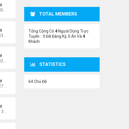
t
Thứ 6 Tháng 4 10, 2026 11:35 am
TOTAL MEMBERS
t
Tổng Cộng Có
4
Người Dùng Trực
Thứ 6 Tháng 1 09, 2026 11:43 pm
Tuyến :: 0 Đã Đăng Ký, 0 Ẩn Và
4
Khách
t
Thứ 5 Tháng 1 01, 2026 12:42 pm
STATISTICS
t
64 Chủ Đề
Thứ 2 Tháng 12 29, 2025 1:27 pm
t
Chủ nhật Tháng 12 14, 2025 3:29 pm