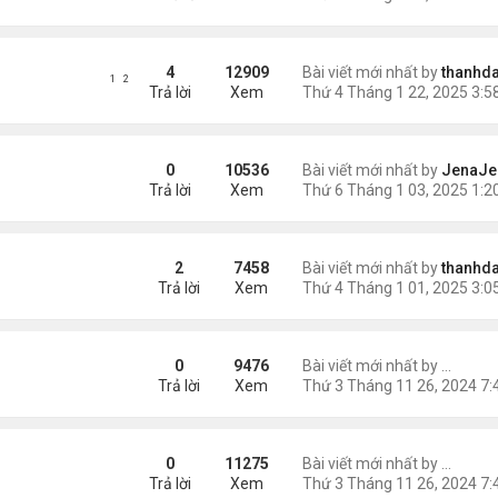
4
12909
Bài viết mới nhất by
thanhda
1
2
Trả lời
Xem
0
10536
Bài viết mới nhất by
JenaJe
Trả lời
Xem
W YEAR 2025
2
7458
Bài viết mới nhất by
thanhda
Trả lời
Xem
25 is Revolutionizing the Game
0
9476
Bài viết mới nhất by
Seraph
Trả lời
Xem
 the Giant Volcano Cauldron’s Role
0
11275
Bài viết mới nhất by
Seraph
Trả lời
Xem