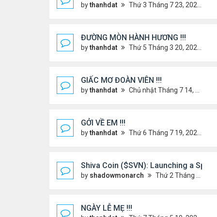
by
thanhdat
Thứ 3 Tháng 7 23, 2024 3:22 pm
ĐƯỜNG MÒN HÀNH HƯƠNG !!!
by
thanhdat
Thứ 5 Tháng 3 20, 2025 5:00 pm
GIẤC MƠ ĐOÀN VIÊN !!!
by
thanhdat
Chủ nhật Tháng 7 14, 2024 10:46 am
GỞI VỀ EM !!!
by
thanhdat
Thứ 6 Tháng 7 19, 2024 5:22 pm
Shiva Coin ($SVN): Launching a Spirit
by
shadowmonarch
Thứ 2 Tháng 5 19, 2025 7:01 am
NGÀY LỄ MẸ !!!