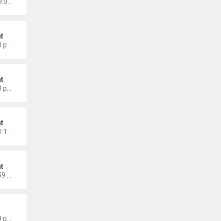
Chủ nhật Tháng 5 11, 2025 9:01 am
t
Thứ 7 Tháng 3 08, 2025 2:40 pm
t
Thứ 5 Tháng 2 27, 2025 4:00 pm
t
Chủ nhật Tháng 2 23, 2025 1:10 pm
t
Thứ 2 Tháng 2 17, 2025 11:59 am
 Thành Sáng
Thứ 6 Tháng 1 24, 2025 9:09 pm