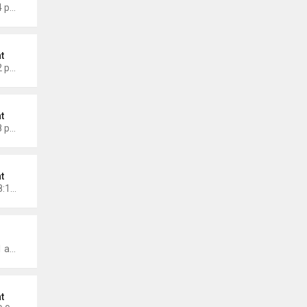
Thứ 3 Tháng 8 26, 2025 3:24 pm
t
Thứ 2 Tháng 7 21, 2025 5:02 pm
t
Thứ 7 Tháng 7 19, 2025 4:28 pm
t
Chủ nhật Tháng 6 15, 2025 8:15 pm
wmonarch
Thứ 2 Tháng 5 19, 2025 7:01 am
t