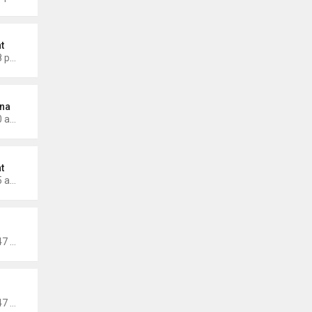
t
Thứ 4 Tháng 1 22, 2025 3:58 pm
na
Thứ 6 Tháng 1 03, 2025 1:20 am
t
Thứ 4 Tháng 1 01, 2025 3:05 am
inang
Thứ 3 Tháng 11 26, 2024 7:47 pm
inang
Thứ 3 Tháng 11 26, 2024 7:47 pm