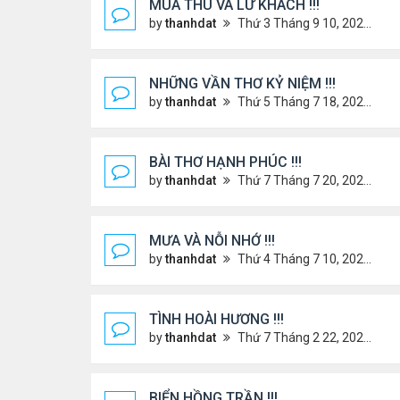
MÙA THU VÀ LỮ KHÁCH !!!
by
thanhdat
Thứ 3 Tháng 9 10, 2024 1:52 pm
NHỮNG VẦN THƠ KỶ NIỆM !!!
by
thanhdat
Thứ 5 Tháng 7 18, 2024 9:14 am
BÀI THƠ HẠNH PHÚC !!!
by
thanhdat
Thứ 7 Tháng 7 20, 2024 2:25 pm
MƯA VÀ NỖI NHỚ !!!
by
thanhdat
Thứ 4 Tháng 7 10, 2024 8:41 am
TÌNH HOÀI HƯƠNG !!!
by
thanhdat
Thứ 7 Tháng 2 22, 2025 1:32 pm
BIỂN HỒNG TRẦN !!!