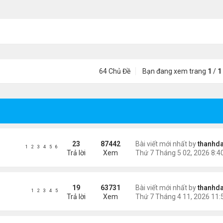
64 Chủ Đề
Bạn đang xem trang
1
/
1
23
87442
Bài viết mới nhất by
thanhda
1
2
3
4
5
6
Trả lời
Xem
19
63731
Bài viết mới nhất by
thanhda
1
2
3
4
5
Trả lời
Xem