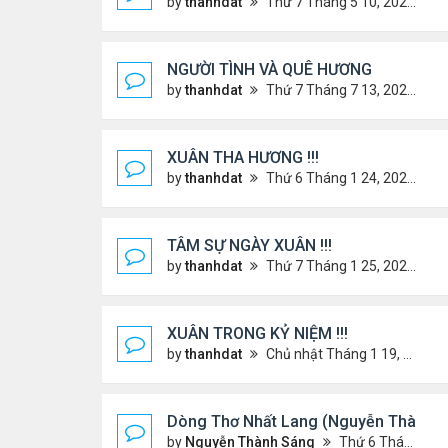
by
thanhdat
Thứ 7 Tháng 5 10, 2025 4:21 pm
NGƯỜI TÌNH VÀ QUÊ HƯƠNG
by
thanhdat
Thứ 7 Tháng 7 13, 2024 12:55 pm
XUÂN THA HƯƠNG !!!
by
thanhdat
Thứ 6 Tháng 1 24, 2025 2:26 am
TÂM SỰ NGÀY XUÂN !!!
by
thanhdat
Thứ 7 Tháng 1 25, 2025 10:28 am
XUÂN TRONG KỶ NIỆM !!!
by
thanhdat
Chủ nhật Tháng 1 19, 2025 9:05 am
Dòng Thơ Nhất Lang (Nguyễn Thành S
by
Nguyễn Thành Sáng
Thứ 6 Tháng 1 24, 2025 9:09 pm