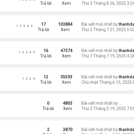
Trả lời
Xem
17
103884
Bài viết mới nhất by
thanhda
1
2
3
4
5
Trả lời
Xem
16
47374
Bài viết mới nhất by
thanhda
1
2
3
4
5
Trả lời
Xem
12
35593
Bài viết mới nhất by
thanhda
1
2
3
4
Trả lời
Xem
ually Backed Token
0
4803
Bài viết mới nhất by
shado
Trả lời
Xem
2
3870
Bài viết mới nhất by
thanhda