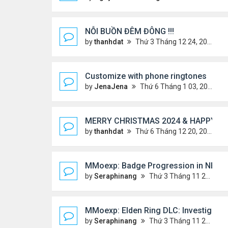
NỖI BUỒN ĐÊM ĐÔNG !!!
by
thanhdat
Thứ 3 Tháng 12 24, 2024 9:44 am
Customize with phone ringtones
by
JenaJena
Thứ 6 Tháng 1 03, 2025 1:20 am
MERRY CHRISTMAS 2024 & HAPPY NE
by
thanhdat
Thứ 6 Tháng 12 20, 2024 2:25 pm
MMoexp: Badge Progression in NBA 2K
by
Seraphinang
Thứ 3 Tháng 11 26, 2024 7:47 pm
MMoexp: Elden Ring DLC: Investigating
by
Seraphinang
Thứ 3 Tháng 11 26, 2024 7:47 pm