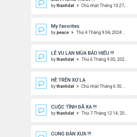
by
thanhdat
Chủ nhật Tháng 10 27, 2024 2:17 pm
My favorites
by
peace
Thứ 4 Tháng 9 04, 2024 12:11 pm
LỄ VU LAN MÙA BÁO HIẾU !!!
by
thanhdat
Thứ 6 Tháng 9 05, 2025 1:52 pm
HÈ TRÊN XỨ LẠ
by
thanhdat
Chủ nhật Tháng 6 30, 2024 12:19 pm
CUỘC TÌNH ĐÃ XA !!!
by
thanhdat
Thứ 7 Tháng 12 14, 2024 2:15 am
CUNG ĐÀN XƯA !!!