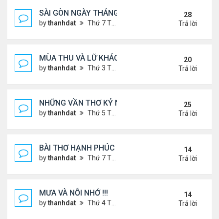
SÀI GÒN NGÀY THÁNG CŨ
28
by
thanhdat
Thứ 7 Tháng 6 29, 2024 9:26 am
Trả lời
MÙA THU VÀ LỮ KHÁCH !!!
20
by
thanhdat
Thứ 3 Tháng 9 10, 2024 1:52 pm
Trả lời
NHỮNG VẦN THƠ KỶ NIỆM !!!
25
by
thanhdat
Thứ 5 Tháng 7 18, 2024 9:14 am
Trả lời
BÀI THƠ HẠNH PHÚC !!!
14
by
thanhdat
Thứ 7 Tháng 7 20, 2024 2:25 pm
Trả lời
MƯA VÀ NỖI NHỚ !!!
14
by
thanhdat
Thứ 4 Tháng 7 10, 2024 8:41 am
Trả lời