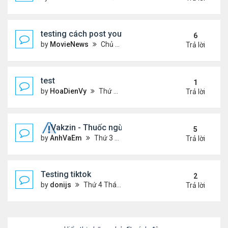
testing cách post youtube video
6
by
MovieNews
Chủ nhật Tháng 10 11, 2020 12:18 pm
Trả lời
test
1
by
HoaDienVy
Thứ 4 Tháng 12 02, 2020 12:22 pm
Trả lời
Vakzin - Thuốc ngừa corona
5
by
AnhVaEm
Thứ 3 Tháng 1 19, 2021 3:19 am
Trả lời
Testing tiktok
2
by
donijs
Thứ 4 Tháng 11 11, 2020 11:23 am
Trả lời