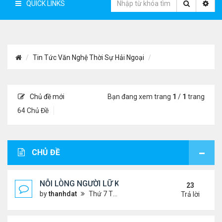
QUICK LINKS
Tin Tức Văn Nghệ Thời Sự Hải Ngoại
Chủ đề mới
Bạn đang xem trang
1
/
1
trang
64 Chủ Đề
CHỦ ĐỀ
NỖI LÒNG NGƯỜI LỮ KHÁCH !!!
23
by
thanhdat
Thứ 7 Tháng 6 29, 2024 5:28 pm
Trả lời