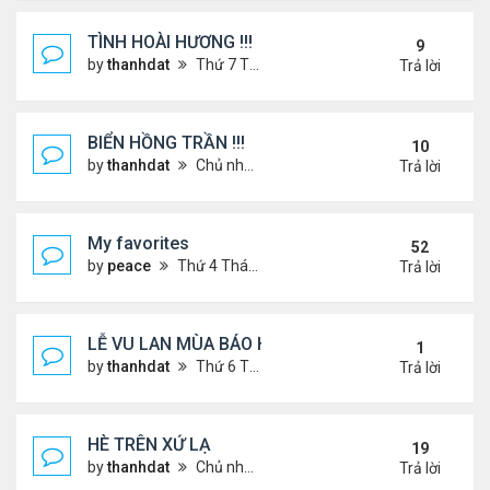
TÌNH HOÀI HƯƠNG !!!
9
by
thanhdat
Thứ 7 Tháng 2 22, 2025 1:32 pm
Trả lời
BIỂN HỒNG TRẦN !!!
10
by
thanhdat
Chủ nhật Tháng 10 27, 2024 2:17 pm
Trả lời
My favorites
52
by
peace
Thứ 4 Tháng 9 04, 2024 12:11 pm
Trả lời
LỄ VU LAN MÙA BÁO HIẾU !!!
1
by
thanhdat
Thứ 6 Tháng 9 05, 2025 1:52 pm
Trả lời
HÈ TRÊN XỨ LẠ
19
by
thanhdat
Chủ nhật Tháng 6 30, 2024 12:19 pm
Trả lời