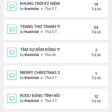
KHUNG TRỜI KỶ NIỆM !
19
by
thanhdat
Thứ 5 Tháng 6 27, 2024 9:56 am
Trả lời
TRANG THƠ TRANH !!!
54
by
thanhdat
Thứ 5 Tháng 6 27, 2024 3:38 pm
Trả lời
TÂM SỰ ĐÊM ĐÔNG !!!
7
by
thanhdat
Chủ nhật Tháng 12 15, 2024 9:37 am
Trả lời
MERRY CHRISTMAS 2025 & HAPPY NEW YEAR 20
1
by
thanhdat
Thứ 4 Tháng 12 24, 2025 1:30 pm
Trả lời
RƯỢU ĐẮNG TÌNH NỒNG !!!
12
by
thanhdat
Thứ 3 Tháng 8 06, 2024 3:49 pm
Trả lời