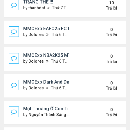
TRĂNG THỀ !!!
10
by
thanhdat
Thứ 7 Tháng 7 06, 2024 5:05 pm
Trả lời
MMOExp EAFC25 FC IQ: Tactical Overhaul
0
by
Dolores
Thứ 6 Tháng 9 27, 2024 6:43 pm
Trả lời
MMOExp NBA2K25 MT Stephen Curry
0
by
Dolores
Thứ 6 Tháng 9 27, 2024 6:42 pm
Trả lời
MMOExp Dark And Darker to levelling up
0
by
Dolores
Thứ 6 Tháng 9 27, 2024 6:40 pm
Trả lời
Một Thoáng Ở Con Tim
0
by
Nguyễn Thành Sáng
Chủ nhật Tháng 8 25, 2024 10
Trả lời