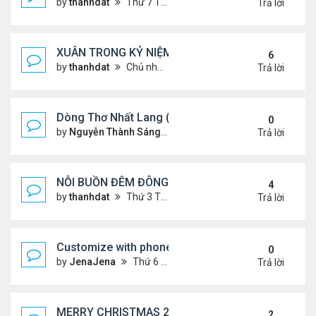
by
thanhdat
Thứ 7 Tháng 1 25, 2025 10:28 am
Trả lời
XUÂN TRONG KỶ NIỆM !!!
6
by
thanhdat
Chủ nhật Tháng 1 19, 2025 9:05 am
Trả lời
Dòng Thơ Nhất Lang (Nguyễn Thành Sáng) - 1
0
by
Nguyễn Thành Sáng
Thứ 6 Tháng 1 24, 2025 9:09 
Trả lời
NỖI BUỒN ĐÊM ĐÔNG !!!
4
by
thanhdat
Thứ 3 Tháng 12 24, 2024 9:44 am
Trả lời
Customize with phone ringtones
0
by
JenaJena
Thứ 6 Tháng 1 03, 2025 1:20 am
Trả lời
MERRY CHRISTMAS 2024 & HAPPY NEW YEAR 20
2