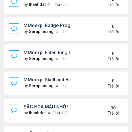
by
thanhdat
Thứ 6 Tháng 12 20, 2024 2:25 pm
Trả lời
MMoexp: Badge Progression in NBA 2K25 is Revol
0
by
Seraphinang
Thứ 3 Tháng 11 26, 2024 7:47 pm
Trả lời
MMoexp: Elden Ring DLC: Investigating the Giant 
0
by
Seraphinang
Thứ 3 Tháng 11 26, 2024 7:47 pm
Trả lời
MMoexp: Skull and Bones Season 3: An Exciting M
0
by
Seraphinang
Thứ 3 Tháng 11 26, 2024 7:46 pm
Trả lời
SẮC HOA MÀU NHỚ !!!
10
by
thanhdat
Thứ 3 Tháng 7 23, 2024 4:02 pm
Trả lời