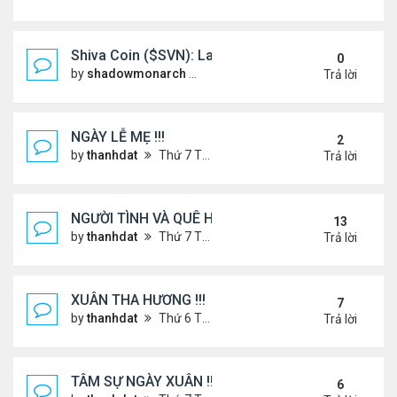
Shiva Coin ($SVN): Launching a Spiritually Backe
0
by
shadowmonarch
Thứ 2 Tháng 5 19, 2025 7:01 am
Trả lời
NGÀY LỄ MẸ !!!
2
by
thanhdat
Thứ 7 Tháng 5 10, 2025 4:21 pm
Trả lời
NGƯỜI TÌNH VÀ QUÊ HƯƠNG
13
by
thanhdat
Thứ 7 Tháng 7 13, 2024 12:55 pm
Trả lời
XUÂN THA HƯƠNG !!!
7
by
thanhdat
Thứ 6 Tháng 1 24, 2025 2:26 am
Trả lời
TÂM SỰ NGÀY XUÂN !!!
6