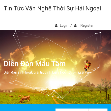
Tin Tức Văn Nghệ Thời Sự Hải Ngoại
Login
/
Register
Diễn Đàn Mẫu Tâm
Diễn đàn sinh hoạt, giải trí, bình luân, học hỏi, chia sẻ, vv.