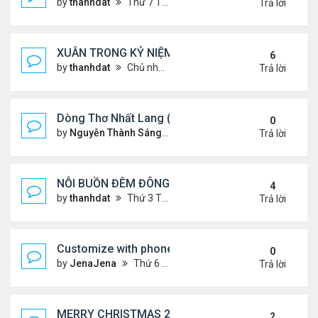
by
thanhdat
Thứ 7 Tháng 1 25, 2025 10:28 am
Trả lời
XUÂN TRONG KỶ NIỆM !!!
6
by
thanhdat
Chủ nhật Tháng 1 19, 2025 9:05 am
Trả lời
Dòng Thơ Nhất Lang (Nguyễn Thành Sáng) - 1
0
by
Nguyễn Thành Sáng
Thứ 6 Tháng 1 24, 2025 9:09 
Trả lời
NỖI BUỒN ĐÊM ĐÔNG !!!
4
by
thanhdat
Thứ 3 Tháng 12 24, 2024 9:44 am
Trả lời
Customize with phone ringtones
0
by
JenaJena
Thứ 6 Tháng 1 03, 2025 1:20 am
Trả lời
MERRY CHRISTMAS 2024 & HAPPY NEW YEAR 20
2