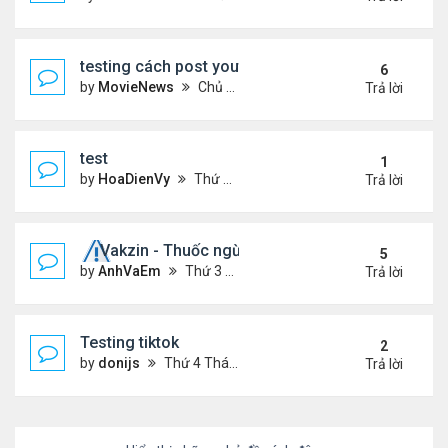
testing cách post youtube video
6
by
MovieNews
Chủ nhật Tháng 10 11, 2020 12:18 pm
Trả lời
test
1
by
HoaDienVy
Thứ 4 Tháng 12 02, 2020 12:22 pm
Trả lời
Vakzin - Thuốc ngừa corona
5
by
AnhVaEm
Thứ 3 Tháng 1 19, 2021 3:19 am
Trả lời
Testing tiktok
2
by
donijs
Thứ 4 Tháng 11 11, 2020 11:23 am
Trả lời