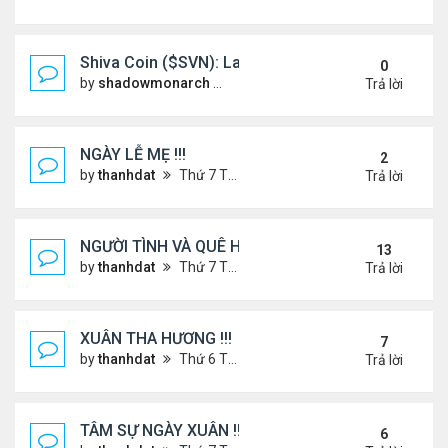
Shiva Coin ($SVN): Launching a Spiritually Backe
0
by
shadowmonarch
Thứ 2 Tháng 5 19, 2025 7:01 am
Trả lời
NGÀY LỄ MẸ !!!
2
by
thanhdat
Thứ 7 Tháng 5 10, 2025 4:21 pm
Trả lời
NGƯỜI TÌNH VÀ QUÊ HƯƠNG
13
by
thanhdat
Thứ 7 Tháng 7 13, 2024 12:55 pm
Trả lời
XUÂN THA HƯƠNG !!!
7
by
thanhdat
Thứ 6 Tháng 1 24, 2025 2:26 am
Trả lời
TÂM SỰ NGÀY XUÂN !!!
6