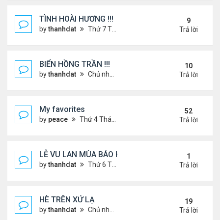
TÌNH HOÀI HƯƠNG !!!
9
by
thanhdat
Thứ 7 Tháng 2 22, 2025 1:32 pm
Trả lời
BIỂN HỒNG TRẦN !!!
10
by
thanhdat
Chủ nhật Tháng 10 27, 2024 2:17 pm
Trả lời
My favorites
52
by
peace
Thứ 4 Tháng 9 04, 2024 12:11 pm
Trả lời
LỄ VU LAN MÙA BÁO HIẾU !!!
1
by
thanhdat
Thứ 6 Tháng 9 05, 2025 1:52 pm
Trả lời
HÈ TRÊN XỨ LẠ
19
by
thanhdat
Chủ nhật Tháng 6 30, 2024 12:19 pm
Trả lời