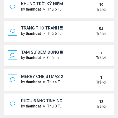
KHUNG TRỜI KỶ NIỆM !
19
by
thanhdat
Thứ 5 Tháng 6 27, 2024 9:56 am
Trả lời
TRANG THƠ TRANH !!!
54
by
thanhdat
Thứ 5 Tháng 6 27, 2024 3:38 pm
Trả lời
TÂM SỰ ĐÊM ĐÔNG !!!
7
by
thanhdat
Chủ nhật Tháng 12 15, 2024 9:37 am
Trả lời
MERRY CHRISTMAS 2025 & HAPPY NEW YEAR 20
1
by
thanhdat
Thứ 4 Tháng 12 24, 2025 1:30 pm
Trả lời
RƯỢU ĐẮNG TÌNH NỒNG !!!
12
by
thanhdat
Thứ 3 Tháng 8 06, 2024 3:49 pm
Trả lời