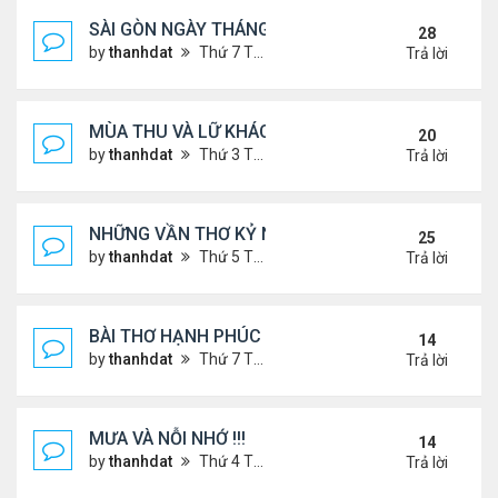
SÀI GÒN NGÀY THÁNG CŨ
28
by
thanhdat
Thứ 7 Tháng 6 29, 2024 9:26 am
Trả lời
MÙA THU VÀ LỮ KHÁCH !!!
20
by
thanhdat
Thứ 3 Tháng 9 10, 2024 1:52 pm
Trả lời
NHỮNG VẦN THƠ KỶ NIỆM !!!
25
by
thanhdat
Thứ 5 Tháng 7 18, 2024 9:14 am
Trả lời
BÀI THƠ HẠNH PHÚC !!!
14
by
thanhdat
Thứ 7 Tháng 7 20, 2024 2:25 pm
Trả lời
MƯA VÀ NỖI NHỚ !!!
14
by
thanhdat
Thứ 4 Tháng 7 10, 2024 8:41 am
Trả lời