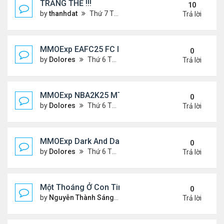
TRĂNG THỀ !!!
10
by
thanhdat
Thứ 7 Tháng 7 06, 2024 5:05 pm
Trả lời
MMOExp EAFC25 FC IQ: Tactical Overhaul
0
by
Dolores
Thứ 6 Tháng 9 27, 2024 6:43 pm
Trả lời
MMOExp NBA2K25 MT Stephen Curry
0
by
Dolores
Thứ 6 Tháng 9 27, 2024 6:42 pm
Trả lời
MMOExp Dark And Darker to levelling up
0
by
Dolores
Thứ 6 Tháng 9 27, 2024 6:40 pm
Trả lời
Một Thoáng Ở Con Tim
0
by
Nguyễn Thành Sáng
Chủ nhật Tháng 8 25, 2024 10
Trả lời