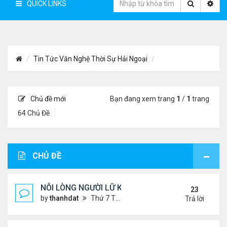
QUICK LINKS
Tin Tức Văn Nghệ Thời Sự Hải Ngoại
Chủ đề mới
Bạn đang xem trang
1
/
1
trang
64 Chủ Đề
CHỦ ĐỀ
NỖI LÒNG NGƯỜI LỮ KHÁCH !!!
23
by
thanhdat
Thứ 7 Tháng 6 29, 2024 5:28 pm
Trả lời