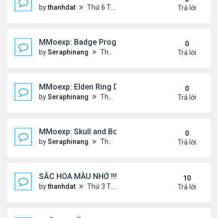
by
thanhdat
Thứ 6 Tháng 12 20, 2024 2:25 pm
Trả lời
MMoexp: Badge Progression in NBA 2K25 is Revol
0
by
Seraphinang
Thứ 3 Tháng 11 26, 2024 7:47 pm
Trả lời
MMoexp: Elden Ring DLC: Investigating the Giant 
0
by
Seraphinang
Thứ 3 Tháng 11 26, 2024 7:47 pm
Trả lời
MMoexp: Skull and Bones Season 3: An Exciting M
0
by
Seraphinang
Thứ 3 Tháng 11 26, 2024 7:46 pm
Trả lời
SẮC HOA MÀU NHỚ !!!
10
by
thanhdat
Thứ 3 Tháng 7 23, 2024 4:02 pm
Trả lời