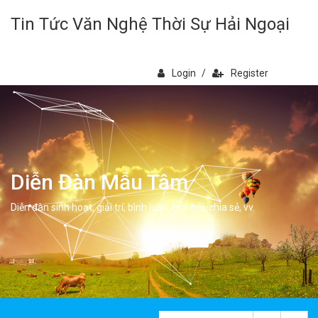
Tin Tức Văn Nghệ Thời Sự Hải Ngoại
Login
/
Register
Diễn Đàn Mẫu Tâm
Diễn đàn sinh hoạt, giải trí, bình luân, học hỏi, chia sẻ, vv.