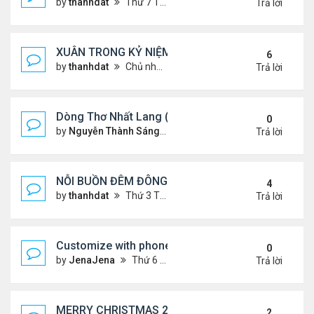
by
thanhdat
Thứ 7 Tháng 1 25, 2025 10:28 am
Trả lời
XUÂN TRONG KỶ NIỆM !!!
6
by
thanhdat
Chủ nhật Tháng 1 19, 2025 9:05 am
Trả lời
Dòng Thơ Nhất Lang (Nguyễn Thành Sáng) - 1
0
by
Nguyễn Thành Sáng
Thứ 6 Tháng 1 24, 2025 9:09 
Trả lời
NỖI BUỒN ĐÊM ĐÔNG !!!
4
by
thanhdat
Thứ 3 Tháng 12 24, 2024 9:44 am
Trả lời
Customize with phone ringtones
0
by
JenaJena
Thứ 6 Tháng 1 03, 2025 1:20 am
Trả lời
MERRY CHRISTMAS 2024 & HAPPY NEW YEAR 20
2