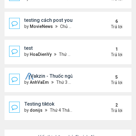
testing cách post youtube video
6
by
MovieNews
Chủ nhật Tháng 10 11, 2020 12:18 pm
Trả lời
test
1
by
HoaDienVy
Thứ 4 Tháng 12 02, 2020 12:22 pm
Trả lời
Vakzin - Thuốc ngừa corona
5
by
AnhVaEm
Thứ 3 Tháng 1 19, 2021 3:19 am
Trả lời
Testing tiktok
2
by
donijs
Thứ 4 Tháng 11 11, 2020 11:23 am
Trả lời