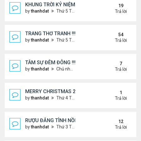
KHUNG TRỜI KỶ NIỆM !
19
by
thanhdat
Thứ 5 Tháng 6 27, 2024 9:56 am
Trả lời
TRANG THƠ TRANH !!!
54
by
thanhdat
Thứ 5 Tháng 6 27, 2024 3:38 pm
Trả lời
TÂM SỰ ĐÊM ĐÔNG !!!
7
by
thanhdat
Chủ nhật Tháng 12 15, 2024 9:37 am
Trả lời
MERRY CHRISTMAS 2025 & HAPPY NEW YEAR 20
1
by
thanhdat
Thứ 4 Tháng 12 24, 2025 1:30 pm
Trả lời
RƯỢU ĐẮNG TÌNH NỒNG !!!
12
by
thanhdat
Thứ 3 Tháng 8 06, 2024 3:49 pm
Trả lời