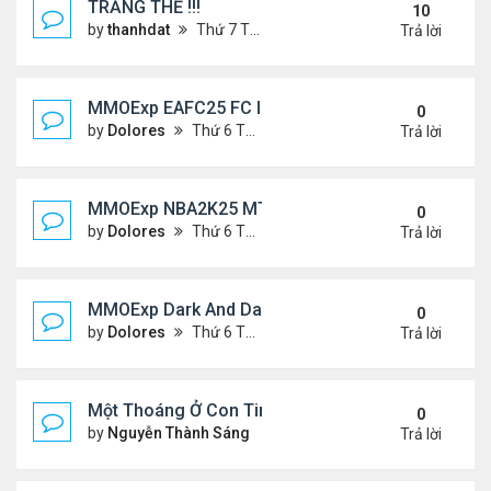
TRĂNG THỀ !!!
10
by
thanhdat
Thứ 7 Tháng 7 06, 2024 5:05 pm
Trả lời
MMOExp EAFC25 FC IQ: Tactical Overhaul
0
by
Dolores
Thứ 6 Tháng 9 27, 2024 6:43 pm
Trả lời
MMOExp NBA2K25 MT Stephen Curry
0
by
Dolores
Thứ 6 Tháng 9 27, 2024 6:42 pm
Trả lời
MMOExp Dark And Darker to levelling up
0
by
Dolores
Thứ 6 Tháng 9 27, 2024 6:40 pm
Trả lời
Một Thoáng Ở Con Tim
0
by
Nguyễn Thành Sáng
Chủ nhật Tháng 8 25, 2024 10
Trả lời