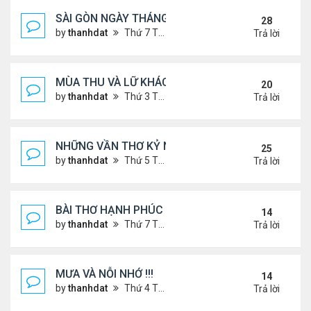
SÀI GÒN NGÀY THÁNG CŨ
28
by
thanhdat
Thứ 7 Tháng 6 29, 2024 9:26 am
Trả lời
MÙA THU VÀ LỮ KHÁCH !!!
20
by
thanhdat
Thứ 3 Tháng 9 10, 2024 1:52 pm
Trả lời
NHỮNG VẦN THƠ KỶ NIỆM !!!
25
by
thanhdat
Thứ 5 Tháng 7 18, 2024 9:14 am
Trả lời
BÀI THƠ HẠNH PHÚC !!!
14
by
thanhdat
Thứ 7 Tháng 7 20, 2024 2:25 pm
Trả lời
MƯA VÀ NỖI NHỚ !!!
14
by
thanhdat
Thứ 4 Tháng 7 10, 2024 8:41 am
Trả lời