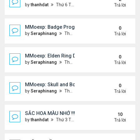
by
thanhdat
Thứ 6 Tháng 12 20, 2024 2:25 pm
Trả lời
MMoexp: Badge Progression in NBA 2K25 is Revol
0
by
Seraphinang
Thứ 3 Tháng 11 26, 2024 7:47 pm
Trả lời
MMoexp: Elden Ring DLC: Investigating the Giant 
0
by
Seraphinang
Thứ 3 Tháng 11 26, 2024 7:47 pm
Trả lời
MMoexp: Skull and Bones Season 3: An Exciting M
0
by
Seraphinang
Thứ 3 Tháng 11 26, 2024 7:46 pm
Trả lời
SẮC HOA MÀU NHỚ !!!
10
by
thanhdat
Thứ 3 Tháng 7 23, 2024 4:02 pm
Trả lời