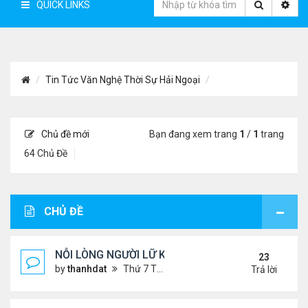
QUICK LINKS
Tin Tức Văn Nghệ Thời Sự Hải Ngoại
Chủ đề mới
Bạn đang xem trang
1
/
1
trang
64 Chủ Đề
CHỦ ĐỀ
NỖI LÒNG NGƯỜI LỮ KHÁCH !!!
23
by
thanhdat
Thứ 7 Tháng 6 29, 2024 5:28 pm
Trả lời