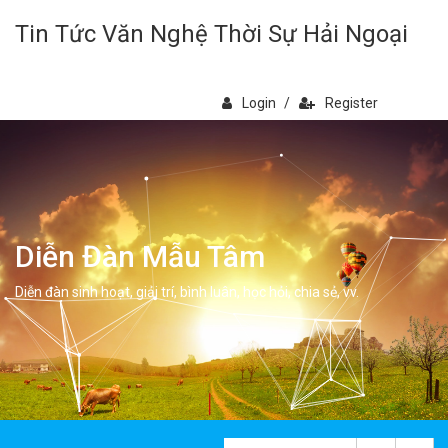
Tin Tức Văn Nghệ Thời Sự Hải Ngoại
Login
/
Register
Diễn Đàn Mẫu Tâm
Diễn đàn sinh hoạt, giải trí, bình luân, học hỏi, chia sẻ, vv.