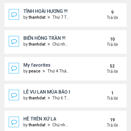
TÌNH HOÀI HƯƠNG !!!
9
by
thanhdat
Thứ 7 Tháng 2 22, 2025 1:32 pm
Trả lời
BIỂN HỒNG TRẦN !!!
10
by
thanhdat
Chủ nhật Tháng 10 27, 2024 2:17 pm
Trả lời
My favorites
52
by
peace
Thứ 4 Tháng 9 04, 2024 12:11 pm
Trả lời
LỄ VU LAN MÙA BÁO HIẾU !!!
1
by
thanhdat
Thứ 6 Tháng 9 05, 2025 1:52 pm
Trả lời
HÈ TRÊN XỨ LẠ
19
by
thanhdat
Chủ nhật Tháng 6 30, 2024 12:19 pm
Trả lời