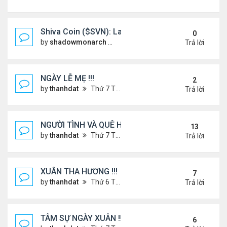
Shiva Coin ($SVN): Launching a Spiritually Backe
0
by
shadowmonarch
Thứ 2 Tháng 5 19, 2025 7:01 am
Trả lời
NGÀY LỄ MẸ !!!
2
by
thanhdat
Thứ 7 Tháng 5 10, 2025 4:21 pm
Trả lời
NGƯỜI TÌNH VÀ QUÊ HƯƠNG
13
by
thanhdat
Thứ 7 Tháng 7 13, 2024 12:55 pm
Trả lời
XUÂN THA HƯƠNG !!!
7
by
thanhdat
Thứ 6 Tháng 1 24, 2025 2:26 am
Trả lời
TÂM SỰ NGÀY XUÂN !!!
6