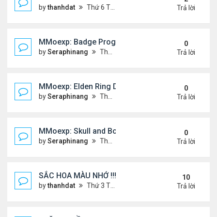
by
thanhdat
Thứ 6 Tháng 12 20, 2024 2:25 pm
Trả lời
MMoexp: Badge Progression in NBA 2K25 is Revol
0
by
Seraphinang
Thứ 3 Tháng 11 26, 2024 7:47 pm
Trả lời
MMoexp: Elden Ring DLC: Investigating the Giant 
0
by
Seraphinang
Thứ 3 Tháng 11 26, 2024 7:47 pm
Trả lời
MMoexp: Skull and Bones Season 3: An Exciting M
0
by
Seraphinang
Thứ 3 Tháng 11 26, 2024 7:46 pm
Trả lời
SẮC HOA MÀU NHỚ !!!
10
by
thanhdat
Thứ 3 Tháng 7 23, 2024 4:02 pm
Trả lời