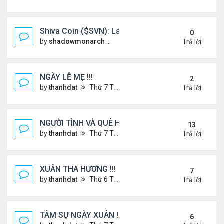
Shiva Coin ($SVN): Launching a Spiritually Backe
0
by
shadowmonarch
Thứ 2 Tháng 5 19, 2025 7:01 am
Trả lời
NGÀY LỄ MẸ !!!
2
by
thanhdat
Thứ 7 Tháng 5 10, 2025 4:21 pm
Trả lời
NGƯỜI TÌNH VÀ QUÊ HƯƠNG
13
by
thanhdat
Thứ 7 Tháng 7 13, 2024 12:55 pm
Trả lời
XUÂN THA HƯƠNG !!!
7
by
thanhdat
Thứ 6 Tháng 1 24, 2025 2:26 am
Trả lời
TÂM SỰ NGÀY XUÂN !!!
6