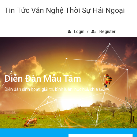
Tin Tức Văn Nghệ Thời Sự Hải Ngoại
Login
/
Register
Diễn Đàn Mẫu Tâm
Diễn đàn sinh hoạt, giải trí, bình luân, học hỏi, chia sẻ, vv.