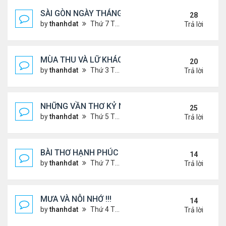
SÀI GÒN NGÀY THÁNG CŨ
28
by
thanhdat
Thứ 7 Tháng 6 29, 2024 9:26 am
Trả lời
MÙA THU VÀ LỮ KHÁCH !!!
20
by
thanhdat
Thứ 3 Tháng 9 10, 2024 1:52 pm
Trả lời
NHỮNG VẦN THƠ KỶ NIỆM !!!
25
by
thanhdat
Thứ 5 Tháng 7 18, 2024 9:14 am
Trả lời
BÀI THƠ HẠNH PHÚC !!!
14
by
thanhdat
Thứ 7 Tháng 7 20, 2024 2:25 pm
Trả lời
MƯA VÀ NỖI NHỚ !!!
14
by
thanhdat
Thứ 4 Tháng 7 10, 2024 8:41 am
Trả lời