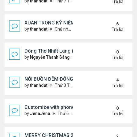
by
thanhdat
Thứ 7 Tháng 1 25, 2025 10:28 am
Trả lời
XUÂN TRONG KỶ NIỆM !!!
6
by
thanhdat
Chủ nhật Tháng 1 19, 2025 9:05 am
Trả lời
Dòng Thơ Nhất Lang (Nguyễn Thành Sáng) - 1
0
by
Nguyễn Thành Sáng
Thứ 6 Tháng 1 24, 2025 9:09 
Trả lời
NỖI BUỒN ĐÊM ĐÔNG !!!
4
by
thanhdat
Thứ 3 Tháng 12 24, 2024 9:44 am
Trả lời
Customize with phone ringtones
0
by
JenaJena
Thứ 6 Tháng 1 03, 2025 1:20 am
Trả lời
MERRY CHRISTMAS 2024 & HAPPY NEW YEAR 20
2