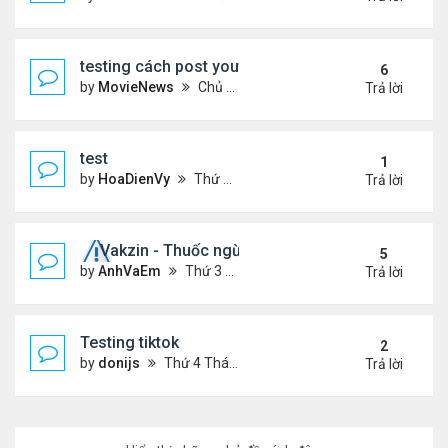
testing cách post youtube video
6
by
MovieNews
Chủ nhật Tháng 10 11, 2020 12:18 pm
Trả lời
test
1
by
HoaDienVy
Thứ 4 Tháng 12 02, 2020 12:22 pm
Trả lời
Vakzin - Thuốc ngừa corona
5
by
AnhVaEm
Thứ 3 Tháng 1 19, 2021 3:19 am
Trả lời
Testing tiktok
2
by
donijs
Thứ 4 Tháng 11 11, 2020 11:23 am
Trả lời