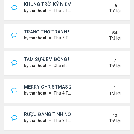
KHUNG TRỜI KỶ NIỆM !
19
by
thanhdat
Thứ 5 Tháng 6 27, 2024 9:56 am
Trả lời
TRANG THƠ TRANH !!!
54
by
thanhdat
Thứ 5 Tháng 6 27, 2024 3:38 pm
Trả lời
TÂM SỰ ĐÊM ĐÔNG !!!
7
by
thanhdat
Chủ nhật Tháng 12 15, 2024 9:37 am
Trả lời
MERRY CHRISTMAS 2025 & HAPPY NEW YEAR 20
1
by
thanhdat
Thứ 4 Tháng 12 24, 2025 1:30 pm
Trả lời
RƯỢU ĐẮNG TÌNH NỒNG !!!
12
by
thanhdat
Thứ 3 Tháng 8 06, 2024 3:49 pm
Trả lời