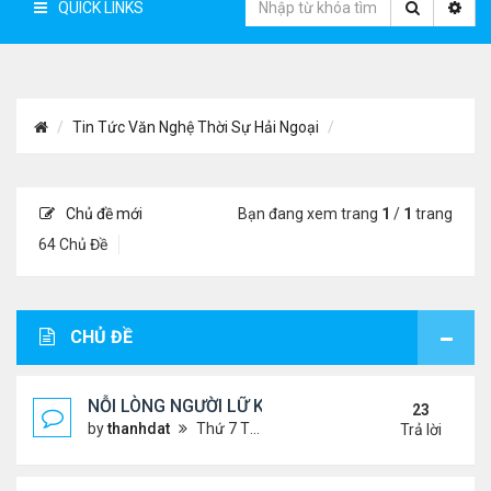
QUICK LINKS
Tin Tức Văn Nghệ Thời Sự Hải Ngoại
Chủ đề mới
Bạn đang xem trang
1
/
1
trang
64 Chủ Đề
CHỦ ĐỀ
NỖI LÒNG NGƯỜI LỮ KHÁCH !!!
23
by
thanhdat
Thứ 7 Tháng 6 29, 2024 5:28 pm
Trả lời