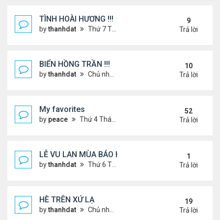
TÌNH HOÀI HƯƠNG !!!
9
by
thanhdat
Thứ 7 Tháng 2 22, 2025 1:32 pm
Trả lời
BIỂN HỒNG TRẦN !!!
10
by
thanhdat
Chủ nhật Tháng 10 27, 2024 2:17 pm
Trả lời
My favorites
52
by
peace
Thứ 4 Tháng 9 04, 2024 12:11 pm
Trả lời
LỄ VU LAN MÙA BÁO HIẾU !!!
1
by
thanhdat
Thứ 6 Tháng 9 05, 2025 1:52 pm
Trả lời
HÈ TRÊN XỨ LẠ
19
by
thanhdat
Chủ nhật Tháng 6 30, 2024 12:19 pm
Trả lời