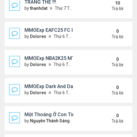
TRĂNG THỀ !!!
10
by
thanhdat
Thứ 7 Tháng 7 06, 2024 5:05 pm
Trả lời
MMOExp EAFC25 FC IQ: Tactical Overhaul
0
by
Dolores
Thứ 6 Tháng 9 27, 2024 6:43 pm
Trả lời
MMOExp NBA2K25 MT Stephen Curry
0
by
Dolores
Thứ 6 Tháng 9 27, 2024 6:42 pm
Trả lời
MMOExp Dark And Darker to levelling up
0
by
Dolores
Thứ 6 Tháng 9 27, 2024 6:40 pm
Trả lời
Một Thoáng Ở Con Tim
0
by
Nguyễn Thành Sáng
Chủ nhật Tháng 8 25, 2024 10
Trả lời