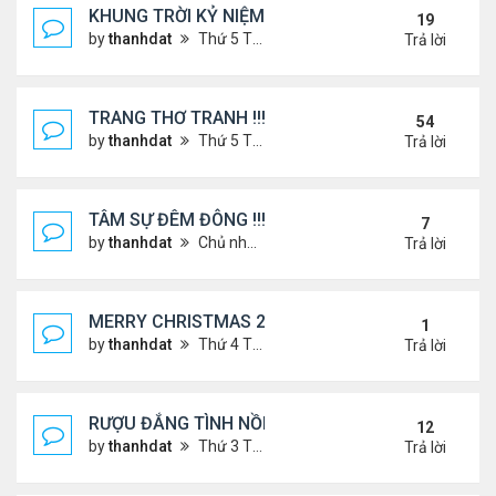
KHUNG TRỜI KỶ NIỆM !
19
by
thanhdat
Thứ 5 Tháng 6 27, 2024 9:56 am
Trả lời
TRANG THƠ TRANH !!!
54
by
thanhdat
Thứ 5 Tháng 6 27, 2024 3:38 pm
Trả lời
TÂM SỰ ĐÊM ĐÔNG !!!
7
by
thanhdat
Chủ nhật Tháng 12 15, 2024 9:37 am
Trả lời
MERRY CHRISTMAS 2025 & HAPPY NEW YEAR 20
1
by
thanhdat
Thứ 4 Tháng 12 24, 2025 1:30 pm
Trả lời
RƯỢU ĐẮNG TÌNH NỒNG !!!
12
by
thanhdat
Thứ 3 Tháng 8 06, 2024 3:49 pm
Trả lời