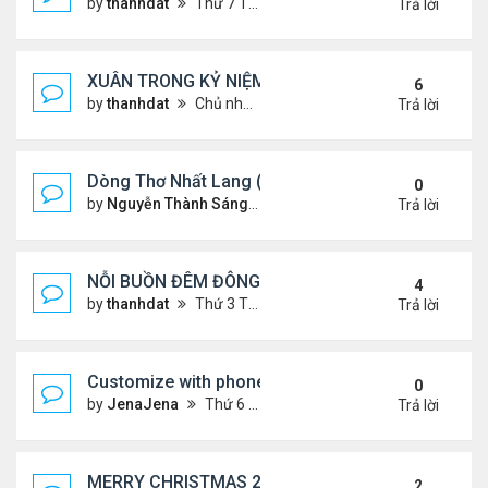
by
thanhdat
Thứ 7 Tháng 1 25, 2025 10:28 am
Trả lời
XUÂN TRONG KỶ NIỆM !!!
6
by
thanhdat
Chủ nhật Tháng 1 19, 2025 9:05 am
Trả lời
Dòng Thơ Nhất Lang (Nguyễn Thành Sáng) - 1
0
by
Nguyễn Thành Sáng
Thứ 6 Tháng 1 24, 2025 9:09 
Trả lời
NỖI BUỒN ĐÊM ĐÔNG !!!
4
by
thanhdat
Thứ 3 Tháng 12 24, 2024 9:44 am
Trả lời
Customize with phone ringtones
0
by
JenaJena
Thứ 6 Tháng 1 03, 2025 1:20 am
Trả lời
MERRY CHRISTMAS 2024 & HAPPY NEW YEAR 20
2