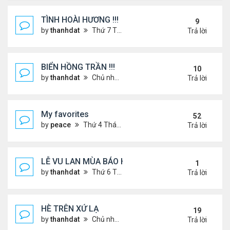
TÌNH HOÀI HƯƠNG !!!
9
by
thanhdat
Thứ 7 Tháng 2 22, 2025 1:32 pm
Trả lời
BIỂN HỒNG TRẦN !!!
10
by
thanhdat
Chủ nhật Tháng 10 27, 2024 2:17 pm
Trả lời
My favorites
52
by
peace
Thứ 4 Tháng 9 04, 2024 12:11 pm
Trả lời
LỄ VU LAN MÙA BÁO HIẾU !!!
1
by
thanhdat
Thứ 6 Tháng 9 05, 2025 1:52 pm
Trả lời
HÈ TRÊN XỨ LẠ
19
by
thanhdat
Chủ nhật Tháng 6 30, 2024 12:19 pm
Trả lời