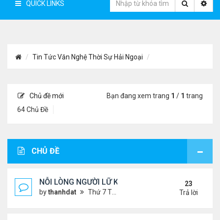
QUICK LINKS
Tin Tức Văn Nghệ Thời Sự Hải Ngoại
Chủ đề mới
Bạn đang xem trang
1
/
1
trang
64 Chủ Đề
CHỦ ĐỀ
NỖI LÒNG NGƯỜI LỮ KHÁCH !!!
23
by
thanhdat
Thứ 7 Tháng 6 29, 2024 5:28 pm
Trả lời