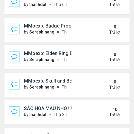
by
thanhdat
Thứ 6 Tháng 12 20, 2024 2:25 pm
Trả lời
MMoexp: Badge Progression in NBA 2K25 is Revol
0
by
Seraphinang
Thứ 3 Tháng 11 26, 2024 7:47 pm
Trả lời
MMoexp: Elden Ring DLC: Investigating the Giant 
0
by
Seraphinang
Thứ 3 Tháng 11 26, 2024 7:47 pm
Trả lời
MMoexp: Skull and Bones Season 3: An Exciting M
0
by
Seraphinang
Thứ 3 Tháng 11 26, 2024 7:46 pm
Trả lời
SẮC HOA MÀU NHỚ !!!
10
by
thanhdat
Thứ 3 Tháng 7 23, 2024 4:02 pm
Trả lời