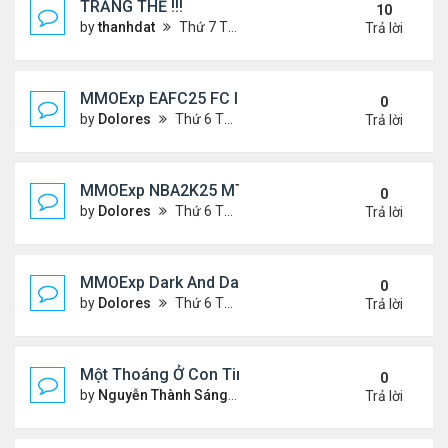
TRĂNG THỀ !!!
10
by
thanhdat
Thứ 7 Tháng 7 06, 2024 5:05 pm
Trả lời
MMOExp EAFC25 FC IQ: Tactical Overhaul
0
by
Dolores
Thứ 6 Tháng 9 27, 2024 6:43 pm
Trả lời
MMOExp NBA2K25 MT Stephen Curry
0
by
Dolores
Thứ 6 Tháng 9 27, 2024 6:42 pm
Trả lời
MMOExp Dark And Darker to levelling up
0
by
Dolores
Thứ 6 Tháng 9 27, 2024 6:40 pm
Trả lời
Một Thoáng Ở Con Tim
0
by
Nguyễn Thành Sáng
Chủ nhật Tháng 8 25, 2024 10
Trả lời