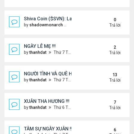
Shiva Coin ($SVN): Launching a Spiritually Backe
0
by
shadowmonarch
Thứ 2 Tháng 5 19, 2025 7:01 am
Trả lời
NGÀY LỄ MẸ !!!
2
by
thanhdat
Thứ 7 Tháng 5 10, 2025 4:21 pm
Trả lời
NGƯỜI TÌNH VÀ QUÊ HƯƠNG
13
by
thanhdat
Thứ 7 Tháng 7 13, 2024 12:55 pm
Trả lời
XUÂN THA HƯƠNG !!!
7
by
thanhdat
Thứ 6 Tháng 1 24, 2025 2:26 am
Trả lời
TÂM SỰ NGÀY XUÂN !!!
6