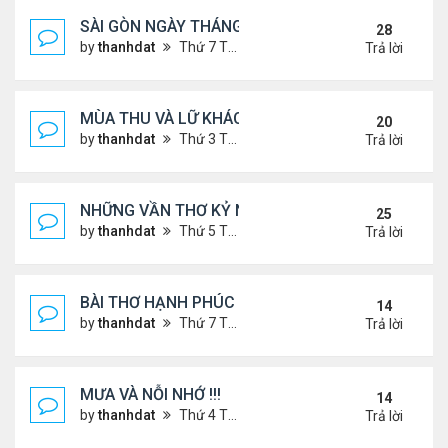
SÀI GÒN NGÀY THÁNG CŨ
28
by
thanhdat
Thứ 7 Tháng 6 29, 2024 9:26 am
Trả lời
MÙA THU VÀ LỮ KHÁCH !!!
20
by
thanhdat
Thứ 3 Tháng 9 10, 2024 1:52 pm
Trả lời
NHỮNG VẦN THƠ KỶ NIỆM !!!
25
by
thanhdat
Thứ 5 Tháng 7 18, 2024 9:14 am
Trả lời
BÀI THƠ HẠNH PHÚC !!!
14
by
thanhdat
Thứ 7 Tháng 7 20, 2024 2:25 pm
Trả lời
MƯA VÀ NỖI NHỚ !!!
14
by
thanhdat
Thứ 4 Tháng 7 10, 2024 8:41 am
Trả lời