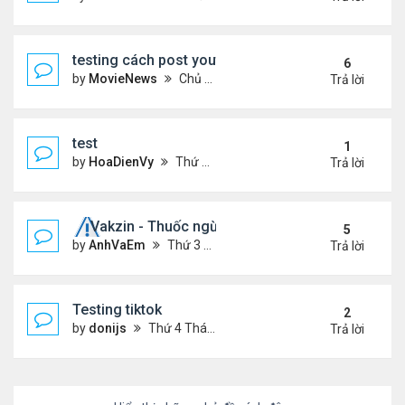
testing cách post youtube video
6
by
MovieNews
Chủ nhật Tháng 10 11, 2020 12:18 pm
Trả lời
test
1
by
HoaDienVy
Thứ 4 Tháng 12 02, 2020 12:22 pm
Trả lời
Vakzin - Thuốc ngừa corona
5
by
AnhVaEm
Thứ 3 Tháng 1 19, 2021 3:19 am
Trả lời
Testing tiktok
2
by
donijs
Thứ 4 Tháng 11 11, 2020 11:23 am
Trả lời