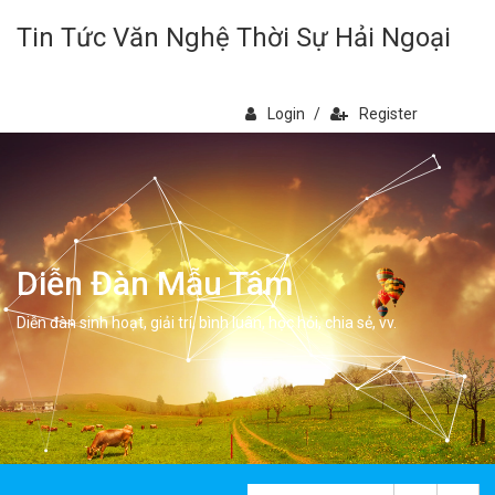
Tin Tức Văn Nghệ Thời Sự Hải Ngoại
Login
/
Register
Diễn Đàn Mẫu Tâm
Diễn đàn sinh hoạt, giải trí, bình luân, học hỏi, chia sẻ, vv.