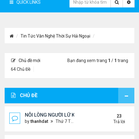
QUICK LINKS
Tin Tức Văn Nghệ Thời Sự Hải Ngoại
Chủ đề mới
Bạn đang xem trang
1
/
1
trang
64 Chủ Đề
CHỦ ĐỀ
NỖI LÒNG NGƯỜI LỮ KHÁCH !!!
23
by
thanhdat
Thứ 7 Tháng 6 29, 2024 5:28 pm
Trả lời