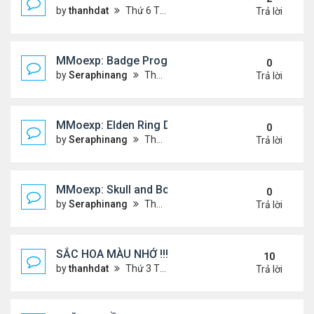
by
thanhdat
Thứ 6 Tháng 12 20, 2024 2:25 pm
Trả lời
MMoexp: Badge Progression in NBA 2K25 is Revol
0
by
Seraphinang
Thứ 3 Tháng 11 26, 2024 7:47 pm
Trả lời
MMoexp: Elden Ring DLC: Investigating the Giant 
0
by
Seraphinang
Thứ 3 Tháng 11 26, 2024 7:47 pm
Trả lời
MMoexp: Skull and Bones Season 3: An Exciting M
0
by
Seraphinang
Thứ 3 Tháng 11 26, 2024 7:46 pm
Trả lời
SẮC HOA MÀU NHỚ !!!
10
by
thanhdat
Thứ 3 Tháng 7 23, 2024 4:02 pm
Trả lời