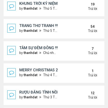
KHUNG TRỜI KỶ NIỆM !
19
by
thanhdat
Thứ 5 Tháng 6 27, 2024 9:56 am
Trả lời
TRANG THƠ TRANH !!!
54
by
thanhdat
Thứ 5 Tháng 6 27, 2024 3:38 pm
Trả lời
TÂM SỰ ĐÊM ĐÔNG !!!
7
by
thanhdat
Chủ nhật Tháng 12 15, 2024 9:37 am
Trả lời
MERRY CHRISTMAS 2025 & HAPPY NEW YEAR 20
1
by
thanhdat
Thứ 4 Tháng 12 24, 2025 1:30 pm
Trả lời
RƯỢU ĐẮNG TÌNH NỒNG !!!
12
by
thanhdat
Thứ 3 Tháng 8 06, 2024 3:49 pm
Trả lời