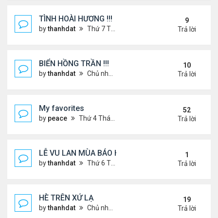
TÌNH HOÀI HƯƠNG !!!
9
by
thanhdat
Thứ 7 Tháng 2 22, 2025 1:32 pm
Trả lời
BIỂN HỒNG TRẦN !!!
10
by
thanhdat
Chủ nhật Tháng 10 27, 2024 2:17 pm
Trả lời
My favorites
52
by
peace
Thứ 4 Tháng 9 04, 2024 12:11 pm
Trả lời
LỄ VU LAN MÙA BÁO HIẾU !!!
1
by
thanhdat
Thứ 6 Tháng 9 05, 2025 1:52 pm
Trả lời
HÈ TRÊN XỨ LẠ
19
by
thanhdat
Chủ nhật Tháng 6 30, 2024 12:19 pm
Trả lời