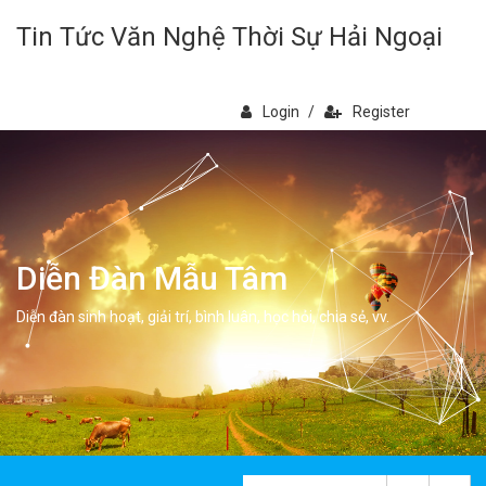
Tin Tức Văn Nghệ Thời Sự Hải Ngoại
Login
/
Register
Diễn Đàn Mẫu Tâm
Diễn đàn sinh hoạt, giải trí, bình luân, học hỏi, chia sẻ, vv.