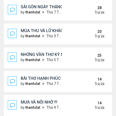
SÀI GÒN NGÀY THÁNG CŨ
28
by
thanhdat
Thứ 7 Tháng 6 29, 2024 9:26 am
Trả lời
MÙA THU VÀ LỮ KHÁCH !!!
20
by
thanhdat
Thứ 3 Tháng 9 10, 2024 1:52 pm
Trả lời
NHỮNG VẦN THƠ KỶ NIỆM !!!
25
by
thanhdat
Thứ 5 Tháng 7 18, 2024 9:14 am
Trả lời
BÀI THƠ HẠNH PHÚC !!!
14
by
thanhdat
Thứ 7 Tháng 7 20, 2024 2:25 pm
Trả lời
MƯA VÀ NỖI NHỚ !!!
14
by
thanhdat
Thứ 4 Tháng 7 10, 2024 8:41 am
Trả lời