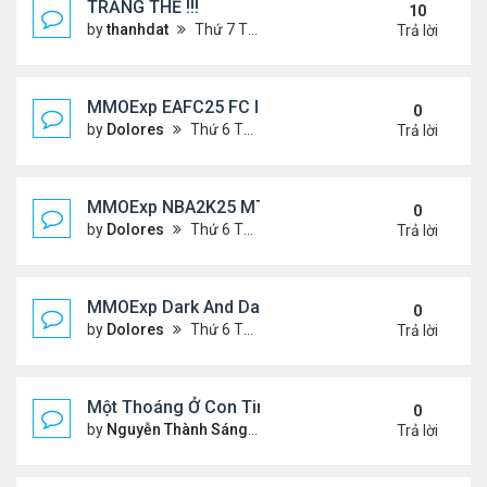
TRĂNG THỀ !!!
10
by
thanhdat
Thứ 7 Tháng 7 06, 2024 5:05 pm
Trả lời
MMOExp EAFC25 FC IQ: Tactical Overhaul
0
by
Dolores
Thứ 6 Tháng 9 27, 2024 6:43 pm
Trả lời
MMOExp NBA2K25 MT Stephen Curry
0
by
Dolores
Thứ 6 Tháng 9 27, 2024 6:42 pm
Trả lời
MMOExp Dark And Darker to levelling up
0
by
Dolores
Thứ 6 Tháng 9 27, 2024 6:40 pm
Trả lời
Một Thoáng Ở Con Tim
0
by
Nguyễn Thành Sáng
Chủ nhật Tháng 8 25, 2024 10
Trả lời