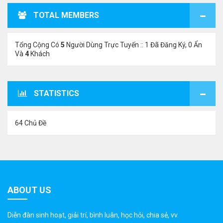
TOTAL MEMBERS
Tổng Cộng Có
5
Người Dùng Trực Tuyến :: 1 Đã Đăng Ký, 0 Ẩn
Và
4
Khách
STATISTICS
64 Chủ Đề
ABOUT US
Diễn đàn sinh hoạt, giải trí, bình luân, học hỏi, chia sẻ, vv.