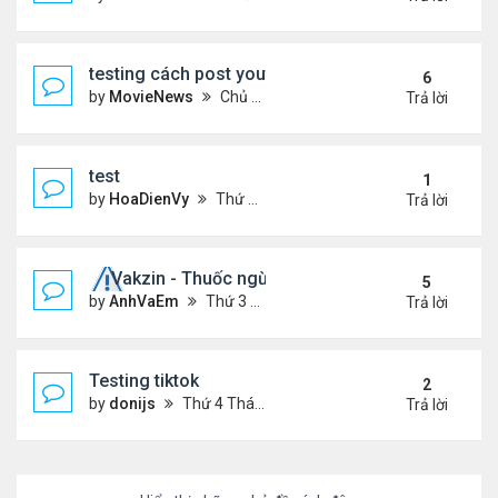
testing cách post youtube video
6
by
MovieNews
Chủ nhật Tháng 10 11, 2020 12:18 pm
Trả lời
test
1
by
HoaDienVy
Thứ 4 Tháng 12 02, 2020 12:22 pm
Trả lời
Vakzin - Thuốc ngừa corona
5
by
AnhVaEm
Thứ 3 Tháng 1 19, 2021 3:19 am
Trả lời
Testing tiktok
2
by
donijs
Thứ 4 Tháng 11 11, 2020 11:23 am
Trả lời