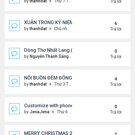
by
thanhdat
Thứ 7 Tháng 1 25, 2025 10:28 am
Trả lời
XUÂN TRONG KỶ NIỆM !!!
6
by
thanhdat
Chủ nhật Tháng 1 19, 2025 9:05 am
Trả lời
Dòng Thơ Nhất Lang (Nguyễn Thành Sáng) - 1
0
by
Nguyễn Thành Sáng
Thứ 6 Tháng 1 24, 2025 9:09 
Trả lời
NỖI BUỒN ĐÊM ĐÔNG !!!
4
by
thanhdat
Thứ 3 Tháng 12 24, 2024 9:44 am
Trả lời
Customize with phone ringtones
0
by
JenaJena
Thứ 6 Tháng 1 03, 2025 1:20 am
Trả lời
MERRY CHRISTMAS 2024 & HAPPY NEW YEAR 20
2