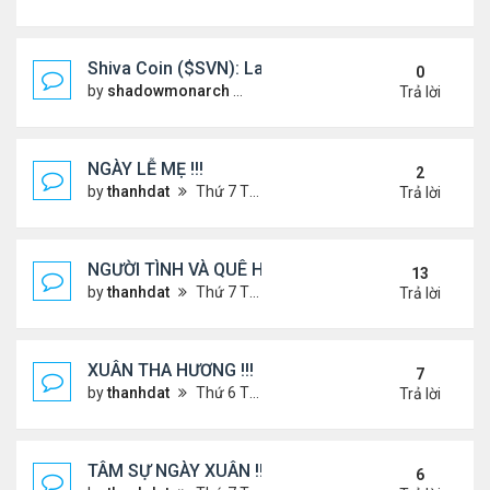
Shiva Coin ($SVN): Launching a Spiritually Backe
0
by
shadowmonarch
Thứ 2 Tháng 5 19, 2025 7:01 am
Trả lời
NGÀY LỄ MẸ !!!
2
by
thanhdat
Thứ 7 Tháng 5 10, 2025 4:21 pm
Trả lời
NGƯỜI TÌNH VÀ QUÊ HƯƠNG
13
by
thanhdat
Thứ 7 Tháng 7 13, 2024 12:55 pm
Trả lời
XUÂN THA HƯƠNG !!!
7
by
thanhdat
Thứ 6 Tháng 1 24, 2025 2:26 am
Trả lời
TÂM SỰ NGÀY XUÂN !!!
6