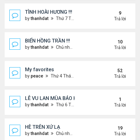
TÌNH HOÀI HƯƠNG !!!
9
by
thanhdat
Thứ 7 Tháng 2 22, 2025 1:32 pm
Trả lời
BIỂN HỒNG TRẦN !!!
10
by
thanhdat
Chủ nhật Tháng 10 27, 2024 2:17 pm
Trả lời
My favorites
52
by
peace
Thứ 4 Tháng 9 04, 2024 12:11 pm
Trả lời
LỄ VU LAN MÙA BÁO HIẾU !!!
1
by
thanhdat
Thứ 6 Tháng 9 05, 2025 1:52 pm
Trả lời
HÈ TRÊN XỨ LẠ
19
by
thanhdat
Chủ nhật Tháng 6 30, 2024 12:19 pm
Trả lời