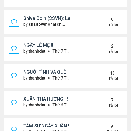
Shiva Coin ($SVN): Launching a Spiritually Backe
0
by
shadowmonarch
Thứ 2 Tháng 5 19, 2025 7:01 am
Trả lời
NGÀY LỄ MẸ !!!
2
by
thanhdat
Thứ 7 Tháng 5 10, 2025 4:21 pm
Trả lời
NGƯỜI TÌNH VÀ QUÊ HƯƠNG
13
by
thanhdat
Thứ 7 Tháng 7 13, 2024 12:55 pm
Trả lời
XUÂN THA HƯƠNG !!!
7
by
thanhdat
Thứ 6 Tháng 1 24, 2025 2:26 am
Trả lời
TÂM SỰ NGÀY XUÂN !!!
6