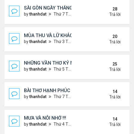
SÀI GÒN NGÀY THÁNG CŨ
28
by
thanhdat
Thứ 7 Tháng 6 29, 2024 9:26 am
Trả lời
MÙA THU VÀ LỮ KHÁCH !!!
20
by
thanhdat
Thứ 3 Tháng 9 10, 2024 1:52 pm
Trả lời
NHỮNG VẦN THƠ KỶ NIỆM !!!
25
by
thanhdat
Thứ 5 Tháng 7 18, 2024 9:14 am
Trả lời
BÀI THƠ HẠNH PHÚC !!!
14
by
thanhdat
Thứ 7 Tháng 7 20, 2024 2:25 pm
Trả lời
MƯA VÀ NỖI NHỚ !!!
14
by
thanhdat
Thứ 4 Tháng 7 10, 2024 8:41 am
Trả lời