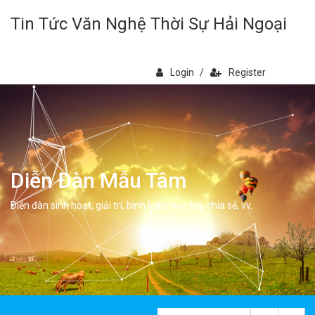
Tin Tức Văn Nghệ Thời Sự Hải Ngoại
Login
/
Register
Diễn Đàn Mẫu Tâm
Diễn đàn sinh hoạt, giải trí, bình luân, học hỏi, chia sẻ, vv.