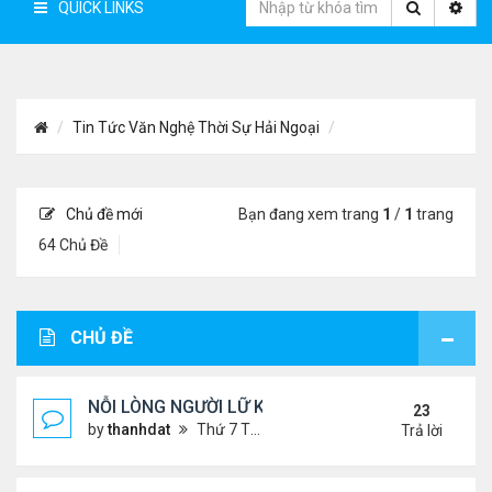
QUICK LINKS
Tin Tức Văn Nghệ Thời Sự Hải Ngoại
Chủ đề mới
Bạn đang xem trang
1
/
1
trang
64 Chủ Đề
CHỦ ĐỀ
NỖI LÒNG NGƯỜI LỮ KHÁCH !!!
23
by
thanhdat
Thứ 7 Tháng 6 29, 2024 5:28 pm
Trả lời