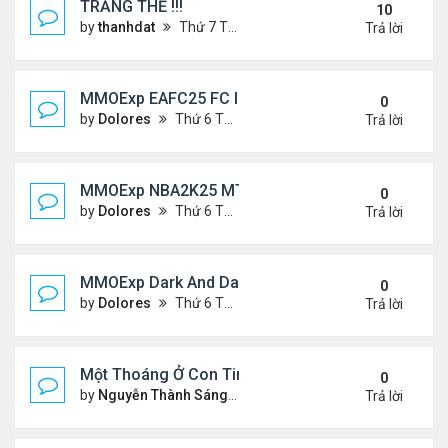
TRĂNG THỀ !!!
10
by
thanhdat
Thứ 7 Tháng 7 06, 2024 5:05 pm
Trả lời
MMOExp EAFC25 FC IQ: Tactical Overhaul
0
by
Dolores
Thứ 6 Tháng 9 27, 2024 6:43 pm
Trả lời
MMOExp NBA2K25 MT Stephen Curry
0
by
Dolores
Thứ 6 Tháng 9 27, 2024 6:42 pm
Trả lời
MMOExp Dark And Darker to levelling up
0
by
Dolores
Thứ 6 Tháng 9 27, 2024 6:40 pm
Trả lời
Một Thoáng Ở Con Tim
0
by
Nguyễn Thành Sáng
Chủ nhật Tháng 8 25, 2024 10
Trả lời