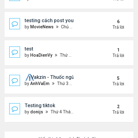
testing cách post youtube video
6
by
MovieNews
Chủ nhật Tháng 10 11, 2020 12:18 pm
Trả lời
test
1
by
HoaDienVy
Thứ 4 Tháng 12 02, 2020 12:22 pm
Trả lời
Vakzin - Thuốc ngừa corona
5
by
AnhVaEm
Thứ 3 Tháng 1 19, 2021 3:19 am
Trả lời
Testing tiktok
2
by
donijs
Thứ 4 Tháng 11 11, 2020 11:23 am
Trả lời