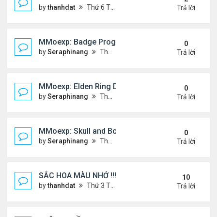
by
thanhdat
Thứ 6 Tháng 12 20, 2024 2:25 pm
Trả lời
MMoexp: Badge Progression in NBA 2K25 is Revol
0
by
Seraphinang
Thứ 3 Tháng 11 26, 2024 7:47 pm
Trả lời
MMoexp: Elden Ring DLC: Investigating the Giant 
0
by
Seraphinang
Thứ 3 Tháng 11 26, 2024 7:47 pm
Trả lời
MMoexp: Skull and Bones Season 3: An Exciting M
0
by
Seraphinang
Thứ 3 Tháng 11 26, 2024 7:46 pm
Trả lời
SẮC HOA MÀU NHỚ !!!
10
by
thanhdat
Thứ 3 Tháng 7 23, 2024 4:02 pm
Trả lời