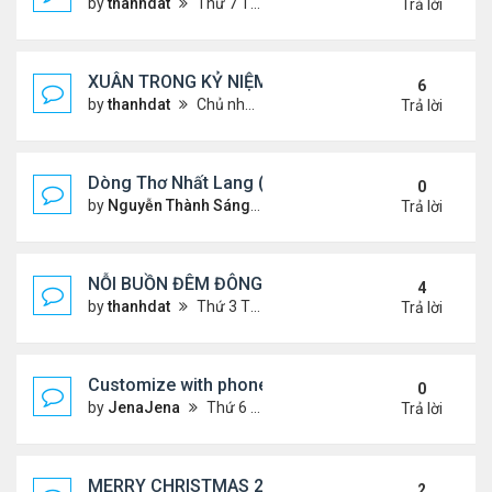
by
thanhdat
Thứ 7 Tháng 1 25, 2025 10:28 am
Trả lời
XUÂN TRONG KỶ NIỆM !!!
6
by
thanhdat
Chủ nhật Tháng 1 19, 2025 9:05 am
Trả lời
Dòng Thơ Nhất Lang (Nguyễn Thành Sáng) - 1
0
by
Nguyễn Thành Sáng
Thứ 6 Tháng 1 24, 2025 9:09 
Trả lời
NỖI BUỒN ĐÊM ĐÔNG !!!
4
by
thanhdat
Thứ 3 Tháng 12 24, 2024 9:44 am
Trả lời
Customize with phone ringtones
0
by
JenaJena
Thứ 6 Tháng 1 03, 2025 1:20 am
Trả lời
MERRY CHRISTMAS 2024 & HAPPY NEW YEAR 20
2