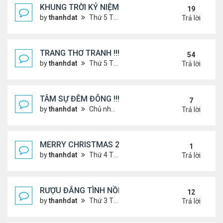
KHUNG TRỜI KỶ NIỆM !
19
by
thanhdat
Thứ 5 Tháng 6 27, 2024 9:56 am
Trả lời
TRANG THƠ TRANH !!!
54
by
thanhdat
Thứ 5 Tháng 6 27, 2024 3:38 pm
Trả lời
TÂM SỰ ĐÊM ĐÔNG !!!
7
by
thanhdat
Chủ nhật Tháng 12 15, 2024 9:37 am
Trả lời
MERRY CHRISTMAS 2025 & HAPPY NEW YEAR 20
1
by
thanhdat
Thứ 4 Tháng 12 24, 2025 1:30 pm
Trả lời
RƯỢU ĐẮNG TÌNH NỒNG !!!
12
by
thanhdat
Thứ 3 Tháng 8 06, 2024 3:49 pm
Trả lời