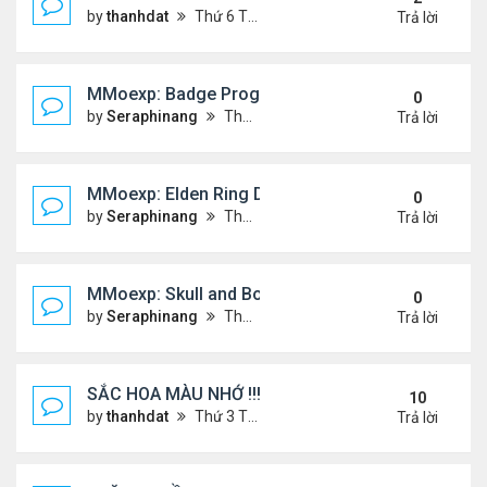
by
thanhdat
Thứ 6 Tháng 12 20, 2024 2:25 pm
Trả lời
MMoexp: Badge Progression in NBA 2K25 is Revol
0
by
Seraphinang
Thứ 3 Tháng 11 26, 2024 7:47 pm
Trả lời
MMoexp: Elden Ring DLC: Investigating the Giant 
0
by
Seraphinang
Thứ 3 Tháng 11 26, 2024 7:47 pm
Trả lời
MMoexp: Skull and Bones Season 3: An Exciting M
0
by
Seraphinang
Thứ 3 Tháng 11 26, 2024 7:46 pm
Trả lời
SẮC HOA MÀU NHỚ !!!
10
by
thanhdat
Thứ 3 Tháng 7 23, 2024 4:02 pm
Trả lời