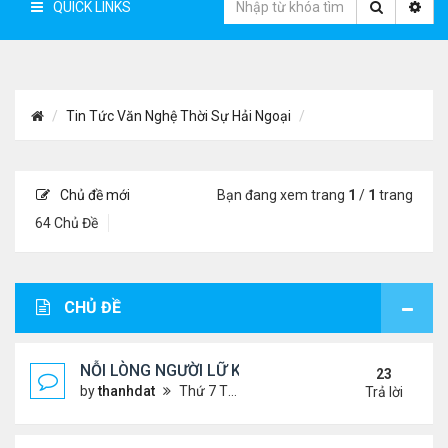
QUICK LINKS
Tin Tức Văn Nghệ Thời Sự Hải Ngoại
Chủ đề mới
Bạn đang xem trang
1
/
1
trang
64 Chủ Đề
CHỦ ĐỀ
NỖI LÒNG NGƯỜI LỮ KHÁCH !!!
23
by
thanhdat
Thứ 7 Tháng 6 29, 2024 5:28 pm
Trả lời