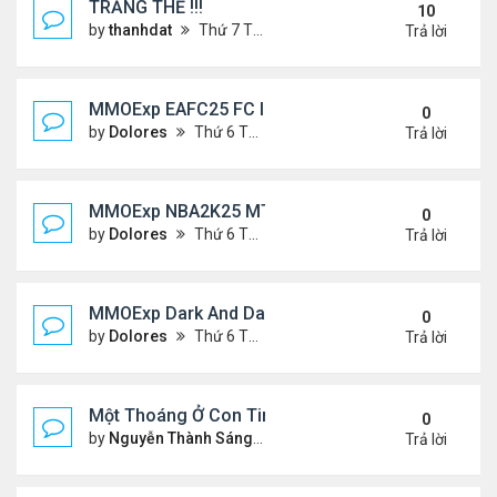
TRĂNG THỀ !!!
10
by
thanhdat
Thứ 7 Tháng 7 06, 2024 5:05 pm
Trả lời
MMOExp EAFC25 FC IQ: Tactical Overhaul
0
by
Dolores
Thứ 6 Tháng 9 27, 2024 6:43 pm
Trả lời
MMOExp NBA2K25 MT Stephen Curry
0
by
Dolores
Thứ 6 Tháng 9 27, 2024 6:42 pm
Trả lời
MMOExp Dark And Darker to levelling up
0
by
Dolores
Thứ 6 Tháng 9 27, 2024 6:40 pm
Trả lời
Một Thoáng Ở Con Tim
0
by
Nguyễn Thành Sáng
Chủ nhật Tháng 8 25, 2024 10
Trả lời