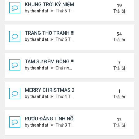
KHUNG TRỜI KỶ NIỆM !
19
by
thanhdat
Thứ 5 Tháng 6 27, 2024 9:56 am
Trả lời
TRANG THƠ TRANH !!!
54
by
thanhdat
Thứ 5 Tháng 6 27, 2024 3:38 pm
Trả lời
TÂM SỰ ĐÊM ĐÔNG !!!
7
by
thanhdat
Chủ nhật Tháng 12 15, 2024 9:37 am
Trả lời
MERRY CHRISTMAS 2025 & HAPPY NEW YEAR 20
1
by
thanhdat
Thứ 4 Tháng 12 24, 2025 1:30 pm
Trả lời
RƯỢU ĐẮNG TÌNH NỒNG !!!
12
by
thanhdat
Thứ 3 Tháng 8 06, 2024 3:49 pm
Trả lời