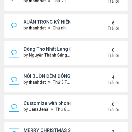
by
thanhdat
Thứ 7 Tháng 1 25, 2025 10:28 am
Trả lời
XUÂN TRONG KỶ NIỆM !!!
6
by
thanhdat
Chủ nhật Tháng 1 19, 2025 9:05 am
Trả lời
Dòng Thơ Nhất Lang (Nguyễn Thành Sáng) - 1
0
by
Nguyễn Thành Sáng
Thứ 6 Tháng 1 24, 2025 9:09 
Trả lời
NỖI BUỒN ĐÊM ĐÔNG !!!
4
by
thanhdat
Thứ 3 Tháng 12 24, 2024 9:44 am
Trả lời
Customize with phone ringtones
0
by
JenaJena
Thứ 6 Tháng 1 03, 2025 1:20 am
Trả lời
MERRY CHRISTMAS 2024 & HAPPY NEW YEAR 20
2