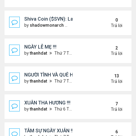
Shiva Coin ($SVN): Launching a Spiritually Backe
0
by
shadowmonarch
Thứ 2 Tháng 5 19, 2025 7:01 am
Trả lời
NGÀY LỄ MẸ !!!
2
by
thanhdat
Thứ 7 Tháng 5 10, 2025 4:21 pm
Trả lời
NGƯỜI TÌNH VÀ QUÊ HƯƠNG
13
by
thanhdat
Thứ 7 Tháng 7 13, 2024 12:55 pm
Trả lời
XUÂN THA HƯƠNG !!!
7
by
thanhdat
Thứ 6 Tháng 1 24, 2025 2:26 am
Trả lời
TÂM SỰ NGÀY XUÂN !!!
6