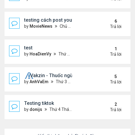
testing cách post youtube video
6
by
MovieNews
Chủ nhật Tháng 10 11, 2020 12:18 pm
Trả lời
test
1
by
HoaDienVy
Thứ 4 Tháng 12 02, 2020 12:22 pm
Trả lời
Vakzin - Thuốc ngừa corona
5
by
AnhVaEm
Thứ 3 Tháng 1 19, 2021 3:19 am
Trả lời
Testing tiktok
2
by
donijs
Thứ 4 Tháng 11 11, 2020 11:23 am
Trả lời