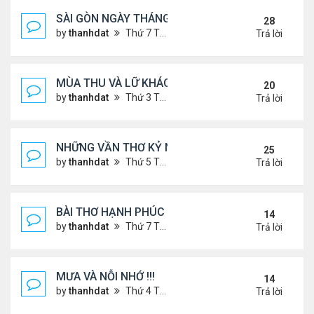
SÀI GÒN NGÀY THÁNG CŨ
28
by
thanhdat
Thứ 7 Tháng 6 29, 2024 9:26 am
Trả lời
MÙA THU VÀ LỮ KHÁCH !!!
20
by
thanhdat
Thứ 3 Tháng 9 10, 2024 1:52 pm
Trả lời
NHỮNG VẦN THƠ KỶ NIỆM !!!
25
by
thanhdat
Thứ 5 Tháng 7 18, 2024 9:14 am
Trả lời
BÀI THƠ HẠNH PHÚC !!!
14
by
thanhdat
Thứ 7 Tháng 7 20, 2024 2:25 pm
Trả lời
MƯA VÀ NỖI NHỚ !!!
14
by
thanhdat
Thứ 4 Tháng 7 10, 2024 8:41 am
Trả lời