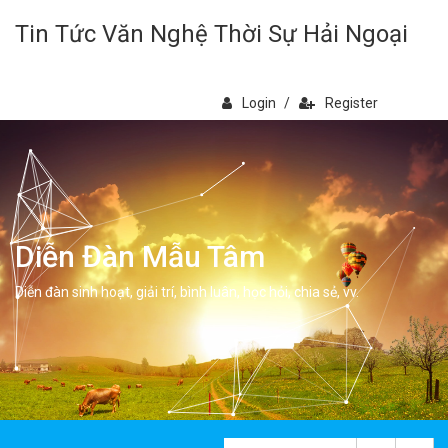
Tin Tức Văn Nghệ Thời Sự Hải Ngoại
Login
/
Register
Diễn Đàn Mẫu Tâm
Diễn đàn sinh hoạt, giải trí, bình luân, học hỏi, chia sẻ, vv.