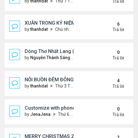
by
thanhdat
Thứ 7 Tháng 1 25, 2025 10:28 am
Trả lời
XUÂN TRONG KỶ NIỆM !!!
6
by
thanhdat
Chủ nhật Tháng 1 19, 2025 9:05 am
Trả lời
Dòng Thơ Nhất Lang (Nguyễn Thành Sáng) - 1
0
by
Nguyễn Thành Sáng
Thứ 6 Tháng 1 24, 2025 9:09 
Trả lời
NỖI BUỒN ĐÊM ĐÔNG !!!
4
by
thanhdat
Thứ 3 Tháng 12 24, 2024 9:44 am
Trả lời
Customize with phone ringtones
0
by
JenaJena
Thứ 6 Tháng 1 03, 2025 1:20 am
Trả lời
MERRY CHRISTMAS 2024 & HAPPY NEW YEAR 20
2