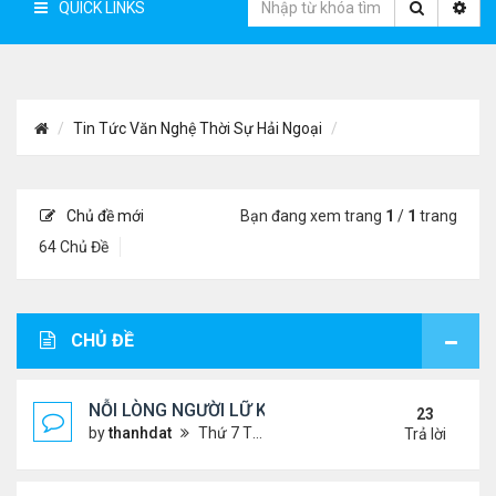
QUICK LINKS
Tin Tức Văn Nghệ Thời Sự Hải Ngoại
Chủ đề mới
Bạn đang xem trang
1
/
1
trang
64 Chủ Đề
CHỦ ĐỀ
NỖI LÒNG NGƯỜI LỮ KHÁCH !!!
23
by
thanhdat
Thứ 7 Tháng 6 29, 2024 5:28 pm
Trả lời