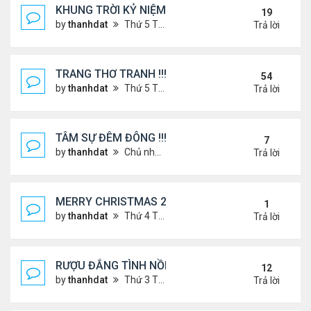
KHUNG TRỜI KỶ NIỆM !
19
by
thanhdat
Thứ 5 Tháng 6 27, 2024 9:56 am
Trả lời
TRANG THƠ TRANH !!!
54
by
thanhdat
Thứ 5 Tháng 6 27, 2024 3:38 pm
Trả lời
TÂM SỰ ĐÊM ĐÔNG !!!
7
by
thanhdat
Chủ nhật Tháng 12 15, 2024 9:37 am
Trả lời
MERRY CHRISTMAS 2025 & HAPPY NEW YEAR 20
1
by
thanhdat
Thứ 4 Tháng 12 24, 2025 1:30 pm
Trả lời
RƯỢU ĐẮNG TÌNH NỒNG !!!
12
by
thanhdat
Thứ 3 Tháng 8 06, 2024 3:49 pm
Trả lời