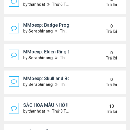
by
thanhdat
Thứ 6 Tháng 12 20, 2024 2:25 pm
Trả lời
MMoexp: Badge Progression in NBA 2K25 is Revol
0
by
Seraphinang
Thứ 3 Tháng 11 26, 2024 7:47 pm
Trả lời
MMoexp: Elden Ring DLC: Investigating the Giant 
0
by
Seraphinang
Thứ 3 Tháng 11 26, 2024 7:47 pm
Trả lời
MMoexp: Skull and Bones Season 3: An Exciting M
0
by
Seraphinang
Thứ 3 Tháng 11 26, 2024 7:46 pm
Trả lời
SẮC HOA MÀU NHỚ !!!
10
by
thanhdat
Thứ 3 Tháng 7 23, 2024 4:02 pm
Trả lời