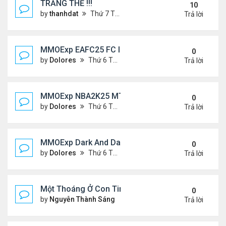
TRĂNG THỀ !!!
10
by
thanhdat
Thứ 7 Tháng 7 06, 2024 5:05 pm
Trả lời
MMOExp EAFC25 FC IQ: Tactical Overhaul
0
by
Dolores
Thứ 6 Tháng 9 27, 2024 6:43 pm
Trả lời
MMOExp NBA2K25 MT Stephen Curry
0
by
Dolores
Thứ 6 Tháng 9 27, 2024 6:42 pm
Trả lời
MMOExp Dark And Darker to levelling up
0
by
Dolores
Thứ 6 Tháng 9 27, 2024 6:40 pm
Trả lời
Một Thoáng Ở Con Tim
0
by
Nguyễn Thành Sáng
Chủ nhật Tháng 8 25, 2024 10
Trả lời