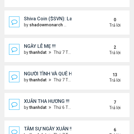
Shiva Coin ($SVN): Launching a Spiritually Backe
0
by
shadowmonarch
Thứ 2 Tháng 5 19, 2025 7:01 am
Trả lời
NGÀY LỄ MẸ !!!
2
by
thanhdat
Thứ 7 Tháng 5 10, 2025 4:21 pm
Trả lời
NGƯỜI TÌNH VÀ QUÊ HƯƠNG
13
by
thanhdat
Thứ 7 Tháng 7 13, 2024 12:55 pm
Trả lời
XUÂN THA HƯƠNG !!!
7
by
thanhdat
Thứ 6 Tháng 1 24, 2025 2:26 am
Trả lời
TÂM SỰ NGÀY XUÂN !!!
6