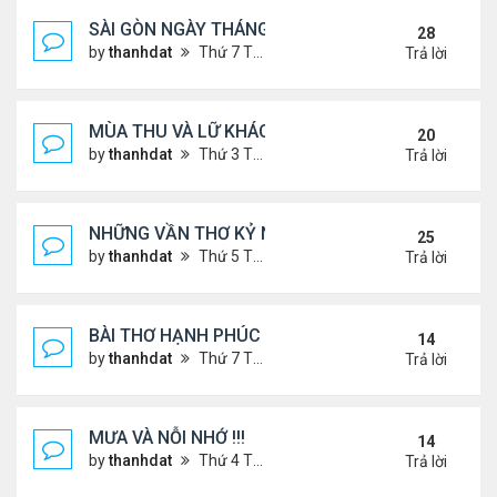
SÀI GÒN NGÀY THÁNG CŨ
28
by
thanhdat
Thứ 7 Tháng 6 29, 2024 9:26 am
Trả lời
MÙA THU VÀ LỮ KHÁCH !!!
20
by
thanhdat
Thứ 3 Tháng 9 10, 2024 1:52 pm
Trả lời
NHỮNG VẦN THƠ KỶ NIỆM !!!
25
by
thanhdat
Thứ 5 Tháng 7 18, 2024 9:14 am
Trả lời
BÀI THƠ HẠNH PHÚC !!!
14
by
thanhdat
Thứ 7 Tháng 7 20, 2024 2:25 pm
Trả lời
MƯA VÀ NỖI NHỚ !!!
14
by
thanhdat
Thứ 4 Tháng 7 10, 2024 8:41 am
Trả lời