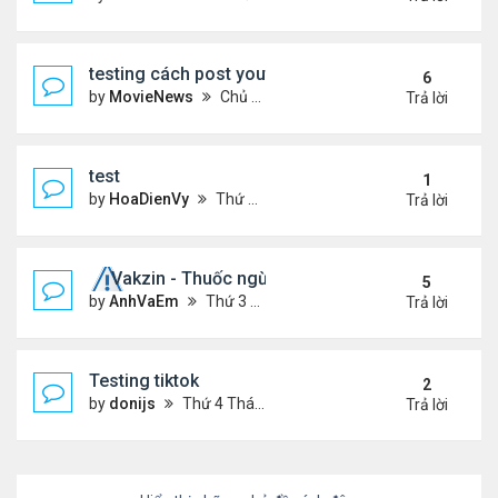
testing cách post youtube video
6
by
MovieNews
Chủ nhật Tháng 10 11, 2020 12:18 pm
Trả lời
test
1
by
HoaDienVy
Thứ 4 Tháng 12 02, 2020 12:22 pm
Trả lời
Vakzin - Thuốc ngừa corona
5
by
AnhVaEm
Thứ 3 Tháng 1 19, 2021 3:19 am
Trả lời
Testing tiktok
2
by
donijs
Thứ 4 Tháng 11 11, 2020 11:23 am
Trả lời