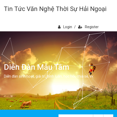
Tin Tức Văn Nghệ Thời Sự Hải Ngoại
Login
/
Register
Diễn Đàn Mẫu Tâm
Diễn đàn sinh hoạt, giải trí, bình luân, học hỏi, chia sẻ, vv.