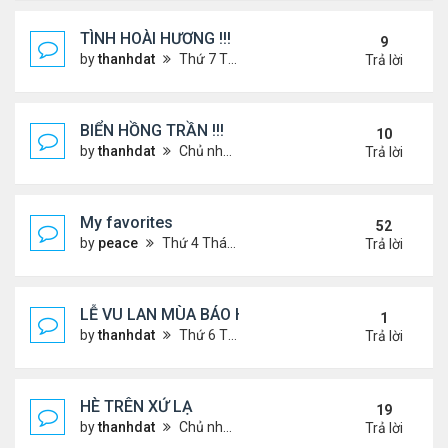
TÌNH HOÀI HƯƠNG !!!
9
by
thanhdat
Thứ 7 Tháng 2 22, 2025 1:32 pm
Trả lời
BIỂN HỒNG TRẦN !!!
10
by
thanhdat
Chủ nhật Tháng 10 27, 2024 2:17 pm
Trả lời
My favorites
52
by
peace
Thứ 4 Tháng 9 04, 2024 12:11 pm
Trả lời
LỄ VU LAN MÙA BÁO HIẾU !!!
1
by
thanhdat
Thứ 6 Tháng 9 05, 2025 1:52 pm
Trả lời
HÈ TRÊN XỨ LẠ
19
by
thanhdat
Chủ nhật Tháng 6 30, 2024 12:19 pm
Trả lời