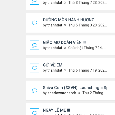
by
thanhdat
Thứ 3 Tháng 7 23, 2024 3:22 pm
ĐƯỜNG MÒN HÀNH HƯƠNG !!!
by
thanhdat
Thứ 5 Tháng 3 20, 2025 5:00 pm
GIẤC MƠ ĐOÀN VIÊN !!!
by
thanhdat
Chủ nhật Tháng 7 14, 2024 10:46 am
GỞI VỀ EM !!!
by
thanhdat
Thứ 6 Tháng 7 19, 2024 5:22 pm
Shiva Coin ($SVN): Launching a Spirit
by
shadowmonarch
Thứ 2 Tháng 5 19, 2025 7:01 am
NGÀY LỄ MẸ !!!