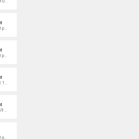
Chủ nhật Tháng 5 11, 2025 9:01 am
t
Thứ 7 Tháng 3 08, 2025 2:40 pm
t
Thứ 5 Tháng 2 27, 2025 4:00 pm
t
Chủ nhật Tháng 2 23, 2025 1:10 pm
t
Thứ 2 Tháng 2 17, 2025 11:59 am
 Thành Sáng
Thứ 6 Tháng 1 24, 2025 9:09 pm