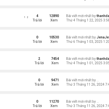
4
12890
Bài viết mới nhất by
thanhda
1
2
Trả lời
Xem
0
10530
Bài viết mới nhất by
JenaJe
Trả lời
Xem
W YEAR 2025
2
7454
Bài viết mới nhất by
thanhda
Trả lời
Xem
25 is Revolutionizing the Game
0
9471
Bài viết mới nhất by
Seraph
Trả lời
Xem
 the Giant Volcano Cauldron’s Role
0
11270
Bài viết mới nhất by
Seraph
Trả lời
Xem