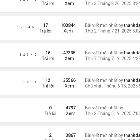
Trả lời
Xem
17
103844
Bài viết mới nhất by
thanhda
1
2
3
4
5
Trả lời
Xem
16
47335
Bài viết mới nhất by
thanhda
1
2
3
4
5
Trả lời
Xem
12
35566
Bài viết mới nhất by
thanhda
1
2
3
4
Trả lời
Xem
ually Backed Token
0
4797
Bài viết mới nhất by
shado
Trả lời
Xem
2
3867
Bài viết mới nhất by
thanhda