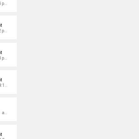
Thứ 3 Tháng 8 26, 2025 3:24 pm
t
Thứ 2 Tháng 7 21, 2025 5:02 pm
t
Thứ 7 Tháng 7 19, 2025 4:28 pm
t
Chủ nhật Tháng 6 15, 2025 8:15 pm
wmonarch
Thứ 2 Tháng 5 19, 2025 7:01 am
t