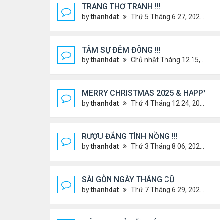
TRANG THƠ TRANH !!!
by
thanhdat
Thứ 5 Tháng 6 27, 2024 3:38 pm
TÂM SỰ ĐÊM ĐÔNG !!!
by
thanhdat
Chủ nhật Tháng 12 15, 2024 9:37 am
MERRY CHRISTMAS 2025 & HAPPY NE
by
thanhdat
Thứ 4 Tháng 12 24, 2025 1:30 pm
RƯỢU ĐẮNG TÌNH NỒNG !!!
by
thanhdat
Thứ 3 Tháng 8 06, 2024 3:49 pm
SÀI GÒN NGÀY THÁNG CŨ
by
thanhdat
Thứ 7 Tháng 6 29, 2024 9:26 am