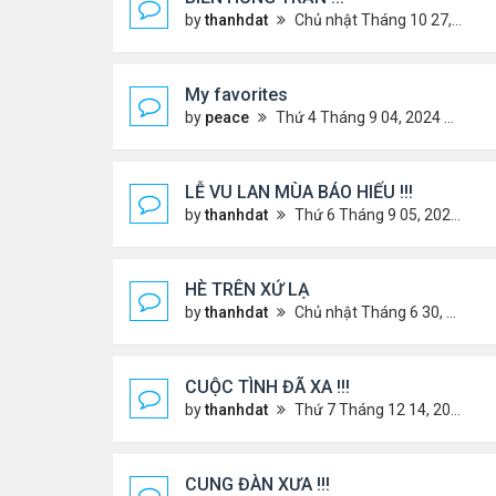
by
thanhdat
Chủ nhật Tháng 10 27, 2024 2:17 pm
My favorites
by
peace
Thứ 4 Tháng 9 04, 2024 12:11 pm
LỄ VU LAN MÙA BÁO HIẾU !!!
by
thanhdat
Thứ 6 Tháng 9 05, 2025 1:52 pm
HÈ TRÊN XỨ LẠ
by
thanhdat
Chủ nhật Tháng 6 30, 2024 12:19 pm
CUỘC TÌNH ĐÃ XA !!!
by
thanhdat
Thứ 7 Tháng 12 14, 2024 2:15 am
CUNG ĐÀN XƯA !!!