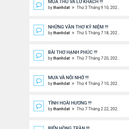
MÙA THU VÀ LỮ KHÁCH !!!
by
thanhdat
Thứ 3 Tháng 9 10, 2024 1:52 pm
NHỮNG VẦN THƠ KỶ NIỆM !!!
by
thanhdat
Thứ 5 Tháng 7 18, 2024 9:14 am
BÀI THƠ HẠNH PHÚC !!!
by
thanhdat
Thứ 7 Tháng 7 20, 2024 2:25 pm
MƯA VÀ NỖI NHỚ !!!
by
thanhdat
Thứ 4 Tháng 7 10, 2024 8:41 am
TÌNH HOÀI HƯƠNG !!!
by
thanhdat
Thứ 7 Tháng 2 22, 2025 1:32 pm
BIỂN HỒNG TRẦN !!!