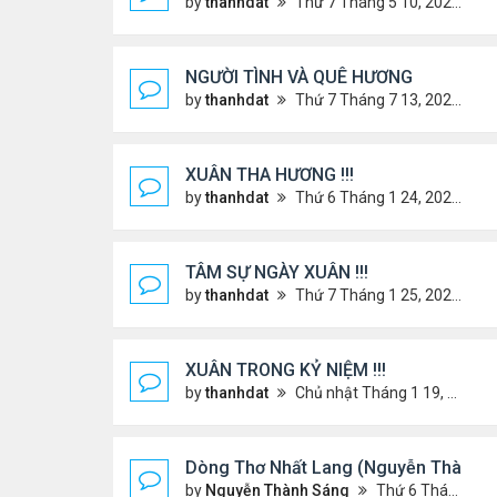
by
thanhdat
Thứ 7 Tháng 5 10, 2025 4:21 pm
NGƯỜI TÌNH VÀ QUÊ HƯƠNG
by
thanhdat
Thứ 7 Tháng 7 13, 2024 12:55 pm
XUÂN THA HƯƠNG !!!
by
thanhdat
Thứ 6 Tháng 1 24, 2025 2:26 am
TÂM SỰ NGÀY XUÂN !!!
by
thanhdat
Thứ 7 Tháng 1 25, 2025 10:28 am
XUÂN TRONG KỶ NIỆM !!!
by
thanhdat
Chủ nhật Tháng 1 19, 2025 9:05 am
Dòng Thơ Nhất Lang (Nguyễn Thành S
by
Nguyễn Thành Sáng
Thứ 6 Tháng 1 24, 2025 9:09 pm