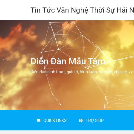
Tin Tức Văn Nghệ Thời Sự Hải 
Diễn Đàn Mẫu Tâm
Diễn đàn sinh hoạt, giải trí, bình luân, học hỏi, chia sẻ, vv.
QUICK LINKS
TRỢ GIÚP