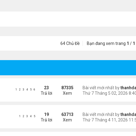
64 Chủ Đề
Bạn đang xem trang
1
/
1
23
87335
Bài viết mới nhất by
thanhda
1
2
3
4
5
6
Trả lời
Xem
19
63713
Bài viết mới nhất by
thanhda
1
2
3
4
5
Trả lời
Xem