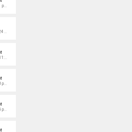
t
Thứ 6 Tháng 9 26, 2025 9:11 pm
Thứ 2 Tháng 9 22, 2025 10:24 am
t
Chủ nhật Tháng 9 07, 2025 11:59 am
t
Thứ 2 Tháng 9 01, 2025 2:08 pm
t
Thứ 6 Tháng 8 29, 2025 2:24 pm
t