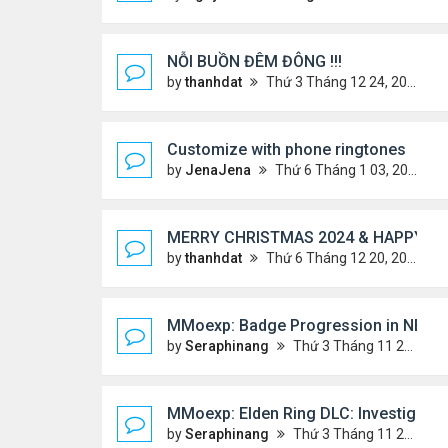
NỖI BUỒN ĐÊM ĐÔNG !!!
by
thanhdat
Thứ 3 Tháng 12 24, 2024 9:44 am
Customize with phone ringtones
by
JenaJena
Thứ 6 Tháng 1 03, 2025 1:20 am
MERRY CHRISTMAS 2024 & HAPPY NE
by
thanhdat
Thứ 6 Tháng 12 20, 2024 2:25 pm
MMoexp: Badge Progression in NBA 2K
by
Seraphinang
Thứ 3 Tháng 11 26, 2024 7:47 pm
MMoexp: Elden Ring DLC: Investigating
by
Seraphinang
Thứ 3 Tháng 11 26, 2024 7:47 pm