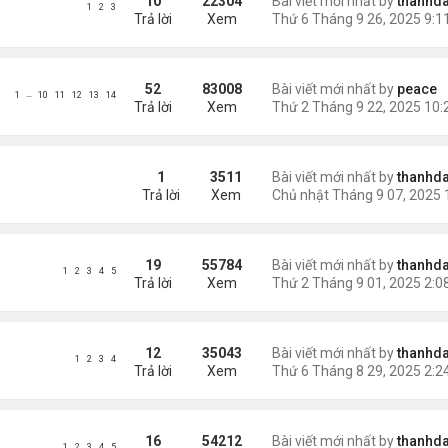
10
22304
Bài viết mới nhất by
thanhda
1
2
3
Trả lời
Xem
52
83008
Bài viết mới nhất by
peace
…
1
10
11
12
13
14
Trả lời
Xem
1
3511
Bài viết mới nhất by
thanhda
Trả lời
Xem
19
55784
Bài viết mới nhất by
thanhda
1
2
3
4
5
Trả lời
Xem
12
35043
Bài viết mới nhất by
thanhda
1
2
3
4
Trả lời
Xem
16
54212
Bài viết mới nhất by
thanhda
1
2
3
4
5