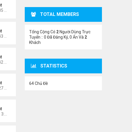
t
Thứ 6 Tháng 4 10, 2026 11:35 am
TOTAL MEMBERS
t
Tổng Cộng Có
2
Người Dùng Trực
Thứ 6 Tháng 1 09, 2026 11:43 pm
Tuyến :: 0 Đã Đăng Ký, 0 Ẩn Và
2
Khách
t
Thứ 5 Tháng 1 01, 2026 12:42 pm
STATISTICS
t
64 Chủ Đề
Thứ 2 Tháng 12 29, 2025 1:27 pm
t
Chủ nhật Tháng 12 14, 2025 3:29 pm