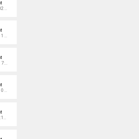
t
Thứ 6 Tháng 11 14, 2025 3:02 am
t
Thứ 5 Tháng 11 06, 2025 1:11 pm
t
Chủ nhật Tháng 11 02, 2025 7:30 pm
t
Thứ 7 Tháng 11 01, 2025 8:10 pm
t
Thứ 7 Tháng 10 11, 2025 12:12 pm