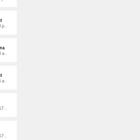
t
Thứ 4 Tháng 1 22, 2025 3:58 pm
na
Thứ 6 Tháng 1 03, 2025 1:20 am
t
Thứ 4 Tháng 1 01, 2025 3:05 am
inang
Thứ 3 Tháng 11 26, 2024 7:47 pm
inang
Thứ 3 Tháng 11 26, 2024 7:47 pm