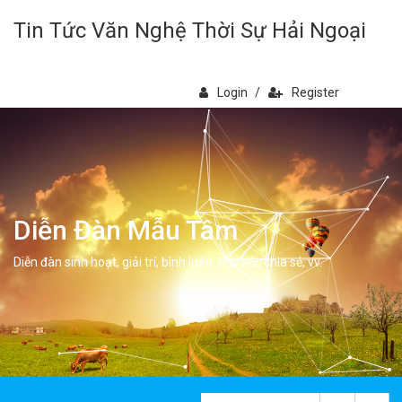
Tin Tức Văn Nghệ Thời Sự Hải Ngoại
Login
/
Register
Diễn Đàn Mẫu Tâm
Diễn đàn sinh hoạt, giải trí, bình luân, học hỏi, chia sẻ, vv.