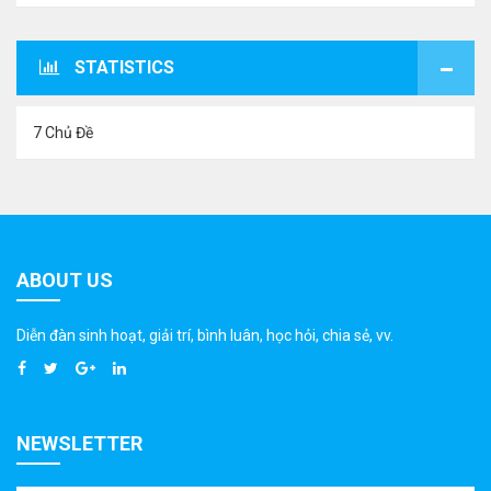
STATISTICS
7 Chủ Đề
ABOUT US
Diễn đàn sinh hoạt, giải trí, bình luân, học hỏi, chia sẻ, vv.
NEWSLETTER